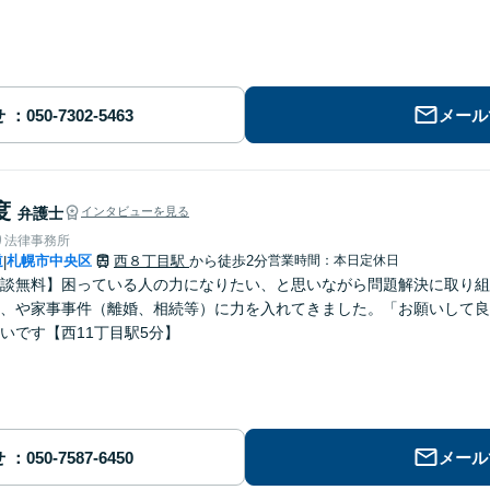
せ
メール
度
弁護士
インタビューを見る
り法律事務所
道
札幌市中央区
西８丁目駅
から徒歩2分
営業時間：本日定休日
|
談無料】困っている人の力になりたい、と思いながら問題解決に取り組
、や家事事件（離婚、相続等）に力を入れてきました。「お願いして良
いです【西11丁目駅5分】
せ
メール