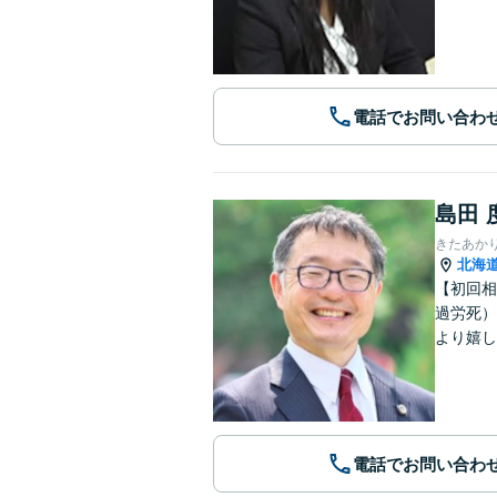
電話でお問い合わ
島田 
きたあか
北海
【初回相
過労死）
より嬉し
電話でお問い合わ