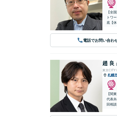
【全国
トワー
底【休
電話でお問い合わ
趙 良
東京CITY
札幌
【関東
代表弁
回相談