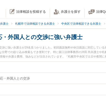
法律相談を投稿する
弁護士を探す
法律Q
弁護士
札幌市で法律相談できる弁護士
中央区で法律相談できる弁護士
応・外国人との交渉に強い弁護士
交渉に強い弁護士が29名見つかりました。初回面談無料や休日面談に対応している
な分野での絞り込み検索もでき便利です。特に坂口法律事務所の沖田 尚弁護士や札
ル情報や弁護士費用、強みなどが注目されています。『札幌市中央区で土日や夜間に
外国人との交渉のトラブル解決の実績豊富な近くの弁護士を検索したい』『初回相
』などでお困りの相談者さんにおすすめです。
応・外国人との交渉