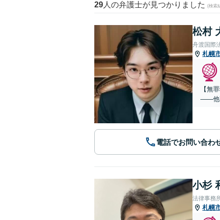
29
人の弁護士が見つかりました
(検索
松村 
舟渡国際
札幌
【無罪
——他
電話でお問い合わ
小杉 
法律事務
札幌