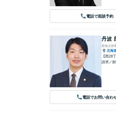
電話で面談予約
丹波 
春楡法律
北海
【西28
請求／財
電話でお問い合わ