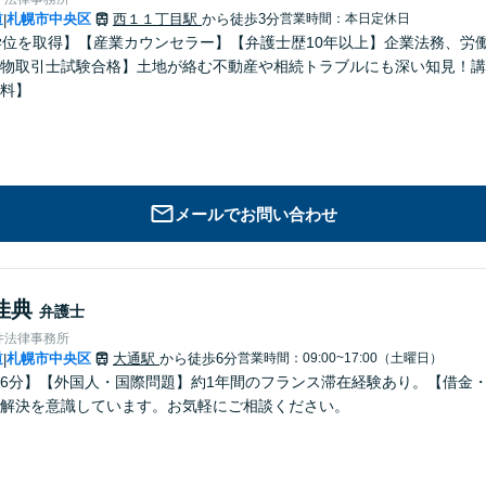
道
札幌市中央区
西１１丁目駅
から徒歩3分
営業時間：本日定休日
|
学位を取得】【産業カウンセラー】【弁護士歴10年以上】企業法務、労
物取引士試験合格】土地が絡む不動産や相続トラブルにも深い知見！講
料】
メールでお問い合わせ
佳典
弁護士
井法律事務所
道
札幌市中央区
大通駅
から徒歩6分
営業時間：09:00~17:00（土曜日）
|
6分】【外国人・国際問題】約1年間のフランス滞在経験あり。【借金
解決を意識しています。お気軽にご相談ください。