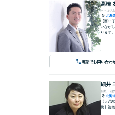
髙橋 
さっぽろ
北海
【西11
いながら
ります。
電話でお問い合わ
細井 
稻垣・細
北海
【大通駅
携】複雑