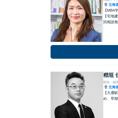
北海
【MBA
【宅地建
回相談無
稻垣 
稻垣・細
北海
【大通駅
め、早期