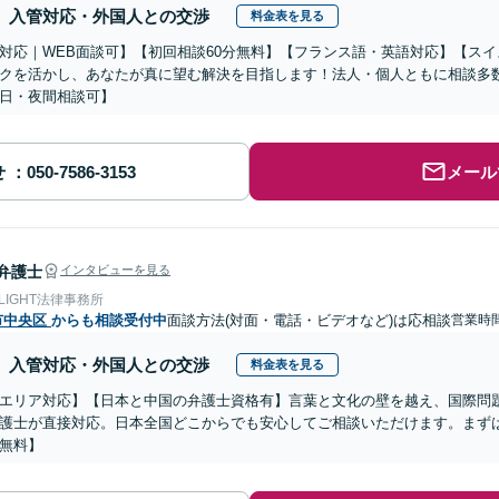
入管対応・外国人との交渉
料金表を見る
対応｜WEB面談可】【初回相談60分無料】【フランス語・英語対応】【ス
クを活かし、あなたが真に望む解決を目指します！法人・個人ともに相談多
日・夜間相談可】
せ
メール
弁護士
インタビューを見る
 LIGHT法律事務所
市中央区
からも相談受付中
面談方法(対面・電話・ビデオなど)は応相談
営業時
入管対応・外国人との交渉
料金表を見る
エリア対応】【日本と中国の弁護士資格有】言葉と文化の壁を越え、国際問
護士が直接対応。日本全国どこからでも安心してご相談いただけます。まず
無料】