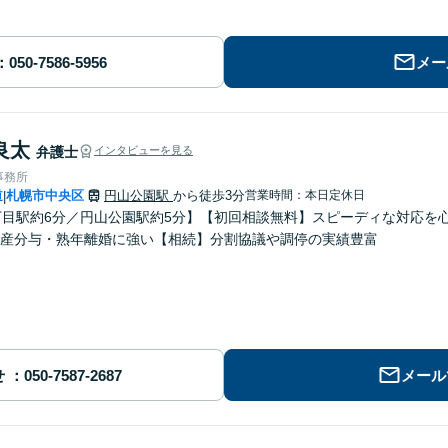
メー
良太
弁護士
インタビューを見る
事務所
道
札幌市中央区
円山公園駅
から徒歩3分
営業時間：本日定休日
|
丁目駅約6分／円山公園駅約5分】【初回相談無料】スピーディな対応を
産分与・熟年離婚に強い【相続】分割協議や調停の実績豊富
せ
メール