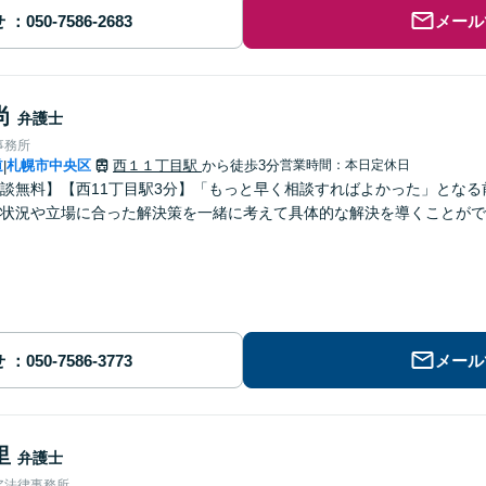
せ
メール
尚
弁護士
事務所
道
札幌市中央区
西１１丁目駅
から徒歩3分
営業時間：本日定休日
|
談無料】【西11丁目駅3分】「もっと早く相談すればよかった」とな
状況や立場に合った解決策を一緒に考えて具体的な解決を導くことがで
せ
メール
里
弁護士
ア法律事務所