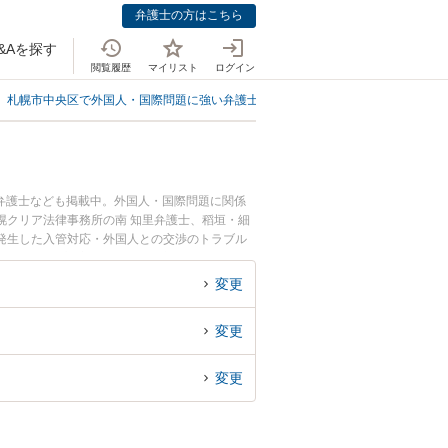
弁護士の方はこちら
&Aを探す
閲覧履歴
マイリスト
ログイン
札幌市中央区で外国人・国際問題に強い弁護士
札幌市中央区で入管対応・外
弁護士なども掲載中。外国人・国際問題に関係
幌クリア法律事務所の南 知里弁護士、稻垣・細
発生した入管対応・外国人との交渉のトラブル
談無料で入管対応・外国人との交渉を法律相談で
変更
変更
変更