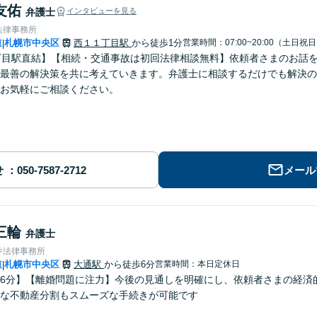
友佑
弁護士
インタビューを見る
法律事務所
道
札幌市中央区
西１１丁目駅
から徒歩1分
営業時間：07:00~20:00（土日祝
|
丁目駅直結】【相続・交通事故は初回法律相談無料】依頼者さまのお話
最善の解決策を共に考えていきます。弁護士に相談するだけでも解決の
お気軽にご相談ください。
せ
メール
三輪
弁護士
井法律事務所
道
札幌市中央区
大通駅
から徒歩6分
営業時間：本日定休日
|
6分】【離婚問題に注力】今後の見通しを明確にし、依頼者さまの経済
な不動産分割もスムーズな手続きが可能です