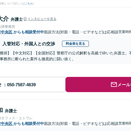
結果について詳しくは
こちら
)
大介
弁護士
インタビューを見る
法律事務所
市中央区
からも相談受付中
面談方法(対面・電話・ビデオなど)は応相談
営業時
入管対応・外国人との交渉
料金表を見る
獲得】【中文対応】【全国対応】警察庁の公式解釈を高裁で砕いた弁護士。
事務所に断られた案件も徹底的に闘い抜く。
せ
メール
和
弁護士
所オフィス・エトワレ
市中央区
からも相談受付中
面談方法(対面・電話・ビデオなど)は応相談
営業時