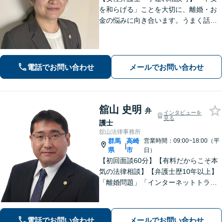
を和らげる」ことを大切に、離婚・お
金の悩みに向き合います。うまく話せ
なくても大丈夫です。状況の整理から
ご一緒します【高崎・完全個室・駐車
場無料】
電話でお問い合わせ
メールでお問い合わせ
舘山 史明
弁
インタビューを
見る
護士
舘山法律事務所
群馬
高崎
営業時間：09:00~18:00（平
|
県
市
日）
【初回面談60分】【有料だからこそ本
気の法律相談】【弁護士歴10年以上】
「離婚問題」「インターネットトラブ
ル」「交通事故」「相続」「企業法
務」はお任せください！冷静・緻密・
そして大胆に、オーダーメイドの弁護
電話でお問い合わせ
メールでお問い合わせ