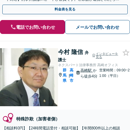
刻も早くご相談ください【24時間365日相談受付】
料金表を見る
電話でお問い合わせ
メールでお問い合わせ
今村 隆信
弁
インタビューを
見る
護士
ネクスパート法律事務所 高崎オフィス
群
高
高崎駅
か
営業時間：09:00~2
馬
崎
|
1:00（平日）
ら徒歩4分
県
市
特殊詐欺（加害者側）
【相談料0円】【24時間電話受付・相談可能】【年間800件以上の相談