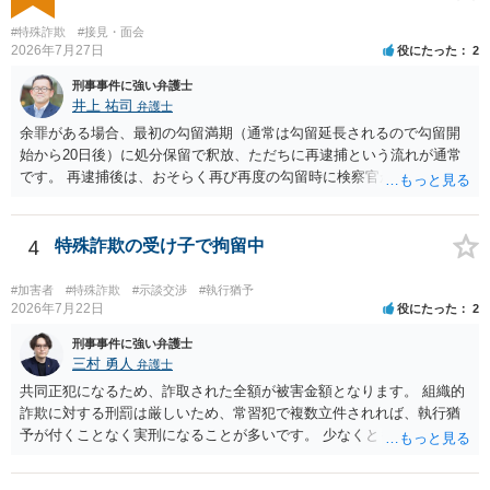
一般論でいえば、任意取り調べの場合、ＩＣレコーダーを持参して取
り調べ内容を録音することは必須だと考えます。
#特殊詐欺
#接見・面会
2026年7月27日
役にたった
2
刑事事件に強い弁護士
井上 祐司
弁護士
余罪がある場合、最初の勾留満期（通常は勾留延長されるので勾留開
始から20日後）に処分保留で釈放、ただちに再逮捕という流れが通常
です。 再逮捕後は、おそらく再び再度の勾留時に検察官が接見禁止を
請求し、そのまま接見禁止決定となる流れです。
4
特殊詐欺の受け子で拘留中
#加害者
#特殊詐欺
#示談交渉
#執行猶予
2026年7月22日
役にたった
2
刑事事件に強い弁護士
三村 勇人
弁護士
共同正犯になるため、詐取された全額が被害金額となります。 組織的
詐欺に対する刑罰は厳しいため、常習犯で複数立件されれば、執行猶
予が付くことなく実刑になることが多いです。 少なくとも、執行猶予
を狙うのであれば、被害弁済を行うことがマストになるかと思いま
す。 弁護士を介して共犯者数人で被害弁済を行うこともあります。 保