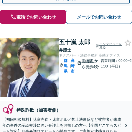
電話でお問い合わせ
メールでお問い合わせ
五十嵐 太郎
インタビューを
見る
弁護士
ネクスパート法律事務所 高崎オフィス
群
高
高崎駅
か
営業時間：09:00~2
馬
崎
|
1:00（平日）
ら徒歩4分
県
市
特殊詐欺（加害者側）
【初回相談無料】児童売春・児童ポルノ禁止法違反など被害者が未成
年の事件の示談交渉に強い弁護士をお探しの方へ【全国どこでもスピ
ード対応】刑事弁護はスピードが勝負です。ご家族が逮捕されたら一