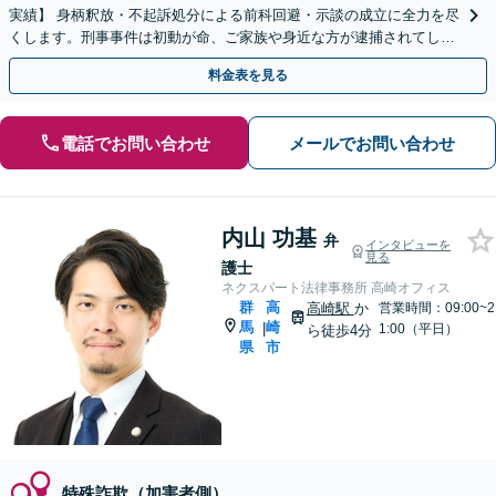
実績】 身柄釈放・不起訴処分による前科回避・示談の成立に全力を尽
くします。刑事事件は初動が命、ご家族や身近な方が逮捕されてしま
ったら一刻も早くお電話ください。
料金表を見る
電話でお問い合わせ
メールでお問い合わせ
内山 功基
弁
インタビューを
見る
護士
ネクスパート法律事務所 高崎オフィス
群
高
高崎駅
か
営業時間：09:00~2
馬
崎
|
1:00（平日）
ら徒歩4分
県
市
特殊詐欺（加害者側）