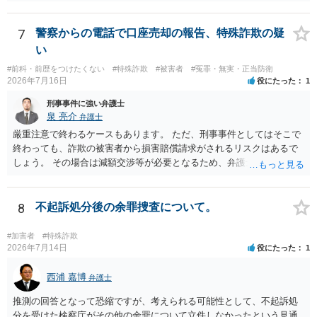
7
警察からの電話で口座売却の報告、特殊詐欺の疑
い
#前科・前歴をつけたくない
#特殊詐欺
#被害者
#冤罪・無実・正当防衛
2026年7月16日
役にたった
1
刑事事件に強い弁護士
泉 亮介
弁護士
厳重注意で終わるケースもあります。 ただ、刑事事件としてはそこで
終わっても、詐欺の被害者から損害賠償請求がされるリスクはあるで
しょう。 その場合は減額交渉等が必要となるため、弁護士を立てるか
ご自身で対応をされる必要が出てくるでしょう。
8
不起訴処分後の余罪捜査について。
#加害者
#特殊詐欺
2026年7月14日
役にたった
1
西浦 嘉博
弁護士
推測の回答となって恐縮ですが、考えられる可能性として、不起訴処
分を受けた検察庁がその他の余罪について立件しなかったという見通