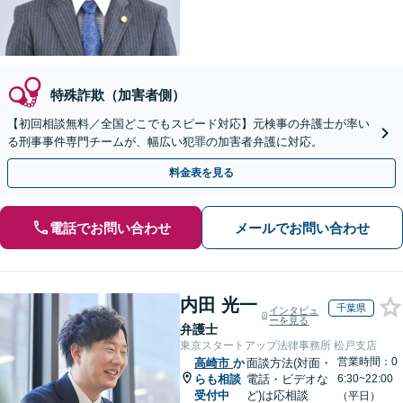
特殊詐欺（加害者側）
【初回相談無料／全国どこでもスピード対応】元検事の弁護士が率い
る刑事事件専門チームが、幅広い犯罪の加害者弁護に対応。
料金表を見る
電話でお問い合わせ
メールでお問い合わせ
内田 光一
千葉県
インタビュ
ーを見る
弁護士
東京スタートアップ法律事務所 松戸支店
営業時間：0
高崎市
か
面談方法(対面・
らも相談
電話・ビデオな
6:30~22:00
受付中
ど)は応相談
（平日）