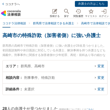
弁護士の方はこちら
ココナラへ
投稿する
探す
閲覧履歴
マイリスト
ログイン
ココナラ法律相談
群馬県で法律相談できる弁護士
高崎市で法律相談で
高崎市の特殊詐欺（加害者側）に強い弁護士
群馬県の高崎市で特殊詐欺（加害者側）に強い弁護士が28名見つかりました。
初回面談無料や休日面談に対応している弁護士、解決事例を持つ弁護士なども
掲載中。刑事事件に関係する加害者側や少年犯罪、再犯・前科あり等の細かな
分野での絞り込み検索もでき便利です。特に西村法律事務所の西村 直行弁護士
や弁護士法人佐々木法律事務所の佐々木 弘道弁護士、ネクスパート法律事務所
エリア
群馬県、高崎市
変更
高崎オフィスの五十嵐 太郎弁護士のプロフィール情報や弁護士費用、強みなど
が注目されています。『高崎市で土日や夜間に発生した特殊詐欺（加害者側）
相談内容
刑事事件、特殊詐欺
変更
のトラブルを今すぐに弁護士に相談したい』『特殊詐欺（加害者側）のトラブ
ル解決の実績豊富な近くの弁護士を検索したい』『初回相談無料で特殊詐欺
（加害者側）を法律相談できる高崎市内の弁護士に相談予約したい』などでお
詳細条件
未選択
変更
困りの相談者さんにおすすめです。
28
人の弁護士が見つかりました
(検索結果について詳しくは
こちら
)