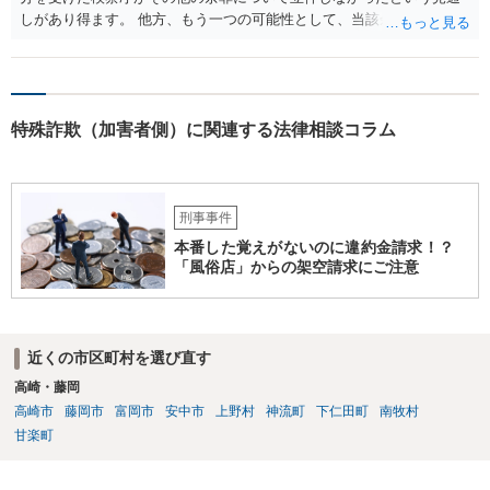
しがあり得ます。 他方、もう一つの可能性として、当該余罪について
は他県の管轄なので、他県が捜査を進めている、ないしは当該捜査が
停滞しているということも考え得る所です。 上記、ご参考ください。
特殊詐欺（加害者側）に関連する法律相談コラム
刑事事件
本番した覚えがないのに違約金請求！？
「風俗店」からの架空請求にご注意
近くの市区町村を選び直す
高崎・藤岡
高崎市
藤岡市
富岡市
安中市
上野村
神流町
下仁田町
南牧村
甘楽町