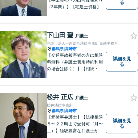
【事業会社への出向経験あり
る
（3年間）】【宅建士資格】信
頼・丁寧・研鑽
下山田 聖
弁護士
弁護士法人一新総合法律事務所 高崎事務所
群馬県
高崎市
|
【交通事故被害者の方は相談
詳細を見
料無料（弁護士費用特約利用
る
の場合は除く）】【相続・債
務整理・不貞慰謝料請求・労
災は相談料初回無料】＼20名
以上の弁護士が所属／チーム
で連携し、問題解決に向けて
松井 正広
弁護士
取り組みます。おひとりで悩
松井法律事務所
まずに、お気軽にお問い合わ
群馬県
高崎市
|
せください。
【元検事弁護士】【法律相談
詳細を見
８〜２２時まで受付可（月〜
る
土）】経験豊富な弁護士が事
件の解決をサポートします。