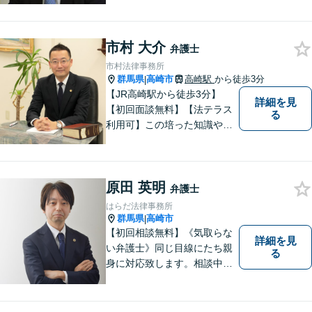
ご依頼者様の悩みやお気持ち
に 共感しつつ、ご依頼者様の
自主性を尊重し、的確に対応
市村 大介
弁護士
致します。
市村法律事務所
群馬県
高崎市
高崎駅
から徒歩3分
|
【JR高崎駅から徒歩3分】
詳細を見
【初回面談無料】【法テラス
る
利用可】この培った知識や経
験と、迅速かつ誠実な対応を
礎として、地域社会に貢献し
て参りたいと考えておりま
原田 英明
す。お気軽にご相談くださ
弁護士
い。
はらだ法律事務所
群馬県
高崎市
|
【初回相談無料】《気取らな
詳細を見
い弁護士》同じ目線にたち親
る
身に対応致します。相談中も
会話の中に自然と微笑みが生
まれるような雰囲気を大切に
しております。お気軽にお問