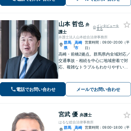
を展開します【高崎駅徒歩15分】
山本 哲也
弁
インタビューを
見る
護士
弁護士法人山本総合法律事務所
群馬
高崎
営業時間：09:00~20:00（平
|
県
市
日）
高崎・前橋2拠点。群馬県内全域対応／
交通事故・相続を中心に地域密着で対
応。複雑なトラブルもわかりやすい言
葉で迅速に解決へ導きます。丁寧な説
明と明確な費用提示をお約束。電話・
WEB相談可。まずはお気軽にご相談く
電話でお問い合わせ
メールでお問い合わせ
ださい。
宮武 優
弁護士
はるな総合法律事務所
群馬
高崎
営業時間：09:00~18:00（平
|