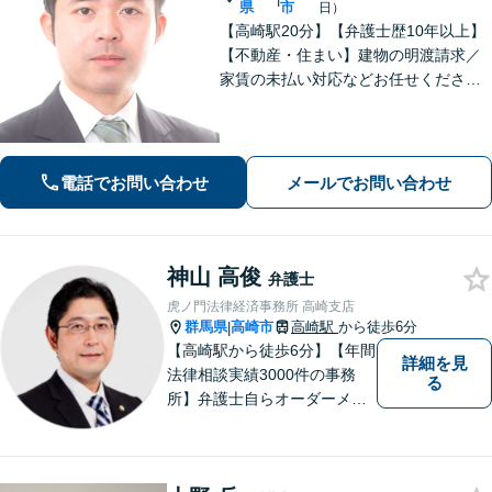
県
市
日）
【高崎駅20分】【弁護士歴10年以上】
【不動産・住まい】建物の明渡請求／
家賃の未払い対応などお任せくださ
い。強制執行の経験も豊富です。【離
婚・男女問題】相談者さまのお気持ち
に寄り添ってサポートいたします。お
気軽にご相談ください。
電話でお問い合わせ
メールでお問い合わせ
神山 高俊
弁護士
虎ノ門法律経済事務所 高崎支店
群馬県
高崎市
高崎駅
から徒歩6分
|
【高崎駅から徒歩6分】【年間
詳細を見
法律相談実績3000件の事務
る
所】弁護士自らオーダーメイ
ドで対応！相続問題、交通事
故、企業法務など幅広い分野
での解決実績多数。お困りご