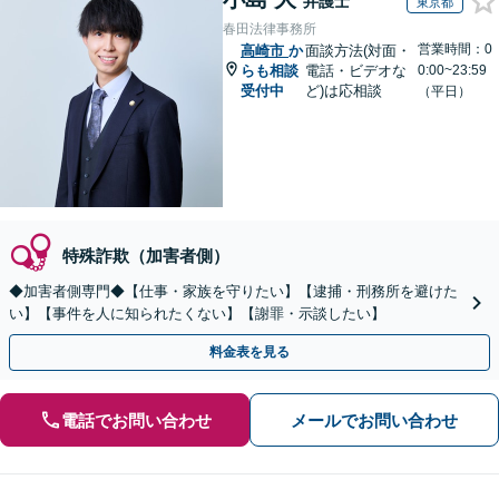
弁護士
東京都
春田法律事務所
営業時間：0
高崎市
か
面談方法(対面・
らも相談
電話・ビデオな
0:00~23:59
受付中
ど)は応相談
（平日）
特殊詐欺（加害者側）
◆加害者側専門◆【仕事・家族を守りたい】【逮捕・刑務所を避けた
い】【事件を人に知られたくない】【謝罪・示談したい】
料金表を見る
電話でお問い合わせ
メールでお問い合わせ