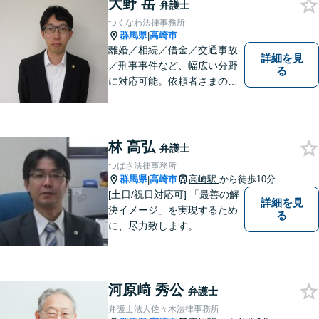
大野 岳
とまずはご相談ください！
弁護士
【土日祝日・夜間も対応可
つくなわ法律事務所
能】
群馬県
高崎市
|
離婚／相続／借金／交通事故
詳細を見
／刑事事件など、幅広い分野
る
に対応可能。依頼者さまの状
況を十分にヒアリングし、あ
らゆる観点から解決策をご提
案してまいります。お気軽に
ご相談ください。【完全個
林 高弘
弁護士
室】【専用駐車場あり】
つばさ法律事務所
群馬県
高崎市
高崎駅
から徒歩10分
|
[土日/祝日対応可] 「最善の解
詳細を見
決イメージ」を実現するため
る
に、尽力致します。
河原﨑 秀公
弁護士
弁護士法人佐々木法律事務所