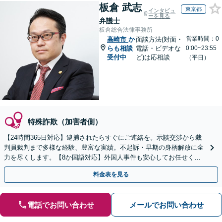
板倉 武志
東京都
インタビュ
ーを見る
弁護士
板倉総合法律事務所
営業時間：0
高崎市
か
面談方法(対面・
らも相談
電話・ビデオな
0:00~23:55
受付中
ど)は応相談
（平日）
特殊詐欺（加害者側）
【24時間365日対応】逮捕されたらすぐにご連絡を。示談交渉から裁
判員裁判まで多様な経験、豊富な実績。不起訴・早期の身柄解放に全
力を尽くします。【8か国語対応】外国人事件も安心してお任せくだ
さい【初回相談30分無料】【電話・ビデオ面談可】
料金表を見る
電話でお問い合わせ
メールでお問い合わせ