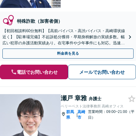
特殊詐欺（加害者側）
【初回相談料60分無料】【高前バイパス・高渋バイパス・高崎環状線
近く】【駐車場完備】不起訴処分獲得・早期身柄解放の実績多数。幅
広い犯罪の弁護活動実績あり。在宅事件や少年事件にも対応。迅速対
応が不可欠。すぐにご相談ください【休日・夜間対応可】
料金表を見る
電話でお問い合わせ
メールでお問い合わせ
瀬戸 章雅
弁護士
ベリーベスト法律事務所 高崎オフィス
群馬
高崎
営業時間：09:00~21:00（平
|
県
市
日）