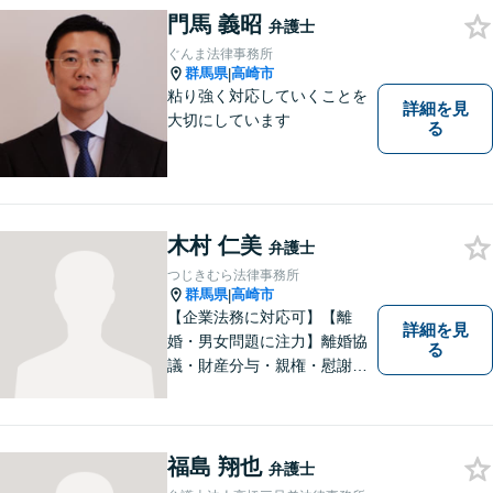
い合わせください。
門馬 義昭
弁護士
ぐんま法律事務所
群馬県
高崎市
|
粘り強く対応していくことを
詳細を見
大切にしています
る
木村 仁美
弁護士
つじきむら法律事務所
群馬県
高崎市
|
【企業法務に対応可】【離
詳細を見
婚・男女問題に注力】離婚協
る
議・財産分与・親権・慰謝料
請求ならお任せください。女
性ならではの視点から皆様の
お気持ちに寄り添い、納得の
いく解決を目指します。まず
福島 翔也
弁護士
はお気軽にご相談を！【駐車