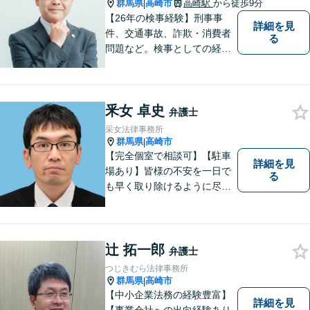
群馬県
高崎市
高崎駅
から徒歩9分
|
【26年の検事経験】刑事事
詳細を見
件、交通事故、詐欺・消費者
る
問題など。検事としての経験
を活かし、ご依頼者さまのお
悩みに対して誠意をもって対
応いたします。刑事事件は早
釆女 卓史
めの証拠収集が重要です。お
弁護士
早めにご相談ください【休
采女法律事務所
日・夜間対応可】【完全個
群馬県
高崎市
|
室】
【完全個室で相談可】【駐車
詳細を見
場あり】皆様の不安を一日で
る
も早く取り除けるように尽力
いたします。 料金は、分かり
易く、柔軟に対応いたしま
す。ご相談お待ちしておりま
す。 ※お電話やメールでの無
辻 拓一郎
弁護士
料法律相談は行っておりませ
つじきむら法律事務所
ん。
群馬県
高崎市
|
【中小企業法務の経験豊富】
詳細を見