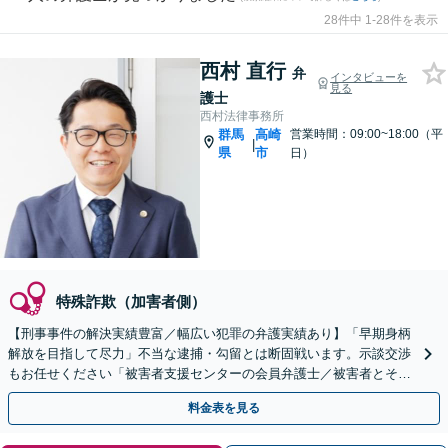
28件中 1-28件を表示
西村 直行
弁
インタビューを
見る
護士
西村法律事務所
群馬
高崎
営業時間：09:00~18:00（平
|
県
市
日）
特殊詐欺（加害者側）
【刑事事件の解決実績豊富／幅広い犯罪の弁護実績あり】「早期身柄
解放を目指して尽力」不当な逮捕・勾留とは断固戦います。示談交渉
もお任せください「被害者支援センターの会員弁護士／被害者とその
ご家族のケアにも力を入れています」【休日・夜間相談可】
料金表を見る