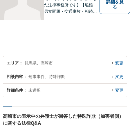
詳細を見
た法律事務所です】【離婚・
る
男女問題・交通事故・相続問
題・借金・債務整理など】
【駐車場２台無料】深刻な悩
みを抱えていらっしゃる皆様
に、何とか笑顔を取り戻して
いただきたいというのをモッ
トーにしております。
エリア
群馬県、高崎市
変更
相談内容
刑事事件、特殊詐欺
変更
詳細条件
未選択
変更
高崎市の表示中の弁護士が回答した特殊詐欺（加害者側）
に関する法律Q&A