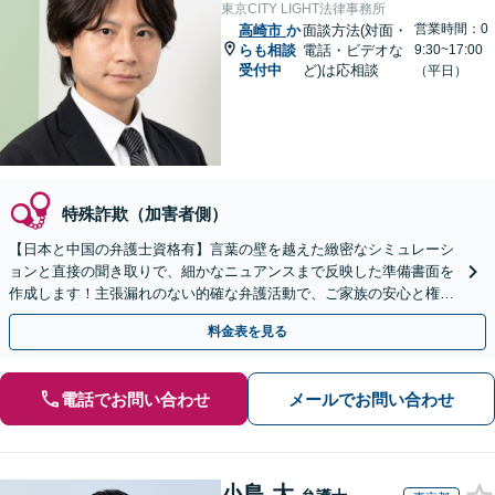
東京CITY LIGHT法律事務所
営業時間：0
高崎市
か
面談方法(対面・
らも相談
電話・ビデオな
9:30~17:00
受付中
ど)は応相談
（平日）
特殊詐欺（加害者側）
【日本と中国の弁護士資格有】言葉の壁を越えた緻密なシミュレーシ
ョンと直接の聞き取りで、細かなニュアンスまで反映した準備書面を
作成します！主張漏れのない的確な弁護活動で、ご家族の安心と権利
を誠実にお守りいたします【初回相談無料】
料金表を見る
電話でお問い合わせ
メールでお問い合わせ
小島 大