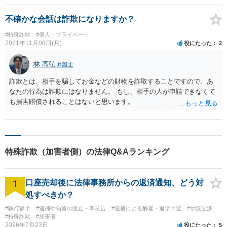
不確かな会話は詐欺になりますか？
#特殊詐欺
#個人・プライベート
2021年11月08日(月)
役にたった
2
林 高弘
弁護士
詐欺とは、相手を騙してお金などの財物を詐取することですので、あ
なたの行為は詐欺にはなりません。 もし、相手の人が申請できなくて
も損害賠償されることはないと思います。
特殊詐欺（加害者側）の法律Q&Aランキング
1
口座売却後に法律事務所からの返済通知、どう対
処すべきか？
#執行猶予
#逮捕や勾留の阻止・準抗告
#逮捕による解雇・退学回避
#示談交渉
#特殊詐欺
#加害者
2026年7月23日
役にたった
5