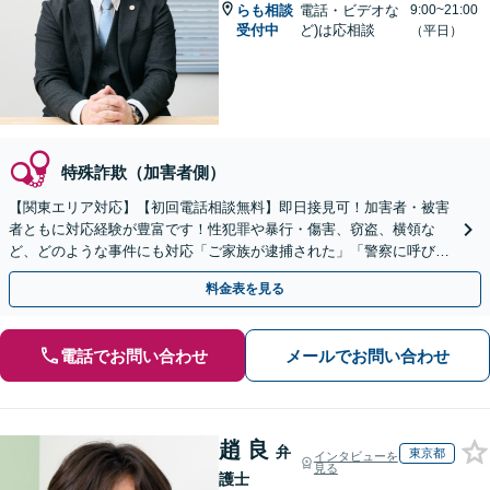
らも相談
電話・ビデオな
9:00~21:00
受付中
ど)は応相談
（平日）
特殊詐欺（加害者側）
【関東エリア対応】【初回電話相談無料】即日接見可！加害者・被害
者ともに対応経験が豊富です！性犯罪や暴行・傷害、窃盗、横領な
ど、どのような事件にも対応「ご家族が逮捕された」「警察に呼び出
された」場合には、お早めにご相談ください
料金表を見る
電話でお問い合わせ
メールでお問い合わせ
趙 良
弁
東京都
インタビューを
見る
護士