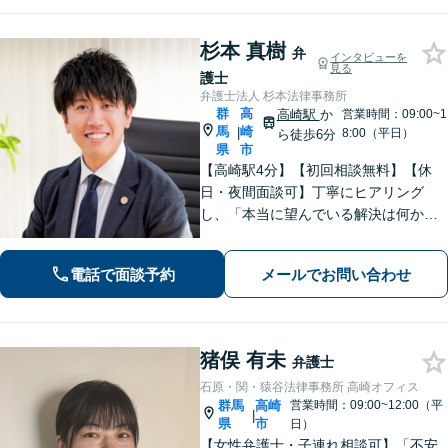
杉本 真樹
弁
インタビューを
見る
護士
弁護士法人 杉本法律事務所
群
高
高崎駅
か
営業時間：09:00~1
馬
崎
|
8:00（平日）
ら徒歩6分
県
市
【高崎駅4分】【初回相談無料】【休
日・夜間面談可】丁寧にヒアリング
し、「本当に望んでいる解決は何か」
を汲み取ることを大切にしています。
きめ細やかな対応で、依頼者さまにご
電話で面談予約
メールでお問い合わせ
満足いただけるように心がけておりま
す。お悩みの際は、ぜひご相談くださ
い。
猪俣 有未
弁護士
石原・関・猿谷法律事務所 高崎オフィス
群馬
高崎
営業時間：09:00~12:00（平
|
県
市
日）
【女性弁護士・子連れ相談可】「不安