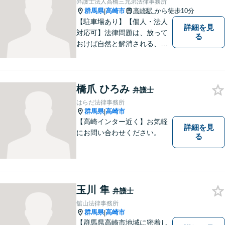
弁護士法人高橋三兄弟法律事務所
場完備】
群馬県
高崎市
高崎駅
から徒歩10分
|
【駐車場あり】【個人・法人
詳細を見
対応可】法律問題は、放って
る
おけば自然と解消される、解
決されるものではありませ
ん。 適切な対処を行うこと
が、解決への近道となりま
橋爪 ひろみ
す。最善の解決策は何なの
弁護士
か、一緒に考えていきましょ
はらだ法律事務所
う。
群馬県
高崎市
|
【高崎インター近く】お気軽
詳細を見
にお問い合わせください。
る
玉川 隼
弁護士
舘山法律事務所
群馬県
高崎市
|
【群馬県高崎市地域に密着し