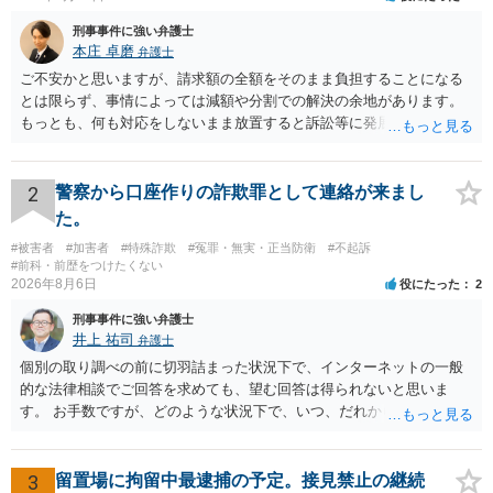
刑事事件に強い弁護士
本庄 卓磨
弁護士
ご不安かと思いますが、請求額の全額をそのまま負担することになる
とは限らず、事情によっては減額や分割での解決の余地があります。
もっとも、何も対応をしないまま放置すると訴訟等に発展してしまう
可能性がありますので、お早めに弁護士にご相談されることをおすす
めします。
2
警察から口座作りの詐欺罪として連絡が来まし
た。
#被害者
#加害者
#特殊詐欺
#冤罪・無実・正当防衛
#不起訴
#前科・前歴をつけたくない
2026年8月6日
役にたった
2
刑事事件に強い弁護士
井上 祐司
弁護士
個別の取り調べの前に切羽詰まった状況下で、インターネットの一般
的な法律相談でご回答を求めても、望む回答は得られないと思いま
す。 お手数ですが、どのような状況下で、いつ、だれからどのような
経緯で口座の提供を頼まれ開設したか、それによる詐欺等の収益がど
の程度だと聞いているのかということについて、お近くで詳細な法律
相談を受けられたうえで対処方法を探された方がよいと思われます。
3
留置場に拘留中最逮捕の予定。接見禁止の継続