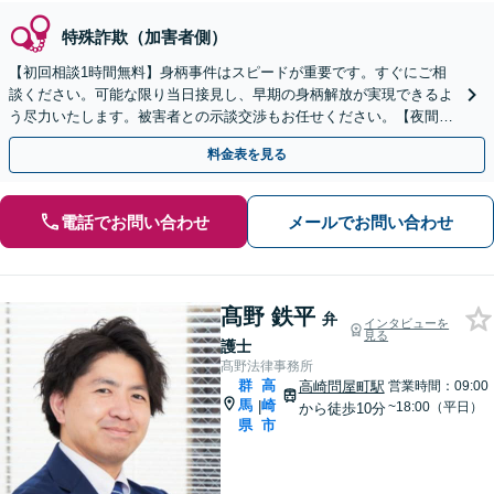
特殊詐欺（加害者側）
【初回相談1時間無料】身柄事件はスピードが重要です。すぐにご相
談ください。可能な限り当日接見し、早期の身柄解放が実現できるよ
う尽力いたします。被害者との示談交渉もお任せください。【夜間・
休日対応可】【完全個室で相談】
料金表を見る
電話でお問い合わせ
メールでお問い合わせ
髙野 鉄平
弁
インタビューを
見る
護士
髙野法律事務所
群
高
高崎問屋町駅
営業時間：09:00
馬
崎
|
~18:00（平日）
から徒歩10分
県
市