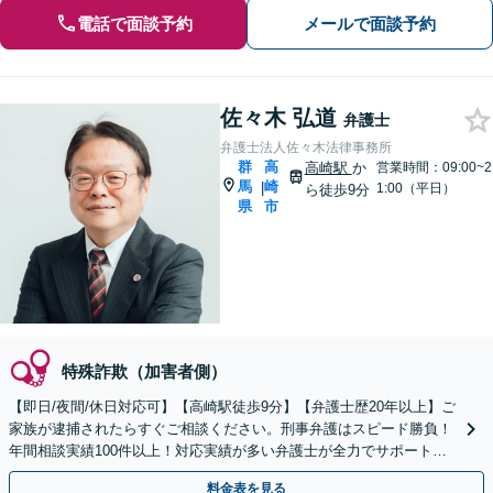
電話で面談予約
メールで面談予約
佐々木 弘道
弁護士
弁護士法人佐々木法律事務所
群
高
高崎駅
か
営業時間：09:00~2
馬
崎
|
1:00（平日）
ら徒歩9分
県
市
特殊詐欺（加害者側）
【即日/夜間/休日対応可】【高崎駅徒歩9分】【弁護士歴20年以上】ご
家族が逮捕されたらすぐご相談ください。刑事弁護はスピード勝負！
年間相談実績100件以上！対応実績が多い弁護士が全力でサポートし
ます！
料金表を見る