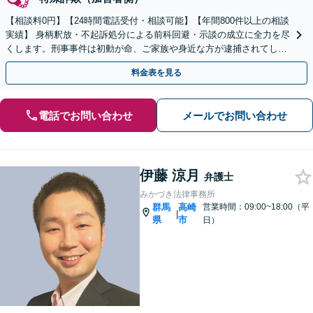
【相談料0円】【24時間電話受付・相談可能】【年間800件以上の相談
実績】 身柄釈放・不起訴処分による前科回避・示談の成立に全力を尽
くします。刑事事件は初動が命、ご家族や身近な方が逮捕されてしま
ったら一刻も早くお電話ください。
料金表を見る
電話でお問い合わせ
メールでお問い合わせ
伊藤 涼月
弁護士
みかづき法律事務所
群馬
高崎
営業時間：09:00~18:00（平
|
県
市
日）