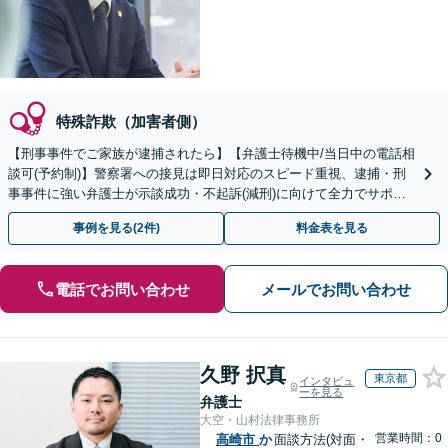
特殊詐欺（加害者側）
【刑事事件でご家族が逮捕されたら】【弁護士待機中/当日中の電話相
談可(予約制)】警察署への接見は即日対応のスピード重視、逮捕・刑
事事件に強い弁護士が示談成功・不起訴(減刑)に向けて全力でサポー
トします。【加害者側の相談専門】
事例を見る(2件)
料金表を見る
電話でお問い合わせ
メールでお問い合わせ
久野 択真
東京都
インタビュ
ーを見る
弁護士
大空・山村法律事務所
営業時間：0
高崎市
か
面談方法(対面・