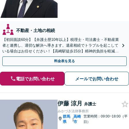
不動産・土地の相続
【初回面談60分】【弁護士歴10年以上】税理士・司法書士・不動産業
者と連携し、適切な解決へ導きます。遺産相続でトラブルを起こして
いる場合はお任せください！【高崎駅徒歩15分】精神的負担を軽減す
るためにも早めのご相談を。
料金表を見る
電話でお問い合わせ
メールでお問い合わせ
伊藤 涼月
弁護士
みかづき法律事務所
群馬
高崎
営業時間：09:00~18:00（平
|
県
市
日）