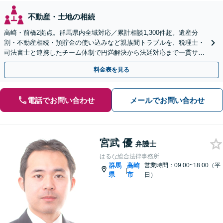
不動産・土地の相続
高崎・前橋2拠点。群馬県内全域対応／累計相談1,300件超。遺産分
割・不動産相続・預貯金の使い込みなど親族間トラブルを、税理士・
司法書士と連携したチーム体制で円満解決から法廷対応まで一貫サポ
ート。電話・WEB面談可【初回60分相談無料】
料金表を見る
電話でお問い合わせ
メールでお問い合わせ
宮武 優
弁護士
はるな総合法律事務所
群馬
高崎
営業時間：09:00~18:00（平
|
県
市
日）