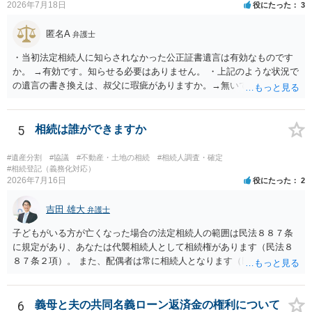
2026年7月18日
役にたった
3
匿名A
弁護士
・当初法定相続人に知らされなかった公正証書遺言は有効なものです
か。 →有効です。知らせる必要はありません。 ・上記のような状況で
の遺言の書き換えは、叔父に瑕疵がありますか。→無いです。 ・分割
する場合の比率は、現状で、客観的に見てどの程度が妥当と考えられ
ますか。 →本人が自由に決められますので、どこが妥当とは言えない
です。客観的な基準もありません。 ・できれば穏やかに、分割を拒否
5
相続は誰ができますか
することはできますか。 →分割を拒否するということは、遺産はいら
ないということでしょうか。遺言で、受取を指定されててもいらない
#遺産分割
#協議
#不動産・土地の相続
#相続人調査・確定
と拒否することはできます。理由を説明する必要はありません。
#相続登記（義務化対応）
2026年7月16日
役にたった
2
吉田 雄大
弁護士
子どもがいる方が亡くなった場合の法定相続人の範囲は民法８８７条
に規定があり、あなたは代襲相続人として相続権があります（民法８
８７条２項）。 また、配偶者は常に相続人となります（民法８９０
条）。 「祖父の子供３人」の方の配偶者がご健在であれば、その方に
も相続権があります。つまり、孫５人に加えて「おじ又はおば」にも
相続権がある可能性があります。
6
義母と夫の共同名義ローン返済金の権利について