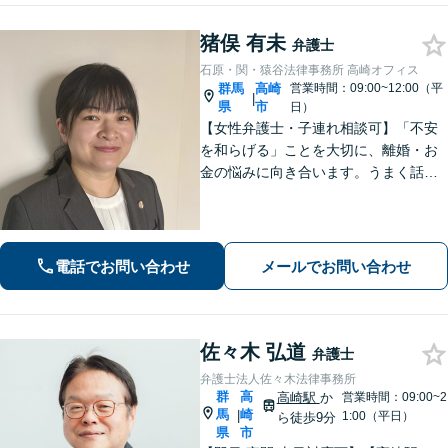
猪俣 有未
弁護士
石原・関・猿谷法律事務所 高崎オフィス
群馬
高崎
営業時間：09:00~12:00（平
|
県
市
日）
【女性弁護士・子連れ相談可】「不安
を和らげる」ことを大切に、離婚・お
金の悩みに向き合います。うまく話せ
なくても大丈夫です。状況の整理から
ご一緒します【高崎・完全個室・駐車
場無料】
電話でお問い合わせ
メールでお問い合わせ
佐々木 弘道
弁護士
弁護士法人佐々木法律事務所
群
高
高崎駅
か
営業時間：09:00~2
馬
崎
|
1:00（平日）
ら徒歩9分
県
市