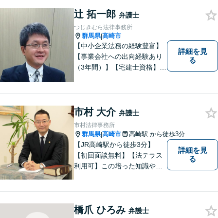
案してまいります。お気軽に
ご相談ください。【完全個
辻 拓一郎
弁護士
室】【専用駐車場あり】
つじきむら法律事務所
群馬県
高崎市
|
【中小企業法務の経験豊富】
詳細を見
【事業会社への出向経験あり
る
（3年間）】【宅建士資格】信
頼・丁寧・研鑽
市村 大介
弁護士
市村法律事務所
群馬県
高崎市
高崎駅
から徒歩3分
|
【JR高崎駅から徒歩3分】
詳細を見
【初回面談無料】【法テラス
る
利用可】この培った知識や経
験と、迅速かつ誠実な対応を
礎として、地域社会に貢献し
て参りたいと考えておりま
橋爪 ひろみ
す。お気軽にご相談くださ
弁護士