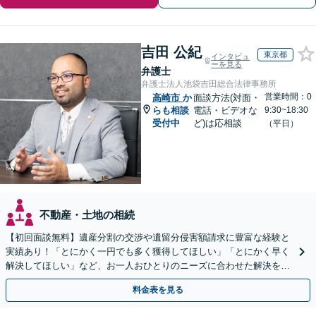
吉田 公紀
東京都
インタビュ
ーを見る
弁護士
弁護士法人池袋吉田総合法律事務所
営業時間：0
高崎市
か
面談方法(対面・
らも相談
電話・ビデオな
9:30~18:30
受付中
ど)は応相談
（平日）
不動産・土地の相続
【初回面談無料】遺産分割の交渉や遺留分侵害額請求に豊富な経験と
実績あり！「とにかく一円でも多く獲得してほしい」「とにかく早く
解決してほしい」など、お一人おひとりのニーズに合わせた解決を目
指します【WEB面談可】
料金表を見る