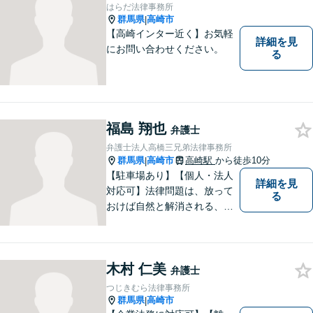
い。
はらだ法律事務所
群馬県
高崎市
|
【高崎インター近く】お気軽
詳細を見
にお問い合わせください。
る
福島 翔也
弁護士
弁護士法人高橋三兄弟法律事務所
群馬県
高崎市
高崎駅
から徒歩10分
|
【駐車場あり】【個人・法人
詳細を見
対応可】法律問題は、放って
る
おけば自然と解消される、解
決されるものではありませ
ん。 適切な対処を行うこと
が、解決への近道となりま
木村 仁美
す。最善の解決策は何なの
弁護士
か、一緒に考えていきましょ
つじきむら法律事務所
う。
群馬県
高崎市
|