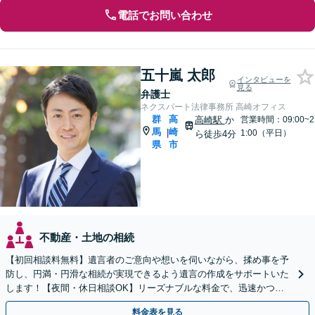
電話でお問い合わせ
五十嵐 太郎
インタビューを
見る
弁護士
ネクスパート法律事務所 高崎オフィス
群
高
高崎駅
か
営業時間：09:00~2
馬
崎
|
1:00（平日）
ら徒歩4分
県
市
不動産・土地の相続
【初回相談料無料】遺言者のご意向や想いを伺いながら、揉め事を予
防し、円満・円滑な相続が実現できるよう遺言の作成をサポートいた
します！【夜間・休日相談OK】リーズナブルな料金で、迅速かつス
ピーディーにまごころを持って対応させて頂きます。
料金表を見る