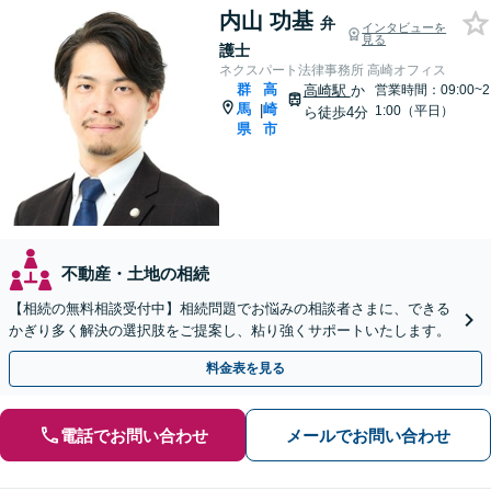
内山 功基
弁
インタビューを
見る
護士
ネクスパート法律事務所 高崎オフィス
群
高
高崎駅
か
営業時間：09:00~2
馬
崎
|
1:00（平日）
ら徒歩4分
県
市
不動産・土地の相続
【相続の無料相談受付中】相続問題でお悩みの相談者さまに、できる
かぎり多く解決の選択肢をご提案し、粘り強くサポートいたします。
料金表を見る
電話でお問い合わせ
メールでお問い合わせ