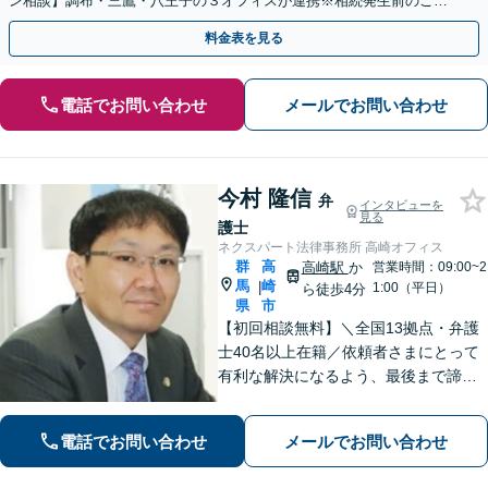
ン相談】調布・三鷹・八王子の３オフィスが連携※相続発生前のご相
談など有料相談になるものもございます。
料金表を見る
電話でお問い合わせ
メールでお問い合わせ
今村 隆信
弁
インタビューを
見る
護士
ネクスパート法律事務所 高崎オフィス
群
高
高崎駅
か
営業時間：09:00~2
馬
崎
|
1:00（平日）
ら徒歩4分
県
市
【初回相談無料】＼全国13拠点・弁護
士40名以上在籍／依頼者さまにとって
有利な解決になるよう、最後まで諦め
ずに闘います！借金問題/離婚・男女問
題/相続/交通事故/刑事事件など、ご相
電話でお問い合わせ
メールでお問い合わせ
談ください【夜間・休日対応】