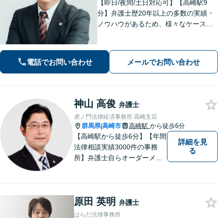
【即日/夜間/土日対応可】【高崎駅9
分】弁護士歴20年以上の多数の実績・
ノウハウがあるため、様々なケースで
の解決実績があります。複雑な案件の
場合には、在籍する弁護士複数名の経
験・ノウハウを活かして共同して取り
電話でお問い合わせ
メールでお問い合わせ
組んでいきます。
神山 高俊
弁護士
虎ノ門法律経済事務所 高崎支店
群馬県
高崎市
高崎駅
から徒歩6分
|
【高崎駅から徒歩6分】【年間
詳細を見
法律相談実績3000件の事務
る
所】弁護士自らオーダーメイ
ドで対応！相続問題、交通事
故、企業法務など幅広い分野
での解決実績多数。お困りご
原田 英明
とまずはご相談ください！
弁護士
【土日祝日・夜間も対応可
はらだ法律事務所