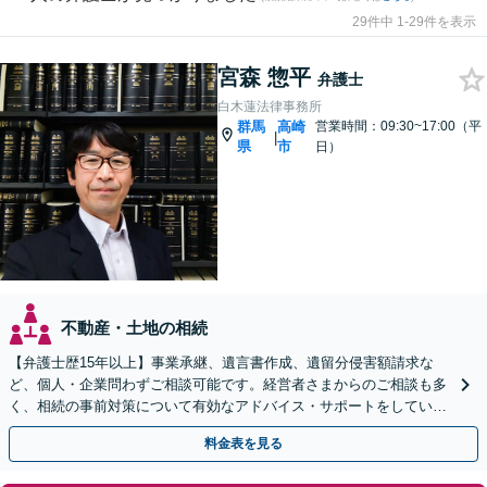
29件中 1-29件を表示
宮森 惣平
弁護士
白木蓮法律事務所
群馬
高崎
営業時間：09:30~17:00（平
|
県
市
日）
不動産・土地の相続
【弁護士歴15年以上】事業承継、遺言書作成、遺留分侵害額請求な
ど、個人・企業問わずご相談可能です。経営者さまからのご相談も多
く、相続の事前対策について有効なアドバイス・サポートをしていま
す。ぜひご相談ください。【セカンドオピニオン対応可】
料金表を見る