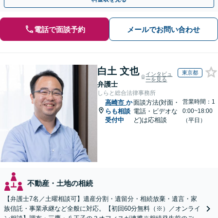
電話で面談予約
メールでお問い合わせ
白土 文也
東京都
インタビュ
ーを見る
弁護士
しらと総合法律事務所
営業時間：1
高崎市
か
面談方法(対面・
らも相談
電話・ビデオな
0:00~18:00
受付中
ど)は応相談
（平日）
不動産・土地の相続
【弁護士7名／土曜相談可】遺産分割・遺留分・相続放棄・遺言・家
族信託・事業承継など全般に対応。【初回60分無料（※）／オンライ