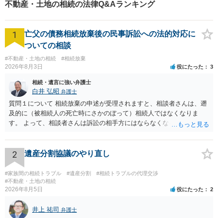
不動産・土地の相続の法律Q&Aランキング
1
亡父の債務相続放棄後の民事訴訟への法的対応に
ついての相談
#不動産・土地の相続
#相続放棄
2026年8月3日
役にたった
3
相続・遺言に強い弁護士
白井 弘昭
弁護士
質問１について 相続放棄の申述が受理されますと、相談者さんは、遡
及的に（被相続人の死亡時にさかのぼって）相続人ではなくなりま
す。 よって、相談者さんは訴訟の相手方にはならなくなるので（明け
渡し請求の対象ではなくなるので）請求棄却となります。 相続放棄受
理証明を家庭裁判所で取得し、コピーを答弁書に添えて裁判所に提出
してください。 質問２について 請求棄却を求める答弁書を提出すれ
2
遺産分割協議のやり直し
ば、第１回期日は出席する必要がありません。その日は差支え（用事
があり出席できない）との記載で十分です。 質問３について 弁護士で
#家族間の相続トラブル
#遺産分割
#相続トラブルの代理交渉
はないので、ｍｉｎｔｓでの提出の必要は無いと思います。郵送（期
#不動産・土地の相続
2026年8月5日
役にたった
2
限までに届けばよい）で十分です。 詳細は、書面記載の裁判所書記官
にお問い合わせください。 以上、ご参考まで。
井上 祐司
弁護士