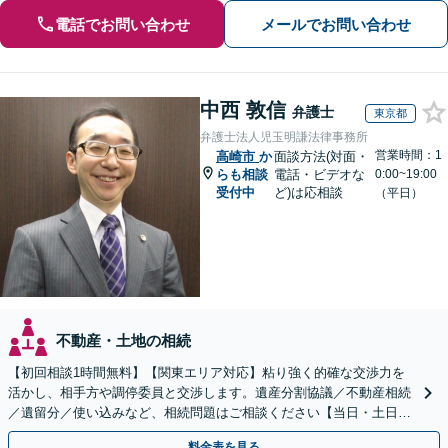
電話でお問い合わせ
メールでお問い合わせ
中西 敦信
弁護士
東京都
弁護士法人児玉明謙法律事務所
営業時間：1
高崎市
か
面談方法(対面・
らも相談
電話・ビデオな
0:00~19:00
受付中
ど)は応相談
（平日）
不動産・土地の相続
【初回相談1時間無料】【関東エリア対応】粘り強く的確な交渉力を
活かし、相手方や調停委員と交渉します。遺産分割協議／不動産相続
／遺留分／使い込みなど、相続問題はご相談ください【当日・土日対
応可】トラブル前の段階でも相談可。メール24時間受付
料金表を見る