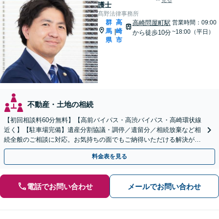
見る
護士
髙野法律事務所
群
高
高崎問屋町駅
営業時間：09:00
馬
崎
|
~18:00（平日）
から徒歩10分
県
市
不動産・土地の相続
【初回相談料60分無料】【高前バイパス・高渋バイパス・高崎環状線
近く】【駐車場完備】遺産分割協議・調停／遺留分／相続放棄など相
続全般のご相談に対応。お気持ちの面でもご納得いただける解決がで
きるよう粘り強く対応いたします【休日・夜間対応可】
料金表を見る
電話でお問い合わせ
メールでお問い合わせ