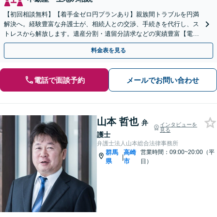
【初回相談無料】【着手金ゼロ円プランあり】親族間トラブルを円満
解決へ。経験豊富な弁護士が、相続人との交渉、手続きを代行し、ス
トレスから解放します。遺産分割・遺留分請求などの実績豊富【電
話・LINE・WEB面談可】
料金表を見る
電話で面談予約
メールでお問い合わせ
山本 哲也
弁
インタビューを
見る
護士
弁護士法人山本総合法律事務所
群馬
高崎
営業時間：09:00~20:00（平
|
県
市
日）