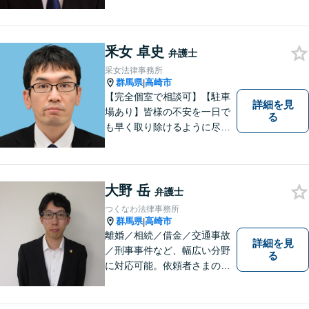
釆女 卓史
弁護士
采女法律事務所
群馬県
高崎市
|
【完全個室で相談可】【駐車
詳細を見
場あり】皆様の不安を一日で
る
も早く取り除けるように尽力
いたします。 料金は、分かり
易く、柔軟に対応いたしま
す。ご相談お待ちしておりま
す。 ※お電話やメールでの無
大野 岳
弁護士
料法律相談は行っておりませ
つくなわ法律事務所
ん。
群馬県
高崎市
|
離婚／相続／借金／交通事故
詳細を見
／刑事事件など、幅広い分野
る
に対応可能。依頼者さまの状
況を十分にヒアリングし、あ
らゆる観点から解決策をご提