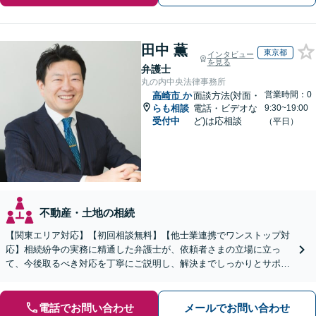
田中 薫
東京都
インタビュー
を見る
弁護士
丸の内中央法律事務所
営業時間：0
高崎市
か
面談方法(対面・
らも相談
電話・ビデオな
9:30~19:00
受付中
ど)は応相談
（平日）
不動産・土地の相続
【関東エリア対応】【初回相談無料】【他士業連携でワンストップ対
応】相続紛争の実務に精通した弁護士が、依頼者さまの立場に立っ
て、今後取るべき対応を丁寧にご説明し、解決までしっかりとサポー
トいたします。お気軽にご相談ください。【WEB面談可】
電話でお問い合わせ
メールでお問い合わせ