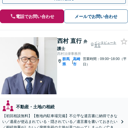
電話でお問い合わせ
メールでお問い合わせ
西村 直行
弁
インタビューを
見る
護士
西村法律事務所
群馬
高崎
営業時間：09:00~18:00（平
|
県
市
日）
不動産・土地の相続
【初回相談無料】【敷地内駐車場完備】不公平な遺言書に納得できな
い／遺産が使込まれている・隠されている／遺言書を書いておきたい
／相続放棄がしたい／突然先祖の土地が見つかってしまった／亡き