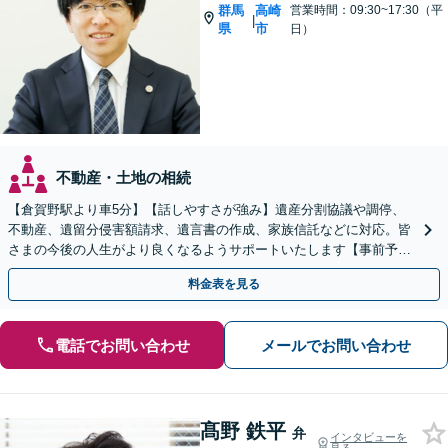
群馬
高崎
営業時間：09:30~17:30（平
|
県
市
日）
不動産・土地の相続
【倉賀野駅より車5分】【話しやすさが強み】遺産分割協議や調停、
不動産、遺留分侵害額請求、遺言書の作成、家族信託などに対応。皆
さまの今後の人生がより良くなるようサポートいたします【事前予約
で時間外面談可】【ビデオ面談可】【初回面談無料】
料金表を見る
電話でお問い合わせ
メールでお問い合わせ
髙野 鉄平
弁
インタビューを