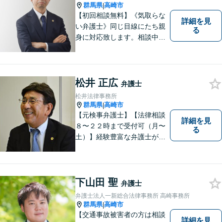
能】
群馬県
高崎市
|
【初回相談無料】《気取らな
詳細を見
い弁護士》同じ目線にたち親
る
身に対応致します。相談中も
会話の中に自然と微笑みが生
まれるような雰囲気を大切に
しております。お気軽にお問
い合わせください。
松井 正広
弁護士
松井法律事務所
群馬県
高崎市
|
【元検事弁護士】【法律相談
詳細を見
８〜２２時まで受付可（月〜
る
土）】経験豊富な弁護士が事
件の解決をサポートします。
ご依頼者様の悩みやお気持ち
に 共感しつつ、ご依頼者様の
自主性を尊重し、的確に対応
下山田 聖
弁護士
致します。
弁護士法人一新総合法律事務所 高崎事務所
群馬県
高崎市
|
【交通事故被害者の方は相談
詳細を見