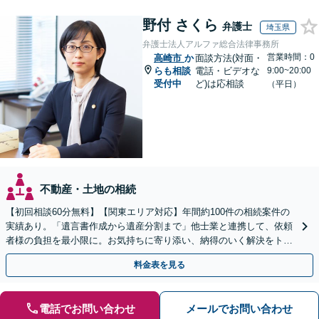
野付 さくら
弁護士
埼玉県
弁護士法人アルファ総合法律事務所
営業時間：0
高崎市
か
面談方法(対面・
らも相談
電話・ビデオな
9:00~20:00
受付中
ど)は応相談
（平日）
不動産・土地の相続
【初回相談60分無料】【関東エリア対応】年間約100件の相続案件の
実績あり。「遺言書作成から遺産分割まで」他士業と連携して、依頼
者様の負担を最小限に。お気持ちに寄り添い、納得のいく解決をトー
タル・サポート【当日・夜間（18時まで）の相談可】
料金表を見る
電話でお問い合わせ
メールでお問い合わせ