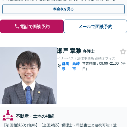
父・母の無念を晴らしたい
料金表を見る
電話で面談予約
メールで面談予約
瀬戸 章雅
弁護士
ベリーベスト法律事務所 高崎オフィス
群馬
高崎
営業時間：09:00~21:00（平
|
県
市
日）
不動産・土地の相続
【初回相談60分無料】【全国対応】税理士・司法書士と連携可能！遺