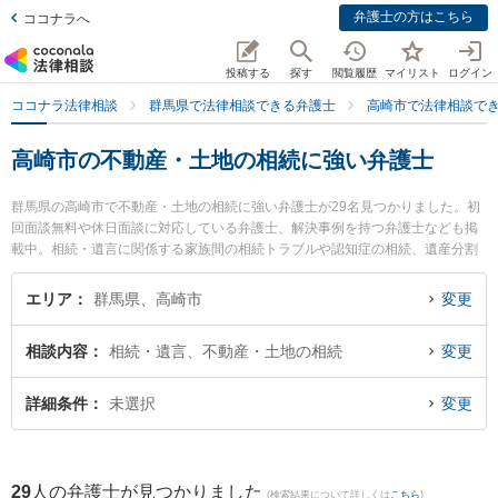
弁護士の方はこちら
ココナラへ
投稿する
探す
閲覧履歴
マイリスト
ログイン
ココナラ法律相談
群馬県で法律相談できる弁護士
高崎市で法律相談で
高崎市の不動産・土地の相続に強い弁護士
群馬県の高崎市で不動産・土地の相続に強い弁護士が29名見つかりました。初
回面談無料や休日面談に対応している弁護士、解決事例を持つ弁護士なども掲
載中。相続・遺言に関係する家族間の相続トラブルや認知症の相続、遺産分割
等の細かな分野での絞り込み検索もでき便利です。特に白木蓮法律事務所の宮
森 惣平弁護士やネクスパート法律事務所 高崎オフィスの五十嵐 太郎弁護士、
エリア
群馬県、高崎市
変更
西村法律事務所の西村 直行弁護士のプロフィール情報や弁護士費用、強みなど
が注目されています。『高崎市で土日や夜間に発生した不動産・土地の相続の
相談内容
相続・遺言、不動産・土地の相続
変更
トラブルを今すぐに弁護士に相談したい』『不動産・土地の相続のトラブル解
決の実績豊富な近くの弁護士を検索したい』『初回相談無料で不動産・土地の
相続を法律相談できる高崎市内の弁護士に相談予約したい』などでお困りの相
詳細条件
未選択
変更
談者さんにおすすめです。
29
人の弁護士が見つかりました
(検索結果について詳しくは
こちら
)