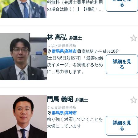
料無料（弁護士費用特約利用
る
の場合は除く）】【相続・債
務整理・不貞慰謝料請求・労
災は相談料初回無料】＼20名
以上の弁護士が所属／チーム
で連携し、問題解決に向けて
林 高弘
弁護士
取り組みます。おひとりで悩
つばさ法律事務所
まずに、お気軽にお問い合わ
群馬県
高崎市
高崎駅
から徒歩10分
|
せください。
[土日/祝日対応可] 「最善の解
詳細を見
決イメージ」を実現するため
る
に、尽力致します。
門馬 義昭
弁護士
ぐんま法律事務所
群馬県
高崎市
|
粘り強く対応していくことを
詳細を見
大切にしています
る