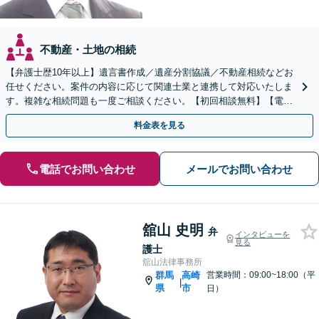
不動産・土地の相続
【弁護士歴10年以上】遺言書作成／遺産分割協議／不動産相続などお
任せください。案件の内容に応じて関連士業と連携して対応いたしま
す。複雑な相続問題も一度ご相談ください。【初回相談無料】【電話
相談可】
料金表を見る
電話でお問い合わせ
メールでお問い合わせ
舘山 史明
弁
インタビューを
見る
護士
舘山法律事務所
群馬
高崎
営業時間：09:00~18:00（平
|
県
市
日）