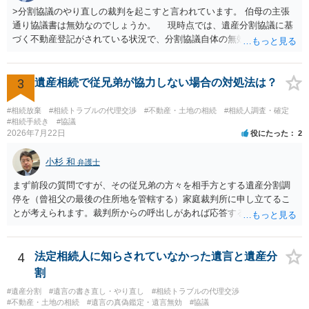
>分割協議のやり直しの裁判を起こすと言われています。 伯母の主張
通り協議書は無効なのでしょうか。 現時点では、遺産分割協議に基
づく不動産登記がされている状況で、分割協議自体の無効を裁判所が
認めたわけではないので、分割協議の効力に影響はありません。 先
方の訴訟の主張及び立証次第ですが、 ・御祖母様の認知能力に関する
医師の意見書、筆跡鑑定 が提出されればその効力が否定される可能性
3
遺産相続で従兄弟が協力しない場合の対処法は？
はありますが、 ・伯母様自身が分割協議に加わっていること ・御祖母
様の意に反する遺産分割協議を行う実益が誰にあったかの立証が困難
#相続放棄
#相続トラブルの代理交渉
#不動産・土地の相続
#相続人調査・確定
であること からすると、実際に遺産分割協議の効力が否定される可能
#相続手続き
#協議
2026年7月22日
役にたった
2
性はそれほど高くない（立証のハードルは非常に高い）ということが
言えると思います。
小杉 和
弁護士
まず前段の質問ですが、その従兄弟の方々を相手方とする遺産分割調
停を（曾祖父の最後の住所地を管轄する）家庭裁判所に申し立てるこ
とが考えられます。裁判所からの呼出しがあれば応答する可能性がま
だあるのではないでしょうか。 後段の質問については、相続放棄は可
能と思われます。時間が思った以上にないので必要書類をてきぱきと
揃える必要があります。その点是非御注意ください。
4
法定相続人に知らされていなかった遺言と遺産分
割
#遺産分割
#遺言の書き直し・やり直し
#相続トラブルの代理交渉
#不動産・土地の相続
#遺言の真偽鑑定・遺言無効
#協議