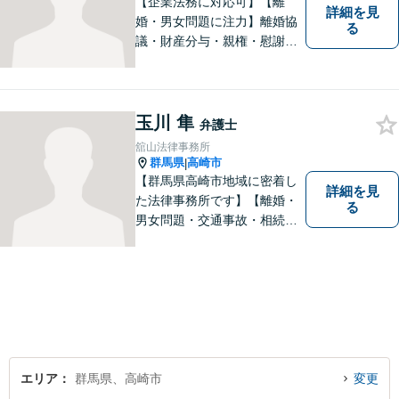
【企業法務に対応可】【離
詳細を見
婚・男女問題に注力】離婚協
る
議・財産分与・親権・慰謝料
請求ならお任せください。女
性ならではの視点から皆様の
お気持ちに寄り添い、納得の
いく解決を目指します。まず
玉川 隼
弁護士
はお気軽にご相談を！【駐車
舘山法律事務所
場完備】
群馬県
高崎市
|
【群馬県高崎市地域に密着し
詳細を見
た法律事務所です】【離婚・
る
男女問題・交通事故・相続問
題・借金・債務整理など】
【駐車場２台無料】深刻な悩
みを抱えていらっしゃる皆様
に、何とか笑顔を取り戻して
いただきたいというのをモッ
トーにしております。
エリア
群馬県、高崎市
変更