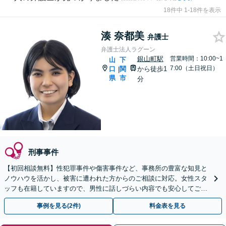
18件中 1-18件を表示
湊 奈都美
弁護士
弁護士法人ラグーン
銀山町駅
営業時間：10:00~1
山
下
7:00（土日祝日）
口
関
から徒歩1
|
県
市
分
刑事事件
【初回相談無料】性犯罪事件や傷害事件など、事務所の豊富な知見と
ノウハウを活かし、被害に遭われた方からのご相談に対応。女性スタ
ッフも在籍していますので、男性に話しづらい内容でも安心してご相
談ください【完全個室で対応】【休日・夜間相談可】
事例を見る(2件)
料金表を見る