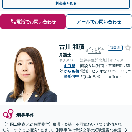
料金表を見る
電話でお問い合わせ
メールでお問い合わせ
古川 和積
福岡県
インタビュ
ーを見る
弁護士
ネクスパート法律事務所 北九州オフィス
営業時間：09:
山口県
面談方法(対面・
からも相
電話・ビデオな
00~21:00（土
談受付中
ど)は応相談
日祝日）
刑事事件
【全国13拠点／24時間受付】痴漢・盗撮・不同意わいせつで逮捕され
たら、すぐにご相談ください。刑事事件の示談交渉の経験豊富な弁護