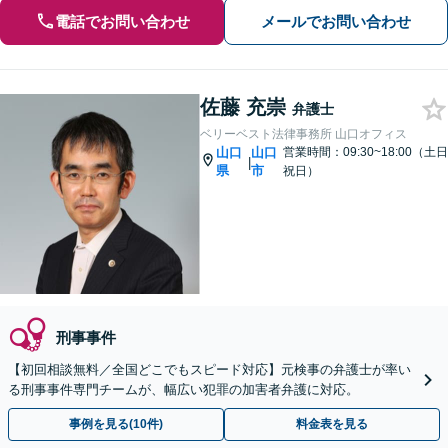
電話でお問い合わせ
メールでお問い合わせ
佐藤 充崇
弁護士
ベリーベスト法律事務所 山口オフィス
山口
山口
営業時間：09:30~18:00（土日
|
県
市
祝日）
刑事事件
【初回相談無料／全国どこでもスピード対応】元検事の弁護士が率い
る刑事事件専門チームが、幅広い犯罪の加害者弁護に対応。
事例を見る(10件)
料金表を見る