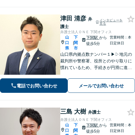
津田 清彦
弁
インタビューを
見る
護士
弁護士法人ＯＮＥ 下関オフィス
山
下
下関駅
から
営業時間：本
口
関
|
日定休日
徒歩5分
県
市
山口県内拠点数ナンバー１▶︎▷地元の
裁判所や警察署、役所とのやり取りに
慣れているため、手続きが円滑に進み
ます。また、「近くに事務所がある」
ことで、仕事帰りや急な事態でも相談
電話でお問い合わせ
メールでお問い合わせ
に行きやすくなります。法律トラブル
は「地域密着」の当事務所にご相談く
ださい。
三島 大樹
弁護士
弁護士法人ＯＮＥ 下関オフィス
山
下
下関駅
から
営業時間：本
口
関
|
日定休日
徒歩5分