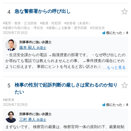
と言い逃れはかなり厳しいものと思います。
4
急な警察署からの呼び出し
#冤罪・無実・正当防衛
#痴漢・性犯罪
#加害者（未成年）
#逮捕や勾留の阻止・準抗告
#逮捕による解雇・退学回避
#示談交渉
2026年7月16日
役にたった
8
刑事事件に強い弁護士
藤本 顯人
弁護士
・生活安全課からの電話 →痴漢捜査の部署です。 ・なぜ呼び出したの
か尋ねても電話では教えられませんとの事。 →事件捜査の場合にその
ように伝えます。 事前にヒントを与えると言い訳されるからです。 ・
満員電車の中でかなり女性と密着してしまった可能性があるとの心当
たり →やはり痴漢として疑われているのでは。 そもそも痴漢をやって
ないのであれば、何も疑われる筋合いは無いわけですし狼狽える必要
5
検事の性別で起訴判断の厳しさは変わるのか知り
はないですね。
たい
#被害者
2026年7月29日
役にたった
8
刑事事件に強い弁護士
三村 勇人
弁護士
まずないです。 検察官の裁量は、検察官同一体の原則の下、裁量統制