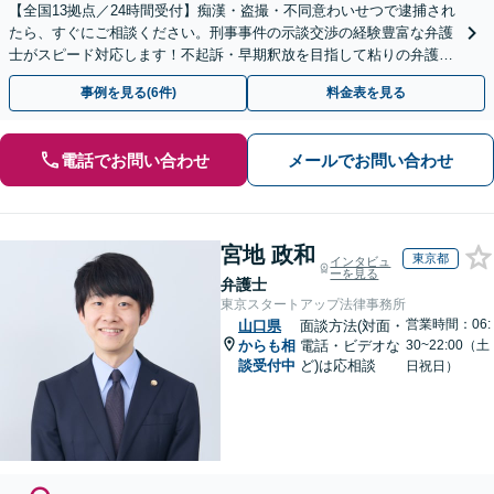
【全国13拠点／24時間受付】痴漢・盗撮・不同意わいせつで逮捕され
たら、すぐにご相談ください。刑事事件の示談交渉の経験豊富な弁護
士がスピード対応します！不起訴・早期釈放を目指して粘りの弁護活
動を行います。
事例を見る(6件)
料金表を見る
電話でお問い合わせ
メールでお問い合わせ
宮地 政和
東京都
インタビュ
ーを見る
弁護士
東京スタートアップ法律事務所
営業時間：06:
山口県
面談方法(対面・
からも相
電話・ビデオな
30~22:00（土
談受付中
ど)は応相談
日祝日）