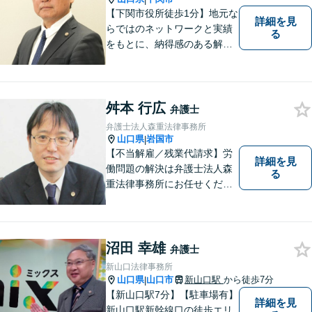
【下関市役所徒歩1分】地元な
詳細を見
らではのネットワークと実績
る
をもとに、納得感のある解決
策をサポート！お悩みの方は
お気軽にご相談ください。
舛本 行広
弁護士
弁護士法人森重法律事務所
山口県
岩国市
|
【不当解雇／残業代請求】労
詳細を見
働問題の解決は弁護士法人森
る
重法律事務所にお任せくださ
い
沼田 幸雄
弁護士
新山口法律事務所
山口県
山口市
新山口駅
から徒歩7分
|
【新山口駅7分】【駐車場有】
詳細を見
新山口駅新幹線口の徒歩エリ