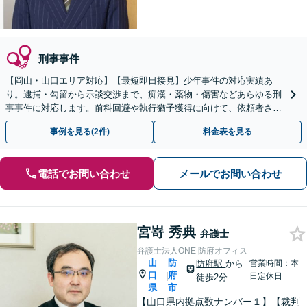
刑事事件
【岡山・山口エリア対応】【最短即日接見】少年事件の対応実績あ
り。逮捕・勾留から示談交渉まで、痴漢・薬物・傷害などあらゆる刑
事事件に対応します。前科回避や執行猶予獲得に向けて、依頼者さま
とご家族に寄り添いサポートいたします
事例を見る(2件)
料金表を見る
電話でお問い合わせ
メールでお問い合わせ
宮嵜 秀典
弁護士
弁護士法人ONE 防府オフィス
山
防
防府駅
から
営業時間：本
口
府
|
日定休日
徒歩2分
県
市
【山口県内拠点数ナンバー１】【裁判