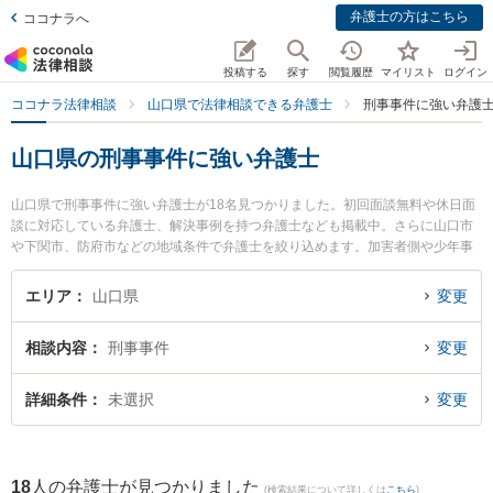
弁護士の方はこちら
ココナラへ
投稿する
探す
閲覧履歴
マイリスト
ログイン
ココナラ法律相談
山口県で法律相談できる弁護士
刑事事件に強い弁護
山口県の刑事事件に強い弁護士
山口県で刑事事件に強い弁護士が18名見つかりました。初回面談無料や休日面
談に対応している弁護士、解決事例を持つ弁護士なども掲載中。さらに山口市
や下関市、防府市などの地域条件で弁護士を絞り込めます。加害者側や少年事
件、再犯・前科あり等の細かな分野での絞り込み検索もでき便利です。特に弁
護士法人ラグーンの湊 奈都美弁護士やベリーベスト法律事務所 山口オフィスの
エリア
山口県
変更
佐藤 充崇弁護士、ミチシルベ法律事務所の川上 弘達弁護士のプロフィール情報
や弁護士費用、強みなどが注目されています。『山口県で土日や夜間に発生し
相談内容
刑事事件
変更
た刑事事件のトラブルを今すぐに弁護士に相談したい』『刑事事件のトラブル
解決の実績豊富な近くの弁護士を検索したい』『初回相談無料で刑事事件を法
律相談できる山口県内の弁護士に相談予約したい』などでお困りの相談者さん
詳細条件
未選択
変更
におすすめです。
18
人の弁護士が見つかりました
(検索結果について詳しくは
こちら
)