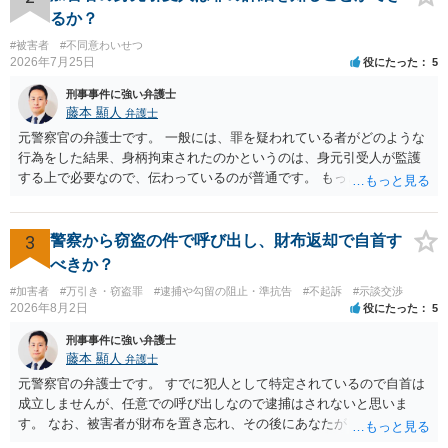
るか？
#被害者
#不同意わいせつ
2026年7月25日
役にたった
5
刑事事件に強い弁護士
藤本 顯人
弁護士
元警察官の弁護士です。 一般には、罪を疑われている者がどのような
行為をした結果、身柄拘束されたのかというのは、身元引受人が監護
する上で必要なので、伝わっているのが普通です。 もっとも、事実関
係が異性トラブルのような内容ですと、多少事実が異なって伝わって
いたり、省略されていることもありうるかなとは思います。
3
警察から窃盗の件で呼び出し、財布返却で自首す
べきか？
#加害者
#万引き・窃盗罪
#逮捕や勾留の阻止・準抗告
#不起訴
#示談交渉
2026年8月2日
役にたった
5
刑事事件に強い弁護士
藤本 顯人
弁護士
元警察官の弁護士です。 すでに犯人として特定されているので自首は
成立しませんが、任意での呼び出しなので逮捕はされないと思いま
す。 なお、被害者が財布を置き忘れ、その後にあなたがトイレに入
り、再び被害者がトイレに戻ったら財布が無かったような事情がある