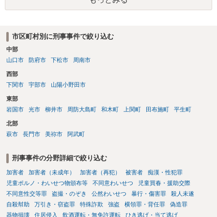
市区町村別に刑事事件で絞り込む
中部
山口市
防府市
下松市
周南市
西部
下関市
宇部市
山陽小野田市
東部
岩国市
光市
柳井市
周防大島町
和木町
上関町
田布施町
平生町
北部
萩市
長門市
美祢市
阿武町
刑事事件の分野詳細で絞り込む
加害者
加害者（未成年）
加害者（再犯）
被害者
痴漢・性犯罪
児童ポルノ・わいせつ物頒布等
不同意わいせつ
児童買春・援助交際
不同意性交等罪
盗撮・のぞき
公然わいせつ
暴行・傷害罪
殺人未遂
自殺幇助
万引き・窃盗罪
特殊詐欺
強盗
横領罪・背任罪
偽造罪
器物損壊
住居侵入
飲酒運転・無免許運転
ひき逃げ・当て逃げ