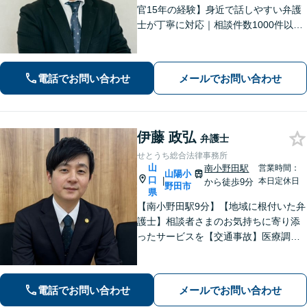
官15年の経験】身近で話しやすい弁護
士が丁寧に対応｜相談件数1000件以上
の実績をもとに、地域事情に寄り添っ
た適切なアドバイスを提供します。安
心してお任せください。【夜間対応】
電話でお問い合わせ
メールでお問い合わせ
伊藤 政弘
弁護士
せとうち総合法律事務所
山
南小野田駅
営業時間：
山陽小
口
|
本日定休日
から徒歩9分
野田市
県
【南小野田駅9分】【地域に根付いた弁
護士】相談者さまのお気持ちに寄り添
ったサービスを【交通事故】医療調査
を徹底的に行い、然るべき補償を受け
られるようサポートします【相続】事
実調査と判例をリサーチし、不公平感
電話でお問い合わせ
メールでお問い合わせ
のない相続を実現【WEB面談】