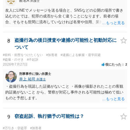
匿名A
の気持ちを理解した上で、「逮捕されてもすぐに（自ら）接見して、
弁護士
身柄解放手続きをします」とまで述べてくれるのであれば、その弁護
友人にLINEでメッセージを送る場合と、SNSなどの公開の場所で書き
士に予め費用の見積もりをしておいても良いかと思われます。
込むのとでは、犯罪の成否から全く違うことになります。前者の場
合、そもそも世間に流布していなければ名誉や信用、業務にかかる犯
罪は成立しないことになります。
8
盗撮行為の後日捜査や逮捕の可能性と初動対応に
ついて
#前科・前歴をつけたくない
#加害者
#逮捕による解雇・退学回避
#盗撮・のぞき
#不起訴
2026年7月27日
役にたった
2
刑事事件に強い弁護士
井上 祐司
弁護士
・盗撮行為を現認した証拠がないこと ・画像が撮影されたことの客観
的証拠がないこと から、警察が対応し事件される可能性は極めて低い
ものと予想します。
9
窃盗起訴、執行猶予の可能性は？
#万引き・窃盗罪
#加害者