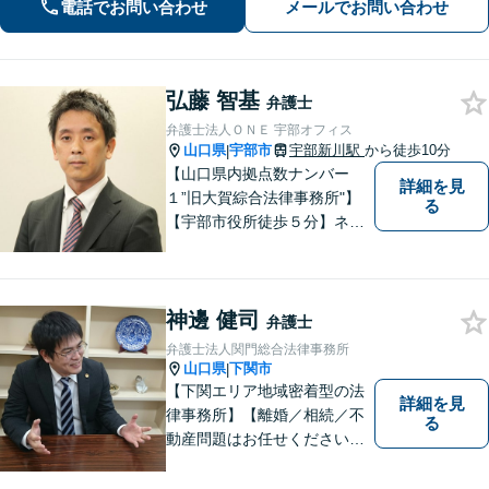
税対策なども親身に対応◎
電話でお問い合わせ
メールでお問い合わせ
弘藤 智基
弁護士
弁護士法人ＯＮＥ 宇部オフィス
山口県
宇部市
宇部新川駅
から徒歩10分
|
【山口県内拠点数ナンバー
詳細を見
１”旧大賀綜合法律事務所"】
る
【宇部市役所徒歩５分】ネッ
トワークを活かし、寄り添い
ながらサポートをいたしま
す。お困りの方はお気軽にご
神邊 健司
相談ください。
弁護士
弁護士法人関門総合法律事務所
山口県
下関市
|
【下関エリア地域密着型の法
詳細を見
律事務所】【離婚／相続／不
る
動産問題はお任せください】
法テラス可！小さな問題であ
っても、不安は抱え込まずご