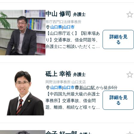
相談ください。お一人おひと
りの声を大切にし、適切な解
中山 修司
弁護士
決方法をご提案いたします。
県庁西門口法律事務所
山口県
山口市
|
【山口県庁近く】【駐車場あ
詳細を見
り】交通事故、借金問題等、
る
弁護士にご相談いただくこと
で解決の道筋が開ける可能性
が高まります。ぜひ一度ご相
談ください。専門知識を有す
る弁護士が、客観的視点から
砥上 幸裕
弁護士
事案を検討し、最適の解決方
岡野法律事務所 山口支店
法を探ります。
山口県
山口市
新山口駅
から徒歩6分
|
【中四国九州最大級の弁護士
詳細を見
事務所】交通事故、借金問
る
題、離婚、相続など様々な問
題について、「何度でも無
料」の相談を行っています！
まずはお気軽にご相談くださ
い！