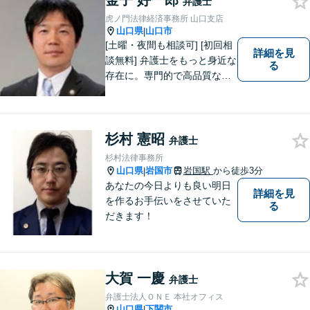
金子 好一郎
弁護士
虎ノ門法律経済事務所 山口支店
山口県
山口市
|
[土曜・夜間も相談可] [初回相
詳細を見
談無料] 弁護士をもっと身近な
る
存在に。専門的で高品質なリ
ーガルサービスを提供しま
す。
杉村 憲昭
弁護士
杉村法律事務所
山口県
岩国市
岩国駅
から徒歩3分
|
あなたの今日よりも良い明日
詳細を見
を作るお手伝いをさせていた
る
だきます！
大賀 一慶
弁護士
弁護士法人ＯＮＥ 本社オフィス
山口県
下関市
|