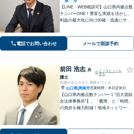
県
市
【LINE・WEB相談可】山口県内拠点数
ナンバーONE！豊富な実績を活かし、
利益の最大化に向け的確・迅速にサポ
ート。法的助言だけでなく、解決後の
未来を見据えたプランをご提案。離婚
問題／交通事故等、あなたの味方とし
電話でお問い合わせ
メールで面談予約
て尽力します【完全個室】【下関駅5
分】
前田 浩志
弁
インタビューを
見る
護士
弁護士法人ＯＮＥ 周南オフィス
山口県
周南市
営業時間：本日定休日
|
【山口県内拠点数ナンバー１"旧大賀綜
合法律事務所"】。「費用」と「時間」
の負担を極力削減！地域ネットワーク
を活用し、依頼者が望む解決を目指し
ます。お気軽にご相談ください。【相
続・遺言に強い】不動産の売却や相続