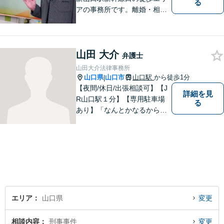
る
アの事務所です。離婚・相続
などの家庭紛争、個別労使紛
争などを中心として相談をさ
せていただいております。気
山田 大介
になることがあれば、おたず
弁護士
ねください。
山田大介法律事務所
山口県
山口市
山口駅
から徒歩1分
|
【夜間/休日/出張相談可】【J
詳細を見
R山口駅１分】【専用駐車場
る
あり】「なんとかなるから大
丈夫」ではなく、まずはその
お悩みをお聞かせください。
個人・法人問わず、お困りの
方はお気軽にご相談くださ
い。
エリア
山口県
変更
相談内容
刑事事件
変更