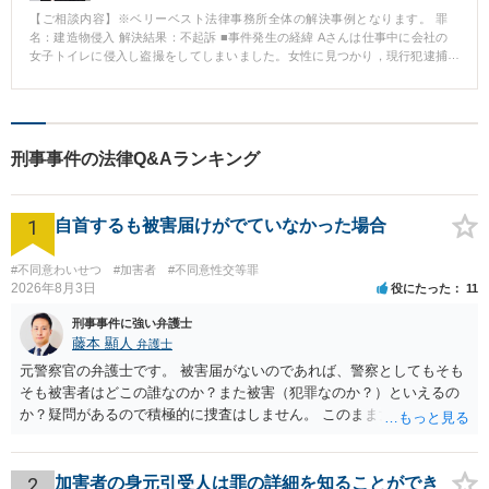
【ご相談内容】※ベリーベスト法律事務所全体の解決事例となります。 罪
名：建造物侵入 解決結果：不起訴 ■事件発生の経緯 Aさんは仕事中に会社の
女子トイレに侵入し盗撮をしてしまいました。女性に見つかり，現行犯逮捕
されました。 ■相談～解決の流れ Aさんの妻から，夫が会社の女子トイレで盗
撮し現行犯逮捕されたとの相談が入りました。直ちに事実関係を確認し，接
見に行きました。接見後は，勾留請求をされる前に検察官と面談をし，Aさん
を勾留する必要性が低いことなどを訴えました。無事Aさんは釈放されまし
た。 その後は，被害者の方との示談交渉に取り組みました。被害者の方は当
刑事事件の法律Q&Aランキング
初示談について消極的でしたが，Aさんの謝罪の手紙などにより反省の意を伝
え，粘り強く交渉した結果，なんとか示談を成立させることができました。
最終的に，Aさんは不起訴処分となりました。 ■解決のポイント 被害者の方が
1
すんなりと示談を受け入れてくれることは，決して多くはありません。 本件
自首するも被害届けがでていなかった場合
でも被害者の方は精神的に示談することは受け入れがたいというお気持ちで
した。そのような中でも，真摯に反省の意を伝え，粘り強く交渉を続けるこ
#不同意わいせつ
#加害者
#不同意性交等罪
とによって，当方の意向をご理解いただくことができ，無事示談が成立しま
2026年8月3日
役にたった
11
した。示談交渉には数か月を要してしまいましたが，不起訴処分を獲得する
ことができたので，Aさんにも満足していただくことができました。 このよ
刑事事件に強い弁護士
うに，弁護士の粘り強い交渉が解決のポイントとなりました。
藤本 顯人
弁護士
元警察官の弁護士です。 被害届がないのであれば、警察としてもそも
そも被害者はどこの誰なのか？また被害（犯罪なのか？）といえるの
か？疑問があるので積極的に捜査はしません。 このまま女性から警察
への届出がなければ何事もなく終わると思います。
2
加害者の身元引受人は罪の詳細を知ることができ