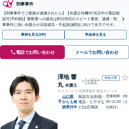
刑事事件
【刑事事件でご家族が逮捕されたら】【弁護士待機中/当日中の電話相
談可(予約制)】警察署への接見は即日対応のスピード重視、逮捕・刑
事事件に強い弁護士が示談成功・不起訴(減刑)に向けて全力でサポー
トします。【加害者側の相談専門】
事例を見る(9件)
料金表を見る
電話でお問い合わせ
メールでお問い合わせ
澤地 響
神奈川県
インタビュ
ーを見る
丸
弁護士
ネクスパート法律事務所 横浜オフィス
営業時間：09:
山口県
面談方法(対面・
からも相
電話・ビデオな
00~21:00（土
談受付中
ど)は応相談
日祝日）