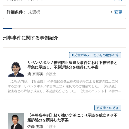
詳細条件
未選択
変更
刑事事件に関する事例紹介
# 児童ポルノ・わいせつ物頒布等
リベンジポルノ被害防止法違反事件における被害者と
早急に示談し、不起訴処分を獲得した事案
湊 奈都美
弁護士
【ご相談内容】【相談前】 私事性的画像記録の提供等による被害の防止に関
する法律（リベンジポルノ被害防止法）違反でのご相談でした。 【相談後】
被害者との示談が成立し、不起訴処分となった。 【先生のコメント】 本件の
ような性犯罪は、親告罪（刑事告訴がないと公訴を提起できない罪）である
ケースがほとんどなので、早期に被害者との間で示談することが重要となり
ます。
# 盗撮・のぞき
【事務所事例】粘り強い交渉により示談を成立させ不
起訴処分を獲得した事案
佐藤 充崇
弁護士