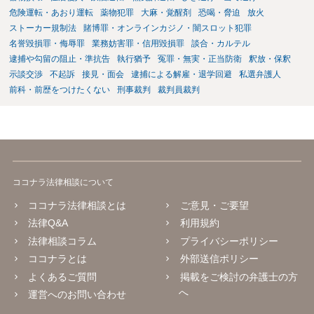
危険運転・あおり運転
薬物犯罪
大麻・覚醒剤
恐喝・脅迫
放火
ストーカー規制法
賭博罪・オンラインカジノ・闇スロット犯罪
名誉毀損罪・侮辱罪
業務妨害罪・信用毀損罪
談合・カルテル
逮捕や勾留の阻止・準抗告
執行猶予
冤罪・無実・正当防衛
釈放・保釈
示談交渉
不起訴
接見・面会
逮捕による解雇・退学回避
私選弁護人
前科・前歴をつけたくない
刑事裁判
裁判員裁判
ココナラ法律相談について
ココナラ法律相談とは
ご意見・ご要望
法律Q&A
利用規約
法律相談コラム
プライバシーポリシー
ココナラとは
外部送信ポリシー
よくあるご質問
掲載をご検討の弁護士の方
へ
運営へのお問い合わせ