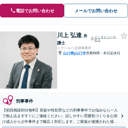
電話でお問い合わせ
メールでお問い合わせ
川上 弘達
弁
インタビューを
見る
護士
ミチシルベ法律事務所
山口県
山口市
営業時間：本日定休日
|
刑事事件
【初回相談60分無料】窃盗や性犯罪などの刑事事件でお悩みなら一人
で抱え込まずすぐにご連絡ください。話しやすい雰囲気づくりを心掛
け成人から少年事件まで幅広く対応します。ご家族が逮捕された場合
も迅速にサポート。【web面談可能】