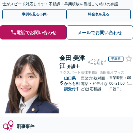
士がスピード対応します！不起訴・早期釈放を目指して粘りの弁護活
動を行います。
事例を見る(6件)
料金表を見る
電話でお問い合わせ
メールでお問い合わせ
金田 美津
千葉県
インタビュ
ーを見る
江
弁護士
ネクスパート法律事務所 西船橋オフィス
営業時間：09:
山口県
面談方法(対面・
からも相
電話・ビデオな
00~21:00（土
談受付中
ど)は応相談
日祝日）
刑事事件