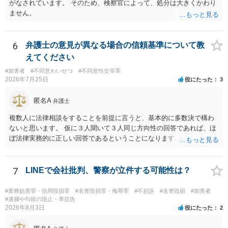
がなされています。 そのため、検察官によって、処分は大きくかわり
ません。
6
弁護士の意見が異なる場合の信頼基準について教
えてください
#加害者
#不同意わいせつ
#不同意性交等罪
2026年7月25日
役にたった
3
匿名A
弁護士
複数人に法律相談をすることを前提に言うと、基本的に多数決で構わ
ないと思います。 仮に３人聞いて３人同じ方向性の回答であれば、ほ
ぼ法律実務的に正しい回答であるということになります。 ３人聞いて
２対１になった場合には、あと２人聞くのがよいと思われます。 ３対
２になった場合は、どちらも法律実務的にありえるということであ
り、３人の弁護士の中で、一番相性の良いいざというときに弁護を頼
7
LINEで会社批判、警察が立件する可能性は？
みたい弁護士を決め、その弁護士の発言を信じるということになりま
す。 その３人の中で「逮捕されない」と断言した弁護士には基本的に
#業務妨害罪・信用毀損罪
#名誉毀損罪・侮辱罪
#不起訴
#名誉毀損
#加害者
委任しないほうがよいと思われます。 そもそも意見が分かれるような
#逮捕や勾留の阻止・準抗告
2026年8月3日
役にたった
2
事案で、断言すること自体が不適切であるからです。 ただ、相談者が
弁護士に断言回答を求める気持ちがあるのは普通なので、その相談者