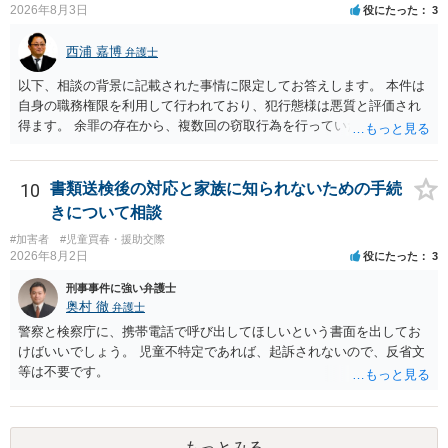
2026年8月3日
役にたった
3
西浦 嘉博
弁護士
以下、相談の背景に記載された事情に限定してお答えします。 本件は
自身の職務権限を利用して行われており、犯行態様は悪質と評価され
得ます。 余罪の存在から、複数回の窃取行為を行っていたことも悪質
性に加味されます。 また、被害額も窃盗事案としては多額の部類に入
ると思われます。 他方、余罪を含めた全額を弁済していることは、被
害者の経済的損害の回復として有利に斟酌されます。 また、前科前歴
10
書類送検後の対応と家族に知られないための手続
を有しないことも、規範意識が鈍磨しきっているとまでは言えず、有
きについて相談
利な点です。 その他、家族の監督等の情状証拠を適切に提出すること
#加害者
#児童買春・援助交際
で、私見ですが、執行猶予判決を視野に入れることが可能な事案と思
2026年8月2日
役にたった
3
われます。 上記、一つの意見として参考ください。
刑事事件に強い弁護士
奥村 徹
弁護士
警察と検察庁に、携帯電話で呼び出してほしいという書面を出してお
けばいいでしょう。 児童不特定であれば、起訴されないので、反省文
等は不要です。
もっとみる