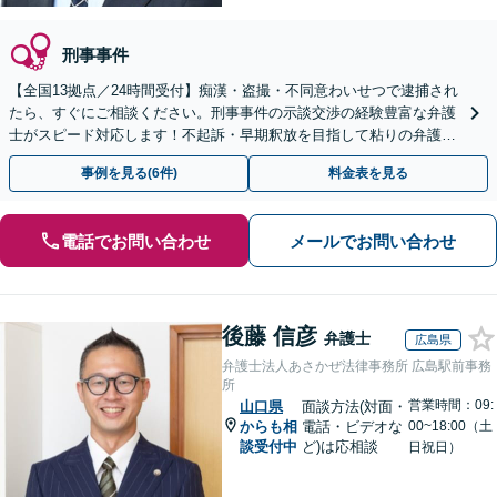
刑事事件
【全国13拠点／24時間受付】痴漢・盗撮・不同意わいせつで逮捕され
たら、すぐにご相談ください。刑事事件の示談交渉の経験豊富な弁護
士がスピード対応します！不起訴・早期釈放を目指して粘りの弁護活
動を行います。
事例を見る(6件)
料金表を見る
電話でお問い合わせ
メールでお問い合わせ
後藤 信彦
弁護士
広島県
弁護士法人あさかぜ法律事務所 広島駅前事務
所
営業時間：09:
山口県
面談方法(対面・
からも相
電話・ビデオな
00~18:00（土
談受付中
ど)は応相談
日祝日）