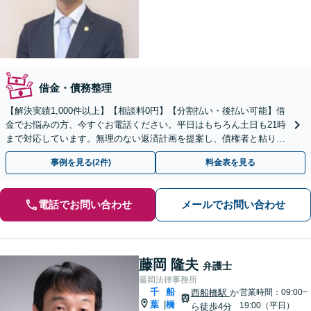
借金・債務整理
【解決実績1,000件以上】【相談料0円】【分割払い・後払い可能】借
金でお悩みの方、今すぐお電話ください。平日はもちろん土日も21時
まで対応しています。無理のない返済計画を提案し、債権者と粘り強
く交渉いたします。
事例を見る(2件)
料金表を見る
電話でお問い合わせ
メールでお問い合わせ
藤岡 隆夫
弁護士
藤岡法律事務所
千
船
西船橋駅
か
営業時間：09:00~
葉
橋
|
19:00（平日）
ら徒歩4分