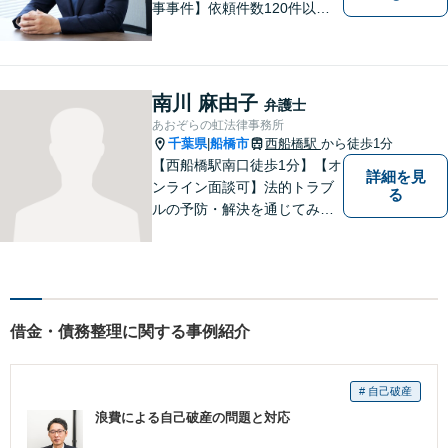
事事件】依頼件数120件以
上。複数の無罪や不起訴を獲
得した経験を活かし、最善の
解決を【離婚問題】男性側の
豊富な対応実績。セカンドオ
南川 麻由子
弁護士
ピニオンも可能です【初回相
あおぞらの虹法律事務所
談無料】【夜間／土日祝日対
千葉県
船橋市
西船橋駅
から徒歩1分
|
応可】
【西船橋駅南口徒歩1分】【オ
詳細を見
ンライン面談可】法的トラブ
る
ルの予防・解決を通じてみな
さまが前向きに歩むお手伝い
ができたらうれしいです。ど
んな些細なことでも、まずは
お気軽にお問い合わせくださ
い。
借金・債務整理に関する事例紹介
# 自己破産
浪費による自己破産の問題と対応