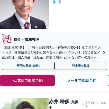
県
市
借金・債務整理
【西船橋駅4分】【弁護士歴20年以上・解決実績400件】取立てを即ス
トップ！多重債務など複雑な案件ならお任せください！【自己破産／
任意整理／個人再生／過払金】家族に知られたくない方への対応も可
【破産管財人の経験有】【企業勤め経験有の弁護士】
事例を見る(10件)
料金表を見る
電話で面談予約
メールで面談予約
赤井 耕多
弁護
インタビューを見
る
士