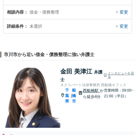
相談内容
借金・債務整理
変更
詳細条件
未選択
変更
市川市から近い借金・債務整理に強い弁護士
金田 美津江
弁護
インタビューを見
る
士
ネクスパート法律事務所 西船橋オフィス
千
船
西船橋駅
か
営業時間：09:00~
葉
橋
|
21:00（平日）
ら徒歩4分
県
市