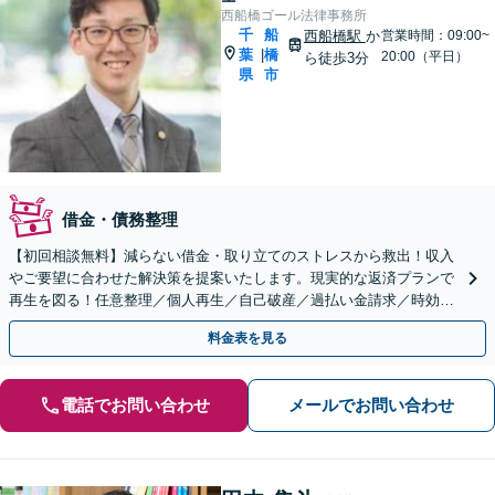
西船橋ゴール法律事務所
千
船
西船橋駅
か
営業時間：09:00~
葉
橋
|
20:00（平日）
ら徒歩3分
県
市
借金・債務整理
【初回相談無料】減らない借金・取り立てのストレスから救出！収入
やご要望に合わせた解決策を提案いたします。現実的な返済プランで
再生を図る！任意整理／個人再生／自己破産／過払い金請求／時効の
援用【夜間・休日面談可】【西船橋駅3分】
料金表を見る
電話でお問い合わせ
メールでお問い合わせ