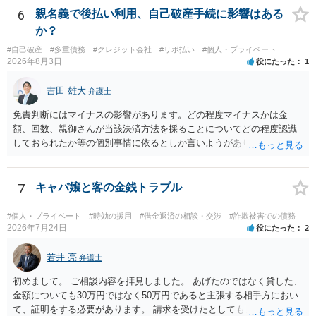
には変わりがありません。 なかなか対応に難しい案件であり、公開の
6
親名義で後払い利用、自己破産手続に影響はある
場でアドバイスを行うのも限界があるように思われますので、資料等
か？
を持参のうえ個別に弁護士に相談されることをお勧めします。
#自己破産
#多重債務
#クレジット会社
#リボ払い
#個人・プライベート
2026年8月3日
役にたった
1
吉田 雄大
弁護士
免責判断にはマイナスの影響があります。どの程度マイナスかは金
額、回数、親御さんが当該決済方法を採ることについてどの程度認識
しておられたか等の個別事情に依るとしか言いようがありません。 と
もあれ、依頼しておられる弁護士さんに直ちに具体的状況をお伝えに
なって相談し、善後策を考えることをお勧めします。
7
キャバ嬢と客の金銭トラブル
#個人・プライベート
#時効の援用
#借金返済の相談・交渉
#詐欺被害での債務
2026年7月24日
役にたった
2
若井 亮
弁護士
初めまして。 ご相談内容を拝見しました。 あげたのではなく貸した、
金額についても30万円ではなく50万円であると主張する相手方におい
て、証明をする必要があります。 請求を受けたとしても、もらったも