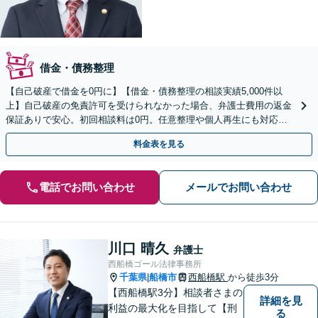
借金・債務整理
【自己破産で借金を0円に】【借金・債務整理の相談実績5,000件以
上】自己破産の免責許可を受けられなかった場合、弁護士費用の返金
保証ありで安心。初回相談料は0円。任意整理や個人再生にも対応
【土日祝日・夜間も相談受付】【費用の分割払い可】
料金表を見る
電話でお問い合わせ
メールでお問い合わせ
川口 晴久
弁護士
西船橋ゴール法律事務所
千葉県
船橋市
西船橋駅
から徒歩3分
|
【西船橋駅3分】相談者さまの
詳細を見
利益の最大化を目指して【刑
る