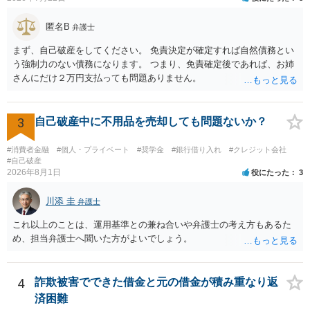
求し、これに対し債務者等から直接要求しないよう求められたにもか
かわらず、更にこれらの方法で当該債務を弁済することを要求するこ
匿名B
弁護士
と。）に違反しています。監督官庁に行政処分を求める、裁判所に仮
まず、自己破産をしてください。 免責決定が確定すれば自然債務とい
処分申請、不退去罪が成立すれば警察に通報などの対応が考えられま
う強制力のない債務になります。 つまり、免責確定後であれば、お姉
す。ご参考にしてください。
さんにだけ２万円支払っても問題ありません。
3
自己破産中に不用品を売却しても問題ないか？
#消費者金融
#個人・プライベート
#奨学金
#銀行借り入れ
#クレジット会社
#自己破産
2026年8月1日
役にたった
3
川添 圭
弁護士
これ以上のことは、運用基準との兼ね合いや弁護士の考え方もあるた
め、担当弁護士へ聞いた方がよいでしょう。
4
詐欺被害でできた借金と元の借金が積み重なり返
済困難