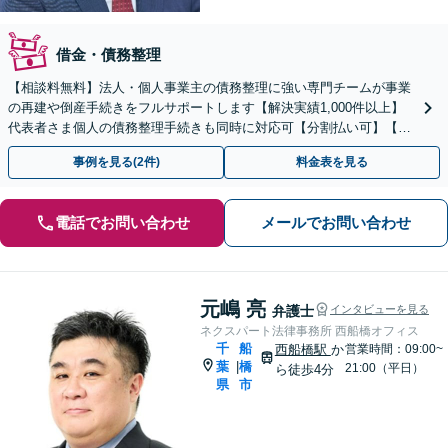
借金・債務整理
【相談料無料】法人・個人事業主の債務整理に強い専門チームが事業
の再建や倒産手続きをフルサポートします【解決実績1,000件以上】
代表者さま個人の債務整理手続きも同時に対応可【分割払い可】【後
払い応相談】【夜間・休日相談可】
事例を見る(2件)
料金表を見る
電話でお問い合わせ
メールでお問い合わせ
元嶋 亮
弁護士
インタビューを見る
ネクスパート法律事務所 西船橋オフィス
千
船
西船橋駅
か
営業時間：09:00~
葉
橋
|
21:00（平日）
ら徒歩4分
県
市