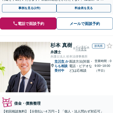
くない方もお任せください！
事例を見る(2件)
料金表を見る
電話で面談予約
メールで面談予約
杉本 真樹
群馬県
インタビュ
ーを見る
弁護士
弁護士法人 杉本法律事務所
営業時間：0
市川市
か
面談方法(対面・
らも相談
電話・ビデオな
9:00~18:00
受付中
ど)は応相談
（平日）
借金・債務整理
【初回相談無料】【分割払い４万円～】「個人・法人問わず対応可」