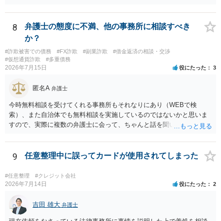
のであることを伝え、貸したというのであれば証拠を出すよう申し入
れることになるでしょう。 請求があるまでは、こちらからアクション
を起こす必要はないかと思います。
8
弁護士の態度に不満、他の事務所に相談すべき
か？
#詐欺被害での債務
#FX詐欺
#副業詐欺
#借金返済の相談・交渉
#仮想通貨詐欺
#多重債務
2026年7月15日
役にたった
3
匿名A
弁護士
今時無料相談を受けてくれる事務所もそれなりにあり（WEBで検
索）、また自治体でも無料相談を実施しているのではないかと思いま
すので、実際に複数の弁護士に会って、ちゃんと話を聞いてくれる
方、高圧的ではない方に相談した方が良いでしょう。その弁護士の方
はそもそも事案を把握できていないようですので、御相談の案件につ
いては弁護士として能力不足なのかもしれません。相手にしない方が
9
任意整理中に誤ってカードが使用されてしまった
良いと思います。ただ、仮想通貨詐欺の被害回復は現実的には難しい
かもしれません。
#任意整理
#クレジット会社
2026年7月14日
役にたった
2
吉田 雄大
弁護士