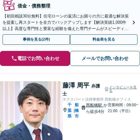
借金・債務整理
【初回相談30分無料】住宅ローンの返済にお困りの方に最適な解決策
を提案し再スタートを全力でバックアップします【解決実績1,000件
以上】高度な専門性と豊富な経験を備えた専門チームがスピーディー
に対応【分割・後払い応相談】【LINE相談可】
事例を見る(2件)
料金表を見る
電話でお問い合わせ
メールでお問い合わせ
藤澤 周平
弁護
インタビューを見
る
士
ネクスパート法律事務所 西船橋オフィス
千
船
西船橋駅
か
営業時間：09:00~
葉
橋
|
21:00（平日）
ら徒歩4分
県
市