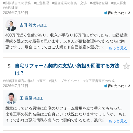
#詐欺被害での債務
#任意整理
#借金返済の相談・交渉
#消費者金融
#個人再生
#自己破産
2026年7月30日
役にたった
2
吉田 雄大
弁護士
400万円近く負債があり、収入が手取り16万円ほどでしたら、自己破産
手続を選ぶのが最善と思います。夫さんが債務整理中であるならば尚
更ですし、場合によってはご夫婦とも自己破産を選択する方法もある
と思います。
5
自宅リフォーム契約の支払い負担を回避する方法
は？
#自筆証書遺言の作成
#遺言
#個人・プライベート
#公正証書遺言の作成
2026年7月27日
役にたった
2
王 宣麟
弁護士
懇意にしている男性に自宅のリフォーム費用を立て替えてもらった、
改修工事の契約名義はご自身という状況になりますでしょうか。 もし
そうであれば原則債務を負うのは契約であるため、残代金を捻出して
もらうよう約束した男性に支払いをお願いするしかないように思われ
ます。 入籍した場合でも、原則契約者が単独で全ての債務を負うこと