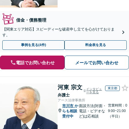
借金・債務整理
【関東エリア対応】スピーディーな破産申し立てを心がけておりま
す。
事例を見る(4件)
料金表を見る
電話でお問い合わせ
メールでお問い合わせ
河東 宗文
東京都
インタビュ
ーを見る
弁護士
アース法律事務所
営業時間：0
市川市
か
面談方法(対面・
らも相談
電話・ビデオな
9:00~21:00
受付中
ど)は応相談
（平日）