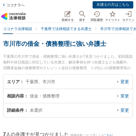
弁護士の方はこちら
ココナラへ
投稿する
探す
閲覧履歴
マイリスト
ログイン
ココナラ法律相談
千葉県で法律相談できる弁護士
市川市で法律相談で
市川市の借金・債務整理に強い弁護士
千葉県の市川市で借金・債務整理に強い弁護士が7名見つかりました。初回面談
無料や休日面談に対応している弁護士、解決事例を持つ弁護士なども掲載中。
消費者金融の債務整理やクレジット会社の債務整理、リボ払いの債務整理等の
細かな分野での絞り込み検索もでき便利です。特に野村法律事務所の野村 和史
弁護士や弁護士法人リーガルプラス 市川法律事務所の三浦 知草弁護士、法律事
エリア
千葉県、市川市
変更
務所羅針盤の本田 真郷弁護士のプロフィール情報や弁護士費用、強みなどが注
目されています。『市川市で土日や夜間に発生した借金・債務整理のトラブル
相談内容
借金・債務整理
変更
を今すぐに弁護士に相談したい』『借金・債務整理のトラブル解決の実績豊富
な近くの弁護士を検索したい』『初回相談無料で借金・債務整理を法律相談で
きる市川市内の弁護士に相談予約したい』などでお困りの相談者さんにおすす
詳細条件
未選択
変更
めです。
7
人の弁護士が見つかりました
(検索結果について詳しくは
こちら
)