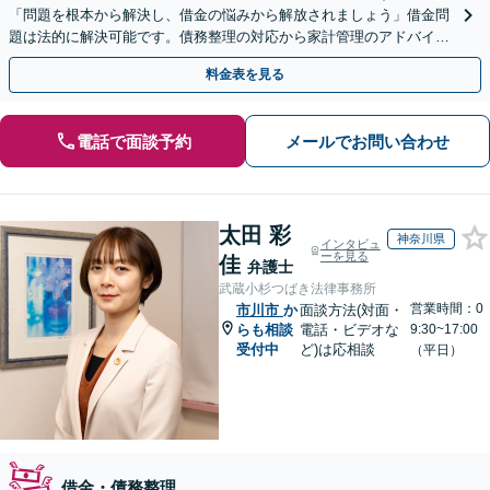
「問題を根本から解決し、借金の悩みから解放されましょう」借金問
題は法的に解決可能です。債務整理の対応から家計管理のアドバイス
まで一貫してサポ―ト【休日・夜間相談可】
料金表を見る
電話で面談予約
メールでお問い合わせ
太田 彩
神奈川県
インタビュ
ーを見る
佳
弁護士
武蔵小杉つばき法律事務所
営業時間：0
市川市
か
面談方法(対面・
らも相談
電話・ビデオな
9:30~17:00
受付中
ど)は応相談
（平日）
借金・債務整理