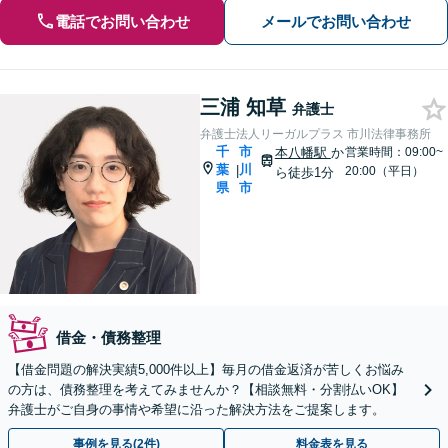
電話でお問い合わせ
メールでお問い合わせ
三浦 知草
弁護士
弁護士法人リーガルプラス 市川法律事務所
千
市
本八幡駅
か
営業時間：09:00~
葉
川
|
20:00（平日）
ら徒歩1分
県
市
借金・債務整理
【借金問題の解決実績5,000件以上】毎月の借金返済が苦しくお悩み
の方は、債務整理を考えてみませんか？【相談無料・分割払いOK】
弁護士がご自身の事情や希望に沿った解決方法をご提案します。
事例を見る(2件)
料金表を見る