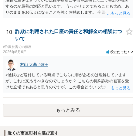
現在依頼をなさっている法律事務所に事情を説明した上で善処を相談
するのが最善の対応と思います。 うっかりミスであることも含め、あ
りのままをお伝えになることを強くお勧めします。 今回のできごとだ
けで辞任に至るか否かは弁護士次第というほかありませんが、説明は
早ければ早いほどいいのは間違いありません。 ご健闘をお祈りいたし
ます。
10
詐欺に利用された口座の責任と和解金の相談につ
いて
#詐欺被害での債務
2026年8月6日
役にたった
2
村山 大基
弁護士
>通帳など送付している時点でこちらに非があるのは理解しています
が、これは支払うべきなのでしょうか？ こちらの特殊詐欺の被害を受
けた立場でもあると思うのですが、この場合どういった対処が必要で
しょうか？ →依頼するかどうかは別にして、弁護士に相談に行った方
がいいとは思います。 そもそも、特殊詐欺関係なく旦那さんの行為
は法に触れる可能性もあります。 ＞100万を支払わず穏便に和解する
もっとみる
ことは可能でしょうか？ →一般的には難しいです。相談者さんも１０
０万円の被害を受けたとして、１円も払わないで和解したいと言われ
たら、 できるだけ重い刑罰を与えて欲しい、と思われるのではない
でしょうか。 ＞弁護士さんに入ってもらうことで支払額が下がること
近くの市区町村を選び直す
はありますか？ そこはあり得ます、ただ、弁護士費用かけるならその