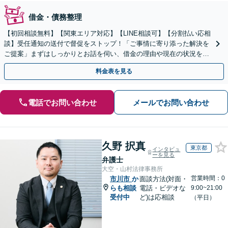
借金・債務整理
【初回相談無料】【関東エリア対応】【LINE相談可】【分割払い応相
談】受任通知の送付で督促をストップ！「ご事情に寄り添った解決を
ご提案」まずはしっかりとお話を伺い、借金の理由や現在の状況を丁
寧にお聞きするので、ぜひお気軽にご相談ください。
料金表を見る
電話でお問い合わせ
メールでお問い合わせ
久野 択真
東京都
インタビュ
ーを見る
弁護士
大空・山村法律事務所
営業時間：0
市川市
か
面談方法(対面・
らも相談
電話・ビデオな
9:00~21:00
受付中
ど)は応相談
（平日）