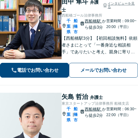
田中 隼斗
弁護
インタビューを見
る
士
西船橋ゴール法律事務所
千
船
西船橋駅
か
営業時間：09:00~
葉
橋
|
20:00（平日）
ら徒歩3分
県
市
【西船橋駅3分】【初回相談無料】依頼
者さまにとって「一番身近な相談相
手」でありたいと考え、親身に寄り添
って対応することを大切にしていま
す。おひとりで悩まず、弁護士にご相
電話でお問い合わせ
メールでお問い合わせ
談ください。前向きな一歩を踏み出せ
るように、全力でサポートします。
矢島 哲治
弁護士
東京スタートアップ法律事務所 船橋支店
千
船
西船橋駅
か
営業時間：06:30~
葉
橋
|
22:00（平日）
ら徒歩2分
県
市