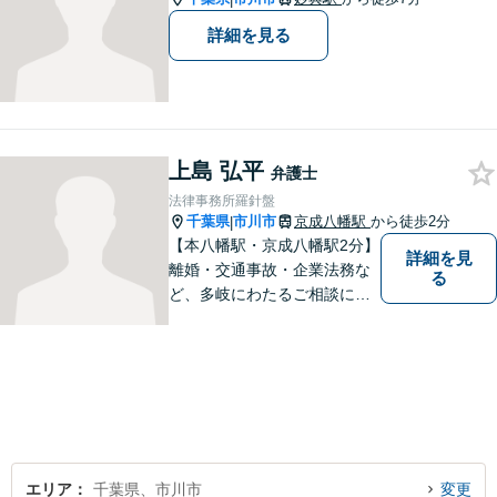
詳細を見る
上島 弘平
弁護士
法律事務所羅針盤
千葉県
市川市
京成八幡駅
から徒歩2分
|
【本八幡駅・京成八幡駅2分】
詳細を見
離婚・交通事故・企業法務な
る
ど、多岐にわたるご相談に対
応しています。お客様の意思
を最大限尊重するため、密な
コミュニケーションを重視
し、納得いただける解決へと
尽力いたします。ぜひお気軽
にご相談ください。【完全個
室対応】
エリア
千葉県、市川市
変更