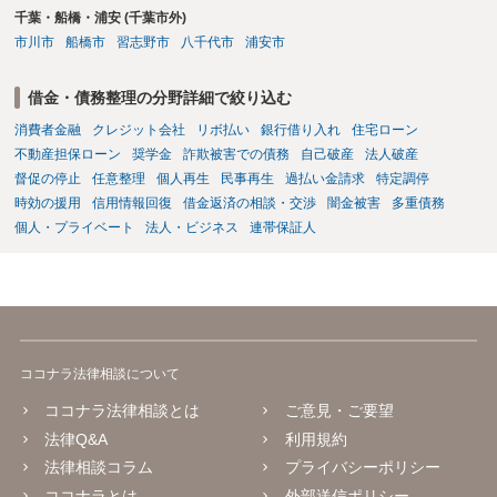
千葉・船橋・浦安 (千葉市外)
分賠償に回すことも考えられるので、 兼ね合いは考えてみましょう。
市川市
船橋市
習志野市
八千代市
浦安市
借金・債務整理の分野詳細で絞り込む
消費者金融
クレジット会社
リボ払い
銀行借り入れ
住宅ローン
不動産担保ローン
奨学金
詐欺被害での債務
自己破産
法人破産
督促の停止
任意整理
個人再生
民事再生
過払い金請求
特定調停
時効の援用
信用情報回復
借金返済の相談・交渉
闇金被害
多重債務
個人・プライベート
法人・ビジネス
連帯保証人
ココナラ法律相談について
ココナラ法律相談とは
ご意見・ご要望
法律Q&A
利用規約
法律相談コラム
プライバシーポリシー
ココナラとは
外部送信ポリシー