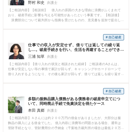
野村 和史
弁護士
【ご相談内容】【相談前】 借入れの原因の大きな理由に浪費がふくまれて
おり、破産手続に影響を与える可能性があったという事案です。 【相談後】
浪費部分について裁判所から指摘を受けたものの、意見書を追加で提出し
たことで（同時廃止手続きで）借金をなくすことができました。 【先生のコ
メント】 そもそも破産手続には、借金をなくさないことを原則とする事情
（「免責不許可事由」といいます）があります。 そして，免責不許可事由
# 自己破産
には浪費が含まれています。 浪費による破産手続においては、「管財人」
仕事での収入が安定せず、借りては返しての繰り返
という裁判所が選任した弁護士により借金をなくすことが相当であるか否か
し…。破産手続きを行い、生活を再建することができ
の調査が行われることになります（管財人が選任されずに進む手続きを「同
た事案
時廃止手続き」といいます。）。 また、借入れの金額が大きい場合（住宅
三浦 知草
弁護士
ローンや保証債務のように使途が明らかな場合を除く）にも、借入れの経緯
【ご相談内容】【借り入れの状況と相談された経緯】 ご相談者のAさんは、
を調査するために管財人が選任されます。 管財人が選任されるということ
仕事が安定しない等の事情で家計が回らず、キャッシングやカードローンで
は、破産を申し立てるための弁護士とは別に、裁判所が調査のために弁護士
借り入れするようになり、その後も家計が回らず、借りては返しを繰り返す
を選任するということです。そのため、弁護士の費用として別途原則２０万
うちに借金が膨らんでいきました。 給料のほとんどを借金の返済にあて、持
円の費用が必要になります（要は，弁護士が二人分必要となると考えていた
っているカードを限度額いっぱいまで使うようになってしまい、それ以上返
だけるとわかりやすいと思います）。 このような場合、申立代理人として
済することが困難であると考え、当事務所にご相談にいらっしゃいました。
の弁護士としては、「浪費」にあたらないことや「調査が不要であること」
# 自己破産
【弁護士の活動内容と活動結果】 弁護士がAさんの借り入れ状況や収支等を
を裁判所に示し、同時廃止とすることで申立人の費用負担を減らしていくこ
多額の服飾品購入債務がある債務者の破産申立てにつ
検討し、借金を返済していくことが困難であると判断、破産手続きのご依頼
とが考えられます。 では、そもそも「浪費」とはどういうことなの
いて、同時廃止手続で免責決定を得たケース
を受けることとなりました。 Aさんに資産がなかったため、弁護士費用は
か・・・？ということが問題になります。毎月の手取り額は人によって違い
月々の分割で積み立てていただき、その間にAさんの財産調査や借入金等の調
本田 真郷
ます。月1万円を除いて生活費にあてる必要がある方と、月１０万円をのぞい
弁護士
査を行い、ご依頼から約4か月後に破産手続きの申し立てをしました。 その
て生活費にあてられる人とでは、同じように毎月２万円返済の借入れをした
【ご相談内容】Ａさんには約２００万円の借金がありましたが、大部分は服
後、破産手続きが終了し、免責許可もなされたことでAさんは無事生活再建す
場合の重みは大きく変わってきます。 つまり、「浪費」といっても、個々
飾品の購入による借金でした。 借入内容に浪費等の問題がある場合、通常は
ることができ、人生の新たなスタートを切ることができました。
人によってどこまでが浪費に該当するかが変わってくるということです。ま
管財手続となり、管財費用分の予納金（千葉地方裁判所の場合は最低２０万
た、現在の収入状況では「浪費」に該当するが、借入れ当時の収入状況では