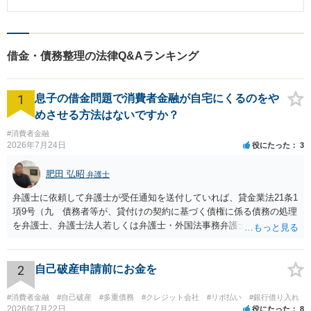
円）を準備する必要がありますが、Ａさんは資力がなく、管財手続の選択が
「浪費」に該当しないという事態が生じるのです。 そのため、借入れ当時
現実的ではありませんでした。 そこで、Ａさんに関しては、破産準備段階で
は返済に支障がなかったものの、何らかの事情で収入が減ってしまい、返済
徹底した調査を行うこととし、毎月の家計表作成、原因の自己分析結果を記
ができなくなってしまったという場合に、その借入れが「浪費」にあたるか
載した反省書の作成、当時患っていた精神障害が購入行為に影響していた旨
どうかが問題になることがあります。 これは、裁判官によるところもある
の医師の診断書取得などの準備を行い、裁判所に対し、同時廃止手続での処
借金・債務整理の法律Q&Aランキング
と思いますが、借入れ当時の収入を示すなどして、借入れの当時には余裕の
理を希望することにしました。 この結果、Ａさんは同時廃止手続によって破
ある返済であったという事情（つまり「浪費」ではないという事情）を伝え
産手続を行うことができ、免責決定も無事取得することができました。
ることで、「浪費」ではない⇒管財人を選任する必要がない⇒管財人の費用
を負担しなくて済む場合があるということになります。 また、借金の金額
1
息子の借金問題で消費者金融が自宅にくるのをや
が大きいとしても、遅延損害金が大半を占めている（厳密にいうと語弊があ
めさせる方法はないですか？
りますが，支払いが遅れて利息が膨らみ続けている状況と考えてくださ
い。）だけであるという場合には、（そもそも時効援用で解決できる可能性
#消費者金融
もありますが）本来の借入金額を示すことで、借金の理由を詳細に調査しな
2026年7月24日
役にたった
3
くて済むということに繋がります。 以上のように、借金が「浪費」であ
る、借金が「多額」である場合であっても、説明が十分であれば、裁判所は
管財人を選任する必要がないと考えてくれることがあります。そうすると、
肥田 弘昭
弁護士
原則２０万円の管財人の費用を負担せずとも、借金をなくすことも可能にな
弁護士に依頼して弁護士が受任通知を送付していれば、貸金業法21条1
るのです。 常に本件のようにうまくいくとは限りませんが、依頼者様の状
況の変遷を十分に確認することで、このように破産手続を進めていくことも
項9号（九 債務者等が、貸付けの契約に基づく債権に係る債務の処理
可能です。もし、本稿を読んで心当たりがあるということであれば、一度相
を弁護士、弁護士法人若しくは弁護士・外国法事務弁護士共同法人若
談に来ていただければと思います。
しくは司法書士若しくは司法書士法人（以下この号において「弁護士
等」という。）に委託し、又はその処理のため必要な裁判所における
民事事件に関する手続をとり、弁護士等又は裁判所から書面によりそ
2
自己破産申請前にお金を
の旨の通知があつた場合において、正当な理由がないのに、債務者等
に対し、電話をかけ、電報を送達し、若しくはファクシミリ装置を用
#消費者金融
#自己破産
#多重債務
#クレジット会社
#リボ払い
#銀行借り入れ
いて送信し、又は訪問する方法により、当該債務を弁済することを要
2026年7月22日
役にたった
8