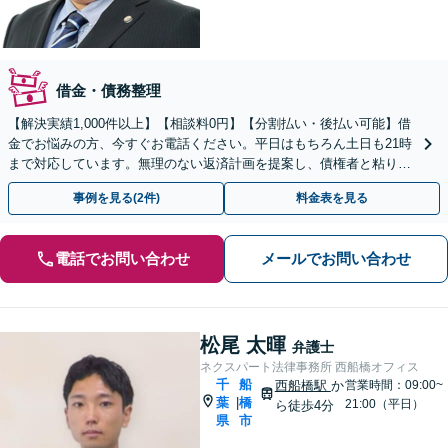
借金・債務整理
【解決実績1,000件以上】【相談料0円】【分割払い・後払い可能】借
金でお悩みの方、今すぐお電話ください。平日はもちろん土日も21時
まで対応しています。無理のない返済計画を提案し、債権者と粘り強
く交渉いたします。
事例を見る(2件)
料金表を見る
電話でお問い合わせ
メールでお問い合わせ
松尾 太暉
弁護士
ネクスパート法律事務所 西船橋オフィス
千
船
西船橋駅
か
営業時間：09:00~
葉
橋
|
21:00（平日）
ら徒歩4分
県
市