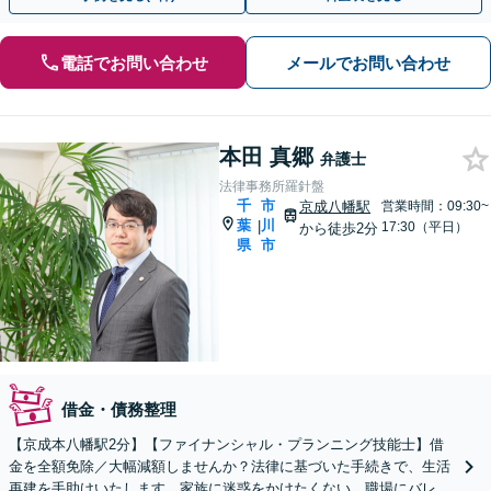
電話でお問い合わせ
メールでお問い合わせ
本田 真郷
弁護士
法律事務所羅針盤
千
市
京成八幡駅
営業時間：09:30~
葉
川
|
17:30（平日）
から徒歩2分
県
市
借金・債務整理
【京成本八幡駅2分】【ファイナンシャル・プランニング技能士】借
金を全額免除／大幅減額しませんか？法律に基づいた手続きで、生活
再建を手助けいたします。家族に迷惑をかけたくない、職場にバレた