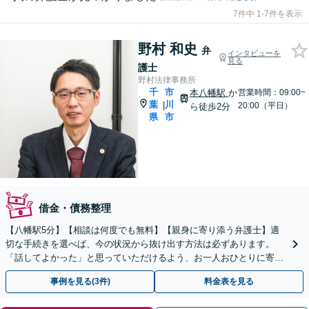
7件中 1-7件を表示
野村 和史
弁
インタビューを
見る
護士
野村法律事務所
千
市
本八幡駅
か
営業時間：09:00~
葉
川
|
20:00（平日）
ら徒歩2分
県
市
借金・債務整理
【八幡駅5分】【相談は何度でも無料】【親身に寄り添う弁護士】適
切な手続きを選べば、今の状況から抜け出す方法は必ずあります。
「話してよかった」と思っていただけるよう、お一人おひとりに寄り
添いながら解決まで伴走いたします。ぜひご相談ください。
事例を見る(3件)
料金表を見る