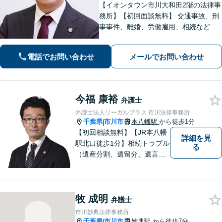
【イオンタウン市川大和田2階の法律事
務所】【初回面談無料】 交通事故、刑
事事件、離婚、労働雇用、相続などの
トラブルはご相談ください。 【弁護士
経験15年以上】依頼者様に寄り添い、
電話でお問い合わせ
メールでお問い合わせ
解決へと導きます【電話相談可】【本
八幡駅9分】
今福 康裕
弁護士
弁護士法人リーガルプラス 市川法律事務所
千葉県
市川市
本八幡駅
から徒歩1分
|
【初回相談無料】【JR本八幡
詳細を見
駅北口徒歩1分】相続トラブル
る
（遺産分割、遺留分、遺言争
い）、交通事故（被害者
側）、未払い残業代請求、労
働災害に特に力を入れていま
牧 成明
す。
弁護士
市川妙典法律事務所
千葉県
市川市
妙典駅
から徒歩7分
|