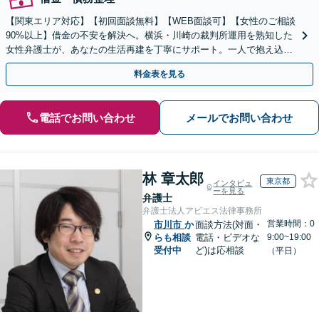
【関東エリア対応】【初回面談無料】【WEB面談可】【女性のご相談
90%以上】借金の不安を解決へ。横浜・川崎の裁判所運用を熟知した
女性弁護士が、あなたの生活再建を丁寧にサポート。一人で抱え込ま
ず、新しい人生への一歩をここから踏み出しませんか。
料金表を見る
電話でお問い合わせ
メールでお問い合わせ
林 章太郎
東京都
インタビュ
ーを見る
弁護士
弁護士法人アビエス法律事務所
営業時間：0
市川市
か
面談方法(対面・
らも相談
電話・ビデオな
9:00~19:00
受付中
ど)は応相談
（平日）