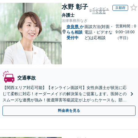
水野 彰子
京都府
インタビュ
ーを見る
弁護士
法律事務所なぎ
営業時間：0
奈良県
か
面談方法(対面・
らも相談
電話・ビデオな
9:00~18:00
受付中
ど)は応相談
（平日）
交通事故
【関西エリア対応可能】【オンライン面談可】女性弁護士が状況に応
じて柔軟に対応！オーダーメイドの解決策をご提案します。医師との
スムーズな連携が強み！後遺障害等級認定が上がったケースも。賠償
金・慰謝料請求／保険会社との交渉など【初回相談無料】
料金表を見る