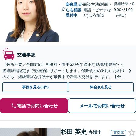
営業時間：0
奈良県
か
面談方法(対面・
らも相談
電話・ビデオな
9:00~21:00
受付中
ど)は応相談
（平日）
交通事故
【来所不要／全国対応】相談料・着手金0円で適正な慰謝料獲得から
後遺障害認定まで徹底的にサポートします。保険会社の対応にお困り
の方も、経験豊富な弁護士が最後まで強気の交渉を行います。【全国
13拠点】お気軽にご相談ください。
事例を見る(5件)
料金表を見る
電話でお問い合わせ
メールでお問い合わせ
杉田 英史
弁護士
東京都