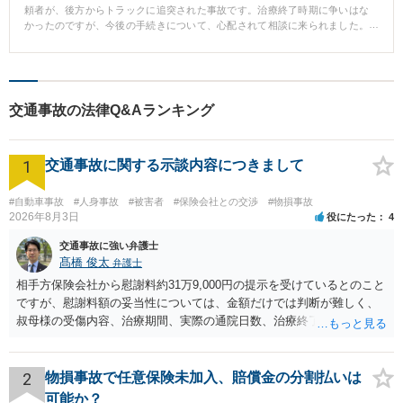
頼者が、後方からトラックに追突された事故です。治療終了時期に争いはな
かったのですが、今後の手続きについて、心配されて相談に来られました。
【結果】 本件では、依頼者にいわゆるむち打ち症が強く残っており、適切に
後遺障害が認定されるようにしなければなりませんでした。 そのため、主治
医の先生に「後遺障害診断書」を作成して頂くのにあたって、各種の神経学
的検査、可動域検査を行ってもらい、また、自覚症状の内容や今後の改善の
見込みに関する意見などを詳細に記載して頂きました。 その結果、後遺障害
交通事故の法律Q&Aランキング
等級１４級の認定がおり、適正な賠償を受けることができました。 【コメン
ト】 後遺障害認定にあたって、主治医の先生に作成して頂く、「後遺障害診
断書」の記載内容は非常に重要です。 当事務所では、多くの事案から、「後
1
遺障害診断書」に記載して頂く検査などについて分析を行い、適正な後遺障
交通事故に関する示談内容につきまして
害認定がなされるように努めています。
#自動車事故
#人身事故
#被害者
#保険会社との交渉
#物損事故
2026年8月3日
役にたった
4
交通事故に強い弁護士
髙橋 俊太
弁護士
相手方保険会社から慰謝料約31万9,000円の提示を受けているとのこと
ですが、慰謝料額の妥当性については、金額だけでは判断が難しく、
叔母様の受傷内容、治療期間、実際の通院日数、治療終了の経緯、後
遺症の有無、相手方保険会社から提示されている示談内容の内訳等を
確認する必要があります。保険会社から提示される慰謝料額について
は、弁護士が介入することにより増額を検討できる場合がありますの
2
物損事故で任意保険未加入、賠償金の分割払いは
で、以下の資料・情報を準備した上で、弁護士に個別に相談すること
可能か？