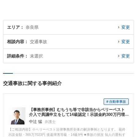
エリア
奈良県
変更
相談内容
交通事故
変更
詳細条件
未選択
変更
交通事故に関する事例紹介
# 自動車事故
【事務所事例】むちうち等で非該当からベリーベスト
介入で異議申立をして14級認定！示談金約300万円増
額！
中辻 猛
弁護士
【ご相談内容】※ベリーベスト法律事務所全体の解決事例となります。 最終
示談金額・365万7023円 後遺障害等級・14級9号 ■事故の状況 知人の運転す