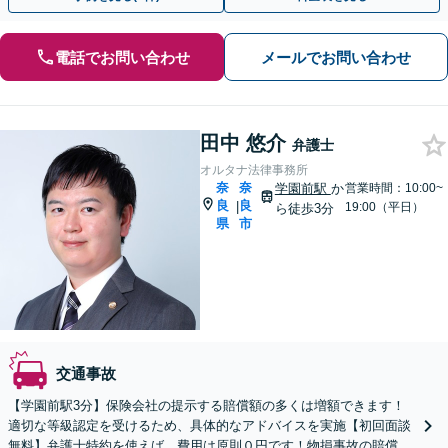
電話でお問い合わせ
メールでお問い合わせ
田中 悠介
弁護士
オルタナ法律事務所
奈
奈
学園前駅
か
営業時間：10:00~
良
良
|
19:00（平日）
ら徒歩3分
県
市
交通事故
【学園前駅3分】保険会社の提示する賠償額の多くは増額できます！
適切な等級認定を受けるため、具体的なアドバイスを実施【初回面談
無料】弁護士特約を使えば、費用は原則０円です！物損事故の賠償金