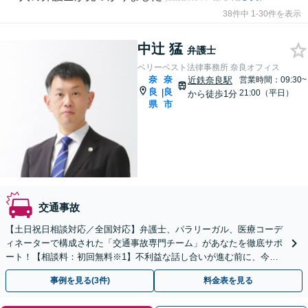
38件中 1-30件を表示
中辻 猛
弁護士
ベリーベスト法律事務所 奈良オフィス
奈
奈
近鉄奈良駅
営業時間：09:30~
良
良
|
21:00（平日）
から徒歩1分
県
市
交通事故
【土日祝日相談対応／全国対応】弁護士、パラリーガル、医療コーデ
ィネーターで構成された「交通事故専門チーム」があなたを徹底サポ
ート！【相談料：初回無料※1】不利益な話し合いが進む前に、今す
ぐ相談！
事例を見る(3件)
料金表を見る