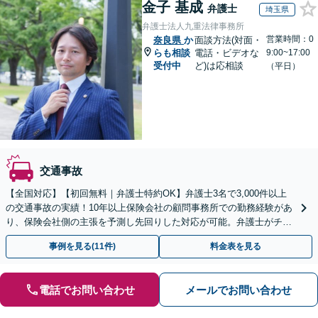
金子 基成
弁護士
埼玉県
弁護士法人九重法律事務所
営業時間：0
奈良県
か
面談方法(対面・
らも相談
電話・ビデオな
9:00~17:00
受付中
ど)は応相談
（平日）
交通事故
【全国対応】【初回無料｜弁護士特約OK】弁護士3名で3,000件以上
の交通事故の実績！10年以上保険会社の顧問事務所での勤務経験があ
り、保険会社側の主張を予測し先回りした対応が可能。弁護士がチー
ムとなり示談交渉、休業損害、後遺障害等に対応。
事例を見る(11件)
料金表を見る
電話でお問い合わせ
メールでお問い合わせ