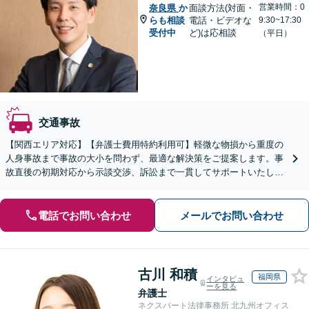
営業時間：0
奈良県
か
面談方法(対面・
らも相談
電話・ビデオな
9:30~17:30
受付中
ど)は応相談
（平日）
交通事故
【関西エリア対応】【弁護士費用特約利用可】軽微な物損から重度の
人身事故まで事故の大小を問わず、最適な解決策をご提案します。事
故直後の初期対応から示談交渉、訴訟まで一貫してサポートいたしま
すので、ぜひご相談ください。【休日・夜間相談可】
電話でお問い合わせ
メールでお問い合わせ
古川 和積
福岡県
インタビュ
ーを見る
弁護士
ネクスパート法律事務所 北九州オフィス