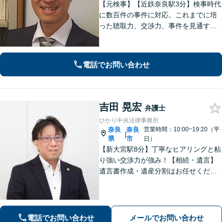
【元検事】【近鉄奈良駅3分】検事時代
に数百件の事件に対応。これまでに培
った聴取力、交渉力、事件を見通す分
析力で、依頼者の方が最善の選択をす
る手助けをいたします。経験の全てを
注ぎ、地元奈良のために尽くします。
電話でお問い合わせ
【法テラス利用可】
吉田 晃宏
弁護士
ひかり中央法律事務所
奈良
奈良
営業時間：10:00~19:20（平
|
県
市
日）
【新大宮駅8分】丁寧なヒアリングと粘
り強い交渉力が強み！【相続・遺言】
遺言書作成・遺産分割はお任せくださ
い【交通事故】賠償金の増額実績多
数、後遺障害の等級認定に定評あり
【借金問題】管財事件を同時廃止事件
に持ち込んだ事例あり【初回面談無
電話でお問い合わせ
メールでお問い合わせ