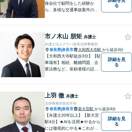
詳細を見
保会社で顧問をした経験か
る
ら、多様な交通事故案件の対
処が可能です。また、現場で
働く弁護士として、現場目線
からの交渉を得意としていま
市ノ木山 朋矩
す。
弁護士
弁護士法人ナラハ奈良法律事務所
奈良県
奈良市
大和西大寺駅
から徒歩3分
|
【大和西大寺駅徒歩3分】【駐
詳細を見
車場有】相続、離婚問題、企
る
業法務など。依頼者様の話を
親身になって聞き、最善の方
向性を示す弁護士でありたい
と思っています。「こんなこ
上羽 徹
と聞いても良いのかな」など
弁護士
と思わず、ぜひ一度ご相談く
法律事務所奈良中央
ださい。【お子様連れ相談
奈良県
奈良市
新大宮駅
から徒歩4分
|
可】
【弁護士20年以上】【新大宮
詳細を見
駅4分】★AIを活用★やるから
る
には徹底的にやる★これが私