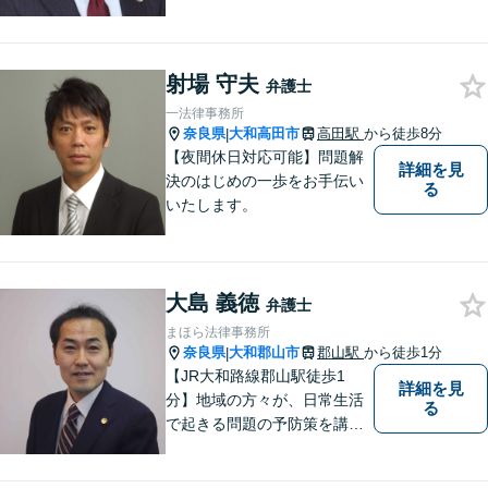
のスタイルです。ご相談者に
とって少しでもプラスになる
のであれば、どのような努力
射場 守夫
も惜しみません！「不安を安
弁護士
心に」丁寧にサポートしま
一法律事務所
す。お気軽にご相談ください
奈良県
大和高田市
高田駅
から徒歩8分
|
【夜間休日対応可能】問題解
詳細を見
決のはじめの一歩をお手伝い
る
いたします。
大島 義徳
弁護士
まほら法律事務所
奈良県
大和郡山市
郡山駅
から徒歩1分
|
【JR大和路線郡山駅徒歩1
詳細を見
分】地域の方々が、日常生活
る
で起きる問題の予防策を講じ
たい時や、既に問題を抱えて
何から手を付けてよいか分か