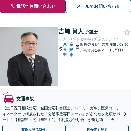
電話でお問い合わせ
メールでお問い合わせ
吉﨑 眞人
弁護士
ベリーベスト法律事務所 奈良オフィス
奈
奈
近鉄奈良駅
営業時間：09:30~
良
良
|
21:00（平日）
から徒歩1分
県
市
交通事故
【土日祝日相談対応／全国対応】弁護士、パラリーガル、医療コーデ
ィネーターで構成された「交通事故専門チーム」があなたを徹底サポ
ート！【相談料：初回無料※1】不利益な話し合いが進む前に、今す
ぐ相談！
事例を見る(3件)
料金表を見る