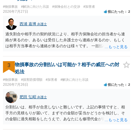
をお勧めいたします。 ・相手方保険会社から届いている示談金額の提
#物損事故
#解決に向けた示談
#保険会社との交渉
#加害者
示書類 ・叔母様の診断名、けがの内容 ・治療開始日及び治療終了日
2026年7月27日
役にたった
2
・入院の有無、通院回数 ・現在も症状が残っているか ・叔母様ご本人
やご家族等が加入している保険に、今回の事故で利用できる弁護士費
西浦 嘉博
弁護士
用特約が付帯しているか なお、被害者は叔母様ご本人となりますの
で、弁護士が受任する場合には、叔母様ご本人の依頼意思等を確認す
過失割合や相手方の契約状況により、相手方保険会社の担当者から連
る必要があります。日本語での十分な意思疎通が難しいとのことです
絡が来るのか、あるいは受任した弁護士から連絡が来るのか、もしく
ので、そのあたりのご事情も踏まえて、依頼意思の確認方法等を検討
は相手方当事者から連絡が来るのかは様々です。 一括払いや分割払い
する必要があると思われます。
は、和解交渉の際の条件となります。 相手方が相談者さんの損害賠償
金の支払いにつき、分割払いに合意すれば、和解は可能です。 他方で
合意しなければ和解できないことになります。 今後の見通しを知る為
3
物損事故の分割払いは可能か？相手の威圧への対
に、交渉の方向性につき、最寄りの法律事務所で相談だけでもされる
処法
ことも検討ください。
#物損事故
#損害賠償増額
#加害者
#解決に向けた示談
2026年7月26日
役にたった
2
肥田 弘昭
弁護士
分割払いは、相手が合意しないと難しいです。上記の事情ですと、相
手方の見積もりが届いて、まずその金額が妥当かどうかを検討し、そ
の金額に過失相殺をしたうえで、あなたにも修理代金が発生している
のであれば、過失相殺後の相互の金額について相殺して、その残額を
分割払いにしたいとの示談案を提案するのが良いかと思います。威圧