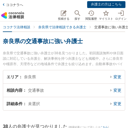
弁護士の方はこちら
ココナラへ
投稿する
探す
閲覧履歴
マイリスト
ログイン
ココナラ法律相談
奈良県で法律相談できる弁護士
交通事故に強い弁護
奈良県の交通事故に強い弁護士
奈良県で交通事故に強い弁護士が38名見つかりました。初回面談無料や休日面
談に対応している弁護士、解決事例を持つ弁護士なども掲載中。さらに奈良市
や橿原市、天理市などの地域条件で弁護士を絞り込めます。自動車事故やバイ
ク事故、自転車事故等の細かな分野での絞り込み検索もでき便利です。特にベ
リーベスト法律事務所 奈良オフィスの中辻 猛弁護士やベリーベスト法律事務所
エリア
奈良県
変更
奈良オフィスの吉﨑 眞人弁護士、オルタナ法律事務所の田中 悠介弁護士のプロ
フィール情報や弁護士費用、強みなどが注目されています。『奈良県で土日や
相談内容
交通事故
変更
夜間に発生した交通事故のトラブルを今すぐに弁護士に相談したい』『交通事
故のトラブル解決の実績豊富な近くの弁護士を検索したい』『初回相談無料で
交通事故を法律相談できる奈良県内の弁護士に相談予約したい』などでお困り
詳細条件
未選択
変更
の相談者さんにおすすめです。
38
人の弁護士が見つかりました
(検索結果について詳しくは
こちら
)