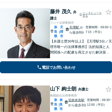
藤井 茂久
弁
インタビューを
見る
護士
フジイ法律事務所
奈
天
天理駅
か
営業時間：09:00~1
良
理
|
7:15（平日）
ら徒歩8分
県
市
【弁護士歴30年以上】【天理駅3分／天
理市唯一の法律事務所】法的知識と人
間関係への配慮を両立させた解決策を
ご提案いたします。「士業との連携で
トータルサポートを実現／税理士・司
電話でお問い合わせ
法書士・不動産鑑定士など」相続に関
わる問題を総合的に解決へ導きます
山下 絢士朗
弁護士
南都総合法律事務所
奈
奈
近鉄奈良駅
営業時間：09:30~
良
良
|
12:00（平日）
から徒歩3分
県
市