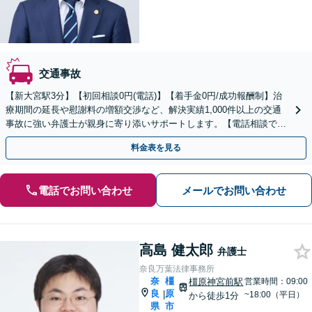
交通事故
【新大宮駅3分】【初回相談0円(電話)】【着手金0円/成功報酬制】治
療期間の延長や慰謝料の増額交渉など、解決実績1,000件以上の交通
事故に強い弁護士が親身に寄り添いサポートします。【電話相談でご
契約まで対応可/来所不要】
料金表を見る
電話でお問い合わせ
メールでお問い合わせ
高島 健太郎
弁護士
奈良万葉法律事務所
奈
橿
橿原神宮前駅
営業時間：09:00
良
原
|
~18:00（平日）
から徒歩1分
県
市