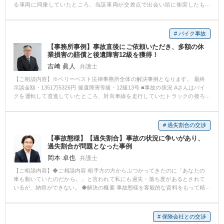
る車両に同乗していたところ、当該車両が交差点で出会い頭に衝突したも
の。 傷病名：頚椎捻挫、胸椎捻挫、腰椎挫傷 ■ご依頼内容 Hさんは、事故か
ら5カ月間通院したところで相手方保険会社からの治療費の支払いを打ち切ら
れ、約60万円の示談金の提示を受けたところで、相談に来られました。 ■ベ
# バイク事故
リーベスト法律事務所の対応とその結果 Hさんは、治療費の打ち切り後も通
【事務所事例】事故直後にご依頼いただき、多額の休
院を続けており、症状が残存していたことから、後遺障害の申請をしました
業損害の賠償と後遺障害12級を獲得！
が自賠責保険からは非該当の認定を受けました。 その後、非該当であること
を前提に、示談交渉を行いましたが、相手方保険会社は、Hさんの納得のいく
吉﨑 眞人
弁護士
金額を提示することはなく、交渉は合意に至りませんでした。 ベリーベスト
【ご相談内容】※ベリーベスト法律事務所全体の解決事例となります。 最終
法律事務所では、示談金額を上げるためには、非該当とされた後遺障害の認
示談金額・1351万5326円 後遺障害等級・12級13号 ■事故の状況 Aさんはバイ
定に対して異議申立をするしかないと判断し、異議申立をすることになりま
クを運転して直進していたところ、対向車線を走行していたトラックの後ろ
した。その際、医師に対しては、診断書に通院状況についての追記を依頼
に隠れていたバイクが右折してきたため、Aさんの運転するバイクに衝突し、
し、また、カルテを取り付けるなどしてHさんの治療状況、症状経過の立証活
Aさんのバイクは転倒しました。 その結果、Aさんは右ひじ骨折の傷害を負い
動を行いました。その結果、異議申立が認められ、頚部痛について14級9号の
ました。 傷病名：右肘頭骨折、右肘部管症候群 ■ご依頼内容 Aさんは、事故
認定を受けることができました。 14級9号の認定を受けることができたた
# 過失割合の交渉
直後から数日間入院し、退院してから1週間程度で当事務所にご相談いただき
め、賠償額は大幅に上昇し、約365万円で示談が成立する結果となりました。
【事故態様】【過失割合】事故の状況に争いがあり、
ました。 ご相談時点で、相手方保険会社からはAさんにも過失があると主張
過失割合が問題となった事例
され、治療費の立替えを求められたり、休業損害もすぐに支払ってもらえる
かわからないという状況で、Aさんは痛みと不安を抱えた状態でした。 そこ
岡本 卓也
弁護士
で、弁護士に依頼をした場合にどういった対応をしてもらえるのかお問い合
【ご相談内容】◆ご相談内容 相手方の方からぶつかってきたのに「あなたの
わせいただきました。 ■ベリーベスト法律事務所の対応とその結果 Aさんから
車も動いていたのだから。」と言われて私にも過失・落ち度があるとされて
相談を受けた弁護士は、①過失割合の交渉、物損額の交渉、治療費や休業損
いるが、納得ができない。 ◆解決の概要 事故態様を客観的な資料をもって精
害の支払いに関する交渉、後遺障害申立て、最終的な賠償額の交渉をすべて
査すると、到底回避することができない方向から衝突されていたことが判明
弁護士が代理して行うことができること、②事故直後から弁護士に依頼する
しました。 最終的に保険会社とは過失ゼロでの示談をすることができまし
ことで医師の指示のもと適切な治療を受けることができ、症状固定をした後
た。
に後遺障害等級が認定されやすくなること、③弁護士に依頼することで慰謝
# 保険会社との交渉
料等の賠償額が大幅に増加する可能性が高いこと、④Aさんは弁護士費用特約