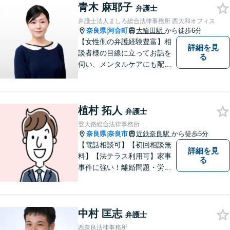
青木 麻耶子
ています。法律トラブルでお
弁護士
悩みごとがありましたら、お
弁護士法人ましろ総合法律事務所 西大和オフィス
気軽にご相談ください。
奈良県
河合町
大輪田駅
から徒歩6分
|
【女性側の弁護経験豊富】相
詳細を見
談者様の目線に立ってお話を
る
伺い、メンタルケアにも配慮
しながら、懇切丁寧に対応し
ます。【離婚/債務整理】あら
ゆる法的手段を駆使した解決
植村 拓人
策をご提案【LINE利用可】
弁護士
【平日夜間、土日祝日、応相
登大路総合法律事務所
談】
奈良県
奈良市
近鉄奈良駅
から徒歩5分
|
【電話相談可】【初回相談無
詳細を見
料】【法テラス利用可】家事
る
事件に強い！離婚問題・労働
問題・借金トラブルなど幅広
く解決。丁寧なサポート＆親
身な姿勢を心がけて対応！相
中村 匡志
談しやすい弁護士を目指す
弁護士
【夜間・休日面談可】【完全
西奈良法律事務所