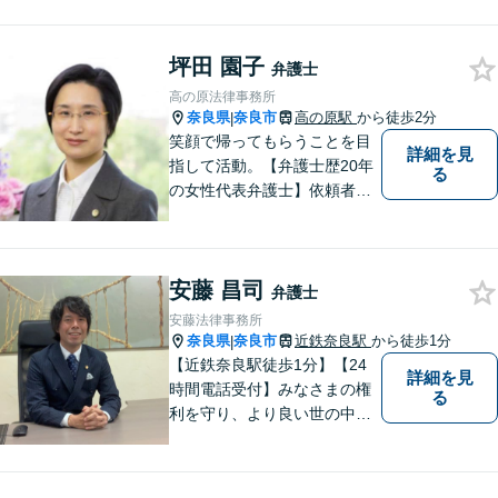
坪田 園子
弁護士
高の原法律事務所
奈良県
奈良市
高の原駅
から徒歩2分
|
笑顔で帰ってもらうことを目
詳細を見
指して活動。【弁護士歴20年
る
の女性代表弁護士】依頼者の
納得のできる結果に向けて最
善を尽くします。【元非常勤
調停官の経験】交渉ごとなら
安藤 昌司
お任せください！あなたのお
弁護士
悩み、とことんお聞きしま
安藤法律事務所
す。
奈良県
奈良市
近鉄奈良駅
から徒歩1分
|
【近鉄奈良駅徒歩1分】【24
詳細を見
時間電話受付】みなさまの権
る
利を守り、より良い世の中に
していくことに全力を尽くし
ます。金銭問題／男女問題／
交通事故／刑事事件に注力し