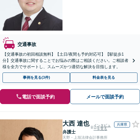
交通事故
【交通事故の初回相談無料】【土日/夜間も予約対応可】【駅徒歩1
分】交通事故に関することでお悩みの際はご相談ください。ご相談者
様を全力でサポートし、スムーズかつ適切な解決を目指します。
事例を見る(3件)
料金表を見る
電話で面談予約
メールで面談予約
大西 達也
兵庫県
インタビュ
ーを見る
弁護士
天野・上垣法律会計事務所