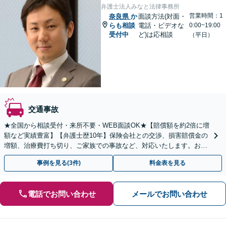
弁護士法人みなと法律事務所
営業時間：1
奈良県
か
面談方法(対面・
らも相談
電話・ビデオな
0:00~19:00
受付中
ど)は応相談
（平日）
交通事故
★全国から相談受付・来所不要・WEB面談OK★【賠償額を約2倍に増
額など実績豊富】【弁護士歴10年】保険会社との交渉、損害賠償金の
増額、治療費打ち切り、ご家族での事故など、対応いたします。お早
めにご相談ください【初回相談・着手金無料】
事例を見る(3件)
料金表を見る
電話でお問い合わせ
メールでお問い合わせ