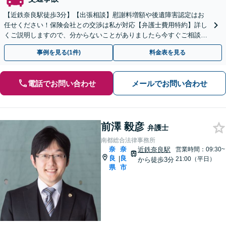
【近鉄奈良駅徒歩3分】【出張相談】慰謝料増額や後遺障害認定はお
任せください！保険会社との交渉は私が対応【弁護士費用特約】詳し
くご説明しますので、分からないことがありましたら今すぐご相談く
ださい。
事例を見る(1件)
料金表を見る
電話でお問い合わせ
メールでお問い合わせ
前澤 毅彦
弁護士
南都総合法律事務所
奈
奈
近鉄奈良駅
営業時間：09:30~
良
良
|
21:00（平日）
から徒歩3分
県
市