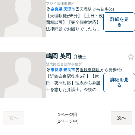
しくお願いします。
フジイ法律事務所
奈良県
天理市
天理駅
から徒歩8分
|
【天理駅徒歩5分】【土日・夜
詳細を見
間相談可】【完全個室対応】
る
法律問題でお困りでしたらお
早めにご相談ください。依頼
者様の抱えていらっしゃる不
安や、ご希望を丁寧にお伺い
嶋岡 英司
いたします。お早めのご相談
弁護士
が納得のいく解決への第一歩
登大路総合法律事務所
です。
奈良県
奈良市
近鉄奈良駅
から徒歩5分
|
【近鉄奈良駅徒歩5分】【休
詳細を見
日・夜間対応】理系から弁護
る
士を志した弁護士。今後の生
活や人間関係など、広い視野
を持って弁護いたします。お
困りごとがあれば、お気軽に
1ページ目
無料相談をご利用ください。
前へ
次へ
(2ページ中)
【Zoom相談可】