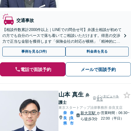
交通事故
【相談件数累計2000件以上｜LINEでの問合せ可】弁護士相談が初めて
の方でも自分のペースで落ち着いてご相談いただけます。得意の交渉
力で正当な金額を獲得します「保険会社の対応が横柄」「精神的に辛
い」等疑問を感じたらご相談を【近鉄奈良駅５分】
事例を見る(3件)
料金表を見る
電話で面談予約
メールで面談予約
山本 真生
弁
インタビューを
見る
護士
東京スタートアップ法律事務所 奈良支店
奈
奈
新大宮駅
か
営業時間：06:30~
良
良
|
22:00（平日）
ら徒歩3分
県
市