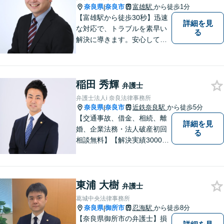
個室】【近鉄奈良駅5分】
奈良県
奈良市
富雄駅
から徒歩1分
|
【富雄駅から徒歩30秒】迅速
詳細を見
な対応で、トラブルを素早い
る
解決に導きます。安心して話
せる雰囲気ですので、まずは
お気軽にご相談ください。刑
事事件・離婚/男女問題・相
稲田 秀輝
続・遺言・交通事故・借金・
弁護士
債務整理などはお任せくださ
弁護士法人i 奈良法律事務所
い。
奈良県
奈良市
近鉄奈良駅
から徒歩5分
|
【交通事故、借金、相続、離
詳細を見
婚、企業法務・法人破産初回
る
相談無料】【解決実績3000件
超】 交通事故・借金（債務整
理）・離婚・相続・労働問
題・不動産トラブル・企業法
東浦 大樹
務のお悩みは【弁護士法人ｉ
弁護士
（アイ）奈良法律事務所】に
葛城中央法律事務所
おまかせください！
奈良県
御所市
忍海駅
から徒歩8分
|
【奈良県御所市の弁護士】損