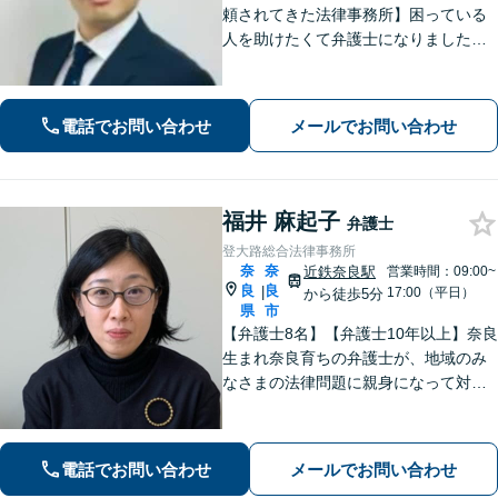
頼されてきた法律事務所】困っている
人を助けたくて弁護士になりました。
依頼者のためにベストを尽くし、最後
まで走り抜けます。労働問題、相続、
借金でお困りの方はぜひ一度ご相談く
電話でお問い合わせ
メールでお問い合わせ
ださい。
福井 麻起子
弁護士
登大路総合法律事務所
奈
奈
近鉄奈良駅
営業時間：09:00~
良
良
|
17:00（平日）
から徒歩5分
県
市
【弁護士8名】【弁護士10年以上】奈良
生まれ奈良育ちの弁護士が、地域のみ
なさまの法律問題に親身になって対応
します【離婚問題】家族・子どもの問
題に強みあり【相続遺言】丁寧にお話
を伺うことを大切にしています【近鉄
電話でお問い合わせ
メールでお問い合わせ
奈良駅5分】【オンライン相談可】