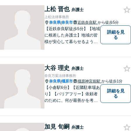
らない時に、まず相談できる
上松 晋也
身近な弁護士を目指していま
弁護士
す。
上松法律事務所
奈良県
奈良市
近鉄奈良駅
から徒歩5分
|
【近鉄奈良駅徒歩5分】【地域
詳細を見
に根差した弁護士】地域の皆
る
様が安心して暮らせるように
力を尽くします。離婚問題／
相続問題／労働問題／不動産
問題／刑事事件など、幅広く
大谷 理史
対応します。【夜間／休日対
弁護士
応可】法律トラブルでお悩み
奈良万葉法律事務所
の方は、お気軽にご相談くだ
奈良県
橿原市
橿原神宮前駅
から徒歩1分
|
さい。
【小倉駅6分】【近隣駐車場あ
詳細を見
り】【バリアフリー】依頼者
る
のために、何が最善かを考
え、依頼者に寄り添える弁護
士でありたいと思っていま
す。依頼者の皆様に最善の解
加見 旬嗣
決策を提案し続けます。 よろ
弁護士