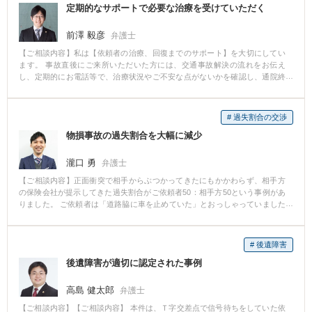
定期的なサポートで必要な治療を受けていただく
に加入していたため、原則弁護士費用の自己負担がないことを説明しまし
た。 その後、Aさんからご依頼をいただき、早速相手方保険会社に交渉を開
前澤 毅彦
始しました。 その結果、すぐに保険会社は治療費を病院に直接支払う旨約束
弁護士
し、休業損害も毎月支払うと約束してもらいました。 その後、Aさんは病院
【ご相談内容】私は【依頼者の治療、回復までのサポート】を大切にしてい
での治療を継続していましたが、肘の痛みはなかなか治まらず、ドライバー
ます。 事故直後にご来所いただいた方には、交通事故解決の流れをお伝え
の仕事に復職することができないでいました。 事故から半年ほど経過した
し、定期的にお電話等で、治療状況やご不安な点がないかを確認し、通院終
頃、相手方保険会社は休業損害の支払いをストップするという交渉をしてき
了までアドバイスをいたします。 お身体の状態を治療経過とともにお伺いし
ました。 そこで弁護士は、Aさんの主治医から休業が必要である旨の診断書
ているため、医師の判断等を踏まえた交渉が可能です。 実際に、保険会社か
を取得するようにAさんにアドバイスをし、職場からも出勤停止を指示する書
ら治療の打切りを打診された際も、治療の必要性を訴える等交渉し、安心し
# 過失割合の交渉
面を発行してもらいました。 その結果、保険会社は休業損害の支払いを継続
て治療を続けていただいております。
するよう方針を変更し、最終的には1年間以上も休業損害の支払いを受けるこ
物損事故の過失割合を大幅に減少
とができました。 Aさんは懸命に治療を続けましたが、1年を経過しても痛み
が治まることはなかったため、医師から症状固定の診断を受け、後遺障害の
瀧口 勇
弁護士
申立てをすることとなりました。 後遺障害の申立てにあたっては、事前に弁
護士が医師宛の書面を作成し、必要な検査を実施していただくよう依頼をし
【ご相談内容】正面衝突で相手からぶつかってきたにもかかわらず、相手方
ていましたので、医師が神経伝導速度検査を実施し、他覚的所見がある旨を
の保険会社が提示してきた過失割合がご依頼者50：相手方50という事例があ
後遺障害診断書に記載していただきました。 その結果、無事に12級13号が認
りました。 ご依頼者は「道路脇に車を止めていた」とおっしゃっていました
定され、高額賠償につなげることができました。 弁護士に依頼していなけれ
が、その証言を確認できる証拠がありませんでした。 そのため坂道や車幅な
ば、14級9号の認定に留まった可能性も十分にありましたので、Aさんに喜ん
どの道路状況から車両がとのように動くのか訴えて、最終的にご依頼者25：
でいただけて弁護士としても非常に嬉しい気持ちになりました。
相手方75の過失割合で和解しました。 このような証拠がない中でも、ご依頼
# 後遺障害
者をお助けするために「何か主張できることはないか」一生懸命に考えて、
後遺障害が適切に認定された事例
最善を尽くせるよう努めています。
高島 健太郎
弁護士
【ご相談内容】【ご相談内容】 本件は、Ｔ字交差点で信号待ちをしていた依