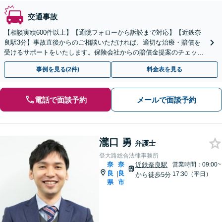
交通事故
【相談実績600件以上】【通院フォローから訴訟まで対応】【近鉄奈
良駅3分】事故直後からのご相談いただければ、適切な治療・賠償を
受けるサポートをいたします。保険会社からの賠償金提案のチェック
もいたします。いつでもご相談ください。
事例を見る(2件)
料金表を見る
電話で面談予約
メールで面談予約
瀧口 勇
弁護士
登大路総合法律事務所
奈
奈
近鉄奈良駅
営業時間：09:00~
良
良
|
17:30（平日）
から徒歩5分
県
市