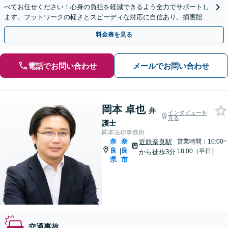
べてお任せください！心身の負担を軽減できるよう全力でサポートし
ます。フットワークの軽さとスピーディな対応に自信あり。損害賠償
請求／示談交渉【休日・夜間対応可】【大和西大寺駅1分】
料金表を見る
電話でお問い合わせ
メールでお問い合わせ
岡本 卓也
弁
インタビューを
見る
護士
岡本法律事務所
奈
奈
近鉄奈良駅
営業時間：10:00~
良
良
|
18:00（平日）
から徒歩3分
県
市
交通事故