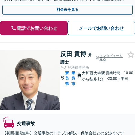
は中古車価格まで増額交渉できます【夜間面談可】
料金表を見る
電話でお問い合わせ
メールでお問い合わせ
反田 貴博
弁
インタビューを
見る
護士
たんだ法律事務所
奈
奈
大和西大寺駅
営業時間：10:00
良
良
|
~23:00（平日）
から徒歩1分
県
市
交通事故
【初回相談無料】交通事故のトラブル解決・保険会社との交渉まです