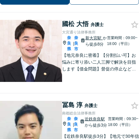
料】
國松 大悟
弁護士
大宮通り法律事務所
奈
奈
新大宮駅
か
営業時間：09:00~
良
良
|
18:00（平日）
ら徒歩8分
県
市
【地元奈良に密着】【分割払い可】お
悩みに寄り添い二人三脚で解決を目指
します【借金問題】督促の停止など迅
速対応！自己破産ほか実績多数【完全
個室】
冨島 淳
弁護士
南都総合法律事務所
奈
奈
近鉄奈良駅
営業時間：09:30~
良
良
|
18:00（平日）
から徒歩3分
県
市
【近鉄奈良駅徒歩3分】【地元で30年信