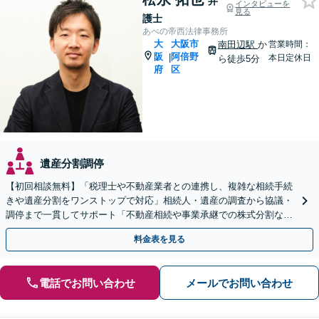
弁
インタビューを
見る
護士
あべの帝西法律事務所
大
大阪市
南田辺駅
か
営業時間：
阪
阿倍野
|
本日定休日
ら徒歩5分
府
区
遺産分割調停
【初回相談無料】「税理士や不動産業者との連携し、複雑な相続手続
きや遺産分割をワンストップで対応」相続人・遺産の調査から協議・
調停まで一貫してサポート「不動産相続や事業承継での株式分割など
豊富な経験」【完全個室対応】【休日・夜間相談可】
料金表を見る
電話でお問い合わせ
メールでお問い合わせ