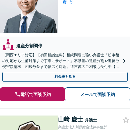
府
市
遺産分割調停
【関西エリア対応】【初回相談無料】相続問題に強い弁護士「紛争後
の対応から生前対策まで丁寧にサポート」不動産の遺産分割や遺留分
侵害額請求、相続放棄まで幅広く対応。遺言書のご相談も受付中【夜
間・休日面談可】【WEB面談】【完全個室】
料金表を見る
電話で面談予約
メールで面談予約
山﨑 慶士
弁護士
弁護士法人川原総合法律事務所