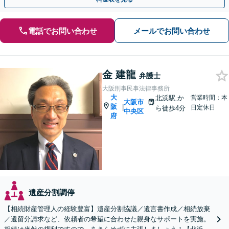
電話でお問い合わせ
メールでお問い合わせ
金 建龍
弁護士
大阪刑事民事法律事務所
大
北浜駅
か
営業時間：本
大阪市
阪
|
日定休日
ら徒歩4分
中央区
府
遺産分割調停
【相続財産管理人の経験豊富】遺産分割協議／遺言書作成／相続放棄
／遺留分請求など、依頼者の希望に合わせた親身なサポートを実施。