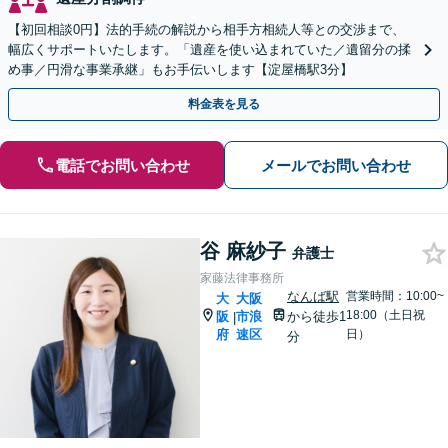
【初回相談0円】法的手続の解説から相手方相続人等との交渉まで、
幅広くサポートいたします。「遺産を使い込まれていた／遺留分の揉
め事／円滑な事業承継」もお手伝いします【淀屋橋駅3分】
料金表を見る
電話でお問い合わせ
メールでお問い合わせ
谷 麻紗子
弁護士
家藤法律事務所
なんば駅
営業時間：10:00~
大
大阪
18:00（土日祝
阪
市浪
から徒歩1
|
府
速区
日）
分