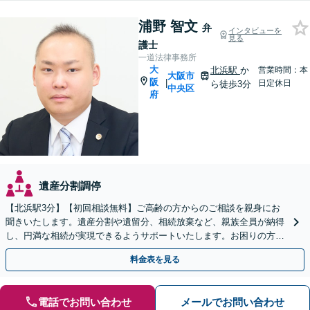
浦野 智文
弁
インタビューを
見る
護士
一道法律事務所
大
北浜駅
か
営業時間：本
大阪市
阪
|
日定休日
ら徒歩3分
中央区
府
遺産分割調停
【北浜駅3分】【初回相談無料】ご高齢の方からのご相談を親身にお
聞きいたします。遺産分割や遺留分、相続放棄など、親族全員が納得
し、円満な相続が実現できるようサポートいたします。お困りの方は
【メール】にてお問い合わせください。【ビデオ相談可】
料金表を見る
電話でお問い合わせ
メールでお問い合わせ