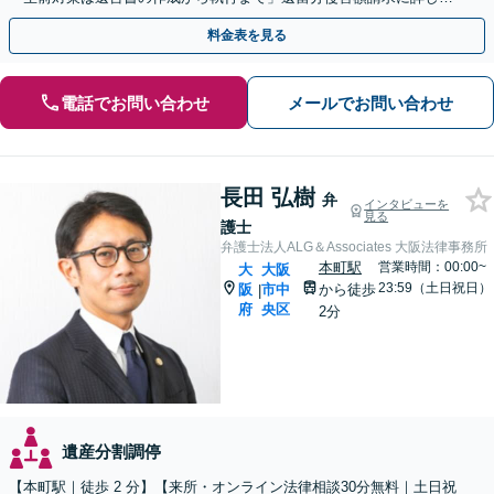
【夜間・休日面談】【電話相談】【淀屋橋駅・北浜駅5分】
料金表を見る
電話でお問い合わせ
メールでお問い合わせ
長田 弘樹
弁
インタビューを
見る
護士
弁護士法人ALG＆Associates 大阪法律事務所
本町駅
営業時間：00:00~
大
大阪
23:59（土日祝日）
阪
市中
から徒歩
|
府
央区
2分
遺産分割調停
【本町駅｜徒歩 2 分】【来所・オンライン法律相談30分無料｜土日祝