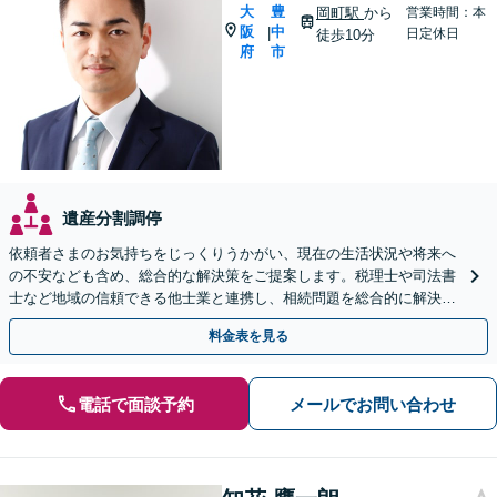
大
豊
岡町駅
から
営業時間：本
阪
中
|
日定休日
徒歩10分
府
市
遺産分割調停
依頼者さまのお気持ちをじっくりうかがい、現在の生活状況や将来へ
の不安なども含め、総合的な解決策をご提案します。税理士や司法書
士など地域の信頼できる他士業と連携し、相続問題を総合的に解決
「後見人にお悩みの方もお気軽にご相談を」
料金表を見る
電話で面談予約
メールでお問い合わせ