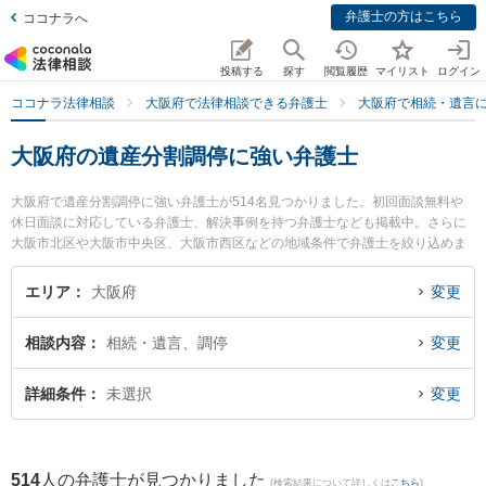
弁護士の方はこちら
ココナラへ
投稿する
探す
閲覧履歴
マイリスト
ログイン
ココナラ法律相談
大阪府で法律相談できる弁護士
大阪府で相続・遺言
大阪府の遺産分割調停に強い弁護士
大阪府で遺産分割調停に強い弁護士が514名見つかりました。初回面談無料や
休日面談に対応している弁護士、解決事例を持つ弁護士なども掲載中。さらに
大阪市北区や大阪市中央区、大阪市西区などの地域条件で弁護士を絞り込めま
す。相続・遺言に関係する家族間の相続トラブルや認知症の相続、遺産分割等
の細かな分野での絞り込み検索もでき便利です。特に中島耕平法律事務所の中
エリア
大阪府
変更
島 耕平弁護士や橋本亮法律事務所の橋本 亮弁護士、冬夏法律事務所の大崎 幸
宏弁護士のプロフィール情報や弁護士費用、強みなどが注目されています。
相談内容
相続・遺言、調停
変更
『大阪府で土日や夜間に発生した遺産分割調停のトラブルを今すぐに弁護士に
相談したい』『遺産分割調停のトラブル解決の実績豊富な近くの弁護士を検索
したい』『初回相談無料で遺産分割調停を法律相談できる大阪府内の弁護士に
詳細条件
未選択
変更
相談予約したい』などでお困りの相談者さんにおすすめです。
514
人の弁護士が見つかりました
(検索結果について詳しくは
こちら
)