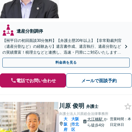
遺産分割調停
【🆓平日の初回面談30分無料】【弁護士歴20年以上】【非常勤裁判官
（遺産分割など）の経験あり】遺言書作成、遺言執行、遺産分割など
の実績豊富！税理士などと連携し、迅速・円滑にご対応いたします
【女性弁護士と共同受任可】【御堂筋線淀屋橋駅7分】
料金表を見る
電話でお問い合わせ
メールで面談予約
川原 俊明
弁護士
弁護士法人川原総合法律事務所
大
大阪
大江橋駅
か
営業時間：本
阪
市北
|
日定休日
ら徒歩4分
府
区