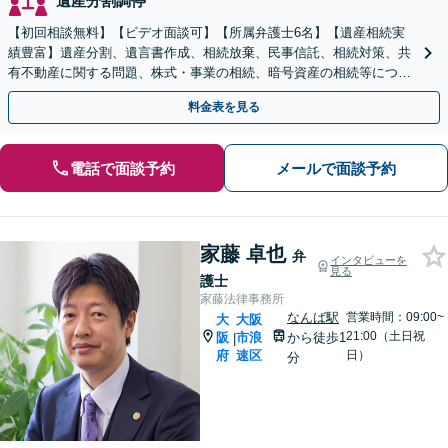
遺産分割調停
【初回相談無料】【ビデオ面談可】【所属弁護士6名】【遺産相続実
績豊富】遺産分割、遺言書作成、相続放棄、民事信託、相続対策、共
有不動産に関する問題、株式・事業の相続、暗号資産の相続等につき
豊富な対応実績。【バリアフリー】【完全個室】
料金表を見る
電話で面談予約
メールで面談予約
家藤 卓也
弁
インタビューを
見る
護士
家藤法律事務所
なんば駅
営業時間：09:00~
大
大阪
21:00（土日祝
阪
市浪
から徒歩1
|
府
速区
日）
分