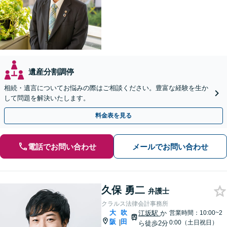
遺産分割調停
相続・遺言についてお悩みの際はご相談ください。豊富な経験を生か
して問題を解決いたします。
料金表を見る
電話でお問い合わせ
メールでお問い合わせ
久保 勇二
弁護士
クラルス法律会計事務所
大
吹
江坂駅
か
営業時間：10:00~2
阪
田
|
0:00（土日祝日）
ら徒歩2分