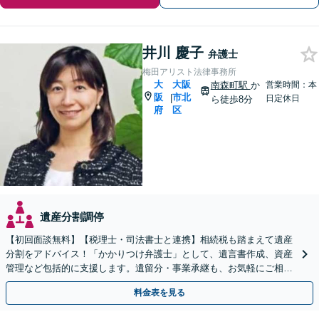
井川 慶子
弁護士
梅田アリスト法律事務所
大
大阪
南森町駅
か
営業時間：本
阪
市北
|
日定休日
ら徒歩8分
府
区
遺産分割調停
【初回面談無料】【税理士・司法書士と連携】相続税も踏まえて遺産
分割をアドバイス！「かかりつけ弁護士」として、遺言書作成、資産
管理など包括的に支援します。遺留分・事業承継も、お気軽にご相談
ください【夜間面談可】【ビデオ面談可】【東梅田駅8分】
料金表を見る