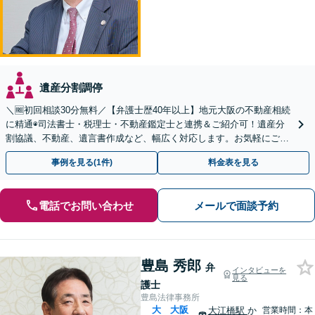
遺産分割調停
＼🆓初回相談30分無料／【弁護士歴40年以上】地元大阪の不動産相続
に精通◉司法書士・税理士・不動産鑑定士と連携＆ご紹介可！遺産分
割協議、不動産、遺言書作成など、幅広く対応します。お気軽にご相
談ください【南森町駅6分】
事例を見る(1件)
料金表を見る
電話でお問い合わせ
メールで面談予約
豊島 秀郎
弁
インタビューを
見る
護士
豊島法律事務所
大
大阪
大江橋駅
か
営業時間：本