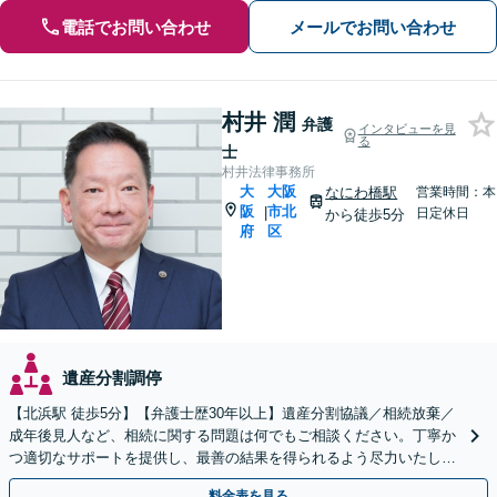
電話でお問い合わせ
メールでお問い合わせ
村井 潤
弁護
インタビューを見
る
士
村井法律事務所
大
大阪
なにわ橋駅
営業時間：本
阪
市北
|
日定休日
から徒歩5分
府
区
遺産分割調停
【北浜駅 徒歩5分】【弁護士歴30年以上】遺産分割協議／相続放棄／
成年後見人など、相続に関する問題は何でもご相談ください。丁寧か
つ適切なサポートを提供し、最善の結果を得られるよう尽力いたしま
す。【休日・夜間面談可】【Web面談可】
料金表を見る