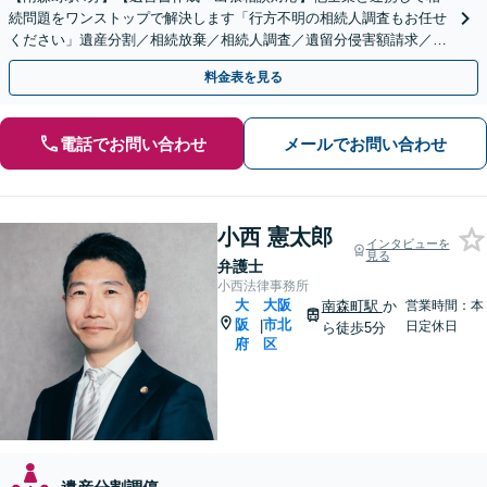
続問題をワンストップで解決します「行方不明の相続人調査もお任せ
ください」遺産分割／相続放棄／相続人調査／遺留分侵害額請求／登
記など【休日・夜間面談可】【分割払い対応】
料金表を見る
電話でお問い合わせ
メールでお問い合わせ
小西 憲太郎
インタビューを
見る
弁護士
小西法律事務所
大
大阪
南森町駅
か
営業時間：本
阪
市北
|
日定休日
ら徒歩5分
府
区