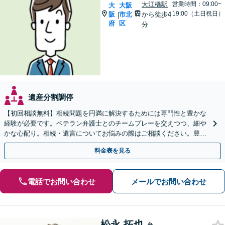
大江橋駅
営業時間：09:00~
大
大阪
19:00（土日祝日）
阪
市北
から徒歩4
|
府
区
分
遺産分割調停
【初回相談無料】相続問題を円満に解決するためには専門性と豊かな
経験が必要です。ベテラン弁護士とのチームプレーを交えつつ、細や
かな心配り。相続・遺言についてお悩みの際はご相談ください。豊富
な経験を生かして問題を解決いたします。
料金表を見る
電話でお問い合わせ
メールでお問い合わせ
松永 拓也