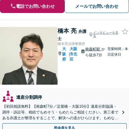
電話でお問い合わせ
メールでお問い合わせ
橋本 亮
弁護
インタビューを見
る
士
橋本亮法律事務所
大
大阪
南森町駅
か
営業時間：本
阪
市北
|
日定休日
ら徒歩7分
府
区
遺産分割調停
【初回相談無料】【南森町7分／淀屋橋・大阪10分】遺産分割協議・
調停・訴訟等、相続でもめそう・もめたらご相談ください。第三者で
ある弁護士が整理をすることで、解決への道がひらけます。もめない
ための遺言書作成、事業承継、家族信託もお手伝いします
料金表を見る