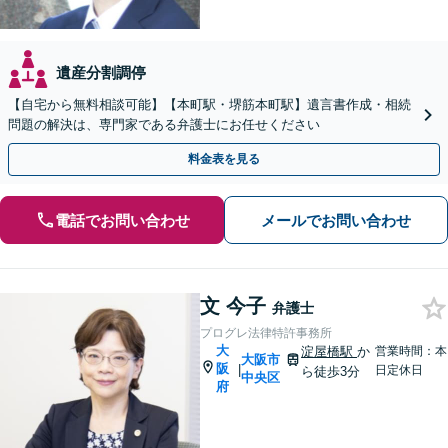
遺産分割調停
【自宅から無料相談可能】【本町駅・堺筋本町駅】遺言書作成・相続
問題の解決は、専門家である弁護士にお任せください
料金表を見る
電話でお問い合わせ
メールでお問い合わせ
文 今子
弁護士
プログレ法律特許事務所
大
淀屋橋駅
か
営業時間：本
大阪市
阪
|
日定休日
ら徒歩3分
中央区
府