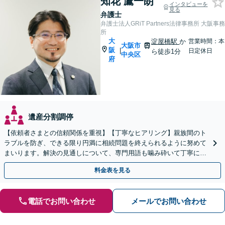
知花 鷹一朗
インタビューを
見る
弁護士
弁護士法人GRiT Partners法律事務所 大阪事務
所
大
淀屋橋駅
か
営業時間：本
大阪市
阪
|
日定休日
ら徒歩1分
中央区
府
遺産分割調停
【依頼者さまとの信頼関係を重視】【丁寧なヒアリング】親族間のト
ラブルを防ぎ、できる限り円満に相続問題を終えられるように努めて
まいります。解決の見通しについて、専門用語も噛み砕いて丁寧にご
説明しますので、お困りの際は一度ご相談ください。
料金表を見る
電話でお問い合わせ
メールでお問い合わせ