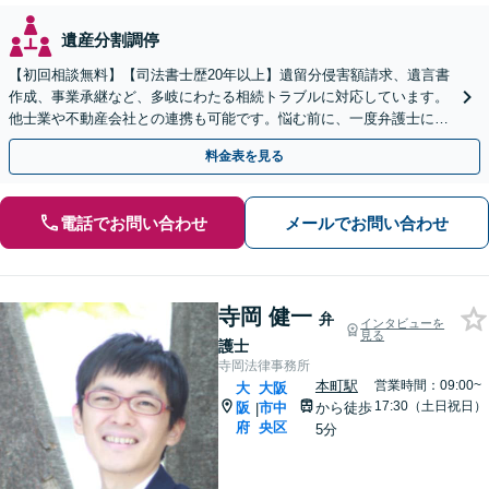
遺産分割調停
【初回相談無料】【司法書士歴20年以上】遺留分侵害額請求、遺言書
作成、事業承継など、多岐にわたる相続トラブルに対応しています。
他士業や不動産会社との連携も可能です。悩む前に、一度弁護士にご
相談ください。【電話相談可】【夜間・休日対応】
料金表を見る
電話でお問い合わせ
メールでお問い合わせ
寺岡 健一
弁
インタビューを
見る
護士
寺岡法律事務所
本町駅
営業時間：09:00~
大
大阪
17:30（土日祝日）
阪
市中
から徒歩
|
府
央区
5分