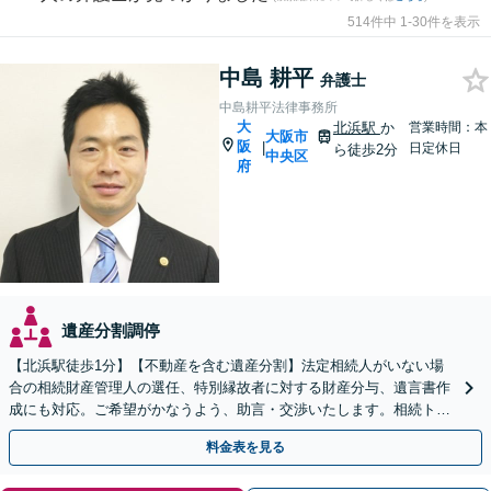
514件中 1-30件を表示
中島 耕平
弁護士
中島耕平法律事務所
大
北浜駅
か
営業時間：本
大阪市
阪
|
日定休日
ら徒歩2分
中央区
府
遺産分割調停
【北浜駅徒歩1分】【不動産を含む遺産分割】法定相続人がいない場
合の相続財産管理人の選任、特別縁故者に対する財産分与、遺言書作
成にも対応。ご希望がかなうよう、助言・交渉いたします。相続トラ
ブルはお任せください！【税理士と連携】【秘密厳守】
料金表を見る