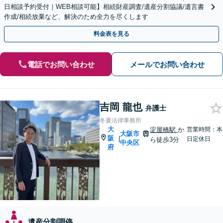
日相談予約受付｜WEB相談可能】相続財産調査/遺産分割協議/遺言書
作成/相続放棄など、解決のため全力を尽くします
料金表を見る
電話でお問い合わせ
メールでお問い合わせ
吉岡 龍也
弁護士
冬夏法律事務所
大
淀屋橋駅
か
営業時間：本
大阪市
阪
|
日定休日
ら徒歩3分
中央区
府
遺産分割調停