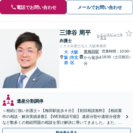
電話でお問い合わせ
メールでお問い合わせ
三津谷 周平
インタビューを
見る
弁護士
ミカタ弁護士法人 大阪事務所
東梅田駅
営業時間：10:00~
大
大阪
18:00（土日祝日）
阪
市北
から徒歩4
|
府
区
分
遺産分割調停
＜相続に強い弁護士＞【梅田駅徒歩６分】【初回相談無料】【相続案
件の相談・解決実績多数】【WEB面談可能】 遺産分割や遺留分侵害
など数多くの相続問題の相談を受け解決に導いてきました。また、過
去に１００件超の遺言作成のお手伝いをしました。
料金表を見る