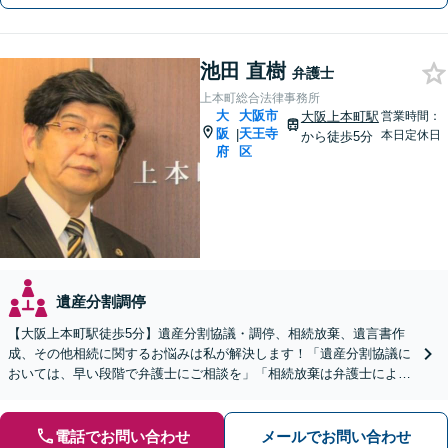
池田 直樹
弁護士
上本町総合法律事務所
大
大阪市
大阪上本町駅
営業時間：
阪
天王寺
|
本日定休日
から徒歩5分
府
区
遺産分割調停
【大阪上本町駅徒歩5分】遺産分割協議・調停、相続放棄、遺言書作
成、その他相続に関するお悩みは私が解決します！「遺産分割協議に
おいては、早い段階で弁護士にご相談を」「相続放棄は弁護士による
確実な手続きをとりましょう」【夜間土日対応可】
電話でお問い合わせ
メールでお問い合わせ