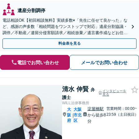
遺産分割調停
電話相談OK【初回相談無料】実績多数◉「先生に任せて良かった」な
ど、感謝の声多数「相続問題をワンストップで対応」遺産分割協議・
調停／不動産／遺留分侵害額請求／相続放棄／遺言書作成などお任
せ。司法書士・不動産業者などと連携可【休日・夜間対応】
料金表を見る
電話でお問い合わせ
メールでお問い合わせ
清水 伸賢
弁
インタビューを
見る
護士
WILL法律事務所
淀屋橋駅
営業時間：00:00~
大
大阪
23:59（土日祝日）
阪
市北
から徒歩8
|
府
区
分