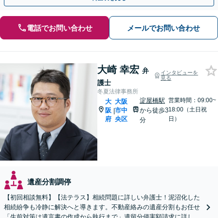
電話でお問い合わせ
メールでお問い合わせ
大崎 幸宏
弁
インタビューを
見る
護士
冬夏法律事務所
淀屋橋駅
営業時間：09:00~
大
大阪
18:00（土日祝
阪
市中
から徒歩3
|
府
央区
日）
分
遺産分割調停
【初回相談無料】【法テラス】相続問題に詳しい弁護士！泥沼化した
相続紛争も冷静に解決へと導きます。不動産絡みの遺産分割もお任せ
「生前対策は遺言書の作成から執行まで」遺留分侵害額請求に詳しい