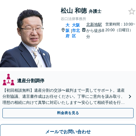
松山 和徳
弁護士
谷口法律事務所
北新地駅
営業時間：10:00~
大
大阪
20:00（日曜日）
阪
市北
から徒歩8
|
府
区
分
遺産分割調停
【初回相談無料】遺産分割の交渉〜裁判まで一貫してサポート。遺産
分割協議、遺言書作成はお任せください。丁寧にご意向を汲み取り、
理想の相続に向けて真摯に対応いたします〜安心して相続手続を行い
ましょう〜【北新地駅1分】
料金表を見る
メールでお問い合わせ