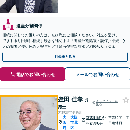
遺産分割調停
相続に関してお困りの方は、ぜひ私にご相談ください。対立を避け、
できる限り円満に相続手続きを進めます「遺産分割協議・調停／相続
人の調査／使い込み／寄与分／遺留分侵害額請求／相続放棄（借金の
相続）／遺言書作成【休日・夜間相談可】
料金表を見る
電話でお問い合わせ
メールでお問い合わせ
釜田 佳孝
弁
インタビューを
見る
護士
大和法律事務所
大
大阪
南森町駅
か
営業時間：本
阪
市北
|
日定休日
ら徒歩6分
府
区