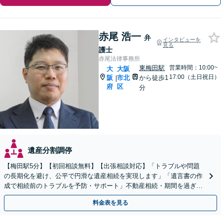
赤尾 浩一
弁
インタビューを
見る
護士
赤尾法律事務所
東梅田駅
営業時間：10:00~
大
大阪
17:00（土日祝日）
阪
市北
から徒歩1
|
府
区
分
遺産分割調停
【梅田駅5分】【初回相談無料】【出張相談対応】「トラブルや問題
の長期化を避け、公平で円滑な遺産相続を実現します」「遺言書の作
成で相続前のトラブルを予防・サポート」不動産相続・期間を過ぎた
後の相続放棄もぜひご相談ください【休日・夜間相談可】
料金表を見る