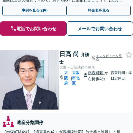
相続は当然の権利ですので、あきらめずに主張しましょう！【北浜駅
徒歩3分】【初回相談無料】
事例を見る(2件)
料金表を見る
電話でお問い合わせ
メールでお問い合わせ
日髙 尚
弁護
インタビューを見
る
士
大園・日髙法律事務所
大
大阪
南森町駅
か
営業時間：本
阪
市北
|
日定休日
ら徒歩4分
府
区
遺産分割調停
【南森町駅4分】【遺言書作成・出張相談対応】他士業と連携して相