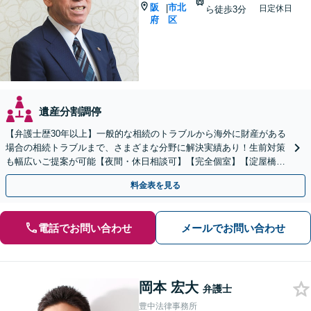
阪
市北
|
日定休日
ら徒歩3分
府
区
遺産分割調停
【弁護士歴30年以上】一般的な相続のトラブルから海外に財産がある
場合の相続トラブルまで、さまざまな分野に解決実績あり！生前対策
も幅広いご提案が可能【夜間・休日相談可】【完全個室】【淀屋橋駅
6分】
料金表を見る
電話でお問い合わせ
メールでお問い合わせ
岡本 宏大
弁護士
豊中法律事務所