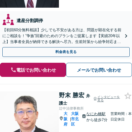
遺産分割調停
【初回60分無料相談】少しでも不安がある方は、問題が顕在化する前
にご相談を！”争族”回避のためのプランをご提案します【実績20年以
上】当事者全員が納得できる解決へ尽力。生前対策から紛争対応まで
トータルサポート【休日・夜間対応】【完全個室】
料金表を見る
電話でお問い合わせ
メールでお問い合わせ
野末 勝宏
弁
インタビューを
見る
護士
辻中法律事務所
大
大阪
なにわ橋駅
営業時間：本
阪
市北
|
日定休日
から徒歩7分
府
区