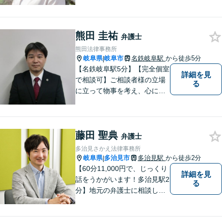
北口より徒歩11分】専用駐車
場も完備。多治見市・土岐
市・瑞浪市・恵那市・中津川
熊田 圭祐
市など東濃地方を中心エリア
弁護士
として活動している法律事務
熊田法律事務所
所です。
岐阜県
岐阜市
名鉄岐阜駅
から徒歩5分
|
【名鉄岐阜駅5分】【完全個室
詳細を見
で相談可】ご相談者様の立場
る
に立って物事を考え、心に寄
り添って解決に導くことを大
切にしています。法律問題は
お早めの相談が納得のいく解
藤田 聖典
決への第一歩です。小さな問
弁護士
題から大きな問題まで、お気
多治見さかえ法律事務所
軽にご相談ください。
岐阜県
多治見市
多治見駅
から徒歩2分
|
【60分11,000円で、じっくり
詳細を見
話をうかがいます！多治見駅2
る
分】地元の弁護士に相談した
い方、離婚・男女問題・交際
トラブル・相続といった個人