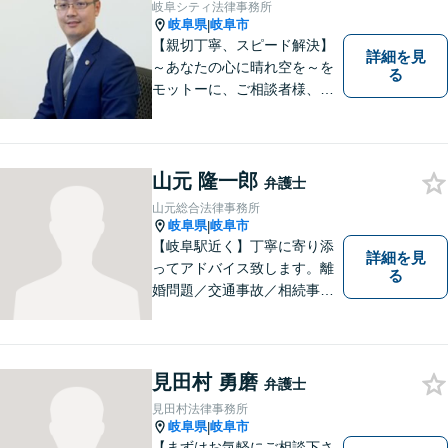
岐阜シティ法律事務所
岐阜県
岐阜市
|
【親切丁寧、スピード解決】
詳細を見
～あなたの心に晴れ空を～を
る
モットーに、ご相談者様、依
頼者様の良きリーガルパート
ナーになれるよう責任を持っ
てサポートさせて頂きます。
お気軽にご相談下さい。
山元 隆一郎
弁護士
山元総合法律事務所
岐阜県
岐阜市
|
【岐阜駅近く】丁寧に寄り添
詳細を見
ってアドバイス致します。離
る
婚問題／交通事故／相続事件
／労働問題／借金問題など、
幅広く対応可能。【地域に根
ざした弁護士】難解な事件に
対応するため、必要な場合に
見田村 勇磨
弁護士
は他事務所の弁護士と連携し
見田村法律事務所
ます。ご相談下さい。
岐阜県
岐阜市
|
【まずはお気軽にご相談下さ