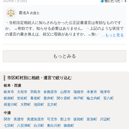
2026年7月18日
役にたった
3
匿名A
弁護士
・当初法定相続人に知らされなかった公正証書遺言は有効なものです
か。 →有効です。知らせる必要はありません。 ・上記のような状況で
の遺言の書き換えは、叔父に瑕疵がありますか。→無いです。 ・分割
する場合の比率は、現状で、客観的に見てどの程度が妥当と考えられ
ますか。 →本人が自由に決められますので、どこが妥当とは言えない
です。客観的な基準もありません。 ・できれば穏やかに、分割を拒否
もっとみる
することはできますか。 →分割を拒否するということは、遺産はいら
ないということでしょうか。遺言で、受取を指定されててもいらない
と拒否することはできます。理由を説明する必要はありません。
市区町村別に相続・遺言で絞り込む
岐阜・西濃
岐阜市
大垣市
羽島市
各務原市
山県市
瑞穂市
本巣市
海津市
岐南町
笠松町
養老町
垂井町
関ケ原町
神戸町
輪之内町
安八町
揖斐川町
大野町
池田町
北方町
中濃
関市
美濃市
美濃加茂市
可児市
郡上市
坂祝町
富加町
川辺町
七宗町
八百津町
白川町
東白川村
御嵩町