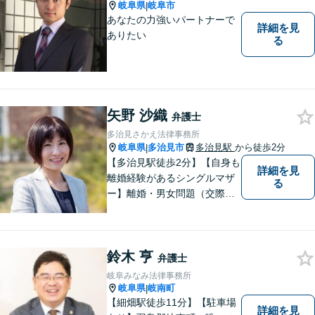
岐阜県
岐阜市
|
あなたの力強いパートナーで
詳細を見
ありたい
る
矢野 沙織
弁護士
多治見さかえ法律事務所
岐阜県
多治見市
多治見駅
から徒歩2分
|
【多治見駅徒歩2分】【自身も
詳細を見
離婚経験があるシングルマザ
る
ー】離婚・男女問題（交際ト
ラブル）はお任せください。
自身の経験をもとに、離婚後
の生活まで見据えた解決策を
鈴木 亨
ご提案いたします。【夫婦カ
弁護士
ウンセラーの資格あり】
岐阜みなみ法律事務所
岐阜県
岐南町
|
【細畑駅徒歩11分】【駐車場
詳細を見