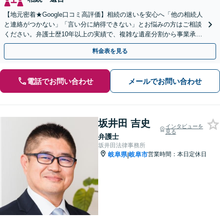
【地元密着★Google口コミ高評価】相続の迷いを安心へ「他の相続人
と連絡がつかない」「言い分に納得できない」とお悩みの方はご相談
ください。弁護士歴10年以上の実績で、複雑な遺産分割から事業承継
まで幅広く対応【休日・夜間相談可｜駐車場あり】
料金表を見る
電話でお問い合わせ
メールでお問い合わせ
坂井田 吉史
インタビューを
見る
弁護士
坂井田法律事務所
岐阜県
岐阜市
営業時間：本日定休日
|