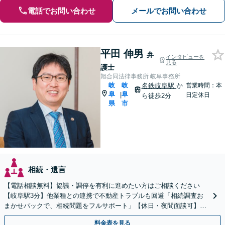
電話でお問い合わせ
メールでお問い合わせ
平田 伸男
弁
インタビューを
見る
護士
旭合同法律事務所 岐阜事務所
岐
岐
名鉄岐阜駅
か
営業時間：本
阜
阜
|
日定休日
ら徒歩2分
県
市
相続・遺言
【電話相談無料】協議・調停を有利に進めたい方はご相談ください
【岐阜駅3分】他業種との連携で不動産トラブルも回避「相続調査お
まかせパックで、相続問題をフルサポート」【休日・夜間面談可】
【電話相談・ビデオ面談あり】【完全個室対応】
料金表を見る