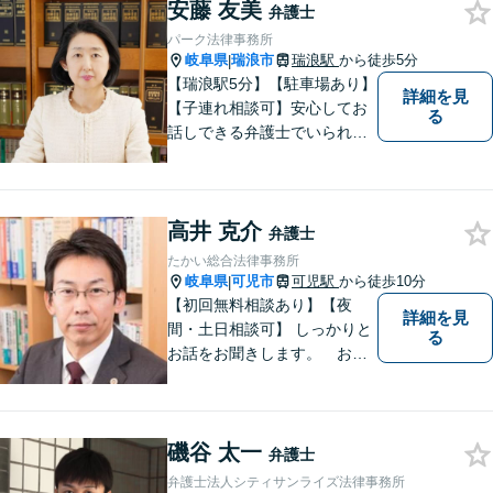
一緒に見つけていきます。
安藤 友美
弁護士
【丁寧なヒアリング】【地域
パーク法律事務所
密着型の法律事務所】
岐阜県
瑞浪市
瑞浪駅
から徒歩5分
|
【瑞浪駅5分】【駐車場あり】
詳細を見
【子連れ相談可】安心してお
る
話しできる弁護士でいられる
ように、依頼者の方のお話を
しっかり伺い分かりやすく親
身にサポートさせていただき
高井 克介
ます。より良い解決ができる
弁護士
ようサポートしたいと考えて
たかい総合法律事務所
おります。
岐阜県
可児市
可児駅
から徒歩10分
|
【初回無料相談あり】【夜
詳細を見
間・土日相談可】 しっかりと
る
お話をお聞きします。 お気
軽にお立ち寄り下さい。
磯谷 太一
弁護士
弁護士法人シティサンライズ法律事務所