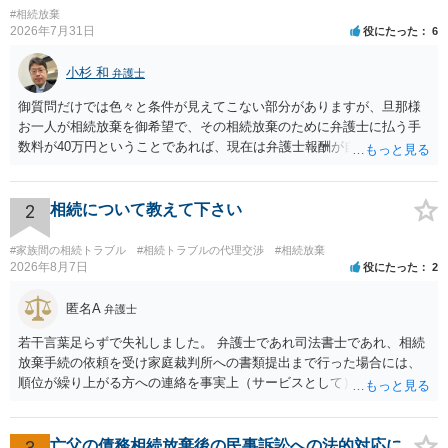
#相続放棄
2026年7月31日
役にたった
6
小杉 和
弁護士
御質問だけでは色々と条件が見えてこない部分がありますが、旦那様
お一人が相続放棄を御希望で、その相続放棄のために弁護士に払う手
数料が40万円ということであれば、現在は弁護士報酬が自由化されて
いるとはいえ、相当高額という印象です。私のところではその4分の1
です。 ただ、弁護士に払う手数料とは別に戸籍の用意に一定の実費が
かかることになりますので、その費用も支払うべきものとして頭に置
2
相続について教えて下さい
いておいてください。 話を元に戻して、弁護士に対する手数料です
が、旦那様の収入や財産にもよりますが、法テラスに御連絡なさって
#家族間の相続トラブル
#相続トラブルの代理交渉
#相続放棄
弁護士との相談を予約して受任してもらうのが一番安上がりでしょ
2026年8月7日
役にたった
2
う。数万円でやってくれるはずです。 ただ、法テラスは予約が取りづ
らい（希望者が多く予約できてもしばらく先になる）ようですので、
匿名A
弁護士
比較的短い熟慮期間のことを考えると、来週早々すぐにでも御連絡す
若干言葉足らずで失礼しました。 弁護士であれ司法書士であれ、相続
る方が良いでしょう。 もし法テラスが御利用になれない、あるいは時
放棄手続の依頼を受け家庭裁判所への書類提出まで行った場合には、
間がない等であれば、相続を取扱分野としている弁護士を適宜探し
順位が繰り上がる方への連絡を事実上（サービスとして）行うことは
（WEB等で）、問い合わせてみることです。相続を扱う弁護士でも相
あります。その「連絡」だけを弁護士が業務としてお受けすることは
続放棄は比較的安価な手数料でのお仕事になるのであまり前向きに受
できない、という意味でした。
けてくれないところもあるようです。 複数の法律事務所に聞いて（相
3
亡父の債務相続放棄後の民事訴訟への法的対応に
見積もりをとって）、一番安いところでやってもらうことに決めれ