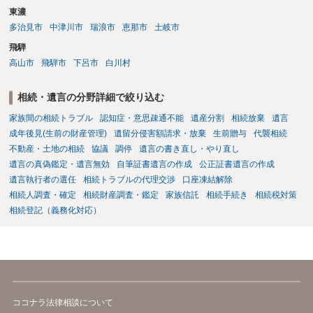
東濃
多治見市
中津川市
瑞浪市
恵那市
土岐市
飛騨
高山市
飛騨市
下呂市
白川村
相続・遺言の分野詳細で絞り込む
家族間の相続トラブル
認知症・意思疎通不能
遺産分割
相続放棄
遺言
成年後見(生前の財産管理)
遺留分侵害額請求・放棄
生前贈与
代襲相続
不動産・土地の相続
協議
調停
遺言の書き直し・やり直し
遺言の真偽鑑定・遺言無効
自筆証書遺言の作成
公正証書遺言の作成
遺言執行者の選任
相続トラブルの代理交渉
口座凍結解除
相続人調査・確定
相続財産調査・鑑定
家族信託
相続手続き
相続税対策
相続登記（義務化対応）
ココナラ法律相談について