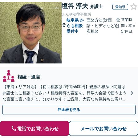
塩谷 淳夫
弁護士
愛知県
えんや法律事務所
営業時
岐阜県
か
面談方法(対面・電
らも相談
話・ビデオなど)は
間：本日
受付中
応相談
定休日
相続・遺言
【東海エリア対応】【初回相談は2時間5500円】親族の根深い問題は
弁護士にご相談ください！相続特有の言葉を、日常の会話で使うよう
な言葉に言い換えて、分かりやすくご説明。大変なお気持ちに寄り添
い、納得できる解決を目指します
料金表を見る
電話でお問い合わせ
メールでお問い合わせ