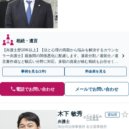
相続・遺言
【弁護士歴10年以上】【法と心理の両面から悩みを解決するカウンセ
ラー弁護士】親族間の関係悪化に配慮します。遺産分割／遺留分／遺
言書作成など幅広い分野に対応。多額の資産が絡む相続もお任せくだ
さい。【夜間・休日の相談可能】【駐車場完備】
事例を見る(1件)
料金表を見る
電話でお問い合わせ
メールでお問い合わせ
木下 敏秀
愛知県
インタビュ
ーを見る
弁護士
旭合同法律事務所 名古屋事務所