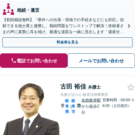
相続・遺言
【初回相談無料】「県外への出張・現地での手続きなどにも対応」信
頼できる他士業と連携し、相続問題をワンストップで解決！依頼者さ
まの声に真摯に耳を傾け、最適な道筋を一緒に見出します「遺産分割
／寄与分／成年後見／遺留分／相続放棄／遺言書作成など」
料金表を見る
電話でお問い合わせ
メールでお問い合わせ
古田 裕佳
弁護士
弁護士法人心 岐阜法律事務所
名鉄岐阜駅
営業時間：09:00~1
岐
岐
8:00（土日祝日）
阜
阜
から徒歩2
|
県
市
分