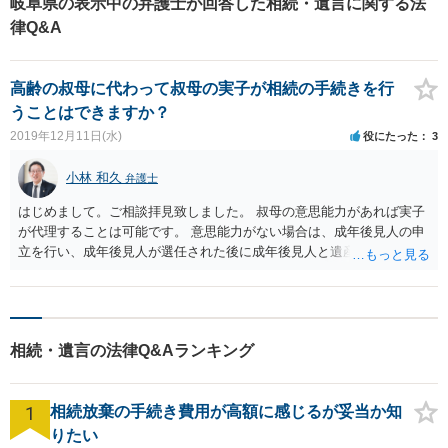
岐阜県の表示中の弁護士が回答した相続・遺言に関する法
別受益に該当するとしても、兄の寄与分ってそんなに簡単に認められるので
た。 「このままでは受任できません。なぜなら、お父様は、遺産分割をする
すか？」と質問しました。 弁護士は、「どのように寄与したのかという態様
律Q&A
能力がない可能性があります。お医者様に確認をお願いします。」 結局お父
にもよりますが、寄与分といえるためには、①寄与行為の存在によって、被
様は、お医者様の診断で後見相当と診断され、後見人選任の申立等の準備で
相続人の財産の維持又は増加があること、②寄与行為が『特別の』寄与とい
思わぬ3カ月を費やしました。 それから、改めて奥様と後見人（親族の方にお
えることが必要です。 お兄さんは、事業に貢献してきてはいるもので①寄与
願いしました）の方とで遺産分割協議を行い、その後相続登記を申請しまし
高齢の叔母に代わって叔母の実子が相続の手続きを行
行為の存在はあるかもしれませんが、代表取締役として正当な対価をこれま
た。 奥様は「初めから、弁護士・税理士・司法書士全部に相談できていた
で得ているのですから、②『特別の』寄与であるとはいえず、現時点で分か
うことはできますか？
ら、税金の申告期限内にできたかもしれないのに」 とおっしゃっていまし
っている内容からすれば、裁判所が寄与を簡単に認めるというような事案で
た。 ベリーベストであれば、総合法律事務所ならではの、安心のアドバイス
2019年12月11日(水)
役にたった
3
はないと思います。」と回答しました。 弁護士は、Bさんの代理人として、
を行います。
弁護士の名前で、お兄さんのCさんに対して内容証明郵便を送付し、交渉を開
始しました。 それに対して、Cさんは寄与分を定める審判を申立ててきまし
小林 和久
弁護士
た。しかしながら、裁判所は最終的にCさんの主張は認めませんでした。 ま
た、弁護士がAさんの遺産について調査したところ、AさんはCさんに対し、
はじめまして。ご相談拝見致しました。 叔母の意思能力があれば実子
生前に1500万円を贈与していたことが判明しました。
が代理することは可能です。 意思能力がない場合は、成年後見人の申
立を行い、成年後見人が選任された後に成年後見人と遺産分割協議を
進めることになるでしょう。
相続・遺言の法律Q&Aランキング
1
相続放棄の手続き費用が高額に感じるが妥当か知
りたい