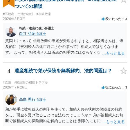
ば、キューちゃんママさんの御希望をかなえることができるのではな
ついての相談
いでしょうか。 あるいは相続放棄であれば御自分でできなくもないと
#不動産・土地の相続
#相続放棄
は思います。その場合、かかるのは戸籍等の取得費用と印紙代だけと
2026年8月3日
役にたった
3
なります。家庭裁判所のサイトから用紙を取得すると共に必要な書類
相続・遺言に強い弁護士
を確認し、印紙と共に家庭裁判所に提出して相続放棄申述受理通知書
白井 弘昭
弁護士
を待つという流れになります。
質問１について 相続放棄の申述が受理されますと、相談者さんは、遡
及的に（被相続人の死亡時にさかのぼって）相続人ではなくなりま
す。 よって、相談者さんは訴訟の相手方にはならなくなるので（明け
渡し請求の対象ではなくなるので）請求棄却となります。 相続放棄受
理証明を家庭裁判所で取得し、コピーを答弁書に添えて裁判所に提出
してください。 質問２について 請求棄却を求める答弁書を提出すれ
4
遺産相続で弟が保険を無断解約、法的問題は？
ば、第１回期日は出席する必要がありません。その日は差支え（用事
があり出席できない）との記載で十分です。 質問３について 弁護士で
#協議
#家族間の相続トラブル
はないので、ｍｉｎｔｓでの提出の必要は無いと思います。郵送（期
2026年7月26日
役にたった
3
限までに届けばよい）で十分です。 詳細は、書面記載の裁判所書記官
にお問い合わせください。 以上、ご参考まで。
高島 秀行
弁護士
弟が勝手に被相続人の判子を使って、相続人共有状態の保険金の解約
をし、現金を受け取ることは合法なのでしょうか？ 弟が被相続人に無
断で被相続人の保険契約を解約したことは 刑事的にも犯罪となる可能
性があり、民事的には無効だと思います。 保険会社で解約の際に提出