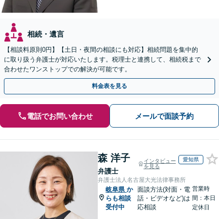
相続・遺言
【相談料原則0円】【土日・夜間の相談にも対応】相続問題を集中的
に取り扱う弁護士が対応いたします。税理士と連携して、相続税まで
合わせたワンストップでの解決が可能です。
料金表を見る
電話でお問い合わせ
メールで面談予約
森 洋子
愛知県
インタビュー
を見る
弁護士
弁護士法人名古屋大光法律事務所
営業時
岐阜県
か
面談方法(対面・電
らも相談
話・ビデオなど)は
間：本日
受付中
応相談
定休日