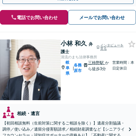
電話でお問い合わせ
メールでお問い合わせ
小林 和久
弁
インタビューを
見る
護士
清流のまち法律事務所
岐
三柿野駅
か
営業時間：本
各務
阜
|
日定休日
ら徒歩3分
原市
県
相続・遺言
【初回相談無料（生前対策に関するご相談を除く）】遺産分割協議・
調停／使い込み／遺留分侵害額請求／相続財産調査など【シニアライ
フカウンセラー・認知症サポーターの資格あり】「不動産に関する相