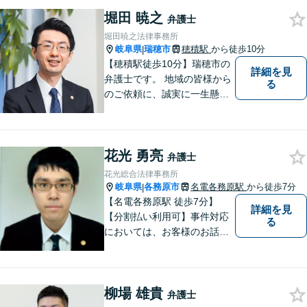
のお悩みから、企業のお悩み
堀田 暁之
まで。相談料は、平日営業時
弁護士
間内は60分11,000円。じっく
堀田暁之法律事務所
り話をうかがいます。
岐阜県
瑞穂市
穂積駅
から徒歩10分
|
【穂積駅徒歩10分】瑞穂市の
詳細を見
弁護士です。 地域の皆様から
る
のご依頼に、誠実に一生懸命
に取り組みます。2015年の弁
護士登録以来、刑事事件や交
通事故・慰謝料・借金問題を
花光 勇亮
はじめとする民事事件に対応
弁護士
してきました。お気軽にお電
花光総合法律事務所
話ください【駐車場完備】
岐阜県
各務原市
名電各務原駅
から徒歩7分
|
【名電各務原駅 徒歩7分】
詳細を見
【分割払い利用可】事件対応
る
においては、お客様のお話を
丁寧に聞くこと・お客様が疑
問を抱えたままにならないよ
う分かりやすく丁寧に説明す
柳場 雄貴
ることを心がけています。
弁護士