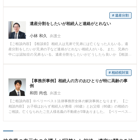
Cさんがいます。Aさんの遺産には、土地建物（5000万円相当）、預金5000万
円があります。 Aさんは、Bさんの結婚当時、自宅の建築資金として1500万円
ほどを援助していました。Cさんは特に大学に行かずに、Aさんの経営してい
# 遺産分割
た呉服家業を引き継ぎました。 Aさんは遺言書を残していませんでした。そ
遺産分割をしたいが相続人と連絡がとれない
こで、Bさんは、遺産のことを兄弟で話し合ったところ、兄のCさんは「俺が
長男で呉服家業を行ってきたのだから俺が相続する。お前は、生前から父か
ら多額のお金を受取って甘やかされていただろう。それでもう十分だ。」と
小林 和久
弁護士
の一点張りでした。Bさんは、兄のCさんとの遺産分割協議に耐えかねて、ど
【ご相談内容】【相談前】 相続人は兄弟で兄弟には亡くなった人もいる。遺
うすればよいかわからないということでベリーベスト法律事務所に相談にき
産分割をしたいが兄弟の子など連絡がとれない相続人がいる。 また、兄弟の
ました。 【ベリーベストの対応とその結果】 遺産分割に関する事情を弁護士
中には認知症の兄弟もいる。遺産分割をしたいがどうしたら良いか 【相談
が聞くと、Bさんは、「確かに、兄には家業を継いでもらった点では感謝して
後】 相続人全員の住所を調べました。 調べたところ相続人の１人に認知症の
います。しかし、兄は代表取締役として十分な報酬を得ていました。一方、
人がいたため、このままだと遺産分割ができないため、成年後見の申立を行
兄は父に対して金銭的な援助をしていたということもありません。むしろ、
い、成年後見人が選ばれた後に遺産分割調停を行い、無事に遺産分割を終え
父からは『兄の生活費を一部負担してやっている』と聞いていました。」と
# 相続税対策
ることができました。 【先生のコメント】 相続人と音信不通で連絡がとれな
弁護士に相談してくれました。 Aさんの相談に対して弁護士は、まず、「特
【事務所事例】相続人の方のおひとりが特に高齢の事
いことや相続人が高齢で認知症であることはよくあることです。 このような
別受益と寄与分が問題になりそうですね」と問題点を指摘し、「特別受益と
例
場合は遺産分割を行うために時間がかかるため早めに相談をして弁護士に依
は、相続人が、亡くなった被相続人から特別な生前贈与や遺贈を受けている
頼した方が良いでしょう。 特に建物がある場合は遺産分割が進まないことで
和田 尚也
ときの利益をいいます。特別受益があるときは、その利益分を持ち戻したも
弁護士
建物が劣化し価値が下がることや管理を続ける義務がある等負担があります
のを相続財産とみなします。 また、特別受益を受けた者は、その者の本来の
【ご相談内容】※ベリーベスト法律事務所全体の解決事例となります。 【ご
ので注意が必要です。
相続分の中から遺贈や贈与された分を控除した残額をもって相続分を計算し
相談内容】 お子様はおらず相続人が奥様（60歳）とお父様（80歳）の相続の
ます。」 「寄与分とは、共同相続人の中に、被相続人の事業に貢献するなど
ご相談。亡くなられたご主人様名義の不動産が3筆ありました。 【ベリーベス
して、被相続人の財産の維持や増加に特別の貢献した場合に、この寄与を遺
トの対応とその結果】 奥様は始め、相続人はご自身とお父様だけだから、自
産分割において考慮し、修正を加える制度です。この場合、まず、被相続人
分でできるということで、知り合いの税理士だけのアドバイスをもとに、不
が相続開始の時にもっていた財産の価額から、寄与分を控除したものを相続
動産の名義を自分の単独の名義にするために、遺産分割協議書を作成し、そ
財産とみなします。そして、寄与分がある者の相続分は、相続分に寄与分を
れを持って相続登記を依頼しようと司法書士のもとを訪れました。ところが
加えた額とします。」と説明しました。 Bさんは「私たちが受けた援助が特
その司法書士がお父様にお会いして言った言葉に、奥様はびっくりしまし