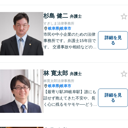
杉島 健二
弁護士
すぎしま法律事務所
岐阜県
岐阜市
|
市民や中小企業のための法律
詳細を見
事務所です。弁護士15年目で
る
す。 交通事故や相続などの相
談料は、初回無料です。 交通
事故などの民事事件や、相続
などの家事事件を解決してき
ました。特に交通事故では多
林 寛太郎
弁護士
くの後遺障害事故や死亡事故
林寛太郎法律事務所
を解決してきました。
岐阜県
岐阜市
|
【最寄り駅JR岐阜駅】誰にも
詳細を見
話せず抱えてきた不安や、長
る
く心に残るモヤモヤ──どうぞ
安心してお聞かせください。
あなたの想いに丁寧に寄り添
いながら、これからの一歩を