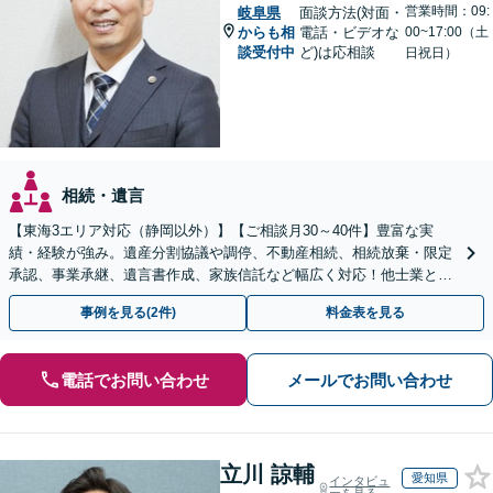
営業時間：09:
岐阜県
面談方法(対面・
からも相
電話・ビデオな
00~17:00（土
談受付中
ど)は応相談
日祝日）
相続・遺言
【東海3エリア対応（静岡以外）】【ご相談月30～40件】豊富な実
績・経験が強み。遺産分割協議や調停、不動産相続、相続放棄・限定
承認、事業承継、遺言書作成、家族信託など幅広く対応！他士業と連
携して円滑な問題解決を目指します。【初回面談無料】
事例を見る(2件)
料金表を見る
電話でお問い合わせ
メールでお問い合わせ
立川 諒輔
愛知県
インタビュ