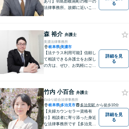
あり】羽島郡岐南町の唯一の
る
法律事務所。故郷に近いこの
町で、お困りの方の未来を明
るいものにすべく、誠心誠意
弁護をいたします。依頼者と
弁護士という垣根を超えて、
森 裕介
弁護士
良きパートナーとして貢献し
美濃法律事務所
ます。【会社勤務経験あり】
岐阜県
美濃市
|
【法テラス利用可能】信頼し
詳細を見
て相談できる弁護士をお探し
る
の方は、ぜひ、お気軽にご連
絡ください。
竹内 小百合
弁護士
白ゆり総合法律事務所
岐阜県
多治見市
多治見駅
から徒歩10分
|
【夫婦カウンセラー資格有
詳細を見
り】相談者に寄り添った身近
る
な法律事務所です【多治見駅