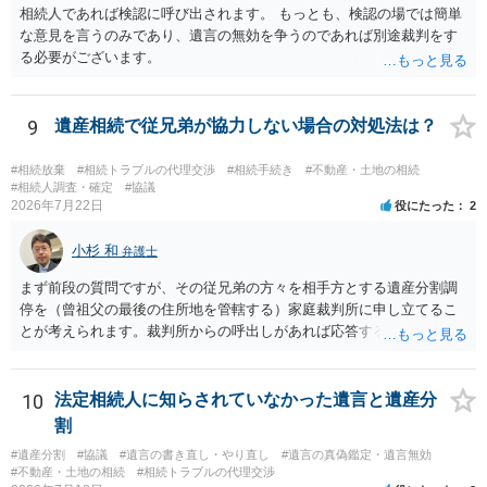
相続人であれば検認に呼び出されます。 もっとも、検認の場では簡単
な意見を言うのみであり、遺言の無効を争うのであれば別途裁判をす
る必要がございます。
9
遺産相続で従兄弟が協力しない場合の対処法は？
#相続放棄
#相続トラブルの代理交渉
#相続手続き
#不動産・土地の相続
#相続人調査・確定
#協議
2026年7月22日
役にたった
2
小杉 和
弁護士
まず前段の質問ですが、その従兄弟の方々を相手方とする遺産分割調
停を（曾祖父の最後の住所地を管轄する）家庭裁判所に申し立てるこ
とが考えられます。裁判所からの呼出しがあれば応答する可能性がま
だあるのではないでしょうか。 後段の質問については、相続放棄は可
能と思われます。時間が思った以上にないので必要書類をてきぱきと
揃える必要があります。その点是非御注意ください。
10
法定相続人に知らされていなかった遺言と遺産分
割
#遺産分割
#協議
#遺言の書き直し・やり直し
#遺言の真偽鑑定・遺言無効
#不動産・土地の相続
#相続トラブルの代理交渉