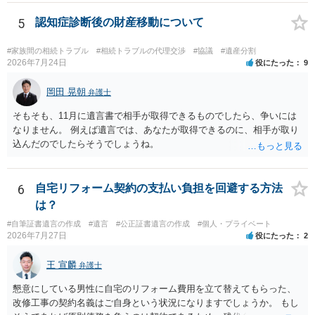
された書類のコピーを取得して、弁護士に面談で詳しい事情を話して
相談 されたら良いと思います。
5
認知症診断後の財産移動について
#家族間の相続トラブル
#相続トラブルの代理交渉
#協議
#遺産分割
2026年7月24日
役にたった
9
岡田 晃朝
弁護士
そもそも、11月に遺言書で相手が取得できるものでしたら、争いには
なりません。 例えば遺言では、あなたが取得できるのに、相手が取り
込んだのでしたらそうでしょうね。
6
自宅リフォーム契約の支払い負担を回避する方法
は？
#自筆証書遺言の作成
#遺言
#公正証書遺言の作成
#個人・プライベート
2026年7月27日
役にたった
2
王 宣麟
弁護士
懇意にしている男性に自宅のリフォーム費用を立て替えてもらった、
改修工事の契約名義はご自身という状況になりますでしょうか。 もし