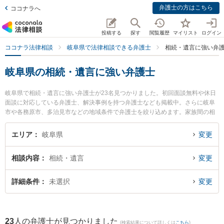
弁護士の方はこちら
ココナラへ
投稿する
探す
閲覧履歴
マイリスト
ログイン
ココナラ法律相談
岐阜県で法律相談できる弁護士
相続・遺言に強い弁
岐阜県の相続・遺言に強い弁護士
岐阜県で相続・遺言に強い弁護士が23名見つかりました。初回面談無料や休日
面談に対応している弁護士、解決事例を持つ弁護士なども掲載中。さらに岐阜
市や各務原市、多治見市などの地域条件で弁護士を絞り込めます。家族間の相
続トラブルや認知症の相続、遺産分割等の細かな分野での絞り込み検索もでき
便利です。特にベリーベスト法律事務所 岐阜オフィスの藤嶋 護弁護士や旭合同
エリア
岐阜県
変更
法律事務所 岐阜事務所の平田 伸男弁護士、清流のまち法律事務所の小林 和久
弁護士のプロフィール情報や弁護士費用、強みなどが注目されています。『岐
相談内容
相続・遺言
変更
阜県で土日や夜間に発生した相続・遺言のトラブルを今すぐに弁護士に相談し
たい』『相続・遺言のトラブル解決の実績豊富な近くの弁護士を検索したい』
『初回相談無料で相続・遺言を法律相談できる岐阜県内の弁護士に相談予約し
詳細条件
未選択
変更
たい』などでお困りの相談者さんにおすすめです。
23
人の弁護士が見つかりました
(検索結果について詳しくは
こちら
)