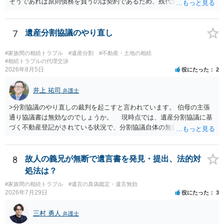
そうであれば原則債務を負うのは契約であるため、残代金を捻出して
もらうよう約束した男性に支払いをお願いするしかないように思われ
ます。 入籍した場合でも、原則契約者が単独で全ての債務を負うこと
には変わりがありません。 なかなか対応に難しい案件であり、公開の
7
遺産分割協議のやり直し
場でアドバイスを行うのも限界があるように思われますので、資料等
を持参のうえ個別に弁護士に相談されることをお勧めします。
#家族間の相続トラブル
#遺産分割
#不動産・土地の相続
#相続トラブルの代理交渉
2026年8月5日
役にたった
2
井上 祐司
弁護士
>分割協議のやり直しの裁判を起こすと言われています。 伯母の主張
通り協議書は無効なのでしょうか。 現時点では、遺産分割協議に基
づく不動産登記がされている状況で、分割協議自体の無効を裁判所が
認めたわけではないので、分割協議の効力に影響はありません。 先
方の訴訟の主張及び立証次第ですが、 ・御祖母様の認知能力に関する
医師の意見書、筆跡鑑定 が提出されればその効力が否定される可能性
8
故人の義兄が無断で遺言書を発見・提出、法的対
はありますが、 ・伯母様自身が分割協議に加わっていること ・御祖母
処法は？
様の意に反する遺産分割協議を行う実益が誰にあったかの立証が困難
#家族間の相続トラブル
#遺言の真偽鑑定・遺言無効
であること からすると、実際に遺産分割協議の効力が否定される可能
2026年7月29日
役にたった
3
性はそれほど高くない（立証のハードルは非常に高い）ということが
言えると思います。
三村 勇人
弁護士