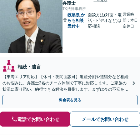
ーを見る
弁護士
TK法律事務所
営業時
岐阜県
か
面談方法(対面・電
らも相談
話・ビデオなど)は
間：本日
受付中
応相談
定休日
相続・遺言
【東海エリア対応】【休日・夜間面談可】遺産分割や遺留分など相続
のお悩みに、弁護士2名のチーム体制で丁寧に対応します。ご家族の
状況に寄り添い、納得できる解決を目指します。まずは今の不安をお
聞かせください【メール・WEB相談可】
料金表を見る
電話でお問い合わせ
メールでお問い合わせ