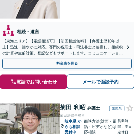
相続・遺言
【東海エリア】【電話相談可】【初回相談無料】【弁護士歴10年以
上】迅速・細やかに対応。専門の税理士・司法書士と連携し、相続税
の計算や生前対策、登記などもサポートします。コミュニケーション
を大事にし、より納得できる解決を目指します。
料金表を見る
電話でお問い合わせ
メールで面談予約
菊田 利昭
弁護士
愛知県
菊田法律事務所
営業時
岐阜県
か
面談方法(対面・電
らも相談
話・ビデオなど)は
間：本日
受付中
応相談
定休日