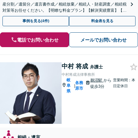
産分割／遺留分／遺言書作成／相続放棄／相続人・財産調査／相続税
対策等お任せください。【明瞭な料金プラン】【解決実績豊富】【電
話相談可】
事例を見る(4件)
料金表を見る
電話でお問い合わせ
メールでお問い合わせ
中村 将成
弁護士
中村将成法律事務所
岐
鵜沼駅
から
営業時間：本
各務
阜
|
日定休日
徒歩3分
原市
県
相続・遺言