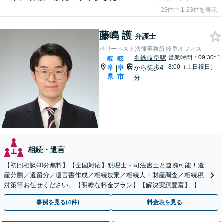
23件中 1-23件を表示
藤嶋 護
弁護士
ベリーベスト法律事務所 岐阜オフィス
名鉄岐阜駅
営業時間：09:30~1
岐
岐
8:00（土日祝日）
阜
阜
から徒歩4
|
県
市
分
相続・遺言
【初回相談60分無料】【全国対応】税理士・司法書士と連携可能！遺
産分割／遺留分／遺言書作成／相続放棄／相続人・財産調査／相続税
対策等お任せください。【明瞭な料金プラン】【解決実績豊富】【電
話相談可】
事例を見る(4件)
料金表を見る