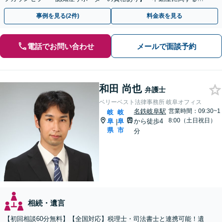
続もお任せください」【当日・夜間相談可（要相談）】
事例を見る(2件)
料金表を見る
電話でお問い合わせ
メールで面談予約
和田 尚也
弁護士
ベリーベスト法律事務所 岐阜オフィス
名鉄岐阜駅
営業時間：09:30~1
岐
岐
8:00（土日祝日）
阜
阜
から徒歩4
|
県
市
分
相続・遺言
【初回相談60分無料】【全国対応】税理士・司法書士と連携可能！遺