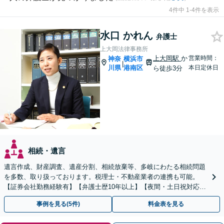
4件中 1-4件を表示
水口 かれん
弁護士
上大岡法律事務所
上大岡駅
か
営業時間：
神奈
横浜市
|
川県
港南区
本日定休日
ら徒歩3分
相続・遺言
遺言作成、財産調査、遺産分割、相続放棄等、多岐にわたる相続問題
を多数、取り扱っております。税理士・不動産業者の連携も可能。
【証券会社勤務経験有】【弁護士歴10年以上】【夜間・土日祝対応】
【上大岡駅直結】
事例を見る(5件)
料金表を見る