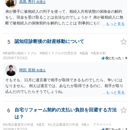
にお問い合わせください。 以上、ご参考まで。
高島 秀行
弁護士
弟が勝手に被相続人の判子を使って、相続人共有状態の保険金の解約
をし、現金を受け取ることは合法なのでしょうか？ 弟が被相続人に無
断で被相続人の保険契約を解約したことは 刑事的にも犯罪となる可能
性があり、民事的には無効だと思います。 保険会社で解約の際に提出
された書類のコピーを取得して、弁護士に面談で詳しい事情を話して
相談 されたら良いと思います。
5
認知症診断後の財産移動について
#家族間の相続トラブル
#相続トラブルの代理交渉
#協議
#遺産分割
2026年7月24日
役にたった
9
岡田 晃朝
弁護士
そもそも、11月に遺言書で相手が取得できるものでしたら、争いには
なりません。 例えば遺言では、あなたが取得できるのに、相手が取り
込んだのでしたらそうでしょうね。
6
自宅リフォーム契約の支払い負担を回避する方法
は？
#自筆証書遺言の作成
#遺言
#公正証書遺言の作成
#個人・プライベート
2026年7月27日
役にたった
2