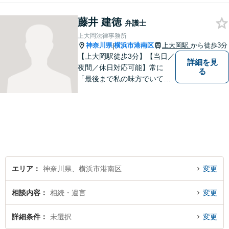
円から承ります。まずはメー
藤井 建徳
ルにて掲載情報のURL等をお
弁護士
送りください。見込み、費用
上大岡法律事務所
等をご案内させていただきま
神奈川県
横浜市港南区
上大岡駅
から徒歩3分
|
す。
【上大岡駅徒歩3分】【当日／
詳細を見
夜間／休日対応可能】常に
る
「最後まで私の味方でいてく
れる」と思っていただけるよ
うな弁護士でいられるように
心がけています。地域密着型
の法律事務所として皆様のお
力になれればと考えておりま
す。
エリア
神奈川県、横浜市港南区
変更
相談内容
相続・遺言
変更
詳細条件
未選択
変更