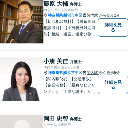
は、離婚/相続/不動産・建築/
藤原 大輔
弁護士
交通事故/消費者被害等です。
神奈川中央法律事務所
お気軽にご相談ください。
神奈川県
横浜市中区
関内駅
から徒歩2分
|
【初回相談無料】【最短即日
詳細を見
相談可能】【土日祝日対応可
る
能】相続・遺言、遺産分割、
遺留分のご相談、離婚・男女
問題、不動産に関するご相談
等、お気軽にご連絡くださ
い。損のない、適切な、早期
小湊 美佳
弁護士
解決方法をご提案し、事件解
法律事務所GrandSchiff
決のため尽力いたします。
神奈川県
横浜市中区
関内駅
から徒歩5分
|
【関内駅5分】【交通事故】
詳細を見
【企業法務】『親身なヒアリ
る
ング』と『丁寧な説明』がモ
ットーです。アフターケアと
予防策を含めた「トータルサ
ポート」をお届けします！依
頼者様が安心して将来を過ご
岡田 忠智
弁護士
せるようになるための支援を
ソラナ法律事務所