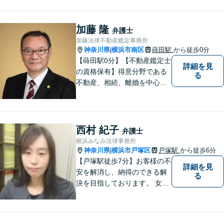
加藤 隆
弁護士
加藤法律不動産鑑定事務所
神奈川県
横浜市南区
蒔田駅
から徒歩0分
|
【蒔田駅0分】【不動産鑑定士
詳細を見
の資格保有】得意分野である
る
不動産、相続、離婚を中心に
様々な分野の業務を行なって
おります。 今まで培ってきた
経験も活かして、依頼者に寄
り添った弁護活動を目指しま
西村 紀子
弁護士
す。 お困りの方はぜひご相談
横浜みなみ法律事務所
ください。
神奈川県
横浜市戸塚区
戸塚駅
から徒歩6分
|
【戸塚駅徒歩7分】お客様の不
詳細を見
安を解消し、納得のできる解
る
決を目指しております。 女性
弁護士ならではの強みを活か
し、相談しやすい環境づくり
に努めています。取扱業務