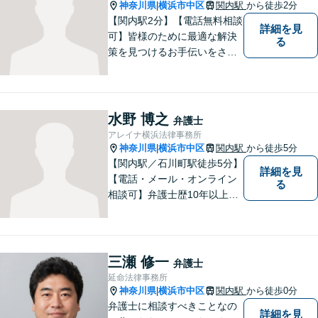
いたします。
神奈川県
横浜市中区
関内駅
から徒歩2分
|
【関内駅2分】【電話無料相談
詳細を見
可】皆様のために最適な解決
る
策を見つけるお手伝いをさせ
ていただきます。様々な問題
や困難を抱える皆様のお手伝
いをし、温かみ溢れる法的サ
ポートを提供します。どうぞ
水野 博之
弁護士
お気軽にご相談ください。
アレイナ横浜法律事務所
神奈川県
横浜市中区
関内駅
から徒歩5分
|
【関内駅／石川町駅徒歩5分】
詳細を見
【電話・メール・オンライン
る
相談可】弁護士歴10年以上！
離婚分野に精通する弁護士。
神奈川県密着の事務所で、地
域の方のお困りごとを解決し
てまいります。まずはお気軽
三瀬 修一
弁護士
にご相談を！【法テラス対応
延命法律事務所
可】
神奈川県
横浜市中区
関内駅
から徒歩0分
|
弁護士に相談すべきことなの
詳細を見