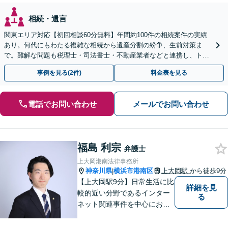
相続・遺言
関東エリア対応【初回相談60分無料】年間約100件の相続案件の実績
あり。何代にもわたる複雑な相続から遺産分割の紛争、生前対策ま
で。難解な問題も税理士・司法書士・不動産業者などと連携し、トー
タルサポートで解決へ。まずはお気軽にご相談ください。
事例を見る(2件)
料金表を見る
電話でお問い合わせ
メールでお問い合わせ
福島 利宗
弁護士
上大岡港南法律事務所
神奈川県
横浜市港南区
上大岡駅
から徒歩9分
|
【上大岡駅9分】日常生活に比
詳細を見
較的近い分野であるインター
る
ネット関連事件を中心にお取
り扱いしております。【掲載
情報の削除交渉】手数料３万