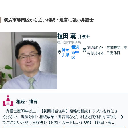
横浜市港南区から近い相続・遺言に強い弁護士
植田 薫
弁護士
植田法律事務所
横浜
関内駅
か
営業時間：本
神奈
市中
|
日定休日
ら徒歩4分
川県
区
相続・遺言
【弁護士歴30年以上】【初回相談無料】複雑な相続トラブルもお任せ
ください。遺産分割・相続放棄・遺言書など、利益と関係性を重視し
てご満足いただける解決を【分割・カード払いもOK】【休日・夜間