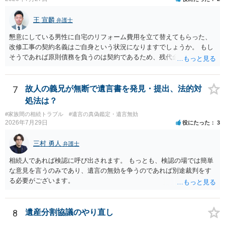
王 宣麟
弁護士
懇意にしている男性に自宅のリフォーム費用を立て替えてもらった、
改修工事の契約名義はご自身という状況になりますでしょうか。 もし
そうであれば原則債務を負うのは契約であるため、残代金を捻出して
もらうよう約束した男性に支払いをお願いするしかないように思われ
ます。 入籍した場合でも、原則契約者が単独で全ての債務を負うこと
には変わりがありません。 なかなか対応に難しい案件であり、公開の
7
故人の義兄が無断で遺言書を発見・提出、法的対
場でアドバイスを行うのも限界があるように思われますので、資料等
処法は？
を持参のうえ個別に弁護士に相談されることをお勧めします。
#家族間の相続トラブル
#遺言の真偽鑑定・遺言無効
2026年7月29日
役にたった
3
三村 勇人
弁護士
相続人であれば検認に呼び出されます。 もっとも、検認の場では簡単
な意見を言うのみであり、遺言の無効を争うのであれば別途裁判をす
る必要がございます。
8
遺産分割協議のやり直し