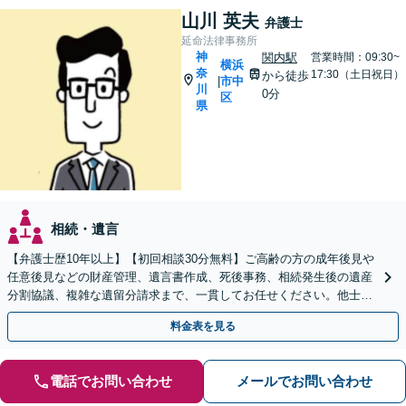
山川 英夫
弁護士
延命法律事務所
神
関内駅
営業時間：09:30~
横浜
奈
17:30（土日祝日）
から徒歩
市中
|
川
0分
区
県
相続・遺言
【弁護士歴10年以上】【初回相談30分無料】ご高齢の方の成年後見や
任意後見などの財産管理、遺言書作成、死後事務、相続発生後の遺産
分割協議、複雑な遺留分請求まで、一貫してお任せください。他士業
との連携力を活かした最適解の追求【WEB面談対応】
料金表を見る
電話でお問い合わせ
メールでお問い合わせ