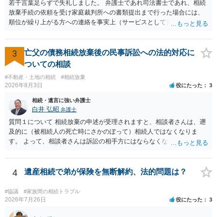
若干言葉足らずで失礼しました。 弁護士であれ司法書士であれ、相続
る方が良いでしょう。 もし法テラスが御利用になれない、あるいは時
放棄手続の依頼を受け家庭裁判所への書類提出まで行った場合には、
間がない等であれば、相続を取扱分野としている弁護士を適宜探し
順位が繰り上がる方への連絡を事実上（サービスとして）行うことは
（WEB等で）、問い合わせてみることです。相続を扱う弁護士でも相
あります。その「連絡」だけを弁護士が業務としてお受けすることは
続放棄は比較的安価な手数料でのお仕事になるのであまり前向きに受
できない、という意味でした。
けてくれないところもあるようです。 複数の法律事務所に聞いて（相
3
亡父の債務相続放棄後の民事訴訟への法的対応に
見積もりをとって）、一番安いところでやってもらうことに決めれ
ば、キューちゃんママさんの御希望をかなえることができるのではな
ついての相談
いでしょうか。 あるいは相続放棄であれば御自分でできなくもないと
#不動産・土地の相続
#相続放棄
は思います。その場合、かかるのは戸籍等の取得費用と印紙代だけと
2026年8月3日
役にたった
3
なります。家庭裁判所のサイトから用紙を取得すると共に必要な書類
相続・遺言に強い弁護士
を確認し、印紙と共に家庭裁判所に提出して相続放棄申述受理通知書
白井 弘昭
弁護士
を待つという流れになります。
質問１について 相続放棄の申述が受理されますと、相談者さんは、遡
及的に（被相続人の死亡時にさかのぼって）相続人ではなくなりま
す。 よって、相談者さんは訴訟の相手方にはならなくなるので（明け
渡し請求の対象ではなくなるので）請求棄却となります。 相続放棄受
理証明を家庭裁判所で取得し、コピーを答弁書に添えて裁判所に提出
してください。 質問２について 請求棄却を求める答弁書を提出すれ
4
遺産相続で弟が保険を無断解約、法的問題は？
ば、第１回期日は出席する必要がありません。その日は差支え（用事
があり出席できない）との記載で十分です。 質問３について 弁護士で
#協議
#家族間の相続トラブル
はないので、ｍｉｎｔｓでの提出の必要は無いと思います。郵送（期
2026年7月26日
役にたった
3
限までに届けばよい）で十分です。 詳細は、書面記載の裁判所書記官