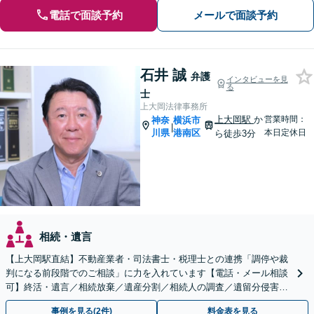
電話で面談予約
メールで面談予約
石井 誠
弁護
インタビューを見
る
士
上大岡法律事務所
上大岡駅
か
営業時間：
神奈
横浜市
|
川県
港南区
本日定休日
ら徒歩3分
相続・遺言
【上大岡駅直結】不動産業者・司法書士・税理士との連携「調停や裁
判になる前段階でのご相談」に力を入れています【電話・メール相談
可】終活・遺言／相続放棄／遺産分割／相続人の調査／遺留分侵害額
請求など相続問題はお任せください！【完全個室対応】
事例を見る(2件)
料金表を見る