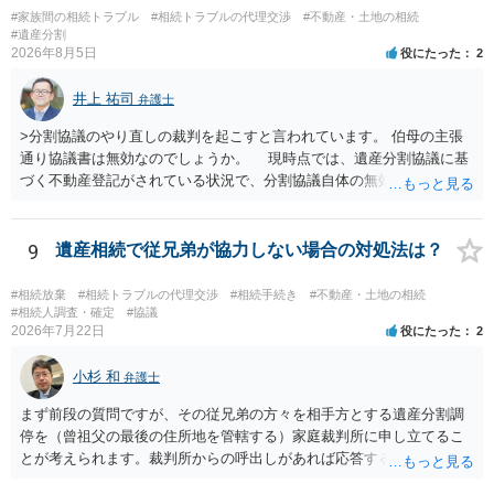
#家族間の相続トラブル
#相続トラブルの代理交渉
#不動産・土地の相続
#遺産分割
2026年8月5日
役にたった
2
井上 祐司
弁護士
>分割協議のやり直しの裁判を起こすと言われています。 伯母の主張
通り協議書は無効なのでしょうか。 現時点では、遺産分割協議に基
づく不動産登記がされている状況で、分割協議自体の無効を裁判所が
認めたわけではないので、分割協議の効力に影響はありません。 先
方の訴訟の主張及び立証次第ですが、 ・御祖母様の認知能力に関する
医師の意見書、筆跡鑑定 が提出されればその効力が否定される可能性
9
遺産相続で従兄弟が協力しない場合の対処法は？
はありますが、 ・伯母様自身が分割協議に加わっていること ・御祖母
様の意に反する遺産分割協議を行う実益が誰にあったかの立証が困難
#相続放棄
#相続トラブルの代理交渉
#相続手続き
#不動産・土地の相続
であること からすると、実際に遺産分割協議の効力が否定される可能
#相続人調査・確定
#協議
2026年7月22日
役にたった
2
性はそれほど高くない（立証のハードルは非常に高い）ということが
言えると思います。
小杉 和
弁護士
まず前段の質問ですが、その従兄弟の方々を相手方とする遺産分割調
停を（曾祖父の最後の住所地を管轄する）家庭裁判所に申し立てるこ
とが考えられます。裁判所からの呼出しがあれば応答する可能性がま
だあるのではないでしょうか。 後段の質問については、相続放棄は可