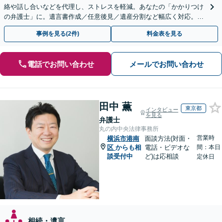
絡や話し合いなどを代理し、ストレスを軽減。あなたの「かかりつけ
の弁護士」に。遺言書作成／任意後見／遺産分割など幅広く対応。お
気軽にご相談ください！【初回来所相談30分無料】
事例を見る(2件)
料金表を見る
電話でお問い合わせ
メールでお問い合わせ
田中 薫
東京都
インタビュー
を見る
弁護士
丸の内中央法律事務所
営業時
横浜市港南
面談方法(対面・
区
からも相
電話・ビデオな
間：本日
談受付中
ど)は応相談
定休日
相続・遺言