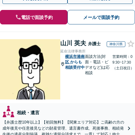
電話で面談予約
メールで面談予約
山川 英夫
弁護士
神奈川県
延命法律事務所
横浜市港南
面談方法(対
営業時間：0
区
からも
面・電話・ビ
9:30~17:30
相談受付中
デオなど)は応
（土日祝日）
相談
相続・遺言
【弁護士歴10年以上】【初回無料】【関東エリア対応】ご高齢の方の
成年後見や任意後見などの財産管理、遺言書作成、死後事務、相続発
生後の遺産分割協議、複雑な遺留分請求まで、一貫して対応！他士業