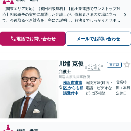
【関東エリア対応】【初回相談無料】【他士業連携でワンストップ対
応】相続紛争の実務に精通した弁護士が、依頼者さまの立場に立っ
て、今後取るべき対応を丁寧にご説明し、解決までしっかりとサポー
トいたします。お気軽にご相談ください。【WEB面談可】
電話でお問い合わせ
メールでお問い合わせ
川端 克俊
東京都
インタビュ
ーを見る
弁護士
川端吉原法律事務所
営業時
横浜市港南
面談方法(対面・
区
からも相
電話・ビデオな
間：本日
談受付中
ど)は応相談
定休日