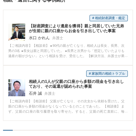
# 相続財産調査・鑑定
【財産調査により遺産を獲得】親と同居していた兄弟
が生前に親の口座からお金を引き出していた事案
水口 かれん
弁護士
【ご相談内容】【相談前】 ●90代の親が亡くなり、相続人は長女、長男、次
男の3名 ●長女は親と同居していた。 ●長男と次男から「想定していたよりも
遺産の額が少ない」という相談を受け、受任した。 【解決方法、弁護士が果
たした役割】 ●親の預金口座の過去の出入金履歴を調査した。 ●多額の定期預
金の解約などについては、解約手続がされた際の書類を銀行に開示させ、誰
が手続きをしたのかを調査した。 ●他方で、親の介護記録なども取寄せ、生
# 家族間の相続トラブル
前の親の認知症の状態も調査した。 【結果】 ●預金の解約手続きは、長女が
相続人の1人が父親の口座から多額の現金を引き出し
代理人として行っていたことが判明しました。 ●また、その当時、親は認知
ており、その返還が認められた事案
症であったことが判明し、長女が親の認知症に乗じて親の預金を取得した可
能性が高まりました。 ●これらの事情をもとに、長女と交渉しました。 ●長女
石井 誠
弁護士
は親の遺産を無断で取得したことを認めたものの、手持ちの現金があまりな
【ご相談内容】【相談前】 父親が亡くなり、その次女から依頼を受けた。父
かったため、長女が保有する不動産を売却し、その売却代金から長男と次男
親の口座から多額の現金がなくなっているとのことであった。 【相談後】 ま
にお金を払わせました。 【解決のポイント】 同居している相続人が、親の遺
ず、父親の口座の取引履歴を取り寄せた。すると、父親の死亡直前に、毎
産を引き出してしまっているということはよくあります。 「遺産が聞いてい
日、お金が引き出され、総額が1000万円以上にもなることが判明した。 同居
たよりも少ない」という場合は、まずはきちんと調査することが大切です。
していた長女が引き出したものと思われた。 そこで、長女を相手として不当
利得返還請求訴訟を起こした。 結果、当方の勝訴的和解が成立した。