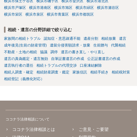
横浜市保土ケ谷区
横浜市磯子区
横浜市金沢区
横浜市港北区
横浜市戸塚区
横浜市港南区
横浜市旭区
横浜市緑区
横浜市瀬谷区
横浜市栄区
横浜市泉区
横浜市青葉区
横浜市都筑区
相続・遺言の分野詳細で絞り込む
家族間の相続トラブル
認知症・意思疎通不能
遺産分割
相続放棄
遺言
成年後見(生前の財産管理)
遺留分侵害額請求・放棄
生前贈与
代襲相続
不動産・土地の相続
協議
調停
遺言の書き直し・やり直し
遺言の真偽鑑定・遺言無効
自筆証書遺言の作成
公正証書遺言の作成
遺言執行者の選任
相続トラブルの代理交渉
口座凍結解除
相続人調査・確定
相続財産調査・鑑定
家族信託
相続手続き
相続税対策
相続登記（義務化対応）
ココナラ法律相談について
ココナラ法律相談とは
ご意見・ご要望