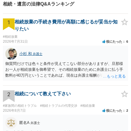
相続・遺言の法律Q&Aランキング
1
相続放棄の手続き費用が高額に感じるが妥当か知
りたい
#相続放棄
2026年7月31日
役にたった
6
小杉 和
弁護士
御質問だけでは色々と条件が見えてこない部分がありますが、旦那様
お一人が相続放棄を御希望で、その相続放棄のために弁護士に払う手
数料が40万円ということであれば、現在は弁護士報酬が自由化されて
いるとはいえ、相当高額という印象です。私のところではその4分の1
です。 ただ、弁護士に払う手数料とは別に戸籍の用意に一定の実費が
かかることになりますので、その費用も支払うべきものとして頭に置
2
相続について教えて下さい
いておいてください。 話を元に戻して、弁護士に対する手数料です
が、旦那様の収入や財産にもよりますが、法テラスに御連絡なさって
#家族間の相続トラブル
#相続トラブルの代理交渉
#相続放棄
弁護士との相談を予約して受任してもらうのが一番安上がりでしょ
2026年8月7日
役にたった
2
う。数万円でやってくれるはずです。 ただ、法テラスは予約が取りづ
らい（希望者が多く予約できてもしばらく先になる）ようですので、
匿名A
弁護士
比較的短い熟慮期間のことを考えると、来週早々すぐにでも御連絡す