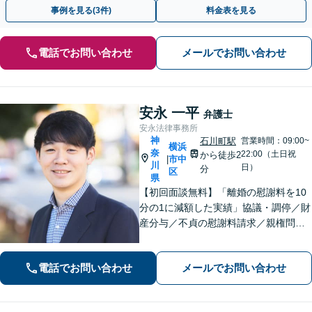
面談可】【電話・メール・ビデオ面談可】【関内駅4分】
事例を見る(3件)
料金表を見る
電話でお問い合わせ
メールでお問い合わせ
安永 一平
弁護士
安永法律事務所
神
石川町駅
営業時間：09:00~
横浜
奈
22:00（土日祝
から徒歩2
市中
|
川
日）
分
区
県
【初回面談無料】「離婚の慰謝料を10
分の1に減額した実績」協議・調停／財
産分与／不貞の慰謝料請求／親権問題
などお任せください！「不動産オーナ
ーの顧問経験豊富」土地・建物の明渡
電話でお問い合わせ
メールでお問い合わせ
しや賃料回収など幅広くサポート【夜
間・休日面談可】【電話相談対応】