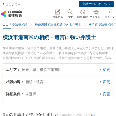
弁護士の方はこちら
ココナラへ
投稿する
探す
閲覧履歴
マイリスト
ログイン
ココナラ法律相談
神奈川県で法律相談できる弁護士
横浜市で法律相談
横浜市港南区の相続・遺言に強い弁護士
神奈川県の横浜市港南区で相続・遺言に強い弁護士が4名見つかりました。休日
面談や夜間面談に対応している弁護士、解決事例を持つ弁護士なども掲載中。
家族間の相続トラブルや認知症の相続、遺産分割等の細かな分野での絞り込み
検索もでき便利です。特に上大岡法律事務所の水口 かれん弁護士や上大岡法律
事務所の石井 誠弁護士、上大岡港南法律事務所の福島 利宗弁護士のプロフィー
エリア
神奈川県、横浜市港南区
変更
ル情報や弁護士費用、強みなどが注目されています。『横浜市港南区で土日や
夜間に発生した相続・遺言のトラブルを今すぐに弁護士に相談したい』『相
相談内容
相続・遺言
変更
続・遺言のトラブル解決の実績豊富な近くの弁護士を検索したい』『初回相談
無料で相続・遺言を法律相談できる横浜市港南区内の弁護士に相談予約した
い』などでお困りの相談者さんにおすすめです。
詳細条件
未選択
変更
4
人の弁護士が見つかりました
(検索結果について詳しくは
こちら
)