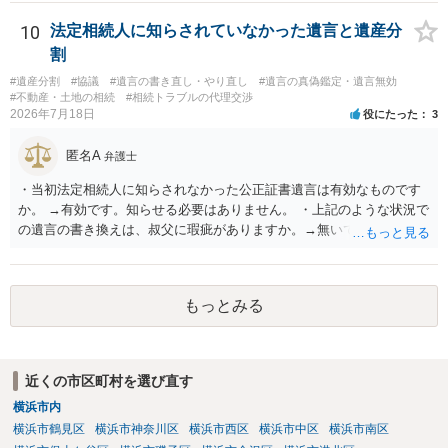
能と思われます。時間が思った以上にないので必要書類をてきぱきと
揃える必要があります。その点是非御注意ください。
10
法定相続人に知らされていなかった遺言と遺産分
割
#遺産分割
#協議
#遺言の書き直し・やり直し
#遺言の真偽鑑定・遺言無効
#不動産・土地の相続
#相続トラブルの代理交渉
2026年7月18日
役にたった
3
匿名A
弁護士
・当初法定相続人に知らされなかった公正証書遺言は有効なものです
か。 →有効です。知らせる必要はありません。 ・上記のような状況で
の遺言の書き換えは、叔父に瑕疵がありますか。→無いです。 ・分割
する場合の比率は、現状で、客観的に見てどの程度が妥当と考えられ
ますか。 →本人が自由に決められますので、どこが妥当とは言えない
です。客観的な基準もありません。 ・できれば穏やかに、分割を拒否
もっとみる
することはできますか。 →分割を拒否するということは、遺産はいら
ないということでしょうか。遺言で、受取を指定されててもいらない
と拒否することはできます。理由を説明する必要はありません。
近くの市区町村を選び直す
横浜市内
横浜市鶴見区
横浜市神奈川区
横浜市西区
横浜市中区
横浜市南区