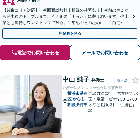
相続・遺言
【関東エリア対応】【初回面談無料｜相続の共著あり】生前の備えか
ら発生後のトラブルまで、皆さまの「困った」に寄り添います。他士
業とも連携しワンストップで対応。ご年配の方のために、ご自宅やご
近所への出張相談も実施【秘密厳守｜休日・夜間相談可】
料金表を見る
電話でお問い合わせ
メールでお問い合わせ
中山 純子
弁護士
埼玉県
弁護士法人アルファ総合法律事務所
横浜市港南
面談方法(対
営業時間：0
区
からも
面・電話・ビデ
9:00~17:00
相談受付中
オなど)は応相
（土曜日）
談