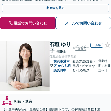
との連携力を活かした最適解の追求【WEB面談対応】
料金表を見る
電話でお問い合わせ
メールでお問い合わせ
石垣 ゆり
千葉県
インタビュ
ーを見る
子
弁護士
佐野総合法律事務所
営業時
横浜市港南
面談方法(対面・
区
からも相
電話・ビデオな
間：本日
談受付中
ど)は応相談
定休日
相続・遺言
【千葉中央駅5分、船橋駅１分】親族間トラブルの解決実績多数！連