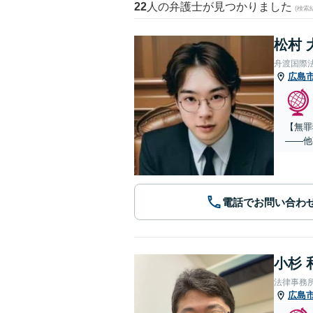
22
人の弁護士が見つかりました
(検索
松村 
舟渡国際
広島
【無罪
——他
電話でお問い合わ
小杉 
法律事務
広島