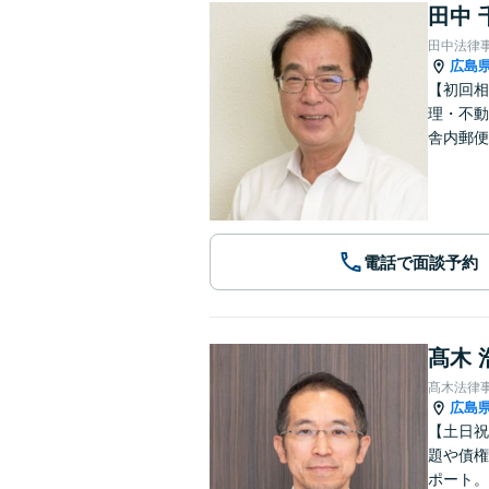
田中 
田中法律
広島
【初回相
理・不動
舎内郵便
電話で面談予約
髙木 
髙木法律
広島
【土日祝
題や債権
ポート。