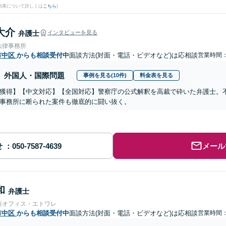
結果について詳しくは
こちら
)
大介
弁護士
インタビューを見る
法律事務所
市中区
からも相談受付中
面談方法(対面・電話・ビデオなど)は応相談
営業時間
外国人・国際問題
事例を見る(10件)
料金表を見る
獲得】【中文対応】【全国対応】警察庁の公式解釈を高裁で砕いた弁護士。
事務所に断られた案件も徹底的に闘い抜く。
せ
メール
和
弁護士
所オフィス・エトワレ
市中区
からも相談受付中
面談方法(対面・電話・ビデオなど)は応相談
営業時間