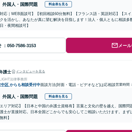
外国人・国際問題
料金表を見る
対応｜WEB面談可】【初回相談60分無料】【フランス語・英語対応】【ス
クを活かし、あなたが真に望む解決を目指します！法人・個人ともに相談多
日・夜間相談可】
せ
メール
弁護士
インタビューを見る
 LIGHT法律事務所
市中区
からも相談受付中
面談方法(対面・電話・ビデオなど)は応相談
営業時間
外国人・国際問題
料金表を見る
エリア対応】【日本と中国の弁護士資格有】言葉と文化の壁を越え、国際問
護士が直接対応。日本全国どこからでも安心してご相談いただけます。まず
無料】