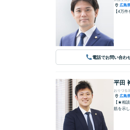
広島
【4万件
電話でお問い合わ
平田 
おりづる
広島
【★相談
筋を示