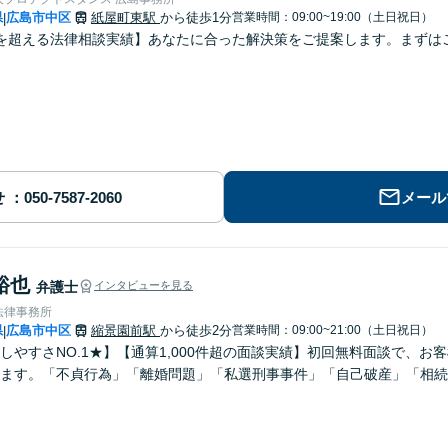
県
広島市中区
紙屋町東駅
から徒歩1分
営業時間：09:00~19:00（土日祝日）
|
を超える法律相談実績】あなたに合った解決策をご提案します。まずはご
せ
メール
裕也
弁護士
インタビューを見る
法律事務所
県
広島市中区
縮景園前駅
から徒歩2分
営業時間：09:00~21:00（土日祝日）
|
しやすさNO.1★】【通算1,000件超の面談実績】初回無料面談で、
します。「不貞行為」「離婚問題」「私選刑事事件」「自己破産」「相続