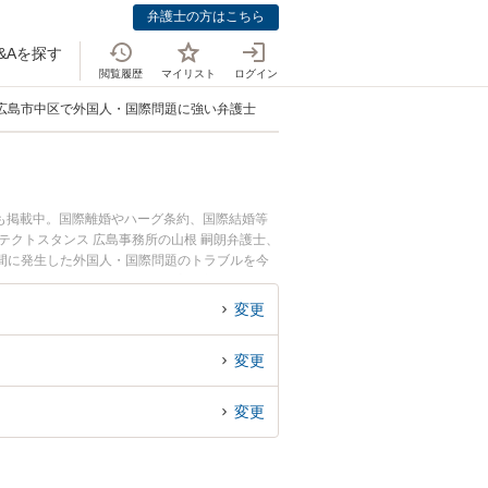
弁護士の方はこちら
&Aを探す
閲覧履歴
マイリスト
ログイン
広島市中区で外国人・国際問題に強い弁護士
も掲載中。国際離婚やハーグ条約、国際結婚等
テクトスタンス 広島事務所の山根 嗣朗弁護士、
間に発生した外国人・国際問題のトラブルを今
人・国際問題を法律相談できる広島市中区内の弁
変更
変更
変更