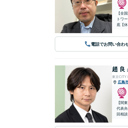
【全国
トワー
底【休
電話でお問い合わ
趙 良
東京CITY
広島
【関東
代表弁
回相談