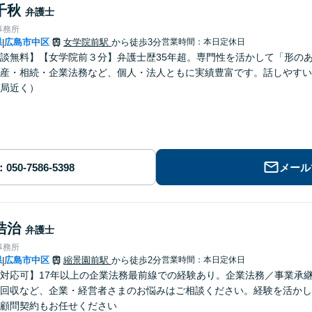
千秋
弁護士
事務所
県
広島市中区
女学院前駅
から徒歩3分
営業時間：本日定休日
|
談無料】【女学院前３分】弁護士歴35年超。専門性を活かして「形の
産・相続・企業法務など、個人・法人ともに実績豊富です。話しやすい
局近く）
メール
浩治
弁護士
事務所
県
広島市中区
縮景園前駅
から徒歩2分
営業時間：本日定休日
|
対応可】17年以上の企業法務最前線での経験あり。企業法務／事業承
回収など、企業・経営者さまのお悩みはご相談ください。経験を活かし
顧問契約もお任せください