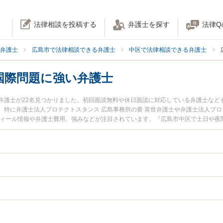
法律相談を投稿する
弁護士を探す
法律Q
弁護士
広島市で法律相談できる弁護士
中区で法律相談できる弁護士
国際問題に強い弁護士
弁護士が22名見つかりました。初回面談無料や休日面談に対応している弁護士など
特に弁護士法人プロテクトスタンス 広島事務所の黄 英世弁護士や弁護士法人プロ
フィール情報や弁護士費用、強みなどが注目されています。『広島市中区で土日や夜
題のトラブル解決の実績豊富な近くの弁護士を検索したい』『初回相談無料で外国
さんにおすすめです。