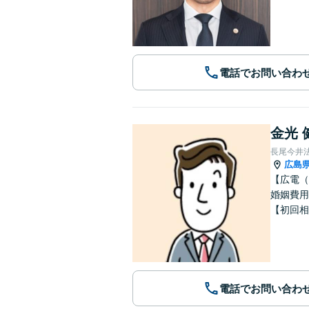
電話でお問い合わ
金光 
長尾今井
広島
【広電（
婚姻費用
【初回相
電話でお問い合わ