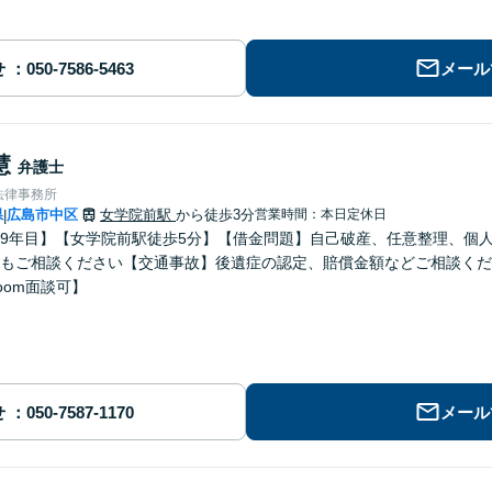
せ
メール
慧
弁護士
法律事務所
県
広島市中区
女学院前駅
から徒歩3分
営業時間：本日定休日
|
9年目】【女学院前駅徒歩5分】【借金問題】自己破産、任意整理、個
もご相談ください【交通事故】後遺症の認定、賠償金額などご相談くだ
oom面談可】
せ
メール