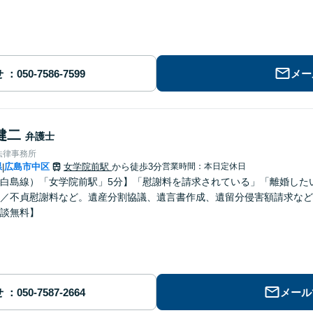
せ
メー
健二
弁護士
法律事務所
県
広島市中区
女学院前駅
から徒歩3分
営業時間：本日定休日
|
白島線）「女学院前駅」5分】「慰謝料を請求されている」「離婚した
／不貞慰謝料など。遺産分割協議、遺言書作成、遺留分侵害額請求など
談無料】
せ
メール