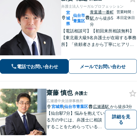
弁護士法人リーガルプロフェッション
青葉通一番町
営業時間：
宮
仙台市
本日定休日
城
駅
から徒歩5
|
青葉区
県
分
【電話相談可】【初回来所相談無料】
【東北最大級9名弁護士が在籍する事務
所】「依頼者さまから丁寧にヒアリン
グし、最適な離婚を提案」「不倫慰謝
料／請求する側・された側どちらも
可」多角的な視点で労働問題をサポー
電話でお問い合わせ
メールでお問い合わせ
ト【休日夜間相談可】【完全個室対
応】
齋藤 慎也
弁護士
広瀬通中央法律事務所
宮城県
仙台市青葉区
広瀬通駅
から徒歩3分
|
【仙台駅7分】悩みを抱えてい
詳細を見
る方の中には、弁護士に相談
る
することをためらっている方
もいらっしゃるかもしれませ