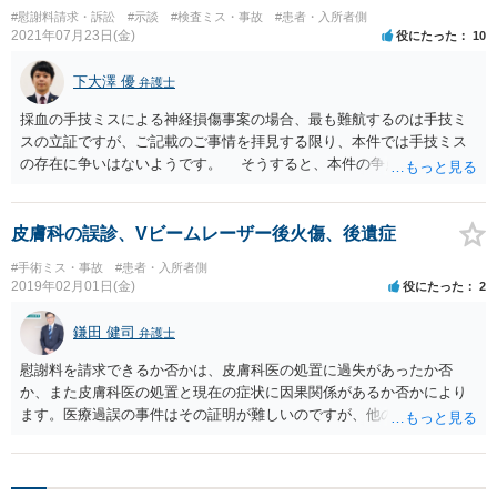
#慰謝料請求・訴訟
#示談
#検査ミス・事故
#患者・入所者側
2021年07月23日(金)
役にたった
10
下大澤 優
弁護士
採血の手技ミスによる神経損傷事案の場合、最も難航するのは手技ミ
スの立証ですが、ご記載のご事情を拝見する限り、本件では手技ミス
の存在に争いはないようです。 そうすると、本件の争点は、損害額
に尽きるかと思われます。 相手方保険会社が提示した賠償額に関し
ては、裁判基準よりも低額です。 保険会社内部の賠償基準を用いて
金額を算定したのだと思われますが、このような算定方法が裁判基準
皮膚科の誤診、Vビームレーザー後火傷、後遺症
として通用するわけではありません。 通院期間が１３ヶ月の場合、
#手術ミス・事故
#患者・入所者側
裁判基準によると通院慰謝料は１２０万円〜１５８万円となります
2019年02月01日(金)
役にたった
2
（ただし、通院頻度が少ない場合は減額修正されることもあり得ま
す）。 また、裁判基準によると、１４級の後遺障害慰謝料は１１０
鎌田 健司
弁護士
万円となります。 上記２点を比較しただけでも、保険会社の提示額
が裁判基準よりも大幅に低いことが明らかです。 また、後遺障害の
慰謝料を請求できるか否かは、皮膚科医の処置に過失があったか否
存在を前提とした場合、将来にわたる労働能力の低下による損害賠償
か、また皮膚科医の処置と現在の症状に因果関係があるか否かにより
（逸失利益といいます）を請求することもできます。 ご質問者様の
ます。医療過誤の事件はその証明が難しいのですが、他の専門医の協
収入状況にもよりますが、逸失利益も相応の金額となる可能性があり
力をいただきながら進めることも可能です。慰謝料の金額は、後遺症
ます。 弁護士が介入することにより保険会社の対応が変わることは
の程度にもよります。難しい問題ですので、一度弁護士にご相談した
十分あり得ますので、本件は弁護士に依頼した上で交渉を行うことが
方がよいと思います。
望ましい事案です。 ご記載の情報限りで確たることを申し上げるこ