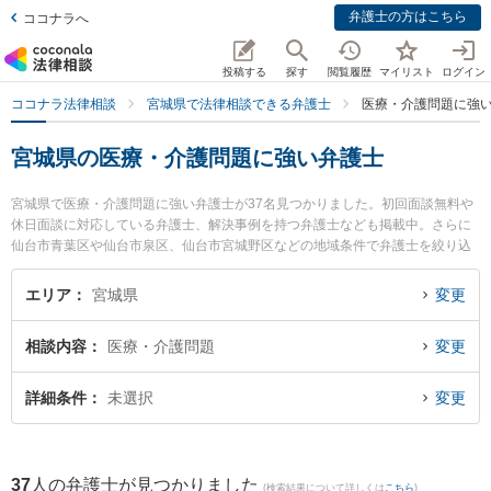
弁護士の方はこちら
ココナラへ
投稿する
探す
閲覧履歴
マイリスト
ログイン
ココナラ法律相談
宮城県で法律相談できる弁護士
医療・介護問題に強
宮城県の医療・介護問題に強い弁護士
宮城県で医療・介護問題に強い弁護士が37名見つかりました。初回面談無料や
休日面談に対応している弁護士、解決事例を持つ弁護士なども掲載中。さらに
仙台市青葉区や仙台市泉区、仙台市宮城野区などの地域条件で弁護士を絞り込
めます。歯科治療ミスや美容整形のトラブル、産婦人科の訴訟等の細かな分野
での絞り込み検索もでき便利です。特に弁護士法人リーガルプロフェッション
エリア
宮城県
変更
の髙田 英典弁護士や定禅寺通り法律事務所の下大澤 優弁護士、大町法律事務所
の小田嶋 章宏弁護士のプロフィール情報や弁護士費用、強みなどが注目されて
相談内容
医療・介護問題
変更
います。『宮城県で土日や夜間に発生した医療・介護問題のトラブルを今すぐ
に弁護士に相談したい』『医療・介護問題のトラブル解決の実績豊富な近くの
弁護士を検索したい』『初回相談無料で医療・介護問題を法律相談できる宮城
詳細条件
未選択
変更
県内の弁護士に相談予約したい』などでお困りの相談者さんにおすすめです。
37
人の弁護士が見つかりました
(検索結果について詳しくは
こちら
)