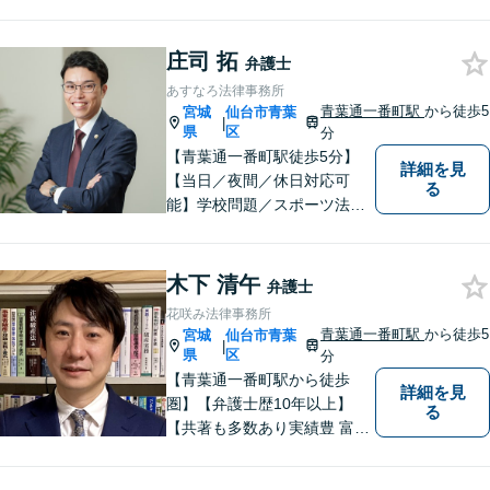
ん。しかし弁護士に相談する
ことで、スムーズな解決が期
庄司 拓
待できます。 どんなことで
弁護士
も、お気軽に相談ください。
あすなろ法律事務所
青葉通一番町駅
から徒歩5
宮城
仙台市青葉
|
県
区
分
【青葉通一番町駅徒歩5分】
詳細を見
【当日／夜間／休日対応可
る
能】学校問題／スポーツ法務
／交通事故／離婚・男女問題
／消費者被害／債務整理／相
続／刑事事件など幅広く対
木下 清午
弁護士
応。悩みを抱えた方が気軽に
花咲み法律事務所
相談できるように、親しみや
青葉通一番町駅
から徒歩5
宮城
仙台市青葉
|
すい雰囲気作りを心掛けてお
県
区
分
ります。
【青葉通一番町駅から徒歩
詳細を見
圏】【弁護士歴10年以上】
る
【共著も多数あり実績豊 富】
様々な業種の中小企業からの
ご依頼多数！企業の内情に精