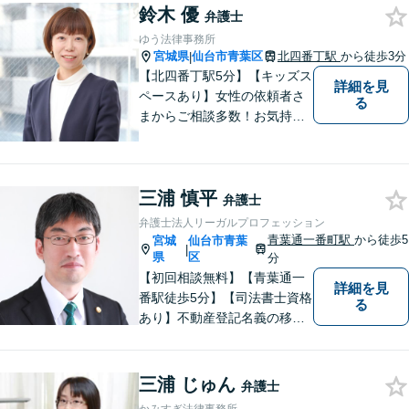
通した深いアドバ イスが可
鈴木 優
弁護士
能。借金・債務整理に関して
ゆう法律事務所
も熟知。
宮城県
仙台市青葉区
北四番丁駅
から徒歩3分
|
【北四番丁駅5分】【キッズス
詳細を見
ペースあり】女性の依頼者さ
る
まからご相談多数！お気持ち
に寄り添うことを一番大切に
しています。離婚・男女問題
はお任せください！不貞慰謝
三浦 慎平
料請求／親権・養育費【労働
弁護士
問題】マタハラなど女性特有
弁護士法人リーガルプロフェッション
のトラブルに迅速に対応【初
青葉通一番町駅
から徒歩5
宮城
仙台市青葉
|
回相談無料】
県
区
分
【初回相談無料】【青葉通一
詳細を見
番駅徒歩5分】【司法書士資格
る
あり】不動産登記名義の移転
など登記実務に多く携わって
きました。不動産・相続・遺
産分割のほか、交通事故・離
三浦 じゅん
弁護士
婚・借金などあらゆる法律問