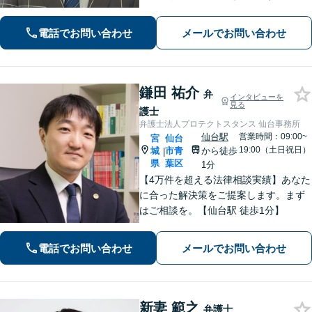
婚・男女問題】親権・面会・モラハラ
など男性からのご依頼多数【相続・遺
電話でお問い合わせ
メールでお問い合わせ
言】遺産分割などスムーズに解決【初
回相談60分無料】【オンライン相談可
能】
鎌田 祐介
弁
インタビューを
見る
護士
弁護士法人プロテクトスタンス 仙台事務所
仙台駅
営業時間：09:00~
宮
仙台
19:00（土日祝日）
城
市青
から徒歩
|
県
葉区
1分
【4万件を超える法律相談実績】あなた
に合った解決策をご提案します。まず
はご相談を。【仙台駅 徒歩1分】
電話でお問い合わせ
メールでお問い合わせ
新妻 範之
弁護士