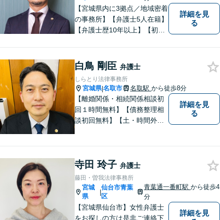
【宮城県内に3拠点／地域密着
詳細を見
の事務所】【弁護士5人在籍】
る
【弁護士歴10年以上】【初回
相談30分無料】「具体的に相
談内容が決まっていない」と
いう方も、まずはお電話くだ
白鳥 剛臣
弁護士
さい。個人や企業のあらゆる
しらとり法律事務所
トラブルに対応【青葉通一番
宮城県
名取市
名取駅
から徒歩8分
|
町駅1分】
【離婚関係・相続関係相談初
詳細を見
回１時間無料】【債務整理相
る
談初回無料】【土・時間外応
相談】【駐車場あり】【法テ
ラス利用可】 かかりつけの
弁護士を見つけておきません
寺田 玲子
か？
弁護士
藤田・曽我法律事務所
青葉通一番町駅
から徒歩4
宮城
仙台市青葉
|
県
区
分
【宮城県仙台市】女性弁護士
詳細を見
をお探しの方は是非ご連絡下