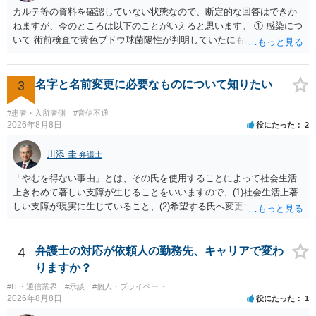
カルテ等の資料を確認していない状態なので、断定的な回答はできか
ねますが、今のところは以下のことがいえると思います。 ① 感染につ
いて 術前検査で黄色ブドウ球菌陽性が判明していたにもかかわらず、
予防的抗菌処置を行わずに手術を施行したことについて、当時の標準
的な医療水準に照らして相当でないと判断された場合には、相手方の
過失が認められる可能性があります。 当時の標準的な医療水準につい
3
名字と名前変更に必要なものについて知りたい
ては、リサーチの必要性があると思います。 ② 肋軟骨採取について
仮に左右でリスクが著しくことなるという事実が立証できるのであれ
#患者・入所者側
#音信不通
ば、それに関する説明や選択の機会が与えられなかったことは、説明
2026年8月8日
役にたった
2
義務違反にあたり、慰謝料が請求できる可能性があります。 ③ 鼻孔縁
挙上について 施術内容に「鼻孔緑挙上」が含まれる合意がある事実
川添 圭
弁護士
と、それを相手方が勝手に取りやめた事実を立証できれば、債務不履
「やむを得ない事由」とは、その氏を使用することによって社会生活
行責任を追及できる可能性があります。 また術中の変更可能性に関す
上きわめて著しい支障が生じることをいいますので、(1)社会生活上著
る事前の説明がなされていないのであれば、説明義務違反にあたり、
しい支障が現実に生じていること、(2)希望する氏へ変更できればその
これについても損害賠償請求できる可能性があります。 詳しくは、術
支障が解消できる（解消される）ことを、具体的な資料をもって説明
前説明書や同意書の内容を精査する必要があります。 なお、請求書に
できるかどうかがポイントです。 記録中に現れた一切の事情が判断対
鼻孔緑挙上が実施内容として記載されている事実は、施術内容に鼻孔
象ですので、上記(1)と(2)を説明できる資料は全て（ただし理路整然
4
弁護士の対応が依頼人の勤務先、キャリアで変わ
緑挙上が含まれる合意がある事実を推認させる事実になると思われま
に）提出することが必要になります。「フラッシュバック」とのこと
す。 ④当初の手術費用の返金や、他院での修正手術費用についても補
りますか？
なので、例えば、医学上確立されているPTSDの診断基準に合致した説
償を求めることが可能かについて 上記①〜③で記載された相手方の過
#IT・通信業界
#示談
#個人・プライベート
明とそれに沿う資料の提出が必要になってくるように思います。 精神
失又は債務不履行（他に過失又は債務不履行がある場合はそれも含
2026年8月8日
役にたった
1
的・心理的な理由の氏変更は様々な意味でハードルがかなり高く、弁
む）が認定され、それらと損害（当初の手術費用や他院での修正手術