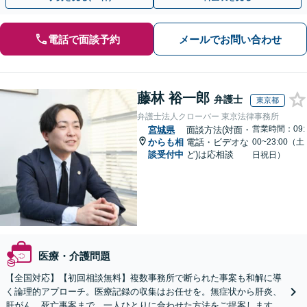
電話で面談予約
メールでお問い合わせ
藤林 裕一郎
弁護士
東京都
弁護士法人クローバー 東京法律事務所
営業時間：09:
宮城県
面談方法(対面・
からも相
電話・ビデオな
00~23:00（土
談受付中
ど)は応相談
日祝日）
医療・介護問題
【全国対応】【初回相談無料】複数事務所で断られた事案も和解に導
く論理的アプローチ。医療記録の収集はお任せを。無症状から肝炎、
肝がん、死亡事案まで、一人ひとりに合わせた方法をご提案します。