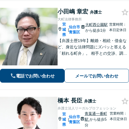
小田嶋 章宏
弁護士
大町法律事務所
宮
大町西公園駅
営業時間：
仙台市
城
|
本日定休日
から徒歩1分
青葉区
県
【弁護士歴19年】離婚・相続・借金な
ど、身近な法律問題にズバッと答える
「頼れる町弁」。 相手との交渉、調
停、裁判、各種手続まで、必要に応じ
て安心してお任せいただけます。 【相
談料30分1,100円】【大町西公園駅1
電話でお問い合わせ
メールでお問い合わせ
分】【夜間・休日対応可能】
橋本 長臣
弁護士
弁護士法人リーガルプロフェッション
青葉通一番町
営業時間：
宮
仙台市
本日定休日
城
駅
から徒歩5
|
青葉区
県
分