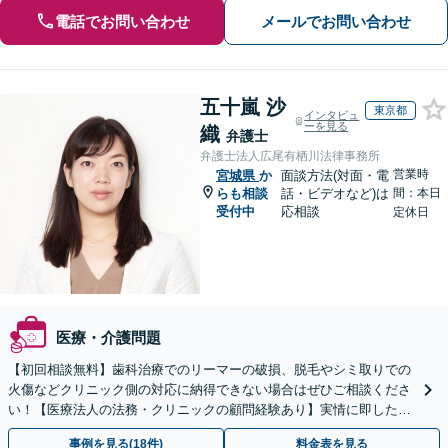
電話でお問い合わせ
メールでお問い合わせ
五十嵐 沙
東京都
インタビュ
ーを見る
織
弁護士
弁護士法人広尾有栖川法律事務所
営業時
宮城県
か
面談方法(対面・電
らも相談
話・ビデオなど)は
間：本日
受付中
応相談
定休日
医療・介護問題
【初回相談無料】歯科治療でのリーマーの破損、脱毛やシミ取りでの
火傷などクリニック側の対応に納得できない場合はぜひご相談くださ
い！【医療法人の法務・クリニックの顧問経験あり】実情に即したア
ドバイスで、納得のできるトラブルの解決を目指します。
事例を見る(18件)
料金表を見る