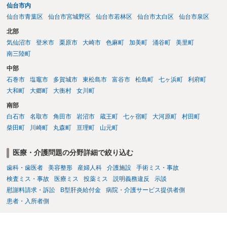
仙台市内
仙台市青葉区
仙台市宮城野区
仙台市若林区
仙台市太白区
仙台市泉区
北部
気仙沼市
登米市
栗原市
大崎市
色麻町
加美町
涌谷町
美里町
南三陸町
中部
石巻市
塩竈市
多賀城市
東松島市
富谷市
松島町
七ヶ浜町
利府町
大和町
大郷町
大衡村
女川町
南部
白石市
名取市
角田市
岩沼市
蔵王町
七ヶ宿町
大河原町
村田町
柴田町
川崎町
丸森町
亘理町
山元町
医療・介護問題の分野詳細で絞り込む
歯科・歯医者
美容整形
産婦人科
介護施設
手術ミス・事故
検査ミス・事故
医療ミス
投薬ミス
説明義務違反
示談
慰謝料請求・訴訟
B型肝炎給付金
病院・介護サービス提供者側
患者・入所者側