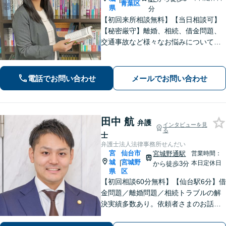
青葉区
県
分
【初回来所相談無料】【当日相談可】
【秘密厳守】離婚、相続、借金問題、
交通事故など様々なお悩みについて、
誠実にお話しをうかがいスピーディー
な問題解決を目指します。まずはお気
軽にご相談下さい。
電話でお問い合わせ
メールでお問い合わせ
田中 航
弁護
インタビューを見
る
士
弁護士法人法律事務所せんだい
宮
仙台市
宮城野通駅
営業時間：
城
宮城野
|
本日定休日
から徒歩3分
県
区
【初回相談60分無料】【仙台駅6分】借
金問題／離婚問題／相続トラブルの解
決実績多数あり。依頼者さまのお話や
ご要望を丁寧にお聞きし、弁護士が解