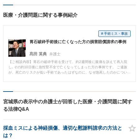
医療・介護問題に関する事例紹介
# 手術ミス・事故
胃石破砕手術後に亡くなった方の損害賠償請求の事例
髙田 英典
弁護士
【ご相談内容】胃石の破砕手術を受けて、約2週間後に腹痛を訴えて再入院
し､その約10日後に急性腎不全で亡くなってしまった方の事例です。 ご遺族
が、死亡のリスクが低い手術であったはずなのに、なぜ急死したのかについ
ての病院の説明に納得できないとのことで、当事務所にご相談にみえられま
した。 医療調査の結果、最初に受けた胃石の破砕手術の際に長期にわたって
服用していたステロイド剤の投与が中止されたこと、亡くなる3日前にステロ
イド剤の投与が再開されたこと、急性腎不全の症状がステロイド剤の服用中
止に起因する可能性があると考えられることがわかりました。 この点を病院
宮城県の表示中の弁護士が回答した医療・介護問題に関す
へ主張して損害賠償請求を行なったところ、病院側は医療過誤を争うも、示
る法律Q&A
談交渉時点で５００万円の解決金による和解の提示をしてきました。 しか
し、この提示では可決ができないため、ＡＤＲを申し立て、病院側から十分
な損害賠償金の支払を受けることで解決しました。 医療調査の結果、なぜ急
死したのかの原因を把握でき、また、その原因が医療水準に照らして問題が
採血ミスによる神経損傷、適切な慰謝料請求の方法と
あったことから、解決につながりました。
は？