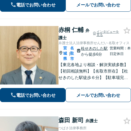
決まで対応・サポートします【土曜日
電話でお問い合わせ
メールでお問い合わせ
も営業】交通事故や刑事事件のご相談
もお任せください【Web面談可】
赤桐 仁輔
弁
インタビューを
見る
護士
弁護士法人法律事務所せんだい 名取オフィス
宮
名
杜せきのした駅
営業時間：本
城
取
|
日定休日
から徒歩6分
県
市
【東北各地より相談・解決実績多数】
【初回相談無料】【名取市所在】【杜
せきのした駅徒歩６分】【駐車場完
備】法律問題を抱える方々の不安を一
日でも早く取り除き、穏やかな日常を
電話でお問い合わせ
メールでお問い合わせ
取り戻せるよう尽力いたします。【完
全個室・防音】【プライバシー配慮】
森田 新司
弁護士
つばさ法律事務所