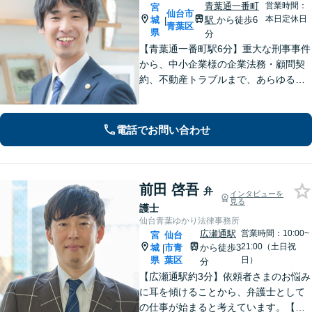
青葉通一番町
営業時間：
宮
仙台市
本日定休日
城
駅
から徒歩6
|
青葉区
県
分
【青葉通一番町駅6分】重大な刑事事件
から、中小企業様の企業法務・顧問契
約、不動産トラブルまで、あらゆる法
律問題に全力を尽くします。ご相談い
ただくだけで解決の糸口が見える場合
もございます。一人で抱え込まず、ま
電話でお問い合わせ
ずは初回無料相談へご連絡ください。
前田 啓吾
弁
インタビューを
見る
護士
仙台青葉ゆかり法律事務所
広瀬通駅
営業時間：10:00~
宮
仙台
21:00（土日祝
城
市青
から徒歩3
|
県
葉区
日）
分
【広瀬通駅約3分】依頼者さまのお悩み
に耳を傾けることから、弁護士として
の仕事が始まると考えています。【離