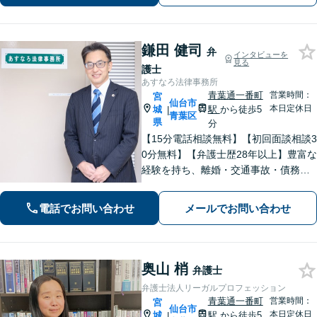
重視しています。お困りの方はご相談
ください。
鎌田 健司
弁
インタビューを
見る
護士
あすなろ法律事務所
青葉通一番町
営業時間：
宮
仙台市
本日定休日
城
駅
から徒歩5
|
青葉区
県
分
【15分電話相談無料】【初回面談相談3
0分無料】【弁護士歴28年以上】豊富な
経験を持ち、離婚・交通事故・債務整
理・相続・消費者被害など、幅広く対
応。司法書士や税理士と連携。【青葉
電話でお問い合わせ
メールでお問い合わせ
通一番町駅5分】
奥山 梢
弁護士
弁護士法人リーガルプロフェッション
青葉通一番町
営業時間：
宮
仙台市
本日定休日
城
駅
から徒歩5
|