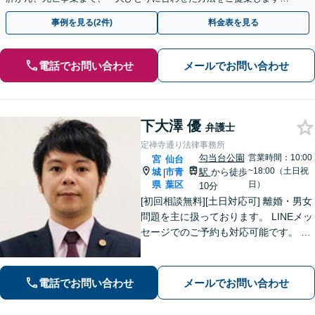
手続きの負担を減らし、権利を守ります。
事例を見る(2件)
料金表を見る
電話でお問い合わせ
メールでお問い合わせ
下大澤 優
弁護士
定禅寺通り法律事務所
勾当台公園
営業時間：10:00
宮
仙台
~18:00（土日祝
城
市青
駅
から徒歩
|
県
葉区
日）
10分
[初回相談無料][土日対応可] 離婚・男女
問題を主に扱っております。 LINEメッ
セージでのご予約も対応可能です。 LI
NEでのご予約をご希望の場合は、以下
のリンクからご登録ください。 https://l
in.ee/uFqpYWb
電話でお問い合わせ
メールでお問い合わせ