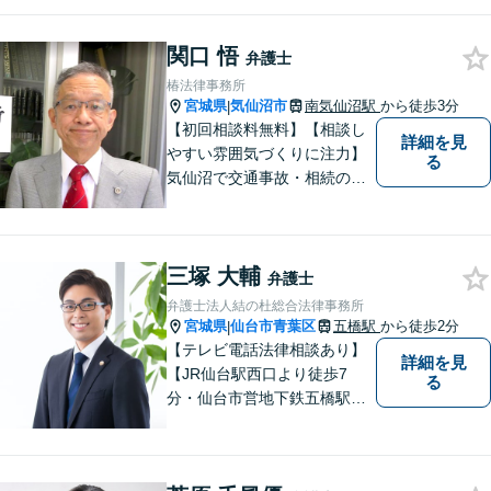
談あり】
関口 悟
弁護士
椿法律事務所
宮城県
気仙沼市
南気仙沼駅
から徒歩3分
|
【初回相談料無料】【相談し
詳細を見
やすい雰囲気づくりに注力】
る
気仙沼で交通事故・相続のこ
となら椿法律事務所におまか
せください！不動産（売買・
賃貸・欠陥住宅）・相続・離
三塚 大輔
婚・刑事事件のご相談にも対
弁護士
応します。【南気仙沼駅3分】
弁護士法人結の杜総合法律事務所
宮城県
仙台市青葉区
五橋駅
から徒歩2分
|
【テレビ電話法律相談あり】
詳細を見
【JR仙台駅西口より徒歩7
る
分・仙台市営地下鉄五橋駅北4
出口より徒歩２分】 【初回相
談無料】【税理士法人併設】
【五橋本店・東京支店】【夜