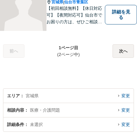
【明朗な料金体系】お気軽に
宮城県
仙台市青葉区
|
ご相談下さい。
【初回相談無料】【休日対応
詳細を見
可】【夜間対応可】仙台市で
る
お困りの方は、ぜひご相談く
ださい。民事刑事問わず培っ
てきた経験を生かしたリーガ
ルサービスが提供できます。
1ページ目
前へ
次へ
(2ページ中)
エリア
宮城県
変更
相談内容
医療・介護問題
変更
詳細条件
未選択
変更