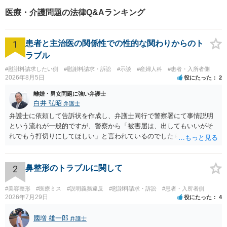
とはできませんが、本件は、弁護士に依頼をしたとしても費用倒れに
医療・介護問題の法律Q&Aランキング
なるリスクは低い事案かと思います。
1
患者と主治医の関係性での性的な関わりからのト
ラブル
#慰謝料請求したい側
#慰謝料請求・訴訟
#示談
#産婦人科
#患者・入所者側
2026年8月5日
役にたった
2
離婚・男女問題に強い弁護士
白井 弘昭
弁護士
弁護士に依頼して告訴状を作成し、弁護士同行で警察署にて事情説明
という流れが一般的ですが、警察から「被害届は、出してもいいがそ
れでもう打切りにしてほしい」と言われているのでしたら、あまり結
論は変わらないかもしれないですね。 所轄の警察を飛び越えて、直接
検察庁に訴えるのもありかもしれないですが、実際に捜査をするの
は、結局所轄だと思われますので、やはり結論は変わらないかもしれ
2
鼻整形のトラブルに関して
ないです。 一度、最寄りの「刑事に強い」とうたっている弁護士に相
談してみてはいかがでしょうか。 以上、ご参考まで。
#美容整形
#医療ミス
#説明義務違反
#慰謝料請求・訴訟
#患者・入所者側
2026年7月29日
役にたった
4
國増 雄一郎
弁護士