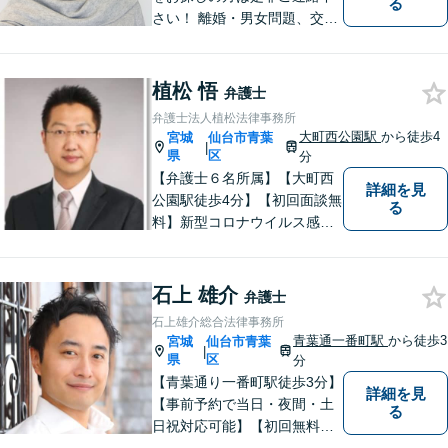
る
さい！ 離婚・男女問題、交通
事故被害者（死亡事故も扱っ
ています）、刑事事件、借金
問題・破産、犯罪被害者事件
植松 悟
弁護士
を多く扱っています。 相談し
弁護士法人植松法律事務所
てよかった、と多くの声をい
大町西公園駅
から徒歩4
宮城
仙台市青葉
|
ただいています。
県
区
分
【弁護士６名所属】【大町西
詳細を見
公園駅徒歩4分】【初回面談無
る
料】新型コロナウイルス感染
拡大や業績の悪化によって、
借金でお困りの方へ解決策を
ご提案いたします。その他分
石上 雄介
弁護士
野にも対応可能。相談者が十
石上雄介総合法律事務所
分に理解できるよう丁寧に説
青葉通一番町駅
から徒歩3
宮城
仙台市青葉
|
明することを心がけていま
県
区
分
す。
【青葉通り一番町駅徒歩3分】
詳細を見
【事前予約で当日・夜間・土
る
日祝対応可能】【初回無料相