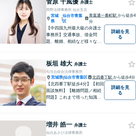
菅原 千風優
間・土曜相談あり】【明るく
弁護士
キレイな完全個室相談室】
岡野法律事務所 仙台支店
青葉通一番町駅
から徒歩4
宮城
仙台市青葉
|
県
区
分
【中四国九州最大級の弁護士
詳細を見
事務所】交通事故、借金問
る
題、離婚、相続など様々な問
題について、「何度でも無
料」の相談を行っています！
まずはお気軽にご相談くださ
板垣 雄大
弁護士
い！
勾当台総合法律事務所
宮城県
仙台市青葉区
北四番丁駅
から徒歩4分
|
【北四番丁駅徒歩4分】【初回
詳細を見
面談無料】【離婚問題／相続
る
問題】これまで培った知識と
経験をもとに、依頼者を最善
の解決に導けるよう全力でサ
ポートします。【休日／夜間
増井 皓一
対応可能】丁寧かつ迅速多対
弁護士
応でお悩みを解決します。
仙台あさひ法律事務所