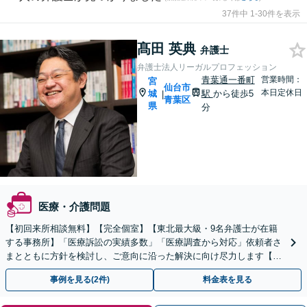
37件中 1-30件を表示
髙田 英典
弁護士
弁護士法人リーガルプロフェッション
青葉通一番町
営業時間：
宮
仙台市
本日定休日
城
駅
から徒歩5
|
青葉区
県
分
医療・介護問題
【初回来所相談無料】【完全個室】【東北最大級・9名弁護士が在籍
する事務所】「医療訴訟の実績多数」「医療調査から対応」依頼者さ
まとともに方針を検討し、ご意向に沿った解決に向け尽力します【24
時間メール・LINE予約受付】【土曜面談対応】
事例を見る(2件)
料金表を見る