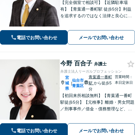
【完全個室で相談可】【近隣駐車場
有】【青葉通一番町駅 徒歩5分】利益
を追求するのではなく法律と良心に従
って紛争の解決をすることが大切だと
考えています。依頼者様の意向を丁寧
にお聞きしご要望に沿った解決をする
電話でお問い合わせ
メールでお問い合わせ
ように心がけています。お気軽にご相
談ください。
今野 百合子
弁護士
弁護士法人リーガルプロフェッション
青葉通一番町
営業時間：
宮
仙台市
本日定休日
城
駅
から徒歩5
|
青葉区
県
分
【初回来所相談無料】【青葉通一番町
駅徒歩5分】【元検事】離婚・男女問題
／刑事事件／借金・債務整理など、あ
らゆる法律問題に全力を尽くします。
ご相談者さまのお話を丁寧にうかが
い、最善の解決策へと導くことを最も
電話でお問い合わせ
メールでお問い合わせ