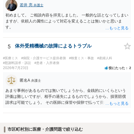
護士へ依頼しても苦労することが強く予想されるところです。、もし
費用）との間に相当因果関係が認められる場合は、補償を求めること
若井 亮
弁護士
本人申立てをお考えであれば、医学知識はもちろん法律知識も要求さ
は可能です。 以上です。 何かあればご連絡ください。
れますので、性急な申立てをせず、知識と資料をしっかりと揃えて、
初めまして。 ご相談内容を拝見しました。 一般的な話となってしまい
万全の体制で申立てに臨んだ方がよいと思われます。
ますが、依頼人の属性によって対応を変えることは無いかと思いま
す。
5
体外受精機械の故障によるトラブル
#医療ミス
#病院・介護サービス提供者側
#検査ミス・事故
#産婦人科
#慰謝料請求・訴訟
#患者・入所者側
2026年7月23日
役にたった
2
匿名A
弁護士
あまり事例があるものでは無いでしょうから、金銭的にいくらという
評価は難しいですが、相手の過失によるものでしょうから、損害賠償
請求は可能でしょう。 その医師に保管や採卵で払って費用の返金＋α
（ここがいくらになるか、相場はわかりませんが）の請求になるかと
思います。
市区町村別に医療・介護問題で絞り込む