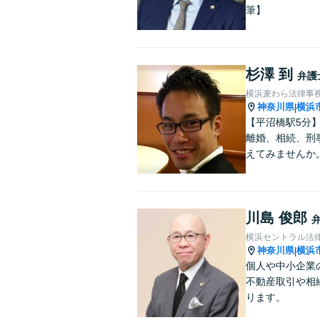
筆】
杉澤 到
弁護
横浜麦わら法律事
神奈川県
横浜
|
【平沼橋駅5分
離婚、相続、刑
えてみませんか
川島 俊郎
横浜セントラル法
神奈川県
横浜
|
個人や中小企業
不動産取引や相
ります。