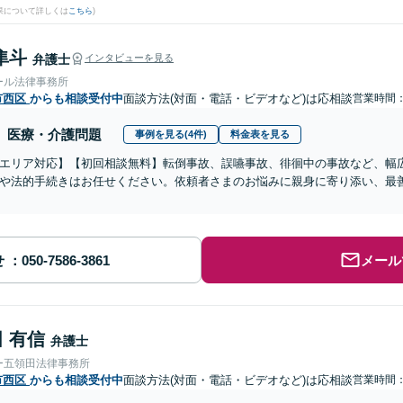
果について詳しくは
こちら
)
隼斗
弁護士
インタビューを見る
ール法律事務所
市西区
からも相談受付中
面談方法(対面・電話・ビデオなど)は応相談
営業時間：0
医療・介護問題
事例を見る(4件)
料金表を見る
エリア対応】【初回相談無料】転倒事故、誤嚥事故、徘徊中の事故など、幅
や法的手続きはお任せください。依頼者さまのお悩みに親身に寄り添い、最
せ
メール
 有信
弁護士
ー五領田法律事務所
市西区
からも相談受付中
面談方法(対面・電話・ビデオなど)は応相談
営業時間：0