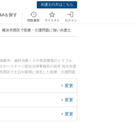
弁護士の方はこちら
&Aを探す
閲覧履歴
マイリスト
ログイン
横浜市西区で医療・介護問題に強い弁護士
も掲載中。歯科治療ミスや美容整形のトラブル、
士やヘリテージ総合法律事務所の岩井 知大弁護
浜市西区で土日や夜間に発生した医療・介護問題
談無料で医療・介護問題を法律相談できる横浜市
変更
変更
変更