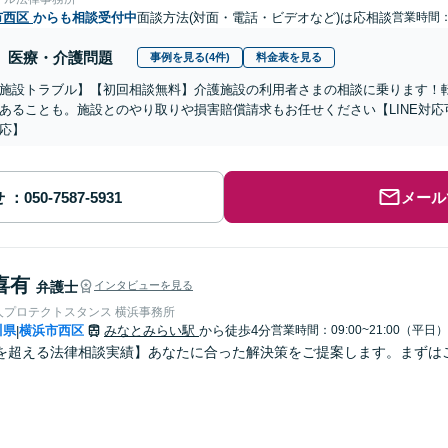
市西区
からも相談受付中
面談方法(対面・電話・ビデオなど)は応相談
営業時間：0
医療・介護問題
事例を見る(4件)
料金表を見る
施設トラブル】【初回相談無料】介護施設の利用者さまの相談に乗ります！
あることも。施設とのやり取りや損害賠償請求もお任せください【LINE対
応】
せ
メール
喜有
弁護士
インタビューを見る
人プロテクトスタンス 横浜事務所
川県
横浜市西区
みなとみらい駅
から徒歩4分
営業時間：09:00~21:00（平日）
|
を超える法律相談実績】あなたに合った解決策をご提案します。まずは