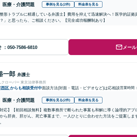
医療・介護問題
事例を見る(2件)
料金表を見る
整形トラブルに精通している弁護士】費用を抑えて迅速解決へ！医学的証拠資
？」と思ったら、ご相談ください。【完全成功報酬制あり】
せ
メール
裕一郎
弁護士
人クローバー 東京法律事務所
市西区
からも相談受付中
面談方法(対面・電話・ビデオなど)は応相談
営業時間：0
医療・介護問題
事例を見る(2件)
料金表を見る
対応】【初回相談無料】複数事務所で断られた事案も和解に導く論理的アプ
から肝炎、肝がん、死亡事案まで、一人ひとりに合わせた方法をご提案しま
。