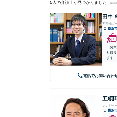
5
人の弁護士が見つかりました
(検索結
田中 
西船橋ゴ
横浜
【関東
り取り
ます。
電話でお問い合わ
五領田
レンジャ
横浜