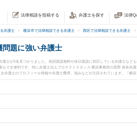
法律相談を投稿する
弁護士を探す
法律Q
る弁護士
横浜市で法律相談できる弁護士
西区で法律相談できる弁護士
護問題に強い弁護士
弁護士が5名見つかりました。初回面談無料や休日面談に対応している弁護士など
索もでき便利です。特に弁護士法人プロテクトスタンス 横浜事務所の髙野 喜有弁護
 正太弁護士のプロフィール情報や弁護士費用、強みなどが注目されています。『横
医療・介護問題のトラブル解決の実績豊富な近くの弁護士を検索したい』『初回相
りの相談者さんにおすすめです。