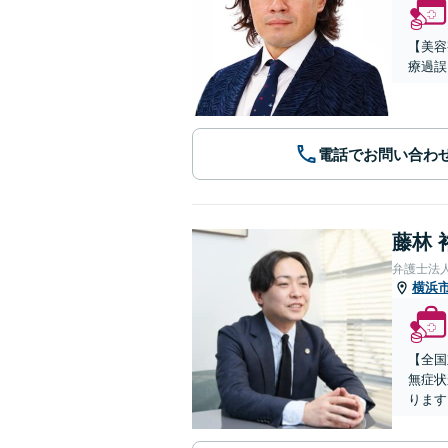
【美容
療過誤
電話でお問い合わ
藤林 
弁護士法
横浜
【全国
無症状
ります