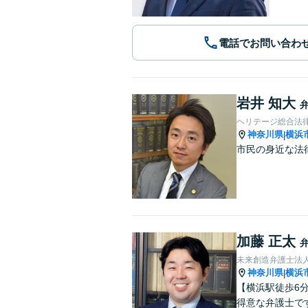
電話でお問い合わ
岩井 知大
ヘリテージ総合法
神奈川県
横浜
|
市民の身近な法
加藤 正太
未来創造弁護士法人
神奈川県
横浜
|
【横浜駅徒歩6
得意な弁護士で