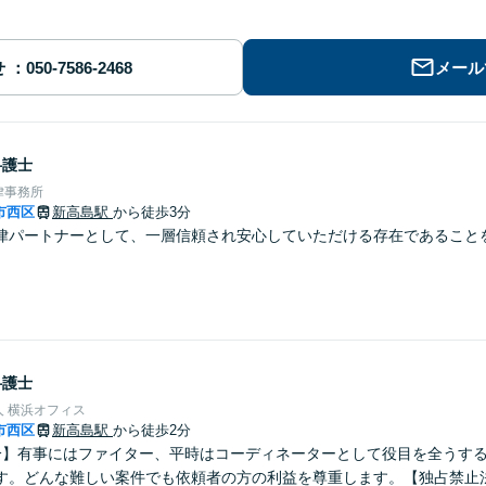
せ
メール
弁護士
律事務所
市西区
新高島駅
から徒歩3分
律パートナーとして、一層信頼され安心していただける存在であること
弁護士
 横浜オフィス
市西区
新高島駅
から徒歩2分
分】有事にはファイター、平時はコーディネーターとして役目を全うす
す。どんな難しい案件でも依頼者の方の利益を尊重します。【独占禁止