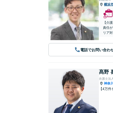
横浜
【介護
責任が
リア対
電話でお問い合わ
髙野 
弁護士法
神奈
【4万件