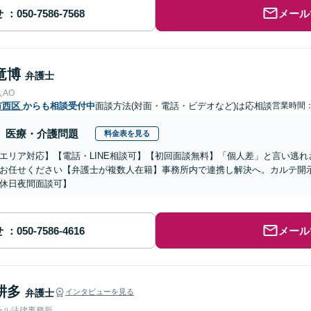
せ
メール
竜博
弁護士
AO
市西区
からも相談受付中
面談方法(対面・電話・ビデオなど)は応相談
営業時間：0
医療・介護問題
料金表を見る
エリア対応】【電話・LINE相談可】【初回面談無料】「個人差」と言い逃
お任せください【弁護士が複数人在籍】事務所内で連携し解決へ。カルテ開
休日夜間面談可】
せ
メール
耕多
弁護士
インタビューを見る
ール法律事務所