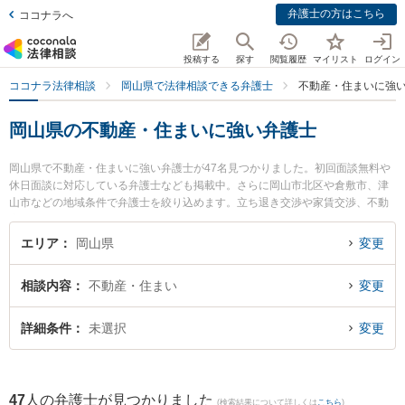
弁護士の方はこちら
ココナラへ
投稿する
探す
閲覧履歴
マイリスト
ログイン
ココナラ法律相談
岡山県で法律相談できる弁護士
不動産・住まいに強
岡山県の不動産・住まいに強い弁護士
岡山県で不動産・住まいに強い弁護士が47名見つかりました。初回面談無料や
休日面談に対応している弁護士なども掲載中。さらに岡山市北区や倉敷市、津
山市などの地域条件で弁護士を絞り込めます。立ち退き交渉や家賃交渉、不動
産契約解除等の細かな分野での絞り込み検索もでき便利です。特に葵綜合法律
事務所の新名 信介弁護士やすずかけ法律事務所の片山 雄太弁護士、葵綜合法律
エリア
岡山県
変更
事務所の吉田 浩晃弁護士のプロフィール情報や弁護士費用、強みなどが注目さ
れています。『岡山県で土日や夜間に発生した不動産・住まいのトラブルを今
相談内容
不動産・住まい
変更
すぐに弁護士に相談したい』『不動産・住まいのトラブル解決の実績豊富な近
くの弁護士を検索したい』『初回相談無料で不動産・住まいを法律相談できる
岡山県内の弁護士に相談予約したい』などでお困りの相談者さんにおすすめで
詳細条件
未選択
変更
す。
47
人の弁護士が見つかりました
(検索結果について詳しくは
こちら
)