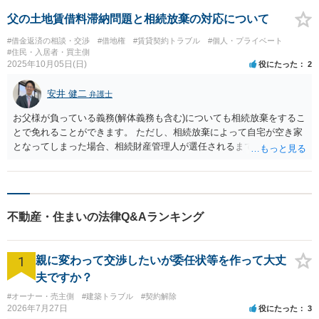
父の土地賃借料滞納問題と相続放棄の対応について
#借金返済の相談・交渉
#借地権
#賃貸契約トラブル
#個人・プライベート
#住民・入居者・買主側
2025年10月05日(日)
役にたった
2
安井 健二
弁護士
お父様が負っている義務(解体義務も含む)についても相続放棄をするこ
とで免れることができます。 ただし、相続放棄によって自宅が空き家
となってしまった場合、相続財産管理人が選任されるまで、管理義務
は残ります。 相続放棄を検討されているのであれば、相続発生後はお
父様の私物は基本的に放置しておいたほうがよいでしょう。 下手に処
分してしまうと相続をしたとみなされてしまい、相続放棄が困難にな
ることがあります。 また、関係者から連絡があった際は相続放棄を検
不動産・住まいの法律Q&Aランキング
討していると伝え、相続放棄後は相続放棄申述証明書の控えを交付す
るとよいと考えます。
1
親に変わって交渉したいが委任状等を作って大丈
夫ですか？
#オーナー・売主側
#建築トラブル
#契約解除
2026年7月27日
役にたった
3