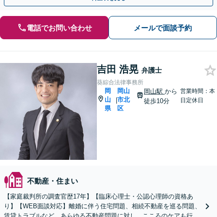
電話でお問い合わせ
メールで面談予約
吉田 浩晃
弁護士
葵綜合法律事務所
岡
岡山
岡山駅
から
営業時間：本
山
市北
|
日定休日
徒歩10分
県
区
不動産・住まい
【家庭裁判所の調査官歴17年】【臨床心理士・公認心理師の資格あ
り】【WEB面談対応】離婚に伴う住宅問題、相続不動産を巡る問題、
賃貸トラブルなど、あらゆる不動産問題に対し、こころのケアも行い