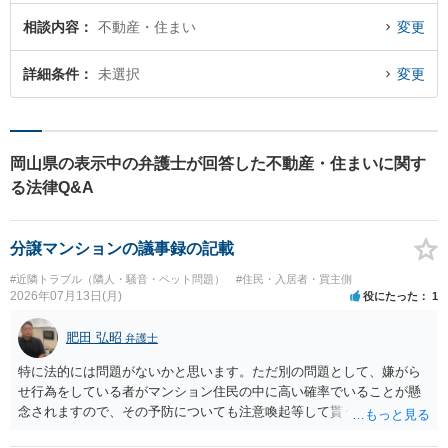
相談内容
不動産・住まい
変更
詳細条件
未選択
変更
岡山県の表示中の弁護士が回答した不動産・住まいに関す
る法律Q&A
分譲マンションの議事録の記載
#近隣トラブル（隣人・騒音・ペット問題）
#住民・入居者・買主側
2026年07月13日(月)
役にたった
1
肥田 弘昭
弁護士
特に法的には問題がないかと思います。ただ別の問題として、嫌がら
せ行為をしている者がマンション住民の中に高い確率でいることが懸
念されますので、その予防についても注意喚起等して貰うと良いかと
思います。ご参考にしてください。