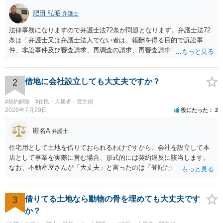
肥田 弘昭
弁護士
法律事務になりますので弁護士法72条が問題となります。弁護士法72
条は「弁護士又は弁護士法人でない者は、報酬を得る目的で訴訟事
件、非訟事件及び審査請求、再調査の請求、再審査請求等行政庁に対
する不服申立事件その他一般の法律事件に関して鑑定、代理、仲裁若
しくは和解その他の法律事務を取り扱い、又はこれらの周旋をするこ
とを業とすることができない。ただし、この法律又は他の法律に別段
2
借地に会社設立しても大丈夫ですか？
の定めがある場合は、この限りでない。」とのことから、報酬を得る
目的がないのであれば適法です。なぜなら、弁護士法72条に違反しな
#契約解除
#住民・入居者・買主側
いのであれば、委任については無償で委任者が受任者に委任できるか
2026年7月29日
役にたった
2
らです。ご参考にしてください。
匿名A
弁護士
住宅用として土地を借りておられるわけですから、会社を設立して本
店として事業を実際に営む場合、形式的には契約違反に該当します。
なお、不動産屋さんが「大丈夫」と言ったのは「登記だけなら実務上
トラブルになることは少ない」という経験則に基づいたものと推測さ
れますが、これは法的な保証ではありません。 ただ、解除まで認めら
れるかどうかについては信頼関係が破壊されたかどうかで判断されま
3
借りてる土地なら動物の骨を埋めても大丈夫です
すので、建物を事務所・店舗用に大きく改築する等までなさらない限
か？
り、リスクはそれほど大きくないかもしれません。 しかしそれでも、