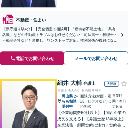
不動産・住まい
【県庁通り駅4分】【完全個室で相談可】「所有者不明土地」「共有
名義」などの不動産トラブルはお任せください！司法書士・税理士・
不動産会社などと連携し、ワンストップ対応。権利関係が複雑になる
前にご相談を！【夜間・休日相談可能】
電話でお問い合わせ
メールでお問い合わせ
細井 大輔
弁護士
大阪府
弁護士法人かける法律事務所
営業時
岡山県
か
面談方法(対面・電
らも相談
話・ビデオなど)は
間：本日
受付中
応相談
定休日
【企業顧問数50社以上】【関西企業の
成長を支える】【弁護士歴18年以上】
企業法務・顧問契約に注力／契約書・