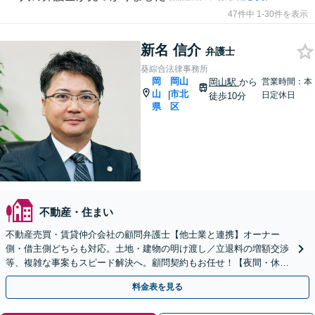
47件中 1-30件を表示
新名 信介
弁護士
葵綜合法律事務所
岡
岡山
岡山駅
から
営業時間：本
山
市北
|
日定休日
徒歩10分
県
区
不動産・住まい
不動産売買・賃貸仲介会社の顧問弁護士【他士業と連携】オーナー
側・借主側どちらも対応。土地・建物の明け渡し／立退料の増額交渉
等、複雑な事案もスピード解決へ。顧問契約もお任せ！【夜間・休日
対応】【岡山駅10分】
料金表を見る