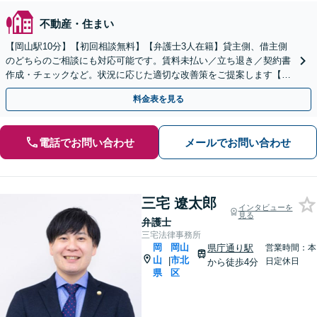
不動産・住まい
【岡山駅10分】【初回相談無料】【弁護士3人在籍】貸主側、借主側
のどちらのご相談にも対応可能です。賃料未払い／立ち退き／契約書
作成・チェックなど。状況に応じた適切な改善策をご提案します【土
日祝／夜間対応可】
料金表を見る
電話でお問い合わせ
メールでお問い合わせ
三宅 遼太郎
インタビューを
見る
弁護士
三宅法律事務所
岡
岡山
県庁通り駅
営業時間：本
山
市北
|
日定休日
から徒歩4分
県
区