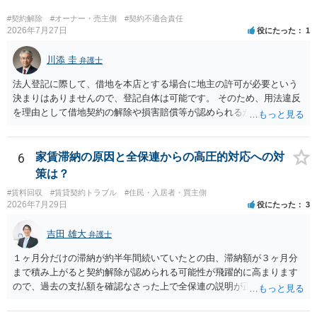
#契約解除
#オーナー・売主側
#契約不適合責任
2026年7月27日
役にたった
1
川添 圭
弁護士
法人登記に際して、借地を本店とする場合に地主の許可が必要という
決まりはありませんので、登記自体は可能です。 そのため、用法違反
を理由として借地契約の解除や損害賠償等が認められるかどうかが問
題になると思われます。具体的には、「住宅用」というのが、借地人
の建物を住居用に限定する（事業に使用しない）特約があると評価で
きるかどうかが重要でしょう（借地契約締結後に賃借人が建物を店舗
6
家賃滞納の原因と全保連からの高圧的対応への対
に改装したという事案で、住居に限定する特約までは存在しなかった
策は？
として契約解除を認めなかった裁判例があります）。契約条項の記載
#賃料回収
#賃貸契約トラブル
#住民・入居者・買主側
や解釈の問題になりますので、弁護士へ直接相談されることをお勧め
2026年7月29日
役にたった
3
します。
吉田 雄大
弁護士
１ヶ月分だけの滞納が約半年間続いていたとの由、滞納額が３ヶ月分
まで積み上がると契約解除が認められる可能性が飛躍的に高まります
ので、過去の支払額を確認なさった上で全保連の説明が正しければ、
全部又は一部を支払うのが最善の方法です。 約半年間も放置されてい
た理由は気になるところですが、中身のある返答は期待できないと思