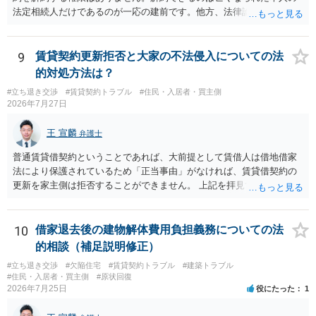
（誰が所有者で誰が実際に住む予定か等）を具体的に書面で説明して
法定相続人だけであるのが一応の建前です。他方、法律論はさてお
ほしいこと、③自分たちの居住継続の必要性を丁寧に伝えること、を
き、事実上であれ明渡が完了すれば賃貸人としてはそれ以上のことを
基本方針としたうえで、仮に一定時期の退去を検討する場合には、立
する動機づけがなくなります。 今回進められつつある手続はあくまで
退料・引越費用・原状回復費用負担などの条件を明確にした書面を作
も、建物を賃貸人に一日も早く明け渡すための便宜的方法として理解
9
賃貸契約更新拒否と大家の不法侵入についての法
成することが重要です。 契約書では、更新条項・解除条項・期間の定
するのが良いと思います。またその方法で進めた方が、連帯保証人で
的対処方法は？
め・定期借家に関する記載の有無、これまでの更新時の合意内容
あるお知り合いさんにとっても、自身の経済的負担を最小限に食い止
（「今回で最後」などの文言）が、借主不利な特約として無効になり
#立ち退き交渉
#賃貸契約トラブル
#住民・入居者・買主側
められるため望ましいやり方だといえます。
2026年7月27日
得るかどうかも含めて検討ポイントになりますので、署名押印前に内
容を十分に確認し、不明点は弁護士に相談することをおすすめしま
王 宣麟
す。
弁護士
普通賃貸借契約ということであれば、大前提として賃借人は借地借家
法により保護されているため「正当事由」がなければ、賃貸借契約の
更新を家主側は拒否することができません。 上記を拝見する限り、通
常どおり賃料を支払い続けている状況であれば、単に「部屋の内部を
定期確認させてもらないこと」が直ちに正当事由に当たるとは思えま
せんので、更新拒絶を拒否される方向性でよろしいかと存じます。 そ
10
借家退去後の建物解体費用負担義務についての法
の交渉の中で、一定の金銭をもらえれば退去には応じる旨交渉をして
的相談（補足説明修正）
みるのはいかがでしょうか。 過去に賃借人の許可なく無断で賃貸人が
#立ち退き交渉
#欠陥住宅
#賃貸契約トラブル
#建築トラブル
入室する行為自体は不法行為となり、また刑事的にも住居侵入罪が成
#住民・入居者・買主側
#原状回復
立する可能性がありますので、これを理由に一定の金銭賠償を求める
2026年7月25日
役にたった
1
のも一つでしょう。