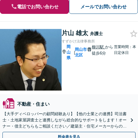
電話でお問い合わせ
メールでお問い合わせ
片山 雄太
弁護士
すずかけ法律事務所
岡
柳川駅
から
営業時間：本
岡山市
山
|
日定休日
徒歩6分
北区
県
不動産・住まい
【大手ディベロッパーの顧問経験あり】【他の士業との連携】司法書
士・土地家屋調査士と連携しながら総合的なサポートをします！オー
ナー・借主どちらもご相談ください／建築主・住宅メーカーからのご
相談も【初回相談無料】【夜間土日面談可（要予約）】
料金表を見る