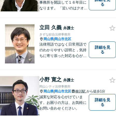
事務所を開設して１６年目に
る
なります。 「近いのはクオリ
ティ」をモットーに、地元の
皆さまに距離的にも精神的に
も「近い」法律事務所となれ
立田 久義
弁護士
るよう職員一同頑張っていま
きずな綜合法律事務所
す。 お気軽にお問い合わせく
岡山県
岡山市北区
|
ださい。
法律用語ではなく日常用語で
詳細を見
のわかりやすい説明と，気持
る
ちに寄り添った対応を心がけ
ています。
小野 寛之
弁護士
岡山シティ法律事務所
岡山県
岡山市北区
柳川駅
から徒歩1分
|
誠実な対応を心がけていま
詳細を見
す。お困りの方は、お気軽に
る
お問い合わせください。