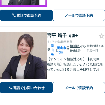
コンプライアンス・M&A対応／インタ
ーネット風評被害に強い／法務部門サ
ポート【企業側の労働トラブル解決に
電話で面談予約
メールで面談予約
注力】【淀屋橋駅・北浜駅すぐ】
宮平 靖子
弁護士
すずかけ法律事務所
岡
柳川駅
から
営業時間：本
岡山市
山
|
日定休日
徒歩6分
北区
県
【オンライン相談対応可】【夜間休日
相談可能】相談したいときに気軽に頼
っていただける弁護士を目指しており
ます。依頼者にとって最善の解決策を
一緒に考えます。まずはご相談くださ
い。
電話でお問い合わせ
メールで面談予約