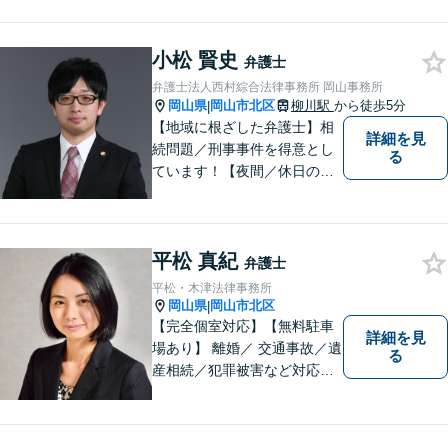
小松 賢史
弁護士
弁護士法人西村綜合法律事務所 岡山事務所
岡山県
岡山市北区
柳川駅
から徒歩5分
|
【地域に根ざした弁護士】相
詳細を見
続問題／刑事事件を得意とし
る
ています！【夜間／休日の相
談予約可能】初回相談は無料
となっております。まずは、
お気軽にご相談ください。
平松 真紀
弁護士
平松・木津法律事務所
岡山県
岡山市北区
|
【完全個室対応】【無料駐車
詳細を見
場あり】 離婚／ 交通事故／遺
る
産相続／犯罪被害など対応可
能。お話を、じっくりと伺い
ます。お気軽にご相談くださ
い。