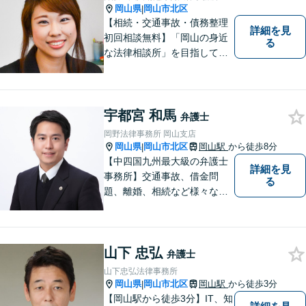
岡山県
岡山市北区
|
【相続・交通事故・債務整理
詳細を見
初回相談無料】「岡山の身近
る
な法律相談所」を目指してい
ます。お悩みやご不安を抱え
た方のお力になれるよう全力
でサポートしていきます。ど
んなささいなことでも構いま
宇都宮 和馬
弁護士
せん。お気軽にご相談くださ
岡野法律事務所 岡山支店
い。【土曜日も受付可能】
岡山県
岡山市北区
岡山駅
から徒歩8分
|
【専用駐車場あり】
【中四国九州最大級の弁護士
詳細を見
事務所】交通事故、借金問
る
題、離婚、相続など様々な問
題について、「何度でも無
料」の相談を行っています！
まずはお気軽にご相談くださ
山下 忠弘
い！
弁護士
山下忠弘法律事務所
岡山県
岡山市北区
岡山駅
から徒歩3分
|
【岡山駅から徒歩3分】IT、知