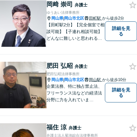
岡﨑 崇司
弁護士
ゆうあい法律事務所
岡山県
岡山市北区
田町駅
から徒歩2分
|
【田町駅2分】【完全個室で相
詳細を見
談可能】【子連れ相談可能】
る
どんなに難しいと思われる案
件でも、あきらめずに解決策
を探していきたいと考えてい
ます。トラブルに巻き込まれ
肥田 弘昭
ている皆さまの現状を良い方
弁護士
向に変化させることができる
肥田弘昭法律事務所
ように全力を尽くします。
岡山県
岡山市北区
岡山駅
から徒歩10分
|
企業法務、特に独占禁止法、
詳細を見
フリーランス法などの経済法
る
分野に力を入れていま
す！！！
福住 涼
弁護士
弁護士法人菊池綜合法律事務所