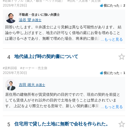
#近隣トラブル（隣人・騒音・ペット問題）
#住民・入居者・買主側
大家さんが契約違反を口実に、将来の更新時に更新料の上乗せを要求
2026年7月28日
役にたった
2
したり、立ち退きを迫る材料に使ったりする可能性は否定できませ
ん。
不動産・住まいに強い弁護士
澁谷 望
弁護士
回答いたします。※弁護士により見解は異なる可能性があります。 結
論から申し上げますと、地主の許可なく借地の庭にお骨を埋めること
は避けるべきであり、無断で埋めた場合、将来的に撤去請求や退去時
の損害賠償（原状回復費用）を求められるリスクがあります。 法律
上、自分のペットの遺骨を埋める行為自体は墓地埋葬法違反や不法投
棄には該当しないため、犯罪になるわけではありません。しかし、建
4
地代値上げ時の契約書について
物の所有者は質問者様であっても、土地の所有権はあくまで地主にあ
ります。そのため、地主に無断でお骨を埋める行為は、他人の所有権
#賃料回収
#オーナー・売主側
を侵害する行為や、借地人としての善管注意義務違反とみなされる可
2026年7月30日
役にたった
1
能性が高いのが私見です。 どうしてもお近くで供養されたい場合は、
事前に地主へ相談して許可を得るか、土地に直接埋めずに大きめの鉢
吉田 雄大
弁護士
植え等で供養する「プランター葬」や、ペット霊園等への納骨を検討
居住用の建物所有が賃貸借契約の目的ですので、現在の契約を前提と
されるのが確実かと思います。
しても賃借人がそれ以外の目的で土地を使うことは禁止されていま
す。 上記をより際立たせる意味で、新しい契約書に事業用として用い
ることを禁止する旨を明記することは理に適ったものです。 契約締結
交渉である以上賃借人が拒んだ場合には入りませんが、提案するのは
良い方法と思います。
5
住宅用で貸した土地に無断で会社を作られた。