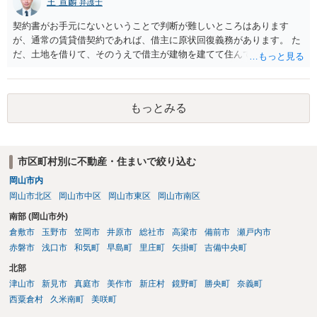
王 宣麟
弁護士
契約書がお手元にないということで判断が難しいところはあります
が、通常の賃貸借契約であれば、借主に原状回復義務があります。 た
だ、土地を借りて、そのうえで借主が建物を建てて住んでいたケース
とは異なり、地付き一戸建て住宅（貸主所有）自体を賃借していたの
であれば、建物を収去して土地を明渡す義務は原則生じないはずで
す。 その後、建物を平屋に立て替えた場合であっても、貸主の承諾を
もっとみる
得ているのであれば、単純に費用を捻出した側に平屋の所有権が帰属
する、という話になるわけでもないように思います。 そのため、現
状、解体費用を負担することが明確な案件ではないため、まずは相手
に請求の根拠（なぜ当方が平屋の解体費用を負担しなければならない
市区町村別に不動産・住まいで絞り込む
のか）を確認されてみてはいかがでしょうか。
岡山市内
岡山市北区
岡山市中区
岡山市東区
岡山市南区
南部 (岡山市外)
倉敷市
玉野市
笠岡市
井原市
総社市
高梁市
備前市
瀬戸内市
赤磐市
浅口市
和気町
早島町
里庄町
矢掛町
吉備中央町
北部
津山市
新見市
真庭市
美作市
新庄村
鏡野町
勝央町
奈義町
西粟倉村
久米南町
美咲町