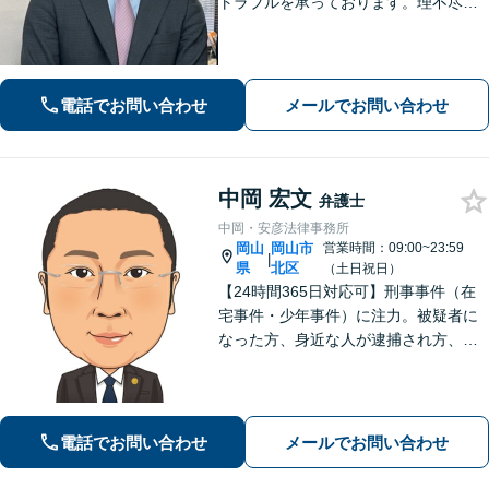
トラブルを承っております。理不尽な
思いをされている方が「明るい未来」
を歩んでいけるよう、親切丁寧にサポ
ートいたします。お困りの方はお早め
にご相談ください【WEB面談｜夜間面
電話でお問い合わせ
メールでお問い合わせ
談可】
中岡 宏文
弁護士
中岡・安彦法律事務所
岡山
岡山市
営業時間：09:00~23:59
|
県
北区
（土日祝日）
【24時間365日対応可】刑事事件（在
宅事件・少年事件）に注力。被疑者に
なった方、身近な人が逮捕され方、す
ぐにご相談ください。刑事事件はスピ
ード勝負、初回の接見は即時駆けつけ
ます。事件解決後のアフターケアもい
たします。
電話でお問い合わせ
メールでお問い合わせ