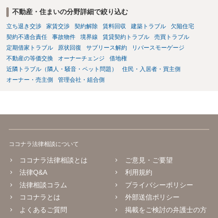
不動産・住まいの分野詳細で絞り込む
立ち退き交渉
家賃交渉
契約解除
賃料回収
建築トラブル
欠陥住宅
契約不適合責任
事故物件
境界線
賃貸契約トラブル
売買トラブル
定期借家トラブル
原状回復
サブリース解約
リバースモーゲージ
不動産の等価交換
オーナーチェンジ
借地権
近隣トラブル（隣人・騒音・ペット問題）
住民・入居者・買主側
オーナー・売主側
管理会社・組合側
ココナラ法律相談について
ココナラ法律相談とは
ご意見・ご要望
法律Q&A
利用規約
法律相談コラム
プライバシーポリシー
ココナラとは
外部送信ポリシー
よくあるご質問
掲載をご検討の弁護士の方