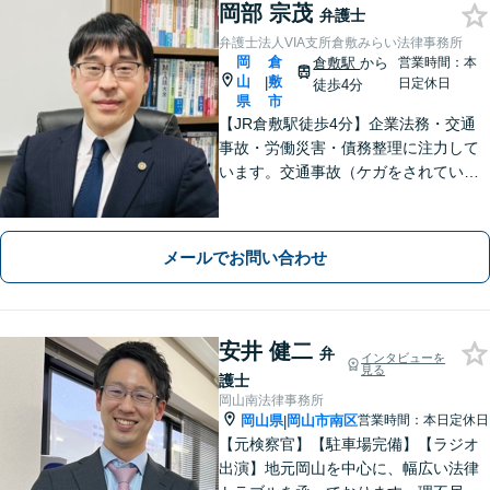
岡部 宗茂
弁護士
弁護士法人VIA支所倉敷みらい法律事務所
岡
倉
倉敷駅
から
営業時間：本
山
敷
|
日定休日
徒歩4分
県
市
【JR倉敷駅徒歩4分】企業法務・交通
事故・労働災害・債務整理に注力して
います。交通事故（ケガをされている
被害者の方）、債務整理（過払い金請
求を含む）、労働災害、他士業からの
ご紹介がある場合の事業者相談は初回
メールでお問い合わせ
無料です。
安井 健二
弁
インタビューを
見る
護士
岡山南法律事務所
岡山県
岡山市南区
営業時間：本日定休日
|
【元検察官】【駐車場完備】【ラジオ
出演】地元岡山を中心に、幅広い法律