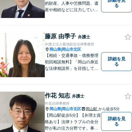
詳細を見
的財産、人事や労務問題、遺
る
産や相続などに注力していま
す。「弁護士に相談するか迷
っている」という悩みをお持
ちの方は、どうぞお気軽にご
藤原 由季子
相談ください。依頼者さまの
弁護士
サポートができるよう努めて
弁護士法人菊池綜合法律事務所
まいります。
岡山県
岡山市北区
|
【相続・交通事故・債務整理
詳細を見
初回相談無料】「岡山の身近
る
な法律相談所」を目指してい
ます。お悩みやご不安を抱え
た方のお力になれるよう全力
でサポートしていきます。ど
んなささいなことでも構いま
作花 知志
弁護士
せん。お気軽にご相談くださ
作花法律事務所
い。【土曜日も受付可能】
岡山県
岡山市北区
岡山駅
から徒歩5分
|
【専用駐車場あり】
【岡山駅徒歩5分】【弁理士資
詳細を見
格あり】法律トラブルの全分
る
野が私の注力分野です。事務