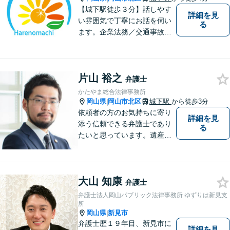
【城下駅徒歩３分】話しやす
詳細を見
い雰囲気で丁寧にお話を伺い
る
ます。企業法務／交通事故／
離婚／相続など幅広い案件を
取り扱っております。
片山 裕之
弁護士
かたやま総合法律事務所
岡山県
岡山市北区
城下駅
から徒歩3分
|
依頼者の方のお気持ちに寄り
詳細を見
添う信頼できる弁護士であり
る
たいと思っています。遺産分
割、交通事故、刑事事件、離
婚、不貞慰謝料、木企業法務
等に対応しています。お気軽
大山 知康
にご相談ください。
弁護士
弁護士法人岡山パブリック法律事務所 ゆずりは新見支
所
岡山県
新見市
|
弁護士歴１９年目、新見市に
詳細を見