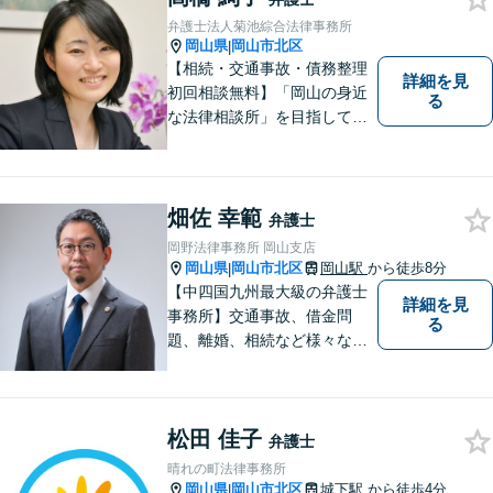
弁護士法人菊池綜合法律事務所
岡山県
岡山市北区
|
【相続・交通事故・債務整理
詳細を見
初回相談無料】「岡山の身近
る
な法律相談所」を目指してい
ます。お悩みやご不安を抱え
た方のお力になれるよう全力
でサポートしていきます。ど
んなささいなことでも構いま
畑佐 幸範
弁護士
せん。お気軽にご相談くださ
岡野法律事務所 岡山支店
い。【土曜日も受付可能】
岡山県
岡山市北区
岡山駅
から徒歩8分
|
【専用駐車場あり】
【中四国九州最大級の弁護士
詳細を見
事務所】交通事故、借金問
る
題、離婚、相続など様々な問
題について、「何度でも無
料」の相談を行っています！
まずはお気軽にご相談くださ
松田 佳子
い！
弁護士
晴れの町法律事務所
岡山県
岡山市北区
城下駅
から徒歩4分
|