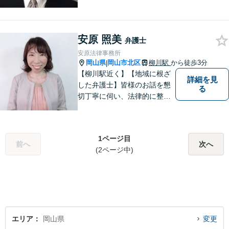
所の理念は、ご相談の後には
心の中に花が咲いたようにな
っていただけること。【法テ
安原 照美
ラス対応】【後払い対応】
弁護士
【日弁連国際人権問題委員会
安原法律事務所
所属】お困りの方は、お気軽
岡山県
岡山市北区
柳川駅
から徒歩3分
|
にご相談下さい。
【柳川駅近く】【地域に根ざ
詳細を見
した弁護士】皆様のお話を懇
る
切丁寧に伺い、法律的に整理
して、わかりやすい言葉でご
説明いたします。【24時間予
約受付可】皆様方のお悩みが
1ページ目
少しでも解決されますよう，
前へ
次へ
(2ページ中)
誠心誠意努力いたす所存で
す。皆様方のご来所をお待ち
しております。
エリア
岡山県
変更