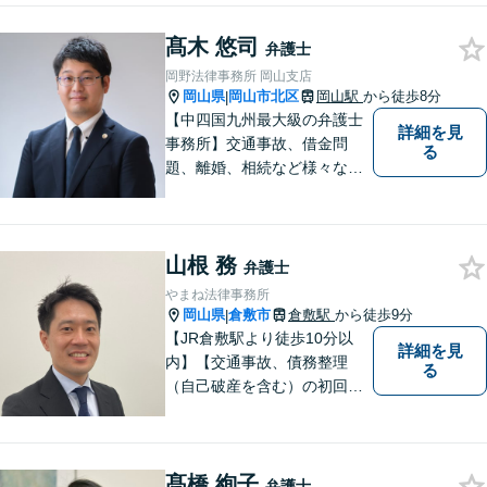
髙木 悠司
弁護士
岡野法律事務所 岡山支店
岡山県
岡山市北区
岡山駅
から徒歩8分
|
【中四国九州最大級の弁護士
詳細を見
事務所】交通事故、借金問
る
題、離婚、相続など様々な問
題について、「何度でも無
料」の相談を行っています！
まずはお気軽にご相談くださ
山根 務
い！
弁護士
やまね法律事務所
岡山県
倉敷市
倉敷駅
から徒歩9分
|
【JR倉敷駅より徒歩10分以
詳細を見
内】【交通事故、債務整理
る
（自己破産を含む）の初回相
談６０分無料】
髙橋 絢子
弁護士