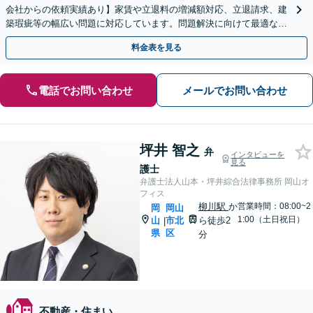
会社からの依頼実績あり】家賃や立退料の増減額対応、立退請求、建
築瑕疵等の幅広い問題に対応しています。問題解決に向けて最適な手
段をご提案し、迅速かつ丁寧に対応いたします。
料金表を見る
電話でお問い合わせ
メールでお問い合わせ
坪井 智之
弁
インタビューを
見る
護士
弁護士法人山本・坪井綜合法律事務所 岡山オ
フィス
柳川駅
か
営業時間：08:00~2
岡
岡山
1:00（土日祝日）
山
市北
ら徒歩2
|
県
区
分
不動産・住まい