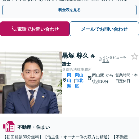
つつ、迅速かつ的確に対応します。
料金表を見る
電話でお問い合わせ
メールでお問い合わせ
黒塚 尊久
弁
インタビューを
見る
護士
葵綜合法律事務所
岡
岡山
岡山駅
から
営業時間：本
山
市北
|
日定休日
徒歩10分
県
区
不動産・住まい
【初回相談30分無料】【借主側・オーナー側の双方に精通】【不動産