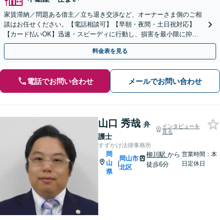
家賃滞納／問題ある借主／立ち退き交渉など、オーナーさま側のご相
談はお任せください。【電話相談可】【早朝・夜間・土日祝対応】
【カード払いOK】迅速・スピーディに行動し、損害を最小限に抑え
るよう解決へ向けて尽力します【初回相談料無料】
料金表を見る
電話でお問い合わせ
メールでお問い合わせ
山口 秀哉
弁
インタビューを
見る
護士
すずかけ法律事務所
岡
柳川駅
から
営業時間：本
岡山市
山
|
日定休日
徒歩6分
北区
県