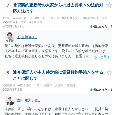
います。
7
賃貸契約更新時の大家からの退去要求への法的対
応方法は？
#住民・入居者・買主側
#オーナー・売主側
#立ち退き交渉
#賃貸契約トラブル
#定期借家トラブル
#原状回復
2026年7月21日
役にたった
2
王 宣麟
弁護士
現在の契約は普通借家契約であり、更新拒絶や退去要求には借地借家
法28条上の「正当事由」が必要です。貸主の一方的な希望だけでは、
直ちに退去義務が生じるものではありません。 普通借家契約から定期
借家契約への切り替えは、既存の普通借家契約を合意解約したうえで
新たな定期借家契約を締結する形になりますが、これは任意の合意が
前提であり、借主が同意しなければ成立しません。 12年間の居住実
8
連帯保証人が本人確定前に賃貸解約手続きをする
績、子どもの学校や地域とのつながり、転居費用の準備が困難な事情
ことに関して
などは、借主側の強い居住継続の必要性として正当事由判断において
#契約解除
#賃貸契約トラブル
#住民・入居者・買主側
重視される要素ですので、貸主側にかなり具体的な事情と立退料など
2026年8月3日
役にたった
3
がない限り、更新拒絶が認められるハードルは一般的に高いと考えら
れます。 建物が未登記であること自体は、賃貸借契約の有効性を直ち
吉田 雄大
弁護士
に否定するものではなく、引渡しがされていれば賃貸借の効力は原則
有効とされています。 今後の交渉では、①現在は普通借家契約が継続
法律的に正しい言い方をすれば、連帯保証人だからといって賃貸借契
しており定期借家への変更に合意していないこと、②貸主側の事情
約を解約する権限はありません。解約できるのは亡くなられた本人の