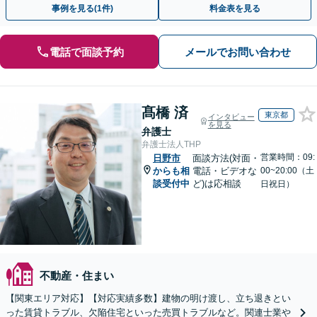
事例を見る(1件)
料金表を見る
電話で面談予約
メールでお問い合わせ
髙橋 済
東京都
インタビュー
を見る
弁護士
弁護士法人THP
営業時間：09:
日野市
面談方法(対面・
からも相
電話・ビデオな
00~20:00（土
談受付中
ど)は応相談
日祝日）
不動産・住まい
【関東エリア対応】【対応実績多数】建物の明け渡し、立ち退きとい
った賃貸トラブル、欠陥住宅といった売買トラブルなど。関連士業や