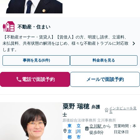
不動産・住まい
【不動産オーナー・賃貸人】【賃借人】の方、明渡し請求、立退料、
未払賃料、共有状態の解消をはじめ、様々な不動産トラブルに対応致
します。
事例を見る(6件)
料金表を見る
電話で面談予約
メールで面談予約
粟野 瑞穂
弁護
インタビューを見
る
士
原後綜合法律事務所 立川事務所
東
立
立川駅
から
営業時間：本
京
川
|
日定休日
徒歩8分
都
市