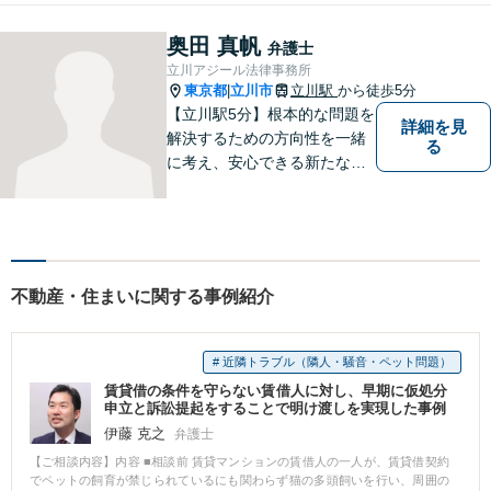
奥田 真帆
弁護士
立川アジール法律事務所
東京都
立川市
立川駅
から徒歩5分
|
【立川駅5分】根本的な問題を
詳細を見
解決するための方向性を一緒
る
に考え、安心できる新たなス
タートを切っていただけるよ
うお手伝いしたいと思ってい
ます。私が持つ知識と経験を
最大限に活かし、ご相談者様
の幸せな生活への道をサポー
不動産・住まいに関する事例紹介
トしていきます。
# 近隣トラブル（隣人・騒音・ペット問題）
賃貸借の条件を守らない賃借人に対し、早期に仮処分
申立と訴訟提起をすることで明け渡しを実現した事例
伊藤 克之
弁護士
【ご相談内容】内容 ■相談前 賃貸マンションの賃借人の一人が、賃貸借契約
でペットの飼育が禁じられているにも関わらず猫の多頭飼いを行い、周囲の