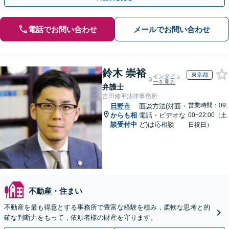
電話でお問い合わせ
メールでお問い合わせ
鈴木 崇裕
東京都
インタビュ
ーを見る
弁護士
吉田修平法律事務所
営業時間：09:
日野市
面談方法(対面・
からも相
電話・ビデオな
00~22:00（土
談受付中
ど)は応相談
日祝日）
不動産・住まい
不動産を最も得意とする事務所で豊富な経験を積み，柔軟な思考と的
確な判断力をもって，依頼者様の財産を守ります。