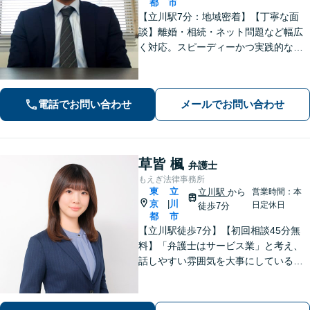
都
市
【立川駅7分：地域密着】【丁寧な面
談】離婚・相続・ネット問題など幅広
く対応。スピーディーかつ実践的なア
ドバイスで、ご相談者さまの不安を解
消します。解決への具体的な道筋を一
緒に考えます。安心してご相談くださ
電話でお問い合わせ
メールでお問い合わせ
い。【電話・オンライン相談対応】
草皆 楓
弁護士
もえぎ法律事務所
東
立
立川駅
から
営業時間：本
京
川
|
日定休日
徒歩7分
都
市
【立川駅徒歩7分】【初回相談45分無
料】「弁護士はサービス業」と考え、
話しやすい雰囲気を大事にしている事
務所です。ご相談者様のお悩みをじっ
くり伺い、その気持ちに寄り添うこと
を心がけています【離婚・男女問題／