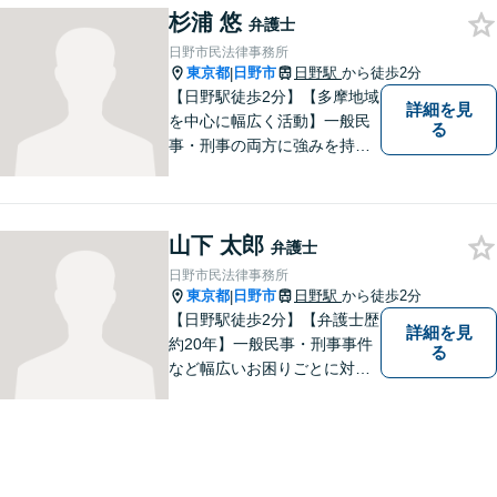
杉浦 悠
ト：誹謗中傷の削除、発信者
弁護士
情報開示請求、名誉毀損によ
日野市民法律事務所
る損害賠償、企業や飲食店の
東京都
日野市
日野駅
から徒歩2分
|
風評被害対策など」
【日野駅徒歩2分】【多摩地域
詳細を見
を中心に幅広く活動】一般民
る
事・刑事の両方に強みを持つ
弁護士。依頼者様1人1人に寄
り添って、最適な道へと導き
ます。法律問題は身近なもの
山下 太郎
です。まずはお気軽にご相談
弁護士
ください。【子連れ相談OK】
日野市民法律事務所
東京都
日野市
日野駅
から徒歩2分
|
【日野駅徒歩2分】【弁護士歴
詳細を見
約20年】一般民事・刑事事件
る
など幅広いお困りごとに対応
可能。建築紛争や原発事故な
どの複雑な問題にも積極的に
取り組んでおります。一つひ
とつの問題に真剣に向き合
い、最善の解決を目指しま