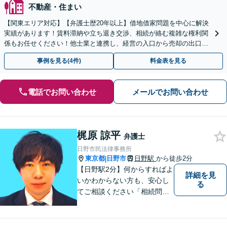
不動産・住まい
【関東エリア対応】【弁護士歴20年以上】借地借家問題を中心に解決
実績があります！賃料滞納や立ち退き交渉、相続が絡む複雑な権利関
係もお任せください！他士業と連携し、経営の入口から売却の出口ま
で一貫サポート【夜間や休日相談も対応可能】
事例を見る(4件)
料金表を見る
電話でお問い合わせ
メールでお問い合わせ
梶原 諒平
弁護士
日野市民法律事務所
東京都
日野市
日野駅
から徒歩2分
|
【日野駅2分】何からすればよ
詳細を見
いかわからない方も、安心し
る
てご相談ください「相続問
題：不動産相続、株式の相
続、遺留分侵害額請求、遺言
書作成など」「インターネッ