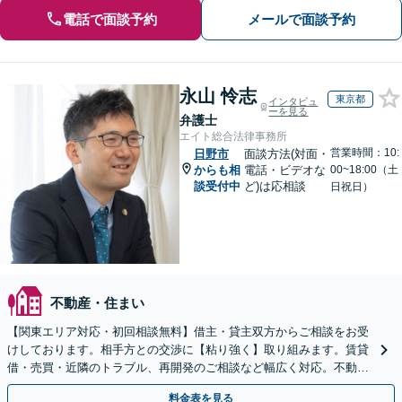
電話で面談予約
メールで面談予約
永山 怜志
東京都
インタビュ
ーを見る
弁護士
エイト総合法律事務所
営業時間：10:
日野市
面談方法(対面・
からも相
電話・ビデオな
00~18:00（土
談受付中
ど)は応相談
日祝日）
不動産・住まい
【関東エリア対応・初回相談無料】借主・貸主双方からご相談をお受
けしております。相手方との交渉に【粘り強く】取り組みます。賃貸
借・売買・近隣のトラブル、再開発のご相談など幅広く対応。不動産
問題は複雑化しやすいためお早めに弁護士にご相談ください
料金表を見る