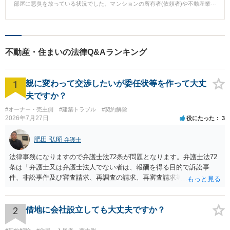
部屋に悪臭を放っている状況でした。マンションの所有者(依頼者)や不動産業
者から再三注意していましたが、改まる気配はなく、依頼者は困り果てて弁
護士に相談に来ました。 ■相談後 当職は、依頼を受けてすぐに現地見分を行
い、悪臭の状況を確認しました。その上で、速やかに賃借人相手に占有移転
禁止の仮処分を行いました。仮処分の執行後賃借人と退去を求める交渉を行
いましたが、合意が成立しなかったので、不動産の明け渡しを求める本訴を
不動産・住まいの法律Q&Aランキング
提起し、賃借人が退去する内容での裁判上の和解が成立しました。 ■弁護士
からのコメント 当職では、不動産の明け渡しを求める場合は、占有移転禁止
の仮処分を申し立てて、賃借人が第三者を介入させて明け渡しを妨害しよう
1
とした場合に備えることにしていますが、本件ではその手続を執ったことに
親に変わって交渉したいが委任状等を作って大丈
よって賃借人に依頼者の本気度が伝わり、比較的早期の明け渡しを実現する
夫ですか？
ことができました。
#オーナー・売主側
#建築トラブル
#契約解除
2026年7月27日
役にたった
3
肥田 弘昭
弁護士
法律事務になりますので弁護士法72条が問題となります。弁護士法72
条は「弁護士又は弁護士法人でない者は、報酬を得る目的で訴訟事
件、非訟事件及び審査請求、再調査の請求、再審査請求等行政庁に対
する不服申立事件その他一般の法律事件に関して鑑定、代理、仲裁若
しくは和解その他の法律事務を取り扱い、又はこれらの周旋をするこ
とを業とすることができない。ただし、この法律又は他の法律に別段
2
借地に会社設立しても大丈夫ですか？
の定めがある場合は、この限りでない。」とのことから、報酬を得る
目的がないのであれば適法です。なぜなら、弁護士法72条に違反しな