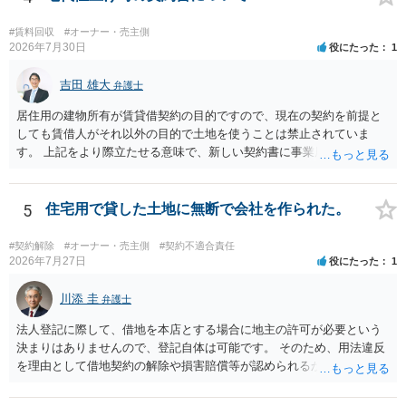
物の所有者は質問者様であっても、土地の所有権はあくまで地主にあ
ります。そのため、地主に無断でお骨を埋める行為は、他人の所有権
#賃料回収
#オーナー・売主側
を侵害する行為や、借地人としての善管注意義務違反とみなされる可
2026年7月30日
役にたった
1
能性が高いのが私見です。 どうしてもお近くで供養されたい場合は、
事前に地主へ相談して許可を得るか、土地に直接埋めずに大きめの鉢
吉田 雄大
弁護士
植え等で供養する「プランター葬」や、ペット霊園等への納骨を検討
居住用の建物所有が賃貸借契約の目的ですので、現在の契約を前提と
されるのが確実かと思います。
しても賃借人がそれ以外の目的で土地を使うことは禁止されていま
す。 上記をより際立たせる意味で、新しい契約書に事業用として用い
ることを禁止する旨を明記することは理に適ったものです。 契約締結
交渉である以上賃借人が拒んだ場合には入りませんが、提案するのは
良い方法と思います。
5
住宅用で貸した土地に無断で会社を作られた。
#契約解除
#オーナー・売主側
#契約不適合責任
2026年7月27日
役にたった
1
川添 圭
弁護士
法人登記に際して、借地を本店とする場合に地主の許可が必要という
決まりはありませんので、登記自体は可能です。 そのため、用法違反
を理由として借地契約の解除や損害賠償等が認められるかどうかが問
題になると思われます。具体的には、「住宅用」というのが、借地人
の建物を住居用に限定する（事業に使用しない）特約があると評価で