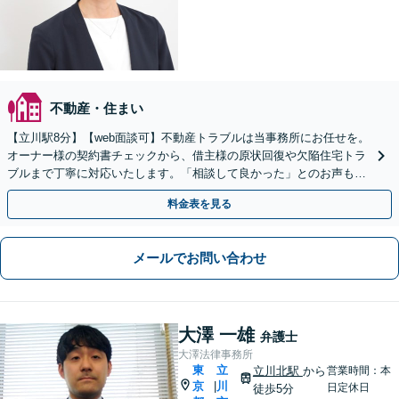
不動産・住まい
【立川駅8分】【web面談可】不動産トラブルは当事務所にお任せを。
オーナー様の契約書チェックから、借主様の原状回復や欠陥住宅トラ
ブルまで丁寧に対応いたします。「相談して良かった」とのお声も多
数頂戴しております。【休日面談可】
料金表を見る
メールでお問い合わせ
大澤 一雄
弁護士
大澤法律事務所
東
立
立川北駅
から
営業時間：本
京
川
|
日定休日
徒歩5分