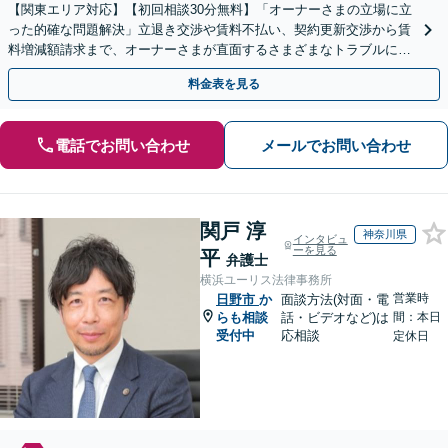
【関東エリア対応】【初回相談30分無料】「オーナーさまの立場に立
った的確な問題解決」立退き交渉や賃料不払い、契約更新交渉から賃
料増減額請求まで、オーナーさまが直面するさまざまなトラブルに対
応「不動産鑑定士・司法書士と連携」【休日相談可】
料金表を見る
電話でお問い合わせ
メールでお問い合わせ
関戸 淳
神奈川県
インタビュ
ーを見る
平
弁護士
横浜ユーリス法律事務所
営業時
日野市
か
面談方法(対面・電
らも相談
話・ビデオなど)は
間：本日
受付中
応相談
定休日