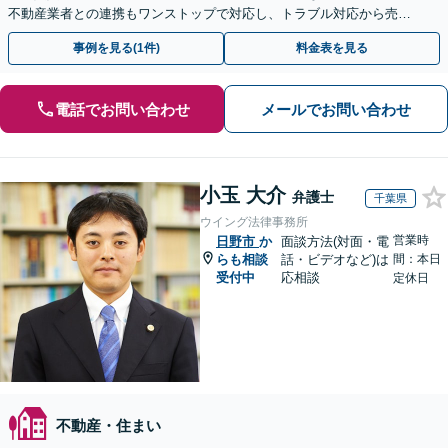
不動産業者との連携もワンストップで対応し、トラブル対応から売却
まで徹底サポート【初回相談無料】
事例を見る(1件)
料金表を見る
電話でお問い合わせ
メールでお問い合わせ
小玉 大介
弁護士
千葉県
ウイング法律事務所
営業時
日野市
か
面談方法(対面・電
らも相談
話・ビデオなど)は
間：本日
受付中
応相談
定休日
不動産・住まい