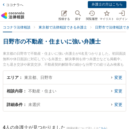
弁護士の方はこちら
ココナラへ
投稿する
探す
閲覧履歴
マイリスト
ログイン
ココナラ法律相談
東京都で法律相談できる弁護士
日野市で法律相談で
日野市の不動産・住まいに強い弁護士
東京都の日野市で不動産・住まいに強い弁護士が4名見つかりました。初回面談
無料や休日面談に対応している弁護士、解決事例を持つ弁護士なども掲載中。
立ち退き交渉や家賃交渉、不動産契約解除等の細かな分野での絞り込み検索も
でき便利です。特に日野アビリティ法律事務所の伊藤 克之弁護士や日野市民法
律事務所の梶原 諒平弁護士、日野市民法律事務所の杉浦 悠弁護士のプロフィー
エリア
東京都、日野市
変更
ル情報や弁護士費用、強みなどが注目されています。『日野市で土日や夜間に
発生した不動産・住まいのトラブルを今すぐに弁護士に相談したい』『不動
相談内容
不動産・住まい
変更
産・住まいのトラブル解決の実績豊富な近くの弁護士を検索したい』『初回相
談無料で不動産・住まいを法律相談できる日野市内の弁護士に相談予約した
い』などでお困りの相談者さんにおすすめです。
詳細条件
未選択
変更
4
人の弁護士が見つかりました
(検索結果について詳しくは
こちら
)