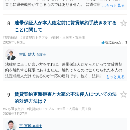
直ちに退去義務が生じるものではありません。 普通借家契約から定期
借家契約への切り替えは、既存の普通借家契約を合意解約したうえで
新たな定期借家契約を締結する形になりますが、これは任意の合意が
前提であり、借主が同意しなければ成立しません。 12年間の居住実
8
連帯保証人が本人確定前に賃貸解約手続きをする
績、子どもの学校や地域とのつながり、転居費用の準備が困難な事情
ことに関して
などは、借主側の強い居住継続の必要性として正当事由判断において
#契約解除
#賃貸契約トラブル
#住民・入居者・買主側
重視される要素ですので、貸主側にかなり具体的な事情と立退料など
2026年8月3日
役にたった
3
がない限り、更新拒絶が認められるハードルは一般的に高いと考えら
れます。 建物が未登記であること自体は、賃貸借契約の有効性を直ち
吉田 雄大
弁護士
に否定するものではなく、引渡しがされていれば賃貸借の効力は原則
有効とされています。 今後の交渉では、①現在は普通借家契約が継続
法律的に正しい言い方をすれば、連帯保証人だからといって賃貸借契
しており定期借家への変更に合意していないこと、②貸主側の事情
約を解約する権限はありません。解約できるのは亡くなられた本人の
（誰が所有者で誰が実際に住む予定か等）を具体的に書面で説明して
法定相続人だけであるのが一応の建前です。他方、法律論はさてお
ほしいこと、③自分たちの居住継続の必要性を丁寧に伝えること、を
き、事実上であれ明渡が完了すれば賃貸人としてはそれ以上のことを
基本方針としたうえで、仮に一定時期の退去を検討する場合には、立
する動機づけがなくなります。 今回進められつつある手続はあくまで
退料・引越費用・原状回復費用負担などの条件を明確にした書面を作
も、建物を賃貸人に一日も早く明け渡すための便宜的方法として理解
9
賃貸契約更新拒否と大家の不法侵入についての法
成することが重要です。 契約書では、更新条項・解除条項・期間の定
するのが良いと思います。またその方法で進めた方が、連帯保証人で
的対処方法は？
め・定期借家に関する記載の有無、これまでの更新時の合意内容
あるお知り合いさんにとっても、自身の経済的負担を最小限に食い止
（「今回で最後」などの文言）が、借主不利な特約として無効になり
#立ち退き交渉
#賃貸契約トラブル
#住民・入居者・買主側
められるため望ましいやり方だといえます。
2026年7月27日
得るかどうかも含めて検討ポイントになりますので、署名押印前に内
容を十分に確認し、不明点は弁護士に相談することをおすすめしま
王 宣麟
す。
弁護士