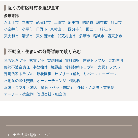
に請求の根拠（なぜ当方が平屋の解体費用を負担しなければならない
近くの市区町村を選び直す
のか）を確認されてみてはいかがでしょうか。
多摩東部
八王子市
立川市
武蔵野市
三鷹市
府中市
昭島市
調布市
町田市
小金井市
小平市
日野市
東村山市
国分寺市
国立市
狛江市
東大和市
清瀬市
東久留米市
武蔵村山市
多摩市
稲城市
西東京市
不動産・住まいの分野詳細で絞り込む
立ち退き交渉
家賃交渉
契約解除
賃料回収
建築トラブル
欠陥住宅
契約不適合責任
事故物件
境界線
賃貸契約トラブル
売買トラブル
定期借家トラブル
原状回復
サブリース解約
リバースモーゲージ
不動産の等価交換
オーナーチェンジ
借地権
近隣トラブル（隣人・騒音・ペット問題）
住民・入居者・買主側
オーナー・売主側
管理会社・組合側
ココナラ法律相談について