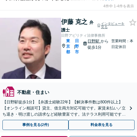
4件中 1-4件を表示
伊藤 克之
弁
インタビューを
見る
護士
日野アビリティ法律事務所
東
日
日野駅
から
営業時間：本
京
野
|
日定休日
徒歩1分
都
市
不動産・住まい
【日野駅徒歩1分】【弁護士経験22年】【解決事件数は800件以上】
【オンライン相談可】貸主、借主両方対応可能です。家賃未払い／立
ち退き・明け渡しの請求など経験豊富です。法テラス利用可能です。
家賃が払えないなどご相談もお受けします。
事例を見る(2件)
料金表を見る