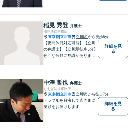
題について、「何度でも無
料」の相談を行っています！
まずはお気軽にご相談くださ
い！
稲見 秀登
弁護士
稲見法律事務所
東京都
立川市
立川駅
から徒歩5分
|
【夜間休日対応可能】【立川
詳細を見
の弁護士】【立川駅徒歩5分】
る
色々な分野に見識がありま
す。少しでもお悩みを抱えて
いる方は是非一度ご相談くだ
さい。
中澤 哲也
弁護士
もえぎ法律事務所
東京都
立川市
立川駅
から徒歩7分
|
トラブルを解決して皆さまに
詳細を見
笑顔をお届けします
る