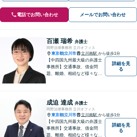
電話でお問い合わせ
メールでお問い合わせ
百瀬 瑞希
弁護士
岡野法律事務所 立川オフィス
東京都
立川市
立川南駅
から徒歩1分
|
【中四国九州最大級の弁護士
詳細を見
事務所】交通事故、借金問
る
題、離婚、相続など様々な問
題について、「何度でも無
料」の相談を行っています！
まずはお気軽にご相談くださ
い！
成迫 達成
弁護士
岡野法律事務所 立川オフィス
東京都
立川市
立川南駅
から徒歩1分
|
【中四国九州最大級の弁護士
詳細を見
事務所】交通事故、借金問
る
題、離婚、相続など様々な問