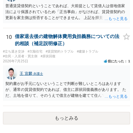
普通賃貸借契約ということであれば、大前提として賃借人は借地借家
法により保護されているため「正当事由」がなければ、賃貸借契約の
更新を家主側は拒否することができません。 上記を拝見する限り、通
常どおり賃料を支払い続けている状況であれば、単に「部屋の内部を
定期確認させてもらないこと」が直ちに正当事由に当たるとは思えま
せんので、更新拒絶を拒否される方向性でよろしいかと存じます。 そ
10
借家退去後の建物解体費用負担義務についての法
の交渉の中で、一定の金銭をもらえれば退去には応じる旨交渉をして
的相談（補足説明修正）
みるのはいかがでしょうか。 過去に賃借人の許可なく無断で賃貸人が
#立ち退き交渉
#欠陥住宅
#賃貸契約トラブル
#建築トラブル
入室する行為自体は不法行為となり、また刑事的にも住居侵入罪が成
#住民・入居者・買主側
#原状回復
立する可能性がありますので、これを理由に一定の金銭賠償を求める
2026年7月25日
役にたった
1
のも一つでしょう。
王 宣麟
弁護士
契約書がお手元にないということで判断が難しいところはあります
が、通常の賃貸借契約であれば、借主に原状回復義務があります。 た
だ、土地を借りて、そのうえで借主が建物を建てて住んでいたケース
とは異なり、地付き一戸建て住宅（貸主所有）自体を賃借していたの
であれば、建物を収去して土地を明渡す義務は原則生じないはずで
す。 その後、建物を平屋に立て替えた場合であっても、貸主の承諾を
もっとみる
得ているのであれば、単純に費用を捻出した側に平屋の所有権が帰属
する、という話になるわけでもないように思います。 そのため、現
状、解体費用を負担することが明確な案件ではないため、まずは相手