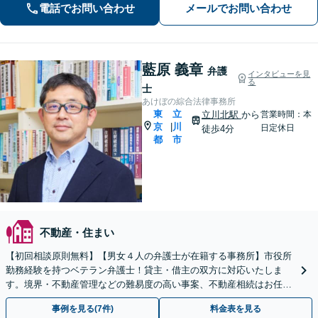
電話でお問い合わせ
メールでお問い合わせ
相続・遺言／交通事故】
藍原 義章
弁護
インタビューを見
る
士
あけぼの綜合法律事務所
東
立
立川北駅
から
営業時間：本
京
川
|
日定休日
徒歩4分
都
市
不動産・住まい
【初回相談原則無料】【男女４人の弁護士が在籍する事務所】市役所
勤務経験を持つベテラン弁護士！貸主・借主の双方に対応いたしま
す。境界・不動産管理などの難易度の高い事案、不動産相続はお任せ
ください【立川駅6分】【弁護士経験15年以上】
事例を見る(7件)
料金表を見る