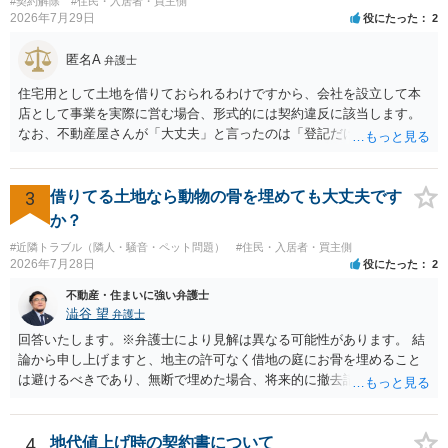
#契約解除
#住民・入居者・買主側
いのであれば、委任については無償で委任者が受任者に委任できるか
2026年7月29日
役にたった
2
らです。ご参考にしてください。
匿名A
弁護士
住宅用として土地を借りておられるわけですから、会社を設立して本
店として事業を実際に営む場合、形式的には契約違反に該当します。
なお、不動産屋さんが「大丈夫」と言ったのは「登記だけなら実務上
トラブルになることは少ない」という経験則に基づいたものと推測さ
れますが、これは法的な保証ではありません。 ただ、解除まで認めら
れるかどうかについては信頼関係が破壊されたかどうかで判断されま
3
借りてる土地なら動物の骨を埋めても大丈夫です
すので、建物を事務所・店舗用に大きく改築する等までなさらない限
か？
り、リスクはそれほど大きくないかもしれません。 しかしそれでも、
#近隣トラブル（隣人・騒音・ペット問題）
#住民・入居者・買主側
大家さんが契約違反を口実に、将来の更新時に更新料の上乗せを要求
2026年7月28日
役にたった
2
したり、立ち退きを迫る材料に使ったりする可能性は否定できませ
ん。
不動産・住まいに強い弁護士
澁谷 望
弁護士
回答いたします。※弁護士により見解は異なる可能性があります。 結
論から申し上げますと、地主の許可なく借地の庭にお骨を埋めること
は避けるべきであり、無断で埋めた場合、将来的に撤去請求や退去時
の損害賠償（原状回復費用）を求められるリスクがあります。 法律
上、自分のペットの遺骨を埋める行為自体は墓地埋葬法違反や不法投
棄には該当しないため、犯罪になるわけではありません。しかし、建
4
地代値上げ時の契約書について