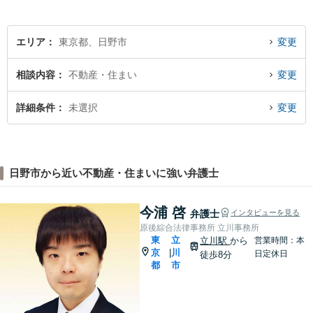
す。
エリア
東京都、日野市
変更
相談内容
不動産・住まい
変更
詳細条件
未選択
変更
日野市から近い不動産・住まいに強い弁護士
今浦 啓
弁護士
インタビューを見る
原後綜合法律事務所 立川事務所
東
立
立川駅
から
営業時間：本
京
川
|
日定休日
徒歩8分
都
市