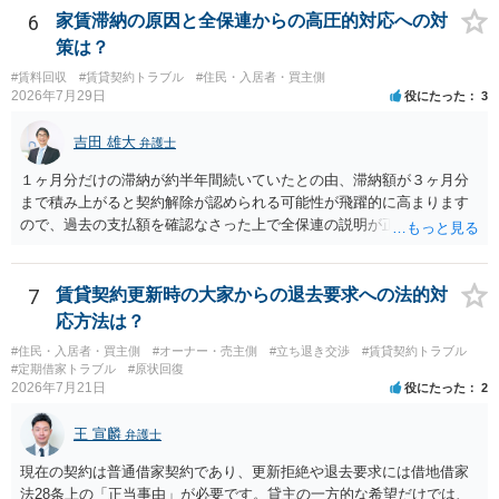
きるかどうかが重要でしょう（借地契約締結後に賃借人が建物を店舗
6
家賃滞納の原因と全保連からの高圧的対応への対
に改装したという事案で、住居に限定する特約までは存在しなかった
策は？
として契約解除を認めなかった裁判例があります）。契約条項の記載
#賃料回収
#賃貸契約トラブル
#住民・入居者・買主側
や解釈の問題になりますので、弁護士へ直接相談されることをお勧め
2026年7月29日
役にたった
3
します。
吉田 雄大
弁護士
１ヶ月分だけの滞納が約半年間続いていたとの由、滞納額が３ヶ月分
まで積み上がると契約解除が認められる可能性が飛躍的に高まります
ので、過去の支払額を確認なさった上で全保連の説明が正しければ、
全部又は一部を支払うのが最善の方法です。 約半年間も放置されてい
た理由は気になるところですが、中身のある返答は期待できないと思
います。
7
賃貸契約更新時の大家からの退去要求への法的対
応方法は？
#住民・入居者・買主側
#オーナー・売主側
#立ち退き交渉
#賃貸契約トラブル
#定期借家トラブル
#原状回復
2026年7月21日
役にたった
2
王 宣麟
弁護士
現在の契約は普通借家契約であり、更新拒絶や退去要求には借地借家
法28条上の「正当事由」が必要です。貸主の一方的な希望だけでは、