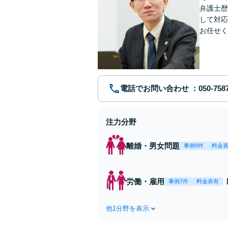
弁護士歴
して対応
お任せく
電話でお問い合わせ
注力分野
離婚・男女問題
事例9件
料金
労働・雇用
事例7件
料金表有
他1分野を表示