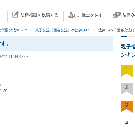
法律相談を投稿する
弁護士を探す
法律Q
女問題の法律Q&A
親子交流（面会交流）の法律Q&A
法律Q&A「面会交流
です。
親子
ンキ
3年2月10日 08:08
1


2
が

3
4