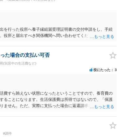
出を行った役所へ養子縁組届受理証明書の交付申請をし、手続
、役所と届出すべき関係機関へ問い合わせてください。
った場合の支払い可否
用(別居中の生活費など)
役にたった
3
活費すら賄えない状態になったということですので、養育費の
することになります。生活保護費は所得ではないので、「保護
りません。ただ、実際に支払った場合に返還請求権が認められ
たりするわけではなく、「残りのお金で自己責任で生活せよ」
ることになった時はすみやかに合意のための話し合いあるいは
#調停