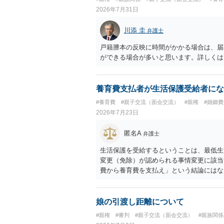
2026年7月31日
川添 圭
弁護士
戸籍謄本の反映に時間がかかる場合は、届
ができる場合が多いと思います。詳しくは
養育費支払者が生活保護受給者にな
#養育費
#親子交流（面会交流）
#親権
#婚姻費
2026年7月23日
匿名A
弁護士
生活保護を受給するということは、最低生
変更（免除）が認められる事情変更に該当
費から養育費を支払え」という結論にはな
たり役所から何らかのペナルティが課され
ということになるので、生活保護を受給す
調停申立てをすべきでしょう。
娘の引渡し距離について
#親権
#審判
#親子交流（面会交流）
#親族関係