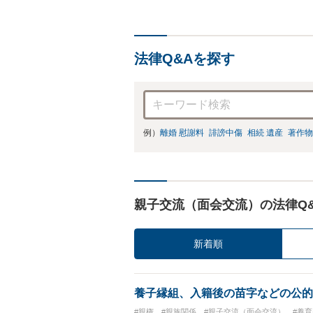
法律Q&Aを探す
例）
離婚 慰謝料
誹謗中傷
相続 遺産
著作物
親子交流（面会交流）の法律Q
新着順
養子縁組、入籍後の苗字などの公的
#親権
#親族関係
#親子交流（面会交流）
#養