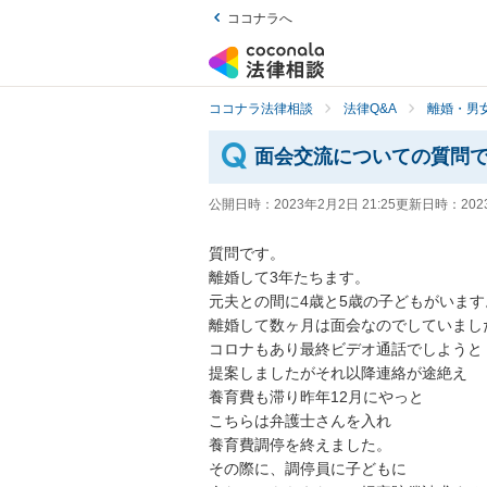
ココナラへ
ココナラ法律相談
法律Q&A
離婚・男
面会交流についての質問
公開日時：
2023年2月2日 21:25
更新日時：
202
質問です。

離婚して3年たちます。

元夫との間に4歳と5歳の子どもがいます。
離婚して数ヶ月は面会なのでしていました
コロナもあり最終ビデオ通話でしようと

提案しましたがそれ以降連絡が途絶え

養育費も滞り昨年12月にやっと

こちらは弁護士さんを入れ

養育費調停を終えました。

その際に、調停員に子どもに
