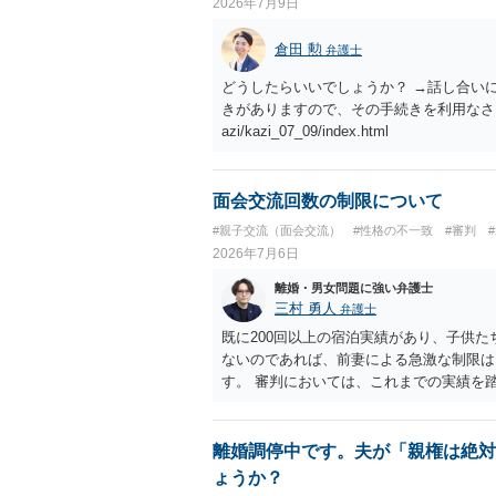
2026年7月9日
倉田 勲
弁護士
どうしたらいいでしょうか？ →話し合い
きがありますので、その手続きを利用なさってください。 ht
azi/kazi_07_09/index.html
面会交流回数の制限について
#親子交流（面会交流）
#性格の不一致
#審判
2026年7月6日
離婚・男女問題に強い弁護士
三村 勇人
弁護士
既に200回以上の宿泊実績があり、子供
ないのであれば、前妻による急激な制限は
す。 審判においては、これまでの実績を
と思われます。
離婚調停中です。夫が「親権は絶対
ょうか？