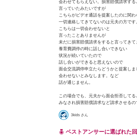
会わせてもらえない。損害賠償請求すると
言っていたみたいですが

こちらがビデオ通話を提案したのに関わら
一切連絡してきてないのは元夫の方です。
こちらは一切会わせないと

言ったことありませんが

未だに損害賠償請求をすると言ってきてま
養育費調停の時に話し合いできない

状況が続いていたので

話し合いができると思えないので

面会交流調停申立たらどうかと提案しまし
会わせないとみなします。など

話が通じません。

この場合でも、元夫から面会拒否してると
みなされ損害賠償請求など請求させるの
3kids さん
ベストアンサーに選ばれた