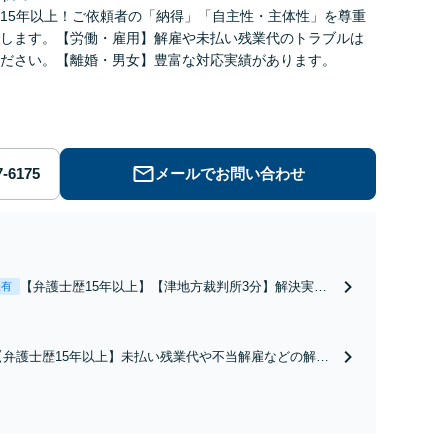
15年以上！ご依頼者の「納得」「自主性・主体性」を尊重
します。【労働・雇用】解雇や未払い残業代のトラブルは
ださい。【離婚・男女】豊富な対応実績があります。
メールでお問い合わせ
【弁護士歴15年以上】【津地方裁判所3分】解決実績
表有
多数！熟年離婚やW不倫による調停や協議はお任せく
ださい。相談者さまのご意向を尊重し、納得いただけ
る解決を目指します【オンライン面談OK】【お子さ
【弁護士歴15年以上】未払い残業代や不当解雇などの解決
ま連れの相談可】
実績が多数あります。闘うためには証拠が肝要です！証拠
集めのコツをお伝えするなど、納得いただける解決のため
にご依頼者と二人三脚で取り組みます【オンライン面談O
K】