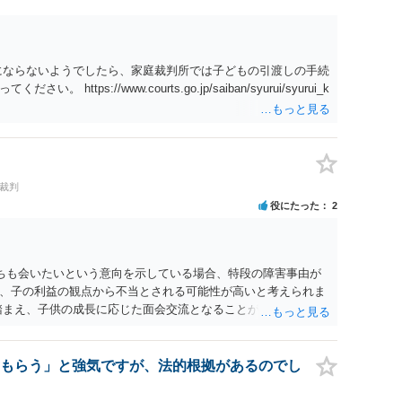
にならないようでしたら、家庭裁判所では子どもの引渡しの手続
tps://www.courts.go.jp/saiban/syurui/syurui_k
#裁判
役にたった
2
たちも会いたいという意向を示している場合、特段の障害事由が
、子の利益の観点から不当とされる可能性が高いと考えられま
踏まえ、子供の成長に応じた面会交流となることが期待できるか
もらう」と強気ですが、法的根拠があるのでし