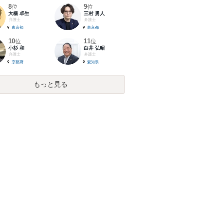
8
9
位
位
大橋 卓生
三村 勇人
弁護士
弁護士
東京都
東京都
10
11
位
位
小杉 和
白井 弘昭
弁護士
弁護士
京都府
愛知県
もっと見る