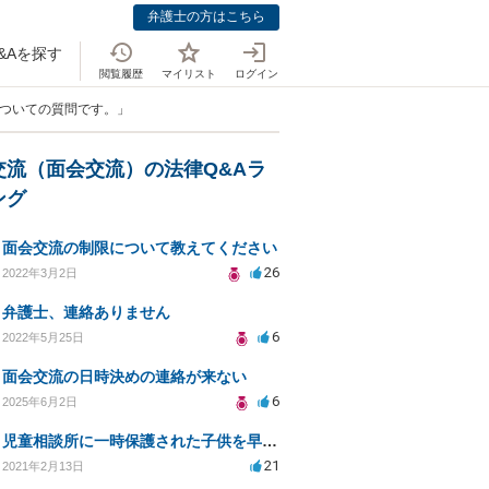
弁護士の方はこちら
&Aを探す
閲覧履歴
マイリスト
ログイン
についての質問です。」
交流（面会交流）の法律Q&Aラ
ング
面会交流の制限について教えてください
26
2022年3月2日
弁護士、連絡ありません
6
2022年5月25日
面会交流の日時決めの連絡が来ない
6
2025年6月2日
児童相談所に一時保護された子供を早く返してもらうために何をしたら良いでしょうか？
21
2021年2月13日