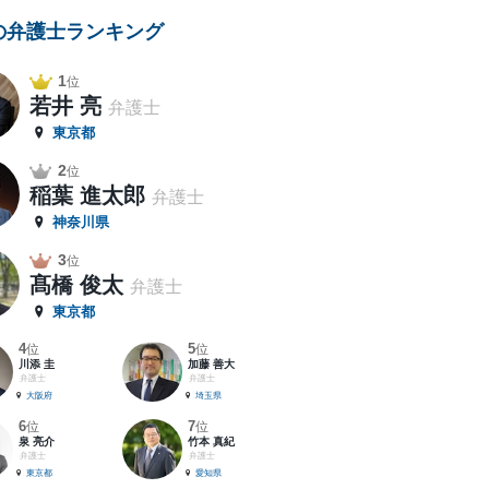
の弁護士ランキング
1
位
若井 亮
弁護士
東京都
2
位
稲葉 進太郎
弁護士
神奈川県
3
位
髙橋 俊太
弁護士
東京都
4
5
位
位
川添 圭
加藤 善大
弁護士
弁護士
大阪府
埼玉県
6
7
位
位
泉 亮介
竹本 真紀
弁護士
弁護士
東京都
愛知県