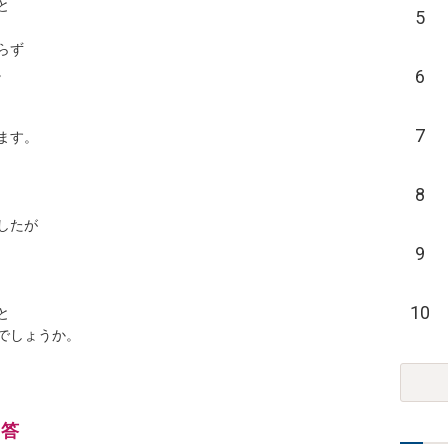


5
ず



6
7
す。

8
たが

9
10


でしょうか。
回答