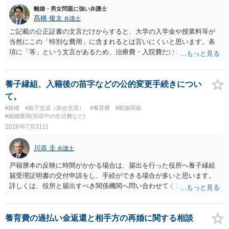
に、預貯金、不動産、保険、退職金等の資料を確保しておくことが重
離婚・男女問題に強い弁護士
要です。また、子の親権については、夫婦間の責任問題とは別に、
髙橋 俊太
弁護士
「どのような形がお子様の利益になるか」という観点です。そのた
ご記載の公正証書の文言だけからすると、大学の入学金や授業料等が
め、未就学のお子様について貴方が主として養育しているのであれ
当然にこの「特別な費用」に含まれるとは言いにくいと思います。条
ば、保育園等への送迎、食事・入浴・寝かしつけ等の日常的な育児、
項に「等」という文言があるため、治療費・入院費だけに限定される
通院や予防接種への対応、保育園との連絡、夫婦それぞれの勤務状
わけではありませんが、その前に「病気・事故に伴う費用」と明記さ
況、別居後にどのような養育環境を用意できるかといった、これまで
れていますので、通常は、病気や事故によって臨時に必要となった医
の監護実績や今後の生活状況について整理しておくとよいでしょう。
療費その他これに類する特別支出を念頭に置いた条項と読むのが自然
養子縁組、入籍後の苗字などの公的変更手続きについ
養育費については、離婚後も父母双方がそれぞれの収入に応じて負担
です。したがって、大学の入学金、授業料、受験費用などの教育費に
て。
するのが原則となります。
ついてまで、「この条項があるから当然に半額を請求できる」とまで
#親権
#親子交流（面会交流）
#養育費
#親族関係
は言いにくいと思われます。なお、通常、大学進学費用をどこまで負
#婚姻費用(別居中の生活費など)
担すべきかについては、離婚時の合意内容のほか、子どもの年齢、大
2026年7月31日
学進学についての父母の認識、父母の学歴・収入・資産状況、進学先
や費用などを踏まえて個別に検討することになります。公正証書の他
川添 圭
弁護士
の条項において、養育費の終期についてどのように定められている
か、大学進学に関する定めの有無、「教育費」「進学費用」に関する
戸籍謄本の反映に時間がかかる場合は、届出を行った役所へ養子縁組
定めの有無等について確認する必要があると考えられます。
届受理証明書の交付申請をし、手続ができる場合が多いと思います。
詳しくは、役所と届出すべき関係機関へ問い合わせてください。
養育費の過払い金返還と相手方の再婚に関する相談