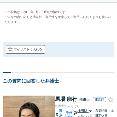
この投稿は、2019年9月2日時点の情報です。
ご自身の責任のもと適法性・有用性を考慮してご利用いただくようお願いい
たします。
マイリストに入れる
この質問に回答した弁護士
馬場 龍行
弁護士
東京都
弁護士法人えそら
東
神田駅
か
営業時間：本
千代
京
|
日定休日
ら徒歩2分