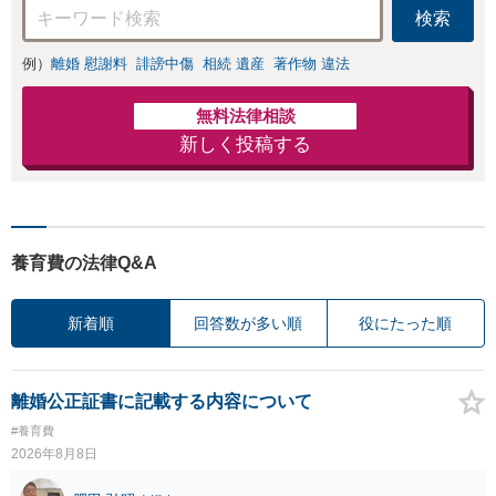
検索
例）
離婚 慰謝料
誹謗中傷
相続 遺産
著作物 違法
無料法律相談
新しく投稿する
養育費の法律Q&A
新着順
回答数が多い順
役にたった順
離婚公正証書に記載する内容について
#養育費
2026年8月8日