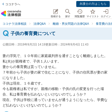
弁護士の方はこちら
ココナラへ
投稿する
探す
閲覧履歴
マイリスト
ログイン
ココナラ法律相談
法律Q&A
離婚・男女問題の法律Q&A
養育費の法
子供の養育費について
公開日時：
2019年9月2日 14:19
更新日時：
2024年9月4日 11:43
妻の浮気で、１０年前に家庭裁判所を通すことなく離婚しました。

私(夫)が親権者で、子供１人います。

妻からの養育費は貰っていません。

７年前から子供が妻の家で住むことになり、子供の住民票が妻の家
になりました。

子供は現在、１６歳です。

今も親権者は私ですが、親権の移動・子供の氏の変更を行った場
合、私は養育費を払わないといけないのでしょうか？

現在、子供は学校に通っていませんが通うようになったら、学費な
ど払わないといけないのでしょうか？