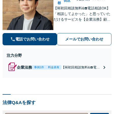
田区
都
【🆓初回相談無料&☎️電話相談OK】
「相談してよかった」と思っていた
だけるサービスを【企業法務】顧問
契約月額9,800円〜。低コスト・縛
りなし・相談回数無制限を叶えた企
業法務プラン
電話でお問い合わせ
メールでお問い合わせ
注力分野
企業法務
【🆓初回相談無料&☎️電話
事例1件
料金表有
相談OK】顧問契約月額9,8
00円〜｜顧問契約300社以
上の豊富な実績！契約の縛
りなし／相談回数無制限／
低コストではじめられるサ
ブスク型企業法務。経験豊
法律Q&Aを探す
富な弁護士が丁寧に対応。
【神田駅4分】