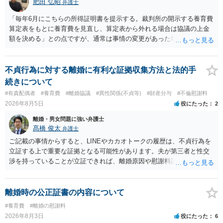
肥田 弘昭
弁護士
「毎年6月にこちらの所得証明書を提示する。裁判所の開示する養育費
算定表をもとに養育費を見直し、算定表から外れる場合は協議の上金
額を決める」との点ですが、通常は事情の変更があった場合に変更し
ますので妥当とまでは言えないかと思います。「養育費は当初予測出
来なかった事情の変更により双方協議の上増減出来る」と「通知義務
に勤務先」が含まれているので、私に収入が入った事は相手に通知が
不貞行為に対する離婚に有利な証拠収集方法と法的手
行く事になり、上記のような文言が無くても養育費の見直しは適宜出
続きについて
来るかと思うのですが違うのでしょうか？との点はそのとおりかと思
#有責配偶者
#養育費
#離婚協議
#異性関係(不貞等)
#財産分与
#不倫慰謝料
います。養育費は事情の変更があった場合に変更するので毎年見直す
2026年8月5日
役にたった
2
ことはあまりないです。ご参考にしてください。
離婚・男女問題に強い弁護士
髙橋 俊太
弁護士
ご記載の事情からすると、LINEやカカオトークの履歴は、不貞行為を
立証する上で重要な証拠となる可能性があります。夫が第三者と性交
渉を持っていることが立証できれば、離婚原因や慰謝料請求を検討す
る上で重要な事情となります。特に、数年間にわたって特定の相手と
性的関係を継続しているのであれば、その期間や回数が分かる資料は
できるだけ保存しておくことをお勧めいたします。 他方、「夫に不貞
離婚時の公正証書の内容について
がある＝財産分与でも多くもらえる」「当然に親権を取得できる」と
#養育費
#離婚の慰謝料
いう関係にはありません。まず、財産分与は、基本的には夫婦が婚姻
2026年8月3日
役にたった
6
中に形成した財産を清算する制度ですので、不貞行為の有無とは別