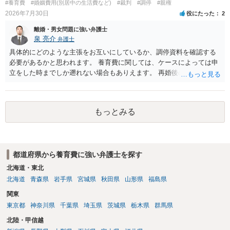
#養育費
#婚姻費用(別居中の生活費など)
#裁判
#調停
#親権
2026年7月30日
役にたった
2
離婚・男女問題に強い弁護士
泉 亮介
弁護士
具体的にどのような主張をお互いにしているか、調停資料を確認する
必要があるかと思われます。 養育費に関しては、ケースによっては申
立をした時までしか遡れない場合もありえます。 再婚後の相手方の行
動がどのようなものであったのかも重要であるため、相手が再婚後の
養育費に関するやりとり等があればそちらについても確認する必要が
あるでしょう。 公開相談の場での回答よりも個別に弁護士にご相談さ
もっとみる
れることをお勧めいたします。
都道府県から養育費に強い弁護士を探す
北海道・東北
北海道
青森県
岩手県
宮城県
秋田県
山形県
福島県
関東
東京都
神奈川県
千葉県
埼玉県
茨城県
栃木県
群馬県
北陸・甲信越