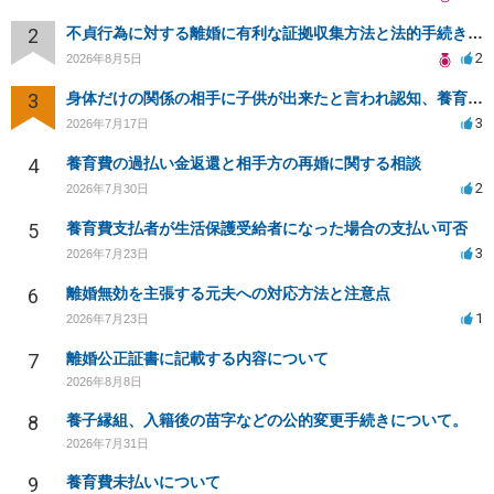
2
不貞行為に対する離婚に有利な証拠収集方法と法的手続きについて
2
2026年8月5日
3
身体だけの関係の相手に子供が出来たと言われ認知、養育費を要求されているが自身の子供か分からない
3
2026年7月17日
4
養育費の過払い金返還と相手方の再婚に関する相談
2
2026年7月30日
5
養育費支払者が生活保護受給者になった場合の支払い可否
3
2026年7月23日
6
離婚無効を主張する元夫への対応方法と注意点
1
2026年7月23日
7
離婚公正証書に記載する内容について
2026年8月8日
8
養子縁組、入籍後の苗字などの公的変更手続きについて。
2026年7月31日
9
養育費未払いについて