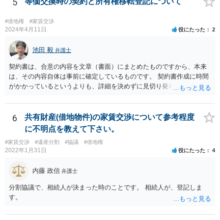
5
等価交換時の契約と所有権移転登記について
#借地権
#家賃交渉
2024年4月11日
役にたった
2
池田 毅
弁護士
契約書は、合意の内容を文章（書面）にまとめたものですから、本来
は、その内容自体は事前に確定しているものです。 契約書作成に時間
がかかっているというよりも、詳細を決めずに見切り発車をしてしま
ったというように感じます。 いわゆる正式な契約書でなくてもよいの
で、地代の支払い時期、方法などきちんと「確定」して覚書にしてお
く方が安全だろうと思います。 所有権移転登記を先行させることのデ
6
共有財産(借地物件)の家賃交渉について参考程度
メリットというよりも、詳細についての取り決めがないこと自体がデ
に不明点を教えて下さい。
メリット（どのようなトラブル（相手の言い分）がでてくるかが分か
#家賃交渉
#遺産分割
#協議
#借地権
らない）なので、まずはそこをきちんとしたほうがよいと思います。
2022年1月31日
役にたった
4
内藤 政信
弁護士
分割協議で、相続人が決まった時のことです。 相続人が、登記しま
す。