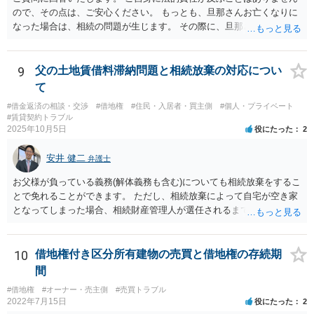
ので、その点は、ご安心ください。 もっとも、旦那さんお亡くなりに
なった場合は、相続の問題が生じます。 その際に、旦那さんが損害賠
償金の満額の支払ができていない場合は、 その支払債務も相続するこ
とにはなります。 また、建物は旦那さんも２分の１を相続したことに
なっていますが、 遺産分割未了のまま旦那さんが亡くなると、ご質問
9
父の土地賃借料滞納問題と相続放棄の対応につい
者様がその２分の１の分を相続することになります。 借家に建ってい
て
る建物の相続問題が２０年以上未解決である理由が不明ではあります
#借金返済の相談・交渉
#借地権
#住民・入居者・買主側
#個人・プライベート
が、 まずはその点をはっきりさせた方がよさそうですね。 ご質問に対
#賃貸契約トラブル
する回答は以上ですが、可能であれば、ご依頼になるかは別にして、
2025年10月5日
役にたった
2
お近くの弁護士に直接相談されて、今後の対応についてアドバイスを
求めることをおすすめいたします。 ご参考にしていただけますと幸い
安井 健二
弁護士
です。
お父様が負っている義務(解体義務も含む)についても相続放棄をするこ
とで免れることができます。 ただし、相続放棄によって自宅が空き家
となってしまった場合、相続財産管理人が選任されるまで、管理義務
は残ります。 相続放棄を検討されているのであれば、相続発生後はお
父様の私物は基本的に放置しておいたほうがよいでしょう。 下手に処
分してしまうと相続をしたとみなされてしまい、相続放棄が困難にな
10
借地権付き区分所有建物の売買と借地権の存続期
ることがあります。 また、関係者から連絡があった際は相続放棄を検
間
討していると伝え、相続放棄後は相続放棄申述証明書の控えを交付す
#借地権
#オーナー・売主側
#売買トラブル
るとよいと考えます。
2022年7月15日
役にたった
2