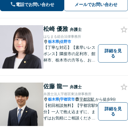
電話でお問い合わせ
メールでお問い合わせ
松崎 優雅
弁護士
はなまる総合法律事務所
栃木県
佐野市
|
【丁寧な対応】【素早いレス
詳細を見
ポンス】隣接市の足利市、館
る
林市、栃木市の方等も、お気
軽にご相談ください。交通事
故・離婚・相続問題を多数経
験しました。不貞の慰謝料の
ご相談は、内容によって、初
佐藤 龍一
弁護士
回相談を無料としておりま
弁護士法人宇都宮東法律事務所
す。
栃木県
宇都宮市
宇都宮駅
から徒歩9分
|
【初回相談無料】【宇都宮駅9
詳細を見
分】一人で抱え込まずに、ま
る
ずはお気軽にご相談くださ
い。【夜間休日対応可能】