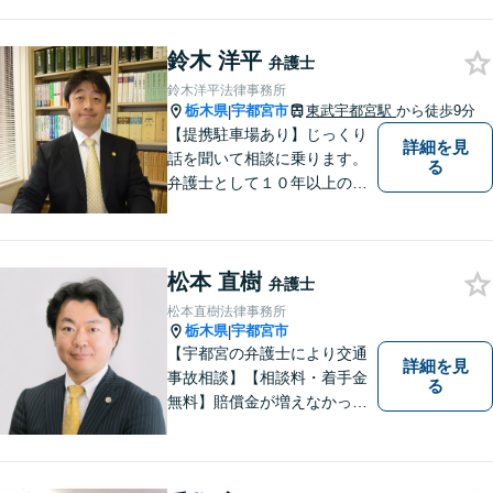
鈴木 洋平
弁護士
鈴木洋平法律事務所
栃木県
宇都宮市
東武宇都宮駅
から徒歩9分
|
【提携駐車場あり】じっくり
詳細を見
話を聞いて相談に乗ります。
る
弁護士として１０年以上の経
験をもとに適切なアドバイス
をいたします。ぜひ一度ご相
談ください。
松本 直樹
弁護士
松本直樹法律事務所
栃木県
宇都宮市
|
【宇都宮の弁護士により交通
詳細を見
事故相談】【相談料・着手金
る
無料】賠償金が増えなかった
場合，報酬はいただきませ
ん。交通事故の被害にあわれ
た方々のお力になりたいとい