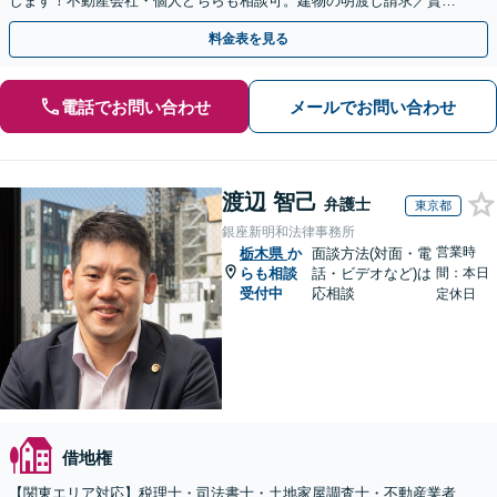
します！不動産会社・個人どちらも相談可。建物の明渡し請求／賃貸
借契約書の作成／離婚の財産分与等【千葉中央駅5分】
料金表を見る
電話でお問い合わせ
メールでお問い合わせ
渡辺 智己
弁護士
東京都
銀座新明和法律事務所
営業時
栃木県
か
面談方法(対面・電
らも相談
話・ビデオなど)は
間：本日
受付中
応相談
定休日
借地権
【関東エリア対応】税理士・司法書士・土地家屋調査士・不動産業者