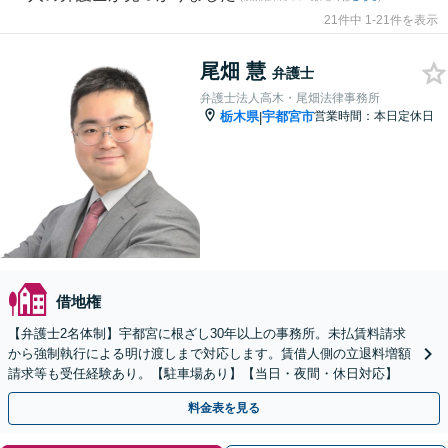
21件中 1-21件を表示
尾畑 慧
弁護士
弁護士法人高木・尾畑法律事務所
栃木県
宇都宮市
営業時間：本日定休日
|
借地権
【弁護士2名体制】宇都宮に根ざし30年以上の事務所。未払賃料請求
から強制執行による明け渡しまで対応します。賃借人側の立退料増額
請求等も受任経験あり。【駐車場あり】【当日・夜間・休日対応】
料金表を見る