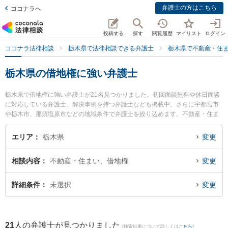
弁護士の方はこちら
ココナラへ
投稿する
探す
閲覧履歴
マイリスト
ログイン
ココナラ法律相談
栃木県で法律相談できる弁護士
栃木県で不動産・住
栃木県の借地権に強い弁護士
栃木県で借地権に強い弁護士が21名見つかりました。初回面談無料や休日面談
に対応している弁護士、解決事例を持つ弁護士なども掲載中。さらに宇都宮市
や栃木市、那須塩原市などの地域条件で弁護士を絞り込めます。不動産・住ま
いに関係する立ち退き交渉や家賃交渉、不動産契約解除等の細かな分野での絞
り込み検索もでき便利です。特に弁護士法人高木・尾畑法律事務所の尾畑 慧弁
エリア
栃木県
変更
護士や渡邊律法律事務所の渡邊 律弁護士、大橋慶士法律事務所の大橋 慶士弁護
士のプロフィール情報や弁護士費用、強みなどが注目されています。『栃木県
相談内容
不動産・住まい、借地権
変更
で土日や夜間に発生した借地権のトラブルを今すぐに弁護士に相談したい』
『借地権のトラブル解決の実績豊富な近くの弁護士を検索したい』『初回相談
無料で借地権を法律相談できる栃木県内の弁護士に相談予約したい』などでお
詳細条件
未選択
変更
困りの相談者さんにおすすめです。
21
人の弁護士が見つかりました
(検索結果について詳しくは
こちら
)