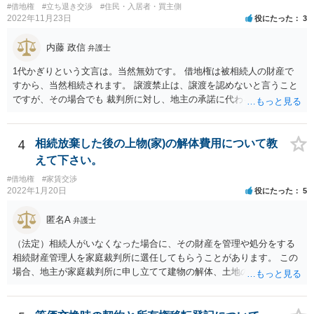
#借地権
#立ち退き交渉
#住民・入居者・買主側
2022年11月23日
役にたった
3
内藤 政信
弁護士
1代かぎりという文言は。当然無効です。 借地権は被相続人の財産で
すから、当然相続されます。 譲渡禁止は、譲渡を認めないと言うこと
ですが、その場合でも 裁判所に対し、地主の承諾に代わる許可を求め
ることができる ので、譲渡は間違いなくできます。 したがって、相続
されるので消滅することはありません。
4
相続放棄した後の上物(家)の解体費用について教
えて下さい。
#借地権
#家賃交渉
2022年1月20日
役にたった
5
匿名A
弁護士
（法定）相続人がいなくなった場合に、その財産を管理や処分をする
相続財産管理人を家庭裁判所に選任してもらうことがあります。 この
場合、地主が家庭裁判所に申し立てて建物の解体、土地の明け渡しを
相続財産管理人にしてもらうということになります。 継母が何らかの
財産を持っていればその財産から解体費用を出すことも考えられます
が、なければ、事実上地主が出さざるを得なくなると思います。