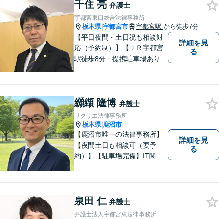
う強い思いから，交通事故問
千住 亮
弁護士
題に積極的に取り組んでいま
宇都宮東口総合法律事務所
す。お気軽にお問い合わせく
栃木県
宇都宮市
宇都宮駅
から徒歩7分
|
ださい。
【平日夜間・土日祝も相談対
詳細を見
応（予約制）】【ＪＲ宇都宮
る
駅徒歩8分・提携駐車場あり】
相談者様にとって分かりやす
く、和やかな法律相談を目指
しています。お気軽にお問い
纐纈 隆博
合わせください。
弁護士
リクリエ法律事務所
栃木県
鹿沼市
|
【鹿沼市唯一の法律事務所】
詳細を見
【夜間土日も相談可（要予
る
約）】【駐車場完備】IT関連
をはじめ、離婚・相続・交通
事故と幅広く案件を取り扱っ
ております。お気軽にお問合
せ下さい。
泉田 仁
弁護士
弁護士法人宇都宮東法律事務所