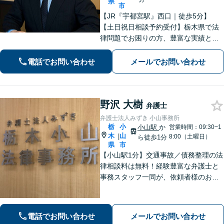
県
市
【JR『宇都宮駅』西口｜徒歩5分】
【土日祝日相談予約受付】栃木県で法
律問題でお困りの方、豊富な実績と専
門性を持つ弁護士が、ともに解決を目
指します。どうぞお気軽にご相談くだ
電話でお問い合わせ
メールでお問い合わせ
さい。
野沢 大樹
弁護士
弁護士法人みずき 小山事務所
栃
小
小山駅
か
営業時間：09:30~1
木
山
|
8:00（土曜日）
ら徒歩1分
県
市
【小山駅1分】交通事故／債務整理の法
律相談料は無料！経験豊富な弁護士と
事務スタッフ一同が、依頼者様のお悩
みを解消できるよう全力でサポート。
状況を十分にヒアリングし、あらゆる
観点から解決策をご提案してまいりま
電話でお問い合わせ
メールでお問い合わせ
す。【休日・夜間対応】