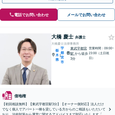
電話でお問い合わせ
メールでお問い合わせ
大橋 慶士
弁護士
大橋慶士法律事務所
宇
東武宇都宮
営業時間：09:00~
栃
都
23:00（土日祝
駅
から徒歩
木
|
宮
日）
3分
県
市
借地権
【初回相談無料】【東武宇都宮駅3分】【オーナー側対応】法人だけ
でなく個人でアパート一棟を貸している方からのご相談もいただいて
おり、法的対策から運営に関するアドバイスまで対応いたします「原