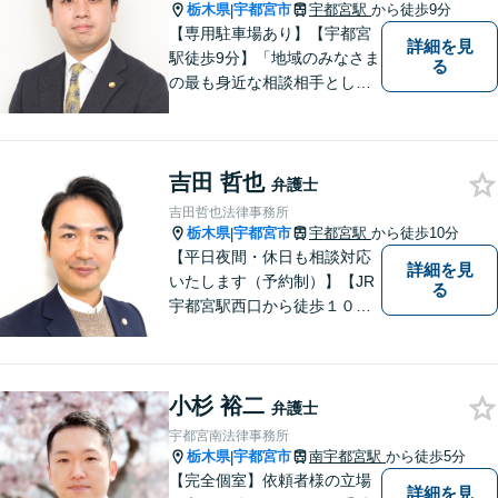
栃木県
宇都宮市
宇都宮駅
から徒歩9分
|
【専用駐車場あり】【宇都宮
詳細を見
駅徒歩9分】「地域のみなさま
る
の最も身近な相談相手として
頼れる存在でありたい。」が
モットーです。【初回面談無
料】【夜間／休日対応可】交
吉田 哲也
通事故／遺産相続／借金問題
弁護士
／企業法務／離婚問題などさ
吉田哲也法律事務所
まざまな分野に力を入れてお
栃木県
宇都宮市
宇都宮駅
から徒歩10分
|
ります。
【平日夜間・休日も相談対応
詳細を見
いたします（予約制）】【JR
る
宇都宮駅西口から徒歩１０
分・事務所ビル１階が駐車場
となっています】相談者様の
お話をしっかりと聞き，丁寧
小杉 裕二
に対応いたします。ぜひ一度
弁護士
ご相談ください。
宇都宮南法律事務所
栃木県
宇都宮市
南宇都宮駅
から徒歩5分
|
【完全個室】依頼者様の立場
詳細を見