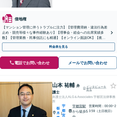
借地権
【マンション管理に伴うトラブルに注力】【管理費滞納・違法行為差
止め・競売等様々な事件経験あり】【理事会・総会への出席実績多
数】【管理業務・民事信託にも精通】【オンライン面談OK】【夜
間・休日相談可】
料金表を見る
電話でお問い合わせ
メールでお問い合わせ
山本 祐輔
弁
インタビューを
見る
護士
弁護士法人ALG＆Associates 宇都宮法律事務
所
宇
宇都宮駅
営業時間：00:00~2
栃
都
3:59（土日祝日）
から徒歩5
木
|
宮
分