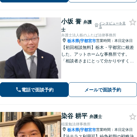
小坂 誉
弁護
インタビューを見
る
士
弁護士法人栃のふたば法律事務所
栃木県
宇都宮市
営業時間：本日定休日
|
【初回相談無料】栃木・宇都宮に根差
した、アットホームな事務所です。
「相談者さまにとって分かりやすく説
明すること」「必ず何らかの解決策を
お出しすること」を心がけておりま
す。どんなことでも大丈夫。まずはお
気軽にご相談ください【無料駐車場あ
電話で面談予約
メールで面談予約
り】
染谷 耕平
弁護士
稲葉勉法律事務所
栃木県
宇都宮市
営業時間：本日定休日
|
【法テラス利用可】紛争初期の戦略決