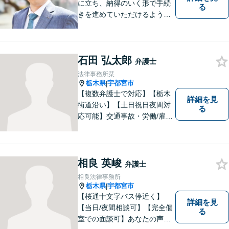
に立ち、納得のいく形で手続
る
きを進めていただけるよう、
しっかりとお話をお伺いし、
丁寧に説明を行います。 弁護
士業はサービス業であると認
石田 弘太郎
識し、常に誠実で真摯な対応
弁護士
を心掛けています。【南宇都
法律事務所栞
宮駅5分】
栃木県
宇都宮市
|
【複数弁護士で対応】【栃木
詳細を見
街道沿い】【土日祝日夜間対
る
応可能】交通事故・労働/雇用
問題・刑事事件に注力してい
ます。宇都宮市の弁護士で
す。是非一度ご相談くださ
い。
相良 英峻
弁護士
相良法律事務所
栃木県
宇都宮市
|
【桜通十文字バス停近く】
詳細を見
【当日/夜間相談可】【完全個
る
室での面談可】あなたの声を