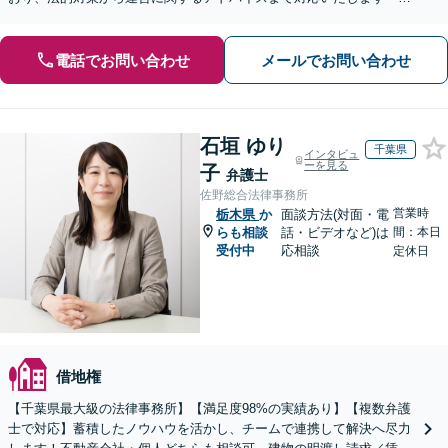
状回復トラブルも対応」【休日・夜間相談可】
電話でお問い合わせ
メールでお問い合わせ
石垣 ゆり
千葉県
インタビュ
ーを見る
子
弁護士
佐野総合法律事務所
営業時
栃木県
か
面談方法(対面・電
らも相談
話・ビデオなど)は
間：本日
受付中
応相談
定休日
借地権
【千葉県最大級の法律事務所】【満足度98%の実績あり】【複数弁護
士で対応】蓄積したノウハウを活かし、チームで連携して解決へ尽力