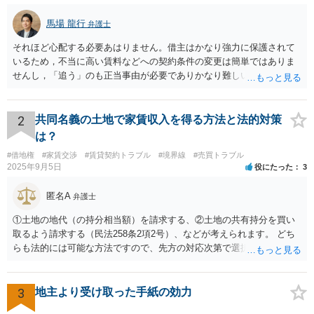
馬場 龍行
弁護士
それほど心配する必要あはりません。借主はかなり強力に保護されて
いるため，不当に高い賃料などへの契約条件の変更は簡単ではありま
せんし，「追う」のも正当事由が必要でありかなり難しいのです。 周
辺の土地をまとめて購入したいという人がいるのであれば，むしろ良
い条件で立退料等を支払ってもらえるかもしれません。 なので無理し
て所有権を取得する必要はないと思いますが，まずは価格ですよね。
2
共同名義の土地で家賃収入を得る方法と法的対策
ローンが組めないということはないと思いますが，金融機関に相談さ
は？
れてみてはいかがでしょうか。 買うとしたら，という条件をしっかり
#借地権
#家賃交渉
#賃貸契約トラブル
#境界線
#売買トラブル
把握して，その上で，買うか，借り続けるか，というのはどちらにも
2025年9月5日
役にたった
3
メリットデメリットありますので価値判断の問題といえそうです。
匿名A
弁護士
①土地の地代（の持分相当額）を請求する、②土地の共有持分を買い
取るよう請求する（民法258条2項2号）、などが考えられます。 どち
らも法的には可能な方法ですので、先方の対応次第で選択することに
なろうかと存じます。 （先方が①も②も拒絶するとなれば、おそらく
は②を求めて訴訟を提起することになるかと存じます。）
3
地主より受け取った手紙の効力