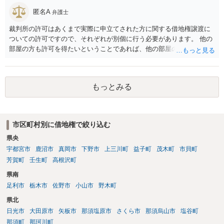
匿名A
弁護士
裁判所の許可はあくまで実際に申立てされた方に関する借地権譲渡に
ついての許可ですので、それぞれが別個に行う必要があります。 他の
部屋の方も許可を得たいということであれば、他の部屋の方も同じく
借地非訟手続を経る必要があるかと思います。
もっとみる
市区町村別に借地権で絞り込む
県央
宇都宮市
鹿沼市
真岡市
下野市
上三川町
益子町
茂木町
市貝町
芳賀町
壬生町
高根沢町
県南
足利市
栃木市
佐野市
小山市
野木町
県北
日光市
大田原市
矢板市
那須塩原市
さくら市
那須烏山市
塩谷町
那須町
那珂川町