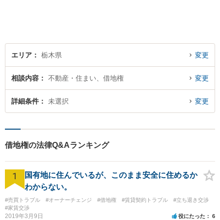
エリア
栃木県
変更
相談内容
不動産・住まい、借地権
変更
詳細条件
未選択
変更
借地権の法律Q&Aランキング
1
国有地に住んでいるが、このまま安全に住めるか
わからない。
#売買トラブル
#オーナーチェンジ
#借地権
#賃貸契約トラブル
#立ち退き交渉
#家賃交渉
2019年3月9日
役にたった
6