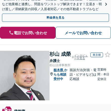
など他業種と連携し、問題をワンストップ解決できます！立退き・明
け渡し／滞納家賃の回収／入居者対応／その他不動産トラブルなど
料金表を見る
電話でお問い合わせ
メールでお問い合わせ
杉山 成榮
東京都
インタビュ
ーを見る
弁護士
杉山法律事務所
営業時
栃木県
か
面談方法(対面・電
らも相談
話・ビデオなど)は
間：本日
受付中
応相談
定休日