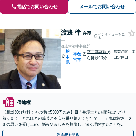
電話でお問い合わせ
メールでお問い合わせ
渡邊 律
弁護
インタビューを見
る
士
渡邊律法律事務所
栃
南宇都宮駅
か
営業時間：本
宇都
木
|
日定休日
ら徒歩10分
宮市
県
借地権
【相談30分無料でその後は5500円のみ】🟩「弁護士との相談にたどり
着くまで、どれほどの葛藤と不安を乗り越えてきたかーー」私は皆さ
まの思いを受け止め、悩みや苦しみを想像し、深く理解することをあ
きらめません。ぜひ一度ご相談ください
料金表を見る