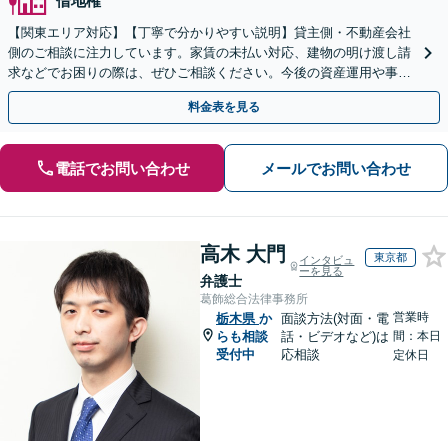
借地権
【関東エリア対応】【丁寧で分かりやすい説明】貸主側・不動産会社
側のご相談に注力しています。家賃の未払い対応、建物の明け渡し請
求などでお困りの際は、ぜひご相談ください。今後の資産運用や事業
継続を見据えた最適な解決を目指します。【WEB面談可】
料金表を見る
電話でお問い合わせ
メールでお問い合わせ
高木 大門
東京都
インタビュ
ーを見る
弁護士
葛飾総合法律事務所
営業時
栃木県
か
面談方法(対面・電
らも相談
話・ビデオなど)は
間：本日
受付中
応相談
定休日