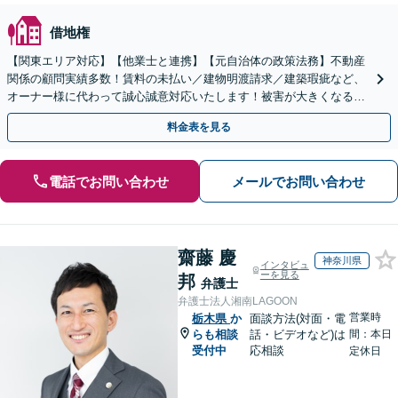
借地権
【関東エリア対応】【他業士と連携】【元自治体の政策法務】不動産
関係の顧問実績多数！賃料の未払い／建物明渡請求／建築瑕疵など、
オーナー様に代わって誠心誠意対応いたします！被害が大きくなる前
にご相談ください【初回来所相談30分無料】
料金表を見る
電話でお問い合わせ
メールでお問い合わせ
齋藤 慶
神奈川県
インタビュ
ーを見る
邦
弁護士
弁護士法人湘南LAGOON
営業時
栃木県
か
面談方法(対面・電
らも相談
話・ビデオなど)は
間：本日
受付中
応相談
定休日