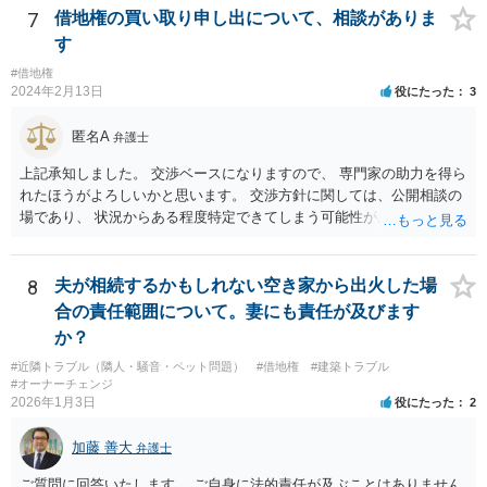
7
借地権の買い取り申し出について、相談がありま
す
#借地権
2024年2月13日
役にたった
3
匿名A
弁護士
上記承知しました。 交渉ベースになりますので、 専門家の助力を得ら
れたほうがよろしいかと思います。 交渉方針に関しては、公開相談の
場であり、 状況からある程度特定できてしまう可能性があり、 相手方
側の方が見る可能性もあるので、個別にご相談なさることをおすすめ
いたします。
8
夫が相続するかもしれない空き家から出火した場
合の責任範囲について。妻にも責任が及びます
か？
#近隣トラブル（隣人・騒音・ペット問題）
#借地権
#建築トラブル
#オーナーチェンジ
2026年1月3日
役にたった
2
加藤 善大
弁護士
ご質問に回答いたします。 ご自身に法的責任が及ぶことはありません