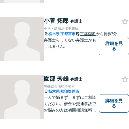
聞かせてください。親切・丁
寧な対応を心がけておりま
す。 事務所HPもご覧くださ
い。 https://sagara-law-office.j
小菅 拓郎
弁護士
p/
小菅・島薗法律事務所
栃木県
宇都宮市
宇都宮駅
から徒歩7分
|
弁護士らしくない弁護士かも
詳細を見
しれません。
る
園部 秀雄
弁護士
黒磯総合法律事務所
栃木県
那須塩原市
|
一人で悩まず，まずはご相談
詳細を見
ください。借金や交通事故で
る
お悩みの方は初回相談無料で
す。