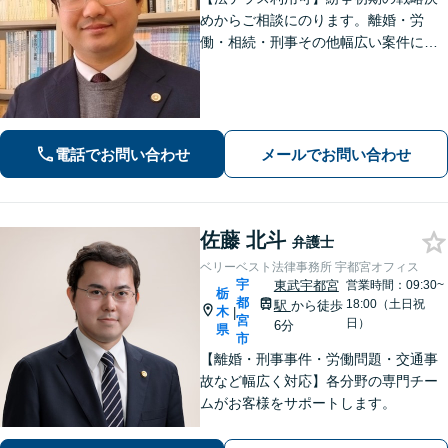
めからご相談にのります。離婚・労
働・相続・刑事その他幅広い案件につ
いて、ご相談から交渉・調停・裁判ま
で、どの段階でも適切なサポートが可
能です。
電話でお問い合わせ
メールでお問い合わせ
佐藤 北斗
弁護士
ベリーベスト法律事務所 宇都宮オフィス
宇
東武宇都宮
営業時間：09:30~
栃
都
18:00（土日祝
駅
から徒歩
木
|
宮
日）
6分
県
市
【離婚・刑事事件・労働問題・交通事
故など幅広く対応】各分野の専門チー
ムがお客様をサポートします。