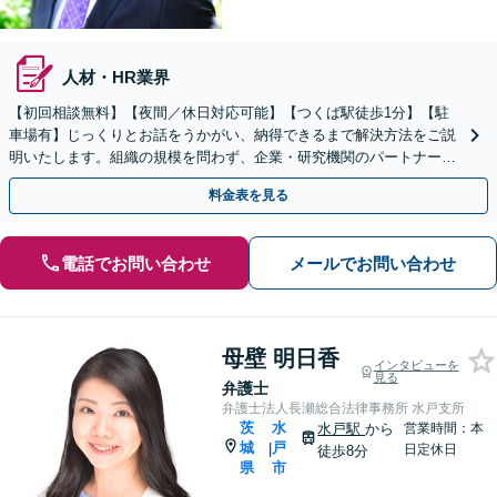
人材・HR業界
【初回相談無料】【夜間／休日対応可能】【つくば駅徒歩1分】【駐
車場有】じっくりとお話をうかがい、納得できるまで解決方法をご説
明いたします。組織の規模を問わず、企業・研究機関のパートナーと
してサポートいたします【知財紛争の交渉・警告・訴訟】
料金表を見る
電話でお問い合わせ
メールでお問い合わせ
母壁 明日香
インタビューを
見る
弁護士
弁護士法人長瀬総合法律事務所 水戸支所
茨
水
水戸駅
から
営業時間：本
城
戸
|
日定休日
徒歩8分
県
市