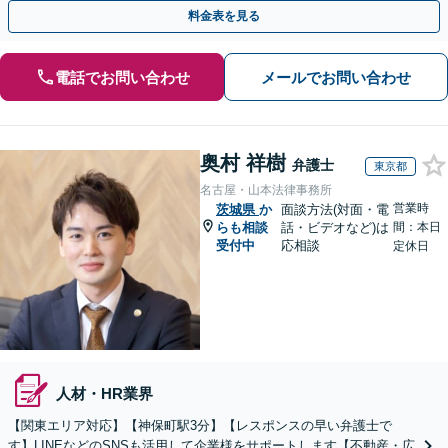
可欠だと思います。銀座駅1分、100社超の実績。
料金表を見る
電話でお問い合わせ
メールでお問い合わせ
奥村 祥樹
弁護士
東京都
名古屋・山本法律事務所
営業時
茨城県
か
面談方法(対面・電
らも相談
話・ビデオなど)は
間：本日
受付中
応相談
定休日
人材・HR業界
【関東エリア対応】【神保町駅3分】【レスポンスの早い弁護士で
す】LINEなどのSNSも活用して企業様をサポートします【不動産・広