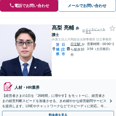
電話でお問い合わせ
メールでお問い合わせ
髙梨 亮輔
弁
インタビューを
見る
護士
弁護士法人片岡総合法律事務所 日立事務所
日立駅
か
営業時間：00:00~2
茨
日
3:59（土日祝日）
城
立
ら徒歩10
|
県
市
分
人材・HR業界
【経営者さまの1日を「26時間」に増やす】をモットーに、経営者さ
まの経営判断スピードを加速させる、きめ細やかな経営顧問サービス
を提供します。LINEやチャットワークなどでスピーディに対応。今後
問題となりそうな経営課題までご相談を承ります
料金表を見る