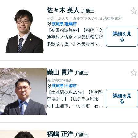
トな解決を提案します。
佐々木 英人
弁護士
弁護士法人リーガルプラス かしま法律事務所
茨城県
鹿嶋市
|
【初回相談無料】【相続／交
詳細を見
通事故／借金／企業法務など
る
多数取り扱い】不安な日々を
お過ごしの方は、ぜひ一度ご
連絡ください！皆様のお気持
ちを尊重して解決へと動いて
まいります。法律的知見のア
磯山 貴洋
弁護士
ップデートを怠りません。
磯山法律事務所
茨城県
土浦市
|
【土浦駅徒歩15分】【無料駐
詳細を見
車場あり】【法テラス利用
る
可】土浦市、つくば市、石岡
市、かすみがうら市、稲敷
市、牛久市、阿見町、美浦村
ほか、県内・県外対応しま
す。
福嶋 正洋
弁護士