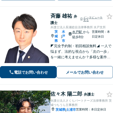
斉藤 雄祐
弁
インタビューを
見る
護士
弁護士法人長瀬総合法律事務所 水戸支所
茨
水
水戸駅
から
営業時間：本
城
戸
|
日定休日
徒歩8分
県
市
◤完全予約制・初回相談無料◢ 一人で
悩まず、法的な視点から「次の一歩」
を一緒に考えませんか？多様な案件に
取り組んできた経験を活かし、状況に
合う解決策をご提案します。まずは安
電話でお問い合わせ
メールでお問い合わせ
心して現状をお聞かせください。【離
婚・不倫｜交通事故｜相続｜刑事｜企
業法務】
佐々木 陽二郎
弁護士
弁護士法人さくらパートナーズ法律事務所 茨
城つちうら主事務所
茨城県
土浦市
営業時間：本日定休日
|