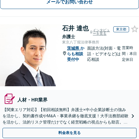
メールでお問い合わせ
石井 達也
東京都
インタビュ
ーを見る
弁護士
東京八丁堀法律事務所
営業時
茨城県
か
面談方法(対面・電
らも相談
話・ビデオなど)は
間：本日
受付中
応相談
定休日
人材・HR業界
【関東エリア対応】【初回相談無料】弁護士×中小企業診断士の強み
を活かし、契約書作成やM&A・事業承継を徹底支援！大手法務部経験
を活かし、法的リスク管理だけでなく経営戦略の視点からも助言。攻
めと守りの法務で、企業のさらなる成長に貢献します。
料金表を見る