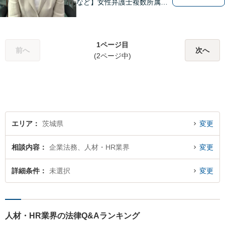
など】女性弁護士複数所属／
多岐にわたる分野で解決実績
あり。皆様の新たな一歩を支
援すべく、多面的にサポート
1ページ目
いたします。お困りごとがあ
前へ
次へ
(2ページ中)
ればお気軽にご相談くださ
い。
エリア
茨城県
変更
相談内容
企業法務、人材・HR業界
変更
詳細条件
未選択
変更
人材・HR業界の法律Q&Aランキング