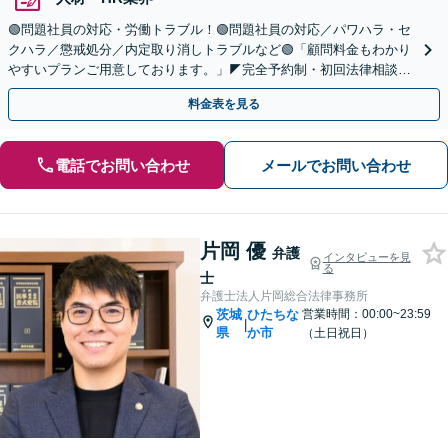
🟢問題社員の対応・労働トラブル！🟢問題社員の対応／パワハラ・セ
クハラ／懲戒処分／内定取り消しトラブルなど🟢「顧問料金もわかり
やすいプランご用意しております。」◤完全予約制・初回法律相談無
料・顧問数190社以上の実績と経験◢
料金表を見る
電話でお問い合わせ
メールでお問い合わせ
片岡 優
弁護
インタビューを見
る
士
弁護士法人片岡総合法律事務所
茨城
ひたちな
営業時間：00:00~23:59
|
県
か市
（土日祝日）