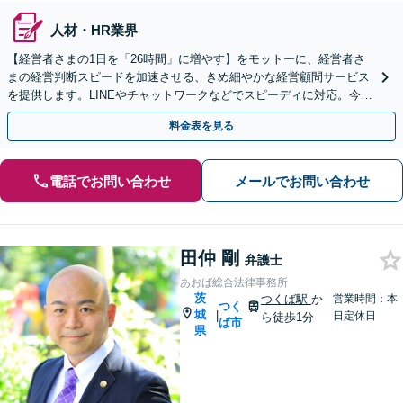
人材・HR業界
【経営者さまの1日を「26時間」に増やす】をモットーに、経営者さ
まの経営判断スピードを加速させる、きめ細やかな経営顧問サービス
を提供します。LINEやチャットワークなどでスピーディに対応。今後
問題となりそうな経営課題までご相談を承ります
料金表を見る
電話でお問い合わせ
メールでお問い合わせ
田仲 剛
弁護士
あおば総合法律事務所
茨
つくば駅
か
営業時間：本
つく
城
|
日定休日
ら徒歩1分
ば市
県