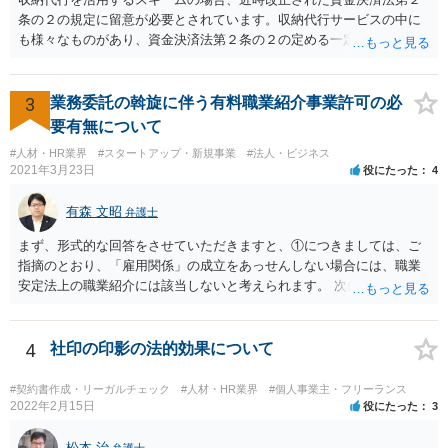
条の２の規定に留意が必要とされています。収納代行サービスの中に
も様々なものがあり、資金決済法第２条の２の定める一定の要件（内
閣府令で定める要件も含む）を満たす場合には、為替取引に該当する
ことが明らかにされました。 この資金決済法第２条の２の定める一
定の要件（内閣府令で定める要件も含む）については、該当条文を見
3
業務委託の斡旋に伴う有料職業紹介事業許可の必
るだけではなかなか理解し難いところがあるかと思いますし、この掲
要有無について
示板で回答するには限界がありますので、この分野に詳しそうな弁護
#人材・HR業界
#スタートアップ・新規事業
#法人・ビジネス
士の方に直接相談なさってみて下さい。 （資金決済法） 第二条の二
2021年3月23日
役にたった
4
金銭債権を有する者（以下この条において「受取人」という。）から
の委託、受取人からの金銭債権の譲受けその他これらに類する方法に
有森 文昭
弁護士
より、当該金銭債権に係る債務者又は当該債務者からの委託（二以上
の段階にわたる委託を含む。）その他これに類する方法により支払を
まず、形式的な回答をさせていただきますと、①につきましては、ご
行う者から弁済として資金を受け入れ、又は他の者に受け入れさせ、
指摘のとおり、「雇用関係」の成立をあっせんしない場合には、職業
当該受取人に当該資金を移動させる行為（当該資金を当該受取人に交
安定法上の職業紹介には該当しないと考えられます。 次に、②につい
付することにより移動させる行為を除く。）であって、受取人が個人
ては、「雇用関係」の成立をあっせんしない、その他のあっせん行為
（事業として又は事業のために受取人となる場合におけるものを除
は、職業安定法上の職業紹介には該当しないと考えられます。 以上が
く。）であることその他の内閣府令で定める要件を満たすものは、為
形式的な回答になりますが、形式的には、「雇用関係」の成立のあっ
4
社印の印影の法的効果について
替取引に該当するものとする
せんではなくとも、実質的には「雇用関係」の成立のあっせんといえ
る場合には、職業紹介に該当すると判断される可能性があります。 こ
#契約書作成・リーガルチェック
#人材・HR業界
#個人事業主・フリーランス
の判断は、広範にかつ厳格に行われるので、実質的にみても、問題な
2022年2月15日
役にたった
3
いといえるかには十分注意する必要があります。 また、業務委託契約
のあっせんは、事業主間の商取引を仲介することになりますので、分
松本 治