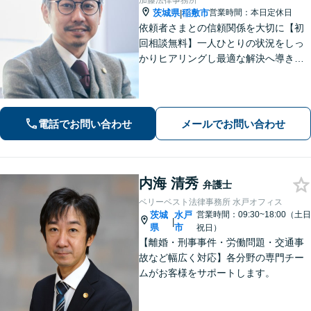
加藤法律事務所
茨城県
稲敷市
営業時間：本日定休日
|
依頼者さまとの信頼関係を大切に【初
回相談無料】一人ひとりの状況をしっ
かりヒアリングし最適な解決へ導きま
す／離婚・相続・交通事故・債務整
理・企業法務・個人事業など幅広く対
応／見通しや方針を明確に提案／弁護
士費用もわかりやすく説明【夜間相談
電話でお問い合わせ
メールでお問い合わせ
可】
内海 清秀
弁護士
ベリーベスト法律事務所 水戸オフィス
茨城
水戸
営業時間：09:30~18:00（土日
|
県
市
祝日）
【離婚・刑事事件・労働問題・交通事
故など幅広く対応】各分野の専門チー
ムがお客様をサポートします。