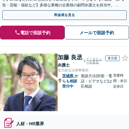
告・芸能・福祉など】多様な業種の企業様の顧問弁護士を担当中。時
代に即した対応ができます【個人事業主様も相談可能】
料金表を見る
電話で面談予約
メールで面談予約
加藤 良丞
東京都
インタビュ
ーを見る
弁護士
造力総合法律事務所
営業時
茨城県
か
面談方法(対面・電
らも相談
話・ビデオなど)は
間：本日
受付中
応相談
定休日
人材・HR業界