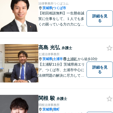
法律事務所つくばコム
茨城県
つくば市
|
【初回相談無料】一生懸命誠
詳細を見
実に仕事をして、１人でも多
る
くの困っている方の力にな
り、依頼者から感謝されるよ
うな弁護士像を理想としてき
ました。弁護士に相談すべき
事案かどうかも含め、私が親
髙島 光弘
弁護士
切・丁寧にご対応致します。
土浦法律事務所
ぜひご相談ください。
茨城県
土浦市
土浦駅
から徒歩10分
|
【土浦駅11分】茨城県南エリ
詳細を見
ア、つくば市、土浦市中心に
る
法律問題の解決に尽力してお
ります。地域の実情を踏まえ
た丁寧な対応を心掛けていま
す。お困りごとがありました
関根 駿
ら、お気軽にご相談くださ
弁護士
い。
関根法律事務所
茨城県
境町
|