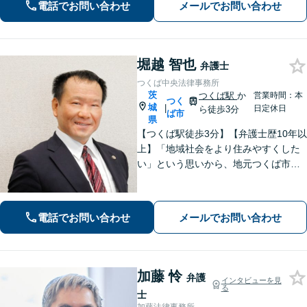
電話でお問い合わせ
メールでお問い合わせ
堀越 智也
弁護士
つくば中央法律事務所
茨
つくば駅
か
営業時間：本
つく
城
|
日定休日
ら徒歩3分
ば市
県
【つくば駅徒歩3分】【弁護士歴10年以
上】「地域社会をより住みやすくした
い」という思いから、地元つくば市で
開業◎【離婚・男女問題】慰謝料・養
育費など幅広いトラブルに対応【相
続・遺言】残された借金・不動産に困
電話でお問い合わせ
メールでお問い合わせ
っていませんか？
加藤 怜
弁護
インタビューを見
る
士