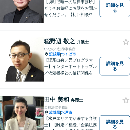
【境町で唯一の法律事務所】
詳細を見
どうぞお気軽にお話をお聞か
る
せください。【初回相談料無
料】【キッズスペース有り】
稲野辺 敬之
弁護士
いなのべ法律事務所
茨城県
つくば市
|
【理系出身／元プログラマ
詳細を見
ー】インターネットトラブル
る
／依頼者様との信頼関係を第
一に、紛争解決をはかりま
す。【事前予約で夜間対応
可】
田中 美和
弁護士
美和法律事務所
茨城県
水戸市
|
【水戸エリアで活躍する弁護
詳細を見
士】【離婚／相続／企業法務
る