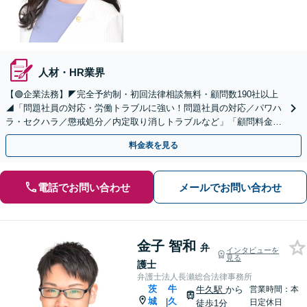
人材・HR業界
【🟢企業法務】◤完全予約制・初回法律相談無料・顧問数190社以上
◢「問題社員の対応・労働トラブルに強い！問題社員の対応／パワハ
ラ・セクハラ／懲戒処分／内定取り消しトラブルなど」「顧問料金も
わかりやすいプランご用意しております。」
料金表を見る
電話でお問い合わせ
メールでお問い合わせ
金子 智和
弁
インタビューを
見る
護士
弁護士法人長瀬総合法律事務所
茨
牛
牛久駅
から
営業時間：本
城
久
|
日定休日
徒歩1分