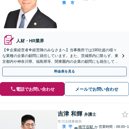
県
市
人材・HR業界
【🔷企業経営者🔷経営陣のみなさまへ】当事務所では190社超の様々
な業種の企業の顧問に就任しています。また、茨城県内に限らず、東
京都内や神奈川県、福島県等、関東圏内の企業の顧問にも就任してい
る実績があります。お気軽にお問い合わせください。
料金表を見る
電話でお問い合わせ
メールでお問い合わせ
吉津 和輝
弁護士
市川法律事務所
茨
守
南守谷駅
か
営業時間：08:00~1