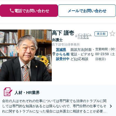
電話でお問い合わせ
メールでお問い合わせ
高下 謹壱
東京都
インタビュ
ーを見る
弁護士
高下謹壱法律事務所
営業時間：00:
茨城県
面談方法(対面・
からも相
電話・ビデオな
00~23:59（土
談受付中
ど)は応相談
日祝日）
人材・HR業界
会社の人はそれぞれの仕事については専門家でも法律のトラブルに関
しては専門的な知識があるとは限らないので、専門分野の仕事でもそ
れに関するトラブルになった場合には弁護士に相談することが必要不