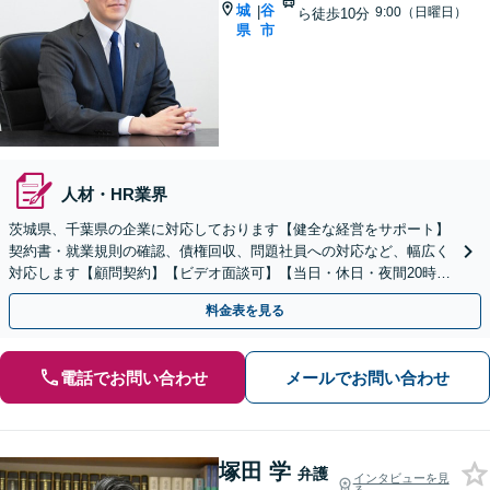
城
谷
|
9:00（日曜日）
ら徒歩10分
県
市
人材・HR業界
茨城県、千葉県の企業に対応しております【健全な経営をサポート】
契約書・就業規則の確認、債権回収、問題社員への対応など、幅広く
対応します【顧問契約】【ビデオ面談可】【当日・休日・夜間20時ま
でのご相談可】【南守谷駅10分】
料金表を見る
電話でお問い合わせ
メールでお問い合わせ
塚田 学
弁護
インタビューを見