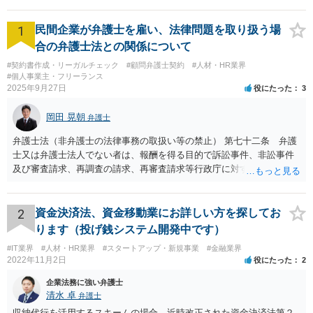
1
民間企業が弁護士を雇い、法律問題を取り扱う場
合の弁護士法との関係について
#契約書作成・リーガルチェック
#顧問弁護士契約
#人材・HR業界
#個人事業主・フリーランス
2025年9月27日
役にたった
3
岡田 晃朝
弁護士
弁護士法（非弁護士の法律事務の取扱い等の禁止） 第七十二条 弁護
士又は弁護士法人でない者は、報酬を得る目的で訴訟事件、非訟事件
及び審査請求、再調査の請求、再審査請求等行政庁に対する不服申立
事件その他一般の法律事件に関して鑑定、代理、仲裁若しくは和解そ
の他の法律事務を取り扱い、又はこれらの周旋をすることを業とする
ことができない。ただし、この法律又は他の法律に別段の定めがある
2
資金決済法、資金移動業にお詳しい方を探してお
場合は、この限りでない。 で、自身がする場合だけでなく、弁護士で
ります（投げ銭システム開発中です）
ないものに、あっせんしたりすることも違法ですから、問題になるか
#IT業界
#人材・HR業界
#スタートアップ・新規事業
#金融業界
と思います。
2022年11月2日
役にたった
2
企業法務に強い弁護士
清水 卓
弁護士
収納代行を活用するスキームの場合、近時改正された資金決済法第２