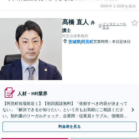
56件中 1-30件を表示
髙橋 直人
弁
インタビューを
見る
護士
阿見法律事務所
茨城県
阿見町
営業時間：本日定休日
|
人材・HR業界
【阿見町役場前近く】【初回面談無料】「依頼すべき内容が決まって
ない」「解決できるか知りたい」という方もお気軽にご相談くださ
い。契約書のリーガルチェック、企業間・従業員トラブル、債権回収
など【顧問契約可能】
料金表を見る