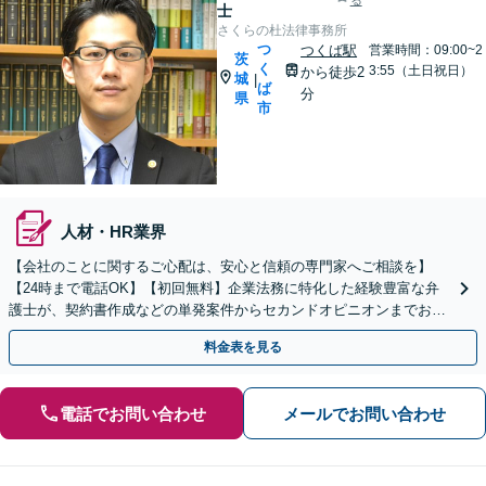
る
士
さくらの杜法律事務所
つ
つくば駅
営業時間：09:00~2
茨
く
3:55（土日祝日）
から徒歩2
城
|
ば
分
県
市
人材・HR業界
【会社のことに関するご心配は、安心と信頼の専門家へご相談を】
【24時まで電話OK】【初回無料】企業法務に特化した経験豊富な弁
護士が、契約書作成などの単発案件からセカンドオピニオンまでお客
さまのニーズに応じ柔軟に対応いたします。
料金表を見る
電話でお問い合わせ
メールでお問い合わせ