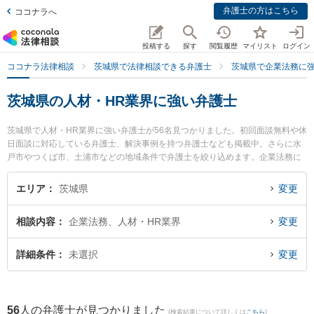
弁護士の方はこちら
ココナラへ
投稿する
探す
閲覧履歴
マイリスト
ログイン
ココナラ法律相談
茨城県で法律相談できる弁護士
茨城県で企業法務に
茨城県の人材・HR業界に強い弁護士
茨城県で人材・HR業界に強い弁護士が56名見つかりました。初回面談無料や休
日面談に対応している弁護士、解決事例を持つ弁護士なども掲載中。さらに水
戸市やつくば市、土浦市などの地域条件で弁護士を絞り込めます。企業法務に
関係する顧問弁護士契約や契約書作成・リーガルチェック、雇用契約書・就業
規則作成等の細かな分野での絞り込み検索もでき便利です。特に阿見法律事務
エリア
茨城県
変更
所の髙橋 直人弁護士や弁護士法人片岡総合法律事務所 日立事務所の髙梨 亮輔
弁護士、弁護士法人翠 守谷事務所の山田 雄治弁護士のプロフィール情報や弁護
相談内容
企業法務、人材・HR業界
変更
士費用、強みなどが注目されています。『茨城県で土日や夜間に発生した人
材・HR業界のトラブルを今すぐに弁護士に相談したい』『人材・HR業界のト
ラブル解決の実績豊富な近くの弁護士を検索したい』『初回相談無料で人材・
詳細条件
未選択
変更
HR業界を法律相談できる茨城県内の弁護士に相談予約したい』などでお困りの
相談者さんにおすすめです。
56
人の弁護士が見つかりました
(検索結果について詳しくは
こちら
)