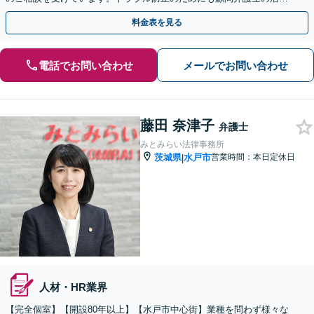
をご検討ください。マンション管理組合顧問経験あり。
料金表を見る
電話でお問い合わせ
メールでお問い合わせ
藤田 奈津子
弁護士
みとみらい法律事務所
茨城県
水戸市
営業時間：本日定休日
|
人材・HR業界
【完全個室】【開設80年以上】【水戸市中心街】業種を問わず様々な