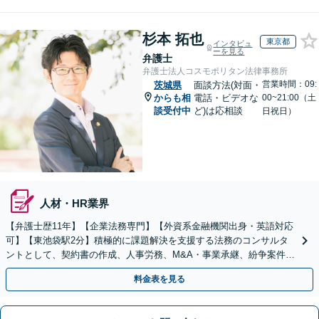
杉本 拓也
東京都
インタビュ
ーを見る
弁護士
弁護士法人コスモポリタン法律事務所
営業時間：09:
茨城県
面談方法(対面・
からも相
電話・ビデオな
00~21:00（土
談受付中
ど)は応相談
日祝日）
人材・HR業界
【弁護士歴11年】【企業法務専門】【外資系金融機関出身・英語対応
可】【東池袋駅2分】積極的に課題解決を支援する法務のコンサルタ
ントとして、契約書の作成、人事労務、M&A・事業承継、紛争案件等
に広く対応致します【初回面談無料】
料金表を見る