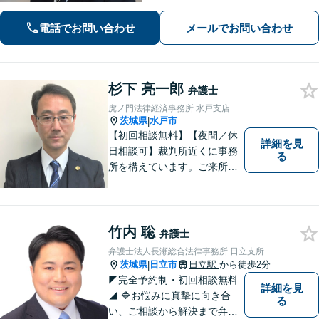
電話でお問い合わせ
メールでお問い合わせ
杉下 亮一郎
弁護士
虎ノ門法律経済事務所 水戸支店
茨城県
水戸市
|
【初回相談無料】【夜間／休
詳細を見
日相談可】裁判所近くに事務
る
所を構えています。ご来所・
ご相談しやすい環境を整えて
おりますので、お気軽にご相
談ください。ご依頼者様とと
もに最善の解決を目指しま
竹内 聡
弁護士
す。
弁護士法人長瀬総合法律事務所 日立支所
茨城県
日立市
日立駅
から徒歩2分
|
◤完全予約制・初回相談無料
詳細を見
◢ 🔷お悩みに真摯に向き合
る
い、ご相談から解決まで弁護