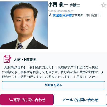
小西 俊一
弁護士
小西総合法律事務所
茨城県
水戸市
営業時間：本日定休日
|
人材・HR業界
【初回相談無料】【休日夜間対応可】【茨城県水戸市】誰にでも気軽
に相談できる事務所を目指しております。依頼者の方の費用対効果の
観点からもご納得の行くまでご説明をいたします。お困りのことがご
ざいましたらお気軽にご相談ください。
料金表を見る
電話でお問い合わせ
メールでお問い合わせ