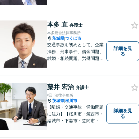
士がサポートいたします。誠
実さと経験で支えます。🔷不
安な日々を終わらせるために
本多 直
安心の第一歩を踏み出しまし
弁護士
ょう。お気軽にお問い合わせ
本多総合法律事務所
ください。
茨城県
つくば市
|
交通事故を初めとして、企業
詳細を見
法務、刑事事件、借金問題、
る
離婚・相続問題、労働問題そ
の他幅広い事件に対応してお
ります。 皆様にとって最良の
結果をご提供できるよう、誠
実・迅速・丁寧な事件処理を
藤井 宏治
弁護士
心掛けています。
桜川法律事務所
茨城県
桜川市
|
【離婚・交通事故・労働問題
詳細を見
に注力】【桜川市・筑西市・
る
結城市・下妻市・笠間市・真
岡市・石岡市から相談実績多
数】皆様が抱える問題にベス