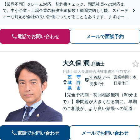
【業界不問】クレーム対応、契約書チェック、問題社員への対応ま
で。中小企業・上場企業の解決実績多数！顧問契約も可能。スピーデ
ィーな対応が会社の良い評価につながることもあります。まずは一度
ご相談を！【完全個室】【夜間／土日祝対応】
電話でお問い合わせ
メールで面談予約
大久保 潤
弁護士
弁護士法人長瀬総合法律事務所 守谷支所
茨
守
守谷駅
から
営業時間：本
城
谷
|
日定休日
徒歩2分
県
市
【完全予約制・初回相談無料（60分ま
で）】🔴問題が大きくなる前に。早期
のご相談が、より良い結果への近道で
す。 ◉私選刑事 ◉遺産相続 ◉離婚・
不倫慰謝料 ◉交通事故 ◉介護事故
など 状況の整理から丁寧に対応。深刻
電話でお問い合わせ
メールでお問い合わせ
化する前にまずはご相談ください。