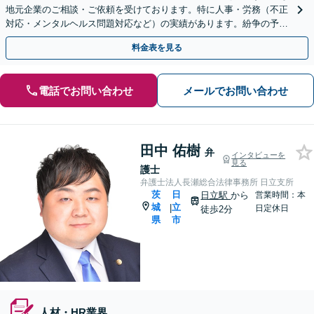
地元企業のご相談・ご依頼を受けております。特に人事・労務（不正
対応・メンタルヘルス問題対応など）の実績があります。紛争の予
防〜交渉・訴訟まで企業の伴走者として尽力します。
料金表を見る
電話でお問い合わせ
メールでお問い合わせ
田中 佑樹
弁
インタビューを
見る
護士
弁護士法人長瀬総合法律事務所 日立支所
茨
日
日立駅
から
営業時間：本
城
立
|
日定休日
徒歩2分
県
市
人材・HR業界