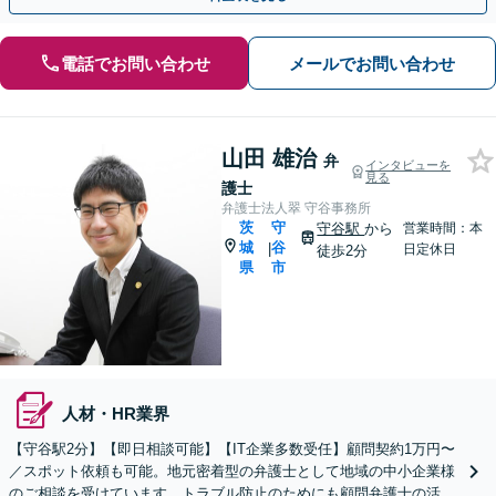
電話でお問い合わせ
メールでお問い合わせ
山田 雄治
弁
インタビューを
見る
護士
弁護士法人翠 守谷事務所
茨
守
守谷駅
から
営業時間：本
城
谷
|
日定休日
徒歩2分
県
市
人材・HR業界
【守谷駅2分】【即日相談可能】【IT企業多数受任】顧問契約1万円〜
／スポット依頼も可能。地元密着型の弁護士として地域の中小企業様
のご相談を受けています。トラブル防止のためにも顧問弁護士の活用