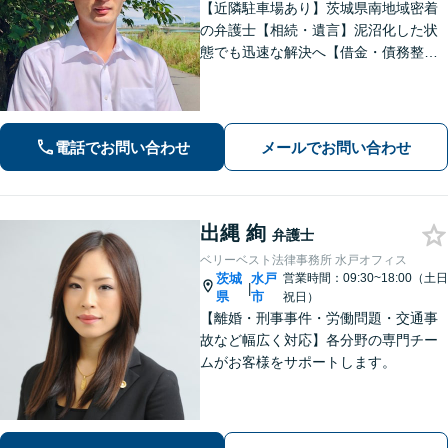
【近隣駐車場あり】茨城県南地域密着
の弁護士【相続・遺言】泥沼化した状
態でも迅速な解決へ【借金・債務整
理】個人法人問わず債務整理に尽力。
一つひとつの問題に真摯に向き合いま
す。【初回面談無料】【法テラス利用
可】【休日・夜間対応可】
電話でお問い合わせ
メールでお問い合わせ
出縄 絢
弁護士
ベリーベスト法律事務所 水戸オフィス
茨城
水戸
営業時間：09:30~18:00（土日
|
県
市
祝日）
【離婚・刑事事件・労働問題・交通事
故など幅広く対応】各分野の専門チー
ムがお客様をサポートします。