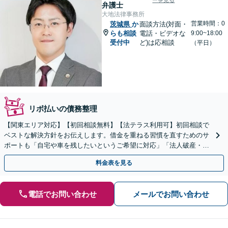
ーを見る
弁護士
大地法律事務所
営業時間：0
茨城県
か
面談方法(対面・
らも相談
電話・ビデオな
9:00~18:00
受付中
ど)は応相談
（平日）
リボ払いの債務整理
【関東エリア対応】【初回相談無料】【法テラス利用可】初回相談で
ベストな解決方針をお伝えします。借金を重ねる習慣を直すためのサ
ポートも「自宅や車を残したいというご希望に対応」「法人破産・企
業さまのご相談お受けします」
料金表を見る
電話でお問い合わせ
メールでお問い合わせ