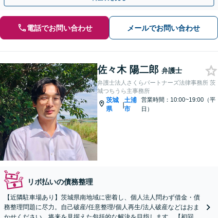
電話でお問い合わせ
メールでお問い合わせ
佐々木 陽二郎
弁護士
弁護士法人さくらパートナーズ法律事務所 茨
城つちうら主事務所
茨城
土浦
営業時間：10:00~19:00（平
|
県
市
日）
リボ払いの債務整理
【近隣駐車場あり】茨城県南地域に密着し、個人法人問わず借金・債
務整理問題に尽力。自己破産/任意整理/個人再生/法人破産などはおま
かせください。将来を見据えた包括的な解決を目指します。【初回面