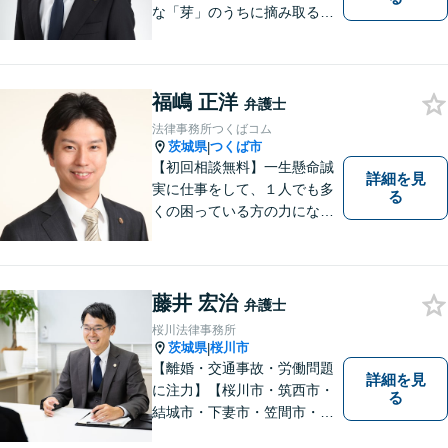
な「芽」のうちに摘み取るこ
とが大切です。少しでも不安
に感じることがあれば、ご相
談ください。
福嶋 正洋
弁護士
法律事務所つくばコム
茨城県
つくば市
|
【初回相談無料】一生懸命誠
詳細を見
実に仕事をして、１人でも多
る
くの困っている方の力にな
り、依頼者から感謝されるよ
うな弁護士像を理想としてき
ました。弁護士に相談すべき
事案かどうかも含め、私が親
藤井 宏治
弁護士
切・丁寧にご対応致します。
桜川法律事務所
ぜひご相談ください。
茨城県
桜川市
|
【離婚・交通事故・労働問題
詳細を見
に注力】【桜川市・筑西市・
る
結城市・下妻市・笠間市・真
岡市・石岡市から相談実績多