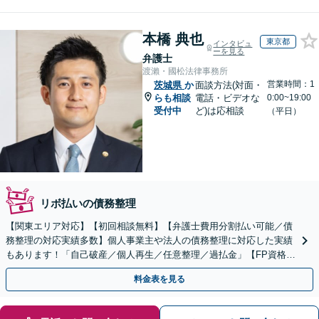
本橋 典也
東京都
インタビュ
ーを見る
弁護士
渡瀨・國松法律事務所
営業時間：1
茨城県
か
面談方法(対面・
らも相談
電話・ビデオな
0:00~19:00
受付中
ど)は応相談
（平日）
リボ払いの債務整理
【関東エリア対応】【初回相談無料】【弁護士費用分割払い可能／債
務整理の対応実績多数】個人事業主や法人の債務整理に対応した実績
もあります！「自己破産／個人再生／任意整理／過払金」【FP資格あ
り／家計管理も万全に】
料金表を見る