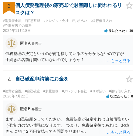
者様のご判断になると思いますので、私からのアドバイスは一旦これ
3
個人債務整理後の家売却で財産隠しに問われるリ
で終わりとさせていただきます。
スクは？
#消費者金融
#任意整理
#クレジット会社
#リボ払い
#銀行借り入れ
#詐欺被害での債務
2024年11月18日
役にたった
10
匿名A
弁護士
債務整理の決定というのが何を指しているのか分からないのですが、
手続きの名前は聞いていないのでしょうか？
4
自己破産申請前にお金を
#消費者金融
#自己破産
#多重債務
#クレジット会社
#リボ払い
#銀行借り入れ
2026年7月22日
役にたった
8
匿名B
弁護士
まず、自己破産をしてください。 免責決定が確定すれば自然債務とい
う強制力のない債務になります。 つまり、免責確定後であれば、お姉
さんにだけ２万円支払っても問題ありません。