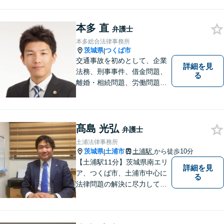
数】皆様が抱える問題にベス
トな解決を提案します。
本多 直
弁護士
本多総合法律事務所
茨城県
つくば市
|
交通事故を初めとして、企業
詳細を見
法務、刑事事件、借金問題、
る
離婚・相続問題、労働問題そ
の他幅広い事件に対応してお
ります。 皆様にとって最良の
結果をご提供できるよう、誠
実・迅速・丁寧な事件処理を
髙島 光弘
弁護士
心掛けています。
土浦法律事務所
茨城県
土浦市
土浦駅
から徒歩10分
|
【土浦駅11分】茨城県南エリ
詳細を見
ア、つくば市、土浦市中心に
る
法律問題の解決に尽力してお
ります。地域の実情を踏まえ
た丁寧な対応を心掛けていま
す。お困りごとがありました