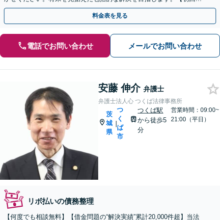
談無料】【法テラス利用可】【休日・夜間対応可】
料金表を見る
電話でお問い合わせ
メールでお問い合わせ
安藤 伸介
弁護士
弁護士法人心 つくば法律事務所
つ
つくば駅
営業時間：09:00~
茨
く
21:00（平日）
から徒歩5
城
|
ば
分
県
市
リボ払いの債務整理
【何度でも相談無料】【借金問題の“解決実績”累計20,000件超】当法