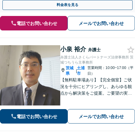
寧にお聞きするので、ぜひお気軽にご相談ください。
料金表を見る
電話でお問い合わせ
メールでお問い合わせ
小泉 裕介
弁護士
弁護士法人さくらパートナーズ法律事務所 茨
城つちうら主事務所
茨城
土浦
営業時間：10:00~17:00（平
|
県
市
日）
【無料駐車場あり】【完全個室】ご状
況を十分にヒアリングし、あらゆる観
点から解決策をご提案。ご要望の実現
に向け、細やかなサポートに努めます
【刑事事件】起訴されないための弁護
活動に注力。交通事故・相続問題も実
電話でお問い合わせ
メールでお問い合わせ
績豊富【夜間休日対応】【土浦駅より
バス10分】