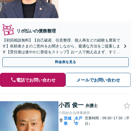
リボ払いの債務整理
【初回相談無料】【自己破産、任意整理、個人再生どの経験も豊富で
す】依頼者さまのご意向をお聞きしながら、最適な方法をご提案しま
す【受任後は速やかに督促をストップ】お一人で抱え込まず、すぐに
ご相談ください【土日祝対応可】【駐車場完備】
料金表を見る
電話でお問い合わせ
メールでお問い合わせ
小西 俊一
弁護士
小西総合法律事務所
茨城
水戸
営業時間：09:30~17:30（平
|
県
市
日）