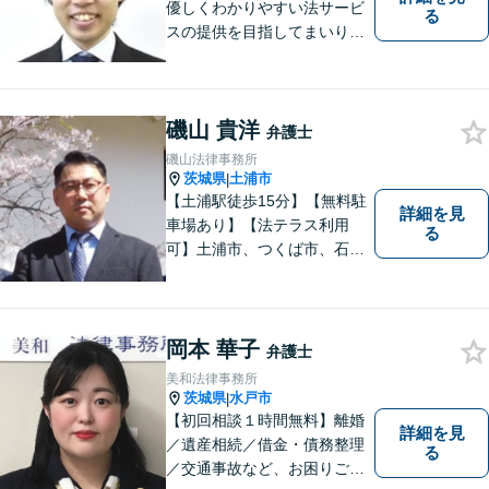
優しくわかりやすい法サービ
る
スの提供を目指してまいりま
す。
磯山 貴洋
弁護士
磯山法律事務所
茨城県
土浦市
|
【土浦駅徒歩15分】【無料駐
詳細を見
車場あり】【法テラス利用
る
可】土浦市、つくば市、石岡
市、かすみがうら市、稲敷
市、牛久市、阿見町、美浦村
ほか、県内・県外対応しま
す。
岡本 華子
弁護士
美和法律事務所
茨城県
水戸市
|
【初回相談１時間無料】離婚
詳細を見
／遺産相続／借金・債務整理
る
／交通事故など、お困りごと