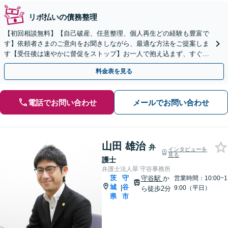
リボ払いの債務整理
【初回相談無料】【自己破産、任意整理、個人再生どの経験も豊富で
す】依頼者さまのご意向をお聞きしながら、最適な方法をご提案しま
す【受任後は速やかに督促をストップ】お一人で抱え込まず、すぐに
ご相談ください【土日祝対応可】【駐車場完備】
料金表を見る
電話でお問い合わせ
メールでお問い合わせ
山田 雄治
弁
インタビューを
見る
護士
弁護士法人翠 守谷事務所
茨
守
守谷駅
か
営業時間：10:00~1
城
谷
|
9:00（平日）
ら徒歩2分
県
市