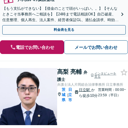
【もう支払ができない】【借金のことで頭がいっぱい。。】【そんな
ときこそ当事務所へご相談を】【24時まで電話相談OK】自己破産、
任意整理、個人再生、法人案件、経営者保証GL、過払金請求、時効援
用など解決実績多数。【最善の解決を目指します】
料金表を見る
電話でお問い合わせ
メールでお問い合わせ
髙梨 亮輔
弁
インタビューを
見る
護士
弁護士法人片岡総合法律事務所 日立事務所
茨
日
日立駅
か
営業時間：00:00~
城
立
|
23:59（平日）
ら徒歩10分
県
市