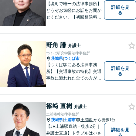
【境町で唯一の法律事務所】
詳細を見
どうぞお気軽にお話をお聞か
る
せください。【初回相談料無
料】【キッズスペース有り】
野角 謙
弁護士
つくば研究学園法律事務所
茨城県
つくば市
|
【つくば駅にある法律事務
詳細を見
所】【交通事故の特化】交通
る
事故に遭われた全ての方が適
切な補償を受けられるよう、
弁護士として全力でサポート
させていただきます。コミュ
ニケーションを大切にし、最
篠﨑 直樹
弁護士
善の解決へと導きます。
土浦篠﨑法律事務所
茨城県
土浦市
土浦駅
から徒歩1分
|
【JR土浦駅直結・徒歩2分｜
詳細を見
弁護士直通】トラブルは小さ
る