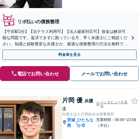
リボ払いの債務整理
【守谷駅2分】【法テラス利用可】【法人破産対応可】借金は解決可
能な問題です。返済できずに困っている方、早く弁護士にご相談くだ
さい。知識と経験豊富な弁護士が、最適な債務整理の方法を無料で診
断します。金融機関への助言･指導経験あり。
料金表を見る
電話でお問い合わせ
メールでお問い合わせ
片岡 優
弁護
インタビューを見
る
士
弁護士法人片岡総合法律事務所
茨城
ひたちな
営業時間：00:00~23:59
|
県
か市
（平日）