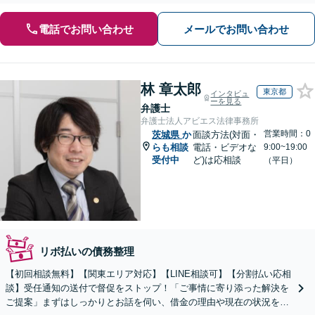
電話でお問い合わせ
メールでお問い合わせ
林 章太郎
東京都
インタビュ
ーを見る
弁護士
弁護士法人アビエス法律事務所
営業時間：0
茨城県
か
面談方法(対面・
らも相談
電話・ビデオな
9:00~19:00
受付中
ど)は応相談
（平日）
リボ払いの債務整理
【初回相談無料】【関東エリア対応】【LINE相談可】【分割払い応相
談】受任通知の送付で督促をストップ！「ご事情に寄り添った解決を
ご提案」まずはしっかりとお話を伺い、借金の理由や現在の状況を丁