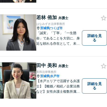
はお気軽にご相談ください。
ご依頼者様に寄り添い、より
良い解決を目指し全力でサポ
ートします。
若林 侑加
弁護士
はなみずき法律事務所
茨城県
つくば市
|
「誠実」「丁寧」「一生懸
詳細を見
命」であることを大切に、身
る
近な頼れる存在として、未来
を切り拓くあなたを全力でサ
ポートします！
田中 美和
弁護士
美和法律事務所
茨城県
水戸市
|
【水戸エリアで活躍する弁護
詳細を見
士】【離婚／相続／企業法務
る
など】女性弁護士複数所属／
多岐にわたる分野で解決実績
あり。皆様の新たな一歩を支