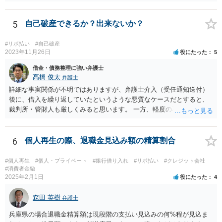
5
自己破産できるか？出来ないか？
#リボ払い
#自己破産
2023年11月26日
役にたった
5
借金・債務整理に強い弁護士
髙橋 俊太
弁護士
詳細な事実関係が不明ではありますが、弁護士介入（受任通知送付）
後に、借入を繰り返していたというような悪質なケースだとすると、
裁判所・管財人も厳しくみると思います。 一方、軽度の不注意による
手違いや行き違いというくらいであれば、弁護士を通じて裁判所・管
財人に対して反省の姿勢を示せば、不許可という結果にはならないと
思われます。
6
個人再生の際、退職金見込み額の精算割合
#個人再生
#個人・プライベート
#銀行借り入れ
#リボ払い
#クレジット会社
#消費者金融
2025年2月1日
役にたった
4
森田 英樹
弁護士
兵庫県の場合退職金精算額は現段階の支払い見込みの何%程が見込ま