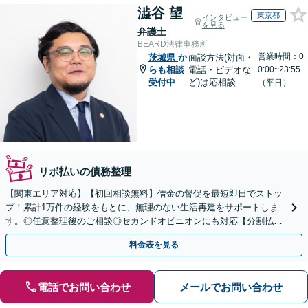
澁谷 望
東京都
インタビュー
を見る
弁護士
BEARD法律事務所
営業時間：0
茨城県
か
面談方法(対面・
らも相談
電話・ビデオな
0:00~23:55
受付中
ど)は応相談
（平日）
リボ払いの債務整理
【関東エリア対応】【初回相談無料】借金の督促を最短即日でストッ
プ！累計1万件の経験をもとに、無理のない生活再建をサポートしま
す。◎任意整理後のご相談◎セカンドオピニオンにも対応【分割払い
可】【完全個室】
料金表を見る
電話でお問い合わせ
メールでお問い合わせ