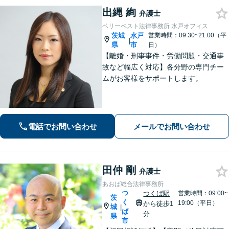
出縄 絢
弁護士
ベリーベスト法律事務所 水戸オフィス
茨城
水戸
営業時間：09:30~21:00（平
|
県
市
日）
【離婚・刑事事件・労働問題・交通事
故など幅広く対応】各分野の専門チー
ムがお客様をサポートします。
電話でお問い合わせ
メールでお問い合わせ
田仲 剛
弁護士
あおば総合法律事務所
つ
つくば駅
営業時間：09:00~
茨
く
19:00（平日）
から徒歩1
城
|
ば
分
県
市