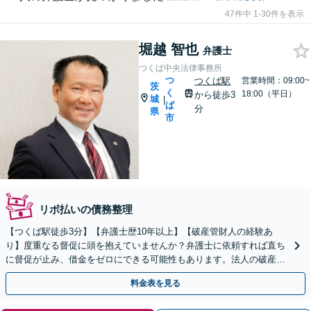
47件中 1-30件を表示
堀越 智也
弁護士
つくば中央法律事務所
つ
つくば駅
営業時間：09:00~
茨
く
18:00（平日）
から徒歩3
城
|
ば
分
県
市
リボ払いの債務整理
【つくば駅徒歩3分】【弁護士歴10年以上】【破産管財人の経験あ
り】度重なる督促に頭を抱えていませんか？弁護士に依頼すれば直ち
に督促が止み、借金をゼロにできる可能性もあります。法人の破産も
対応可能◎【民事法律扶助制度の利用可能】
料金表を見る