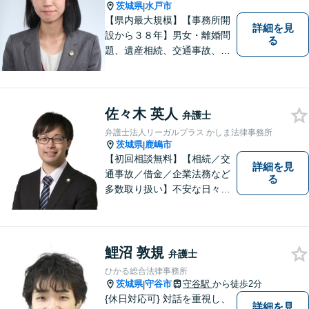
ます。
茨城県
水戸市
|
【県内最大規模】【事務所開
詳細を見
設から３８年】男女・離婚問
る
題、遺産相続、交通事故、労
働問題、刑事事件などさまざ
まな法律トラブルに対応する
地域密着の女性弁護士。お困
りごとがあればお気軽にご相
佐々木 英人
弁護士
談ください！お一人おひとり
弁護士法人リーガルプラス かしま法律事務所
に誠実に向き合います。
茨城県
鹿嶋市
|
【初回相談無料】【相続／交
詳細を見
通事故／借金／企業法務など
る
多数取り扱い】不安な日々を
お過ごしの方は、ぜひ一度ご
連絡ください！皆様のお気持
ちを尊重して解決へと動いて
まいります。法律的知見のア
鯉沼 敦規
弁護士
ップデートを怠りません。
ひかる総合法律事務所
茨城県
守谷市
守谷駅
から徒歩2分
|
{休日対応可} 対話を重視し、
詳細を見