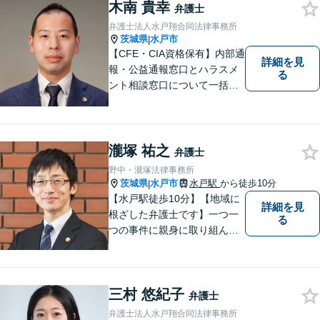
木南 貴幸
ら、お気軽にご相談くださ
弁護士
い。
弁護士法人水戸翔合同法律事務所
茨城県
水戸市
|
【CFE・CIA資格保有】内部通
詳細を見
報・公益通報窓口とハラスメ
る
ント相談窓口について一括対
応いたします【従業員500名
超の内部通報窓口業務経験】
瀧塚 祐之
弁護士
野中・瀧塚法律事務所
茨城県
水戸市
水戸駅
から徒歩10分
|
【水戸駅徒歩10分】【地域に
詳細を見
根ざした弁護士です】一つ一
る
つの事件に親身に取り組んで
いくことを心がけています。
【開設55年以上の法律事務
所】相談者の意向をきちんと
三村 悠紀子
把握した上で、正当な権利を
弁護士
守るために丁寧な対応を致し
弁護士法人水戸翔合同法律事務所