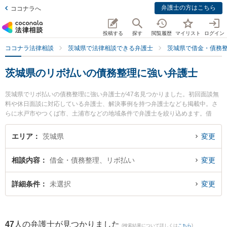
弁護士の方はこちら
ココナラへ
投稿する
探す
閲覧履歴
マイリスト
ログイン
ココナラ法律相談
茨城県で法律相談できる弁護士
茨城県で借金・債務
茨城県のリボ払いの債務整理に強い弁護士
茨城県でリボ払いの債務整理に強い弁護士が47名見つかりました。初回面談無
料や休日面談に対応している弁護士、解決事例を持つ弁護士なども掲載中。さ
らに水戸市やつくば市、土浦市などの地域条件で弁護士を絞り込めます。借
金・債務整理に関係する消費者金融の債務整理やクレジット会社の債務整理、
リボ払いの債務整理等の細かな分野での絞り込み検索もでき便利です。特につ
エリア
茨城県
変更
くば中央法律事務所の堀越 智也弁護士や阿見法律事務所の髙橋 直人弁護士、弁
護士法人さくらパートナーズ法律事務所 茨城つちうら主事務所の佐々木 陽二郎
相談内容
借金・債務整理、リボ払い
変更
弁護士のプロフィール情報や弁護士費用、強みなどが注目されています。『茨
城県で土日や夜間に発生したリボ払いの債務整理のトラブルを今すぐに弁護士
に相談したい』『リボ払いの債務整理のトラブル解決の実績豊富な近くの弁護
詳細条件
未選択
変更
士を検索したい』『初回相談無料でリボ払いの債務整理を法律相談できる茨城
県内の弁護士に相談予約したい』などでお困りの相談者さんにおすすめです。
47
人の弁護士が見つかりました
(検索結果について詳しくは
こちら
)