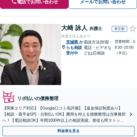
電話でお問い合わせ
メールでお問い合わせ
大崎 詠人
弁護士
東京都
弁護士法人あかり
営業時間：0
茨城県
か
面談方法(対面・
らも相談
電話・ビデオな
9:30~20:00
受付中
ど)は応相談
（平日）
リボ払いの債務整理
【関東エリア対応】【Google口コミ高評価】【返金保証制度あり】
【相談・着手金0円・分割払いOK】費用を抑える債務整理は当事務所
へ！【電話相談OK】年間1000件以上の相談実績。督促も即ストッ
プ！自己破産で借金ゼロ／個人再生なら家を残せる
料金表を見る