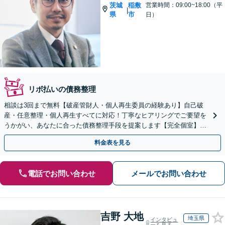
茨城
稲敷
営業時間：09:00~18:00（平
|
県
市
日）
リボ払いの債務整理
相談は3回まで無料【破産管財人・個人再生委員の経験あり】自己破
産・任意整理・個人再生すべてに対応！丁寧なヒアリングでご要望を
うかがい、あなたに合った債務整理手段を提案します【完全個室】法
人・個人事業者の破産もご相談ください
料金表を見る
電話でお問い合わせ
メールでお問い合わせ
吉野 大地
埼玉県
インタビュ