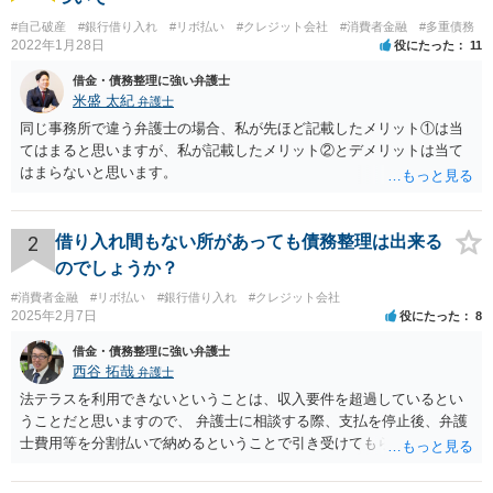
#自己破産
#銀行借り入れ
#リボ払い
#クレジット会社
#消費者金融
#多重債務
2022年1月28日
役にたった
11
借金・債務整理に強い弁護士
米盛 太紀
弁護士
同じ事務所で違う弁護士の場合、私が先ほど記載したメリット①は当
てはまると思いますが、私が記載したメリット②とデメリットは当て
はまらないと思います。
2
借り入れ間もない所があっても債務整理は出来る
のでしょうか？
#消費者金融
#リボ払い
#銀行借り入れ
#クレジット会社
2025年2月7日
役にたった
8
借金・債務整理に強い弁護士
西谷 拓哉
弁護士
法テラスを利用できないということは、収入要件を超過しているとい
うことだと思いますので、 弁護士に相談する際、支払を停止後、弁護
士費用等を分割払いで納めるということで引き受けてもらえないか確
認するとよいでしょう。 「借り入れ出来る限界」までの生活というの
は、負債が拡大するだけになるのでお勧めできませんが あとは、相談