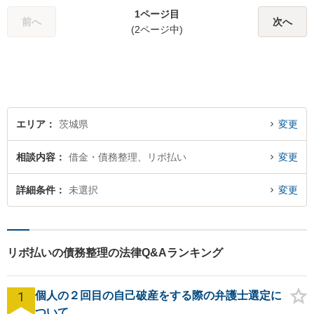
援すべく、多面的にサポート
1ページ目
いたします。お困りごとがあ
前へ
次へ
(2ページ中)
ればお気軽にご相談くださ
い。
エリア
茨城県
変更
相談内容
借金・債務整理、リボ払い
変更
詳細条件
未選択
変更
リボ払いの債務整理の法律Q&Aランキング
1
個人の２回目の自己破産をする際の弁護士選定に
ついて