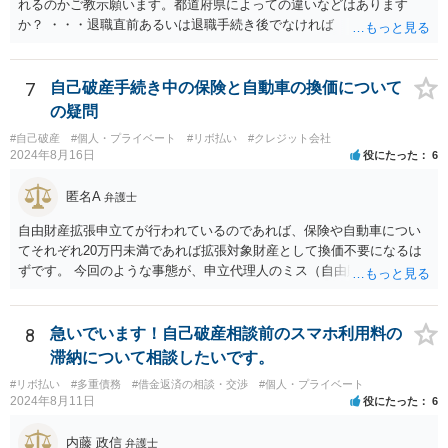
れるのかご教示願います。都道府県によっての違いなどはあります
か？ ・・・退職直前あるいは退職手続き後でなければ １２・５％が
清算価値として計上するのが原則で 概ね どの裁判所でも同様の基
準でしょう。 また着手して頂いてから最短どのくらいで認可されるの
でしょうか？ ・・・受任通知を送付して 債権者からの債権調査票が
7
自己破産手続き中の保険と自動車の換価について
回答されるまで ２か月程度 その間に準備が進めば 直ちに申し立
の疑問
てが可能で しっかりした申立てを行えば ほぼ補正がなく ２～３
#自己破産
#個人・プライベート
#リボ払い
#クレジット会社
週間で開始決定がでて それから ２か月程度で認可となる流れで
2024年8月16日
役にたった
6
す。
匿名A
弁護士
自由財産拡張申立てが行われているのであれば、保険や自動車につい
てそれぞれ20万円未満であれば拡張対象財産として換価不要になるは
ずです。 今回のような事態が、申立代理人のミス（自由財産拡張申立
をしていない）なのか、あるいは管財人の無能（自由財産拡張制度の
知識がない）なのか、お書きの事情からはわかりませんので、依頼し
た弁護士を交えて裁判所の意見も聞いて対応した方がよいと思いま
8
急いでいます！自己破産相談前のスマホ利用料の
す。
滞納について相談したいです。
#リボ払い
#多重債務
#借金返済の相談・交渉
#個人・プライベート
2024年8月11日
役にたった
6
内藤 政信
弁護士