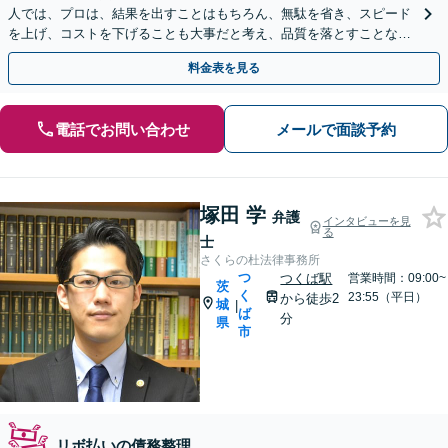
人では、プロは、結果を出すことはもちろん、無駄を省き、スピード
を上げ、コストを下げることも大事だと考え、品質を落とすことな
く、費用を可能な限り安くすることにこだわります。
料金表を見る
電話でお問い合わせ
メールで面談予約
塚田 学
弁護
インタビューを見
る
士
さくらの杜法律事務所
つ
つくば駅
営業時間：09:00~
茨
く
23:55（平日）
から徒歩2
城
|
ば
分
県
市
リボ払いの債務整理