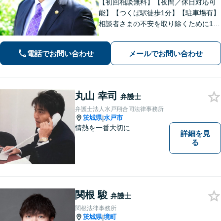
【初回相談無料】【夜間／休日対応可
能】【つくば駅徒歩1分】【駐車場有】
相談者さまの不安を取り除くために1件
1件のご相談に時間をかけて対応し、相
談者さまに寄り添った解決方法を提案
電話でお問い合わせ
メールでお問い合わせ
することを心がけています。まずはお
気軽にお問い合わせください。
丸山 幸司
弁護士
弁護士法人水戸翔合同法律事務所
茨城県
水戸市
|
情熱を一番大切に
詳細を見
る
関根 駿
弁護士
関根法律事務所
茨城県
境町
|