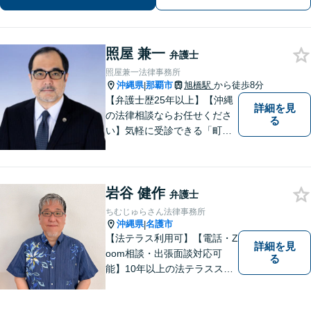
ちに寄り添います。
照屋 兼一
弁護士
照屋兼一法律事務所
沖縄県
那覇市
旭橋駅
から徒歩8分
|
【弁護士歴25年以上】【沖縄
詳細を見
の法律相談ならお任せくださ
る
い】気軽に受診できる「町医
者」のような弁護士でありた
いと思っています。豊富な経
験により培ったノウハウを活
岩谷 健作
かし、ひとりでも多く悩まれ
弁護士
ている方を救います。ぜひご
ちむじゅらさん法律事務所
相談ください。
沖縄県
名護市
|
【法テラス利用可】【電話・Z
詳細を見
oom相談・出張面談対応可
る
能】10年以上の法テラススタ
ッフ弁護士の経験を活かし、
地域に密着した法的サービス