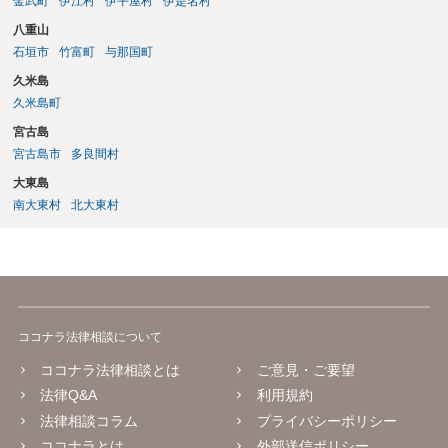
金武町
伊江村
伊平屋村
伊是名村
八重山
石垣市
竹富町
与那国町
久米島
久米島町
宮古島
宮古島市
多良間村
大東島
南大東村
北大東村
ココナラ法律相談について
ココナラ法律相談とは
ご意見・ご要望
法律Q&A
利用規約
法律相談コラム
プライバシーポリシー
ココナラとは
外部送信ポリシー