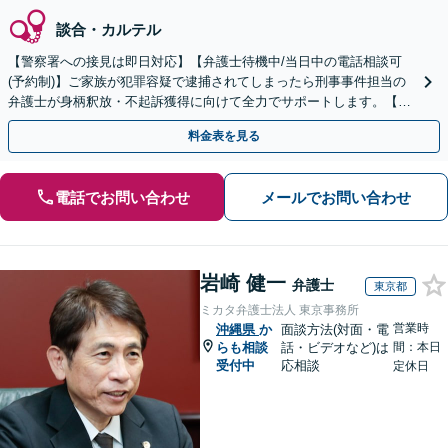
談合・カルテル
【警察署への接見は即日対応】【弁護士待機中/当日中の電話相談可
(予約制)】ご家族が犯罪容疑で逮捕されてしまったら刑事事件担当の
弁護士が身柄釈放・不起訴獲得に向けて全力でサポートします。【毎
月100名以上の相談実績】【全国対応】
料金表を見る
電話でお問い合わせ
メールでお問い合わせ
岩崎 健一
弁護士
東京都
ミカタ弁護士法人 東京事務所
営業時
沖縄県
か
面談方法(対面・電
らも相談
話・ビデオなど)は
間：本日
受付中
応相談
定休日