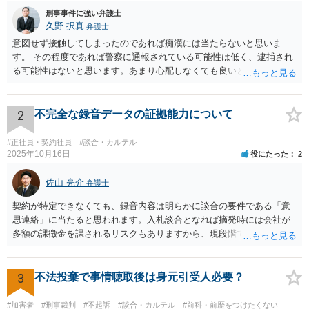
刑事事件に強い弁護士
久野 択真
弁護士
意図せず接触してしまったのであれば痴漢には当たらないと思いま
す。 その程度であれば警察に通報されている可能性は低く、逮捕され
る可能性はないと思います。あまり心配しなくても良いと思います。
以上ご参考までに。
2
不完全な録音データの証拠能力について
#正社員・契約社員
#談合・カルテル
2025年10月16日
役にたった
2
佐山 亮介
弁護士
契約が特定できなくても、録音内容は明らかに談合の要件である「意
思連絡」に当たると思われます。入札談合となれば摘発時には会社が
多額の課徴金を課されるリスクもありますから、現段階で通報するこ
とにも意味があるでしょう。
3
不法投棄で事情聴取後は身元引受人必要？
#加害者
#刑事裁判
#不起訴
#談合・カルテル
#前科・前歴をつけたくない