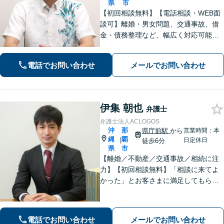
県
市
【初回相談無料】【電話相談・WEB面
談可】離婚・男女問題、交通事故、借
金・債務整理など、幅広く対応可能で
す。地域密着型の法律事務所で、ご相
談しやすい対応体制を整備していま
電話でお問い合わせ
メールでお問い合わせ
す。抱えているお悩みを解決いたしま
すので、お気軽にお問い合わせくださ
い。
伊集 朝也
弁護士
弁護士法人ACLOGOS
沖
那
県庁前駅
から
営業時間：本
縄
覇
|
日定休日
徒歩6分
県
市
【離婚／不動産／交通事故／相続に注
力】【初回相談無料】「相談に来てよ
かった」とお客さまに満足してもらう
ことを大切にしています！沖縄にお住
まいの方・中小企業の方を支えるべ
く、丁寧なヒアリングで皆様のお気持
電話でお問い合わせ
メールでお問い合わせ