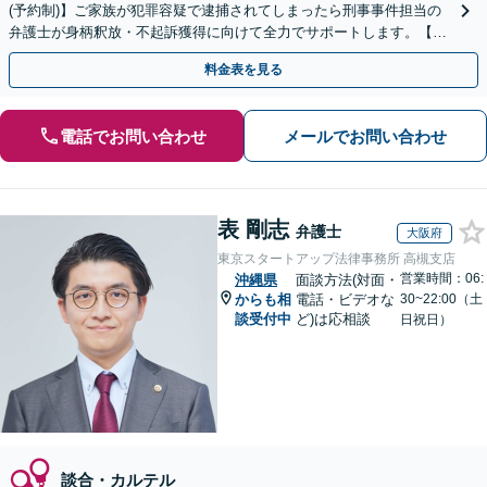
(予約制)】ご家族が犯罪容疑で逮捕されてしまったら刑事事件担当の
弁護士が身柄釈放・不起訴獲得に向けて全力でサポートします。【毎
月100名以上の相談実績】【全国対応】
料金表を見る
電話でお問い合わせ
メールでお問い合わせ
表 剛志
弁護士
大阪府
東京スタートアップ法律事務所 高槻支店
営業時間：06:
沖縄県
面談方法(対面・
からも相
電話・ビデオな
30~22:00（土
談受付中
ど)は応相談
日祝日）
談合・カルテル