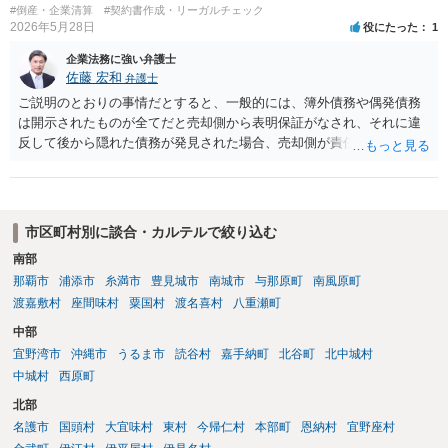
#倒産・企業清算
#契約書作成・リーガルチェック
2026年5月28日
役にたった
1
企業法務に強い弁護士
佐藤 宏和
弁護士
ご説明のとおりの事情だとすると、一般的には、簿外債務や偶発債務
は開示されたものが全てだと売却側から表明保証がなされ、それに違
反して後から隠れた債務が発見された場合、売却側が責任追及を受け
ることになります。仮に表明保証がないとすれば、一般的には株式譲
渡は成立しないでしょう。それでも万が一表明保証なしで株式譲渡契
約が成立したとしたら、一義的には株式譲渡を受けた買い手が責任を
取ることになりますが、譲渡後は売却側が一切責任を負わないとの確
市区町村別に談合・カルテルで絞り込む
約がない限り、争いが起きる可能性はあります。 2番目の点について
南部
は、口座は法人名義のものでしょうから、一般的には株式譲渡であれ
那覇市
浦添市
糸満市
豊見城市
南城市
与那原町
南風原町
ば売却側に責任追及が来ることはないでしょうが、口座を不正に使用
するような相手であればそもそも取引はしない方がいいと思います。
渡嘉敷村
座間味村
粟国村
渡名喜村
八重瀬町
中部
宜野湾市
沖縄市
うるま市
読谷村
嘉手納町
北谷町
北中城村
中城村
西原町
北部
名護市
国頭村
大宜味村
東村
今帰仁村
本部町
恩納村
宜野座村