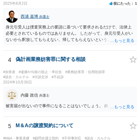
2025年8月2日
役にたった
1
西浦 嘉博
弁護士
身元引受人は捜査実務上の要請に基づいて要求されるだけで、法律上
必要とされているものではありません。 したがって、身元引受人がい
ないから釈放してもらえない、帰してもらえないということはありま
せん。 他方で、捜査機関としては、被疑者と一定の人間関係ないし血
縁関係にある人に身元を託し、身柄引受書に署名・押印をさせ、被疑
者の釈放後の社会生活に一定の監督機能が果たされ得ると考える形に
4
偽計画業務妨害罪に関する相談
なります。 もし、頼める方がいるならば身元引受をお願いし、いない
ならばその旨を捜査機関に申し出られれば良いでしょう。 上記、ご参
#加害者
#逮捕や勾留の阻止・準抗告
#業務妨害罪・信用毀損罪
考ください。
#談合・カルテル
#示談交渉
#不起訴
2024年10月30日
内藤 政信
弁護士
被害届が出ないので事件になることはないでしょう。 終わり
5
M＆Aの譲渡契約について
#M&A・事業承継
#顧問弁護士契約
#不祥事対応
#談合・カルテル