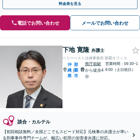
料金表を見る
電話でお問い合わせ
メールでお問い合わせ
下地 寛隆
弁護士
ベリーベスト法律事務所 那覇オフィス
県庁前駅
営業時間：09:30~1
沖
那
8:00（土日祝日）
縄
覇
から徒歩4
|
県
市
分
談合・カルテル
【初回相談無料／全国どこでもスピード対応】元検事の弁護士が率い
る刑事事件専門チームが、幅広い犯罪の加害者弁護に対応。