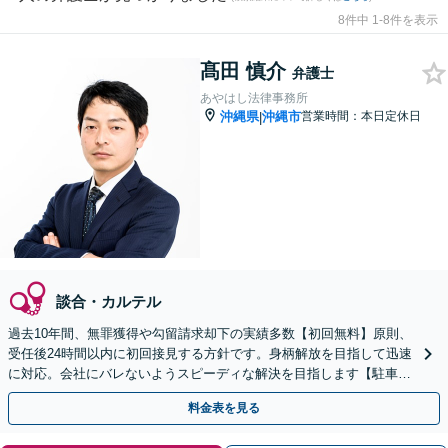
8件中 1-8件を表示
髙田 慎介
弁護士
あやはし法律事務所
沖縄県
沖縄市
営業時間：本日定休日
|
談合・カルテル
過去10年間、無罪獲得や勾留請求却下の実績多数【初回無料】原則、
受任後24時間以内に初回接見する方針です。身柄解放を目指して迅速
に対応。会社にバレないようスピーディな解決を目指します【駐車場
完備】【離島へ出張も対応】酒気帯び運転や傷害・暴行
料金表を見る