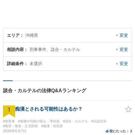
をご提供します！どんなご相
談にも親身に寄り添い、あな
たの未来を全力でサポートい
たします【沖縄北部エリア・
名護市】
エリア
沖縄県
変更
相談内容
刑事事件、談合・カルテル
変更
詳細条件
未選択
変更
談合・カルテルの法律Q&Aランキング
1
痴漢とされる可能性はあるか？
#加害者
#逮捕や勾留の阻止・準抗告
#談合・カルテル
#示談交渉
#冤罪・無実・正当防衛
#痴漢・性犯罪
2026年6月7日
役にたった
2