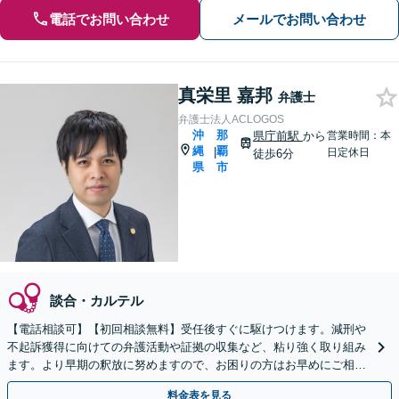
電話でお問い合わせ
メールでお問い合わせ
真栄里 嘉邦
弁護士
弁護士法人ACLOGOS
沖
那
県庁前駅
から
営業時間：本
縄
覇
|
日定休日
徒歩6分
県
市
談合・カルテル
【電話相談可】【初回相談無料】受任後すぐに駆けつけます。減刑や
不起訴獲得に向けての弁護活動や証拠の収集など、粘り強く取り組み
ます。より早期の釈放に努めますので、お困りの方はお早めにご相談
ください。暴行や窃盗、飲酒などに対応【県庁南口1分】
料金表を見る