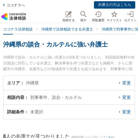
弁護士の方はこちら
ココナラへ
投稿する
探す
閲覧履歴
マイリスト
ログイン
ココナラ法律相談
沖縄県で法律相談できる弁護士
沖縄県で刑事事件に
沖縄県の談合・カルテルに強い弁護士
沖縄県で談合・カルテルに強い弁護士が8名見つかりました。初回面談無料や休
日面談に対応している弁護士、解決事例を持つ弁護士なども掲載中。さらに那
覇市や沖縄市、名護市などの地域条件で弁護士を絞り込めます。刑事事件に関
係する加害者側や少年事件、再犯・前科あり等の細かな分野での絞り込み検索
もでき便利です。特にあやはし法律事務所の髙田 慎介弁護士や弁護士法人ACL
エリア
沖縄県
変更
OGOSの真栄里 嘉邦弁護士、ベリーベスト法律事務所 那覇オフィスの島田 雅也
弁護士のプロフィール情報や弁護士費用、強みなどが注目されています。『沖
相談内容
刑事事件、談合・カルテル
変更
縄県で土日や夜間に発生した談合・カルテルのトラブルを今すぐに弁護士に相
談したい』『談合・カルテルのトラブル解決の実績豊富な近くの弁護士を検索
したい』『初回相談無料で談合・カルテルを法律相談できる沖縄県内の弁護士
詳細条件
未選択
変更
に相談予約したい』などでお困りの相談者さんにおすすめです。
8
人の弁護士が見つかりました
(検索結果について詳しくは
こちら
)