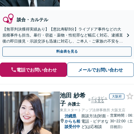
談合・カルテル
【無罪判決獲得実績あり】【恵比寿駅8分】ライブドア事件などの大
規模事件も担当。暴行・窃盗・薬物・性犯罪など幅広く対応。逮捕直
後の即日接見・示談交渉も迅速に対応し、ご本人・ご家族の不安を最
小限に抑えます。【初回相談可能】【WEB面談可能】
料金表を見る
電話でお問い合わせ
メールでお問い合わせ
池田 紗希
大阪府
インタビュ
ーを見る
子
弁護士
東京スタートアップ法律事務所 大阪支店
営業時間：06:
沖縄県
面談方法(対面・
からも相
電話・ビデオな
30~22:00（土
談受付中
ど)は応相談
日祝日）