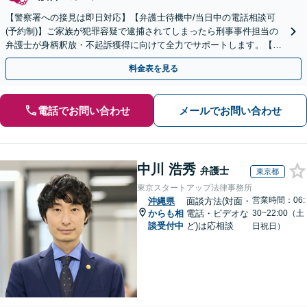
【警察署への接見は即日対応】【弁護士待機中/当日中の電話相談可
(予約制)】ご家族が犯罪容疑で逮捕されてしまったら刑事事件担当の
弁護士が身柄釈放・不起訴獲得に向けて全力でサポートします。【毎
月100名以上の相談実績】【全国対応】
料金表を見る
電話でお問い合わせ
メールでお問い合わせ
中川 浩秀
弁護士
東京都
東京スタートアップ法律事務所
営業時間：06:
沖縄県
面談方法(対面・
からも相
電話・ビデオな
30~22:00（土
談受付中
ど)は応相談
日祝日）