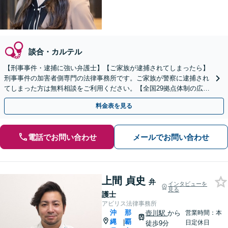
談合・カルテル
【刑事事件・逮捕に強い弁護士】【ご家族が逮捕されてしまったら】
刑事事件の加害者側専門の法律事務所です。ご家族が警察に逮捕され
てしまった方は無料相談をご利用ください。【全国29拠点体制の広域
対応】【弁護士待機中/当日中の電話相談可(予約制)】
料金表を見る
電話でお問い合わせ
メールでお問い合わせ
上間 貞史
弁
インタビューを
見る
護士
アビリス法律事務所
沖
那
壺川駅
から
営業時間：本
縄
覇
|
日定休日
徒歩9分