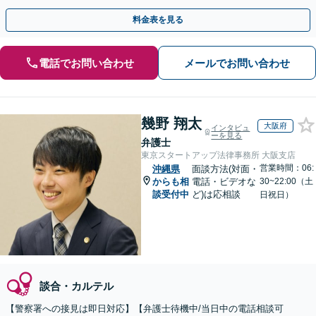
料金表を見る
電話でお問い合わせ
メールでお問い合わせ
幾野 翔太
大阪府
インタビュ
ーを見る
弁護士
東京スタートアップ法律事務所 大阪支店
営業時間：06:
沖縄県
面談方法(対面・
からも相
電話・ビデオな
30~22:00（土
談受付中
ど)は応相談
日祝日）
談合・カルテル
【警察署への接見は即日対応】【弁護士待機中/当日中の電話相談可