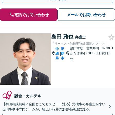
電話でお問い合わせ
メールでお問い合わせ
島田 雅也
弁護士
ベリーベスト法律事務所 那覇オフィス
県庁前駅
営業時間：09:30~1
沖
那
8:00（土日祝日）
縄
覇
から徒歩4
|
県
市
分
談合・カルテル
【初回相談無料／全国どこでもスピード対応】元検事の弁護士が率い
る刑事事件専門チームが、幅広い犯罪の加害者弁護に対応。