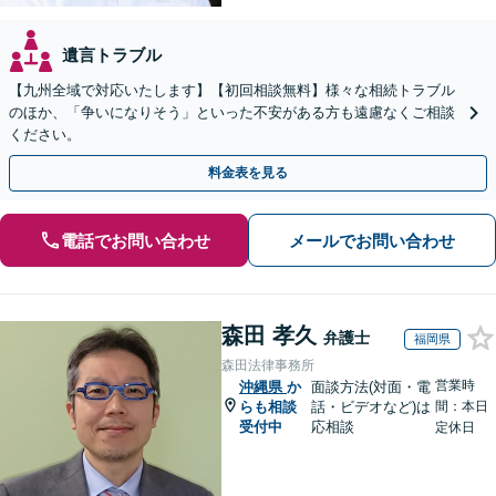
遺言トラブル
【九州全域で対応いたします】【初回相談無料】様々な相続トラブル
のほか、「争いになりそう」といった不安がある方も遠慮なくご相談
ください。
料金表を見る
電話でお問い合わせ
メールでお問い合わせ
森田 孝久
弁護士
福岡県
森田法律事務所
営業時
沖縄県
か
面談方法(対面・電
らも相談
話・ビデオなど)は
間：本日
受付中
応相談
定休日