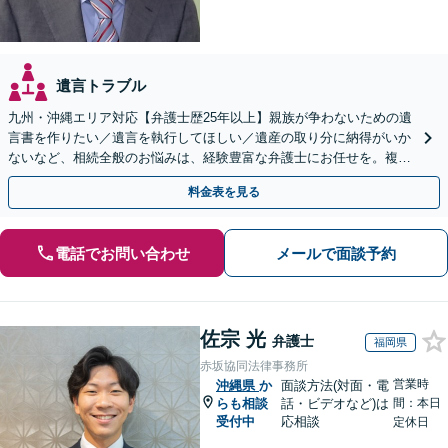
遺言トラブル
九州・沖縄エリア対応【弁護士歴25年以上】親族が争わないための遺
言書を作りたい／遺言を執行してほしい／遺産の取り分に納得がいか
ないなど、相続全般のお悩みは、経験豊富な弁護士にお任せを。複雑
な問題も粘り強く対応し、解決に導きます。
料金表を見る
電話でお問い合わせ
メールで面談予約
佐宗 光
弁護士
福岡県
赤坂協同法律事務所
営業時
沖縄県
か
面談方法(対面・電
らも相談
話・ビデオなど)は
間：本日
受付中
応相談
定休日