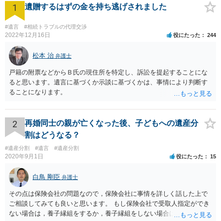
1
遺贈するはずの金を持ち逃げされました
#遺言
#相続トラブルの代理交渉
2022年12月16日
役にたった
244
松本 治
弁護士
戸籍の附票などからＢ氏の現住所を特定し、訴訟を提起することにな
ると思います。遺言に基づくか示談に基づくかは、事情により判断す
ることになります。
2
再婚同士の親が亡くなった後、子どもへの遺産分
割はどうなる？
#遺産分割
#遺言
#遺産分割
2020年9月1日
役にたった
15
白鳥 剛臣
弁護士
その点は保険会社の問題なので，保険会社に事情を詳しく話した上で
ご相談してみても良いと思います。 もし保険会社で受取人指定ができ
ない場合は，養子縁組をするか，養子縁組をしない場合は遺言で対応