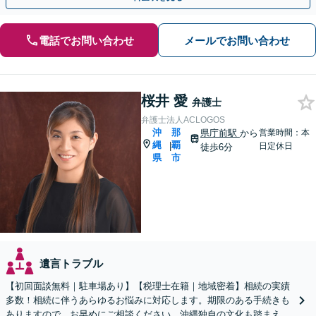
電話でお問い合わせ
メールでお問い合わせ
桜井 愛
弁護士
弁護士法人ACLOGOS
沖
那
県庁前駅
から
営業時間：本
縄
覇
|
日定休日
徒歩6分
県
市
遺言トラブル
【初回面談無料｜駐車場あり】【税理士在籍｜地域密着】相続の実績
多数！相続に伴うあらゆるお悩みに対応します。期限のある手続きも
ありますので、お早めにご相談ください。沖縄独自の文化も踏まえ解