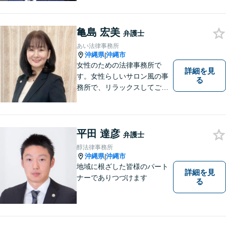
事務所｜不安に悩まされる
日々から解放されるよう迅速
亀島 宏美
に対応し、あなたの立場に立
弁護士
ったベストな紛争解決を導く
あい法律事務所
ことを常に大切にしていま
沖縄県
沖縄市
|
す。
女性のための法律事務所で
詳細を見
す。女性らしいサロン風の事
る
務所で、リラックスしてご相
談いただけます。
平田 達彦
弁護士
醇法律事務所
沖縄県
沖縄市
|
地域に根ざした皆様のパート
詳細を見
ナーでありつづけます
る