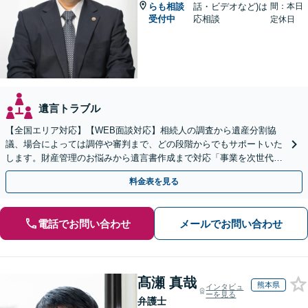
らも相談
話・ビデオなど)は
間：本日
受付中
応相談
定休日
遺言トラブル
【全国エリア対応】【WEB面談対応】相続人の調査から遺産分割協
議、場合によっては調停や審判まで、どの段階からでもサポートいた
します。財産管理のお悩みから遺言書作成まで対応「事業を次世代に
引き継ぐ安心の事業承継をサポート」【完全個室相談】
料金表を見る
電話でお問い合わせ
メールでお問い合わせ
髙瀬 真哉
熊本県
インタビュ
ーを見る
弁護士