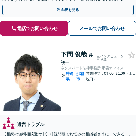
決へ【WEB面談可】
料金表を見る
電話でお問い合わせ
メールでお問い合わせ
下間 俊哉
弁
インタビューを
見る
護士
ネクスパート法律事務所 那覇オフィス
沖縄
那覇
営業時間：09:00~21:00（土日
|
県
市
祝日）
遺言トラブル
【相続の無料相談受付中】相続問題でお悩みの相談者さまに、できる