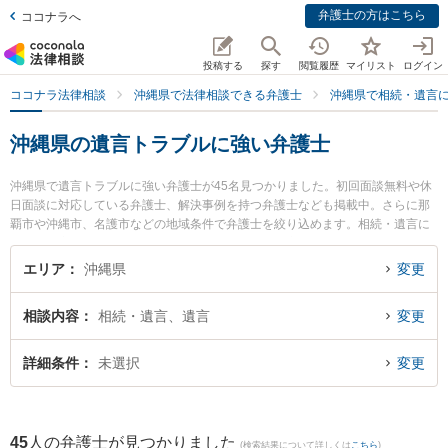
弁護士の方はこちら
ココナラへ
投稿する
探す
閲覧履歴
マイリスト
ログイン
ココナラ法律相談
沖縄県で法律相談できる弁護士
沖縄県で相続・遺言
沖縄県の遺言トラブルに強い弁護士
沖縄県で遺言トラブルに強い弁護士が45名見つかりました。初回面談無料や休
日面談に対応している弁護士、解決事例を持つ弁護士なども掲載中。さらに那
覇市や沖縄市、名護市などの地域条件で弁護士を絞り込めます。相続・遺言に
関係する家族間の相続トラブルや認知症の相続、遺産分割等の細かな分野での
絞り込み検索もでき便利です。特にベリーベスト法律事務所 那覇オフィスの島
エリア
沖縄県
変更
田 雅也弁護士やきびたき法律事務所の久納 京祐弁護士、弁護士法人ACLOGOS
の桜井 愛弁護士のプロフィール情報や弁護士費用、強みなどが注目されていま
相談内容
相続・遺言、遺言
変更
す。『沖縄県で土日や夜間に発生した遺言トラブルのトラブルを今すぐに弁護
士に相談したい』『遺言トラブルのトラブル解決の実績豊富な近くの弁護士を
検索したい』『初回相談無料で遺言トラブルを法律相談できる沖縄県内の弁護
詳細条件
未選択
変更
士に相談予約したい』などでお困りの相談者さんにおすすめです。
45
人の弁護士が見つかりました
(検索結果について詳しくは
こちら
)