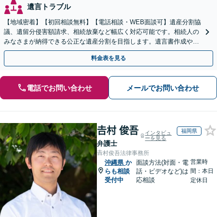
遺言トラブル
【地域密着】【初回相談無料】【電話相談・WEB面談可】遺産分割協
議、遺留分侵害額請求、相続放棄など幅広く対応可能です。相続人の
みなさまが納得できる公正な遺産分割を目指します。遺言書作成や成
年後見人など、相続に向けた生前対策もお任せください。
料金表を見る
電話でお問い合わせ
メールでお問い合わせ
𠮷村 俊吾
福岡県
インタビュ
ーを見る
弁護士
𠮷村俊吾法律事務所
営業時
沖縄県
か
面談方法(対面・電
らも相談
話・ビデオなど)は
間：本日
受付中
応相談
定休日