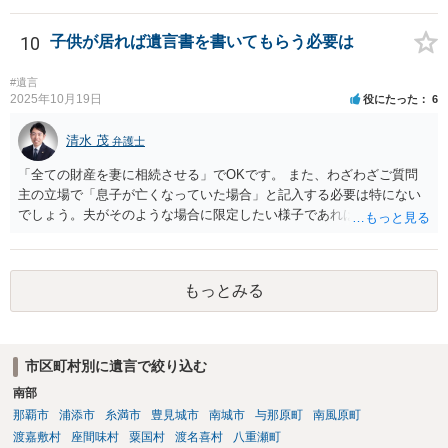
10
子供が居れば遺言書を書いてもらう必要は
#遺言
2025年10月19日
役にたった
6
清水 茂
弁護士
「全ての財産を妻に相続させる」でOKです。 また、わざわざご質問
主の立場で「息子が亡くなっていた場合」と記入する必要は特にない
でしょう。夫がそのような場合に限定したい様子であれば工夫するの
が良いでしょう。
もっとみる
市区町村別に遺言で絞り込む
南部
那覇市
浦添市
糸満市
豊見城市
南城市
与那原町
南風原町
渡嘉敷村
座間味村
粟国村
渡名喜村
八重瀬町