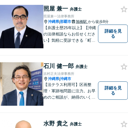
照屋 兼一
弁護士
照屋兼一法律事務所
沖縄県
那覇市
旭橋駅
から徒歩8分
|
【弁護士歴25年以上】【沖縄
詳細を見
の法律相談ならお任せくださ
る
い】気軽に受診できる「町医
者」のような弁護士でありた
いと思っています。豊富な経
験により培ったノウハウを活
石川 健一郎
かし、ひとりでも多く悩まれ
弁護士
ている方を救います。ぜひご
吉村正夫法律事務所
相談ください。
沖縄県
沖縄市
|
【法テラス利用可】区画整
詳細を見
理・軍跡地問題に注力。お早
る
めのご相談が、納得のいく解
決への第一歩です！離婚／相
続問題など、話がこじれてし
まう前にご連絡を。あなたの
代理人として全力でサポート
水野 貴之
弁護士