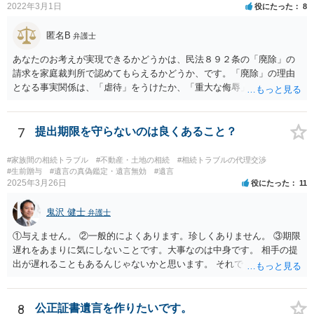
2022年3月1日
役にたった
8
録、介護認定の資料、介護記録を取得して 弁護士に面談で相談された
方がよいと思います。
匿名B
弁護士
あなたのお考えが実現できるかどうかは、民法８９２条の「廃除」の
請求を家庭裁判所で認めてもらえるかどうか、です。「廃除」の理由
となる事実関係は、「虐待」をうけたか、「重大な侮辱」を受けた
か、推定相続人たる夫に「その他著しい非行」があったか否かです。
「廃除」は遺言でも可能です（民法８９３条）。 弁護士に具体的な事
情を話して相談して、「廃除」が可能か、実際に法律相談を受けるこ
7
提出期限を守らないのは良くあること？
とをお勧めします。
#家族間の相続トラブル
#不動産・土地の相続
#相続トラブルの代理交渉
#生前贈与
#遺言の真偽鑑定・遺言無効
#遺言
2025年3月26日
役にたった
11
鬼沢 健士
弁護士
①与えません。 ②一般的によくあります。珍しくありません。 ③期限
遅れをあまりに気にしないことです。大事なのは中身です。 相手の提
出が遅れることもあるんじゃないかと思います。 それでもあなた有利
にはなりません。
8
公正証書遺言を作りたいです。