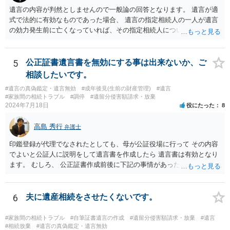
遺言の内容が判然としませんので一般論の回答となります。 遺言が適
式で法的に有効なものであった場合、 遺言の指定相続人の一人が遺言
の効力発生前に亡くなっていれば、その指定相続人について遺言が記
載した部分の内容は無効ということになります。 したがって、まずは
遺言に基づいて、生存されている指定相続人は遺言通りに遺言者の財
産を相続することができます。 次に、既に亡くなっている指定相続人
5
公正証書遺言書を無効にする事は出来ないか、ご
宛に遺贈が記載されていた相続財産については、遺言者の意思が確認
相談したいです。
できないので、一般的な相続財産として、法に基づいて法定相続分を
#遺言の真偽鑑定・遺言無効
#成年後見(生前の財産管理)
#遺言
有する相続権者により遺産分割が行われることになります。 この際、
#家族間の相続トラブル
#調停
#遺留分侵害額請求・放棄
法定相続人となるのは、健在な指定相続人の二人、亡くなった指定相
2024年7月18日
役にたった
8
続人の子供さん方になります。
高島 秀行
弁護士
印鑑登録が代理でなされたとしても、母が公証役場に行って その内容
でよいと公証人に説明をして遺言書を作成したら 遺言書は有効となり
ます。 むしろ、 公正証書作成前後に下記の事情があったことが証明で
きれば判断能力がなく 無効だったと主張することが可能です。 翌年1
月に携帯が新しくなった母からの第一声は「ここにいたら殺される」
「面会に来てくれ」で、長男に聞くと「面会は出来ない。俺は携帯電
6
夫に遺産相続をさせたくないです。
話の使い方を教える為に会っている」「母の話は聞かなくて良い」と
電話が切れました。その後の電話でも「食事に毒が入っている」「体
#家族間の相続トラブル
#自筆証書遺言の作成
#遺留分侵害額請求・放棄
#遺言
にチップが埋められている」等、おかしかったです。 当時の診療記
#相続放棄
#遺言の真偽鑑定・遺言無効