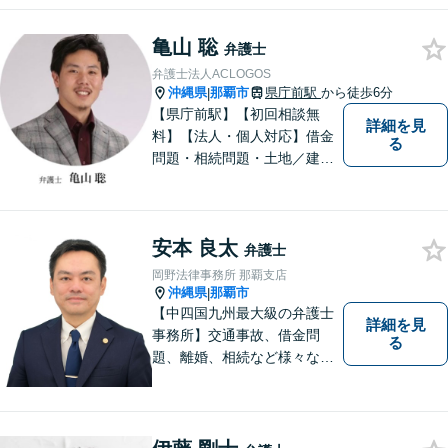
亀山 聡
弁護士
弁護士法人ACLOGOS
沖縄県
那覇市
県庁前駅
から徒歩6分
|
【県庁前駅】【初回相談無
詳細を見
料】【法人・個人対応】借金
る
問題・相続問題・土地／建物
／建築紛争・企業法務・事業
承継なら弁護士法人アクロゴ
スにお任せください。
安本 良太
弁護士
岡野法律事務所 那覇支店
沖縄県
那覇市
|
【中四国九州最大級の弁護士
詳細を見
事務所】交通事故、借金問
る
題、離婚、相続など様々な問
題について、「何度でも無
料」の相談を行っています！
まずはお気軽にご相談くださ
い！