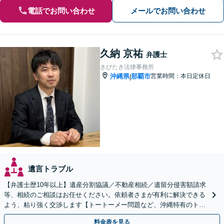
電話でお問い合わせ
メールでお問い合わせ
久納 京祐
弁護士
きびたき法律事務所
沖縄県
那覇市
営業時間：本日定休日
|
遺言トラブル
【弁護士歴10年以上】遺産分割協議／不動産相続／遺留分侵害額請求
等、相続のご相談はお任せください。依頼者さまが有利に解決できる
よう、粘り強く交渉します【トートーメー問題など、沖縄特有のトラ
ブルにも対応】【バス停「天久」2分】
料金表を見る