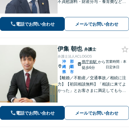
不貞慰謝料・財産分与・養育費など。
協議・調停・別居中、どの段階でもご
相談ください【不動産】賃料増額（減
額）・明け渡し請求・立退料増額など
電話でお問い合わせ
メールでお問い合わせ
に対応。交渉から訴訟までお任せくだ
さい。
伊集 朝也
弁護士
弁護士法人ACLOGOS
沖
那
県庁前駅
から
営業時間：本
縄
覇
|
日定休日
徒歩6分
県
市
【離婚／不動産／交通事故／相続に注
力】【初回相談無料】「相談に来てよ
かった」とお客さまに満足してもらう
ことを大切にしています！沖縄にお住
まいの方・中小企業の方を支えるべ
く、丁寧なヒアリングで皆様のお気持
電話でお問い合わせ
メールでお問い合わせ
ちに寄り添います。