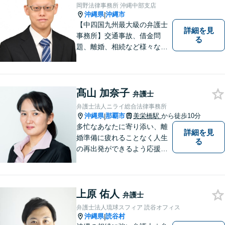
します【分割払い可】【休日
岡野法律事務所 沖縄中部支店
夜間対応】【駐車場あり】
沖縄県
沖縄市
|
【中四国九州最大級の弁護士
詳細を見
事務所】交通事故、借金問
る
題、離婚、相続など様々な問
題について、「何度でも無
料」の相談を行っています！
まずはお気軽にご相談くださ
い！
髙山 加奈子
弁護士
弁護士法人ニライ総合法律事務所
沖縄県
那覇市
美栄橋駅
から徒歩10分
|
多忙なあなたに寄り添い、離
詳細を見
婚準備に疲れることなく人生
る
の再出発ができるよう応援し
ます。
上原 佑人
弁護士
弁護士法人琉球スフィア 読谷オフィス
沖縄県
読谷村
|