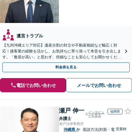
遺言トラブル
【九州沖縄エリア対応】遺産分割の対立や不動産相続など幅広く対
応！接客業の経験を活かし、お気持ちに寄り添って本音を引き出しま
す。「敷居が高い」と思わず、些細なことも安心してお聞かせくださ
い【初回相談無料】【夜間・休日相談可】
料金表を見る
電話でお問い合わせ
メールでお問い合わせ
瀬戸 伸一
福岡県
インタビュ
ーを見る
弁護士
瀬戸法律事務所
営業時
沖縄県
か
面談方法(対面・電