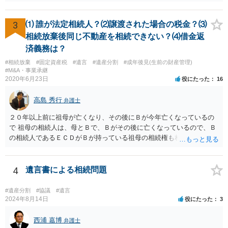
することになると思います。 もっとも，保険によってはあなたが受取
人に指定されていた場合，あなたが先に死亡した後の扱いが異なりま
す。 例えば，あなたの法定相続人が受取人になるのであればお子さん
3
⑴ 誰が法定相続人？⑵譲渡された場合の税金？⑶
も対象になってきますが，かんぽなどだと約款上で受取人死亡の場合
相続放棄後同じ不動産を相続できない？⑷借金返
の受取人が記載してあったりします。 ですので，かなり詳しい内容を
済義務は？
お聞きしないと，一番ベストな準備は何か適切なアドバイスが難しい
#相続放棄
#固定資産税
#遺言
#遺産分割
#成年後見(生前の財産管理)
ので，お近くの弁護士に相談された方が良いかもしれません。
#M&A・事業承継
2020年6月23日
役にたった
16
高島 秀行
弁護士
２０年以上前に祖母が亡くなり、その後にＢが今年亡くなっているの
で 祖母の相続人は、母とＢで、Ｂがその後に亡くなっているので、Ｂ
の相続人であるＥＣＤがＢが持っている祖母の相続権も相続すること
となります。 したがって、遺産分割協議するにも、相続放棄するにも
Ｅも行う必要があります。 Ｂの配偶者であるＥは常にＢの相続人とな
ります。
4
遺言書による相続問題
#遺産分割
#協議
#遺言
2024年8月14日
役にたった
3
西浦 嘉博
弁護士