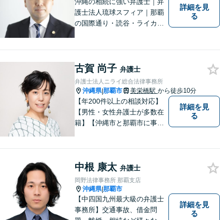
沖縄の相続に強い弁護士｜弁
詳細を見
護士法人琉球スフィア｜那覇
る
の国際通り・読谷・ライカム
の3店舗ある沖縄最大級の法律
事務所｜『毎月60件以上』の
相続無料相談を実施｜お気軽
にご連絡ください！
古賀 尚子
弁護士
弁護士法人ニライ総合法律事務所
沖縄県
那覇市
美栄橋駅
から徒歩10分
|
【年200件以上の相談対応】
詳細を見
【男性・女性弁護士が多数在
る
籍】【沖縄市と那覇市に事務
所あり】離婚問題、相続問
題、労働雇用、刑事事件、企
業法務・企業側労働「沖縄な
中根 康太
らではの習慣」を熟知した弁
弁護士
護士が多数在籍。
岡野法律事務所 那覇支店
沖縄県
那覇市
|
【中四国九州最大級の弁護士
詳細を見
事務所】交通事故、借金問
る