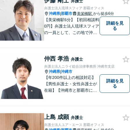
伊藤 剛士
弁護士
弁護士法人琉球スフィア 那覇オフィス
沖縄県
那覇市
美栄橋駅
から徒歩6分
|
【美栄橋駅6分】【初回相談料
詳細を見
0円】弁護士法人琉球スフィア
る
の一員として、この地で沖縄
の皆さまのお役に立てるよ
う、全力を尽くしてまいりま
す。 「ご相談＝ご依頼」では
仲西 孝浩
ございませんので、安心して
弁護士
経験豊富な弁護士にご相談く
弁護士法人ニライ総合法律事務所 沖縄市支店
ださい。
沖縄県
沖縄市
|
【年200件以上の相談対応】
詳細を見
【男性弁護士・女性弁護士が
る
在籍】【沖縄市と那覇市に事
務所あり】離婚問題、相続問
題、労働雇用、刑事事件、企
業法務など幅広く対応しま
す。「沖縄ならではの習慣」
上島 成顕
弁護士
を熟知した弁護士が多数在
弁護士法人ユア・エース 那覇オフィス
籍。