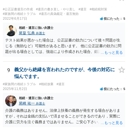
#公正証書遺言の作成
#遺言の書き直し・やり直し
#遺言
#相続税対策
#家族間の相続トラブル
#遺言の真偽鑑定・遺言無効
2022年6月17日
役にたった
5
相続・遺言に強い弁護士
尾畠 弘典
弁護士
テスト結果が悪かった場合は、公正証書の効力について後々問題が生
じる（無効など）可能性があると思います。 他に公正証書の効力に問
題が出る場合としては、強迫により作成された場合、錯誤（勘違い）
の場合などがあります。 遺言の対象となる財産の多寡などにもよりま
すが、弁護士に作成を依頼する場合は、１０～数十万円程度になるケ
ースが多いと思います。 報酬体系は、弁護士ごとに異なりますので一
9
義父から絶縁を言われたのですが、今後の対応に
律の基準はありません。
悩んでます。
#家族間の相続トラブル
#相続放棄
#遺言
2025年11月2日
役にたった
5
相続・遺言に強い弁護士
尾崎 祐一
弁護士
介護の義務はありません。法律上扶養の義務が発生する場合がありま
すが，それは金銭の支払いで済ませることができるのであり，実際に
介護に労力を注ぐ義務まではありません。ご安心下さい。