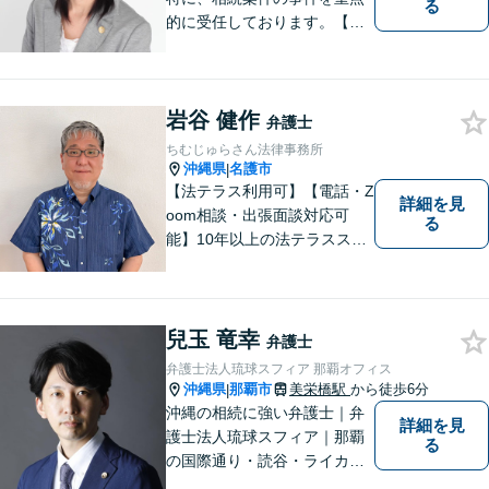
る
的に受任しております。【初
回面談30分無料（電話・リモ
ート相談有料）】【夜間対応
可（事前予約要）】なお、労
岩谷 健作
働問題については、雇用主の
弁護士
方からのご相談のみとさせて
ちむじゅらさん法律事務所
いただいております。
沖縄県
名護市
|
【法テラス利用可】【電話・Z
詳細を見
oom相談・出張面談対応可
る
能】10年以上の法テラススタ
ッフ弁護士の経験を活かし、
地域に密着した法的サービス
をご提供します！どんなご相
談にも親身に寄り添い、あな
兒玉 竜幸
弁護士
たの未来を全力でサポートい
弁護士法人琉球スフィア 那覇オフィス
たします【沖縄北部エリア・
沖縄県
那覇市
美栄橋駅
から徒歩6分
|
名護市】
沖縄の相続に強い弁護士｜弁
詳細を見
護士法人琉球スフィア｜那覇
る
の国際通り・読谷・ライカム
の3店舗ある沖縄最大級の法律