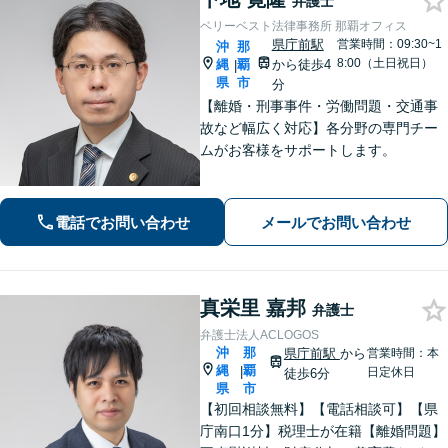
弁護士
ベリーベスト法律事務所 那覇オフィス
県庁前駅
営業時間：09:30~1
沖
那
8:00（土日祝日）
縄
覇
から徒歩4
|
県
市
分
【離婚・刑事事件・労働問題・交通事
故など幅広く対応】各分野の専門チー
ムがお客様をサポートします。
電話でお問い合わせ
メールでお問い合わせ
真栄里 嘉邦
弁護士
弁護士法人ACLOGOS
沖
那
県庁前駅
から
営業時間：本
縄
覇
|
日定休日
徒歩6分
県
市
【初回相談無料】【電話相談可】【県
庁南口1分】税理士が在籍【離婚問題】