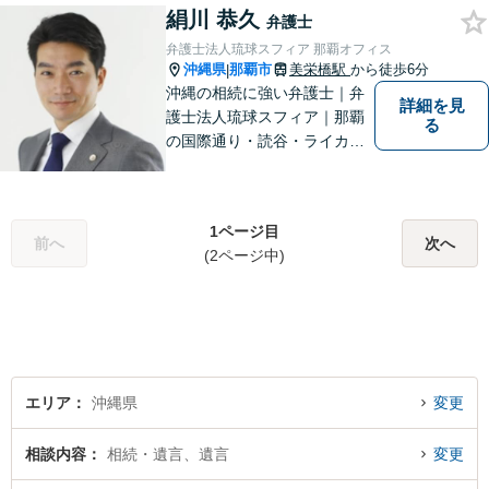
絹川 恭久
弁護士
弁護士法人琉球スフィア 那覇オフィス
沖縄県
那覇市
美栄橋駅
から徒歩6分
|
沖縄の相続に強い弁護士｜弁
詳細を見
護士法人琉球スフィア｜那覇
る
の国際通り・読谷・ライカム
の3店舗ある沖縄最大級の法律
事務所｜国際相続案件の実績
多数｜国内外問わず相続案件
1ページ目
を手掛けていきたいと思って
前へ
次へ
(2ページ中)
おります。どうぞよろしくお
願いします。
エリア
沖縄県
変更
相談内容
相続・遺言、遺言
変更