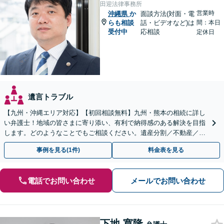
田迎法律事務所
営業時
沖縄県
か
面談方法(対面・電
らも相談
話・ビデオなど)は
間：本日
受付中
応相談
定休日
遺言トラブル
【九州・沖縄エリア対応】【初回相談無料】九州・熊本の相続に詳し
い弁護士！地域の皆さまに寄り添い、有利で納得感のある解決を目指
します。どのようなことでもご相談ください。遺産分割／不動産／遺
言書／使い込み／寄与分／遺留分／相続放棄【完全個室】
事例を見る(1件)
料金表を見る
電話でお問い合わせ
メールでお問い合わせ
下地 寛隆