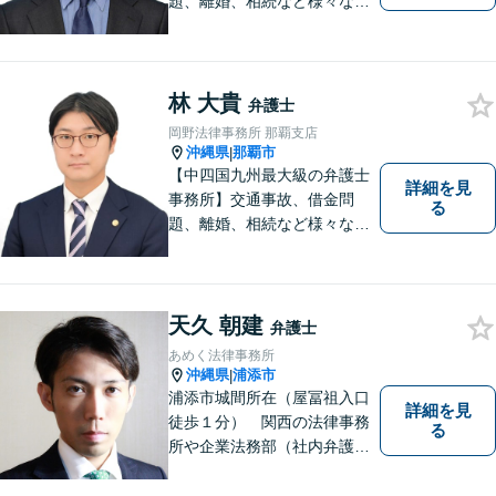
題、離婚、相続など様々な問
題について、「何度でも無
料」の相談を行っています！
まずはお気軽にご相談くださ
い！
林 大貴
弁護士
岡野法律事務所 那覇支店
沖縄県
那覇市
|
【中四国九州最大級の弁護士
詳細を見
事務所】交通事故、借金問
る
題、離婚、相続など様々な問
題について、「何度でも無
料」の相談を行っています！
まずはお気軽にご相談くださ
い！
天久 朝建
弁護士
あめく法律事務所
沖縄県
浦添市
|
浦添市城間所在（屋冨祖入口
詳細を見
徒歩１分） 関西の法律事務
る
所や企業法務部（社内弁護士
として）で経験を積んだ弁護
士が対応いたします