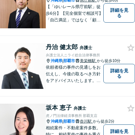
沖縄県
那覇市
県庁前駅
から徒歩6分
|
【「ゆいレール県庁前駅」徒
詳細を見
歩6分】【完全個室で相談可】
る
「自己満足」ではなく「顧客
満足」が得られたかどうかを
大切にしています。一人一人
の依頼者に寄り添い、依頼者
丹治 健太郎
が本当に求める最高の結果に
弁護士
こだわり続けたいと考えてお
弁護士法人ニライ総合法律事務所
ります。 お気軽にご相談くだ
沖縄県
那覇市
美栄橋駅
から徒歩10分
|
さい。
依頼者様の事件の見通しをお
詳細を見
伝えし、今後の取るべき方針
る
をアドバイスいたします。徹
底したリーガルサービスを提
供します。
坂本 恵子
弁護士
虎ノ門法律経済事務所 那覇支店
沖縄県
那覇市
壺川駅
から徒歩2分
|
相続案件・不動産案件多数。
詳細を見
特に、相続案件の事件を重点