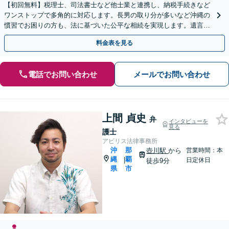
【初回無料】税理士、司法書士など他士業と連携し、納税手続きなど
ワンストップで多角的に対応します。長男の取り分が多いなど沖縄の
慣習でお困りの方も、法に基づいた公平な相続を実現します。遺言書
作成もご相談ください【駐車場完備】【離島へ出張も対応】
料金表を見る
電話でお問い合わせ
メールでお問い合わせ
上間 貞史
弁
インタビューを
見る
護士
アビリス法律事務所
沖
那
壺川駅
から
営業時間：本
縄
覇
|
日定休日
徒歩9分
県
市