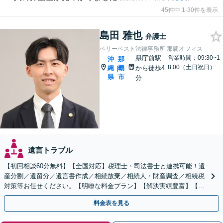
45件中 1-30件を表示
島田 雅也
弁護士
ベリーベスト法律事務所 那覇オフィス
県庁前駅
営業時間：09:30~1
沖
那
8:00（土日祝日）
縄
覇
から徒歩4
|
県
市
分
遺言トラブル
【初回相談60分無料】【全国対応】税理士・司法書士と連携可能！遺
産分割／遺留分／遺言書作成／相続放棄／相続人・財産調査／相続税
対策等お任せください。【明瞭な料金プラン】【解決実績豊富】【電
話相談可】
料金表を見る