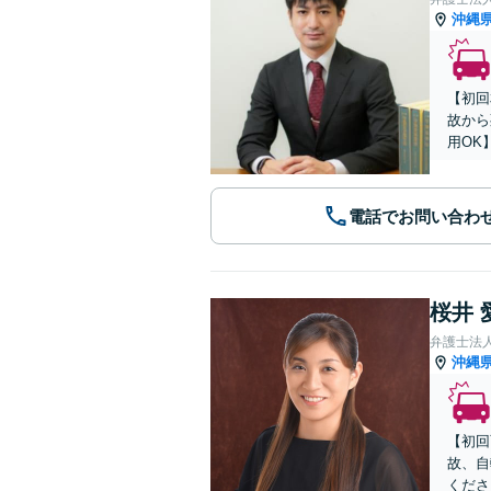
沖縄
【初回
故から
用OK
電話でお問い合わ
桜井 
弁護士法人
沖縄
【初回
故、自
くださ