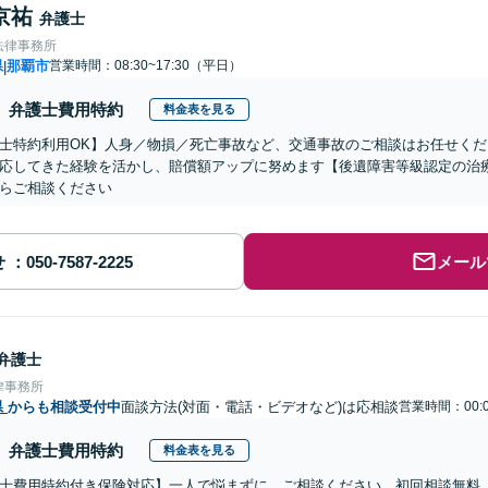
京祐
弁護士
法律事務所
県
那覇市
営業時間：08:30~17:30（平日）
|
弁護士費用特約
料金表を見る
士特約利用OK】人身／物損／死亡事故など、交通事故のご相談はお任せく
応してきた経験を活かし、賠償額アップに努めます【後遺障害等級認定の治
らご相談ください
せ
メール
弁護士
律事務所
県
からも相談受付中
面談方法(対面・電話・ビデオなど)は応相談
営業時間：00:0
弁護士費用特約
料金表を見る
士費用特約付き保険対応】一人で悩まずに、ご相談ください。初回相談無料（3