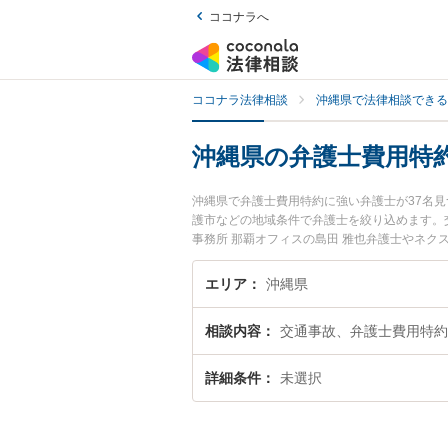
ココナラへ
ココナラ法律相談
沖縄県で法律相談できる
沖縄県の弁護士費用特
沖縄県で弁護士費用特約に強い弁護士が37名
護市などの地域条件で弁護士を絞り込めます。
事務所 那覇オフィスの島田 雅也弁護士やネク
みなどが注目されています。『沖縄県で土日や
護士を検索したい』『初回相談無料で弁護士費
エリア
沖縄県
相談内容
交通事故、弁護士費用特約
詳細条件
未選択