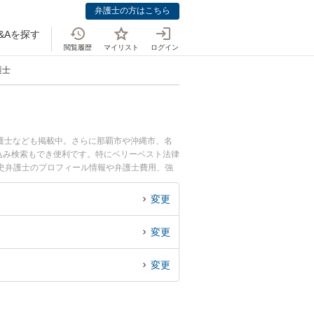
弁護士の方はこちら
&Aを探す
閲覧履歴
マイリスト
ログイン
護士
護士なども掲載中。さらに那覇市や沖縄市、名
込み検索もでき便利です。特にベリーベスト法律
貞史弁護士のプロフィール情報や弁護士費用、強
士費用特約のトラブル解決の実績豊富な近くの弁
者さんにおすすめです。
変更
変更
変更