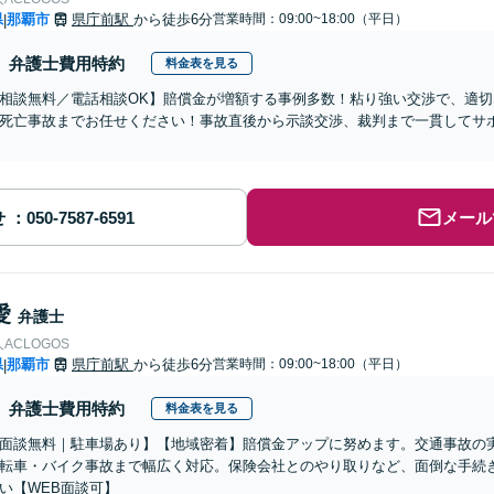
県
那覇市
県庁前駅
から徒歩6分
営業時間：09:00~18:00（平日）
|
弁護士費用特約
料金表を見る
相談無料／電話相談OK】賠償金が増額する事例多数！粘り強い交渉で、適
死亡事故までお任せください！事故直後から示談交渉、裁判まで一貫してサ
】
せ
メール
愛
弁護士
ACLOGOS
県
那覇市
県庁前駅
から徒歩6分
営業時間：09:00~18:00（平日）
|
弁護士費用特約
料金表を見る
面談無料｜駐車場あり】【地域密着】賠償金アップに努めます。交通事故の
転車・バイク事故まで幅広く対応。保険会社とのやり取りなど、面倒な手続
い【WEB面談可】