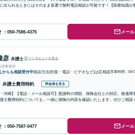
に出られるときにはそのまま直通で無料電話相談が可能です！【医療知識が
せ
メール
達彦
弁護士
インタビューを見る
法律事務所
県
からも相談受付中
面談方法(対面・電話・ビデオなど)は応相談
営業時間：09:0
弁護士費用特約
料金表を見る
・沖縄】【電話・メール相談可】慰謝料の増額、保険会社との対応、後遺障
護士費用特約についても、一緒に保険の内容を確認いたします。ぜひご相談
せ
メール