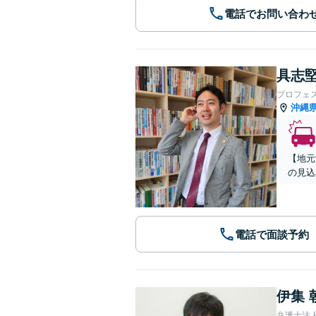
電話でお問い合わ
具志堅
プロフェ
沖縄
【地元
の見込
電話で面談予約
伊集 
弁護士法人