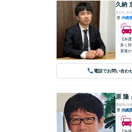
久納 
きびたき
沖縄
【弁護
多く対
直後か
電話でお問い合わ
原 隆
原綜合法
沖縄
【弁護