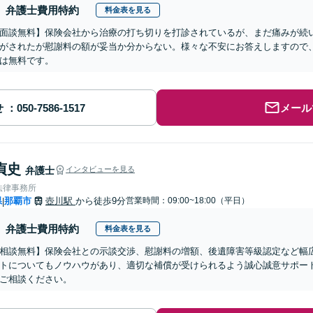
弁護士費用特約
料金表を見る
面談無料】保険会社から治療の打ち切りを打診されているが、まだ痛みが続
がされたが慰謝料の額が妥当か分からない。様々な不安にお答えしますので
は無料です。
せ
メール
貞史
弁護士
インタビューを見る
法律事務所
県
那覇市
壺川駅
から徒歩9分
営業時間：09:00~18:00（平日）
|
弁護士費用特約
料金表を見る
相談無料】保険会社との示談交渉、慰謝料の増額、後遺障害等級認定など幅
トについてもノウハウがあり、適切な補償が受けられるよう誠心誠意サポー
ご相談ください。