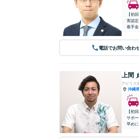
【初回
害認定
着手金
電話でお問い合わ
上間 
アビリス
沖縄
【初回
サポー
早めに