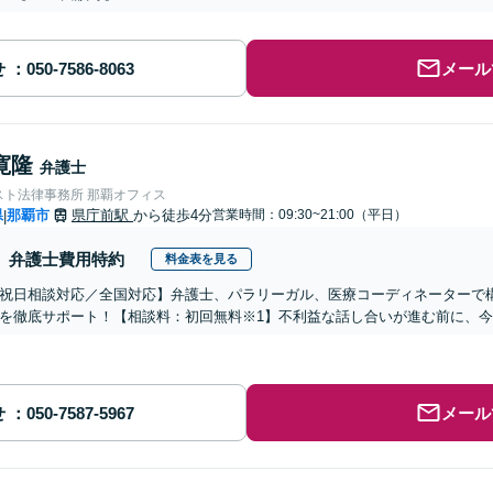
せ
メール
寛隆
弁護士
スト法律事務所 那覇オフィス
県
那覇市
県庁前駅
から徒歩4分
営業時間：09:30~21:00（平日）
|
弁護士費用特約
料金表を見る
祝日相談対応／全国対応】弁護士、パラリーガル、医療コーディネーターで
を徹底サポート！【相談料：初回無料※1】不利益な話し合いが進む前に、
せ
メール