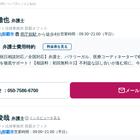
結果について詳しくは
こちら
)
雅也
弁護士
スト法律事務所 那覇オフィス
県
那覇市
県庁前駅
から徒歩4分
営業時間：09:30~21:00（平日）
|
弁護士費用特約
料金表を見る
祝日相談対応／全国対応】弁護士、パラリーガル、医療コーディネーターで
を徹底サポート！【相談料：初回無料※1】不利益な話し合いが進む前に、
せ
メール
俊哉
弁護士
インタビューを見る
ート法律事務所 那覇オフィス
県
那覇市
営業時間：09:00~21:00（平日）
|