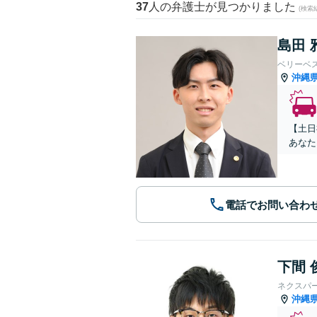
37
人の弁護士が見つかりました
(検索
島田 
ベリーベ
沖縄
【土日
あなた
電話でお問い合わ
下間 
ネクスパ
沖縄