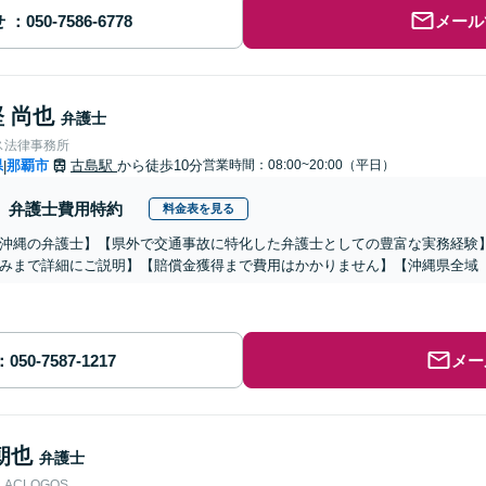
せ
メール
 尚也
弁護士
ス法律事務所
県
那覇市
古島駅
から徒歩10分
営業時間：08:00~20:00（平日）
|
弁護士費用特約
料金表を見る
沖縄の弁護士】【県外で交通事故に特化した弁護士としての豊富な実務経験
みまで詳細にご説明】【賠償金獲得まで費用はかかりません】【沖縄県全域
メー
朝也
弁護士
ACLOGOS