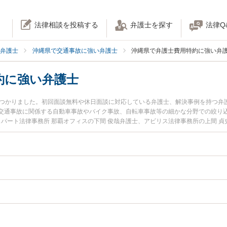
法律相談を投稿する
弁護士を探す
法律Q
弁護士
沖縄県で交通事故に強い弁護士
沖縄県で弁護士費用特約に強い弁
約に強い弁護士
見つかりました。初回面談無料や休日面談に対応している弁護士、解決事例を持つ弁
交通事故に関係する自動車事故やバイク事故、自転車事故等の細かな分野での絞り
スパート法律事務所 那覇オフィスの下間 俊哉弁護士、アビリス法律事務所の上間 
夜間に発生した弁護士費用特約のトラブルを今すぐに弁護士に相談したい』『弁護
用特約を法律相談できる沖縄県内の弁護士に相談予約したい』などでお困りの相談