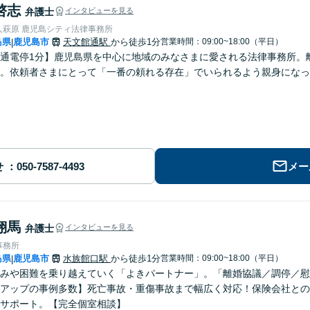
啓志
弁護士
インタビューを見る
人萩原 鹿児島シティ法律事務所
島県
鹿児島市
天文館通駅
から徒歩1分
営業時間：09:00~18:00（平日）
|
通電停1分】鹿児島県を中心に地域のみなさまに愛される法律事務所。
。依頼者さまにとって「一番の頼れる存在」でいられるよう親身になっ
せ
メー
翔馬
弁護士
インタビューを見る
事務所
島県
鹿児島市
水族館口駅
から徒歩1分
営業時間：09:00~18:00（平日）
|
みや困難を乗り越えていく「よきパートナー」。「離婚協議／調停／慰
アップの事例多数】死亡事故・重傷事故まで幅広く対応！保険会社との
サポート。【完全個室相談】