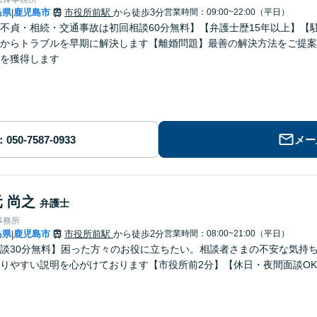
島県
鹿児島市
市役所前駅
から徒歩3分
営業時間：09:00~22:00（平日）
|
不貞・相続・交通事故は初回相談60分無料】【弁護士歴15年以上】【
からトラブルを早期に解決します【離婚問題】最善の解決方法をご提案
を獲得します
メー
 尚之
弁護士
事務所
島県
鹿児島市
市役所前駅
から徒歩2分
営業時間：08:00~21:00（平日）
|
談30分無料】困った方々のお役に立ちたい。相談者さまの不安な気持
りやすい説明を心がけております【市役所前2分】【休日・夜間面談O