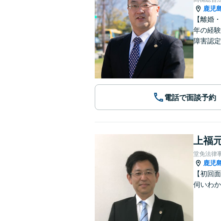
鹿児
【離婚・
年の経験
障害認定
電話で面談予約
上福元
堂免法律
鹿児
【初回面
伺いわか