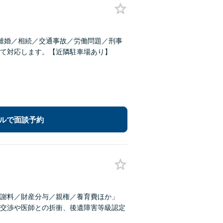
離婚／相続／交通事故／労働問題／刑事
て対応します。【近隣駐車場あり】
ルで面談予約
謝料／財産分与／親権／養育費ほか」
交渉や医師との折衝、後遺障害等級認定