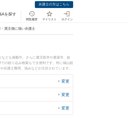
弁護士の方はこちら
&Aを探す
閲覧履歴
マイリスト
ログイン
者・買主側に強い弁護士
士なども掲載中。さらに鹿児島市や鹿屋市、姶
野での絞り込み検索もでき便利です。特に城山総
報や弁護士費用、強みなどが注目されています。
者・買主側の不動産問題のトラブル解決の実績豊
談予約したい』などでお困りの相談者さんにおす
変更
変更
変更