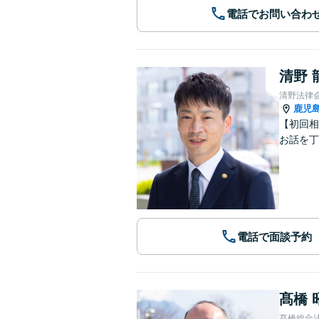
電話でお問い合わ
清野 
清野法律
鹿児
【初回相
お話を丁
電話で面談予約
髙橋 
髙橋総合