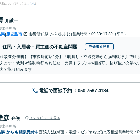
結果について詳しくは
こちら
)
清
弁護士
法律事務所
島県
鹿児島市
市役所前駅
から徒歩1分
営業時間：09:30~17:30（平日）
|
住民・入居者・買主側の不動産問題
料金表を見る
相談30分無料】【市役所前駅1分】「明渡し・立退交渉から強制執行まで対
えます！裁判や強制執行もお任せ「売買トラブルの相談可」粘り強い交渉で
力で取り組みます
電話で面談予約
達彦
弁護士
インタビューを見る
法律事務所
島県
からも相談受付中
面談方法(対面・電話・ビデオなど)は応相談
営業時間：09