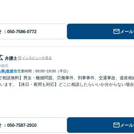
せ
メール
広
弁護士
インタビューを見る
事務所
島県
鹿屋市
営業時間：09:00~18:00（平日）
|
で相談無料】男女・離婚問題、労働事件、刑事事件、交通事故、遺産相
います。【休日・夜間も対応】どこに相談したらいいか分からない場合
せ
メール