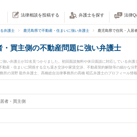
法律相談を投稿する
弁護士を探す
法律Q
る弁護士
鹿児島県で不動産・住まいに強い弁護士
鹿児島県で住民・入居
者・買主側の不動産問題に強い弁護士
に強い弁護士が32名見つかりました。初回面談無料や休日面談に対応している弁護
不動産・住まいに関係する立ち退き交渉や家賃交渉、不動産契約解除等の細かな分
事務所の清野 龍作弁護士、髙橋総合法律事務所の髙橋 昭広弁護士のプロフィール情
者・買主側の不動産問題のトラブルを今すぐに弁護士に相談したい』『住民・入居
料で住民・入居者・買主側の不動産問題を法律相談できる鹿児島県内の弁護士に相
居者・買主側