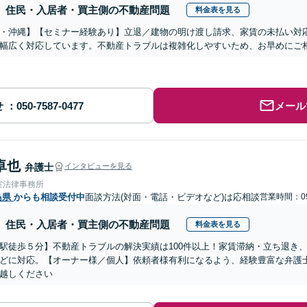
住民・入居者・買主側の不動産問題
料金表を見る
・沖縄】【セミナー経験あり】立退／建物の明け渡し請求、家賃の未払い対
幅広く対応しています。不動産トラブルは複雑化しやすいため、お早めにご
せ
メール
卓也
弁護士
インタビューを見る
室法律事務所
島県
からも相談受付中
面談方法(対面・電話・ビデオなど)は応相談
営業時間：09
住民・入居者・買主側の不動産問題
料金表を見る
駅徒歩５分】不動産トラブルの解決実績は100件以上！家賃滞納・立ち退き
どに対応。【オーナー様／個人】依頼者様有利になるよう、経験豊富な弁護
越しください