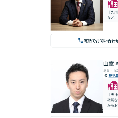
【九州
など、
電話でお問い合わ
山室 
尾畠・山
鹿児
【天神
確認な
からお