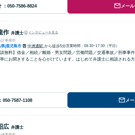
せ
メール
龍作
弁護士
インタビューを見る
会計事務所
島県
鹿児島市
中洲通駅
から徒歩5分
営業時間：08:30~17:30（平日）
|
談無料】借金／相続／離婚・男女問題／労働問題／交通事故／刑事事件
寧にお聞きすることを心がけています。はじめて弁護士に相談される方
メー
昭広
弁護士
法律事務所