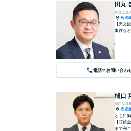
田丸 
弁護士法
鹿児
【天文館
事件など
電話でお問い合わ
樋口 
樋口法律
鹿児
ともに悩
【賠償金
まで完全