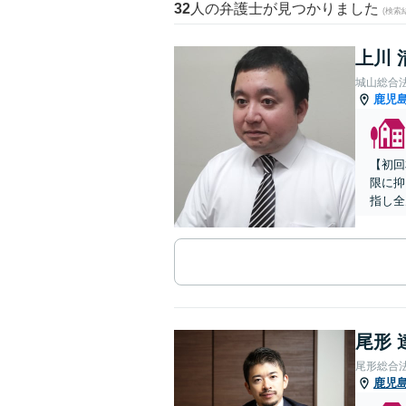
32
人の弁護士が見つかりました
(検索
上川 
城山総合
鹿児
【初回
限に抑
指し全
尾形 
尾形総合
鹿児