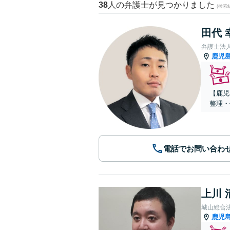
38
人の弁護士が見つかりました
(検索
田代 
弁護士法
鹿児
【鹿児
整理・
電話でお問い合わ
上川 
城山総合
鹿児