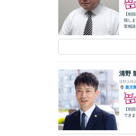
【初回
指しま
室相談
清野 
清野法律
鹿児
【初回
できま