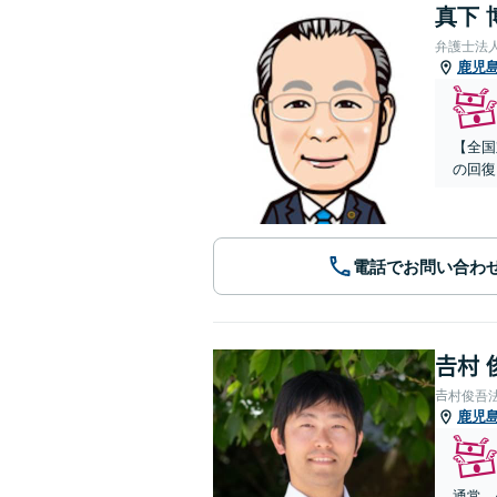
真下 
弁護士法
鹿児
【全国
の回復
電話でお問い合わ
𠮷村
𠮷村俊吾
鹿児
通常、