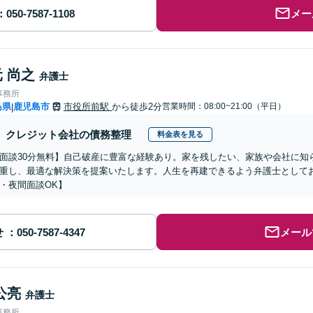
メー
 尚之
弁護士
事務所
島県
鹿児島市
市役所前駅
から徒歩2分
営業時間：08:00~21:00（平日）
|
クレジット会社の債務整理
料金表を見る
面談30分無料】自己破産に豊富な経験あり。家を残したい、家族や会社に知
重し、最適な解決策を提案いたします。人生を再建できるよう弁護士として
・夜間面談OK】
せ
メール
公亮
弁護士
事務所