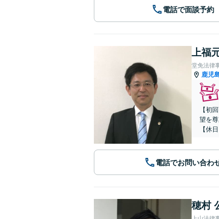
電話で面談予約
上福元
堂免法律
鹿児
【初回
望を尊
【休日
電話でお問い合わ
穂村 
上山法律