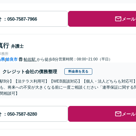
せ
メール
真行
弁護士
事務所
島県
姶良市
帖佐駅
から徒歩8分
営業時間：08:00~21:00（平日）
|
クレジット会社の債務整理
料金表を見る
駅8分】【法テラス利用可】【WEB面談対応】【個人・法人どちらも対応可
も、将来への不安が大きくなる前に一度ご相談ください「連帯保証に関する
間相談可】
せ
メール