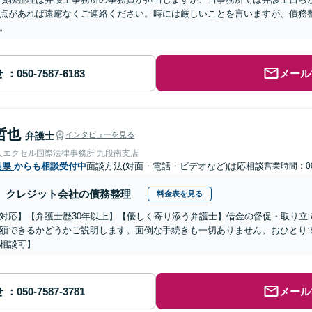
点があれば遠慮なくご連絡ください。時には厳しいことを言いますが、債務
。
せ
メール
哲也
弁護士
インタビューを見る
人エクセル国際法律事務所 九段南支店
島県
からも相談受付中
面談方法(対面・電話・ビデオなど)は応相談
営業時間：00
クレジット会社の債務整理
料金表を見る
対応】【弁護士歴30年以上】【優しく寄り添う弁護士】借金の督促・取り立
額できるかどうかご説明します。面倒な手続きも一切ありません。おひとり
相談可】
せ
メール