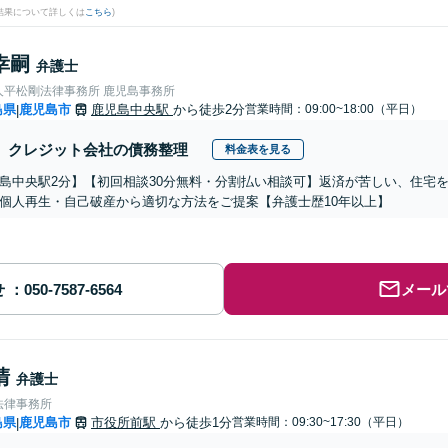
結果について詳しくは
こちら
)
幸嗣
弁護士
人平松剛法律事務所 鹿児島事務所
島県
鹿児島市
鹿児島中央駅
から徒歩2分
営業時間：09:00~18:00（平日）
|
クレジット会社の債務整理
料金表を見る
島中央駅2分】【初回相談30分無料・分割払い相談可】返済が苦しい、住宅
個人再生・自己破産から適切な方法をご提案【弁護士歴10年以上】
せ
メール
清
弁護士
法律事務所
島県
鹿児島市
市役所前駅
から徒歩1分
営業時間：09:30~17:30（平日）
|