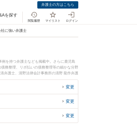
弁護士の方はこちら
&Aを探す
閲覧履歴
マイリスト
ログイン
会社に強い弁護士
事例を持つ弁護士なども掲載中。さらに鹿児島
の債務整理、リボ払いの債務整理等の細かな分野
 清弁護士、清野法律会計事務所の清野 龍作弁護
理のトラブルを今すぐに弁護士に相談したい』
理を法律相談できる鹿児島県内の弁護士に相談予
変更
変更
変更