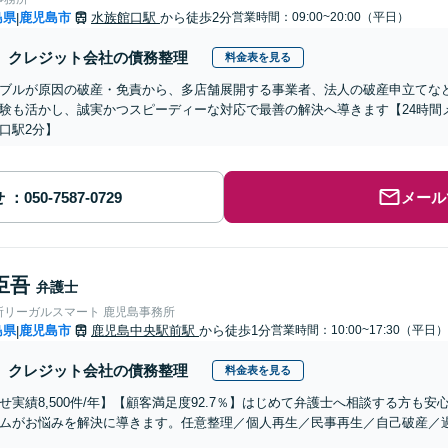
島県
鹿児島市
水族館口駅
から徒歩2分
営業時間：09:00~20:00（平日）
|
クレジット会社の債務整理
料金表を見る
ブルが原因の破産・免責から、多店舗展開する事業者、法人の破産申立てな
験も活かし、誠実かつスピーディーな対応で最善の解決へ導きます【24時間
口駅2分】
せ
メール
臣吾
弁護士
所リーガルスマート 鹿児島事務所
島県
鹿児島市
鹿児島中央駅前駅
から徒歩1分
営業時間：10:00~17:30（平日）
|
クレジット会社の債務整理
料金表を見る
せ実績8,500件/年】【顧客満足度92.7％】はじめて弁護士へ相談する方も
ムがお悩みを解決に導きます。任意整理／個人再生／民事再生／自己破産／