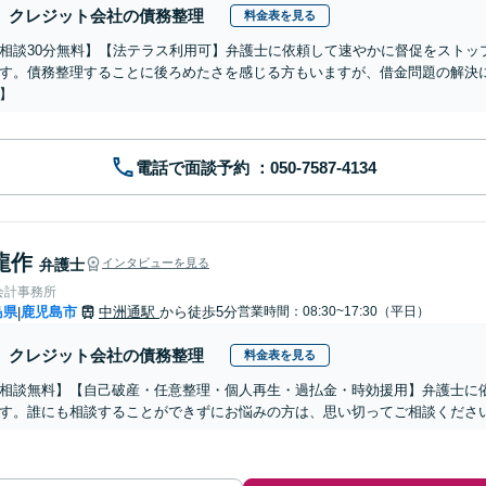
クレジット会社の債務整理
料金表を見る
相談30分無料】【法テラス利用可】弁護士に依頼して速やかに督促をストッ
す。債務整理することに後ろめたさを感じる方もいますが、借金問題の解決
】
電話で面談予約
龍作
弁護士
インタビューを見る
会計事務所
島県
鹿児島市
中洲通駅
から徒歩5分
営業時間：08:30~17:30（平日）
|
クレジット会社の債務整理
料金表を見る
相談無料】【自己破産・任意整理・個人再生・過払金・時効援用】弁護士に
す。誰にも相談することができずにお悩みの方は、思い切ってご相談くださ