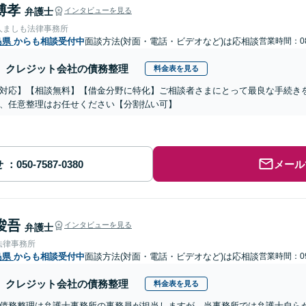
博孝
弁護士
インタビューを見る
人ましも法律事務所
島県
からも相談受付中
面談方法(対面・電話・ビデオなど)は応相談
営業時間：08
クレジット会社の債務整理
料金表を見る
対応】【相談無料】【借金分野に特化】ご相談者さまにとって最良な手続き
、任意整理はお任せください【分割払い可】
せ
メール
 俊吾
インタビューを見る
弁護士
法律事務所
島県
からも相談受付中
面談方法(対面・電話・ビデオなど)は応相談
営業時間：09
クレジット会社の債務整理
料金表を見る
債務整理は弁護士事務所の事務員が担当しますが、当事務所では弁護士自ら