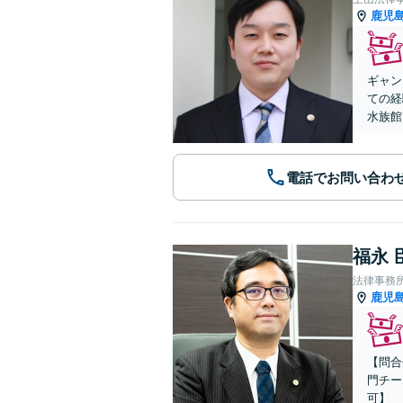
鹿児
ギャン
ての経
水族館
電話でお問い合わ
福永 
法律事務
鹿児
【問合
門チー
可】