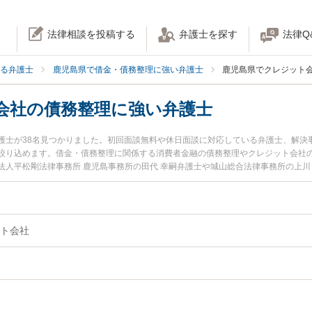
法律相談を投稿する
弁護士を探す
法律Q
る弁護士
鹿児島県で借金・債務整理に強い弁護士
鹿児島県でクレジット
会社の債務整理に強い弁護士
護士が38名見つかりました。初回面談無料や休日面談に対応している弁護士、解決
絞り込めます。借金・債務整理に関係する消費者金融の債務整理やクレジット会社
人平松剛法律事務所 鹿児島事務所の田代 幸嗣弁護士や城山総合法律事務所の上川
が注目されています。『鹿児島県で土日や夜間に発生したクレジット会社の債務整
実績豊富な近くの弁護士を検索したい』『初回相談無料でクレジット会社の債務整
めです。
ト会社