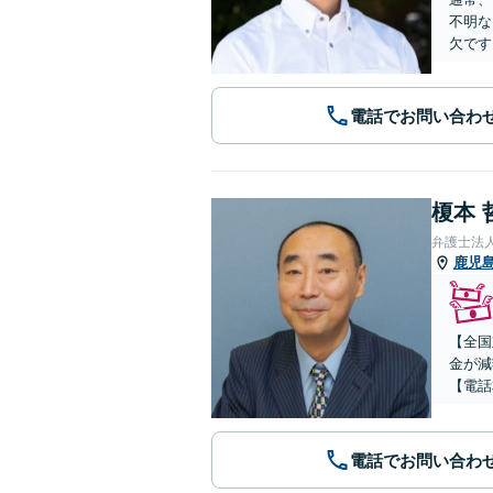
不明な
欠です
電話でお問い合わ
榎本 
弁護士法
鹿児
【全国
金が減
【電話
電話でお問い合わ