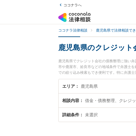
ココナラへ
ココナラ法律相談
鹿児島県で法律相談でき
鹿児島県のクレジット
鹿児島県でクレジット会社の債務整理に強い弁
市や鹿屋市、姶良市などの地域条件で弁護士を
での絞り込み検索もでき便利です。特に弁護士法
士のプロフィール情報や弁護士費用、強みなど
『クレジット会社の債務整理のトラブル解決の
エリア
鹿児島県
約したい』などでお困りの相談者さんにおすす
相談内容
借金・債務整理、クレジッ
詳細条件
未選択