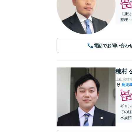
【鹿児
整理・
電話でお問い合わ
穂村 
上山法律
鹿児
ギャン
ての経
水族館