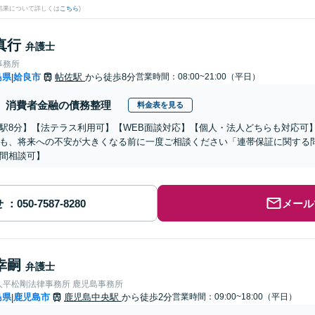
結果について詳しくは
こちら
)
真行
弁護士
事務所
島県
姶良市
帖佐駅
から徒歩8分
営業時間：08:00~21:00（平日）
|
消費者金融の債務整理
料金表を見る
駅8分】【法テラス利用可】【WEB面談対応】【個人・法人どちらも対応可
も、将来への不安が大きくなる前に一度ご相談ください「連帯保証に関する
間相談可】
せ
メール
幸嗣
弁護士
人平松剛法律事務所 鹿児島事務所
島県
鹿児島市
鹿児島中央駅
から徒歩2分
営業時間：09:00~18:00（平日）
|