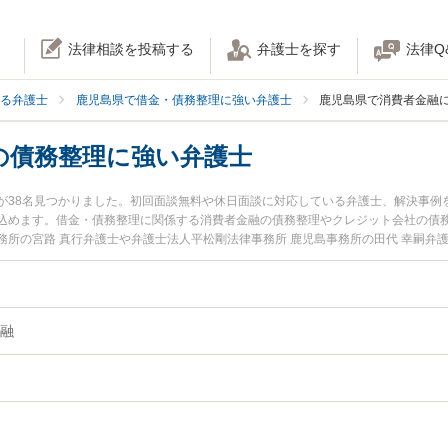
法律相談を投稿する
弁護士を探す
法律Q
る弁護士
鹿児島県で借金・債務整理に強い弁護士
鹿児島県で消費者金融
の債務整理に強い弁護士
が38名見つかりました。初回面談無料や休日面談に対応している弁護士、解決事例
込めます。借金・債務整理に関係する消費者金融の債務整理やクレジット会社の債
所の宮路 真行弁護士や弁護士法人平松剛法律事務所 鹿児島事務所の田代 幸嗣弁
ています。『鹿児島県で土日や夜間に発生した消費者金融の債務整理のトラブルを
士を検索したい』『初回相談無料で消費者金融の債務整理を法律相談できる鹿児島
融