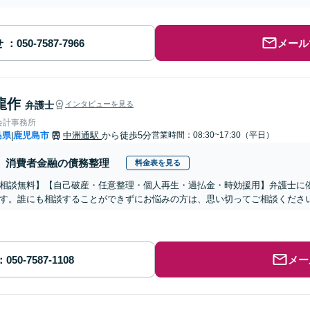
せ
メール
龍作
弁護士
インタビューを見る
会計事務所
島県
鹿児島市
中洲通駅
から徒歩5分
営業時間：08:30~17:30（平日）
|
消費者金融の債務整理
料金表を見る
相談無料】【自己破産・任意整理・個人再生・過払金・時効援用】弁護士に
す。誰にも相談することができずにお悩みの方は、思い切ってご相談くださ
メー