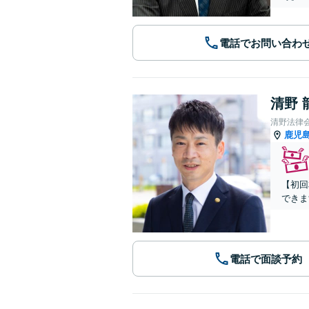
電話でお問い合わ
清野 
清野法律
鹿児
【初回
できま
電話で面談予約