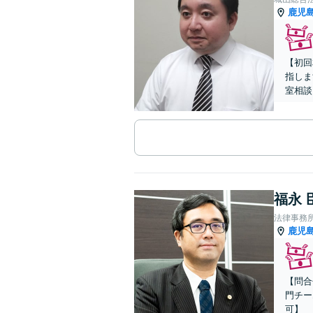
鹿児
【初回
指しま
室相談
福永 
法律事務
鹿児
【問合
門チー
可】