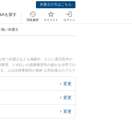
弁護士の方はこちら
&Aを探す
閲覧履歴
マイリスト
ログイン
に強い弁護士
を持つ弁護士なども掲載中。さらに鹿児島市や
務整理、リボ払いの債務整理等の細かな分野での
護士、上山法律事務所の穂村 公亮弁護士のプロフ
今すぐに弁護士に相談したい』『消費者金融の債
県内の弁護士に相談予約したい』などでお困りの
変更
変更
変更