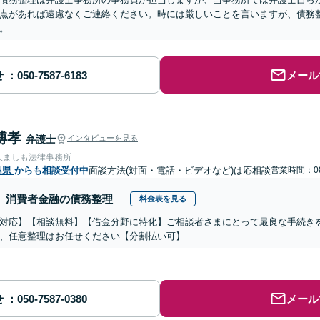
点があれば遠慮なくご連絡ください。時には厳しいことを言いますが、債務
。
せ
メール
博孝
弁護士
インタビューを見る
人ましも法律事務所
島県
からも相談受付中
面談方法(対面・電話・ビデオなど)は応相談
営業時間：08
消費者金融の債務整理
料金表を見る
対応】【相談無料】【借金分野に特化】ご相談者さまにとって最良な手続き
、任意整理はお任せください【分割払い可】
せ
メール