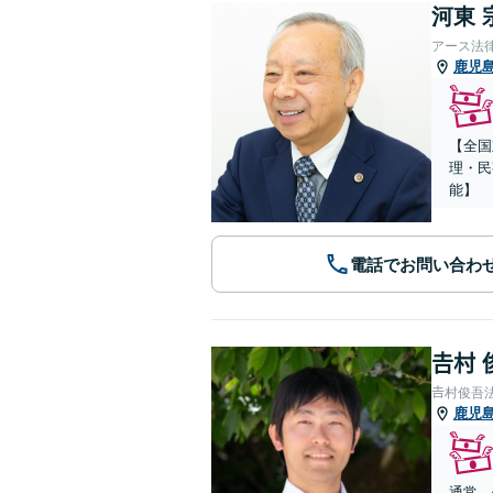
河東 
アース法
鹿児
【全国
理・民
能】
電話でお問い合わ
𠮷村
𠮷村俊吾
鹿児
通常、