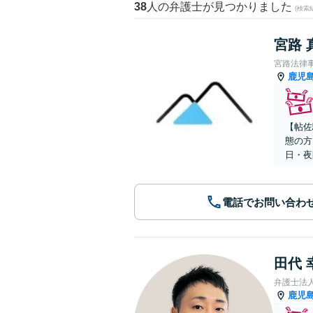
38
人の弁護士が見つかりました
(検索
宮路 
宮路法律
鹿児
【帖佐
態の方
日・夜
電話でお問い合わ
田代 
弁護士法
鹿児