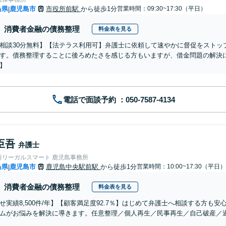
島県
鹿児島市
市役所前駅
から徒歩1分
営業時間：09:30~17:30（平日）
|
消費者金融の債務整理
料金表を見る
相談30分無料】【法テラス利用可】弁護士に依頼して速やかに督促をストッ
す。債務整理することに後ろめたさを感じる方もいますが、借金問題の解決
】
電話で面談予約
臣吾
弁護士
所リーガルスマート 鹿児島事務所
島県
鹿児島市
鹿児島中央駅前駅
から徒歩1分
営業時間：10:00~17:30（平日）
|
消費者金融の債務整理
料金表を見る
せ実績8,500件/年】【顧客満足度92.7％】はじめて弁護士へ相談する方も
ムがお悩みを解決に導きます。任意整理／個人再生／民事再生／自己破産／