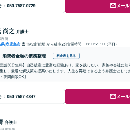
せ
メール
 尚之
弁護士
事務所
島県
鹿児島市
市役所前駅
から徒歩2分
営業時間：08:00~21:00（平日）
|
消費者金融の債務整理
料金表を見る
面談30分無料】自己破産に豊富な経験あり。家を残したい、家族や会社に知
重し、最適な解決策を提案いたします。人生を再建できるよう弁護士として
・夜間面談OK】
せ
メール
清
弁護士
法律事務所