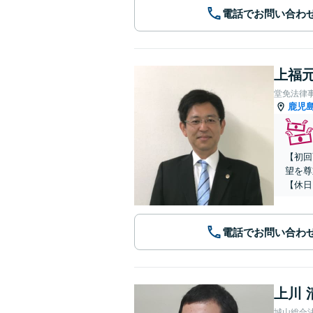
電話でお問い合わ
上福元
堂免法律
鹿児
【初回
望を尊
【休日
電話でお問い合わ
上川 
城山総合