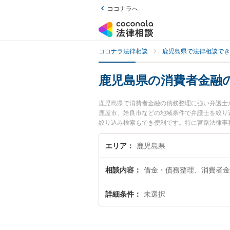
ココナラへ
ココナラ法律相談
鹿児島県で法律相談でき
鹿児島県の消費者金融
鹿児島県で消費者金融の債務整理に強い弁護士
鹿屋市、姶良市などの地域条件で弁護士を絞り
絞り込み検索もでき便利です。特に宮路法律事務
ィール情報や弁護士費用、強みなどが注目され
務整理のトラブル解決の実績豊富な近くの弁護
エリア
鹿児島県
相談者さんにおすすめです。
相談内容
借金・債務整理、消費者金
詳細条件
未選択