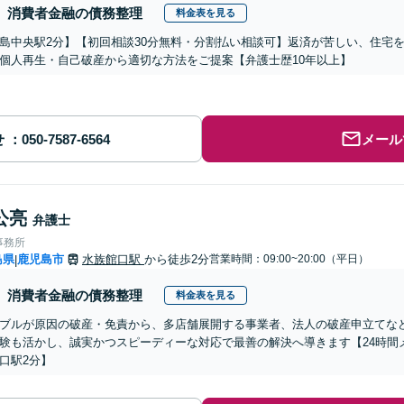
消費者金融の債務整理
料金表を見る
島中央駅2分】【初回相談30分無料・分割払い相談可】返済が苦しい、住宅
個人再生・自己破産から適切な方法をご提案【弁護士歴10年以上】
せ
メール
公亮
弁護士
事務所
島県
鹿児島市
水族館口駅
から徒歩2分
営業時間：09:00~20:00（平日）
|
消費者金融の債務整理
料金表を見る
ブルが原因の破産・免責から、多店舗展開する事業者、法人の破産申立てな
験も活かし、誠実かつスピーディーな対応で最善の解決へ導きます【24時間
口駅2分】