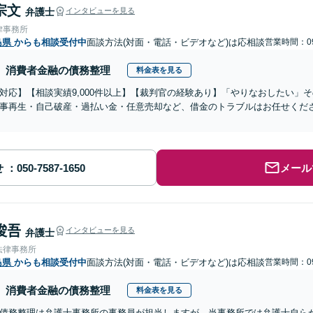
宗文
弁護士
インタビューを見る
律事務所
島県
からも相談受付中
面談方法(対面・電話・ビデオなど)は応相談
営業時間：09
消費者金融の債務整理
料金表を見る
対応】【相談実績9,000件以上】【裁判官の経験あり】「やりなおしたい」
事再生・自己破産・過払い金・任意売却など、借金のトラブルはお任せくだ
せ
メール
 俊吾
インタビューを見る
弁護士
法律事務所
島県
からも相談受付中
面談方法(対面・電話・ビデオなど)は応相談
営業時間：09
消費者金融の債務整理
料金表を見る
債務整理は弁護士事務所の事務員が担当しますが、当事務所では弁護士自ら