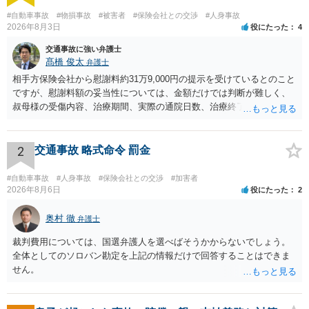
#自動車事故
#物損事故
#被害者
#保険会社との交渉
#人身事故
2026年8月3日
役にたった
4
交通事故に強い弁護士
髙橋 俊太
弁護士
相手方保険会社から慰謝料約31万9,000円の提示を受けているとのこと
ですが、慰謝料額の妥当性については、金額だけでは判断が難しく、
叔母様の受傷内容、治療期間、実際の通院日数、治療終了の経緯、後
遺症の有無、相手方保険会社から提示されている示談内容の内訳等を
確認する必要があります。保険会社から提示される慰謝料額について
は、弁護士が介入することにより増額を検討できる場合がありますの
2
交通事故 略式命令 罰金
で、以下の資料・情報を準備した上で、弁護士に個別に相談すること
をお勧めいたします。 ・相手方保険会社から届いている示談金額の提
#自動車事故
#人身事故
#保険会社との交渉
#加害者
示書類 ・叔母様の診断名、けがの内容 ・治療開始日及び治療終了日
2026年8月6日
役にたった
2
・入院の有無、通院回数 ・現在も症状が残っているか ・叔母様ご本人
やご家族等が加入している保険に、今回の事故で利用できる弁護士費
奥村 徹
弁護士
用特約が付帯しているか なお、被害者は叔母様ご本人となりますの
裁判費用については、国選弁護人を選べばそうかからないでしょう。
で、弁護士が受任する場合には、叔母様ご本人の依頼意思等を確認す
全体としてのソロバン勘定を上記の情報だけで回答することはできま
る必要があります。日本語での十分な意思疎通が難しいとのことです
せん。
ので、そのあたりのご事情も踏まえて、依頼意思の確認方法等を検討
する必要があると思われます。