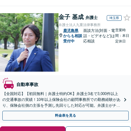
金子 基成
弁護士
埼玉県
弁護士法人九重法律事務所
営業時
鹿児島県
面談方法(対面・電
からも相談
話・ビデオなど)は
間：本日
受付中
応相談
定休日
自動車事故
【全国対応】【初回無料｜弁護士特約OK】弁護士3名で3,000件以上
の交通事故の実績！10年以上保険会社の顧問事務所での勤務経験があ
り、保険会社側の主張を予測し先回りした対応が可能。弁護士がチー
ムとなり示談交渉、休業損害、後遺障害等に対応。
料金表を見る