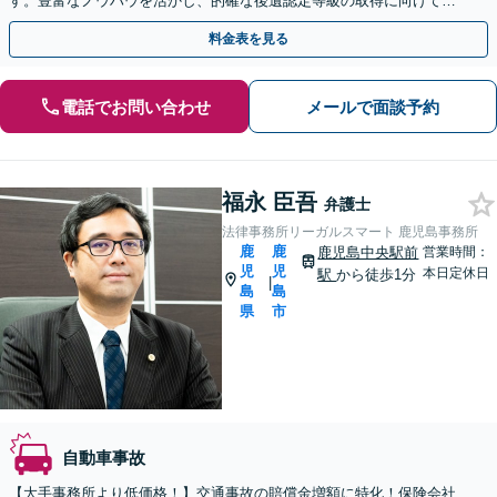
す。豊富なノウハウを活かし、的確な後遺認定等級の取得に向けて手
厚くサポート。【休日相談可能（要予約）】
料金表を見る
電話でお問い合わせ
メールで面談予約
福永 臣吾
弁護士
法律事務所リーガルスマート 鹿児島事務所
鹿
鹿
鹿児島中央駅前
営業時間：
児
児
本日定休日
駅
から徒歩1分
|
島
島
県
市
自動車事故
【大手事務所より低価格！】交通事故の賠償金増額に特化！保険会社