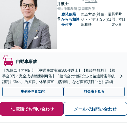
ーを見る
弁護士
Hi法律事務所 福岡事務所
営業時
鹿児島県
面談方法(対面・電
からも相談
話・ビデオなど)は
間：本日
受付中
応相談
定休日
自動車事故
【九州エリア対応】【交通事故実績300件以上】【相談料無料】【着
手金0円／完全成功報酬制可能】「賠償金の増額交渉と後遺障害等級
認定に強い」治療費、休業損害、慰謝料、など損害項目ごとに詳細な
検討を行い、適正な賠償額を確保できるよう全力で対応
事例を見る(2件)
料金表を見る
電話でお問い合わせ
メールでお問い合わせ