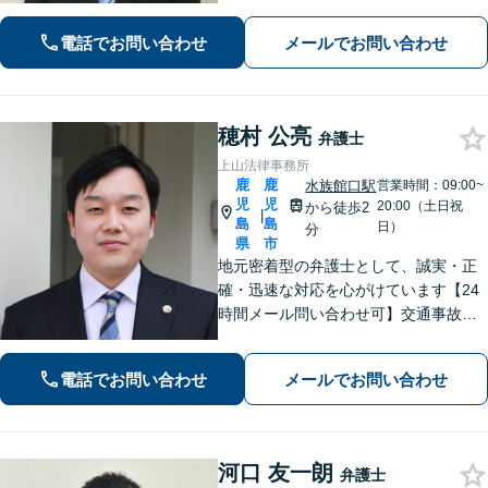
お話を伺いわかりやすい説明を心がけ
ております【市役所前2分】【休日・夜
電話でお問い合わせ
メールでお問い合わせ
間面談OKも可能】
穂村 公亮
弁護士
上山法律事務所
鹿
鹿
水族館口駅
営業時間：09:00~
児
児
20:00（土日祝
から徒歩2
|
島
島
日）
分
県
市
地元密着型の弁護士として、誠実・正
確・迅速な対応を心がけています【24
時間メール問い合わせ可】交通事故／
離婚／労働／不動産等のトラブルにも
幅広く対応。新しい人生のスタートを
電話でお問い合わせ
メールでお問い合わせ
切るお手伝いをします【市電水族館口
駅2分】【完全個室】
河口 友一朗
弁護士