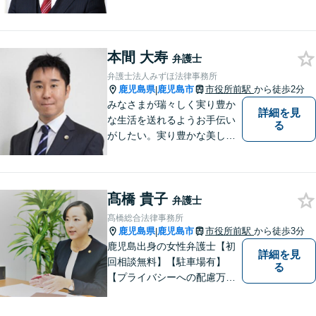
に対応しています。親しみや
すい弁護士が、依頼者様のた
めに、最良の結果を追求しま
本間 大寿
す。困ったらすぐにご相談く
弁護士
ださい。
弁護士法人みずほ法律事務所
鹿児島県
鹿児島市
市役所前駅
から徒歩2分
|
みなさまが瑞々しく実り豊か
詳細を見
な生活を送れるようお手伝い
る
がしたい。実り豊かな美しい
国を作る一助になりたい。
「実る程首を垂れる稲穂か
な」という初心を大切に，み
髙橋 貴子
なさまと一緒に成長させてい
弁護士
ただきたい。それが私たち，
髙橋総合法律事務所
みずほ法律事務所の思いで
鹿児島県
鹿児島市
市役所前駅
から徒歩3分
|
す。
鹿児島出身の女性弁護士【初
詳細を見
回相談無料】【駐車場有】
る
【プライバシーへの配慮万
全】