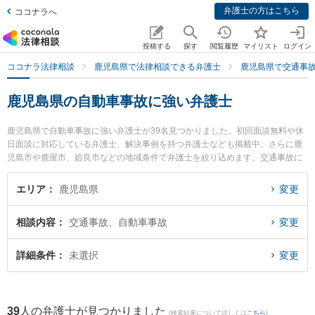
弁護士の方はこちら
ココナラへ
投稿する
探す
閲覧履歴
マイリスト
ログイン
ココナラ法律相談
鹿児島県で法律相談できる弁護士
鹿児島県で交通事
鹿児島県の自動車事故に強い弁護士
鹿児島県で自動車事故に強い弁護士が39名見つかりました。初回面談無料や休
日面談に対応している弁護士、解決事例を持つ弁護士なども掲載中。さらに鹿
児島市や鹿屋市、姶良市などの地域条件で弁護士を絞り込めます。交通事故に
関係する自動車事故やバイク事故、自転車事故等の細かな分野での絞り込み検
索もでき便利です。特に弁護士法人平松剛法律事務所 鹿児島事務所の田代 幸嗣
エリア
鹿児島県
変更
弁護士や弁護士法人萩原 鹿児島シティ法律事務所の田丸 啓志弁護士、樋口法律
事務所の樋口 翔馬弁護士のプロフィール情報や弁護士費用、強みなどが注目さ
相談内容
交通事故、自動車事故
変更
れています。『鹿児島県で土日や夜間に発生した自動車事故のトラブルを今す
ぐに弁護士に相談したい』『自動車事故のトラブル解決の実績豊富な近くの弁
護士を検索したい』『初回相談無料で自動車事故を法律相談できる鹿児島県内
詳細条件
未選択
変更
の弁護士に相談予約したい』などでお困りの相談者さんにおすすめです。
39
人の弁護士が見つかりました
(検索結果について詳しくは
こちら
)