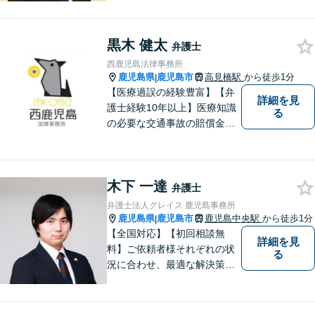
がよいのか、一人で悩まず一
緒に整理していきましょう。
黒木 健太
どんなご相談でも、どうぞお
弁護士
気軽にお声がけください。
西鹿児島法律事務所
【電話・WEB相談も対応可
鹿児島県
鹿児島市
高見橋駅
から徒歩1分
|
能】
【医療過誤の経験豊富】【弁
詳細を見
護士経験10年以上】医療知識
る
の必要な交通事故の賠償金請
求、後遺障害等級申請はお任
せ。手術後の後遺症に疑問の
ある人もお気軽にご相談くだ
木下 一達
さい。依頼者様との信頼関係
弁護士
を大切に解決へ向けて尽力い
弁護士法人グレイス 鹿児島事務所
たします。【休日・夜間対応
鹿児島県
鹿児島市
鹿児島中央駅
から徒歩1分
|
可】
【全国対応】【初回相談無
詳細を見
料】ご依頼者様それぞれの状
る
況に合わせ、最適な解決策を
ご提案します。緊急のご相談
にも迅速に対応いたします。
一つひとつの問題に丁寧に向