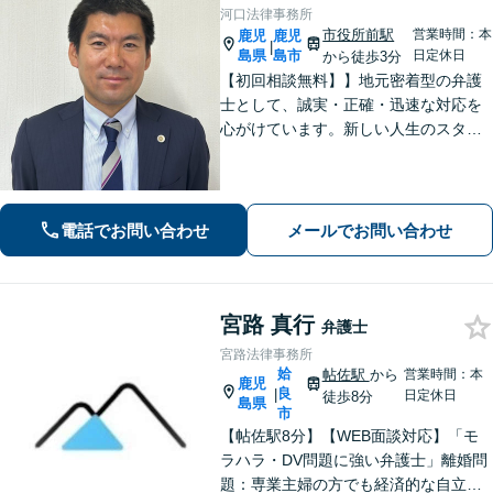
河口法律事務所
市役所前駅
営業時間：本
鹿児
鹿児
|
島県
島市
日定休日
から徒歩3分
【初回相談無料】】地元密着型の弁護
士として、誠実・正確・迅速な対応を
心がけています。新しい人生のスター
トを切る第一歩として、お気軽にご相
談ください【24時間メール問い合わせ
可】豊富な実践経験を活かし、スピー
ド解決を目指します。
電話でお問い合わせ
メールでお問い合わせ
宮路 真行
弁護士
宮路法律事務所
姶
帖佐駅
から
営業時間：本
鹿児
良
|
日定休日
徒歩8分
島県
市
【帖佐駅8分】【WEB面談対応】「モ
ラハラ・DV問題に強い弁護士」離婚問
題：専業主婦の方でも経済的な自立に