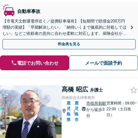
自動車事故
【市電天文館通電停近く／提携駐車場有】【短期間で賠償金200万円
増額の実績】「早期解決したい」「納得いくまで徹底的に対処してほ
しい」などご依頼者の意向に合わせ柔軟に対応します。保険会社から
不当な賠償金の提示に正しい知識で対処します
料金表を見る
電話でお問い合わせ
メールで面談予約
髙橋 昭広
弁護士
髙橋総合法律事務所
鹿
鹿
市役所前駅
営業時間：09:00~
児
児
22:00（土日祝
から徒歩3
|
島
島
日）
分
県
市