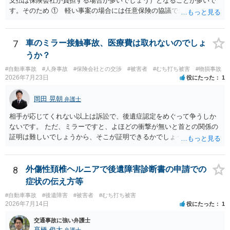
支払は保険会社が負担する場合が多いでしょう）となることが多いで
す。そのため ① 軽い事案の場合には任意保険の協議で成立すること
が多いこと ②ア 重い事案の場合には，民事面についてはやはり任意
保険の協議となり，事案によっては保険会社が代理人弁護士をつける
場合が多いこと イ 刑事事件に進む場合は，刑事弁護の話になるこ
7
車のミラー接触事故、医療費は取れないのでしょ
と などの事情から，任意保険に入っていない場合など，特殊な場合以
うか？
外は，あまり顕在化する事情がないのだと思います。 ですから，加害
#自動車事故
#人身事故
#保険会社との交渉
#被害者
#むち打ち被害
#物損事故
者側も弁護士が入っているケースは実際にはあるのです。 本件は，刑
2026年7月23日
役にたった
1
事事件の面で問題となっています。 交通事故を発生した場合には，警
察に報告しなければなりません。道路交通法違反第７２条第１項後段
岡田 晃朝
弁護士
に不申告という形で定められています。本件は，これに客観的には該
当することがはっきりしている事案です。ですから「単なる交通事故
相手が応じてくれない以上は訴訟で、後遺症認定をめぐって争うしか
から，刑事事件になりそうな…」ではなく，刑事事件の対象となるこ
ないです。 ただ、ミラーですと、よほどの衝撃が無いと首との関係の
とがはっきりしている事案です。 自分は逃げていないという認識でし
証明は難しいでしょうから、そこが証明できるかでしょうね。
ょう。そのため，故意を否認している形になるのですが，「現場から
離れる」→「コンビニで駐車」→「しばらく待機」→「徒歩で現場に
戻る→誰もいないから警察に連絡しないで帰る」という流れの中で，
8
外傷性頚椎ヘルニアで後遺障害診断書の申請での
事故を起こした認識があるから現場に戻っているはずなのに，どうし
症状の伝え方等
て警察に連絡しないのだろうという話になっているのだと思います。
そして，捜査機関としては，解離性健忘の影響で報告できなかった事
#自動車事故
#後遺障害
#被害者
#むち打ち被害
2026年7月14日
役にたった
1
情が見当たらないのだと思います。このような点を意識された上で，
警察の方に事実を理解してもらえるように説明することが，相談者の
交通事故に強い弁護士
認識に沿った解決につながるように思います。 警察からすると，事故
髙橋 俊太
弁護士