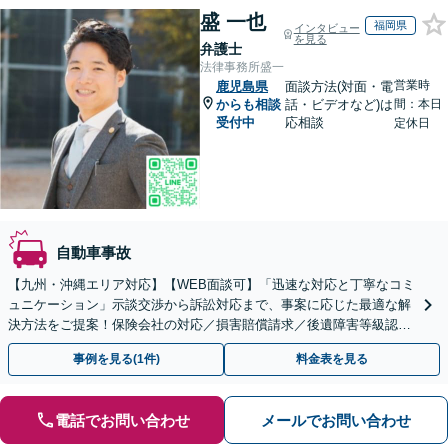
盛 一也
福岡県
インタビュー
を見る
弁護士
法律事務所盛一
営業時
鹿児島県
面談方法(対面・電
からも相談
話・ビデオなど)は
間：本日
受付中
応相談
定休日
自動車事故
【九州・沖縄エリア対応】【WEB面談可】「迅速な対応と丁寧なコミ
ュニケーション」示談交渉から訴訟対応まで、事案に応じた最適な解
決方法をご提案！保険会社の対応／損害賠償請求／後遺障害等級認定
／休業損害／示談交渉／治療費の打ち切り／死亡事故など
事例を見る(1件)
料金表を見る
電話でお問い合わせ
メールでお問い合わせ