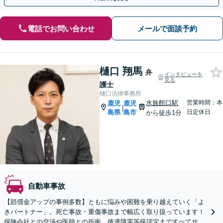
電話でお問い合わせ
メールで面談予約
樋口 翔馬
弁
インタビューを
見る
護士
樋口法律事務所
水族館口駅
営業時間：本
鹿児
鹿児
|
島県
島市
日定休日
から徒歩1分
自動車事故
【賠償金アップの事例多数】ともに悩みや困難を乗り越えていく「よ
きパートナー」。死亡事故・重傷事故まで幅広く取り扱っています！
保険会社との交渉や医師との折衝、後遺障害等級認定まですべてサポ