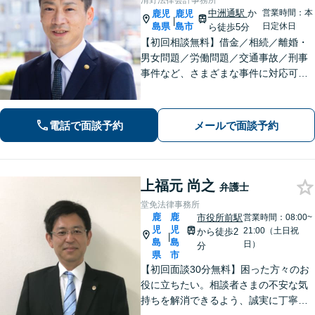
清野法律会計事務所
中洲通駅
か
営業時間：本
鹿児
鹿児
|
島県
島市
日定休日
ら徒歩5分
【初回相談無料】借金／相続／離婚・
男女問題／労働問題／交通事故／刑事
事件など、さまざまな事件に対応可能
です。お話を丁寧にお聞きすることを
心がけています。はじめて弁護士に相
談される方も、お気軽にご相談くださ
電話で面談予約
メールで面談予約
い。
上福元 尚之
弁護士
堂免法律事務所
鹿
鹿
市役所前駅
営業時間：08:00~
児
児
21:00（土日祝
から徒歩2
|
島
島
日）
分
県
市
【初回面談30分無料】困った方々のお
役に立ちたい。相談者さまの不安な気
持ちを解消できるよう、誠実に丁寧に