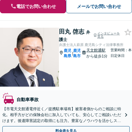
電話でお問い合わせ
メールでお問い合わせ
田丸 啓志
弁
インタビューを
見る
護士
弁護士法人萩原 鹿児島シティ法律事務所
天文館通駅
営業時間：本
鹿児
鹿児
|
島県
島市
日定休日
から徒歩1分
自動車事故
【市電天文館通電停近く／提携駐車場有】被害者側からのご相談に特
化。相手方がどの保険会社に加入していても、安心してご相談いただ
けます。後遺障害認定の取得にも注力。豊富なノウハウを活かしスム
ーズに解決。【夜間・休日相談可能】
料金表を見る