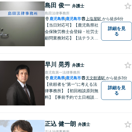
島田 俊一
き合い、解決までしっかりサ
弁護士
ポートします。【電話・WEB
島田法律事務所
相談も対応可能】
鹿児島県
鹿児島市
上塩屋駅
から徒歩6分
|
【当日対応可】【鹿児島県社
詳細を見
会保険労務士会登録・社労士
る
顧問業務対応】【法テラス対
応】【初回３０分無料】【上
塩屋電停から徒歩6分】【駐車
場有り】
早川 晃秀
弁護士
鹿児島第一法律事務所
鹿児島県
鹿児島市
天文館通駅
から徒歩3分
|
【依頼者を“第一”に考える法
詳細を見
律事務所】【初回相談原則無
る
料】【事前予約で土日相談
可】【オンライン面談・電子
契約対応】刑事弁護・民事損
害賠償請求を注力分野とし
正込 健一朗
て、確かな経験にもとづき、
弁護士
幅広い分野の法的トラブルへ
正込法律事務所