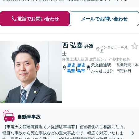
ート。「負担を少しでも軽減できるようきめ細やかに対応」
電話でお問い合わせ
メールでお問い合わせ
西 弘喜
弁護
インタビューを見
る
士
弁護士法人萩原 鹿児島シティ法律事務所
天文館通駅
営業時間：本
鹿児
鹿児
|
島県
島市
日定休日
から徒歩1分
自動車事故
【市電天文館通電停近く／提携駐車場有】被害者側のご相談に注力。
軽度な事故から死亡事故などの重大事故まで、幅広く対応いたしま