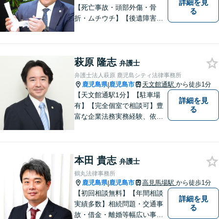
詳細を見
【死亡事故・頭部外傷・骨
る
折・ムチウチ】【後遺障害申
請・異議申立】【経験と実績
が豊富な弁護士】【専門性の
高い弁護士をお探しの方はぜ
萩原 隆志
ひお問い合わせください】
弁護士
【交通事故無料法律相談実施
弁護士法人萩原 鹿児島シティ法律事務所
中・電話相談・オンライン相
鹿児島県
鹿児島市
天文館通駅
から徒歩1分
|
談可】
【天文館通駅1分】【駐車場
詳細を見
有】【完全個室で相談可】豊
る
富な企業法務実務経験、依頼
業務解決実績、旺盛な知的好
奇心をもとに、謙虚かつ誠実
にご依頼者の言葉や想いに耳
本田 貴志
を傾け、依頼者の悩みに寄り
弁護士
添って助言や提案を提供して
鶴丸法律事務所
参ります。 お気軽にご相談く
鹿児島県
鹿児島市
高見馬場駅
から徒歩1分
|
ださい。
【初回相談無料】【年間相談
詳細を見
実績多数】相続問題・交通事
る
故・借金・離婚等幅広い事件