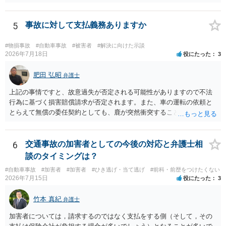
います。 いずれにせよ、多角的に検討する必要がありますので、弁護
士にご相談ください。
5
事故に対して支払義務ありますか
#物損事故
#自動車事故
#被害者
#解決に向けた示談
2026年7月18日
役にたった
3
肥田 弘昭
弁護士
上記の事情ですと、故意過失が否定される可能性がありますので不法
行為に基づく損害賠償請求が否定されます。また、車の運転の依頼と
とらえて無償の委任契約としても、鹿が突然衝突することは予見がで
きませんので善管注意義務違反は否定され債務不履行に基づく損害賠
償請求も成立しない可能性があります。以上の理由から支払義務は否
定される可能性が高いです。ご参考にしてください。
6
交通事故の加害者としての今後の対応と弁護士相
談のタイミングは？
#自動車事故
#加害者
#加害者
#ひき逃げ・当て逃げ
#前科・前歴をつけたくない
2026年7月15日
役にたった
3
竹本 真紀
弁護士
加害者については，請求するのではなく支払をする側（そして，その