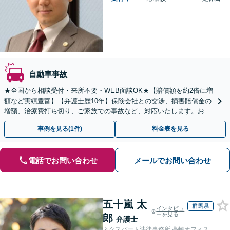
自動車事故
★全国から相談受付・来所不要・WEB面談OK★【賠償額を約2倍に増
額など実績豊富】【弁護士歴10年】保険会社との交渉、損害賠償金の
増額、治療費打ち切り、ご家族での事故など、対応いたします。お早
めにご相談ください【初回相談・着手金無料】
事例を見る(1件)
料金表を見る
電話でお問い合わせ
メールでお問い合わせ
五十嵐 太
群馬県
インタビュ
ーを見る
郎
弁護士
ネクスパート法律事務所 高崎オフィス