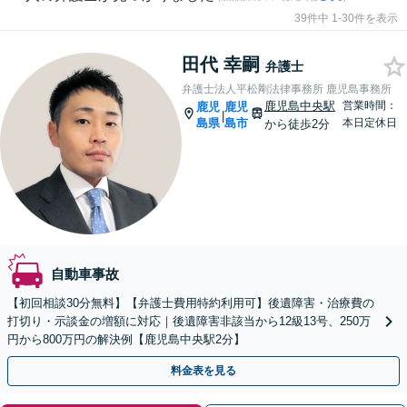
39件中 1-30件を表示
田代 幸嗣
弁護士
弁護士法人平松剛法律事務所 鹿児島事務所
鹿児島中央駅
営業時間：
鹿児
鹿児
|
島県
島市
本日定休日
から徒歩2分
自動車事故
【初回相談30分無料】【弁護士費用特約利用可】後遺障害・治療費の
打切り・示談金の増額に対応｜後遺障害非該当から12級13号、250万
円から800万円の解決例【鹿児島中央駅2分】
料金表を見る