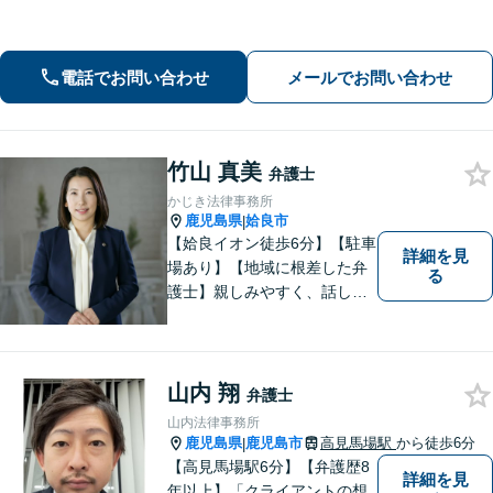
向けた道筋を示し、新しい人生のスタ
ートをバックアップ「借金問題：毎月
の返済に追われる自転車操業状態の方
電話でお問い合わせ
メールでお問い合わせ
もご相談ください」【休日・夜間相談
可】
竹山 真美
弁護士
かじき法律事務所
鹿児島県
姶良市
|
【姶良イオン徒歩6分】【駐車
詳細を見
場あり】【地域に根差した弁
る
護士】親しみやすく、話しや
すい、皆様にとって身近な弁
護士でありたいと思っていま
す。離婚問題／相続問題／借
金問題／交通事故など、幅広
山内 翔
弁護士
く対応可能。お悩みの方は、
山内法律事務所
お気軽にご相談ください。
鹿児島県
鹿児島市
高見馬場駅
から徒歩6分
|
【高見馬場駅6分】【弁護歴8
詳細を見
年以上】「クライアントの想