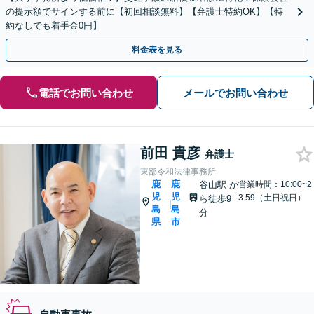
の提示額でサインする前に【初回相談無料】【弁護士特約OK】【特
約なしでも着手金0円】
料金表を見る
電話でお問い合わせ
メールでお問い合わせ
前田 貴彦
弁護士
東部令和法律事務所
鹿
鹿
谷山駅
か
営業時間：10:00~2
児
児
3:59（土日祝日）
ら徒歩9
|
島
島
分
県
市