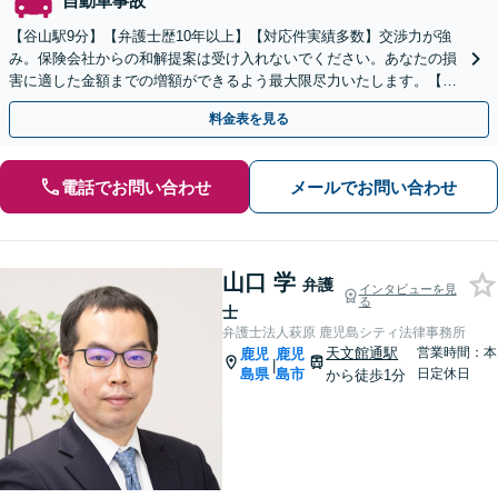
自動車事故
【谷山駅9分】【弁護士歴10年以上】【対応件実績多数】交渉力が強
み。保険会社からの和解提案は受け入れないでください。あなたの損
害に適した金額までの増額ができるよう最大限尽力いたします。【初
回相談無料】【夜間・休日相談可】
料金表を見る
電話でお問い合わせ
メールでお問い合わせ
山口 学
弁護
インタビューを見
る
士
弁護士法人萩原 鹿児島シティ法律事務所
天文館通駅
営業時間：本
鹿児
鹿児
|
島県
島市
日定休日
から徒歩1分