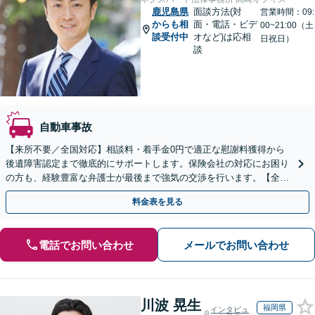
鹿児島県
面談方法(対
営業時間：09:
からも相
面・電話・ビデ
00~21:00（土
談受付中
オなど)は応相
日祝日）
談
自動車事故
【来所不要／全国対応】相談料・着手金0円で適正な慰謝料獲得から
後遺障害認定まで徹底的にサポートします。保険会社の対応にお困り
の方も、経験豊富な弁護士が最後まで強気の交渉を行います。【全国
13拠点】お気軽にご相談ください。
料金表を見る
電話でお問い合わせ
メールでお問い合わせ
川波 晃生
福岡県
インタビュ