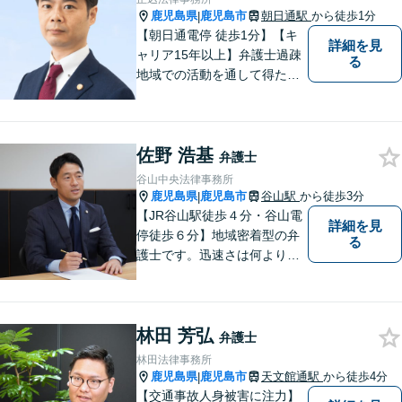
の対応が可能です。
鹿児島県
鹿児島市
朝日通駅
から徒歩1分
|
【朝日通電停 徒歩1分】【キ
詳細を見
ャリア15年以上】弁護士過疎
る
地域での活動を通して得た経
験とノウハウを生かした弁護
活動。依頼者の内面に真摯に
向き合い、多角的な視点で最
佐野 浩基
適な解決策をご提案します
弁護士
谷山中央法律事務所
鹿児島県
鹿児島市
谷山駅
から徒歩3分
|
【JR谷山駅徒歩４分・谷山電
詳細を見
停徒歩６分】地域密着型の弁
る
護士です。迅速さは何よりの
誠実さと考えています。ぜ
ひ、お気軽にご相談くださ
い。
林田 芳弘
弁護士
林田法律事務所
鹿児島県
鹿児島市
天文館通駅
から徒歩4分
|
【交通事故人身被害に注力】