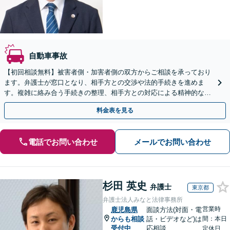
自動車事故
【初回相談無料】被害者側・加害者側の双方からご相談を承っており
ます。弁護士が窓口となり、相手方との交渉や法的手続きを進めま
す。複雑に絡み合う手続きの整理、相手方との対応による精神的な負
担を軽減するためにも、お早めにご相談ください。
料金表を見る
電話でお問い合わせ
メールでお問い合わせ
杉田 英史
弁護士
東京都
弁護士法人みなと法律事務所
営業時
鹿児島県
面談方法(対面・電
からも相談
話・ビデオなど)は
間：本日
受付中
応相談
定休日