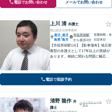
電話でお問い合わせ
メールでお問い合わせ
上川 清
弁護士
城山総合法律事務所
市役所前駅
営業時間：本
鹿児
鹿児
|
島県
島市
日定休日
から徒歩1分
【市役所前駅1分】【駐車場有】地元密
着型の弁護士として17年以上の実績が
あります。相続に関わる問題に幅広く
対応可。遺言書作成から遺言の執行ま
ですべて対応。弁護士に依頼して借金
の督促をストップ。状況を丁寧にヒア
リングした適切な解決策をご提案。
電話で面談予約
清野 龍作
弁
インタビューを
見る
護士