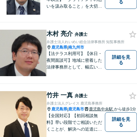
る
いを汲み取ること」を大切に
し弁護を行います。ご相談の
際には、皆様の胸の内を詳し
くお聞かせください。納得の
木村 亮介
いく解決になるよう、精一杯
弁護士
尽力いたします。【対応分野
弁護士法人れいめい総合法律事務所 知覧事務所
多数！】
鹿児島県
南九州市
|
【法テラス利用可】【休日・
詳細を見
夜間面談可】地域に密着した
る
法律事務所として、幅広い分
野に対応いたします。トラブ
ルになる前、あるいは、トラ
ブルが大きくなる前に、不安
なことやお困りごとがござい
竹井 一真
弁護士
ましたらお早めにご相談くだ
弁護士法人グレイス 鹿児島事務所
さい。
鹿児島県
鹿児島市
鹿児島中央駅
から徒歩1分
|
【全国対応】【初回相談無
詳細を見
料】早い段階でご相談いただ
る
くことが、解決への近道にな
ります。これからどう動くの