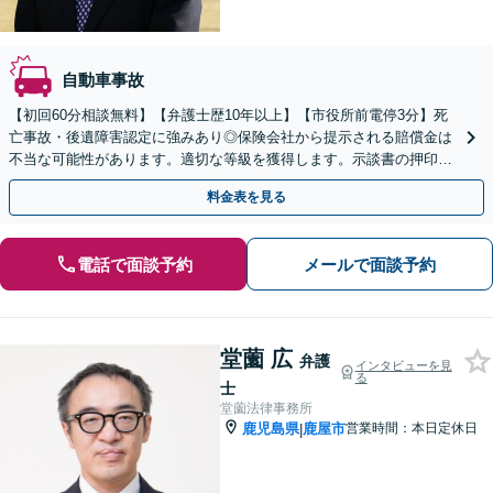
自動車事故
【初回60分相談無料】【弁護士歴10年以上】【市役所前電停3分】死
亡事故・後遺障害認定に強みあり◎保険会社から提示される賠償金は
不当な可能性があります。適切な等級を獲得します。示談書の押印・
署名をする前にご相談を！【オンライン相談可能】
料金表を見る
電話で面談予約
メールで面談予約
堂薗 広
弁護
インタビューを見
る
士
堂薗法律事務所
鹿児島県
鹿屋市
営業時間：本日定休日
|