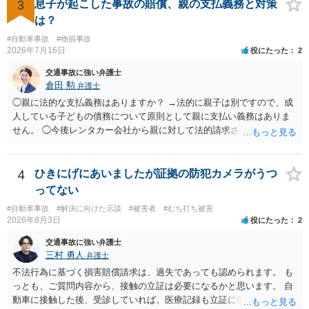
3
息子が起こした事故の賠償、親の支払義務と対策
は？
#自動車事故
#物損事故
2026年7月16日
役にたった
2
交通事故に強い弁護士
倉田 勲
弁護士
◯親に法的な支払義務はありますか？ →法的に親子は別ですので、成
人している子どもの債務について原則として親に支払い義務はありま
せん。 ◯今後レンタカー会社から親に対して法的請求される可能性は
ありますか？ →原則として支払い義務がない以上請求される可能性は
低いでしょう。 ◯親である私は今後どう対応すべきでしょうか？ →債
権者に対してご自身は支払いを拒み、請求するのであれば本人に対し
4
ひきにげにあいましたが証拠の防犯カメラがうつ
て請求するよう言う程度かと思います。
ってない
#自動車事故
#解決に向けた示談
#被害者
#むち打ち被害
2026年8月3日
役にたった
2
交通事故に強い弁護士
三村 勇人
弁護士
不法行為に基づく損害賠償請求は、過失であっても認められます。 も
っとも、ご質問内容から、接触の立証は必要になるかと思います。 自
動車に接触した後、受診していれば、医療記録も立証に使えるかと思