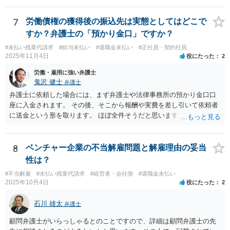
ることを端的に理解してもらう必要があると思います。よって、就業
規則の開示に関するやりとりはメール等の形に残る方法で行うのが良
7
労働債権の獲得後の振込先は実態としてはどこで
いと思います。
すか？弁護士の「預かり金口」ですか？
#未払い残業代請求
#給与未払い
#退職金未払い
#正社員・契約社員
2025年11月4日
役にたった
2
労働・雇用に強い弁護士
鬼沢 健士
弁護士
弁護士に依頼した場合には、まず弁護士や法律事務所の預かり金口口
座に入金されます。 その後、そこから報酬や実費を差し引いて依頼者
に送金という形を取ります。 ほぼ全件そうだと思います。
8
ベンチャー企業の不当解雇問題と解雇理由の妥当
性は？
#不当解雇
#未払い残業代請求
#経営者・会社側
#退職金未払い
2025年10月4日
役にたった
2
石川 雄太
弁護士
顧問弁護士がいらっしゃるとのことですので、詳細は顧問弁護士の先