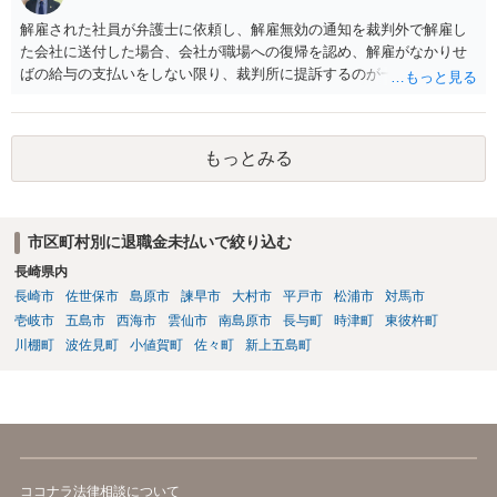
解雇された社員が弁護士に依頼し、解雇無効の通知を裁判外で解雇し
た会社に送付した場合、会社が職場への復帰を認め、解雇がなかりせ
ばの給与の支払いをしない限り、裁判所に提訴するのが一般的な流れ
になると思います。 そのため、これに対応する弁護士費用等は必要に
なると思います。 また、一定期間分の給与を支払い、解雇ではなく円
満退社として和解する形での解決もありあるかもしれませんが、その
もっとみる
場合も和解金は必要になるかと思います。
市区町村別に退職金未払いで絞り込む
長崎県内
長崎市
佐世保市
島原市
諫早市
大村市
平戸市
松浦市
対馬市
壱岐市
五島市
西海市
雲仙市
南島原市
長与町
時津町
東彼杵町
川棚町
波佐見町
小値賀町
佐々町
新上五島町
ココナラ法律相談について