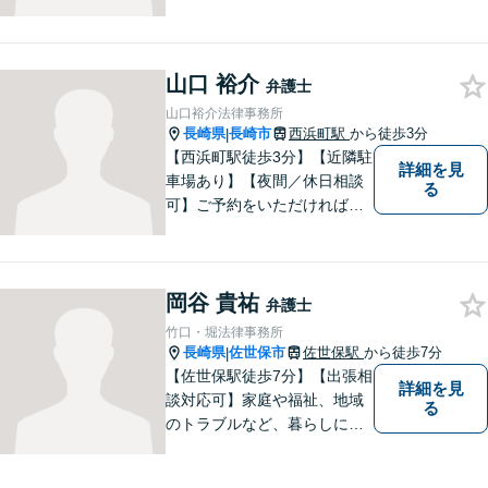
各地の法律問題に取り組んで
おります。解決方法のメリッ
トやリスクをご説明し、納得
の解決へと導きます。時間外
山口 裕介
弁護士
のご相談にも対応可能ですの
山口裕介法律事務所
で、お気軽にご連絡くださ
長崎県
長崎市
西浜町駅
から徒歩3分
|
い。
【西浜町駅徒歩3分】【近隣駐
詳細を見
車場あり】【夜間／休日相談
る
可】ご予約をいただければ、
土日祝日・夜間でも対応いた
します。個人・法人問わず、
お困りの方はお気軽に弁護士
岡谷 貴祐
にご相談ください。
弁護士
竹口・堀法律事務所
長崎県
佐世保市
佐世保駅
から徒歩7分
|
【佐世保駅徒歩7分】【出張相
詳細を見
談対応可】家庭や福祉、地域
る
のトラブルなど、暮らしに根
ざしたご相談を中心に取り組
んでいます。 安心してご相談