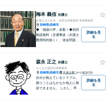
のお悩み、そして心に寄り添
い丁寧にサポートいたしま
す。どんな些細なことでも構
梅本 義信
弁護士
いません。お気軽にご相談く
弁護士法人松本・永野法律事務所 長崎事務所
ださい【完全個室】
長崎県
長崎市
|
◆「感謝の声」多数！◆初回
詳細を見
相談無料（交通事故（弁護士
る
費用特約除く）、借金問題、
相続・遺言、離婚・男女問題
に限る）◆弁護士歴44年以上
◆11260件の相談実績（令和1
～7年合計）
森永 正之
弁護士
もりなが協同法律事務所
長崎県
長崎市
大波止駅
から徒歩2分
|
自分が抱えているトラブル、
詳細を見
困りごとはなかなか他人に相
る
談できません。 しかし，早め
の相談によって、よりよい解
決につながることもありま
す。 ひとりで抱えこまずに相