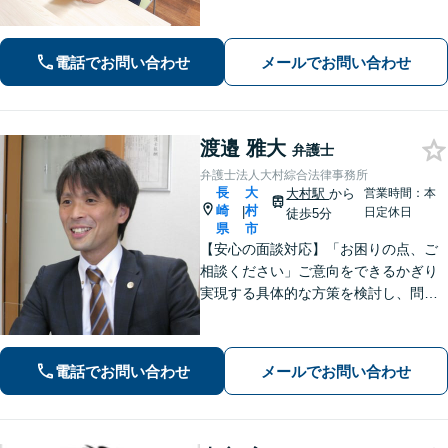
0件以上、メール問合せも可能です。
【まちの法律家】ぜひ、お気軽にご相
談ください。
電話でお問い合わせ
メールでお問い合わせ
渡邉 雅大
弁護士
弁護士法人大村綜合法律事務所
長
大
大村駅
から
営業時間：本
崎
村
|
日定休日
徒歩5分
県
市
【安心の面談対応】「お困りの点、ご
相談ください」ご意向をできるかぎり
実現する具体的な方策を検討し、問題
解決に尽力します 「先を見据えたサー
ビス」将来起こりうる問題を事前に察
知し、予防する方策を提供します【子
電話でお問い合わせ
メールでお問い合わせ
連れ相談可】