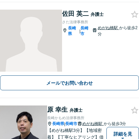
佐田 英二
弁護士
さた法律事務所
めがね橋駅
から徒歩2
長崎
長崎
|
県
市
分
メールでお問い合わせ
原 幸生
弁護士
長崎かもめ法律事務所
長崎県
長崎市
めがね橋駅
から徒歩3分
|
【めがね橋駅3分】【地域密
詳細を見
着】【丁寧なヒアリング】借