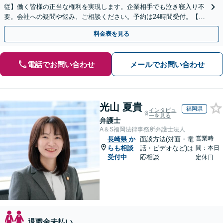
従】働く皆様の正当な権利を実現します。企業相手でも泣き寝入り不
要。会社への疑問や悩み、ご相談ください。予約は24時間受付。【初
回面談無料】【夜間・休日対応可】
料金表を見る
電話でお問い合わせ
メールでお問い合わせ
光山 夏貴
福岡県
インタビュ
ーを見る
弁護士
A＆S福岡法律事務所弁護士法人
営業時
長崎県
か
面談方法(対面・電
らも相談
話・ビデオなど)は
間：本日
受付中
応相談
定休日
退職金未払い