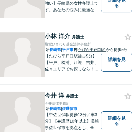
詳細を見
強い】長崎県の女性弁護士で
る
す。あなたの悩みに最適なリ
ーガルサービスを提供させて
いただきます。
小林 洋介
弁護士
飛鸞ひまわり基金法律事務所
長崎県
平戸市
たびら平戸口駅
から徒歩5分
|
【たびら平戸口駅徒歩5分】
詳細を見
【平戸、松浦、江迎、吉井、
る
佐々エリアでお探しなら！】
少人数体制で、皆様に手厚い
対応を心掛けています。リモ
ート相談／休日・夜間対応な
今井 洋
ど、相談しやすい環境完備◎
弁護士
地域の皆様のために活動する
今井法律事務所
弁護士。【駐車場あり】
長崎県
佐世保市
|
【中佐世保駅徒歩13分／車3
詳細を見
分】【弁護歴10年以上】長崎
る
県佐世保市を拠点とし、全国