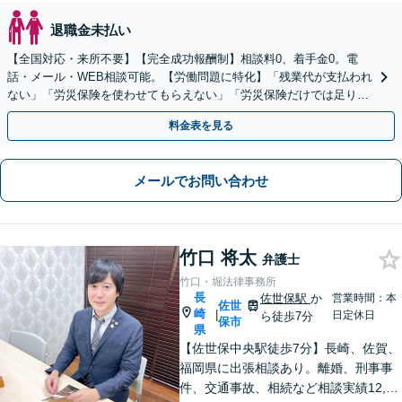
退職金未払い
【全国対応・来所不要】【完全成功報酬制】相談料0、着手金0。電
話・メール・WEB相談可能。【労働問題に特化】「残業代が支払われ
ない」「労災保険を使わせてもらえない」「労災保険だけでは足りな
い。損害賠償請求したい」など労働問題はお任せを。
料金表を見る
メールでお問い合わせ
竹口 将太
弁護士
竹口・堀法律事務所
長
佐世保駅
か
営業時間：本
佐世
崎
|
日定休日
ら徒歩7分
保市
県
【佐世保中央駅徒歩7分】長崎、佐賀、
福岡県に出張相談あり。離婚、刑事事
件、交通事故、相続など相談実績12,00