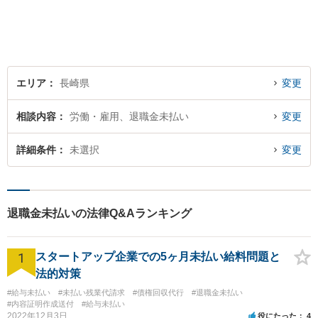
いただける存在を目指し、丁
寧にお話を伺うことを大切に
しています。
エリア
長崎県
変更
相談内容
労働・雇用、退職金未払い
変更
詳細条件
未選択
変更
退職金未払いの法律Q&Aランキング
1
スタートアップ企業での5ヶ月未払い給料問題と
法的対策
#給与未払い
#未払い残業代請求
#債権回収代行
#退職金未払い
#内容証明作成送付
#給与未払い
2022年12月3日
役にたった
4