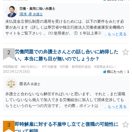
労働・雇用に強い弁護士
清水 卓
弁護士
未払賃金立替払制度の適用を受けるためには、以下の要件をみたす必
要があります（詳しくは厚労省や独立行政法人労働者健康安全機構の
サイトをご覧下さい）。 ⑴ 使用者が、 ① １年以上事業活動を行って
いたこと ② 倒産したこと •法律上の倒産（破産、民事再生等） → 破
産管財人等に倒産の事実等を証明してもらう必要あり。 •事実上の倒産
（中小企業について、事業活動が停止し、再開する見込みがなく、賃
2
労働問題での弁護士さんとの話し合いに納得した
金支払能力がない場合） → 労働基準監督署長の認定が必要。 (2) 労働
い。本当に勝ち目が無いのでしょうか？
者が、倒産について裁判所への申立て等（法律上の倒産の場合）又は
#退職勧奨
#給与未払い
#不当解雇
#労働・雇用契約違反
#退職金未払い
労働基準監督署への認定申請（事実上の倒産の場合）が行われた日の
2021年12月18日
役にたった
1
６か月前の日から２年の間に退職した者であること 事実上の倒産の場
合、そもそも、労働基準監督署長の認定を要するため、申請•認定に相
匿名A
弁護士
応の時間を要します。また、事業活動の停止•再開見込み等につき会社
側の抵抗が予想され、認定に至らない事態も想定されます。 また、労
弁護士と合わないなら解任すればいいと思います。 それと，まだ退職
働基準監督署へ申告なされているとのことですが、労働基準監督署が
していないなら個人で加入できる労働組合に加入して団体交渉しても
行うのは、原則として、会社への指導や是正勧告のため、未払い賃金
らうというのも一つの方法です。 その際，ポイントは「職場復帰の労
の支払いを会社に強制する措置までは行うことができないという実情
働条件」について交渉するということです。退職を前提にしてはいけ
があります。 そのため、退職の意思を既に会社に表明しているのであ
ません。 「北海道 個人加盟 労働組合」と検索すると相談窓口が出
れば、未払賃金の支払を求める労働審判や労働訴訟などの方法に切り
てきますので一度相談してみてはどうでしょうか。
3
即時解雇に対する不服申し立てと復職の可能性に
替えることを検討された方が適切なように思います（とろうとされて
ついて相談