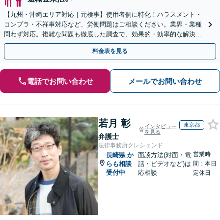
【九州・沖縄エリア対応｜元検事】使用者側に特化！ハラスメント・
コンプラ・不祥事対応など、労働問題はご相談ください。業界・業種
問わず対応。複雑な問題も徹底した調査で、効果的・効率的な解決を
目指します。セカンドオピニオン可【休日・夜間相談可】
料金表を見る
電話でお問い合わせ
メールでお問い合わせ
若月 彰
東京都
インタビュー
を見る
弁護士
法律事務所クレシェンド
営業時
長崎県
か
面談方法(対面・電
らも相談
話・ビデオなど)は
間：本日
受付中
応相談
定休日