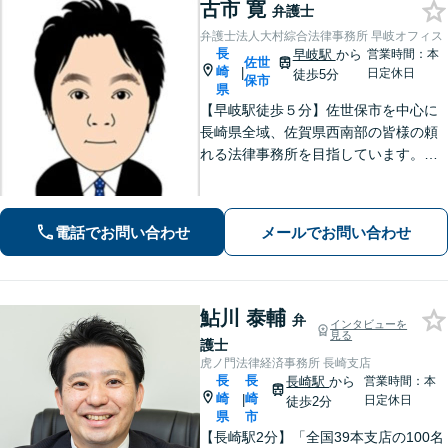
古市 寛
弁護士
弁護士法人大村綜合法律事務所 早岐オフィス
長
早岐駅
から
営業時間：本
佐世
崎
|
日定休日
徒歩5分
保市
県
【早岐駅徒歩５分】佐世保市を中心に
長崎県全域、佐賀県西南部の皆様の頼
れる法律事務所を目指しています。相
続・遺言、借金・債務整理、離婚・男
女問題等の身近な法律問題に注力して
います。早期解決には、早めのご相談
電話でお問い合わせ
メールでお問い合わせ
が肝要です。
鮎川 泰輔
弁
インタビューを
見る
護士
虎ノ門法律経済事務所 長崎支店
長
長
長崎駅
から
営業時間：本
崎
崎
|
日定休日
徒歩2分
県
市
【長崎駅2分】「全国39本支店の100名