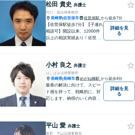
松田 貴史
談してみませんか。
弁護士
竹口・堀法律事務所
長崎県
佐世保市
佐世保駅
から徒歩7分
|
【佐世保駅徒歩7分】【子連れ
詳細を見
相談可】開設以来、12000件
る
以上の相談実績あり！佐世保
市を中心に、長崎・佐賀県・
福岡の法律問題に取り組みま
す。離婚問題・交通事故問
小村 良之
題・企業法務等、お困りごと
弁護士
はなんでもご相談ください。
はしばみ法律事務所
【他士業連携】
長崎県
長崎市
めがね橋駅
から徒歩4分
|
最善の解決に向けて、スピー
詳細を見
ド感を持って、戦略的に、対
る
応します。納得のいく内容と
費用となるよう心がけていま
すので、まずはお気軽にご相
談ください。
平山 愛
弁護士
青野・平山法律事務所