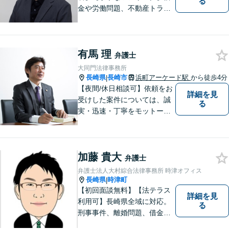
る
金や労働問題、不動産トラブ
ルなどでお困りの方の生活再
建を支援いたします。依頼者
さまの不安に寄り添い、気持
有馬 理
ちと希望をしっかりと受け止
弁護士
めます。どうぞお気軽にお話
大同門法律事務所
しください。【電話・メー
長崎県
長崎市
浜町アーケード駅
から徒歩4分
|
ル・WEB相談可】
【夜間/休日相談可】依頼をお
詳細を見
受けした案件については、誠
る
実・迅速・丁寧をモットーに
処理致します。早めのご相談
が早期解決につながりますの
でお困りの方は、お気軽に相
加藤 貴大
談にお越しください。
弁護士
弁護士法人大村綜合法律事務所 時津オフィス
長崎県
時津町
|
【初回面談無料】【法テラス
詳細を見
利用可】長崎県全域に対応。
る
刑事事件、離婚問題、借金・
債務整理など。ご依頼者さま