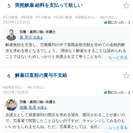
母様には一時所得として課税される可能性もありますから、事前に税
5
突然解雇 給料を支払って欲しい
理士さんへ相談したほうがよいでしょう。
#不当解雇
#製造業
#不当解雇
#社員の解雇
#退職金未払い
#給与未払い
2024年11月25日
役にたった
1
労働・雇用に強い弁護士
泉 亮介
弁護士
解雇無効を主張し、労働審判の中で退職金相当額を含めての金銭的解
決を求める形となるでしょう。 理由なく解雇をすることは認められる
ことではないためしっかりと弁護士を立て争うことを検討されて良い
かと思われます。
6
解雇日直前の賞与不支給
#退職金未払い
#給与未払い
2022年7月26日
役にたった
1
労働・雇用に強い弁護士
加藤 良丞
弁護士
弁護士として就業規則の開示を求める場合、開示されることが多いの
で、労基署で閲覧したことはないのですが、チャレンジしてみるのも
いいかもしれませんね。ただ、労基署としては、会社に見せてもらっ
てくださいと言うと思いますので、就業規則の開示拒否がなされてい