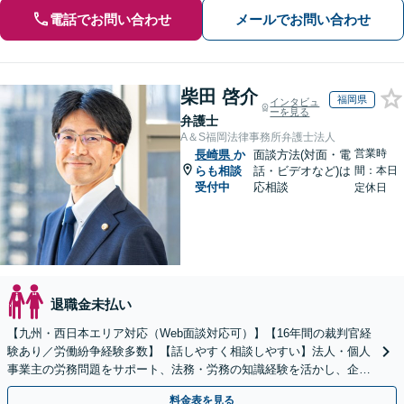
電話でお問い合わせ
メールでお問い合わせ
柴田 啓介
福岡県
インタビュ
ーを見る
弁護士
A＆S福岡法律事務所弁護士法人
営業時
長崎県
か
面談方法(対面・電
らも相談
話・ビデオなど)は
間：本日
受付中
応相談
定休日
退職金未払い
【九州・西日本エリア対応（Web面談対応可）】【16年間の裁判官経
験あり／労働紛争経験多数】【話しやすく相談しやすい】法人・個人
事業主の労務問題をサポート、法務・労務の知識経験を活かし、企業
側から御社の労働問題解決に尽力します。
料金表を見る