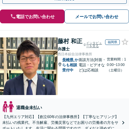
電話でお問い合わせ
メールでお問い合わせ
藤村 和正
福岡県
インタビュ
ーを見る
弁護士
西日本綜合法律事務所
営業時間：1
長崎県
か
面談方法(対面・
らも相談
電話・ビデオな
0:00~13:00
受付中
ど)は応相談
（土曜日）
退職金未払い
【九州エリア対応】【創立60年の法律事務所】【丁寧なヒアリング】
未払いの残業代、不当解雇、労働災害などでお困りの労働者の方をサ
ポートいたします。生活に関わる問題ですので、ダメだと諦めずに、