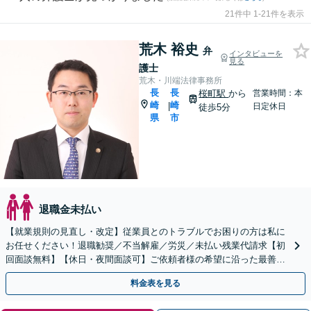
21件中 1-21件を表示
荒木 裕史
弁
インタビューを
見る
護士
荒木・川端法律事務所
長
長
桜町駅
から
営業時間：本
崎
崎
|
日定休日
徒歩5分
県
市
退職金未払い
【就業規則の見直し・改定】従業員とのトラブルでお困りの方は私に
お任せください！退職勧奨／不当解雇／労災／未払い残業代請求【初
回面談無料】【休日・夜間面談可】ご依頼者様の希望に沿った最善の
解決策を提案します。
料金表を見る