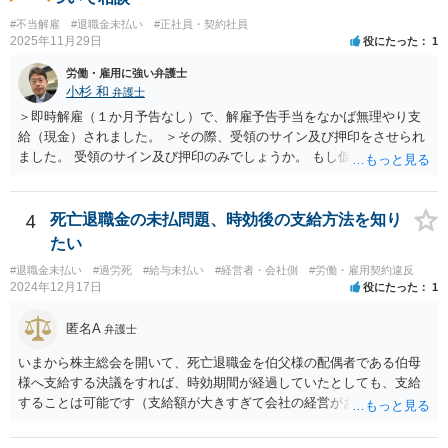
いる主題と会社の実態とがマッチしていないように思われます）。 一
度、雇用契約書や就業規則などを持参の上、弁護士に直接相談されて
#不当解雇
#退職金未払い
#正社員・契約社員
2025年11月29日
役にたった
1
みてはいかがでしょうか。
労働・雇用に強い弁護士
小杉 和
弁護士
＞即時解雇（１か月予告なし）で、解雇予告手当をなかば無理やり支
給（現金）されました。 ＞その際、受領のサイン及び押印をさせられ
ました。 受領のサイン及び押印のみでしょうか。 もし仮に自らの意思
で退職するような文言が書かれた書面にサイン又は押印等した場合に
は相当苦しいスタートになり、最悪解雇を争えなくなります。 もしそ
うでなければ争う余地はあるでしょう。ただ解雇予告手当を受け取っ
4
死亡退職金の未払問題、時効後の支給方法を知り
てしまっている事実もあり、その点不利であることは確かです。 その
たい
一方で、一般論ですが、解雇は会社にとってハードルが高く、また懲
#退職金未払い
#過労死
#給与未払い
#経営者・会社側
#労働・雇用契約違反
戒処分としての解雇はさらにハードルが高まります。 例えば、今回の
2024年12月17日
役にたった
1
懲戒解雇の言渡しの前に人事部あるいは幹部との面談等ありましたで
しょうか。それとも何もなしにいきなりの解雇通告でしたか。後者の
匿名A
弁護士
場合、争える余地が増えるといえるでしょう。 ただ、復職は色々な意
味で難しいと思われますので、復職を主張しつつ、最終的に解決金と
いまから株主総会を開いて、死亡退職金を伯父様の配偶者である伯母
して退職金以上の金額を受け取ることで退職するというのが現実的に
様へ支給する決議をすれば、時効期間が経過していたとしても、支給
目指すべき方向性になるかと思います。
することは可能です（支給額が大きすぎて会社の経営がおかしくなっ
てしまうと問題ですが）。 なお、経費としては認められないと思いま
すし（支払う必要のないお金を支払うわけですから）、受け取った伯