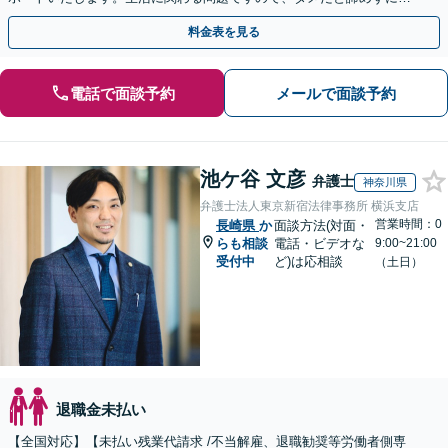
しっかりと労働者の権利を主張していきましょう。
料金表を見る
電話で面談予約
メールで面談予約
池ケ谷 文彦
弁護士
神奈川県
弁護士法人東京新宿法律事務所 横浜支店
営業時間：0
長崎県
か
面談方法(対面・
らも相談
電話・ビデオな
9:00~21:00
受付中
ど)は応相談
（土日）
退職金未払い
【全国対応】【未払い残業代請求 /不当解雇、退職勧奨等労働者側専