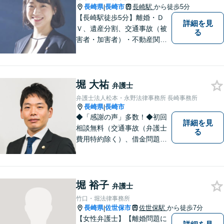
長崎県
長崎市
長崎駅
から徒歩5分
|
【長崎駅徒歩5分】離婚・Ｄ
詳細を見
Ｖ、遺産分割、交通事故（被
る
害者・加害者）・不動産関連
の問題ならお一人で悩まずお
気軽にご相談ください。依頼
者様と共に全力で戦います。
堀 大祐
弁護士
弁護士法人松本・永野法律事務所 長崎事務所
長崎県
長崎市
|
◆「感謝の声」多数！◆初回
詳細を見
相談無料（交通事故（弁護士
る
費用特約除く）、借金問題、
相続・遺言、離婚・男女問題
に限る）◆11260件の相談実
績（令和1～7年合計）
堀 裕子
弁護士
竹口・堀法律事務所
長崎県
佐世保市
佐世保駅
から徒歩7分
|
【女性弁護士】【離婚問題に