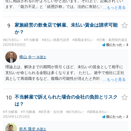
生に相談されるのがよろしいかと思います。その上で、記載されてい
ます、「能力不足」と「経歴詐称」では、法的に有効な解雇理由とす
るのは難しいと思います。 能力不足を理由とする解雇のハードルは高
いのです。 また、高度人材の中途社員であっても、解雇しやすいわけ
ではないです。 労働契約法１６条では、「解雇は、客観的に合理的な
9
家族経営の飲食店で解雇、未払い賃金は請求可能
理由を欠き、社会通念上相当であると認められない場合は、その権利
か？
を濫用したものとして、無効とする。」と定めています。 そのため、
#給与未払い
#不当解雇
#未払い残業代請求
#退職金未払い
#労働・雇用契約違反
解雇が認められるためには、「改善の見込みがないほどの著しい能力
2025年9月6日
役にたった
3
不足」や「会社に重大な損害を与えた」などの客観的の事情及び証拠
が必要となります。今回のケースのように、一度の会議資料の誤り程
横山 令一
弁護士
度では、適法な解雇理由として認められることはまずありません。 ま
た、経歴詐称を理由とする解雇が有効になるのは、その詐称が「企業
理論上は、解決までの期間が長引くほど、未払いの賃金として相手に
の採用決定に重大な影響を与えるもの」と考えられています。今回の
支払いが命じられる金額は多くなります。 ただし、途中で他社に正社
ケースでは、過去２年の経歴が「業務委託」か「社員」かという点
員として再就職するなど、復職の可能性が消えたと判断されると、そ
は、過去２年間の業務内容自体を左右するものでなく、重大な詐称と
こまでで未払いの賃金の計算が打ち切られてしまうことがあります。
は判断されにくいでしょう。 そのため、いずれの理由も、適法な解雇
また、生計を立てるためにアルバイトなどで代わりの収入を得ること
理由とすることは出来ないと考えます。 もっとも、上場を控えたベン
までは否定されませんが、その場合、一定割合を上限に代わりに得た
10
不当解雇で訴えられた場合の会社の負担とリスク
チャー企業とのことですし、社内のご事情については、顧問弁護士が
収入が未払いの賃金の金額から差し引かれることがあります。 そのた
は？
詳しく知るところと推察いたしますので、詳細は顧問弁護士の先生に
め、必ずしも期間に比例するとは限らないことにご注意ください。 現
相談されるのがよろしいかと思います。
#不当解雇
#不当解雇
#経営者・会社側
#給与未払い
#退職金未払い
在の労働基準法の上では、賃金の請求権の消滅時効は３年間で、給料
2024年12月19日
役にたった
2
日ごとに時効の起算が始まります。そのため、遅くとも、最初の未払
い賃金の給料日から３年以内に訴訟を提起する必要があります。
鈴木 隆史
弁護士