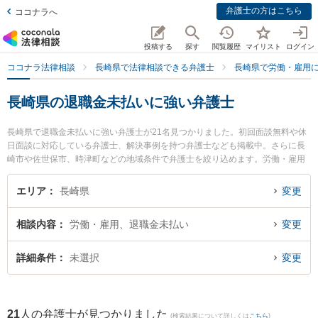
弁護士の方はこちら
ココナラへ
投稿する
探す
閲覧履歴
マイリスト
ログイン
ココナラ法律相談
長崎県で法律相談できる弁護士
長崎県で労働・雇用
長崎県の退職金未払いに強い弁護士
長崎県で退職金未払いに強い弁護士が21名見つかりました。初回面談無料や休
日面談に対応している弁護士、解決事例を持つ弁護士なども掲載中。さらに長
崎市や佐世保市、時津町などの地域条件で弁護士を絞り込めます。労働・雇用
に関係する不当解雇や退職勧奨、内定取消等の細かな分野での絞り込み検索も
でき便利です。特に荒木・川端法律事務所の荒木 裕史弁護士や竹口・堀法律事
エリア
長崎県
変更
務所の竹口 将太弁護士、弁護士法人大村綜合法律事務所の渡邉 雅大弁護士のプ
ロフィール情報や弁護士費用、強みなどが注目されています。『長崎県で土日
相談内容
労働・雇用、退職金未払い
変更
や夜間に発生した退職金未払いのトラブルを今すぐに弁護士に相談したい』
『退職金未払いのトラブル解決の実績豊富な近くの弁護士を検索したい』『初
回相談無料で退職金未払いを法律相談できる長崎県内の弁護士に相談予約した
詳細条件
未選択
変更
い』などでお困りの相談者さんにおすすめです。
21
人の弁護士が見つかりました
(検索結果について詳しくは
こちら
)