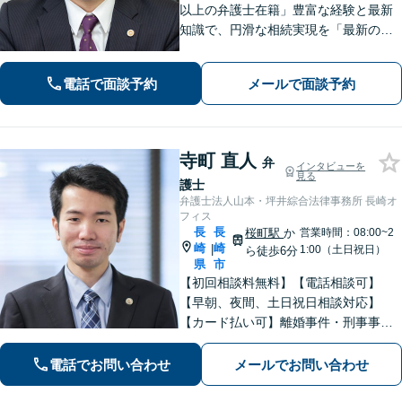
以上の弁護士在籍」豊富な経験と最新
知識で、円滑な相続実現を「最新の法
改正にもキャッチアップ」保険会社と
交渉して賠償金アップに努めます。後
電話で面談予約
メールで面談予約
遺障害等級認定を一からサポート【夜
間・休日面談可】
寺町 直人
弁
インタビューを
見る
護士
弁護士法人山本・坪井綜合法律事務所 長崎オ
フィス
長
長
桜町駅
か
営業時間：08:00~2
崎
崎
|
1:00（土日祝日）
ら徒歩6分
県
市
【初回相談料無料】【電話相談可】
【早朝、夜間、土日祝日相談対応】
【カード払い可】離婚事件・刑事事
件・交通事故の専門弁護士があなたの
お悩みを解決いたします。一人で悩ま
電話でお問い合わせ
メールでお問い合わせ
ずに新たな一歩をわたしたちと。