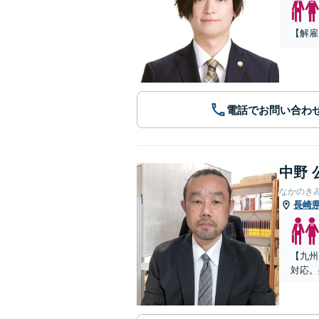
【解雇
電話でお問い合わ
中野 
なかのき
長崎
【九州
対応。