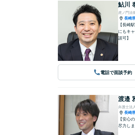
鮎川 
虎ノ門法
長崎
【長崎駅
にもキャ
談可】
電話で面談予約
渡邉 
弁護士法
長崎
【安心の
尽力しま