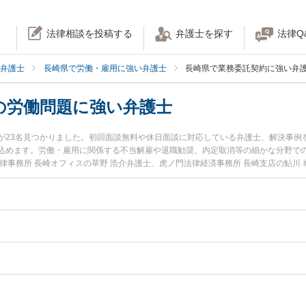
法律相談を投稿する
弁護士を探す
法律Q
弁護士
長崎県で労働・雇用に強い弁護士
長崎県で業務委託契約に強い弁
の労働問題に強い弁護士
が23名見つかりました。初回面談無料や休日面談に対応している弁護士、解決事例
込めます。労働・雇用に関係する不当解雇や退職勧奨、内定取消等の細かな分野で
律事務所 長崎オフィスの草野 浩介弁護士、虎ノ門法律経済事務所 長崎支店の鮎川
や夜間に発生した業務委託契約の労働問題のトラブルを今すぐに弁護士に相談した
相談無料で業務委託契約の労働問題を法律相談できる長崎県内の弁護士に相談予約