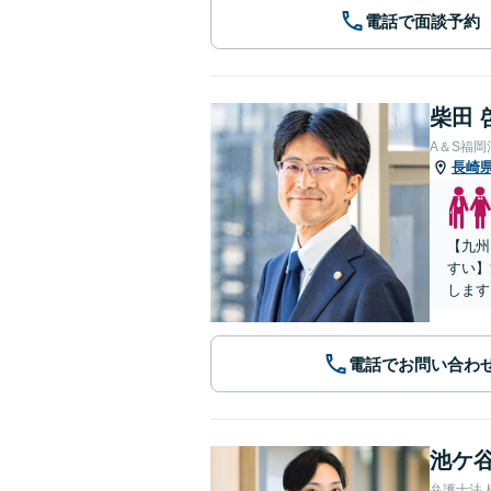
電話で面談予約
柴田 
A＆S福
長崎
【九州
すい】
します
電話でお問い合わ
池ケ谷
弁護士法