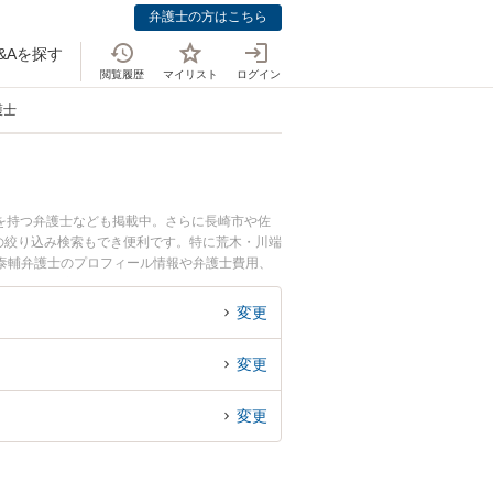
弁護士の方はこちら
&Aを探す
閲覧履歴
マイリスト
ログイン
護士
を持つ弁護士なども掲載中。さらに長崎市や佐
の絞り込み検索もでき便利です。特に荒木・川端
 泰輔弁護士のプロフィール情報や弁護士費用、
い』『業務委託契約の労働問題のトラブル解決の
したい』などでお困りの相談者さんにおすすめで
変更
変更
変更