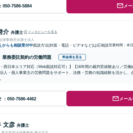
メー
啓介
弁護士
インタビューを見る
岡法律事務所弁護士法人
県
からも相談受付中
面談方法(対面・電話・ビデオなど)は応相談
営業時間：本
業務委託契約の労働問題
料金表を見る
・西日本エリア対応（Web面談対応可）】【16年間の裁判官経験あり／労
法人・個人事業主の労務問題をサポート、法務・労務の知識経験を活かし、
。
せ
メール
 文彦
弁護士
人東京新宿法律事務所 横浜支店