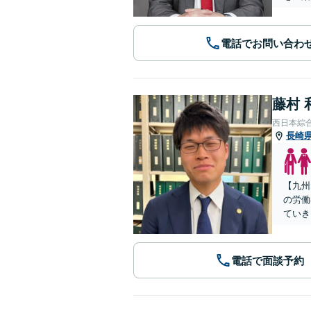
電話でお問い合わ
藤村 
西日本綜
長崎
【九州
の労働
ていき
電話で面談予約