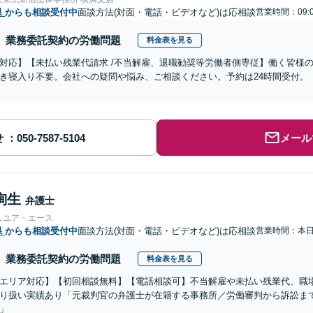
県
からも相談受付中
面談方法(対面・電話・ビデオなど)は応相談
営業時間：09:0
業務委託契約の労働問題
料金表を見る
対応】【未払い残業代請求 /不当解雇、退職勧奨等労働者側専従】働く皆様
き寝入り不要。会社への疑問や悩み、ご相談ください。予約は24時間受付。
せ
メール
絢生
弁護士
人ユア・エース
県
からも相談受付中
面談方法(対面・電話・ビデオなど)は応相談
営業時間：本
業務委託契約の労働問題
料金表を見る
エリア対応】【初回相談無料】【電話相談可】不当解雇や未払い残業代、職
り扱い実績あり「元裁判官の弁護士が在籍する事務所／労働審判から訴訟ま
」