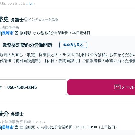
結果について詳しくは
こちら
)
裕史
弁護士
インタビューを見る
端法律事務所
県
長崎市
桜町駅
から徒歩5分
営業時間：本日定休日
|
業務委託契約の労働問題
料金表を見る
規則の見直し・改定】従業員とのトラブルでお困りの方は私にお任せくださ
代請求【初回面談無料】【休日・夜間面談可】ご依頼者様の希望に沿った最
せ
メール
浩介
弁護士
スト法律事務所 長崎オフィス
県
長崎市
西浜町駅
から徒歩2分
営業時間：09:30~18:00（土日祝日）
|