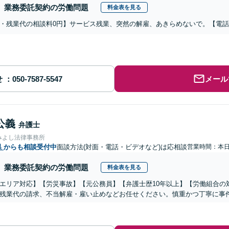
業務委託契約の労働問題
料金表を見る
・残業代の相談料0円】サービス残業、突然の解雇、あきらめないで。【電
せ
メール
公義
弁護士
みよし法律事務所
県
からも相談受付中
面談方法(対面・電話・ビデオなど)は応相談
営業時間：本
業務委託契約の労働問題
料金表を見る
エリア対応】【労災事故】【元公務員】【弁護士歴10年以上】【労働組合の
残業代の請求、不当解雇・雇い止めなどお任せください。慎重かつ丁寧に事