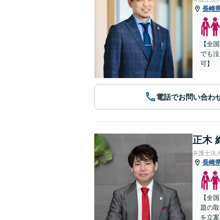
長崎
【全国
でも泣
可】
電話でお問い合わ
正木 
弁護士法
長崎
【全国
題の取
を立案