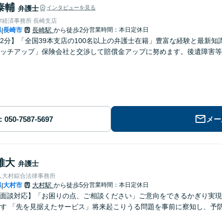
泰輔
弁護士
インタビューを見る
律経済事務所 長崎支店
県
長崎市
長崎駅
から徒歩2分
営業時間：本日定休日
|
2分】「全国39本支店の100名以上の弁護士在籍」豊富な経験と最新
ッチアップ」保険会社と交渉して賠償金アップに努めます。後遺障害等
メー
雅大
弁護士
人大村綜合法律事務所
県
大村市
大村駅
から徒歩5分
営業時間：本日定休日
|
面談対応】「お困りの点、ご相談ください」ご意向をできるかぎり実現
す 「先を見据えたサービス」将来起こりうる問題を事前に察知し、予