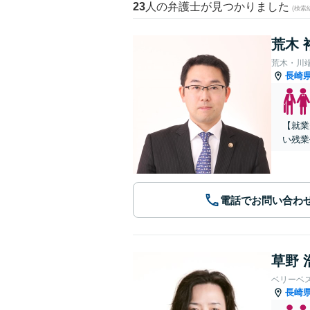
23
人の弁護士が見つかりました
(検索
荒木 
荒木・川
長崎
【就業
い残業
電話でお問い合わ
草野 
ベリーベ
長崎