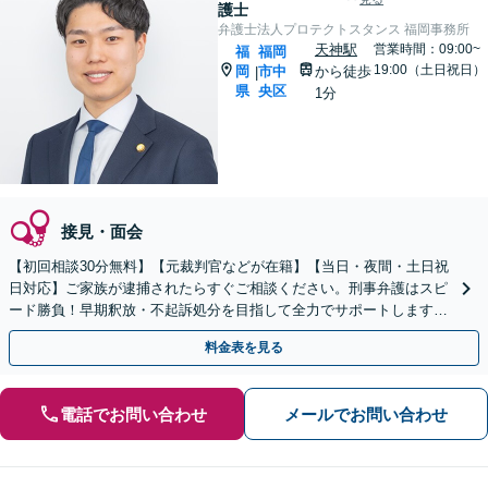
護士
弁護士法人プロテクトスタンス 福岡事務所
天神駅
営業時間：09:00~
福
福岡
19:00（土日祝日）
岡
市中
から徒歩
|
県
央区
1分
接見・面会
【初回相談30分無料】【元裁判官などが在籍】【当日・夜間・土日祝
日対応】ご家族が逮捕されたらすぐご相談ください。刑事弁護はスピ
ード勝負！早期釈放・不起訴処分を目指して全力でサポートします。
【スピード対応】
料金表を見る
電話でお問い合わせ
メールでお問い合わせ