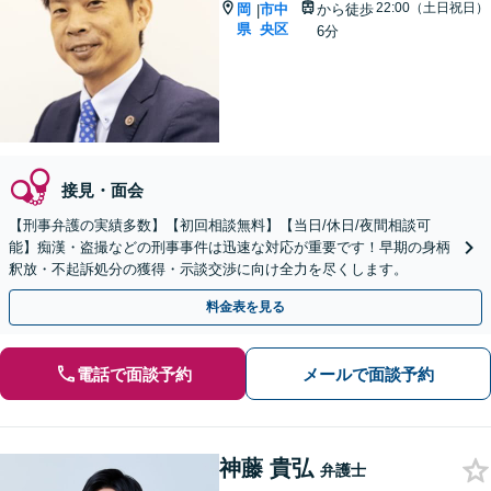
22:00（土日祝日）
岡
市中
から徒歩
|
県
央区
6分
接見・面会
【刑事弁護の実績多数】【初回相談無料】【当日/休日/夜間相談可
能】痴漢・盗撮などの刑事事件は迅速な対応が重要です！早期の身柄
釈放・不起訴処分の獲得・示談交渉に向け全力を尽くします。
料金表を見る
電話で面談予約
メールで面談予約
神藤 貴弘
弁護士