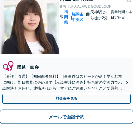
弁護士法人ALAW＆GOODLOOP
福
天神駅
か
営業時間：本
福岡市
岡
|
日定休日
ら徒歩2分
中央区
県
接見・面会
【弁護士直通】【初回面談無料】刑事事件はスピードが命！早期釈放
に向け、即日接見に努めます【示談交渉に強み】持ち前の交渉力で示
談解決もお任せ。逮捕されたら、すぐにご連絡いただくことで最善の
解決に向け尽力します【夜間・休日面談可】【完全個室】
料金表を見る
メールで面談予約