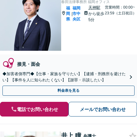
春田法律事務所 福岡オフィス
天神駅
営業時間：00:00~
福
福岡
23:59（土日祝日）
岡
市中
から徒歩
|
県
央区
5分
接見・面会
◆加害者側専門◆【仕事・家族を守りたい】【逮捕・刑務所を避けた
い】【事件を人に知られたくない】【謝罪・示談したい】
料金表を見る
電話でお問い合わせ
メールでお問い合わせ
井上 瞳
弁護士