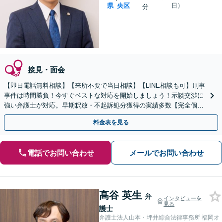
県
央区
日）
分
接見・面会
【即日電話無料相談】【来所不要で当日相談】【LINE相談も可】刑事
事件は時間勝負！今すぐベストな対応を開始しましょう！示談交渉に
強い弁護士が対応。早期釈放・不起訴処分獲得の実績多数【完全個
室】【天神南駅直結】
料金表を見る
電話でお問い合わせ
メールでお問い合わせ
髙谷 英生
弁
インタビューを
見る
護士
弁護士法人山本・坪井綜合法律事務所 福岡オ