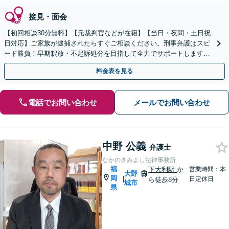
接見・面会
【初回相談30分無料】【元裁判官などが在籍】【当日・夜間・土日祝
日対応】ご家族が逮捕されたらすぐご相談ください。刑事弁護はスピ
ード勝負！早期釈放・不起訴処分を目指して全力でサポートします。
【スピード対応】
料金表を見る
電話でお問い合わせ
メールでお問い合わせ
中野 公義
弁護士
なかのきみよし法律事務所
福
下大利駅
か
営業時間：本
大野
岡
|
日定休日
ら徒歩8分
城市
県