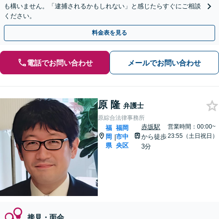
も構いません。「逮捕されるかもしれない」と感じたらすぐにご相談
ください。
料金表を見る
電話でお問い合わせ
メールでお問い合わせ
原 隆
弁護士
原綜合法律事務所
赤坂駅
営業時間：00:00~
福
福岡
23:55（土日祝日）
岡
市中
から徒歩
|
県
央区
3分
接見・面会