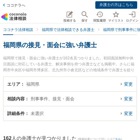
弁護士の方はこちら
ココナラへ
投稿する
探す
閲覧履歴
マイリスト
ログイン
ココナラ法律相談
福岡県で法律相談できる弁護士
福岡県で刑事事件に
福岡県の接見・面会に強い弁護士
福岡県で接見・面会に強い弁護士が162名見つかりました。初回面談無料や休
日面談に対応している弁護士、解決事例を持つ弁護士なども掲載中。さらに福
岡市中央区や福岡市博多区、北九州市小倉北区などの地域条件で弁護士を絞り
込めます。刑事事件に関係する加害者側や少年事件、再犯・前科あり等の細か
な分野での絞り込み検索もでき便利です。特にネクスパート法律事務所 福岡オ
エリア
福岡県
変更
フィスの平田 笙太弁護士や尾形総合法律事務所の尾形 達彦弁護士、原綜合法律
事務所の請川 大造弁護士のプロフィール情報や弁護士費用、強みなどが注目さ
相談内容
刑事事件、接見・面会
変更
れています。『福岡県で土日や夜間に発生した接見・面会のトラブルを今すぐ
に弁護士に相談したい』『接見・面会のトラブル解決の実績豊富な近くの弁護
士を検索したい』『初回相談無料で接見・面会を法律相談できる福岡県内の弁
詳細条件
未選択
変更
護士に相談予約したい』などでお困りの相談者さんにおすすめです。
162
人の弁護士が見つかりました
(検索結果について詳しくは
こちら
)