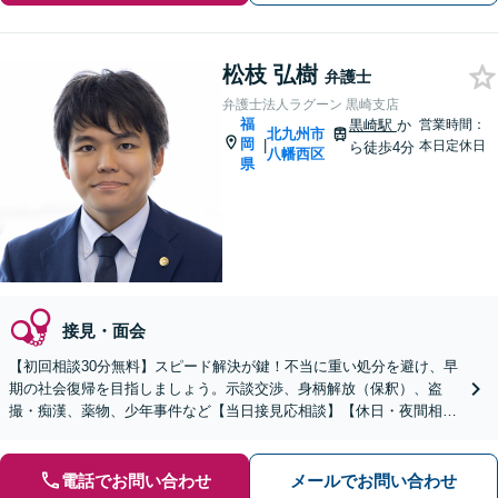
松枝 弘樹
弁護士
弁護士法人ラグーン 黒崎支店
福
黒崎駅
か
営業時間：
北九州市
岡
|
本日定休日
ら徒歩4分
八幡西区
県
接見・面会
【初回相談30分無料】スピード解決が鍵！不当に重い処分を避け、早
期の社会復帰を目指しましょう。示談交渉、身柄解放（保釈）、盗
撮・痴漢、薬物、少年事件など【当日接見応相談】【休日・夜間相談
応相談】
電話でお問い合わせ
メールでお問い合わせ