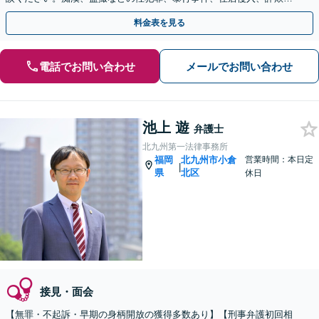
少年事件【赤坂駅3分】【夜間・休日相談OK】
料金表を見る
電話でお問い合わせ
メールでお問い合わせ
池上 遊
弁護士
北九州第一法律事務所
福岡
北九州市小倉
営業時間：本日定
|
県
北区
休日
接見・面会
【無罪・不起訴・早期の身柄開放の獲得多数あり】【刑事弁護初回相