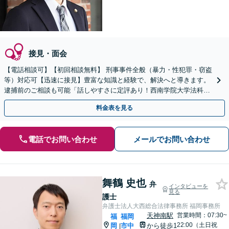
接見・面会
【電話相談可】【初回相談無料】 刑事事件全般（暴力・性犯罪・窃盗
等）対応可【迅速に接見】豊富な知識と経験で、解決へと導きます。
逮捕前のご相談も可能「話しやすさに定評あり！西南学院大学法科大
学院内にある事務所」【完全個室】【西新駅5分】
料金表を見る
電話でお問い合わせ
メールでお問い合わせ
舞鶴 史也
弁
インタビューを
見る
護士
弁護士法人大西総合法律事務所 福岡事務所
天神南駅
営業時間：07:30~
福
福岡
22:00（土日祝
岡
市中
から徒歩1
|