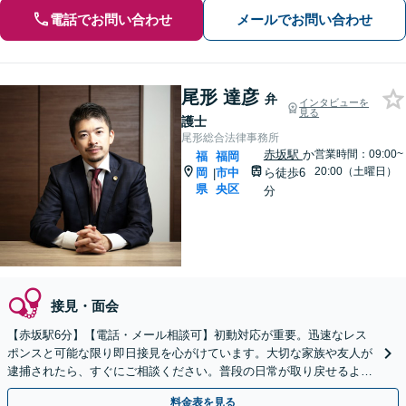
電話でお問い合わせ
メールでお問い合わせ
尾形 達彦
弁
インタビューを
見る
護士
尾形総合法律事務所
赤坂駅
か
営業時間：09:00~
福
福岡
20:00（土曜日）
岡
市中
ら徒歩6
|
県
央区
分
接見・面会
【赤坂駅6分】【電話・メール相談可】初動対応が重要。迅速なレス
ポンスと可能な限り即日接見を心がけています。大切な家族や友人が
逮捕されたら、すぐにご相談ください。普段の日常が取り戻せるよう
尽力します。【休日・夜間面談可】
料金表を見る