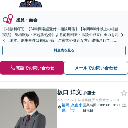
接見・面会
【相談料0円】【24時間電話受付・相談可能】【年間800件以上の相談
実績】 身柄釈放・不起訴処分による前科回避・示談の成立に全力を尽
くします。刑事事件は初動が命、ご家族や身近な方が逮捕されてしま
ったら一刻も早くお電話ください。
料金表を見る
電話でお問い合わせ
メールでお問い合わせ
坂口 洋文
弁護士
ベリーベスト法律事務所 久留米オフィス
福岡
久留米
営業時間：09:30~18:00（土
|
県
市
日祝日）