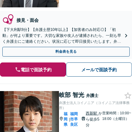
接見・面会
【下大利駅8分】【弁護士歴10年以上】【加害者のみ対応◎】「初
動」が何より重要です。大切な家族や友人が逮捕されたら、一刻も早
く弁護士にご連絡ください。状況に応じて即日接見いたします。弁護
士として、あなたの大切な家族を護ります。【電話相談可】
料金表を見る
電話で面談予約
メールで面談予約
岐部 智光
弁護士
弁護士法人コイノニア（コイノニア法律事務
所）
西新駅
か
営業時間：10:00~
福
福岡
18:00（土曜日）
岡
市早
ら徒歩5
|
県
良区
分