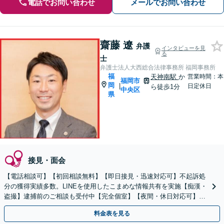
電話でお問い合わせ
メールでお問い合わせ
齋藤 遼
弁護
インタビューを見
る
士
弁護士法人大西総合法律事務所 福岡事務所
福
天神南駅
か
営業時間：本
福岡市
岡
|
日定休日
ら徒歩1分
中央区
県
接見・面会
【電話相談可】【初回相談無料】【即日接見・迅速対応可】不起訴処
分の獲得実績多数。LINEを使用したこまめな情報共有を実施【痴漢・
盗撮】逮捕前のご相談も受付中【完全個室】【夜間・休日対応可】
【天神南駅直結】
料金表を見る