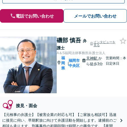
電話でお問い合わせ
メールでお問い合わせ
磯部 慎吾
弁
インタビューを
見る
護士
A＆S福岡法律事務所弁護士法人
福
天神駅
か
営業時間：本
福岡市
岡
|
日定休日
ら徒歩3分
中央区
県
接見・面会
【元検事の弁護士】【被害企業の対応も可】【ご家族も相談可】迅速
に接見に伺い、早期釈放に向けて弁護活動を開始します。逮捕前のご
相談も承ります。刑事事件の初期段階は時間との勝負です。【夜間・