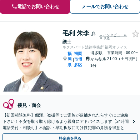
電話でお問い合わせ
メールでお問い合わせ
毛利 朱李
弁
インタビューを
見る
護士
ネクスパート法律事務所 福岡オフィス
博多駅
営業時間：09:00~
福
福岡
21:00（土日祝日）
岡
市博
から徒歩
|
県
多区
1分
接見・面会
【初回相談無料】痴漢、盗撮等でご家族が逮捕されたらすぐにご連絡
下さい！不安を取り取り除けるよう親身にアドバイスします【24時間
電話受付・相談可】不起訴・早期釈放に向け性犯罪の弁護を得意とす
る経験豊富な弁護士がスピード対応！【最短即日対応可】
料金表を見る