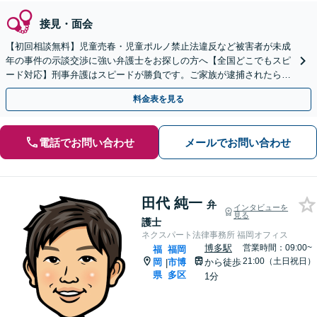
接見・面会
【初回相談無料】児童売春・児童ポルノ禁止法違反など被害者が未成
年の事件の示談交渉に強い弁護士をお探しの方へ【全国どこでもスピ
ード対応】刑事弁護はスピードが勝負です。ご家族が逮捕されたら一
刻も早くご相談ください【24時間365日相談受付】
料金表を見る
電話でお問い合わせ
メールでお問い合わせ
田代 純一
弁
インタビューを
見る
護士
ネクスパート法律事務所 福岡オフィス
博多駅
営業時間：09:00~
福
福岡
21:00（土日祝日）
岡
市博
から徒歩
|
県
多区
1分