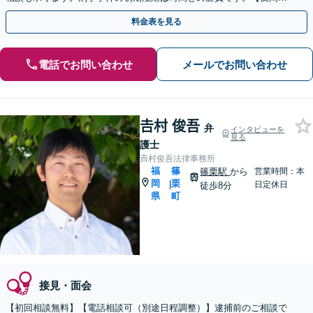
休日対応】【完全個室】【天神駅3分】
料金表を見る
電話でお問い合わせ
メールでお問い合わせ
𠮷村 俊吾
弁
インタビューを
見る
護士
𠮷村俊吾法律事務所
福
篠
篠栗駅
から
営業時間：本
岡
栗
|
日定休日
徒歩8分
県
町
接見・面会
【初回相談無料】【電話相談可（別途日程調整）】逮捕前のご相談で