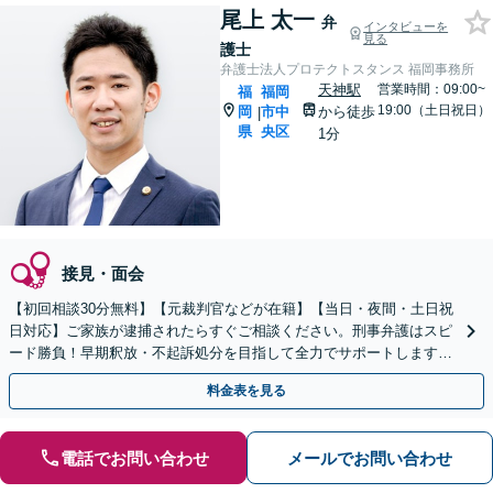
尾上 太一
弁
インタビューを
見る
護士
弁護士法人プロテクトスタンス 福岡事務所
天神駅
営業時間：09:00~
福
福岡
19:00（土日祝日）
岡
市中
から徒歩
|
県
央区
1分
接見・面会
【初回相談30分無料】【元裁判官などが在籍】【当日・夜間・土日祝
日対応】ご家族が逮捕されたらすぐご相談ください。刑事弁護はスピ
ード勝負！早期釈放・不起訴処分を目指して全力でサポートします。
【スピード対応】
料金表を見る
電話でお問い合わせ
メールでお問い合わせ