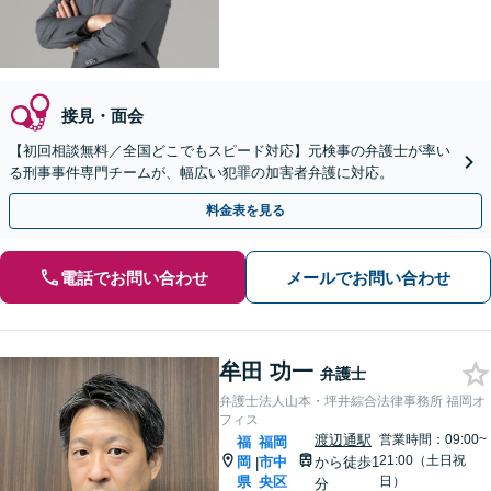
接見・面会
【初回相談無料／全国どこでもスピード対応】元検事の弁護士が率い
る刑事事件専門チームが、幅広い犯罪の加害者弁護に対応。
料金表を見る
電話でお問い合わせ
メールでお問い合わせ
牟田 功一
弁護士
弁護士法人山本・坪井綜合法律事務所 福岡オ
フィス
渡辺通駅
営業時間：09:00~
福
福岡
21:00（土日祝
岡
市中
から徒歩1
|
県
央区
日）
分