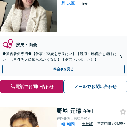
県
央区
5分
接見・面会
◆加害者側専門◆【仕事・家族を守りたい】【逮捕・刑務所を避けた
い】【事件を人に知られたくない】【謝罪・示談したい】
料金表を見る
電話でお問い合わせ
メールでお問い合わせ
野﨑 元晴
弁護士
福岡弁護士法律事務所
天神駅
営業時間：09:00~
福
福岡