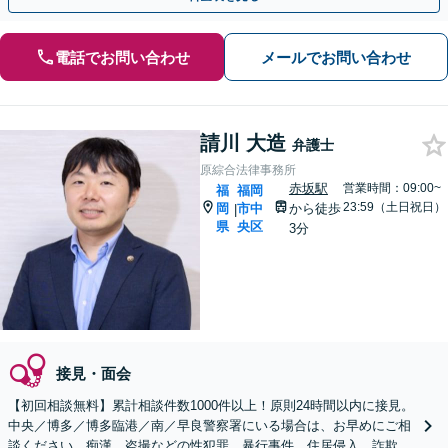
電話でお問い合わせ
メールでお問い合わせ
請川 大造
弁護士
原綜合法律事務所
赤坂駅
営業時間：09:00~
福
福岡
23:59（土日祝日）
岡
市中
から徒歩
|
県
央区
3分
接見・面会
【初回相談無料】累計相談件数1000件以上！原則24時間以内に接見。
中央／博多／博多臨港／南／早良警察署にいる場合は、お早めにご相
談ください。痴漢、盗撮などの性犯罪、暴行事件、住居侵入、詐欺、