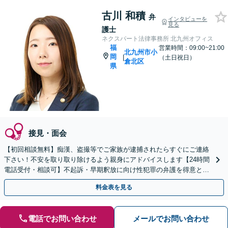
古川 和積
弁
インタビューを
見る
護士
ネクスパート法律事務所 北九州オフィス
福
営業時間：09:00~21:00
北九州市小
岡
|
（土日祝日）
倉北区
県
接見・面会
【初回相談無料】痴漢、盗撮等でご家族が逮捕されたらすぐにご連絡
下さい！不安を取り取り除けるよう親身にアドバイスします【24時間
電話受付・相談可】不起訴・早期釈放に向け性犯罪の弁護を得意とす
る経験豊富な弁護士がスピード対応！【最短即日対応可】
料金表を見る
電話でお問い合わせ
メールでお問い合わせ