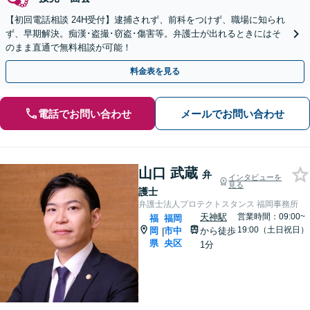
【初回電話相談 24H受付】逮捕されず、前科をつけず、職場に知られ
ず、早期解決。痴漢･盗撮･窃盗･傷害等。弁護士が出れるときにはそ
のまま直通で無料相談が可能！
料金表を見る
電話でお問い合わせ
メールでお問い合わせ
山口 武蔵
弁
インタビューを
見る
護士
弁護士法人プロテクトスタンス 福岡事務所
天神駅
営業時間：09:00~
福
福岡
19:00（土日祝日）
岡
市中
から徒歩
|
県
央区
1分