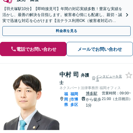
【羽犬塚駅10分】【即時接見可】年間の対応実績多数！豊富な実績を
活かし、最善の解決を目指します。被害者心情にも配慮し、親切・誠
実で迅速な対応を心がけます【法テラス利用OK（被害者対応の
み）】【当日・休日・夜間相談OK】
料金表を見る
電話でお問い合わせ
メールでお問い合わせ
中村 司
弁護
インタビューを見
る
士
ネクスパート法律事務所 福岡オフィス
博多駅
営業時間：09:00~
福
福岡
21:00（土日祝日）
岡
市博
から徒歩
|
県
多区
1分