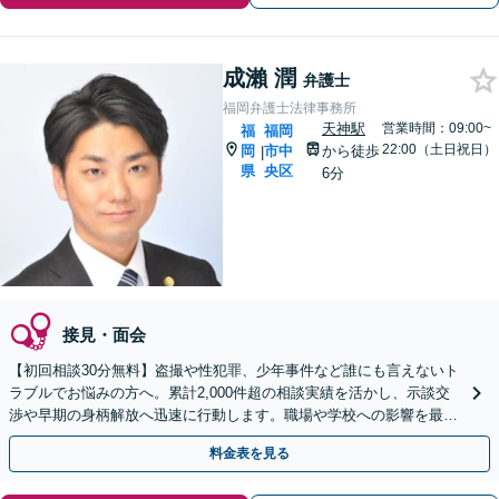
成瀨 潤
弁護士
福岡弁護士法律事務所
天神駅
営業時間：09:00~
福
福岡
22:00（土日祝日）
岡
市中
から徒歩
|
県
央区
6分
接見・面会
【初回相談30分無料】盗撮や性犯罪、少年事件など誰にも言えないト
ラブルでお悩みの方へ。累計2,000件超の相談実績を活かし、示談交
渉や早期の身柄解放へ迅速に行動します。職場や学校への影響を最小
限に抑えるため、まずは当事務所にご相談ください。
料金表を見る