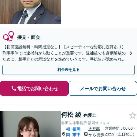
接見・面会
【初回面談無料・時間指定なし】【スピーディーな対応に定評あり】
刑事事件では逮捕前から動くことが重要です。逮捕後でも身柄解放の
ために、相手方との示談などを進めていきます。準抗告が認められた
ケースあり。【土日祝・夜間早朝も対応】
料金表を見る
電話でお問い合わせ
メールでお問い合わせ
何松 綾
弁護士
春田法律事務所 福岡オフィス
天神駅
営業時間：00:00~
福
福岡
23:59（土日祝日）
岡
市中
から徒歩
|