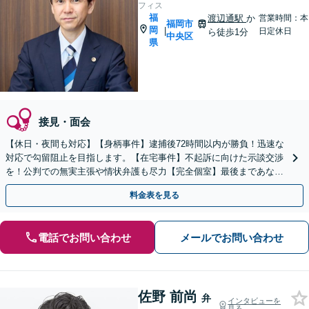
フィス
福
渡辺通駅
か
営業時間：本
福岡市
岡
|
日定休日
ら徒歩1分
中央区
県
接見・面会
【休日・夜間も対応】【身柄事件】逮捕後72時間以内が勝負！迅速な
対応で勾留阻止を目指します。【在宅事件】不起訴に向けた示談交渉
を！公判での無実主張や情状弁護も尽力【完全個室】最後まであなた
の味方です。ご相談ください。
料金表を見る
電話でお問い合わせ
メールでお問い合わせ
佐野 前尚
弁
インタビューを
見る