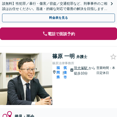
談無料】性犯罪／暴行・傷害／窃盗／交通犯罪など、刑事事件のご相
談はお任せください。迅速・的確な対応で最善の解決を目指します
【年間100件もの相談に対応】被害者の方もご相談ください
料金表を見る
電話で面談予約
篠原 一明
弁護士
篠原法律事務所
福
筑
羽犬塚駅
から
営業時間：本
岡
後
|
日定休日
徒歩10分
県
市
接見・面会