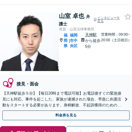
山室 卓也
弁
インタビューを
見る
護士
尾畠・山室法律事務所
天神駅
営業時間：09:00~
福
福岡
20:00（土日祝日）
岡
市中
から徒歩
|
県
央区
5分
接見・面会
【天神駅徒歩５分】【毎日20時まで電話可能】お電話後すぐの緊急接
見にも対応。事件を起こした、家族が逮捕された場合、早急に弁護活
動をスタートする必要があります。身柄解放、不起訴獲得のための示
談交渉、執行猶予にしたいなどお任せください。
料金表を見る