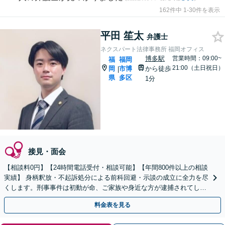
162件中 1-30件を表示
平田 笙太
弁護士
ネクスパート法律事務所 福岡オフィス
博多駅
営業時間：09:00~
福
福岡
21:00（土日祝日）
岡
市博
から徒歩
|
県
多区
1分
接見・面会
【相談料0円】【24時間電話受付・相談可能】【年間800件以上の相談
実績】 身柄釈放・不起訴処分による前科回避・示談の成立に全力を尽
くします。刑事事件は初動が命、ご家族や身近な方が逮捕されてしま
ったら一刻も早くお電話ください。
料金表を見る