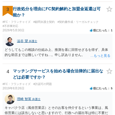
3
行政処分を理由にFC契約解約と加盟金返還は可
能か？
#FC・フランチャイズ
#顧問弁護士契約
#契約書作成・リーガルチェック
#不祥事対応
2026年5月30日
役にたった
1
澁谷 望
弁護士
どうしてもこの相談の仕組み上、推測を基に回答せざるを得ず、具体
的な助言までは難しいですね…。申し訳ありません。
4
マッチングサービスを始める場合法律的に届出な
どは必要ですか？
#FC・フランチャイズ
#許認可の問題
2019年8月26日
役にたった
5
理崎 智英
弁護士
キャバクラ店（風俗営業店）とそのお客を仲介するという事業は、風
俗営業には該当しないと思いますので、行政への届出等は特に不要だ