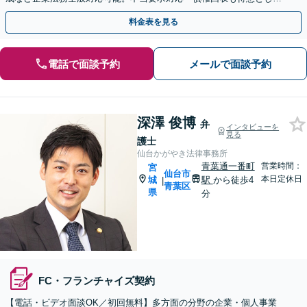
います。顧問契約でトラブル回避のお手伝いを致します。
料金表を見る
電話で面談予約
メールで面談予約
深澤 俊博
弁
インタビューを
見る
護士
仙台かがやき法律事務所
青葉通一番町
営業時間：
宮
仙台市
本日定休日
城
駅
から徒歩4
|
青葉区
県
分
FC・フランチャイズ契約
【電話・ビデオ面談OK／初回無料】多方面の分野の企業・個人事業