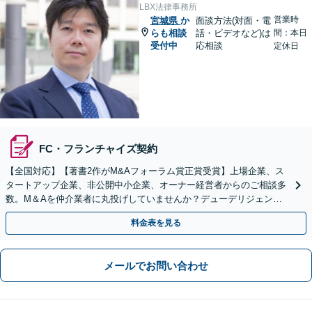
LBX法律事務所
営業時
宮城県
か
面談方法(対面・電
らも相談
話・ビデオなど)は
間：本日
受付中
応相談
定休日
FC・フランチャイズ契約
【全国対応】【著書2作がM&Aフォーラム賞正賞受賞】上場企業、ス
タートアップ企業、非公開中小企業、オーナー経営者からのご相談多
数。M＆Aを仲介業者に丸投げしていませんか？デューデリジェンス
や契約書作成・交渉はお任せください【初回無料】
料金表を見る
メールでお問い合わせ