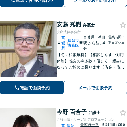
電話でお問い合わせ
メールでお問い合わせ
通一番町駅5分】
安藤 秀樹
弁護士
安藤法律事務所
青葉通一番町
営業時間：
宮
仙台市
本日定休日
城
駅
から徒歩4
|
青葉区
県
分
【初回相談無料】【相談しやすい対応
体制】感謝の声多数！優しく、親身に
なってご相談に乗ります【借金・債務
整理】法テラス利用可能。すぐに督促
をストップし、再スタートを切るサポ
ートを【離婚問題】男性側からの相談
電話で面談予約
メールで面談予約
実績が豊富です【青葉通一番町駅4分】
今野 百合子
弁護士
弁護士法人リーガルプロフェッション
青葉通一番
営業時間：09:0
宮
仙台