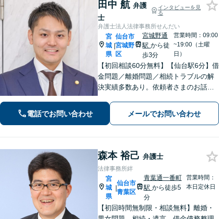
田中 航
弁護
インタビューを見
る
士
弁護士法人法律事務所せんだい
宮城野通
営業時間：09:00
宮
仙台市
~19:00（土曜
城
宮城野
駅
から徒
|
県
区
日）
歩3分
【初回相談60分無料】【仙台駅6分】借
金問題／離婚問題／相続トラブルの解
決実績多数あり。依頼者さまのお話や
ご要望を丁寧にお聞きし、弁護士が解
決まで対応・サポートします【土曜日
電話でお問い合わせ
メールでお問い合わせ
も営業】交通事故や刑事事件のご相談
もお任せください【Web面談可】
森本 裕己
弁護士
法律事務所絆
青葉通一番町
営業時間：
宮
仙台市
本日定休日
城
駅
から徒歩5
|
青葉区
県
分
【初回時間無制限・相談無料】離婚・
男女問題、相続・遺言、借金債務整理