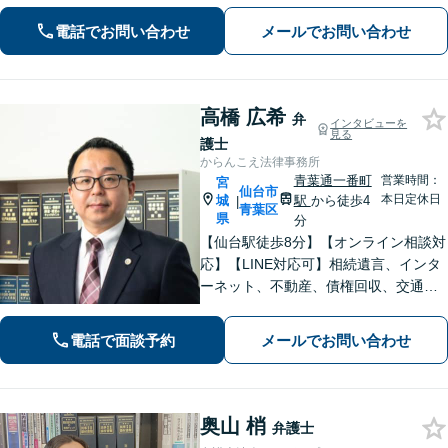
日でも早く取り除き、穏やかな日常を
電話でお問い合わせ
メールでお問い合わせ
取り戻せるよう尽力いたします。【完
全個室・防音】【プライバシー配慮】
高橋 広希
弁
インタビューを
見る
護士
からんこえ法律事務所
青葉通一番町
営業時間：
宮
仙台市
本日定休日
城
駅
から徒歩4
|
青葉区
県
分
【仙台駅徒歩8分】【オンライン相談対
応】【LINE対応可】相続遺言、インタ
ーネット、不動産、債権回収、交通事
故など幅広く対応可能です。 改正プロ
バイダ責任制限法の発信者情報開示命
電話で面談予約
メールでお問い合わせ
令制度に対応しています。
奥山 梢
弁護士