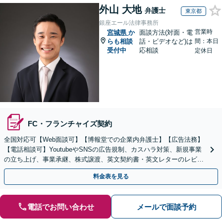
外山 大地
弁護士
東京都
銀座エール法律事務所
営業時
宮城県
か
面談方法(対面・電
らも相談
話・ビデオなど)は
間：本日
受付中
応相談
定休日
FC・フランチャイズ契約
全国対応可【Web面談可】【博報堂での企業内弁護士】【広告法務】
【電話相談可】YoutubeやSNSの広告規制、カスハラ対策、新規事業
の立ち上げ、事業承継、株式譲渡、英文契約書・英文レターのレビュ
ー・ドラフトなどに対応。
料金表を見る
電話でお問い合わせ
メールで面談予約