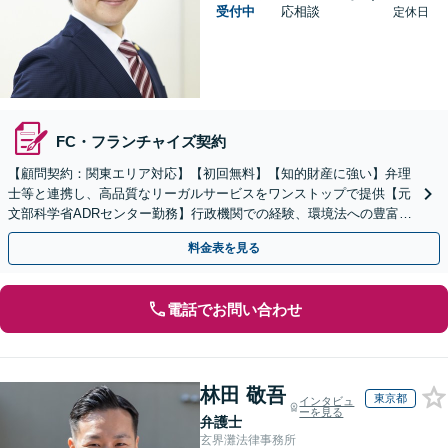
受付中
応相談
定休日
FC・フランチャイズ契約
【顧問契約：関東エリア対応】【初回無料】【知的財産に強い】弁理
士等と連携し、高品質なリーガルサービスをワンストップで提供【元
文部科学省ADRセンター勤務】行政機関での経験、環境法への豊富な
知識を活かし、事業者さまの抱える問題を解決へ導きます
料金表を見る
電話でお問い合わせ
林田 敬吾
東京都
インタビュ
ーを見る
弁護士
玄界灘法律事務所