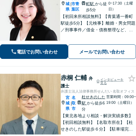
0~17:30（土曜
城
市青
町駅
から徒
|
県
葉区
日）
歩5分
【初回来所相談無料】【青葉通一番町
駅徒歩5分】【元検事】離婚・男女問題
／刑事事件／借金・債務整理など、あ
らゆる法律問題に全力を尽くします。
ご相談者さまのお話を丁寧にうかが
い、最善の解決策へと導くことを最も
電話でお問い合わせ
メールでお問い合わせ
重視しています。お困りの方はご相談
ください。
赤桐 仁輔
弁
インタビューを
見る
護士
弁護士法人法律事務所せんだい 名取オフィス
杜せきのした
営業時間：09:00~
宮
名
19:00（土曜日）
城
取
駅
から徒歩6
|
県
市
分
【東北各地より相談・解決実績多数】
【初回相談無料】【名取市所在】【杜
せきのした駅徒歩６分】【駐車場完
備】法律問題を抱える方々の不安を一