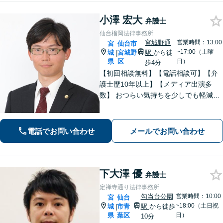
小澤 宏大
弁護士
仙台榴岡法律事務所
宮城野通
営業時間：13:00
宮
仙台市
~17:00（土曜
城
宮城野
駅
から徒
|
県
区
日）
歩4分
【初回相談無料】【電話相談可】【弁
護士歴10年以上】【メディア出演多
数】 おつらい気持ちを少しでも軽減し
ます。お問い合わせから解決まで、経
験豊富な弁護士が一括対応します。費
用は契約前に分かりやすくご説明しま
電話でお問い合わせ
メールでお問い合わせ
す。一度ご相談ください【夜間・休日
相談可】
下大澤 優
弁護士
定禅寺通り法律事務所
勾当台公園
営業時間：10:00
宮
仙台
~18:00（土日祝
城
市青
駅
から徒歩
|
県
葉区
日）
10分