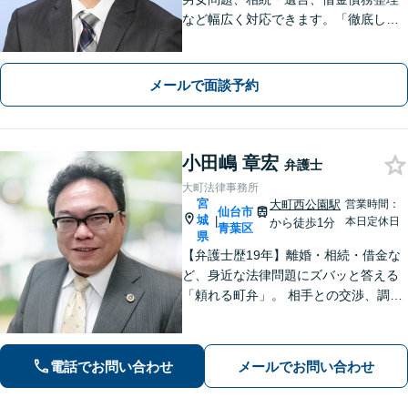
など幅広く対応できます。「徹底した
顧客志向」や「丁寧でわかりやすい説
明」にこだわっています【弁護士経験1
5年以上】
メールで面談予約
小田嶋 章宏
弁護士
大町法律事務所
宮
大町西公園駅
営業時間：
仙台市
城
|
本日定休日
から徒歩1分
青葉区
県
【弁護士歴19年】離婚・相続・借金な
ど、身近な法律問題にズバッと答える
「頼れる町弁」。 相手との交渉、調
停、裁判、各種手続まで、必要に応じ
て安心してお任せいただけます。 【相
談料30分1,100円】【大町西公園駅1
電話でお問い合わせ
メールでお問い合わせ
分】【夜間・休日対応可能】