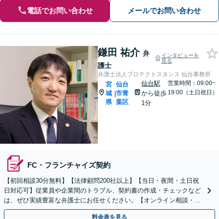
電話でお問い合わせ
メールでお問い合わせ
鎌田 祐介
弁
インタビューを
見る
護士
弁護士法人プロテクトスタンス 仙台事務所
仙台駅
営業時間：09:00~
宮
仙台
19:00（土日祝日）
城
市青
から徒歩
|
県
葉区
1分
FC・フランチャイズ契約
【初回相談30分無料】【法律顧問200社以上】【当日・夜間・土日祝
日対応可】従業員や企業間のトラブル、契約書の作成・チェックなど
は、ぜひ実績豊富な弁護士にお任せください。【オンライン相談・電
子契約に対応】
料金表を見る