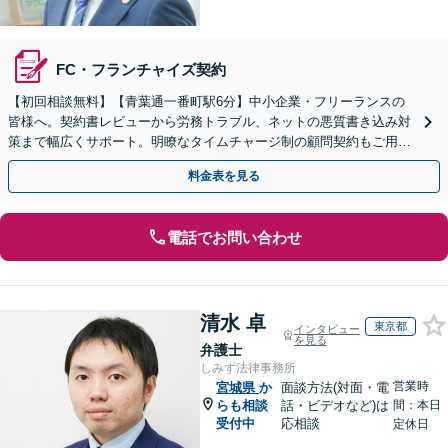
FC・フランチャイズ契約
【初回相談無料】【青葉通一番町駅6分】中小企業・フリーランスの
皆様へ。契約書レビューから労務トラブル、ネットの悪質書き込み対
策まで幅広くサポート。明瞭なタイムチャージ制の顧問契約もご用意
しております【Web面談可能】
料金表を見る
電話でお問い合わせ
清水 卓
東京都
インタビュー
を見る
弁護士
しみず法律事務所
営業時
宮城県
か
面談方法(対面・電
らも相談
話・ビデオなど)は
間：本日
受付中
応相談
定休日