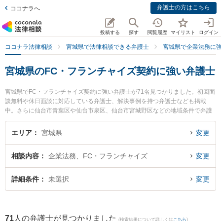
弁護士の方はこちら
ココナラへ
投稿する
探す
閲覧履歴
マイリスト
ログイン
ココナラ法律相談
宮城県で法律相談できる弁護士
宮城県で企業法務に
宮城県のFC・フランチャイズ契約に強い弁護士
宮城県でFC・フランチャイズ契約に強い弁護士が71名見つかりました。初回面
談無料や休日面談に対応している弁護士、解決事例を持つ弁護士なども掲載
中。さらに仙台市青葉区や仙台市泉区、仙台市宮城野区などの地域条件で弁護
士を絞り込めます。企業法務に関係する顧問弁護士契約や契約書作成・リーガ
ルチェック、雇用契約書・就業規則作成等の細かな分野での絞り込み検索もで
エリア
宮城県
変更
き便利です。特に仙台青葉ゆかり法律事務所の前田 啓吾弁護士や弁護士法人プ
ロテクトスタンス 仙台事務所の鎌田 祐介弁護士、弁護士法人平松剛法律事務所
相談内容
企業法務、FC・フランチャイズ
変更
仙台事務所の都築 直哉弁護士のプロフィール情報や弁護士費用、強みなどが注
目されています。『宮城県で土日や夜間に発生したFC・フランチャイズ契約の
トラブルを今すぐに弁護士に相談したい』『FC・フランチャイズ契約のトラブ
詳細条件
未選択
変更
ル解決の実績豊富な近くの弁護士を検索したい』『初回相談無料でFC・フラン
チャイズ契約を法律相談できる宮城県内の弁護士に相談予約したい』などでお
困りの相談者さんにおすすめです。
71
人の弁護士が見つかりました
(検索結果について詳しくは
こちら
)