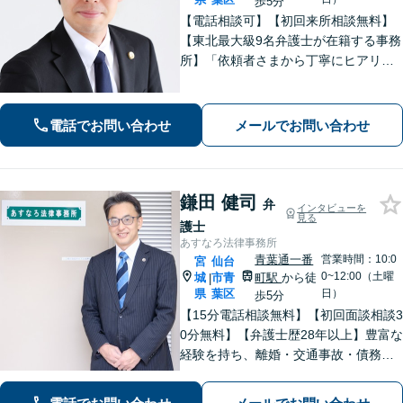
歩5分
【電話相談可】【初回来所相談無料】
【東北最大級9名弁護士が在籍する事務
所】「依頼者さまから丁寧にヒアリン
グし、最適な離婚を提案」「不倫慰謝
料／請求する側・された側どちらも
可」多角的な視点で労働問題をサポー
電話でお問い合わせ
メールでお問い合わせ
ト【休日夜間相談可】【完全個室対
応】
鎌田 健司
弁
インタビューを
見る
護士
あすなろ法律事務所
青葉通一番
営業時間：10:0
宮
仙台
0~12:00（土曜
城
市青
町駅
から徒
|
県
葉区
日）
歩5分
【15分電話相談無料】【初回面談相談3
0分無料】【弁護士歴28年以上】豊富な
経験を持ち、離婚・交通事故・債務整
理・相続・消費者被害など、幅広く対
応。司法書士や税理士と連携。【青葉