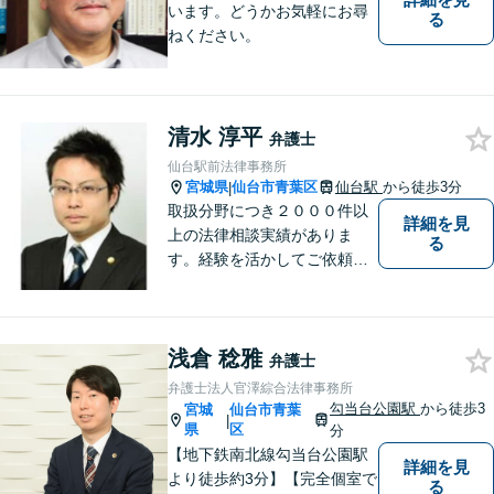
います。どうかお気軽にお尋
る
ねください。
清水 淳平
弁護士
仙台駅前法律事務所
宮城県
仙台市青葉区
仙台駅
から徒歩3分
|
取扱分野につき２０００件以
詳細を見
上の法律相談実績がありま
る
す。経験を活かしてご依頼者
様の利益になるように全力を
尽くしたい と思います。
浅倉 稔雅
弁護士
弁護士法人官澤綜合法律事務所
勾当台公園駅
から徒歩3
宮城
仙台市青葉
|
県
区
分
【地下鉄南北線勾当台公園駅
詳細を見
より徒歩約3分】【完全個室で
る