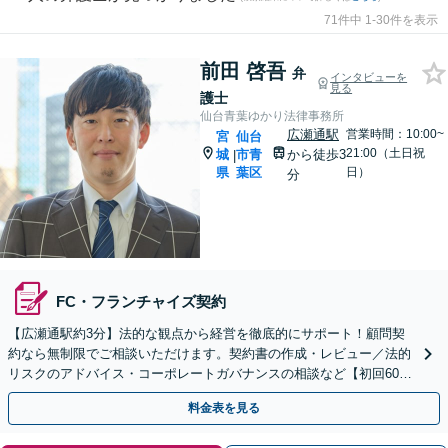
71件中 1-30件を表示
前田 啓吾
弁
インタビューを
見る
護士
仙台青葉ゆかり法律事務所
広瀬通駅
営業時間：10:00~
宮
仙台
21:00（土日祝
城
市青
から徒歩3
|
県
葉区
日）
分
FC・フランチャイズ契約
【広瀬通駅約3分】法的な観点から経営を徹底的にサポート！顧問契
約なら無制限でご相談いただけます。契約書の作成・レビュー／法的
リスクのアドバイス・コーポレートガバナンスの相談など【初回60分
無料相談】【電話・オンライン・LINE相談可能】
料金表を見る