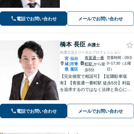
活動／仙台市青葉区、泉区、富谷市、
大和町、利府町など」
電話でお問い合わせ
メールでお問い合わせ
橋本 長臣
弁護士
弁護士法人リーガルプロフェッション
青葉通一番
営業時間：09:0
宮
仙台
0~17:30（土曜
城
市青
町駅
から徒
|
県
葉区
日）
歩5分
【完全個室で相談可】【近隣駐車場
有】【青葉通一番町駅 徒歩5分】利益
を追求するのではなく法律と良心に従
って紛争の解決をすることが大切だと
考えています。依頼者様の意向を丁寧
にお聞きしご要望に沿った解決をする
電話でお問い合わせ
メールでお問い合わせ
ように心がけています。お気軽にご相
談ください。