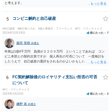
と考えます。
5
コンビニ解約と自己破産
#自己破産
#銀行借り入れ
#個人事業主・フリーランス
#FC・フランチャイズ
2024年10月19日
役にたった
7
森田 英樹
弁護士
年商は1億4千万円 負債が２２００万円 ということであれば コン
ビニ本部との契約次第ですが 個人再生の可否について 一度検討を
したうえで 自己破産の選択をされるのがよいかもしれません。 ネッ
トで 直接勧誘することは できません。 貴殿から ご連絡があれ
ば 対応が可能な案件だと存じます。 早急に 弁護士に相談されるの
が良いケースです。
6
FC契約解除後のロイヤリティ支払い拒否の可否
について
#FC・フランチャイズ
2024年3月24日
役にたった
2
磯野 真
弁護士