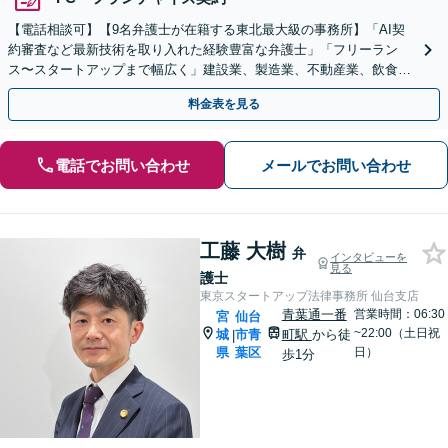
【電話相談可】【9名弁護士が在籍する東北最大級の事務所】「AI契
約審査など最新技術を取り入れた経験豊富な弁護士」「フリーラン
ス〜スタートアップまで幅広く」建設業、製造業、不動産業、飲食
業、IT業、運送業、介護・福祉など
料金表を見る
電話でお問い合わせ
メールでお問い合わせ
工藤 大樹
弁
インタビューを
見る
護士
東京スタートアップ法律事務所 仙台支店
青葉通一番
営業時間：06:30
宮
仙台
~22:00（土日祝
城
市青
町駅
から徒
|
県
葉区
日）
歩1分