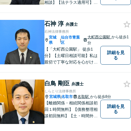
相談】【法テラス適用可】十
分な準備と誠実な対応を心が
けております。法律問題でお
困りの方はお気軽にご相談く
石神 淳
弁護士
ださい。
石神法律事務所
大町西公園駅
から徒歩1
宮城
仙台市青葉
|
県
区
分
【「大町西公園駅」 徒歩1
詳細を見
分】【土曜日相談可能】私は
る
親切で丁寧な対応を心がけ、
特に社会的に弱い立場の方や
法律に不安を抱える方々に支
援を提供しています。 依頼者
白鳥 剛臣
弁護士
の要望を実現するため、迅速
しらとり法律事務所
かつ的確に対応いたします。
宮城県
名取市
名取駅
から徒歩8分
|
【離婚関係・相続関係相談初
詳細を見
回１時間無料】【債務整理相
る
談初回無料】【土・時間外応
相談】【駐車場あり】【法テ
ラス利用可】 かかりつけの