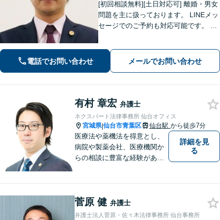
[初回相談無料][土日対応可] 離婚・男女
問題を主に扱っております。 LINEメッ
セージでのご予約も対応可能です。 LI
NEでのご予約をご希望の場合は、以下
のリンクからご登録ください。 https://l
in.ee/uFqpYWb
電話でお問い合わせ
メールでお問い合わせ
有村 章宏
弁護士
ネクスパート法律事務所 仙台オフィス
宮城県
仙台市青葉区
仙台駅
から徒歩7分
|
医療法や薬機法を得意とし、
詳細を見
病院や製薬会社、医療機関か
る
らの相談に豊富な経験があり
ます。【初回相談無料】ご依
頼者様の声に真摯に耳を傾
け、「法律の能力」「コミュ
菅原 健
ニケーション力」「リサーチ
弁護士
力」をフルに用いて、真の救
弁護士法人菅原・佐々木法律事務所 仙台事務所