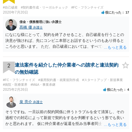
#自己破産
#契約書作成・リーガルチェック
#FC・フランチャイズ
2020年7月20日
役にたった
17
借金・債務整理に強い弁護士
髙橋 優
弁護士
になにな様にとって、契約を終了させること、自己破産を行うことの
決意が強ければ、先にコンビニ本部とお話するというのもあり得ると
ころかと思います。 ただ、自己破産においては、すべての債権者を公
平に扱う必要がある為保証人がついている借入についても別異に取り
扱うことが出来ないという点や財産の移転内容や時期によっては取り
戻す必要が出てくる等一定のリスクもございますので、もし契約を継
2
違法案件を紹介した仲介業者への請求と違法契約
続するという選択肢がおありであれば、先に自己破産の相談というの
の無効確認
が適切かと思われます。 契約解約のご意思が固いところであれば、リ
#FC・フランチャイズ
#雇用契約書・就業規則作成
#スタートアップ・新規事業
スクを踏まえて進むしかないかと思いますので、本部との話が先であ
#病院・医療業界
#M&A・事業承継
っても問題ないかと思います。
2025年2月26日
役にたった
4
泉 亮介
弁護士
そうですね。一旦以前の契約関係に伴うトラブルを全て清算し、その
過程での対応によって新規で契約をするか判断するという形でも良い
かと思われます。 仮に仲介業者が返還を拒み当事者同士での解決が困
難となった場合は個別に弁護士に相談されると良いでしょう。