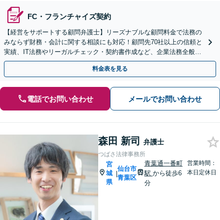
FC・フランチャイズ契約
【経営をサポートする顧問弁護士】リーズナブルな顧問料金で法務の
みならず財務・会計に関する相談にも対応！顧問先70社以上の信頼と
実績、IT法務やリーガルチェック・契約書作成など、企業法務全般に
ついてお気軽にご相談ください。
料金表を見る
電話でお問い合わせ
メールでお問い合わせ
森田 新司
弁護士
つばさ法律事務所
青葉通一番町
営業時間：
宮
仙台市
本日定休日
城
駅
から徒歩6
|
青葉区
県
分