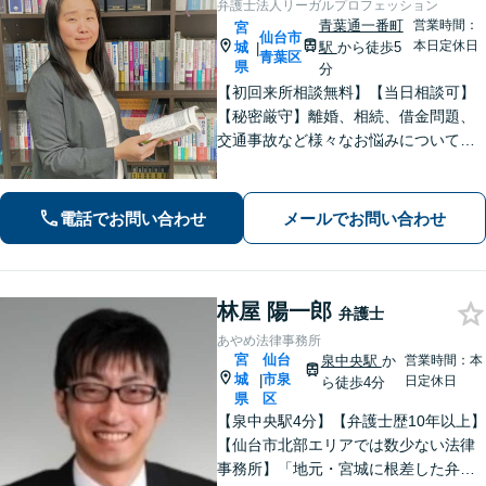
弁護士法人リーガルプロフェッション
青葉通一番町
営業時間：
宮
仙台市
本日定休日
城
駅
から徒歩5
|
青葉区
県
分
【初回来所相談無料】【当日相談可】
【秘密厳守】離婚、相続、借金問題、
交通事故など様々なお悩みについて、
誠実にお話しをうかがいスピーディー
な問題解決を目指します。まずはお気
軽にご相談下さい。
電話でお問い合わせ
メールでお問い合わせ
林屋 陽一郎
弁護士
あやめ法律事務所
宮
仙台
泉中央駅
か
営業時間：本
城
市泉
|
日定休日
ら徒歩4分
県
区
【泉中央駅4分】【弁護士歴10年以上】
【仙台市北部エリアでは数少ない法律
事務所】「地元・宮城に根差した弁護