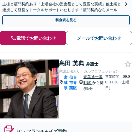
主様と顧問契約あり「上場会社の監査役として豊富な実績」他士業と
連携して経営をトータルサポートいたします「顧問契約ならメール・
電話で迅速にトラブル解決！優れたコストパフォーマンス」
料金表を見る
電話でお問い合わせ
メールでお問い合わせ
髙田 英典
弁護士
弁護士法人リーガルプロフェッション
青葉通一番
営業時間：09:0
宮
仙台
0~17:30（土曜
城
市青
町駅
から徒
|
県
葉区
日）
歩5分
FC・フランチャイズ契約