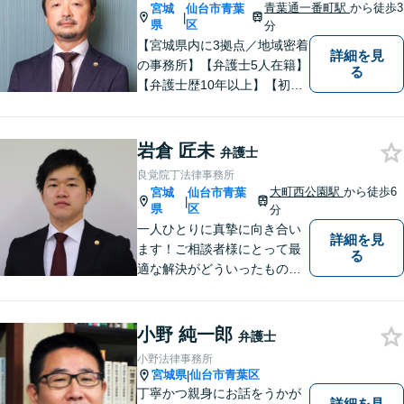
済を目指します。【分割払い
青葉通一番町駅
から徒歩3
宮城
仙台市青葉
|
可】
県
区
分
【宮城県内に3拠点／地域密着
詳細を見
の事務所】【弁護士5人在籍】
る
【弁護士歴10年以上】【初回
相談30分無料】「具体的に相
談内容が決まっていない」と
いう方も、まずはお電話くだ
岩倉 匠未
弁護士
さい。個人や企業のあらゆる
良覚院丁法律事務所
トラブルに対応【青葉通一番
大町西公園駅
から徒歩6
宮城
仙台市青葉
|
町駅1分】
県
区
分
一人ひとりに真摯に向き合い
詳細を見
ます！ご相談者様にとって最
る
適な解決がどういったものな
のか、丁寧にご説明いたしま
す【ご相談者様と二人三脚で
解決に臨む 】【労働問題／交
小野 純一郎
弁護士
通事故／離婚問題／相続問題
小野法律事務所
／など】
宮城県
仙台市青葉区
|
丁寧かつ親身にお話をうかが
詳細を見