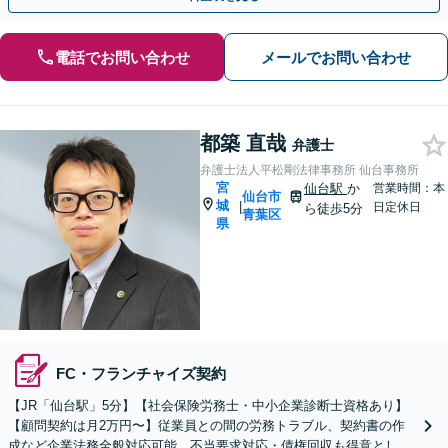
電話でお問い合わせ
メールでお問い合わせ
都築 直哉
弁護士
弁護士法人平松剛法律事務所 仙台事務所
宮
仙台駅
か
営業時間：本
仙台市
城
|
日定休日
ら徒歩5分
青葉区
県
FC・フランチャイズ契約
【JR「仙台駅」5分】【社会保険労務士・中小企業診断士資格あり】
【顧問契約は月2万円〜】従業員との間の労務トラブル、契約書の作
成など企業法務全般対応可能。不当要求対応・債権回収も得意として