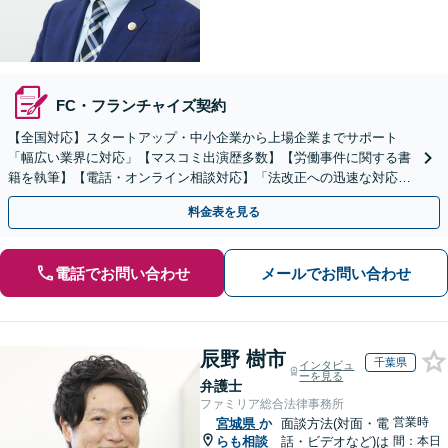
FC・フランチャイズ契約
【全国対応】スタートアップ・中小企業から上場企業までサポート
「幅広い業界に対応」【マスコミ出演歴多数】【労働事件に関する書
籍を執筆】【電話・オンライン相談対応】「法改正への迅速な対応」
「労務環境の整備でトラブルを未然に防ぐ」
料金表を見る
電話でお問い合わせ
メールでお問い合わせ
辰野 樹市
千葉県
インタビュ
ーを見る
弁護士
ファミリア総合法律事務所
営業時
宮城県
か
面談方法(対面・電
らも相談
話・ビデオなど)は
間：本日