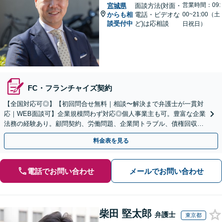
営業時間：09:
宮城県
面談方法(対面・
からも相
電話・ビデオな
00~21:00（土
談受付中
ど)は応相談
日祝日）
FC・フランチャイズ契約
【全国対応可◎】【初回問合せ無料｜相談〜解決まで弁護士が一貫対
応｜WEB面談可】企業規模問わず対応◎個人事業主も可。豊富な企業
法務の経験あり。顧問契約、労働問題、企業間トラブル、債権回収、
契約書のリーガルチェック等、サポートします。
料金表を見る
電話でお問い合わせ
メールでお問い合わせ
柴田 堅太郎
弁護士
東京都