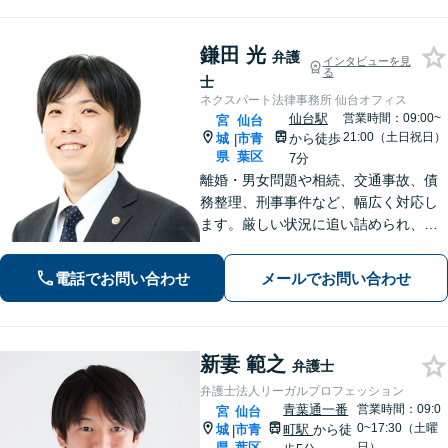
鎌田 光
弁護
インタビューを見
る
士
ネクスパート法律事務所 仙台オフィス
仙台駅
営業時間：09:00~
宮
仙台
21:00（土日祝日）
城
市青
から徒歩
|
県
葉区
7分
離婚・男女問題や相続、交通事故、債
務整理、刑事事件など、幅広く対応し
ます。厳しい状況に追い詰められ、ご
不安の中にいるご依頼様が光を見出
し、笑顔で再出発できるよう、お気持
電話でお問い合わせ
メールでお問い合わせ
ちに寄り添いながら、解決まで全力で
サポートします。【分割払い可】
新妻 範之
弁護士
弁護士法人リーガルプロフェッション
青葉通一番
営業時間：09:0
宮
仙台
0~17:30（土曜
城
市青
町駅
から徒
|
県
葉区
日）