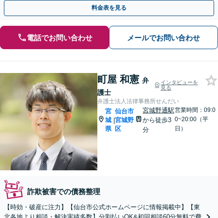
域の皆さまの経済的再出発を全力で応援いたします。
料金表を見る
電話でお問い合わせ
メールでお問い合わせ
町屋 和憲
弁
インタビューを
見る
護士
弁護士法人法律事務所せんだい
宮城野通駅
営業時間：09:0
宮
仙台市
0~20:00（平
城
宮城野
から徒歩3
|
県
区
日）
分
詐欺被害での債務整理
【時効・破産に注力】【仙台市公式ホームページに情報掲載中】【東
北各地より相談・解決実績多数】分割払いOK&初回相談60分無料で費