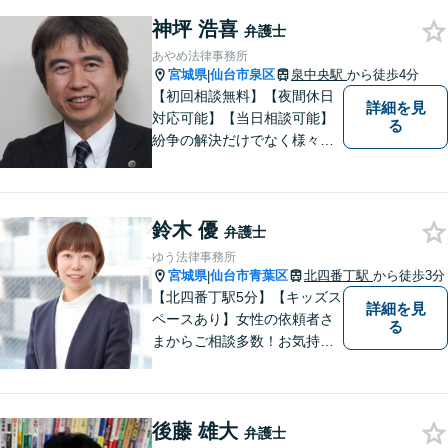
神坪 浩喜
弁護士
あやめ法律事務所
宮城県
仙台市泉区
泉中央駅
から徒歩4分
|
【初回相談無料】【夜間休日
詳細を見
対応可能】【当日相談可能】
る
紛争の解決だけでなく様々な
トラブルで傷ついた方の心の
痛みがわかる温かさと誠実さ
を持ち合わせた弁護士です。
鈴木 優
是非一度ご相談ください。
弁護士
ゆう法律事務所
宮城県
仙台市青葉区
北四番丁駅
から徒歩3分
|
【北四番丁駅5分】【キッズス
詳細を見
ペースあり】女性の依頼者さ
る
まからご相談多数！お気持ち
に寄り添うことを一番大切に
しています。離婚・男女問題
はお任せください！不貞慰謝
後藤 雄大
料請求／親権・養育費【労働
弁護士