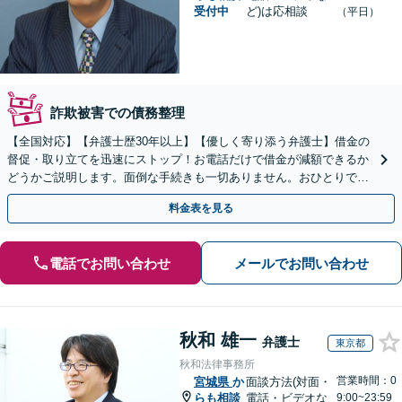
受付中
ど)は応相談
（平日）
詐欺被害での債務整理
【全国対応】【弁護士歴30年以上】【優しく寄り添う弁護士】借金の
督促・取り立てを迅速にストップ！お電話だけで借金が減額できるか
どうかご説明します。面倒な手続きも一切ありません。おひとりで悩
まず、お気軽にご相談ください。【電話相談可】
料金表を見る
電話でお問い合わせ
メールでお問い合わせ
秋和 雄一
弁護士
東京都
秋和法律事務所
営業時間：0
宮城県
か
面談方法(対面・
らも相談
電話・ビデオな
9:00~23:59