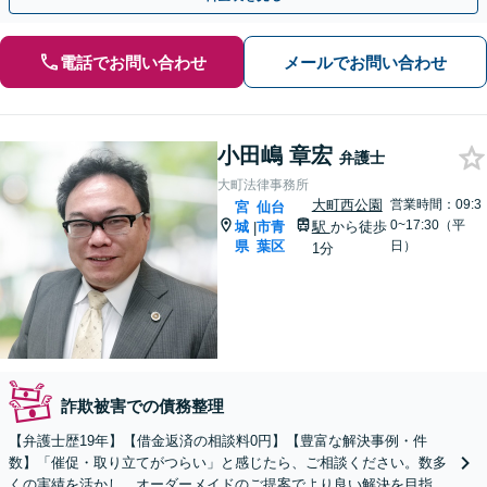
電話でお問い合わせ
メールでお問い合わせ
小田嶋 章宏
弁護士
大町法律事務所
大町西公園
営業時間：09:3
宮
仙台
0~17:30（平
城
市青
駅
から徒歩
|
県
葉区
日）
1分
詐欺被害での債務整理
【弁護士歴19年】【借金返済の相談料0円】【豊富な解決事例・件
数】「催促・取り立てがつらい」と感じたら、ご相談ください。数多
くの実績を活かし、オーダーメイドのご提案でより良い解決を目指し