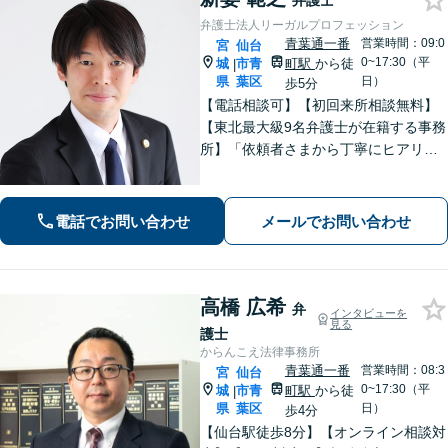
弁護士
弁護士法人リーガルプロフェッション
青葉通一番
営業時間：09:0
宮
仙台
0~17:30（平
城
市青
町駅
から徒
|
県
葉区
日）
歩5分
【電話相談可】【初回来所相談無料】
【東北最大級9名弁護士が在籍する事務
所】「依頼者さまから丁寧にヒアリン
グし、最適な離婚を提案」「不倫慰謝
料／請求する側・された側どちらも
可」多角的な視点で労働問題をサポー
電話でお問い合わせ
メールでお問い合わせ
ト【休日夜間相談可】【完全個室対
応】
高橋 広希
弁
インタビューを
見る
護士
からんこえ法律事務所
青葉通一番
営業時間：08:3
宮
仙台
0~17:30（平
城
市青
町駅
から徒
|
県
葉区
日）
歩4分
【仙台駅徒歩8分】【オンライン相談対