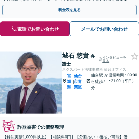
ます。【大町西公園駅1分】【夜間・休日対応可能】
料金表を見る
電話でお問い合わせ
メールでお問い合わせ
城石 悠貴
弁
インタビューを
見る
護士
ネクスパート法律事務所 仙台オフィス
仙台駅
か
営業時間：09:00
宮
仙台
~21:00（平日）
城
市青
ら徒歩7
|
県
葉区
分
詐欺被害での債務整理
【解決実績1,000件以上】【相談料0円】【分割払い・後払い可能】借