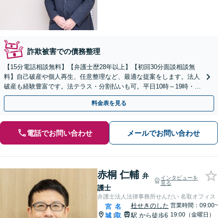
詐欺被害での債務整理
【15分電話相談無料】【弁護士歴28年以上】【初回30分面談相談無
料】自己破産や個人再生、任意整理など、最適な提案をします。法人
破産も経験豊富です。法テラス・分割払いも可。平日10時～19時・土
曜10時～12時まで【青葉通一番町駅5分】
料金表を見る
電話でお問い合わせ
メールでお問い合わせ
赤桐 仁輔
弁
インタビューを
見る
護士
弁護士法人法律事務所せんだい 名取オフィス
杜せきのした
営業時間：09:00~
宮
名
19:00（金曜日）
城
取
駅
から徒歩6
|