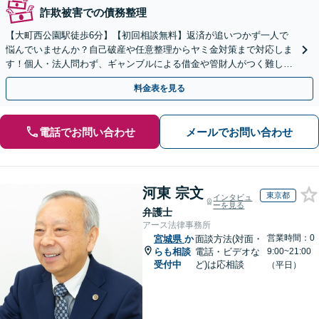
詐欺被害での債務整理
【大町西公園駅徒歩6分】【初回相談無料】返済が追いつかず一人で
悩んでいませんか？自己破産や任意整理からヤミ金対策まで対応しま
す！個人・法人問わず、ギャンブルによる借金や管財人がつく難しい
ケースも親身にサポート【電話・メール・WEB相談可】
料金表を見る
電話でお問い合わせ
メールでお問い合わせ
河東 宗文
東京都
インタビュ
ーを見る
弁護士
アース法律事務所
営業時間：0
宮城県
か
面談方法(対面・
らも相談
電話・ビデオな
9:00~21:00
受付中
ど)は応相談
（平日）