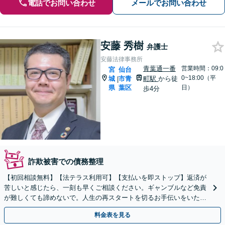
電話でお問い合わせ
メールでお問い合わせ
安藤 秀樹
弁護士
安藤法律事務所
青葉通一番
営業時間：09:0
宮
仙台
0~18:00（平
城
市青
町駅
から徒
|
県
葉区
日）
歩4分
詐欺被害での債務整理
【初回相談無料】【法テラス利用可】【支払いを即ストップ】返済が
苦しいと感じたら、一刻も早くご相談ください。ギャンブルなど免責
が難しくても諦めないで。人生の再スタートを切るお手伝いをいたし
ます「破産管財人の経験あり」【青葉通一番町駅4分】
料金表を見る