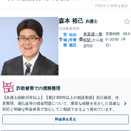
79件中 1-30件を表示
森本 裕己
弁護士
法律事務所絆
青葉通一番
営業時間：09:0
宮
仙台
0~20:00（平
城
市青
町駅
から徒
|
県
葉区
日）
歩5分
詐欺被害での債務整理
【弁護士経験15年以上】【累計300件以上の相談実績】自己破産、任
意整理、過払金等の借金問題について、豊富な経験を生かした迅速な
対応と明確な料金体系で安心してご相談できるよう努めています。
料金表を見る