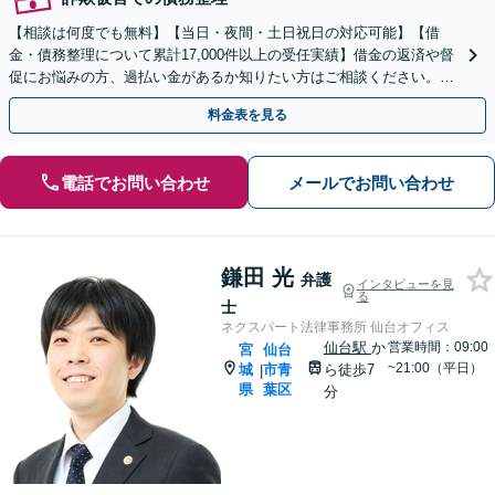
【相談は何度でも無料】【当日・夜間・土日祝日の対応可能】【借
金・債務整理について累計17,000件以上の受任実績】借金の返済や督
促にお悩みの方、過払い金があるか知りたい方はご相談ください。ベ
ストな解決策を提案いたします。
料金表を見る
電話でお問い合わせ
メールでお問い合わせ
鎌田 光
弁護
インタビューを見
る
士
ネクスパート法律事務所 仙台オフィス
仙台駅
か
営業時間：09:00
宮
仙台
~21:00（平日）
城
市青
ら徒歩7
|
県
葉区
分