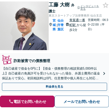
工藤 大樹
弁
インタビューを
見る
護士
東京スタートアップ法律事務所 仙台支店
青葉通一番
営業時間：06:3
宮
仙台
0~22:00（平
城
市青
町駅
から徒
|
県
葉区
日）
歩1分
詐欺被害での債務整理
【自己破産で借金を0円に】【借金・債務整理の相談実績5,000件以
上】自己破産の免責許可を受けられなかった場合、弁護士費用の返金
保証ありで安心。初回相談料は0円。任意整理や個人再生にも対応
【土日祝日・夜間も相談受付】【費用の分割払い可】
料金表を見る
電話でお問い合わせ
メールでお問い合わせ