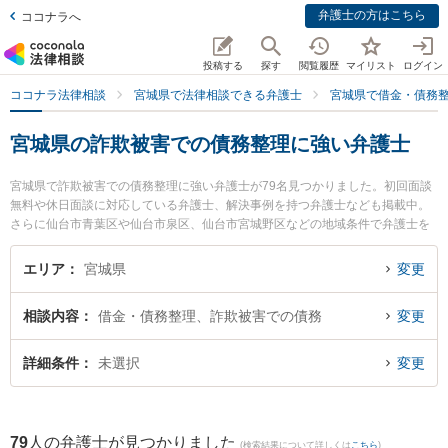
弁護士の方はこちら
ココナラへ
投稿する
探す
閲覧履歴
マイリスト
ログイン
ココナラ法律相談
宮城県で法律相談できる弁護士
宮城県で借金・債務
宮城県の詐欺被害での債務整理に強い弁護士
宮城県で詐欺被害での債務整理に強い弁護士が79名見つかりました。初回面談
無料や休日面談に対応している弁護士、解決事例を持つ弁護士なども掲載中。
さらに仙台市青葉区や仙台市泉区、仙台市宮城野区などの地域条件で弁護士を
絞り込めます。借金・債務整理に関係する消費者金融の債務整理やクレジット
会社の債務整理、リボ払いの債務整理等の細かな分野での絞り込み検索もでき
エリア
宮城県
変更
便利です。特に法律事務所絆の森本 裕己弁護士や仙台かがやき法律事務所の深
澤 俊博弁護士、大町法律事務所の小田嶋 章宏弁護士のプロフィール情報や弁護
相談内容
借金・債務整理、詐欺被害での債務
変更
士費用、強みなどが注目されています。『宮城県で土日や夜間に発生した詐欺
被害での債務整理のトラブルを今すぐに弁護士に相談したい』『詐欺被害での
債務整理のトラブル解決の実績豊富な近くの弁護士を検索したい』『初回相談
詳細条件
未選択
変更
無料で詐欺被害での債務整理を法律相談できる宮城県内の弁護士に相談予約し
たい』などでお困りの相談者さんにおすすめです。
79
人の弁護士が見つかりました
(検索結果について詳しくは
こちら
)