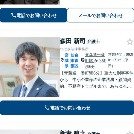
題に全力を尽くします。ご相談者様の
お話をお聞きし、最善の解決策へと導
くことを最も重視しています。お困り
電話でお問い合わせ
メールでお問い合わせ
の方はご相談ください。9名の弁護士が
在籍
森田 新司
弁護士
つばさ法律事務所
青葉通一番
営業時間：09:0
宮
仙台
0~17:15（平
城
市青
町駅
から徒
|
県
葉区
日）
歩6分
【青葉通一番町駅6分】重大な刑事事件
から、中小企業様の企業法務・顧問契
約、不動産トラブルまで、あらゆる法
律問題に全力を尽くします。ご相談い
ただくだけで解決の糸口が見える場合
もございます。一人で抱え込まず、ま
電話でお問い合わせ
ずは初回無料相談へご連絡ください。
新妻 範之