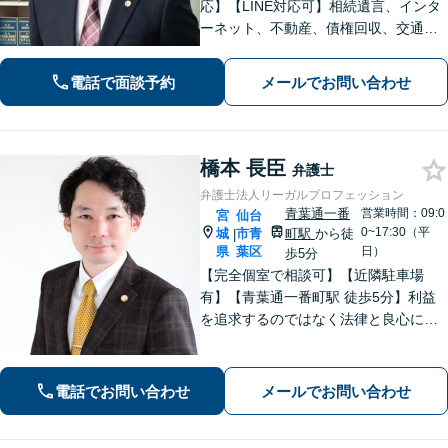
応】【LINE対応可】相続遺言、インタ
ーネット、不動産、債権回収、交通事
故など幅広く対応可能です。 改正プロ
バイダ責任制限法の発信者情報開示命
電話で面談予約
メールでお問い合わせ
令制度に対応しています。
橋本 長臣
弁護士
弁護士法人リーガルプロフェッション
青葉通一番
営業時間：09:0
宮
仙台
0~17:30（平
城
市青
町駅
から徒
|
県
葉区
日）
歩5分
【完全個室で相談可】【近隣駐車場
有】【青葉通一番町駅 徒歩5分】利益
を追求するのではなく法律と良心に従
って紛争の解決をすることが大切だと
考えています。依頼者様の意向を丁寧
にお聞きしご要望に沿った解決をする
電話でお問い合わせ
メールでお問い合わせ
ように心がけています。お気軽にご相
談ください。