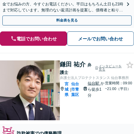
金でお悩みの方、今すぐお電話ください。平日はもちろん土日も21時
まで対応しています。無理のない返済計画を提案し、債権者と粘り強
く交渉いたします。
料金表を見る
電話でお問い合わせ
メールでお問い合わせ
鎌田 祐介
弁
インタビューを
見る
護士
弁護士法人プロテクトスタンス 仙台事務所
仙台駅
か
営業時間：09:00
宮
仙台
~21:00（平日）
城
市青
ら徒歩1
|
県
葉区
分
詐欺被害での債務整理