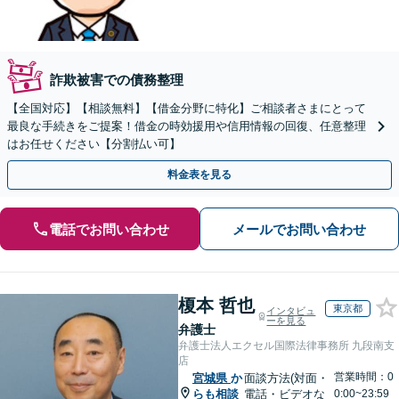
詐欺被害での債務整理
【全国対応】【相談無料】【借金分野に特化】ご相談者さまにとって
最良な手続きをご提案！借金の時効援用や信用情報の回復、任意整理
はお任せください【分割払い可】
料金表を見る
電話でお問い合わせ
メールでお問い合わせ
榎本 哲也
東京都
インタビュ
ーを見る
弁護士
弁護士法人エクセル国際法律事務所 九段南支
店
営業時間：0
宮城県
か
面談方法(対面・
らも相談
電話・ビデオな
0:00~23:59