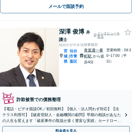
メールで面談予約
深澤 俊博
弁
インタビューを
見る
護士
仙台かがやき法律事務所
青葉通一番
営業時間：09:3
宮
仙台
0~17:00（平
城
市青
町駅
から徒
|
県
葉区
日）
歩4分
詐欺被害での債務整理
【電話・ビデオ面談OK／初回無料】【個人・法人問わず対応】【法
テラス利用可】【破産管財人・金融機関の顧問】早期の相談があなた
の人生を変えます「破産事件の取扱が多く豊富な実績」カードローン
の返済にお困りの方！「法人破産の実績豊富」
料金表を見る