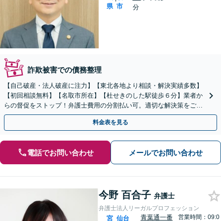
県
市
分
詐欺被害での債務整理
【自己破産・法人破産に注力】【東北各地より相談・解決実績多数】
【初回相談無料】【名取市所在】【杜せきのした駅徒歩６分】業者か
らの督促をストップ！弁護士費用の分割払い可。適切な解決策をご提
案します【土曜相談可】【駐車場完備】【完全個室】
料金表を見る
電話でお問い合わせ
メールでお問い合わせ
今野 百合子
弁護士
弁護士法人リーガルプロフェッション
青葉通一番
営業時間：09:0
宮
仙台