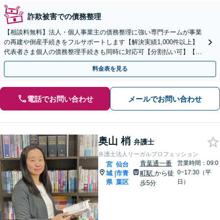
詐欺被害での債務整理
【相談料無料】法人・個人事業主の債務整理に強い専門チームが事業
の再建や倒産手続きをフルサポートします【解決実績1,000件以上】
代表者さま個人の債務整理手続きも同時に対応可【分割払い可】【後
払い応相談】【夜間・休日相談可】
料金表を見る
電話でお問い合わせ
メールでお問い合わせ
奥山 梢
弁護士
弁護士法人リーガルプロフェッション
青葉通一番
営業時間：09:0
宮
仙台
0~17:30（平
城
市青
町駅
から徒
|
県
葉区
日）
歩5分