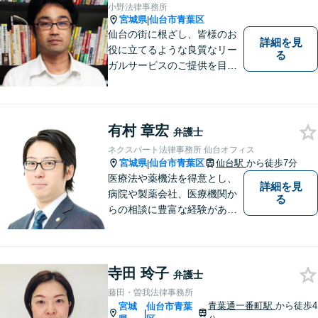
問題】マタハラなど女性特有
小野法律事務所
のトラブルに迅速に対応【初
宮城県
仙台市青葉区
|
回相談無料】
仙台の街に根ざし、皆様のお
詳細を見
役に立てるような良質なリー
る
ガルサービスのご提供を目指
しています。
有村 章宏
弁護士
ネクスパート法律事務所 仙台オフィス
宮城県
仙台市青葉区
仙台駅
から徒歩7分
|
医療法や薬機法を得意とし、
詳細を見
病院や製薬会社、医療機関か
る
らの相談に豊富な経験があり
ます。【初回相談無料】ご依
頼者様の声に真摯に耳を傾
け、「法律の能力」「コミュ
寺田 玲子
ニケーション力」「リサーチ
弁護士
力」をフルに用いて、真の救
藤田・曽我法律事務所
済を目指します。【分割払い
青葉通一番町駅
から徒歩4
宮城
仙台市青葉
|