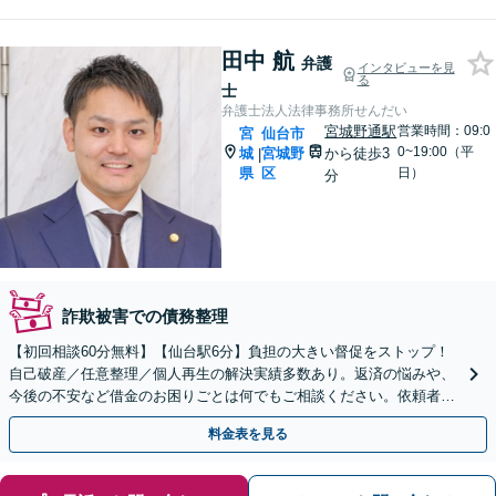
田中 航
弁護
インタビューを見
る
士
弁護士法人法律事務所せんだい
宮城野通駅
営業時間：09:0
宮
仙台市
0~19:00（平
城
宮城野
から徒歩3
|
県
区
日）
分
詐欺被害での債務整理
【初回相談60分無料】【仙台駅6分】負担の大きい督促をストップ！
自己破産／任意整理／個人再生の解決実績多数あり。返済の悩みや、
今後の不安など借金のお困りごとは何でもご相談ください。依頼者さ
まにとって最善の解決策をご提案します【土曜日も営業】
料金表を見る