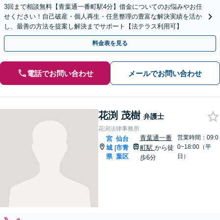
3回まで相談無料【青葉通一番町駅4分】借金についてのお悩みやお任
せください！自己破産・個人再生・任意整理の豊富な解決実績を活か
し、最善の方法を提案し解決までサポート【法テラス利用可】
料金表を見る
電話でお問い合わせ
メールでお問い合わせ
花渕 茂樹
弁護士
花渕法律事務所
青葉通一番
営業時間：09:0
宮
仙台
0~18:00（平
城
市青
町駅
から徒
|
県
葉区
日）
歩6分