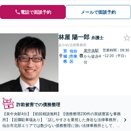
電話で面談予約
メールで面談予約
林屋 陽一郎
弁護士
あやめ法律事務所
泉中央駅
営業時間：09:30
宮
仙台
~12:20（平日）
城
市泉
から徒歩4
|
県
区
分
詐欺被害での債務整理
【泉中央駅4分】【初回相談無料】【債務整理230件の実績豊富な事務
所】【近隣駐車場あり】「話しやすさを重視した身近な法律事務所」
仙台市北部エリアでは数少ない債務整理に強い法律事務所として、地