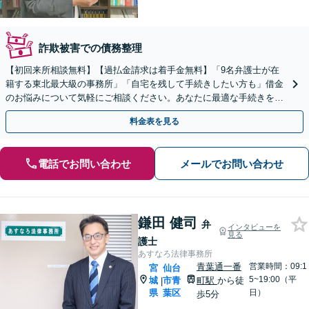
詐欺被害での債務整理
【初回来所相談無料】【過払金請求は着手金無料】「9名弁護士が在
籍する東北最大級の事務所」「自宅を残して手続きしたい方も」借金
のお悩みについて気軽にご相談ください。あなたに最適な手続きを診
断します【秘密厳守】【法テラス利用可】
料金表を見る
電話でお問い合わせ
メールでお問い合わせ
鎌田 健司
弁
インタビューを
見る
護士
あすなろ法律事務所
青葉通一番
営業時間：09:1
宮
仙台
5~19:00（平
城
市青
町駅
から徒
|
県
葉区
日）
歩5分