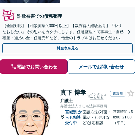
詐欺被害での債務整理
【全国対応】【相談実績9,000件以上】【裁判官の経験あり】「やり
なおしたい」その思いをカタチにします。任意整理・民事再生・自己
破産・過払い金・任意売却など、借金のトラブルはお任せください。
【初回相談無料】【全国対応可能】
料金表を見る
電話でお問い合わせ
メールでお問い合わせ
真下 博孝
東京都
インタビュ
ーを見る
弁護士
弁護士法人ましも法律事務所
営業時間：0
宮城県
か
面談方法(対面・
らも相談
電話・ビデオな
8:00~21:00
受付中
ど)は応相談
（平日）