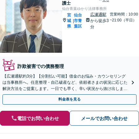
見る
護士
仙台青葉ゆかり法律事務所
広瀬通駅
営業時間：10:00
宮
仙台
~21:00（平日）
城
市青
から徒歩3
|
県
葉区
分
詐欺被害での債務整理
【広瀬通駅約3分】【分割払い可能】借金のお悩み・カウンセリング
は当事務所へ。任意整理・自己破産など、依頼者さまの状況に応じた
解決方法をご提案します。一日でも早く、辛い状況から抜け出しまし
ょう！【初回60分無料相談】【電話・LINE相談可】
料金表を見る
電話でお問い合わせ
メールでお問い合わせ