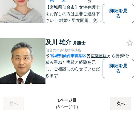
可】
県
区
分
【宮城県仙台市】女性弁護士
詳細を見
をお探しの方は是非ご連絡下
る
さい！ 離婚・男女問題、交通
事故被害者（死亡事故も扱っ
ています）、刑事事件、借金
問題・破産、犯罪被害者事件
及川 雄介
弁護士
を多く扱っています。 相談し
仙台のぞみ法律事務所
てよかった、と多くの声をい
宮城県
仙台市青葉区
広瀬通駅
から徒歩5分
|
ただいています。
積み重ねた実績と経験を元
詳細を見
に、ご相談にのらせていただ
る
きます
1ページ目
前へ
次へ
(3ページ中)