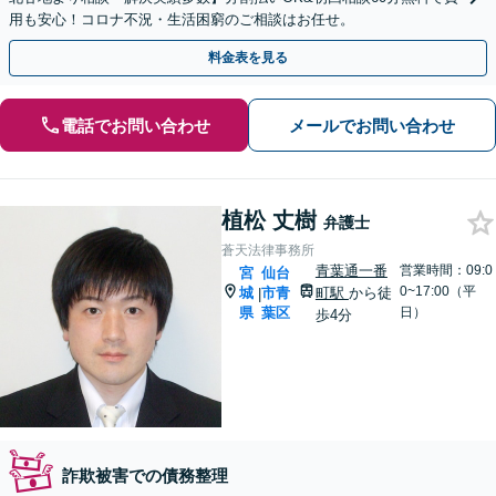
用も安心！コロナ不況・生活困窮のご相談はお任せ。
料金表を見る
電話でお問い合わせ
メールでお問い合わせ
植松 丈樹
弁護士
蒼天法律事務所
青葉通一番
営業時間：09:0
宮
仙台
0~17:00（平
城
市青
町駅
から徒
|
県
葉区
日）
歩4分
詐欺被害での債務整理