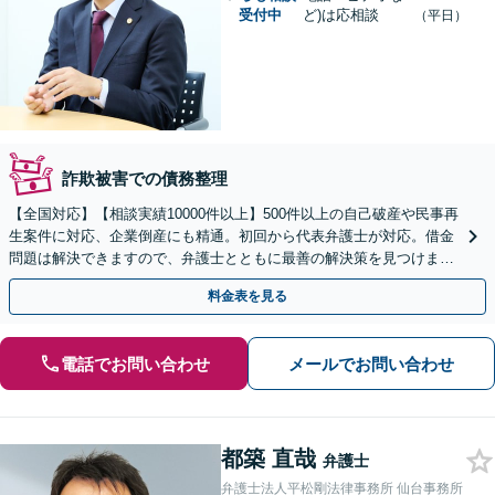
受付中
ど)は応相談
（平日）
詐欺被害での債務整理
【全国対応】【相談実績10000件以上】500件以上の自己破産や民事再
生案件に対応、企業倒産にも精通。初回から代表弁護士が対応。借金
問題は解決できますので、弁護士とともに最善の解決策を見つけまし
ょう【初回相談無料】【法テラス利用可】
料金表を見る
電話でお問い合わせ
メールでお問い合わせ
都築 直哉
弁護士
弁護士法人平松剛法律事務所 仙台事務所