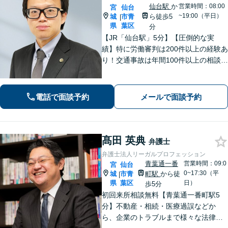
仙台駅
か
営業時間：08:00
宮
仙台
~19:00（平日）
城
市青
ら徒歩5
|
県
葉区
分
【JR「仙台駅」5分】【圧倒的な実
績】特に労働審判は200件以上の経験あ
り！交通事故は年間100件以上の相談対
応！もちろん、債権回収や企業法務ま
で全般に対応できます【社会保険労務
士資格あり】【中小企業診断士資格あ
電話で面談予約
メールで面談予約
り】【東北大学法学研究科助教も経
験】
髙田 英典
弁護士
弁護士法人リーガルプロフェッション
青葉通一番
営業時間：09:0
宮
仙台
0~17:30（平
城
市青
町駅
から徒
|
県
葉区
日）
歩5分
初回来所相談無料【青葉通一番町駅5
分】不動産・相続・医療過誤などか
ら、企業のトラブルまで様々な法律問