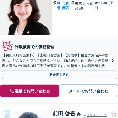
0~17:30（平
城
市青
町駅
から徒
|
県
葉区
日）
歩5分
詐欺被害での債務整理
【初回来所相談無料】【土曜日も営業】【元検事】借金のお悩みや整
理は、どんなことでもご相談ください。自己破産／個人再生／任意整
理／過払い金請求の対応実績が豊富です。依頼者さまの債務額や状況
に応じ、最善の方法をご提案【青葉通一番町駅徒歩5分】
料金表を見る
電話でお問い合わせ
メールでお問い合わせ
前田 啓吾
弁
インタビューを