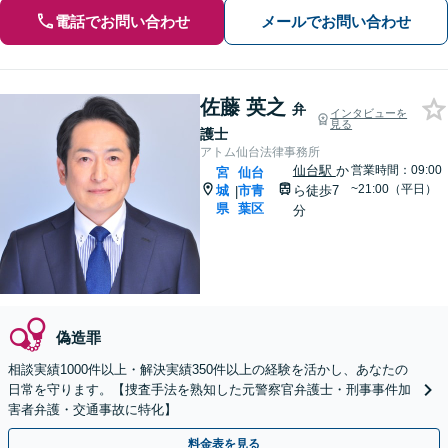
電話でお問い合わせ
メールでお問い合わせ
佐藤 英之
弁
インタビューを
見る
護士
アトム仙台法律事務所
仙台駅
か
営業時間：09:00
宮
仙台
~21:00（平日）
城
市青
ら徒歩7
|
県
葉区
分
偽造罪
相談実績1000件以上・解決実績350件以上の経験を活かし、あなたの
日常を守ります。【捜査手法を熟知した元警察官弁護士・刑事事件加
害者弁護・交通事故に特化】
料金表を見る