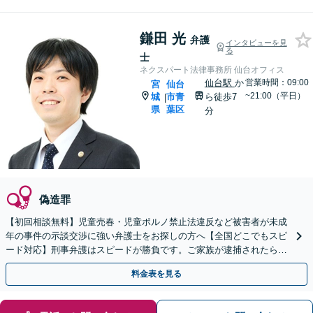
鎌田 光
弁護
インタビューを見
る
士
ネクスパート法律事務所 仙台オフィス
仙台駅
か
営業時間：09:00
宮
仙台
~21:00（平日）
城
市青
ら徒歩7
|
県
葉区
分
偽造罪
【初回相談無料】児童売春・児童ポルノ禁止法違反など被害者が未成
年の事件の示談交渉に強い弁護士をお探しの方へ【全国どこでもスピ
ード対応】刑事弁護はスピードが勝負です。ご家族が逮捕されたら一
刻も早くご相談ください【24時間365日相談受付】
料金表を見る