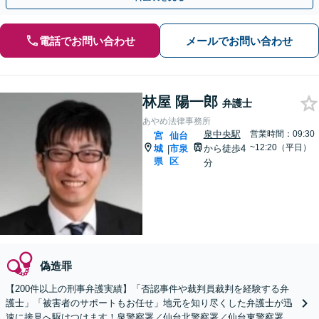
電話でお問い合わせ
メールでお問い合わせ
林屋 陽一郎
弁護士
あやめ法律事務所
泉中央駅
営業時間：09:30
宮
仙台
~12:20（平日）
城
市泉
から徒歩4
|
県
区
分
偽造罪
【200件以上の刑事弁護実績】「否認事件や裁判員裁判を経験する弁
護士」「被害者のサポートもお任せ」地元を知り尽くした弁護士が迅
速に接見へ駆けつけます！泉警察署／仙台北警察署／仙台東警察署／