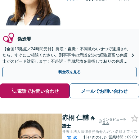
偽造罪
【全国13拠点／24時間受付】痴漢・盗撮・不同意わいせつで逮捕され
たら、すぐにご相談ください。刑事事件の示談交渉の経験豊富な弁護
士がスピード対応します！不起訴・早期釈放を目指して粘りの弁護活
動を行います。
料金表を見る
電話でお問い合わせ
メールでお問い合わせ
赤桐 仁輔
弁
インタビューを
見る
護士
弁護士法人法律事務所せんだい 名取オフィス
杜せきのした
営業時間：09:00~
宮
名