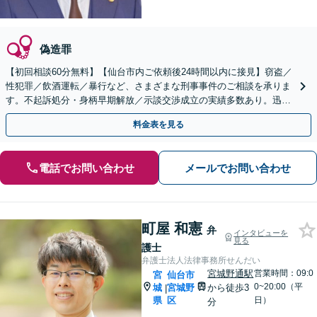
偽造罪
【初回相談60分無料】【仙台市内ご依頼後24時間以内に接見】窃盗／
性犯罪／飲酒運転／暴行など、さまざまな刑事事件のご相談を承りま
す。不起訴処分・身柄早期解放／示談交渉成立の実績多数あり。迅速
かつ的確に弁護活動を開始します【休日・夜間対応可】
料金表を見る
電話でお問い合わせ
メールでお問い合わせ
町屋 和憲
弁
インタビューを
見る
護士
弁護士法人法律事務所せんだい
宮城野通駅
営業時間：09:0
宮
仙台市
0~20:00（平
城
宮城野
から徒歩3
|
県
区
日）
分