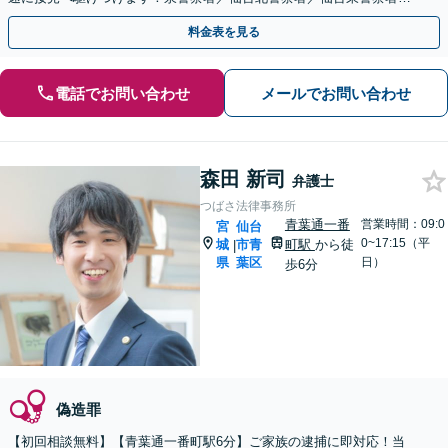
仙台南警察署／仙台中央警察署／若林警察署など
料金表を見る
電話でお問い合わせ
メールでお問い合わせ
森田 新司
弁護士
つばさ法律事務所
青葉通一番
営業時間：09:0
宮
仙台
0~17:15（平
城
市青
町駅
から徒
|
県
葉区
日）
歩6分
偽造罪
【初回相談無料】【青葉通一番町駅6分】ご家族の逮捕に即対応！当