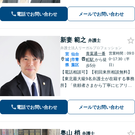
て安心してお任せいただけます。 【相
談料30分1,100円】【大町西公園駅1
電話でお問い合わせ
メールでお問い合わせ
分】【夜間・休日対応可能】
新妻 範之
弁護士
弁護士法人リーガルプロフェッション
青葉通一番
営業時間：09:0
宮
仙台
0~17:30（平
城
市青
町駅
から徒
|
県
葉区
日）
歩5分
【電話相談可】【初回来所相談無料】
【東北最大級9名弁護士が在籍する事務
所】「依頼者さまから丁寧にヒアリン
グし、最適な離婚を提案」「不倫慰謝
料／請求する側・された側どちらも
可」多角的な視点で労働問題をサポー
電話でお問い合わせ
メールでお問い合わせ
ト【休日夜間相談可】【完全個室対
応】
奥山 梢
弁護士