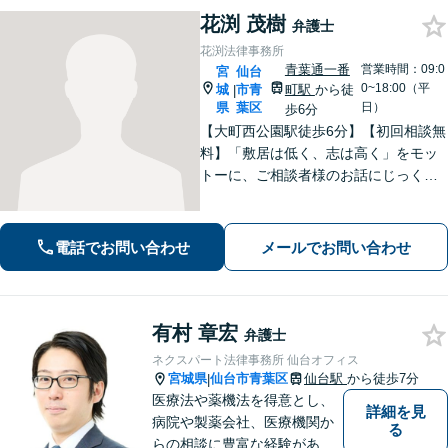
花渕 茂樹
弁護士
花渕法律事務所
青葉通一番
営業時間：09:0
宮
仙台
0~18:00（平
城
市青
町駅
から徒
|
県
葉区
日）
歩6分
【大町西公園駅徒歩6分】【初回相談無
料】「敷居は低く、志は高く」をモッ
トーに、ご相談者様のお話にじっくり
耳を傾けます！豊富な実績と専門知識
を武器に、不安を「その先の安心」へ
と変え、未来を見据えて全力で伴走い
電話でお問い合わせ
メールでお問い合わせ
たします。【電話・メール・WEB相談
可】
有村 章宏
弁護士
ネクスパート法律事務所 仙台オフィス
宮城県
仙台市青葉区
仙台駅
から徒歩7分
|
医療法や薬機法を得意とし、
詳細を見
病院や製薬会社、医療機関か
る
らの相談に豊富な経験があり