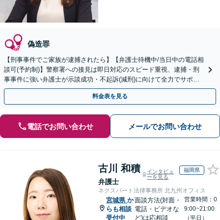
偽造罪
【刑事事件でご家族が逮捕されたら】【弁護士待機中/当日中の電話相
談可(予約制)】警察署への接見は即日対応のスピード重視、逮捕・刑
事事件に強い弁護士が示談成功・不起訴(減刑)に向けて全力でサポー
トします。【加害者側の相談専門】
料金表を見る
電話でお問い合わせ
メールでお問い合わせ
古川 和積
福岡県
インタビュ
ーを見る
弁護士
ネクスパート法律事務所 北九州オフィス
営業時間：0
宮城県
か
面談方法(対面・
らも相談
電話・ビデオな
9:00~21:00
受付中
ど)は応相談
（平日）