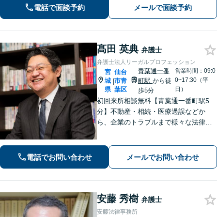
士資格あり】【中小企業診断士資格あ
電話で面談予約
メールで面談予約
り】【東北大学法学研究科助教も経
験】
髙田 英典
弁護士
弁護士法人リーガルプロフェッション
青葉通一番
営業時間：09:0
宮
仙台
0~17:30（平
城
市青
町駅
から徒
|
県
葉区
日）
歩5分
初回来所相談無料【青葉通一番町駅5
分】不動産・相続・医療過誤などか
ら、企業のトラブルまで様々な法律問
題に全力を尽くします。ご相談者様の
お話をお聞きし、最善の解決策へと導
くことを最も重視しています。お困り
電話でお問い合わせ
メールでお問い合わせ
の方はご相談ください。9名の弁護士が
在籍
安藤 秀樹
弁護士
安藤法律事務所