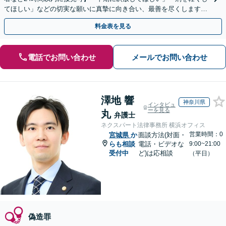
てほしい」などの切実な願いに真摯に向き合い、最善を尽くします
「早期の身柄解放に強み／保釈請求の成功実績多数」
料金表を見る
電話でお問い合わせ
メールでお問い合わせ
澤地 響
神奈川県
インタビュ
ーを見る
丸
弁護士
ネクスパート法律事務所 横浜オフィス
営業時間：0
宮城県
か
面談方法(対面・
らも相談
電話・ビデオな
9:00~21:00
受付中
ど)は応相談
（平日）
偽造罪