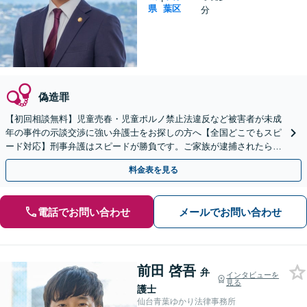
県
葉区
分
偽造罪
【初回相談無料】児童売春・児童ポルノ禁止法違反など被害者が未成
年の事件の示談交渉に強い弁護士をお探しの方へ【全国どこでもスピ
ード対応】刑事弁護はスピードが勝負です。ご家族が逮捕されたら一
刻も早くご相談ください【24時間365日相談受付】
料金表を見る
電話でお問い合わせ
メールでお問い合わせ
前田 啓吾
弁
インタビューを
見る
護士
仙台青葉ゆかり法律事務所