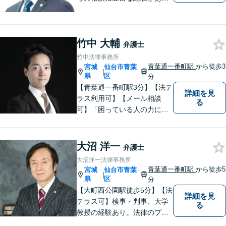
ます。【初回相談無料】ご依
頼者様の声に真摯に耳を傾
け、「法律の能力」「コミュ
竹中 大輔
ニケーション力」「リサーチ
弁護士
力」をフルに用いて、真の救
竹中法律事務所
済を目指します。【分割払い
青葉通一番町駅
から徒歩3
宮城
仙台市青葉
|
可】
県
区
分
【青葉通一番町駅3分】【法テ
詳細を見
ラス利用可】【メール相談
る
可】「困っている人の力にな
りたい」という思いを強く持
って日々業務に取り組んでお
ります。 依頼者の思いに寄り
大沼 洋一
弁護士
添い、丁寧な対応を心がけて
大沼洋一法律事務所
おりますので、ぜひご相談く
青葉通一番町駅
から徒歩5
宮城
仙台市青葉
|
ださい。
県
区
分
【大町西公園駅徒歩5分】【法
詳細を見
テラス可】検事・判事、大学
る
教授の経験あり。法律のプロ
フェッショナルとして、常に