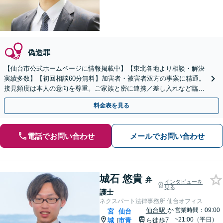
偽造罪
【仙台市公式ホームページに情報掲載中】【東北各地より相談・解決
実績多数】【初回相談60分無料】加害者・被害者双方の事案に精通。
接見頻度は本人の意向を尊重。ご家族と密に連携／差し入れなど臨機
応変に対応。
料金表を見る
電話でお問い合わせ
メールでお問い合わせ
城石 悠貴
弁
インタビューを
見る
護士
ネクスパート法律事務所 仙台オフィス
仙台駅
か
営業時間：09:00
宮
仙台
~21:00（平日）
城
市青
ら徒歩7
|