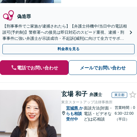
偽造罪
【刑事事件でご家族が逮捕されたら】【弁護士待機中/当日中の電話相
談可(予約制)】警察署への接見は即日対応のスピード重視、逮捕・刑
事事件に強い弁護士が示談成功・不起訴(減刑)に向けて全力でサポー
トします。【加害者側の相談専門】
料金表を見る
電話でお問い合わせ
メールでお問い合わせ
玄場 和子
弁護士
東京都
東京スタートアップ法律事務所
営業時間：0
宮城県
か
面談方法(対面・
らも相談
電話・ビデオな
6:30~22:00
受付中
ど)は応相談
（平日）