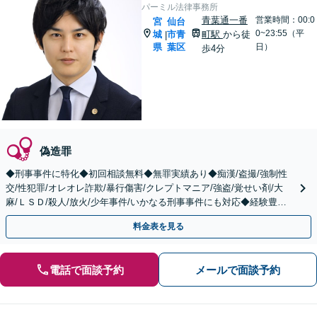
パーミル法律事務所
青葉通一番
営業時間：00:0
宮
仙台
0~23:55（平
城
市青
町駅
から徒
|
県
葉区
日）
歩4分
偽造罪
◆刑事事件に特化◆初回相談無料◆無罪実績あり◆痴漢/盗撮/強制性
交/性犯罪/オレオレ詐欺/暴行傷害/クレプトマニア/強盗/覚せい剤/大
麻/ＬＳＤ/殺人/放火/少年事件/いかなる刑事事件にも対応◆経験豊富
◆まずはご相談下さい。
料金表を見る
電話で面談予約
メールで面談予約