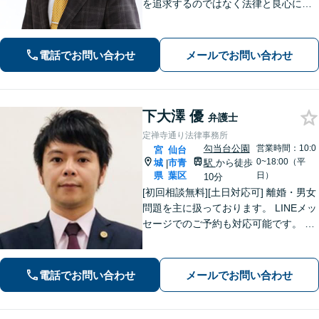
を追求するのではなく法律と良心に従
って紛争の解決をすることが大切だと
考えています。依頼者様の意向を丁寧
にお聞きしご要望に沿った解決をする
電話でお問い合わせ
メールでお問い合わせ
ように心がけています。お気軽にご相
談ください。
下大澤 優
弁護士
定禅寺通り法律事務所
勾当台公園
営業時間：10:0
宮
仙台
0~18:00（平
城
市青
駅
から徒歩
|
県
葉区
日）
10分
[初回相談無料][土日対応可] 離婚・男女
問題を主に扱っております。 LINEメッ
セージでのご予約も対応可能です。 LI
NEでのご予約をご希望の場合は、以下
のリンクからご登録ください。 https://l
in.ee/uFqpYWb
電話でお問い合わせ
メールでお問い合わせ