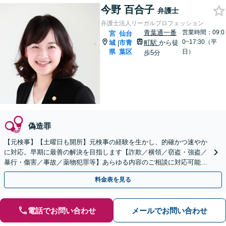
今野 百合子
弁護士
弁護士法人リーガルプロフェッション
青葉通一番
営業時間：09:0
宮
仙台
0~17:30（平
城
市青
町駅
から徒
|
県
葉区
日）
歩5分
偽造罪
【元検事】【土曜日も開所】元検事の経験を生かし、的確かつ速やか
に対応。早期に最善の解決を目指します【詐欺／横領／窃盗・強盗／
暴行・傷害／事故／薬物犯罪等】あらゆる内容のご相談に対応可能で
す【青葉通一番町駅徒歩5分】
料金表を見る
電話でお問い合わせ
メールでお問い合わせ