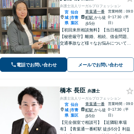
弁護士法人リーガルプロフェッション
青葉通一番
営業時間：09:0
宮
仙台
0~17:30（平
城
市青
町駅
から徒
|
県
葉区
日）
歩5分
【初回来所相談無料】【当日相談可】
【秘密厳守】離婚、相続、借金問題、
交通事故など様々なお悩みについて、
誠実にお話しをうかがいスピーディー
な問題解決を目指します。まずはお気
軽にご相談下さい。
電話でお問い合わせ
メールでお問い合わせ
橋本 長臣
弁護士
弁護士法人リーガルプロフェッション
青葉通一番
営業時間：09:0
宮
仙台
0~17:30（平
城
市青
町駅
から徒
|
県
葉区
日）
歩5分
【完全個室で相談可】【近隣駐車場
有】【青葉通一番町駅 徒歩5分】利益