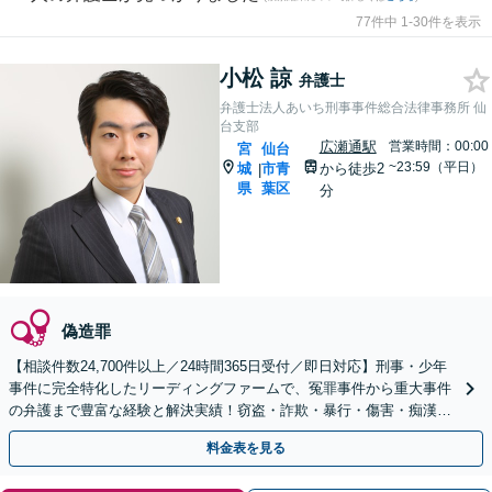
77件中 1-30件を表示
小松 諒
弁護士
弁護士法人あいち刑事事件総合法律事務所 仙
台支部
広瀬通駅
営業時間：00:00
宮
仙台
~23:59（平日）
城
市青
から徒歩2
|
県
葉区
分
偽造罪
【相談件数24,700件以上／24時間365日受付／即日対応】刑事・少年
事件に完全特化したリーディングファームで、冤罪事件から重大事件
の弁護まで豊富な経験と解決実績！窃盗・詐欺・暴行・傷害・痴漢・
盗撮・薬物犯罪など幅広い分野に対応可能です！
料金表を見る