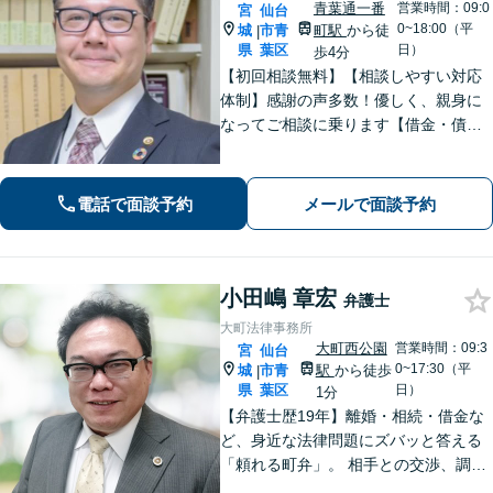
青葉通一番
営業時間：09:0
宮
仙台
0~18:00（平
城
市青
町駅
から徒
|
県
葉区
日）
歩4分
【初回相談無料】【相談しやすい対応
体制】感謝の声多数！優しく、親身に
なってご相談に乗ります【借金・債務
整理】法テラス利用可能。すぐに督促
をストップし、再スタートを切るサポ
ートを【離婚問題】男性側からの相談
電話で面談予約
メールで面談予約
実績が豊富です【青葉通一番町駅4分】
小田嶋 章宏
弁護士
大町法律事務所
大町西公園
営業時間：09:3
宮
仙台
0~17:30（平
城
市青
駅
から徒歩
|
県
葉区
日）
1分
【弁護士歴19年】離婚・相続・借金な
ど、身近な法律問題にズバッと答える
「頼れる町弁」。 相手との交渉、調
停、裁判、各種手続まで、必要に応じ