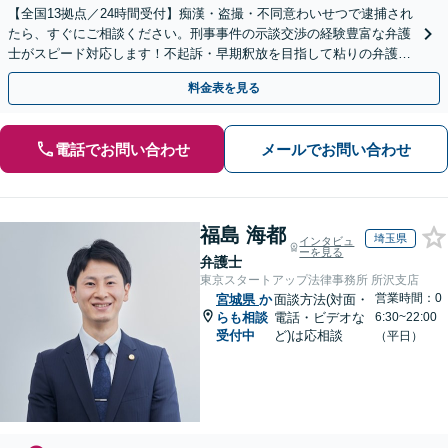
【全国13拠点／24時間受付】痴漢・盗撮・不同意わいせつで逮捕され
たら、すぐにご相談ください。刑事事件の示談交渉の経験豊富な弁護
士がスピード対応します！不起訴・早期釈放を目指して粘りの弁護活
動を行います。
料金表を見る
電話でお問い合わせ
メールでお問い合わせ
福島 海都
埼玉県
インタビュ
ーを見る
弁護士
東京スタートアップ法律事務所 所沢支店
営業時間：0
宮城県
か
面談方法(対面・
らも相談
電話・ビデオな
6:30~22:00
受付中
ど)は応相談
（平日）