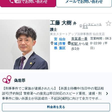
電話でお問い合わせ
メールでお問い合わせ
工藤 大樹
弁
インタビューを
見る
護士
東京スタートアップ法律事務所 仙台支店
青葉通一番
営業時間：06:3
宮
仙台
0~22:00（平
城
市青
町駅
から徒
|
県
葉区
日）
歩1分
偽造罪
【刑事事件でご家族が逮捕されたら】【弁護士待機中/当日中の電話相
談可(予約制)】警察署への接見は即日対応のスピード重視、逮捕・刑
事事件に強い弁護士が示談成功・不起訴(減刑)に向けて全力でサポー
トします。【加害者側の相談専門】
料金表を見る