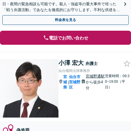
日・夜間の緊急相談も可能です。殺人・強盗等の重大事件で培った
「戦う弁護活動」であなたを徹底的にお守りします。不利な供述を防
ぐ在宅事件の取調べ同行もお任せください。
料金表を見る
電話でお問い合わせ
小澤 宏大
弁護士
仙台榴岡法律事務所
宮城野通駅
営業時間：09:3
宮
仙台市
0~19:00（平
城
宮城野
から徒歩4
|
県
区
日）
分
偽造罪