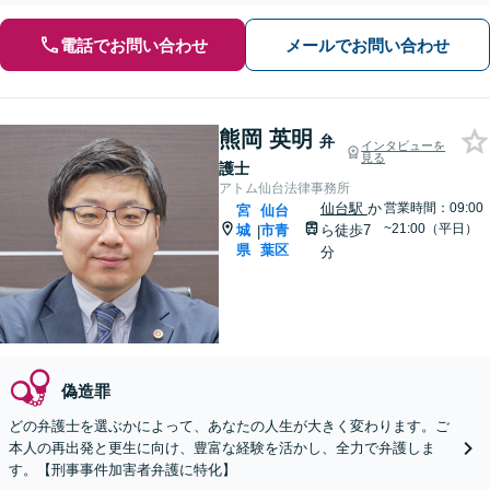
電話でお問い合わせ
メールでお問い合わせ
熊岡 英明
弁
インタビューを
見る
護士
アトム仙台法律事務所
仙台駅
か
営業時間：09:00
宮
仙台
~21:00（平日）
城
市青
ら徒歩7
|
県
葉区
分
偽造罪
どの弁護士を選ぶかによって、あなたの人生が大きく変わります。ご
本人の再出発と更生に向け、豊富な経験を活かし、全力で弁護しま
す。【刑事事件加害者弁護に特化】