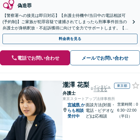
偽造罪
【警察署への接見は即日対応】【弁護士待機中/当日中の電話相談可
(予約制)】ご家族が犯罪容疑で逮捕されてしまったら刑事事件担当の
弁護士が身柄釈放・不起訴獲得に向けて全力でサポートします。【毎
月100名以上の相談実績】【全国対応】
料金表を見る
電話でお問い合わせ
メールでお問い合わせ
瀧澤 花梨
東京都
インタビュ
ーを見る
弁護士
東京スタートアップ法律事務所
営業時間：0
宮城県
か
面談方法(対面・
らも相談
電話・ビデオな
6:30~22:00
受付中
ど)は応相談
（平日）