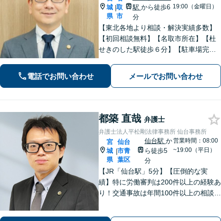
19:00（金曜日）
城
取
駅
から徒歩6
|
県
市
分
【東北各地より相談・解決実績多数】
【初回相談無料】【名取市所在】【杜
せきのした駅徒歩６分】【駐車場完
備】法律問題を抱える方々の不安を一
日でも早く取り除き、穏やかな日常を
電話でお問い合わせ
メールでお問い合わせ
取り戻せるよう尽力いたします。【完
全個室・防音】【プライバシー配慮】
都築 直哉
弁護士
弁護士法人平松剛法律事務所 仙台事務所
仙台駅
か
営業時間：08:00
宮
仙台
~19:00（平日）
城
市青
ら徒歩5
|
県
葉区
分
【JR「仙台駅」5分】【圧倒的な実
績】特に労働審判は200件以上の経験あ
り！交通事故は年間100件以上の相談対
応！もちろん、債権回収や企業法務ま
で全般に対応できます【社会保険労務