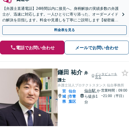
【弁護士直通電話】24時間以内に接見へ。身柄解放の実績多数の弁護
士が、迅速に対応します。一人ひとりに寄り添った、オーダーメイド
の解決を目指します。料金や見通しを丁寧にご説明します【秘密厳
守】【夜間・休日相談可】
料金表を見る
電話でお問い合わせ
メールでお問い合わせ
鎌田 祐介
弁
インタビューを
見る
護士
弁護士法人プロテクトスタンス 仙台事務所
仙台駅
か
営業時間：09:00
宮
仙台
~21:00（平日）
城
市青
ら徒歩1
|
県
葉区
分