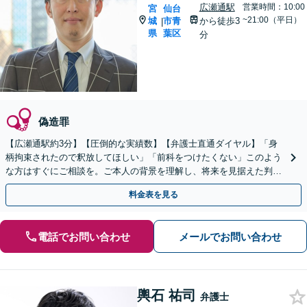
広瀬通駅
営業時間：10:00
宮
仙台
~21:00（平日）
城
市青
から徒歩3
|
県
葉区
分
偽造罪
【広瀬通駅約3分】【圧倒的な実績数】【弁護士直通ダイヤル】「身
柄拘束されたので釈放してほしい」「前科をつけたくない」このよう
な方はすぐにご相談を。ご本人の背景を理解し、将来を見据えた判決
獲得・更正をサポートいたします。【初回60分無料相談】
料金表を見る
電話でお問い合わせ
メールでお問い合わせ
輿石 祐司
弁護士