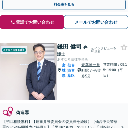
料金表を見る
電話でお問い合わせ
メールでお問い合わせ
鎌田 健司
弁
インタビューを
見る
護士
あすなろ法律事務所
青葉通一番
営業時間：09:1
宮
仙台
5~19:00（平
城
市青
町駅
から徒
|
県
葉区
日）
歩5分
偽造罪
【初回相談無料】【刑事弁護委員会の委員長を経験】【仙台中央警察
署など24時間以内に接見可】「早期に釈放してほしい」「刑を軽くし