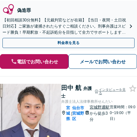
偽造罪
【初回相談30分無料】【元裁判官などが在籍】【当日・夜間・土日祝
日対応】ご家族が逮捕されたらすぐご相談ください。刑事弁護はスピ
ード勝負！早期釈放・不起訴処分を目指して全力でサポートします。
【スピード対応】
料金表を見る
電話でお問い合わせ
メールでお問い合わせ
田中 航
弁護
インタビューを見
る
士
弁護士法人法律事務所せんだい
宮城野通駅
営業時間：09:0
宮
仙台市
0~19:00（平
城
宮城野
から徒歩3
|
県
区
日）
分