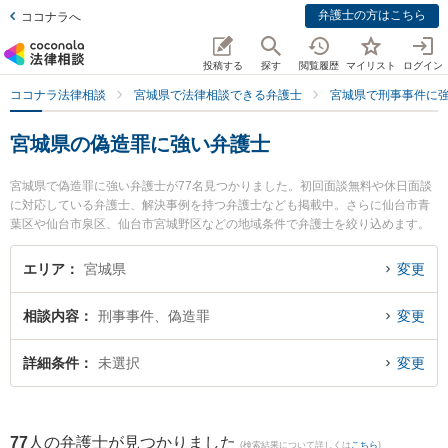
弁護士の方はこちら
ココナラへ
投稿する
探す
閲覧履歴
マイリスト
ログイン
ココナラ法律相談
宮城県で法律相談できる弁護士
宮城県で刑事事件に
宮城県の偽造罪に強い弁護士
宮城県で偽造罪に強い弁護士が77名見つかりました。初回面談無料や休日面談
に対応している弁護士、解決事例を持つ弁護士なども掲載中。さらに仙台市青
葉区や仙台市泉区、仙台市宮城野区などの地域条件で弁護士を絞り込めます。
刑事事件に関係する加害者側や少年犯罪、再犯・前科あり等の細かな分野での
絞り込み検索もでき便利です。特に弁護士法人あいち刑事事件総合法律事務所
エリア
宮城県
変更
仙台支部の小松 諒弁護士やアトム仙台法律事務所の佐藤 英之弁護士、あやめ法
律事務所の林屋 陽一郎弁護士のプロフィール情報や弁護士費用、強みなどが注
相談内容
刑事事件、偽造罪
変更
目されています。『宮城県で土日や夜間に発生した偽造罪のトラブルを今すぐ
に弁護士に相談したい』『偽造罪のトラブル解決の実績豊富な近くの弁護士を
検索したい』『初回相談無料で偽造罪を法律相談できる宮城県内の弁護士に相
詳細条件
未選択
変更
談予約したい』などでお困りの相談者さんにおすすめです。
77
人の弁護士が見つかりました
(検索結果について詳しくは
こちら
)