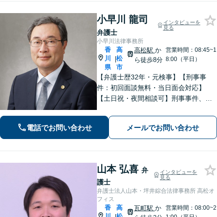
小早川 龍司
インタビューを
見る
弁護士
小早川法律事務所
香
高
高松駅
か
営業時間：08:45~1
川
松
|
8:00（平日）
ら徒歩8分
県
市
【弁護士歴32年・元検事】【刑事事
件：初回面談無料・当日面会対応】
【土日祝・夜間相談可】刑事事件、離
婚・男女問題、相続、交通事故、債務
整理等。地域密着型で丁寧に対応しま
電話でお問い合わせ
メールでお問い合わせ
す。【高松駅徒歩10分】【所属弁護士3
名】
山本 弘喜
弁
インタビューを
見る
護士
弁護士法人山本・坪井綜合法律事務所 高松オ
フィス
香
高
瓦町駅
か
営業時間：08:00~2
川
松
|