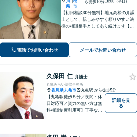
川
松
|
18:00（平日）
ら徒歩10分
県
市
【初回相談30分無料】地元高松の弁護
士として、親しみやすく頼りやすい法
律の相談相手としてあり続けます【相
続問題】他士業とスムーズに連携し、
納得できる解決の実現を目指します
【離婚問題】不貞慰謝料の請求する側
電話でお問い合わせ
メールでお問い合わせ
／された側、双方に対応【弁護士歴10
年以上】
久保田 仁
弁護士
丸亀みらい法律事務所
香川県
丸亀市
丸亀駅
から徒歩5分
|
【丸亀駅徒歩５分／夜間・休
詳細を見
日対応可／資力の無い方は無
る
料相談制度利用可】丁寧な対
応を心がけております。お気
軽にご相談ください。（相談
は事前に御予約願います）