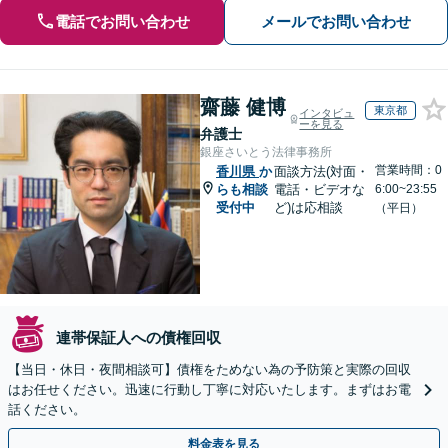
電話でお問い合わせ
メールでお問い合わせ
齋藤 健博
東京都
インタビュ
ーを見る
弁護士
銀座さいとう法律事務所
営業時間：0
香川県
か
面談方法(対面・
らも相談
電話・ビデオな
6:00~23:55
受付中
ど)は応相談
（平日）
連帯保証人への債権回収
【当日・休日・夜間相談可】債権をためない為の予防策と実際の回収
はお任せください。迅速に行動し丁寧に対応いたします。まずはお電
話ください。
料金表を見る