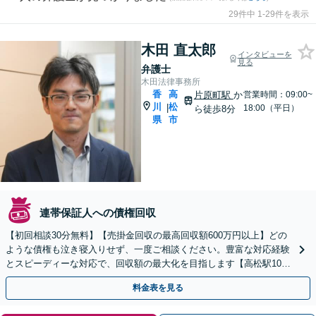
29件中 1-29件を表示
木田 直太郎
インタビューを
見る
弁護士
木田法律事務所
香
高
片原町駅
か
営業時間：09:00~
川
松
|
18:00（平日）
ら徒歩8分
県
市
連帯保証人への債権回収
【初回相談30分無料】【売掛金回収の最高回収額600万円以上】どの
ような債権も泣き寝入りせず、一度ご相談ください。豊富な対応経験
とスピーディーな対応で、回収額の最大化を目指します【高松駅10
分】【平日夜間・土日祝対応可（要予約）】
料金表を見る