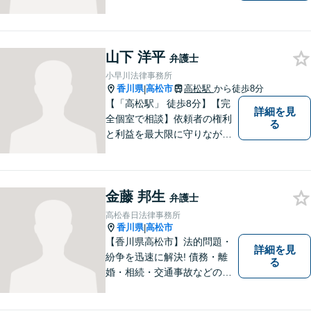
様が望んでいる解決は何かを
しっかり把握してから解決に
向けて取り組むことを大切に
山下 洋平
しています。お悩みの方はぜ
弁護士
ひご相談ください。
小早川法律事務所
香川県
高松市
高松駅
から徒歩8分
|
【「高松駅」 徒歩8分】【完
詳細を見
全個室で相談】依頼者の権利
る
と利益を最大限に守りなが
ら、効果的な法的手続きを進
めるよう努めます。 問題が悪
化する前におよその方向性を
金藤 邦生
見出すお手伝いができれば、
弁護士
幸いです。お気軽にご相談く
高松春日法律事務所
ださい。
香川県
高松市
|
【香川県高松市】法的問題・
詳細を見
紛争を迅速に解決! 債務・離
る
婚・相続・交通事故などの問
題でお困り方はぜひ一度ご相
談ください。