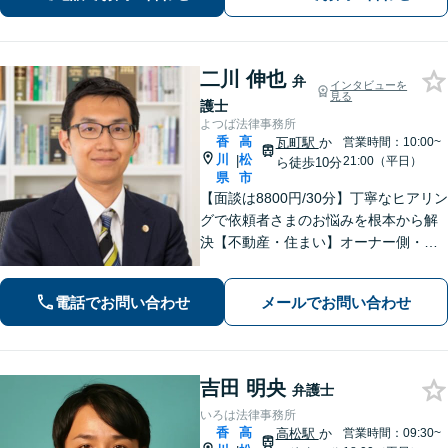
題】DV被害へ積極的に対応。お気軽に
ご相談ください。
二川 伸也
弁
インタビューを
見る
護士
よつば法律事務所
香
高
瓦町駅
か
営業時間：10:00~
川
松
|
21:00（平日）
ら徒歩10分
県
市
【面談は8800円/30分】丁寧なヒアリン
グで依頼者さまのお悩みを根本から解
決【不動産・住まい】オーナー側・借
主側どちらの対応も可能です【相続・
遺言】他士業との連携でスピーディー
電話でお問い合わせ
メールでお問い合わせ
に解決します【夜間・休日相談可】
【個室完備】【瓦町駅10分】
吉田 明央
弁護士
いろは法律事務所
香
高
高松駅
か
営業時間：09:30~