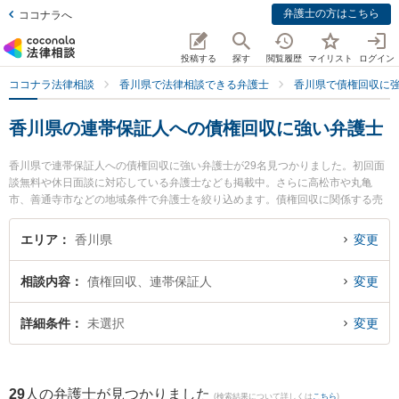
弁護士の方はこちら
ココナラへ
投稿する
探す
閲覧履歴
マイリスト
ログイン
ココナラ法律相談
香川県で法律相談できる弁護士
香川県で債権回収に
香川県の連帯保証人への債権回収に強い弁護士
香川県で連帯保証人への債権回収に強い弁護士が29名見つかりました。初回面
談無料や休日面談に対応している弁護士なども掲載中。さらに高松市や丸亀
市、善通寺市などの地域条件で弁護士を絞り込めます。債権回収に関係する売
掛金回収や債権回収代行、債権の時効中断等の細かな分野での絞り込み検索も
でき便利です。特に木田法律事務所の木田 直太郎弁護士やはるかぜ法律事務所
エリア
香川県
変更
の柳浦 清文弁護士、小早川法律事務所の小早川 龍司弁護士のプロフィール情報
や弁護士費用、強みなどが注目されています。『香川県で土日や夜間に発生し
相談内容
債権回収、連帯保証人
変更
た連帯保証人への債権回収のトラブルを今すぐに弁護士に相談したい』『連帯
保証人への債権回収のトラブル解決の実績豊富な近くの弁護士を検索したい』
『初回相談無料で連帯保証人への債権回収を法律相談できる香川県内の弁護士
詳細条件
未選択
変更
に相談予約したい』などでお困りの相談者さんにおすすめです。
29
人の弁護士が見つかりました
(検索結果について詳しくは
こちら
)