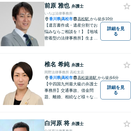
前原 雅也
明を心がけています。早期解
弁護士
決のため、まずはお気軽にご
いろは法律事務所
相談ください。
香川県
高松市
高松駅
から徒歩10分
|
【遺言書作成・遺産分割でお
詳細を見
悩みならご相談を！】【地域
る
密着型の法律事務所】生まれ
育った香川県・高松市で、法
律問題にお悩みの方々の心強
い味方として、日々法律業務
椎名 希純
に取り組んでいます。相談・
弁護士
依頼しやすい環境づくりを徹
岡野法律事務所 高松支店
底しています！【ZOOM面談
香川県
高松市
高松築港駅
から徒歩6分
|
対応可】
【中四国九州最大級の弁護士
詳細を見
事務所】交通事故、借金問
る
題、離婚、相続など様々な問
題について、「何度でも無
料」の相談を行っています！
まずはお気軽にご相談くださ
白河原 将
い！
弁護士