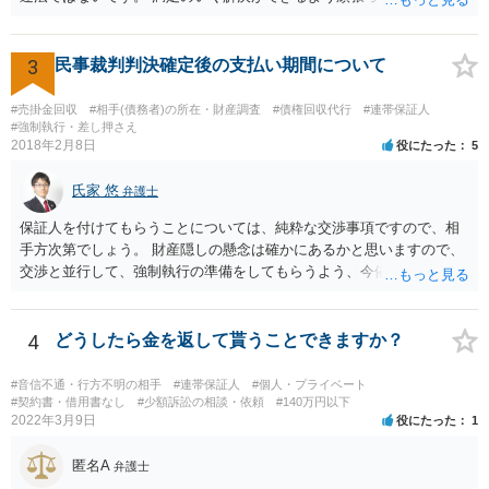
3
民事裁判判決確定後の支払い期間について
#売掛金回収
#相手(債務者)の所在・財産調査
#債権回収代行
#連帯保証人
#強制執行・差し押さえ
2018年2月8日
役にたった
5
氏家 悠
弁護士
保証人を付けてもらうことについては、純粋な交渉事項ですので、相
手方次第でしょう。 財産隠しの懸念は確かにあるかと思いますので、
交渉と並行して、強制執行の準備をしてもらうよう、今依頼されてい
る弁護士の先生と協議してみてはいかがでしょうか。 強制執行に強い
弁護士の探し方ですが、弁護士のウェブページなどがひとつの目安に
なります。 ただ、ウェブページの記載内容が確実というわけでもない
4
どうしたら金を返して貰うことできますか？
ので、実際に面談してみて、その弁護士ならどういう風に進めるか聞
いてみるのがよいと思います。
#音信不通・行方不明の相手
#連帯保証人
#個人・プライベート
#契約書・借用書なし
#少額訴訟の相談・依頼
#140万円以下
2022年3月9日
役にたった
1
匿名A
弁護士