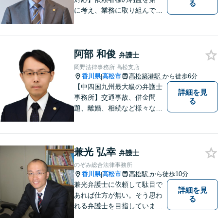
る
に考え、業務に取り組んでお
ります。秘密厳守、親身な相
談、最適な解決策をご提案い
たします。離婚・借金・刑事
阿部 和俊
事件・交通事故・不動産問題
弁護士
など幅広く対応。即日対応も
岡野法律事務所 高松支店
可能。まずはお気軽にご相談
香川県
高松市
高松築港駅
から徒歩6分
|
ください。
【中四国九州最大級の弁護士
詳細を見
事務所】交通事故、借金問
る
題、離婚、相続など様々な問
題について、「何度でも無
料」の相談を行っています！
まずはお気軽にご相談くださ
兼光 弘幸
い！
弁護士
のぞみ総合法律事務所
香川県
高松市
高松駅
から徒歩10分
|
兼光弁護士に依頼して駄目で
詳細を見
あれば仕方が無い。そう思わ
る
れる弁護士を目指していま
す。