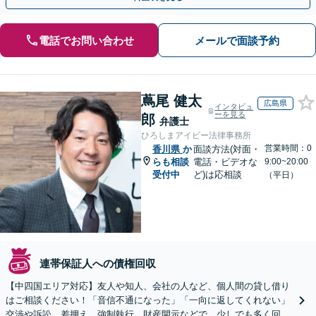
電話でお問い合わせ
メールで面談予約
蔦尾 健太
広島県
インタビュ
ーを見る
郎
弁護士
ひろしまアイビー法律事務所
営業時間：0
香川県
か
面談方法(対面・
らも相談
電話・ビデオな
9:00~20:00
受付中
ど)は応相談
（平日）
連帯保証人への債権回収
【中四国エリア対応】友人や知人、会社の人など、個人間の貸し借り
はご相談ください！「音信不通になった」「一向に返してくれない」
交渉や訴訟、差押え、強制執行、財産開示などで、少しでも多く回収