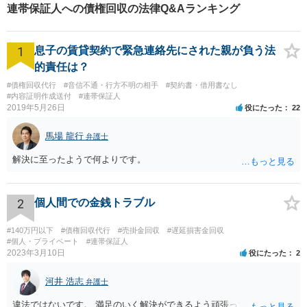
連帯保証人への債権回収の法律Q&Aランキング
1
息子の賃貸契約で緊急連絡先にされた親が負う法
的責任は？
#債権回収代行
#音信不通・行方不明の相手
#契約書・借用書なし
#内容証明作成送付
#連帯保証人
2019年5月26日
役にたった
22
馬場 龍行
弁護士
解決に至ったようで何よりです。
2
個人間での金銭トラブル
#140万円以下
#債権回収代行
#売掛金回収
#遅延損害金回収
#個人・プライベート
#連帯保証人
2023年3月10日
役にたった
2
河井 浩志
弁護士
違法ではないです。 満足のいく解決ができるよう頑張ってください。