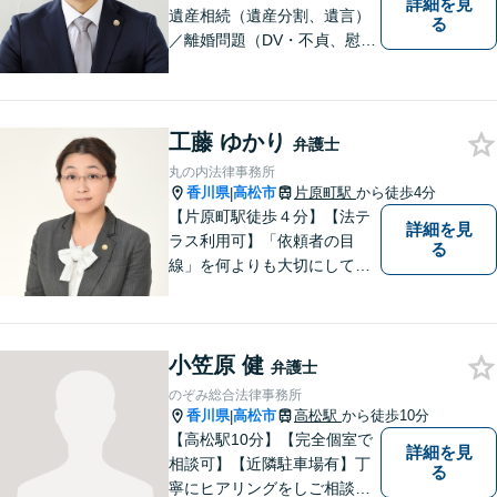
詳細を見
遺産相続（遺産分割、遺言）
る
／離婚問題（DV・不貞、慰謝
料、財産分与）／不動産／刑
事弁護など取扱い。満足度の
高いリーガルサービスをご提
供します。
工藤 ゆかり
弁護士
丸の内法律事務所
香川県
高松市
片原町駅
から徒歩4分
|
【片原町駅徒歩４分】【法テ
詳細を見
ラス利用可】「依頼者の目
る
線」を何よりも大切にしてい
きたいと考えています。依頼
者の目線に立って、依頼者に
寄り添い、依頼者に納得して
小笠原 健
頂ける事件解決を目指して参
弁護士
ります。【当日／夜間／休日
のぞみ総合法律事務所
対応可】お気軽にご相談くだ
香川県
高松市
高松駅
から徒歩10分
|
さい。
【高松駅10分】【完全個室で
詳細を見
相談可】【近隣駐車場有】丁
る
寧にヒアリングをしご相談者