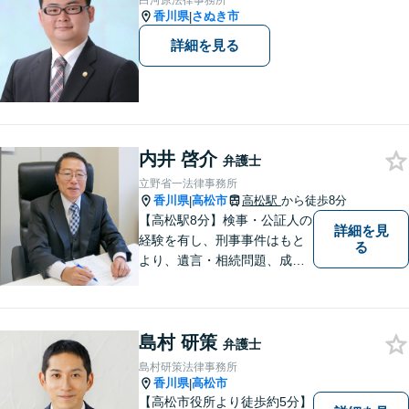
白河原法律事務所
香川県
さぬき市
|
詳細を見る
内井 啓介
弁護士
立野省一法律事務所
香川県
高松市
高松駅
から徒歩8分
|
【高松駅8分】検事・公証人の
詳細を見
経験を有し、刑事事件はもと
る
より、遺言・相続問題、成年
後見関係・任意後見契約、家
族信託契約、離婚問題などの
家事関係の事件を中心に取り
島村 研策
扱うほか、一般民事事件も取
弁護士
り扱っております。
島村研策法律事務所
香川県
高松市
|
【高松市役所より徒歩約5分】