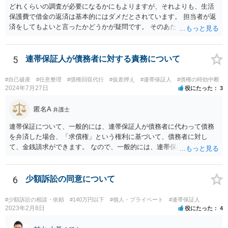
どれくらいの調査が必要になるかにもよりますが、それよりも、生活
保護費で借金の返済は基本的にはダメだとされています。 担当者が返
済をしてもよいと言ったかどうかが疑問です。 そのあたりは、ネット
で「生活保護」「借金」「返済」といったキーワードで検索すれば詳
しい記事が出てきますので、一度見てみてもいいかもしれません。
5
連帯保証人が債務者に対する責務について
#自己破産
#任意整理
#債権回収代行
#仮差押え
#連帯保証人
#債権の時効中断
2024年7月27日
役にたった
3
匿名A
弁護士
連帯保証について、一般的には、連帯保証人が債務者に代わって債務
を弁済した場合、「求償権」という権利に基づいて、債務者に対し
て、金銭請求ができます。 なので、一般的には、連帯保証人が代わり
に返済してくれた場合には、代わりに返済してもらった金額を、債務
者が連帯債務者に支払わなければならない、ということになります。
ご質問の構成の違いを確認されたい意図は分かりかねますが、結論と
6
少額訴訟の同意について
しては、一般的には「求償権」に基づいて上記のような処理になるか
と思います。
#少額訴訟の相談・依頼
#140万円以下
#個人・プライベート
#連帯保証人
2023年2月8日
役にたった
4