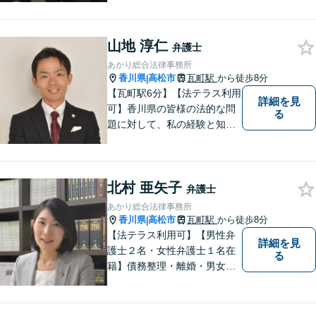
山地 淳仁
弁護士
あかり総合法律事務所
香川県
高松市
瓦町駅
から徒歩8分
|
【瓦町駅6分】【法テラス利用
詳細を見
可】香川県の皆様の法的な問
る
題に対して、私の経験と知識
を活かし、最善の解決策をご
提案いたします。どんなお悩
みでもお気軽にご相談くださ
北村 亜矢子
い。少しでもお役に立てるよ
弁護士
う全力でサポートいたしま
あかり総合法律事務所
す。
香川県
高松市
瓦町駅
から徒歩8分
|
【法テラス利用可】【男性弁
詳細を見
護士２名・女性弁護士１名在
る
籍】債務整理・離婚・男女問
題・相続・労働問題・企業法
務・犯罪被害者支援に注力。
丁寧な対応とわかりやすい説