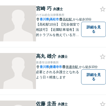
宮崎 巧
弁護士
のぞみ総合法律事務所
香川県
高松市
高松駅
から徒歩10分
|
【高松駅10分】【完全個室で
詳細を見
相談可】【近隣駐車場有】法
る
的トラブルを抱えている方の
不安を一日でも早く取り除
き、穏やかな日々を取り戻す
お手伝いがしたいと考えてい
高丸 雄介
ます。お悩みの方はぜひご相
弁護士
談にいらしてください。
善通寺法律事務所
香川県
善通寺市
善通寺駅
から徒歩10分
|
必要とされる弁護士となれる
詳細を見
よう日々精進します
る
佐藤 圭吾
弁護士