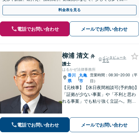
できるよう尽力【休日・夜間対応】【弁護士歴15年以上】
料金表を見る
電話でお問い合わせ
メールでお問い合わせ
柳浦 清文
弁
インタビューを
見る
護士
はるかぜ法律事務所
香川
丸亀
営業時間：08:30~20:00（平
|
県
市
日）
【元検事】【休日夜間相談可(予約制)】
「証拠が少ない事案」や「不利と思わ
れる事案」でも粘り強く立証へ。刑事
事件だけでなく、離婚、相続、交通事
故、不動産などのトラブルにも幅広く
対応。丁寧な説明とヒアリングで、問
電話でお問い合わせ
メールでお問い合わせ
題解決に尽力します。