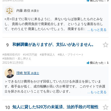
は、お母様に注意するしかないですが、お母様が勝手に署名した場合
2018年1月13日
役にたった
3
は保証契約は無効ですので、仮に金融機関等から相談者様のもとに請
求が来た場合は支払いを拒否できます。
内藤 政信
弁護士
○月○日までに取りに来るように、 来ないならば放棄したものとみな
し、 貴殿らの費用負担で廃棄処分します、 というような書面を出し
て、そのうえで 廃棄したらいいでしょう。 廃棄する前に、写真をとっ
ておくこと ですね。
9
和解調書がありますが、支払いがありません。
#債権回収代行
#140万円超
#連帯保証人
#個人・プライベート
#強制執行・差し押さえ
2021年11月9日
役にたった
1
理崎 智英
弁護士
＞できるだけ費用をかけず回収していただける弁護士を探していま
す。着手金が低く、成功報酬が高い方が希望です。 このサイトで弁護
士を探されるということでも良いと思います。
10
知人に貸した520万の未返済、法的手段の可能性