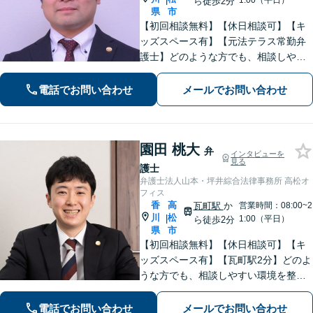
1:00（平日）
ら徒歩2分
県
市
【初回相談無料】【休日相談可】【キ
ッズスペース有】【元法テラス常勤弁
護士】どのような方でも、相談しやす
い環境を整えています。依頼者様に寄
り添った対応を心がけています。【離
電話でお問い合わせ
メールでお問い合わせ
婚・男女問題】DV被害へ積極的に対
応。お気軽にご相談ください。
園田 桃大
弁
インタビューを
見る
護士
弁護士法人山本・坪井綜合法律事務所 高松オ
フィス
香
高
瓦町駅
か
営業時間：08:00~2
川
松
|
1:00（平日）
ら徒歩2分
県
市
【初回相談無料】【休日相談可】【キ
ッズスペース有】【瓦町駅2分】どのよ
うな方でも、相談しやすい環境を整え
ています。依頼者様に寄り添った対応
を心がけています。【離婚・男女問
電話でお問い合わせ
メールでお問い合わせ