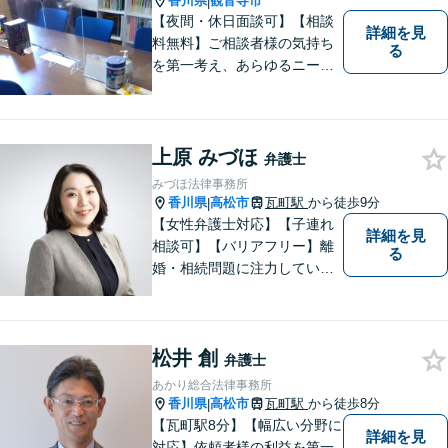
香川県
観音寺市
|
【夜間・休日面談可】【相談
詳細を見
料無料】ご相談者様の気持ち
る
を第一考え、あらゆるニーズ
にお応えできるプロフェッシ
ョナルとして、地域の皆さま
の問題解決のサポートをさせ
ていただきます。ご相談は無
上原 みづほ
弁護士
料ですので、お気軽にご相談
みづほ法律事務所
ください。
香川県
高松市
瓦町駅
から徒歩9分
|
【女性弁護士対応】【子連れ
詳細を見
相談可】【バリアフリー】離
る
婚・相続問題に注力していま
す。女性弁護士をお探しの方
はお問い合わせください。
松井 創
弁護士
あかり総合法律事務所
香川県
高松市
瓦町駅
から徒歩8分
|
【瓦町駅8分】【幅広い分野に
詳細を見
対応】依頼者様の利益を第一