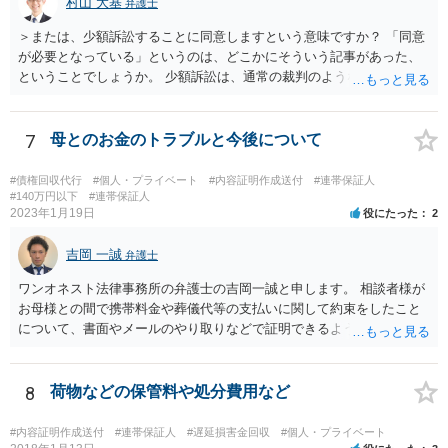
村山 大基
弁護士
＞または、少額訴訟することに同意しますという意味ですか？ 「同意
が必要となっている」というのは、どこかにそういう記事があった、
ということでしょうか。 少額訴訟は、通常の裁判のようなきちんとし
た審理をしないので、 被告側が、少額訴訟でいいよ、という同意だと
思います（多分）。 実際の流れとしては、少額訴訟では嫌だ、と被告
が考えた場合、 通常の訴訟でやってほしい、と裁判所に対して書類を
7
母とのお金のトラブルと今後について
出したりします。
#債権回収代行
#個人・プライベート
#内容証明作成送付
#連帯保証人
#140万円以下
#連帯保証人
2023年1月19日
役にたった
2
吉岡 一誠
弁護士
ワンオネスト法律事務所の弁護士の吉岡一誠と申します。 相談者様が
お母様との間で携帯料金や葬儀代等の支払いに関して約束をしたこと
について、書面やメールのやり取りなどで証明できるようであれば、
立替金を裁判上請求する余地があろうかと思います。 ただし、お母様
の資力が乏しいとなると、判決が下りても実際に回収することができ
ない可能性があるため、不定期でも少しずつでも返済があるようであ
8
荷物などの保管料や処分費用など
れば、コストをかけて裁判を起こすよりも、このまま分割払いを続け
てもらう方が良いかもしれません。 なお、保証人欄の無断署名の件
#内容証明作成送付
#連帯保証人
#遅延損害金回収
#個人・プライベート