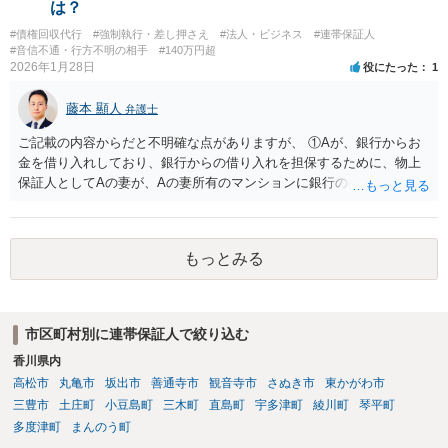
は？
#債権回収代行
#強制執行・差し押さえ
#法人・ビジネス
#連帯保証人
#音信不通・行方不明の相手
#140万円超
2026年1月28日
役にたった
1
藤本 顯人
弁護士
ご記載の内容からだと不明確な点がありますが、 ①Aが、銀行からお
金を借り入れしており、銀行からの借り入れを担保するために、物上
保証人としてAの妻が、Aの妻所有のマンションに銀行の根抵当権を入
れているという可能性と ②AがAの妻にお金を貸付しており、その貸付
を担保するために、根抵当権としてAの妻のマンションに根抵当権が設
定されているという可能性 です。 状況からすると、①だと思います。
もっとみる
①だとした場合、現状ですと、Aには全く弁済能力がないので、回収は
非常に厳しいと思われます。
市区町村別に連帯保証人で絞り込む
香川県内
高松市
丸亀市
坂出市
善通寺市
観音寺市
さぬき市
東かがわ市
三豊市
土庄町
小豆島町
三木町
直島町
宇多津町
綾川町
琴平町
多度津町
まんのう町