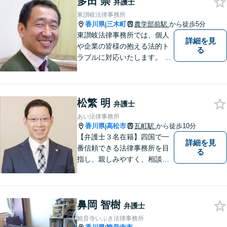
多田 崇
弁護士
東讃岐法律事務所
香川県
三木町
農学部前駅
から徒歩5分
|
東讃岐法律事務所では、個人
詳細を見
や企業の皆様の抱える法的ト
る
ラブルに対応いたします。 高
松まで行くのは少し遠いとい
う方は、当事務所をご利用く
ださい。
松繁 明
弁護士
あい法律事務所
香川県
高松市
瓦町駅
から徒歩10分
|
【弁護士３名在籍】四国で一
詳細を見
番信頼できる法律事務所を目
る
指し、親しみやすく、相談し
やすい環境を整えておりま
す。お気軽にご相談くださ
い。
鼻岡 智樹
弁護士
観音寺いぶき法律事務所