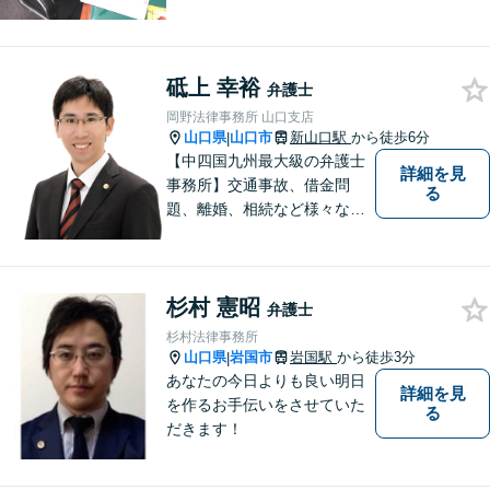
可】依頼者の希望や気持ちを
真摯に受け止め、粘り強く対
応。「人生・企業運営のパー
砥上 幸裕
トナー」として、お客さまに
弁護士
寄り添いますので、お気軽に
岡野法律事務所 山口支店
ご相談ください。
山口県
山口市
新山口駅
から徒歩6分
|
【中四国九州最大級の弁護士
詳細を見
事務所】交通事故、借金問
る
題、離婚、相続など様々な問
題について、「何度でも無
料」の相談を行っています！
まずはお気軽にご相談くださ
杉村 憲昭
い！
弁護士
杉村法律事務所
山口県
岩国市
岩国駅
から徒歩3分
|
あなたの今日よりも良い明日
詳細を見
を作るお手伝いをさせていた
る
だきます！