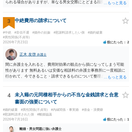
られる場合がありますが、単なる男女交際にとどまる段階の場合、独
身偽装その他貞操権侵害事案は別として、信頼関係破壊行為について
慰謝料は生じないことが多いと思われます。 お怒りはごもっともです
が、仮に交際を進めたとしても後に相手を信頼できなくなる可能性が
3
中絶費用の請求について
高かったということですので、むしろ結婚しなくてよかったと割り切
って、交際を終わらせるのがよいと思います。
#中絶
#音信不通
#婚外の妊娠
#慰謝料請求したい側
#婚約破棄
#異性関係(不貞等)
2026年7月23日
役にたった
2
正木 友啓
弁護士
間に弁護士を入れると、費用対効果の観点から損になってしまう可能
性があります 無料あるいは安価な相談料の弁護士事務所に一度相談に
行かれて、今できること・請求できるものについて整理されるのがよ
いかと思います
4
未入籍の元同棲相手からの不当な金銭請求と合意
書面の強要について
#婚約破棄
#異性関係(不貞等)
#内縁関係・事実婚
#借金・浪費癖
#慰謝料請求された側
#離婚協議
2026年7月16日
役にたった
1
離婚・男女問題に強い弁護士