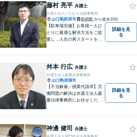
藤村 亮平
応。【地域に根差した弁護
弁護士
士】何かお困りごとがござい
弁護士法人いたむら法律事務所
ましたらお一人で考え込ま
山口県
防府市
防府駅
から徒歩10分
|
ず、ご相談下さい。
【駐車場完備】お客様一人ひ
詳細を見
とりに最適な解決方法をご提
る
案し，人生の再スタートをお
手伝い！離婚問題／相続問題
／企業法務など、幅広い法律
トラブルに対応。【初回面談
舛本 行広
無料】お気軽にご相談くださ
弁護士
い。
弁護士法人森重法律事務所
山口県
岩国市
|
【不当解雇／残業代請求】労
詳細を見
働問題の解決は弁護士法人森
る
重法律事務所にお任せくださ
い
神邊 健司
弁護士
弁護士法人関門総合法律事務所