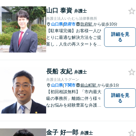
山口 泰資
弁護士
弁護士法人いたむら法律事務所
山口県
防府市
防府駅
から徒歩10分
|
【駐車場完備】お客様一人ひ
詳細を見
とりに最適な解決方法をご提
る
案し，人生の再スタートをお
手伝い！離婚問題／相続問題
／企業法務など、幅広い法律
トラブルに対応。【初回面談
長船 友紀
無料】お気軽にご相談くださ
弁護士
い。
弁護士法人ラグーン
山口県
下関市
銀山町駅
から徒歩1分
|
【初回相談無料】「市内最大
詳細を見
級の事務所」離婚に伴う様々
る
なお悩みを経験豊富な弁護士
が解決に導きます。女性スタ
ッフ在籍／男性に話しづらい
内容でも安心！相続に関する
金子 好一郎
相談は年間150件以上【子連
弁護士