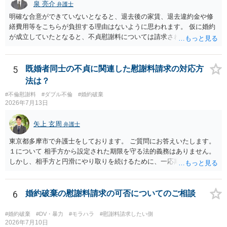
泉 亮介
弁護士
明確な合意ができていないとなると、退去後の家賃、退去違約金や修
繕費用等をこちらが負担する理由はないように思われます。 仮に婚約
が成立していたとなると、不貞慰謝料については請求される可能性が
あるため検討しておく必要があるでしょう。 弁護士を立てる予定であ
れば早めに弁護士に相談し、弁護士から回答をさせると良いでしょ
う。
5
既婚者同士の不貞に関連した慰謝料請求の対応方
法は？
#不倫慰謝料
#ダブル不倫
#婚約破棄
2026年7月13日
矢上 玄周
弁護士
東京都多摩市で弁護士をしております。 ご質問にお答えいたします。
１について 相手方から設定された期限を守る法的義務はありません。
しかし、相手方と円滑にやり取りを続けるために、一応期限を守って
連絡を取ることもあり得ます。 弁護士に相談してから連絡をしたい
が、期限を守らないのもご不安という場合には、「弁護士に相談して
から連絡するので少々お待ちください」という旨の連絡を入れておく
6
婚約破棄の慰謝料請求の可否についてのご相談
こともあります。 ２について 求償権の請求と婚約破棄の慰謝料請求
は、法的には別の議論ではありますが、事実上の繋がりがないわけで
#婚約破棄
#DV・暴力
#モラハラ
#慰謝料請求したい側
はありません。 例えば、既婚者であるにもかかわらず、結婚するとい
2026年7月10日