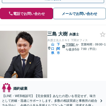
電話でお問い合わせ
メールでお問い合わせ
三島 大樹
弁護士
弁護士法人ＯＮＥ 下関オフィス
山
下
下関駅
か
営業時間：09:00~1
口
関
|
7:00（平日）
ら徒歩5分
県
市
婚約破棄
【LINE・WEB相談可】【完全個室】あなたの思いを否定せず、味方
として的確・迅速にサポートします。多数の相談実績と事務所の総合
力を活かし、今後の人生を見据えたプランをご提案。請求する側・さ