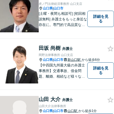
れ相談可】【休日・夜間対
虎ノ門法律経済事務所 山口支店
応】
山口県
山口市
|
[土曜・夜間も相談可] [初回相
詳細を見
談無料] 弁護士をもっと身近な
る
存在に。専門的で高品質なリ
ーガルサービスを提供しま
す。
田坂 尚樹
弁護士
岡野法律事務所 山口支店
山口県
山口市
新山口駅
から徒歩6分
|
【中四国九州最大級の弁護士
詳細を見
事務所】交通事故、借金問
る
題、離婚、相続など様々な問
題について、「何度でも無
料」の相談を行っています！
まずはお気軽にご相談くださ
山田 大介
い！
弁護士
山田大介法律事務所
山口県
山口市
山口駅
から徒歩1分
|