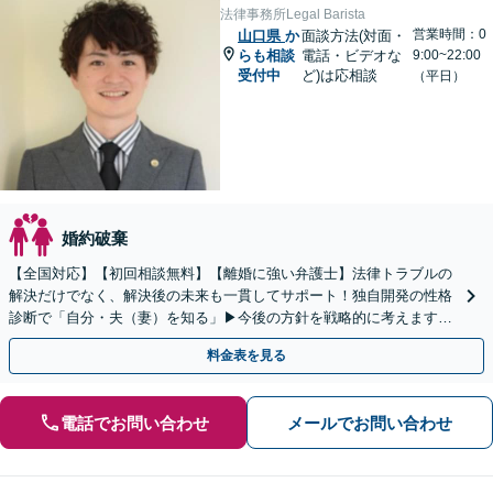
法律事務所Legal Barista
営業時間：0
山口県
か
面談方法(対面・
らも相談
電話・ビデオな
9:00~22:00
受付中
ど)は応相談
（平日）
婚約破棄
【全国対応】【初回相談無料】【離婚に強い弁護士】法律トラブルの
解決だけでなく、解決後の未来も一貫してサポート！独自開発の性格
診断で「自分・夫（妻）を知る」▶︎今後の方針を戦略的に考えます！
【休日夜間／オンライン相談OK】
料金表を見る
電話でお問い合わせ
メールでお問い合わせ