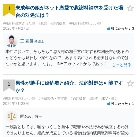
1
未成年の娘がネット恋愛で慰謝料請求を受けた場
合の対処法は？
#慰謝料請求された側
#裁判
#婚約破棄
#慰謝料請求したい側
2026年7月27日
役にたった
3
王 宣麟
弁護士
本件において、そもそもご息女様の相手方に対する権利侵害があるの
かどうかも疑わしい案件なので、あまり気にされる必要はないのでは
ないかと思います。 なお、LINEアカウントからであっても、そこに紐
づけられた電話番号の開示→携帯電話会社から氏名・住所が開示され
るパターンはありえるものの、本件のような精神的損害が発生したと
明確にいえないような案件において開示がなされる可能性も低いので
2
男性が勝手に婚約者と紹介、法的対処は可能です
はないかと推察します。
か？
#慰謝料請求したい側
#内縁関係・事実婚
#婚約破棄
#親権
#DV・暴力
2026年7月28日
役にたった
1
匿名A
弁護士
一般論としては、嘘をつくこと自体で犯罪や不法行為が成立するわけ
ではありません。婚約が成立している場合は婚約破棄慰謝料等が認め