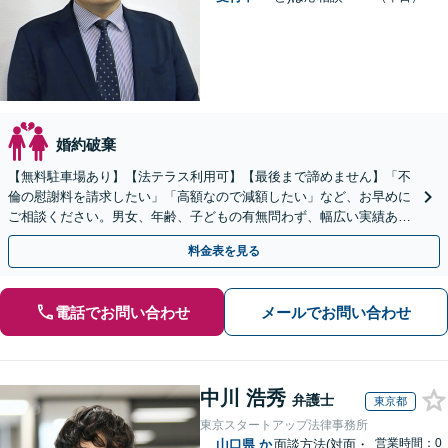
婚約破棄
【無料駐車場あり】【法テラス利用可】【最後まで諦めません】「不
倫の慰謝料を請求したい」「高額なので減額したい」など、お早めに
ご相談ください。男女、年齢、子どもの有無問わず、幅広い実績あ
り。当日相談も可能な限り対応【子連れ相談可】【秘密厳守】
料金表を見る
電話でお問い合わせ
メールでお問い合わせ
中川 浩秀
弁護士
東京都
東京スタートアップ法律事務所
営業時間：0
山口県
か
面談方法(対面・