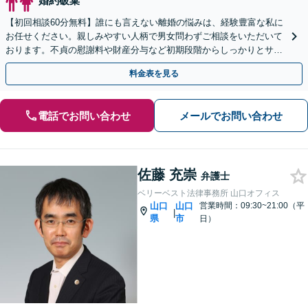
婚約破棄
【初回相談60分無料】誰にも言えない離婚の悩みは、経験豊富な私に
お任せください。親しみやすい人柄で男女問わずご相談をいただいて
おります。不貞の慰謝料や財産分与など初期段階からしっかりとサポ
ートいたします。【web面談可能】
料金表を見る
電話でお問い合わせ
メールでお問い合わせ
佐藤 充崇
弁護士
ベリーベスト法律事務所 山口オフィス
山口
山口
営業時間：09:30~21:00（平
|
県
市
日）