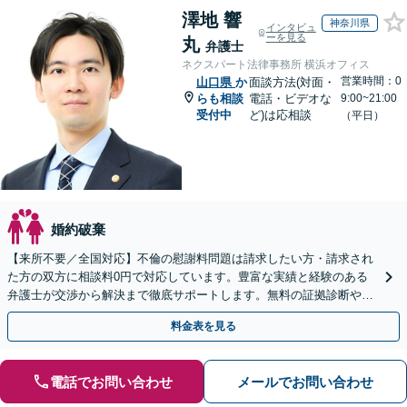
澤地 響
神奈川県
インタビュ
ーを見る
丸
弁護士
ネクスパート法律事務所 横浜オフィス
営業時間：0
山口県
か
面談方法(対面・
らも相談
電話・ビデオな
9:00~21:00
受付中
ど)は応相談
（平日）
婚約破棄
【来所不要／全国対応】不倫の慰謝料問題は請求したい方・請求され
た方の双方に相談料0円で対応しています。豊富な実績と経験のある
弁護士が交渉から解決まで徹底サポートします。無料の証拠診断や着
手金の返還保証もありますので安心してご相談ください。
料金表を見る
電話でお問い合わせ
メールでお問い合わせ