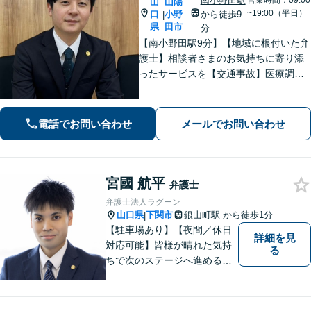
南小野田駅
営業時間：09:00
山
山陽
~19:00（平日）
口
小野
から徒歩9
|
県
田市
分
【南小野田駅9分】【地域に根付いた弁
護士】相談者さまのお気持ちに寄り添
ったサービスを【交通事故】医療調査
を徹底的に行い、然るべき補償を受け
られるようサポートします【相続】事
実調査と判例をリサーチし、不公平感
電話でお問い合わせ
メールでお問い合わせ
のない相続を実現【WEB面談】
宮國 航平
弁護士
弁護士法人ラグーン
山口県
下関市
銀山町駅
から徒歩1分
|
【駐車場あり】【夜間／休日
詳細を見
対応可能】皆様が晴れた気持
る
ちで次のステージへ進めるよ
う、精一杯協力させて頂きま
す。離婚問題／相続／不動産
／借金問題など、幅広く対