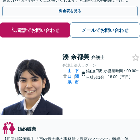
進め方をわかりやすくご説明いたします。慰謝料請求や財産分与とい
った男女問題に広く対応。【web面談可能】
料金表を見る
電話でお問い合わせ
メールでお問い合わせ
湊 奈都美
弁護士
弁護士法人ラグーン
山
下
銀山町駅
か
営業時間：09:00~
口
関
|
18:00（平日）
ら徒歩1分
県
市
婚約破棄
【初回相談無料】「市内最大級の事務所／豊富なノウハウ」離婚に伴