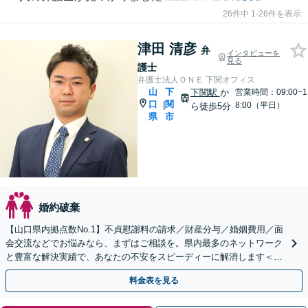
26件中 1-26件を表示
津田 清彦
弁
インタビューを
見る
護士
弁護士法人ＯＮＥ 下関オフィス
山
下
下関駅
か
営業時間：09:00~1
口
関
|
8:00（平日）
ら徒歩5分
県
市
婚約破棄
【山口県内拠点数No.1】不貞慰謝料の請求／財産分与／婚姻費用／面
会交流などでお悩みなら、まずはご相談を。県内最多のネットワーク
と豊富な解決実績で、あなたの不安をスピーディーに解消します＜当
日・土日祝の面談OK＞【下関駅徒歩5分】
料金表を見る