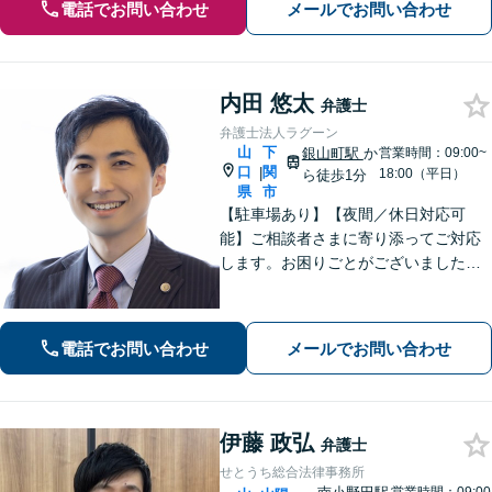
電話でお問い合わせ
メールでお問い合わせ
内田 悠太
弁護士
弁護士法人ラグーン
山
下
銀山町駅
か
営業時間：09:00~
口
関
|
18:00（平日）
ら徒歩1分
県
市
【駐車場あり】【夜間／休日対応可
能】ご相談者さまに寄り添ってご対応
します。お困りごとがございましたら
お一人で考え込まず、是非一度ご相談
下さい。
電話でお問い合わせ
メールでお問い合わせ
伊藤 政弘
弁護士
せとうち総合法律事務所