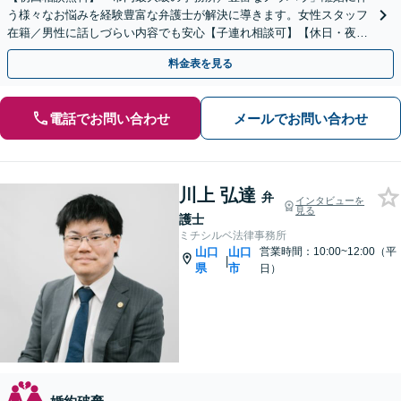
う様々なお悩みを経験豊富な弁護士が解決に導きます。女性スタッフ
在籍／男性に話しづらい内容でも安心【子連れ相談可】【休日・夜間
相談可】
料金表を見る
電話でお問い合わせ
メールでお問い合わせ
川上 弘達
弁
インタビューを
見る
護士
ミチシルベ法律事務所
山口
山口
営業時間：10:00~12:00（平
|
県
市
日）