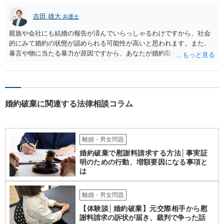
うことを匂わせて不貞関係になったというような場合には、求償権の
負担割合が高くなり、婚約破棄の慰謝料も払う必要が生じるという可
吉田 雄大
弁護士
能性もないわけではありません。 ただし、法律上重婚は認められてい
親族や会社にも結婚の報告が済んでいらっしゃるわけですから、社会
ないので、既婚者同士の婚約が成立するかといわれると、成立しない
的にみて婚約の状態が認められる可能性が高いと思われます。また、
と判断される可能性の方が高いと思われます。 ３について 和解をする
暴言や物に当たる暴力が原因ですから、あなたが婚約取りやめを告げ
際には、清算条項という定めを設けることがほとんどです。 清算条項
ることそれ自体もやむを得ないといえます。 婚約を破棄せざるを得な
を定めることによって、「これをもってお互いに今後一切請求しな
かった原因が専ら彼の言動にあるとして、慰謝料請求が認められる可
い」ことを双方が誓約することになります。 上記はあくまでも一般論
能性はあると考えます。 ただ、慰謝料の額については離婚の場合と比
としての回答となります。 詳細なご事情をお伺いすればより適切な回
べると低額になるのが通常です（具体的金額は暴言・暴力の内容にも
答ができるかと存じます。 弁護士に相談すべき事案かと存じますの
婚約破棄に関連する法律相談コラム
よりますので何ともいえません）。
で、お早めにご相談されることをお勧めいたします。
離婚・男女問題
婚約破棄で慰謝料請求する方法│事実証
明のための行動、増額要因になる事項と
は
離婚・男女問題
【体験談│婚約破棄】元交際相手から慰
謝料請求の訴状が届き、裁判で争った話