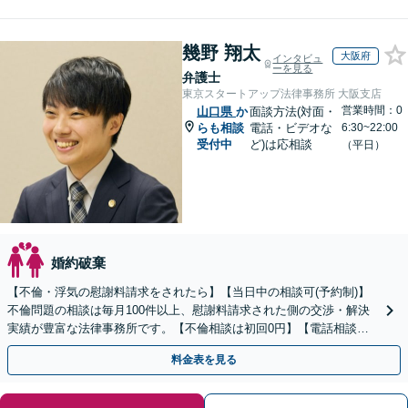
幾野 翔太
大阪府
インタビュ
ーを見る
弁護士
東京スタートアップ法律事務所 大阪支店
営業時間：0
山口県
か
面談方法(対面・
らも相談
電話・ビデオな
6:30~22:00
受付中
ど)は応相談
（平日）
婚約破棄
【不倫・浮気の慰謝料請求をされたら】【当日中の相談可(予約制)】
不倫問題の相談は毎月100件以上、慰謝料請求された側の交渉・解決
実績が豊富な法律事務所です。【不倫相談は初回0円】【電話相談で
ご契約まで対応可/来所不要】
料金表を見る