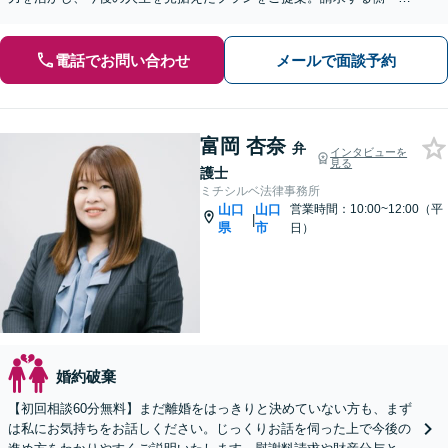
れた側どちらもお任せ【子連れ相談可】【下関駅5分】
電話でお問い合わせ
メールで面談予約
富岡 杏奈
弁
インタビューを
見る
護士
ミチシルベ法律事務所
山口
山口
営業時間：10:00~12:00（平
|
県
市
日）
婚約破棄
【初回相談60分無料】まだ離婚をはっきりと決めていない方も、まず
は私にお気持ちをお話しください。じっくりお話を伺った上で今後の