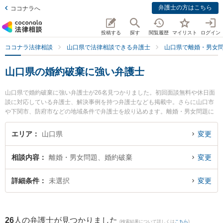
弁護士の方はこちら
ココナラへ
投稿する
探す
閲覧履歴
マイリスト
ログイン
ココナラ法律相談
山口県で法律相談できる弁護士
山口県で離婚・男女
山口県の婚約破棄に強い弁護士
山口県で婚約破棄に強い弁護士が26名見つかりました。初回面談無料や休日面
談に対応している弁護士、解決事例を持つ弁護士なども掲載中。さらに山口市
や下関市、防府市などの地域条件で弁護士を絞り込めます。離婚・男女問題に
関係する財産分与や養育費、親権等の細かな分野での絞り込み検索もでき便利
です。特に弁護士法人ＯＮＥ 下関オフィスの津田 清彦弁護士や弁護士法人ＯＮ
エリア
山口県
変更
Ｅ 周南オフィスの前田 浩志弁護士、弁護士法人ＯＮＥ 下関オフィスの三島 大
樹弁護士のプロフィール情報や弁護士費用、強みなどが注目されています。
相談内容
離婚・男女問題、婚約破棄
変更
『山口県で土日や夜間に発生した婚約破棄のトラブルを今すぐに弁護士に相談
したい』『婚約破棄のトラブル解決の実績豊富な近くの弁護士を検索したい』
『初回相談無料で婚約破棄を法律相談できる山口県内の弁護士に相談予約した
詳細条件
未選択
変更
い』などでお困りの相談者さんにおすすめです。
26
人の弁護士が見つかりました
(検索結果について詳しくは
こちら
)