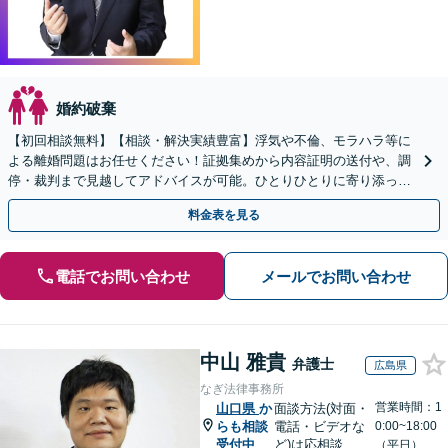
婚約破棄
【初回相談無料】【相談・解決実績豊富】浮気や不倫、モラハラ等に
よる離婚問題はお任せください！証拠集めから内容証明の送付や、調
停・裁判まで見越してアドバイスが可能。ひとりひとりに寄り添って
丁寧な対応を心掛けております。
料金表を見る
電話でお問い合わせ
メールでお問い合わせ
中山 雅貴
弁護士
広島県
なぎ法律事務所
営業時間：1
山口県
か
面談方法(対面・
らも相談
電話・ビデオな
0:00~18:00
受付中
ど)は応相談
（平日）