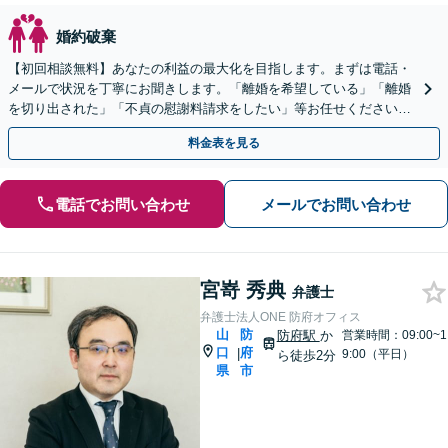
婚約破棄
【初回相談無料】あなたの利益の最大化を目指します。まずは電話・
メールで状況を丁寧にお聞きします。「離婚を希望している」「離婚
を切り出された」「不貞の慰謝料請求をしたい」等お任せください。
【リーズナブルな料金設定】
料金表を見る
電話でお問い合わせ
メールでお問い合わせ
宮嵜 秀典
弁護士
弁護士法人ONE 防府オフィス
山
防
防府駅
か
営業時間：09:00~1
口
府
|
9:00（平日）
ら徒歩2分
県
市