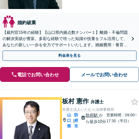
婚約破棄
【裁判官15年の経験】【山口県内拠点数ナンバー１】離婚・不倫問題
の解決実績が豊富。多彩な経験で培った知識や技量をフル活用して、
あなたの新しい一歩を全力でサポートいたします。婚姻費用・養育費
／不貞の慰謝料請求／親権／財産分与【夜間対応】
料金表を見る
電話でお問い合わせ
メールでお問い合わせ
板村 憲作
弁護士
弁護士法人いたむら法律事務所
山
防
防府駅
か
営業時間：09:00~
口
府
|
17:30（平日）
ら徒歩10分
県
市