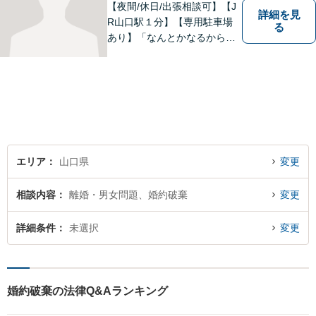
【夜間/休日/出張相談可】【J
詳細を見
R山口駅１分】【専用駐車場
る
あり】「なんとかなるから大
丈夫」ではなく、まずはその
お悩みをお聞かせください。
個人・法人問わず、お困りの
方はお気軽にご相談くださ
い。
エリア
山口県
変更
相談内容
離婚・男女問題、婚約破棄
変更
詳細条件
未選択
変更
婚約破棄の法律Q&Aランキング