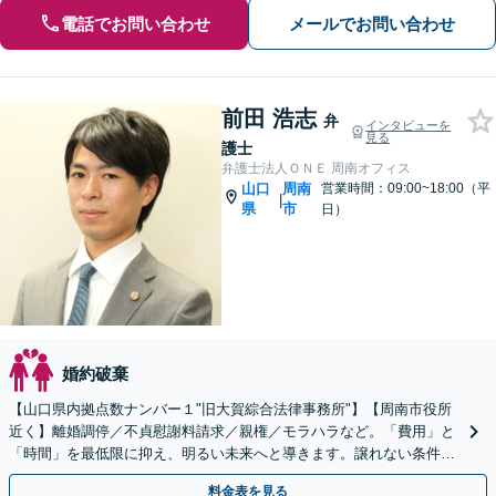
電話でお問い合わせ
メールでお問い合わせ
前田 浩志
弁
インタビューを
見る
護士
弁護士法人ＯＮＥ 周南オフィス
山口
周南
営業時間：09:00~18:00（平
|
県
市
日）
婚約破棄
【山口県内拠点数ナンバー１"旧大賀綜合法律事務所"】【周南市役所
近く】離婚調停／不貞慰謝料請求／親権／モラハラなど。「費用」と
「時間」を最低限に抑え、明るい未来へと導きます。譲れない条件が
あるという方でも、一度ご相談ください。
料金表を見る