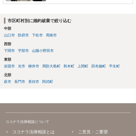
市区町村別に婚約破棄で絞り込む
中部
山口市
防府市
下松市
周南市
西部
下関市
宇部市
山陽小野田市
東部
岩国市
光市
柳井市
周防大島町
和木町
上関町
田布施町
平生町
北部
萩市
長門市
美祢市
阿武町
ココナラ法律相談について
ココナラ法律相談とは
ご意見・ご要望