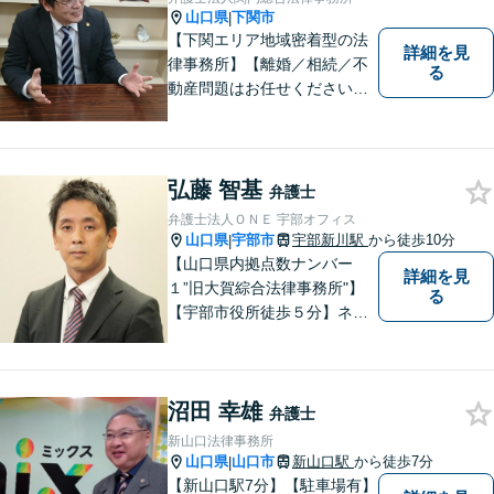
山口県
下関市
|
【下関エリア地域密着型の法
詳細を見
律事務所】【離婚／相続／不
る
動産問題はお任せください】
法テラス可！小さな問題であ
っても、不安は抱え込まずご
相談ください。お一人おひと
りの声を大切にし、適切な解
弘藤 智基
弁護士
決方法をご提案いたします。
弁護士法人ＯＮＥ 宇部オフィス
山口県
宇部市
宇部新川駅
から徒歩10分
|
【山口県内拠点数ナンバー
詳細を見
１”旧大賀綜合法律事務所"】
る
【宇部市役所徒歩５分】ネッ
トワークを活かし、寄り添い
ながらサポートをいたしま
す。お困りの方はお気軽にご
沼田 幸雄
相談ください。
弁護士
新山口法律事務所
山口県
山口市
新山口駅
から徒歩7分
|
【新山口駅7分】【駐車場有】