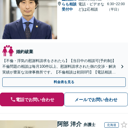
らも相談
電話・ビデオな
6:30~22:00
受付中
ど)は応相談
（平日）
婚約破棄
【不倫・浮気の慰謝料請求をされたら】【当日中の相談可(予約制)】
不倫問題の相談は毎月100件以上、慰謝料請求された側の交渉・解決
実績が豊富な法律事務所です。【不倫相談は初回0円】【電話相談で
ご契約まで対応可/来所不要】
料金表を見る
電話でお問い合わせ
メールでお問い合わせ
阿部 洋介
弁護士
北海道