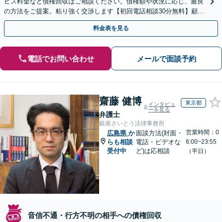
ビス料金など債権回収はご相談ください。債権額や状況に応じ、最良
の方法をご提案。粘り強く交渉します【初回電話相談30分無料】顧問
契約にも注力／定期的な債権回収に対応【縮景園前3分】
料金表を見る
電話でお問い合わせ
メールで面談予約
齋藤 健博
東京都
インタビュ
ーを見る
弁護士
銀座さいとう法律事務所
営業時間：0
広島県
か
面談方法(対面・
らも相談
電話・ビデオな
6:00~23:55
受付中
ど)は応相談
（平日）
音信不通・行方不明の相手への債権回収