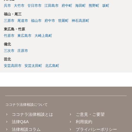
呉市
大竹市
廿日市市
江田島市
府中町
海田町
熊野町
坂町
福山・尾三
三原市
尾道市
福山市
府中市
世羅町
神石高原町
東広島・竹原
竹原市
東広島市
大崎上島町
備北
三次市
庄原市
芸北
安芸高田市
安芸太田町
北広島町
ココナラ法律相談について
ココナラ法律相談とは
ご意見・ご要望
法律Q&A
利用規約
法律相談コラム
プライバシーポリシー