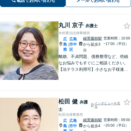
電話でお問い合わせ
メールでお問い合わせ
払い利用可】【女学院前駅5分】
丸川 京子
弁護士
木村要治法律事務所
縮景園前駅
営業時間：10:00
広
広島
~17:00（平日）
島
市中
から徒歩3
|
県
区
分
離婚、不貞問題、債務整理など、些細
なお悩みでもすぐにご相談ください。
【法テラス利用可】小さなお子様連れ
でも安心してご利用いただけるよう、
完全個室で対応。【初回相談無料】女
性ならでは気配りと法の知識と経験を
もって速やかにサポート。
松田 健
弁護
インタビューを見
る
士
松田法律事務所
縮景園前駅
営業時間：09:00
広
広島
~20:00（平日）
島
市中
から徒歩4
|