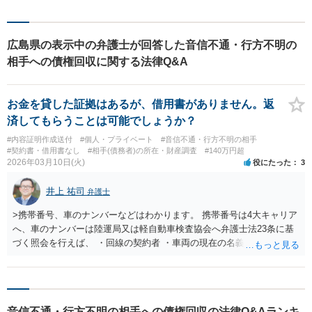
広島県の表示中の弁護士が回答した音信不通・行方不明の
相手への債権回収に関する法律Q&A
お金を貸した証拠はあるが、借用書がありません。返
済してもらうことは可能でしょうか？
#内容証明作成送付
#個人・プライベート
#音信不通・行方不明の相手
#契約書・借用書なし
#相手(債務者)の所在・財産調査
#140万円超
2026年03月10日(火)
役にたった
3
井上 祐司
弁護士
>携帯番号、車のナンバーなどはわかります。 携帯番号は4大キャリア
へ、車のナンバーは陸運局又は軽自動車検査協会へ弁護士法23条に基
づく照会を行えば、 ・回線の契約者 ・車両の現在の名義人 は、分か
ります。 その交際相手が回線の実の契約者であったり、車両の実の名
義人であれば住所の特定につながりますが、 ・元彼・元カノ名義の回
線を使用している ・友人の車を借りたり名義残りのまま使用している
場合が稀にあり、この場合は照会しても住所の特定ができない場合も
音信不通・行方不明の相手への債権回収の法律Q&Aランキ