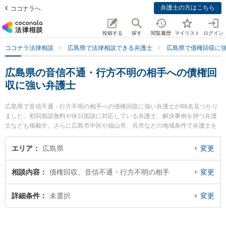
弁護士の方はこちら
ココナラへ
投稿する
探す
閲覧履歴
マイリスト
ログイン
ココナラ法律相談
広島県で法律相談できる弁護士
広島県で債権回収に
広島県の音信不通・行方不明の相手への債権回
収に強い弁護士
広島県で音信不通・行方不明の相手への債権回収に強い弁護士が88名見つかり
ました。初回面談無料や休日面談に対応している弁護士、解決事例を持つ弁護
士なども掲載中。さらに広島市中区や福山市、呉市などの地域条件で弁護士を
絞り込めます。債権回収に関係する売掛金回収や債権回収代行、債権の時効中
断等の細かな分野での絞り込み検索もでき便利です。特にひろしまアイビー法
エリア
広島県
変更
律事務所の蔦尾 健太郎弁護士や田中法律事務所の沖田 篤史弁護士、髙木法律事
務所の髙木 浩治弁護士のプロフィール情報や弁護士費用、強みなどが注目され
相談内容
債権回収、音信不通・行方不明の相手
変更
ています。『広島県で土日や夜間に発生した音信不通・行方不明の相手への債
権回収のトラブルを今すぐに弁護士に相談したい』『音信不通・行方不明の相
手への債権回収のトラブル解決の実績豊富な近くの弁護士を検索したい』『初
詳細条件
未選択
変更
回相談無料で音信不通・行方不明の相手への債権回収を法律相談できる広島県
内の弁護士に相談予約したい』などでお困りの相談者さんにおすすめです。