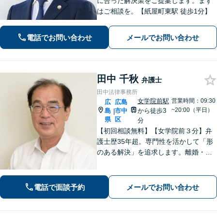
に合った解決策をご提案します。まず
はご相談を。【紙屋町東駅 徒歩1分】
電話でお問い合わせ
メールでお問い合わせ
田中 千秋
弁護士
田中法律事務所
女学院前駅
営業時間：09:30
広
広島
~20:00（平日）
島
市中
から徒歩3
|
県
区
分
【初回相談無料】【女学院前３分】弁
護士歴35年超。専門性を活かして「形
のある解決」を追求します。離婚・債
務整理・不動産・相続・企業法務な
ど、個人・法人ともに実績豊富です。
話しやすい弁護士に是非ご相談くださ
電話で面談予約
メールでお問い合わせ
い。（合同庁舎内郵便局近く）