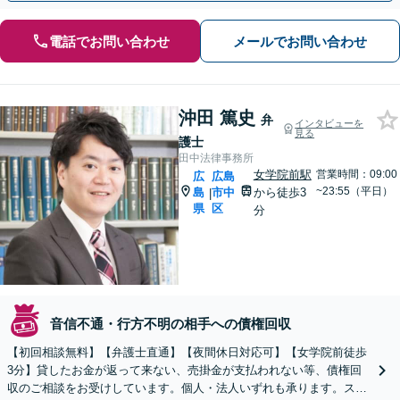
電話でお問い合わせ
メールでお問い合わせ
沖田 篤史
弁
インタビューを
見る
護士
田中法律事務所
女学院前駅
営業時間：09:00
広
広島
~23:55（平日）
島
市中
から徒歩3
|
県
区
分
音信不通・行方不明の相手への債権回収
【初回相談無料】【弁護士直通】【夜間休日対応可】【女学院前徒歩
3分】貸したお金が返って来ない、売掛金が支払われない等、債権回
収のご相談をお受けしています。個人・法人いずれも承ります。スピ