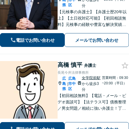
|
県
区
分
【元検事の弁護士】【弁護士歴20年以
上】【土日祝対応可能】【初回相談無
料】元検事の経験や豊富な解決実績を
活かし、さまざまなトラブルのご相談
に的確に対応します。【必ず成功す
電話でお問い合わせ
メールでお問い合わせ
る】という【強い信念】をもって強気
で解決にあたります。
高橋 慎平
弁護士
長尾今井法律事務所
女学院前駅
営業時間：09:30
広
広島
~20:00（平日）
島
市中
から徒歩3
|
県
区
分
【初回相談無料】【電話・メール・ビ
デオ面談可】【法テラス可】債務整理
／男女問題／相続に強い弁護士！丁寧
なヒアリングで、あなたにとって最適
な解決案をご提案。依頼者さまの心に
寄り添ったサポートが強み【分割・後