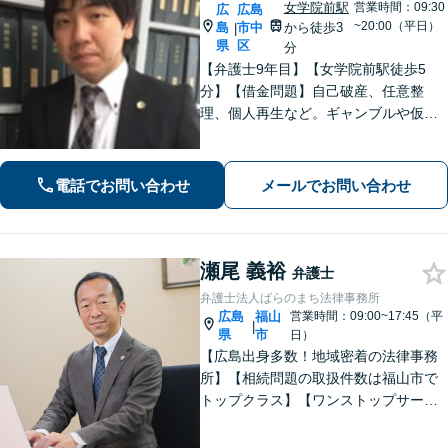
女学院前駅
営業時間：09:30
広
広島
~20:00（平日）
島
市中
から徒歩3
|
県
区
分
【弁護士9年目】【女学院前駅徒歩5
分】【借金問題】自己破産、任意整
理、個人再生など。ギャンブルや仮想
通貨で破産した場合もご相談ください
【交通事故】後遺症の認定、賠償金額
などご相談ください【夜間土日祝相談
電話でお問い合わせ
メールでお問い合わせ
可】【初回相談無料】【Zoom面談可】
瀬尾 義裕
弁護士
弁護士法人ばらのまち法律事務所
広島
福山
営業時間：09:00~17:45（平
|
県
市
日）
【広島出身多数！地域密着の法律事務
所】【相続問題の取扱件数は福山市で
トップクラス】【ワンストップサービ
ス】税理士、司法書士、社会保険労務
士、土地家屋調査士など各士業との緊