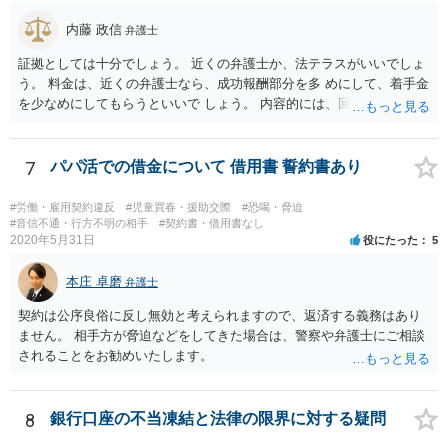
内藤 政信
弁護士
証拠としては十分でしょう。 近くの弁護士か、法テラスがいいでしょ
う。 料金は、近くの弁護士なら、成功報酬部分を多 めにして、着手金
を少なめにしてもらうといいで しょう。 内容的には、回収見込みがあ
るかどうかですね。
7
パパ活での借金について 借用書 誓約書あり
#労働・雇用契約違反
#児童買春・援助交際
#恐喝・脅迫
#音信不通・行方不明の相手
#契約書・借用書なし
2020年5月31日
役にたった
5
本庄 卓磨
弁護士
契約は公序良俗に反し無効と考えられますので、返済する義務はあり
ません。 相手方が脅迫などをしてきた場合は、警察や弁護士にご相談
されることをお勧めいたします。
8
銀行口座の不当凍結と法律の限界に対する疑問