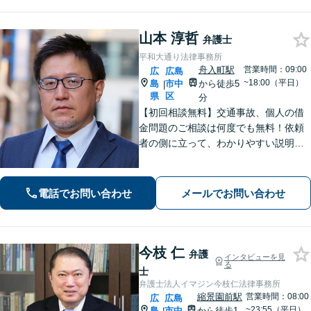
山本 淳哲
弁護士
平和大通り法律事務所
舟入町駅
営業時間：09:00
広
広島
~18:00（平日）
島
市中
から徒歩5
|
県
区
分
【初回相談無料】交通事故、個人の借
金問題のご相談は何度でも無料！依頼
者の側に立って、わかりやすい説明を
心がけます。一番頼れる弁護士を目指
します【元エンジニアの弁護士】お気
軽にご相談ください【WEB面談可】
電話でお問い合わせ
メールでお問い合わせ
【広島電鉄舟入町駅・土橋駅徒歩5分】
今枝 仁
弁護
インタビューを見
る
士
弁護士法人イマジン今枝仁法律事務所
縮景園前駅
営業時間：08:00
広
広島
~23:55（平日）
島
市中
から徒歩1