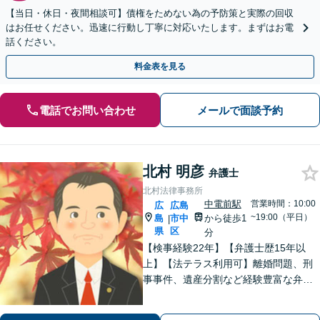
【当日・休日・夜間相談可】債権をためない為の予防策と実際の回収
はお任せください。迅速に行動し丁寧に対応いたします。まずはお電
話ください。
料金表を見る
電話でお問い合わせ
メールで面談予約
北村 明彦
弁護士
北村法律事務所
中電前駅
営業時間：10:00
広
広島
~19:00（平日）
島
市中
から徒歩1
|
県
区
分
【検事経験22年】【弁護士歴15年以
上】【法テラス利用可】離婚問題、刑
事事件、遺産分割など経験豊富な弁護
士です。弁護士直通電話にご連絡くだ
さい。じっくりとヒアリングをし、相