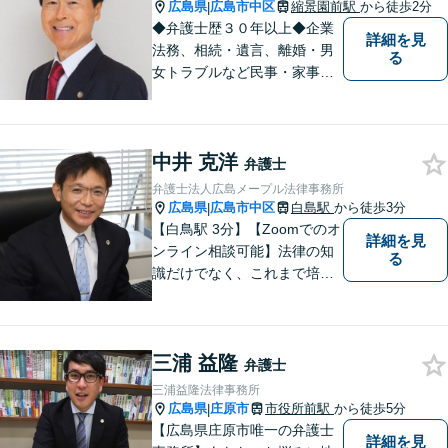
広島県
広島市中区
縮景園前駅
から徒歩2分
|
◆弁護士歴３０年以上◆企業
詳細を見
法務、相続・遺言、離婚・男
る
女トラブルなど民事・家事事
件全般、刑事弁護などお任せ
ください！◆縮景園前駅徒歩1
分◆月曜夜間／土曜相談可◆
中井 克洋
電話／オンライン相談可◆相
弁護士
談実績39,000件以上（事務所
弁護士法人広島メープル法律事務所
総数）
広島県
広島市中区
白島駅
から徒歩3分
|
【白鳥駅 3分】【Zoomでのオ
詳細を見
ンライン相談可能】法律の知
る
識だけでなく、これまで培っ
てきた経験や現場感覚を大切
にして、これからもご助言や
事件処理を迅速かつ丁寧に行
三浦 益隆
ってまいります。 ぜひご相談
弁護士
ください。
三浦益隆法律事務所
広島県
庄原市
市役所前駅
から徒歩5分
|
【広島県庄原市唯一の弁護士
詳細を見