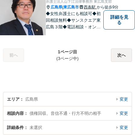
弁護士法人山下江法律事務所 東広島支部
広島県
東広島市
西条駅
から徒歩9分
|
◆女性弁護士にも相談可◆初
詳細を見
回相談無料◆サンスクエア東
る
広島３階◆電話相談・オンラ
イン相談可◆交通事故、相
続・遺言、離婚・不貞慰謝料
請求など民事一般に対応。 話
1ページ目
しにくいことも安心してご相
前へ
次へ
(3ページ中)
談ください。あなたの気持ち
に寄り添い、丁寧にお応えし
ます。
エリア
広島県
変更
相談内容
債権回収、音信不通・行方不明の相手
変更
詳細条件
未選択
変更