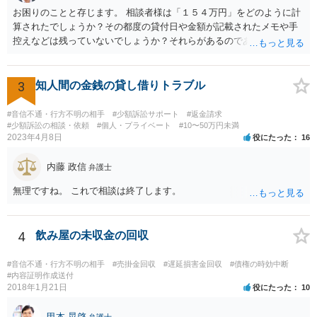
お困りのことと存じます。 相談者様は「１５４万円」をどのように計
算されたでしょうか？その都度の貸付日や金額が記載されたメモや手
控えなどは残っていないでしょうか？それらがあるのであればメール
と共に証拠として用いることが可能です。メールについては内容次第
です。 彼の住所については住民票上の住所であれば調査することは可
能です。 弁護士に依頼した際の費用にいては現在弁護士費用が自由化
3
知人間の金銭の貸し借りトラブル
されており法律事務所によって異なりますので、あくまで目安となり
ますが、交渉を依頼すると①着手金が請求額×8％or10万円の高い方、
#音信不通・行方不明の相手
#少額訴訟サポート
#返金請求
②成功報酬が16％、③実費というところでしょうか。法律事務所によ
#少額訴訟の相談・依頼
#個人・プライベート
#10〜50万円未満
2023年4月8日
役にたった
16
っては別途日当を請求するところもあると思います。 勝訴の見込みや
回収の見込み、私にご依頼いただいた場合の費用については、詳細を
内藤 政信
お伺いできればお伝えさせていただきますので、宜しければ、個別に
弁護士
ご連絡頂けますと幸いです。 宜しくお願い致します。
無理ですね。 これで相談は終了します。
4
飲み屋の未収金の回収
#音信不通・行方不明の相手
#売掛金回収
#遅延損害金回収
#債権の時効中断
#内容証明作成送付
2018年1月21日
役にたった
10
甲本 晃啓