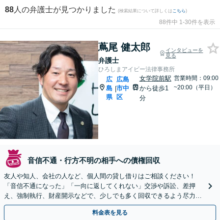
88
人の弁護士が見つかりました
(検索結果について詳しくは
こちら
)
88件中 1-30件を表示
蔦尾 健太郎
インタビューを
見る
弁護士
ひろしまアイビー法律事務所
女学院前駅
営業時間：09:00
広
広島
~20:00（平日）
島
市中
から徒歩1
|
県
区
分
音信不通・行方不明の相手への債権回収
友人や知人、会社の人など、個人間の貸し借りはご相談ください！
「音信不通になった」「一向に返してくれない」交渉や訴訟、差押
え、強制執行、財産開示などで、少しでも多く回収できるよう尽力
【休日・夜間対応】【女学院前駅1分】【弁護士歴15年以上】
料金表を見る