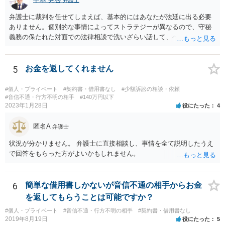
弁護士
弁護士に裁判を任せてしまえば、基本的にはあなたが法廷に出る必要
ありません。個別的な事情によってストラテジーが異なるので、守秘
義務の保たれた対面での法律相談で洗いざらい話して、ベストな方法
を検討してもらってください。
5
お金を返してくれません
#個人・プライベート
#契約書・借用書なし
#少額訴訟の相談・依頼
#音信不通・行方不明の相手
#140万円以下
2023年1月28日
役にたった
4
匿名A
弁護士
状況が分かりません。 弁護士に直接相談し、事情を全て説明したうえ
で回答をもらった方がよいかもしれません。
6
簡単な借用書しかないが音信不通の相手からお金
を返してもらうことは可能ですか？
#個人・プライベート
#音信不通・行方不明の相手
#契約書・借用書なし
2019年8月19日
役にたった
5