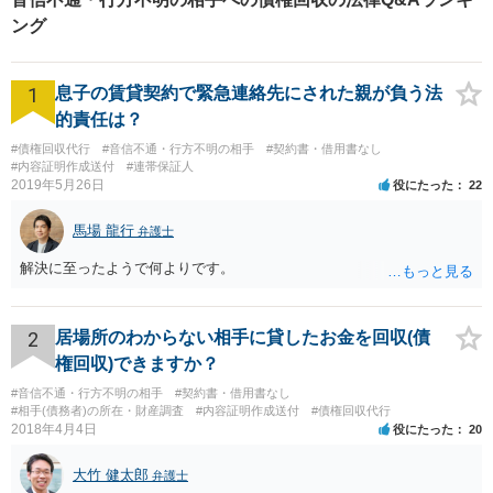
しばしば存在します。 なお、貸金返還請求事件の受任を前提とせず弁
護士法23条照会のみを受任する弁護士は基本的にいないと思われま
ング
す。
1
息子の賃貸契約で緊急連絡先にされた親が負う法
的責任は？
#債権回収代行
#音信不通・行方不明の相手
#契約書・借用書なし
#内容証明作成送付
#連帯保証人
2019年5月26日
役にたった
22
馬場 龍行
弁護士
解決に至ったようで何よりです。
2
居場所のわからない相手に貸したお金を回収(債
権回収)できますか？
#音信不通・行方不明の相手
#契約書・借用書なし
#相手(債務者)の所在・財産調査
#内容証明作成送付
#債権回収代行
2018年4月4日
役にたった
20
大竹 健太郎
弁護士