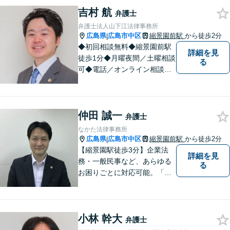
で少しでも疑問や不安を抱え
吉村 航
ている方は、すぐに弁護士に
弁護士
ご相談ください。【JR海田市
弁護士法人山下江法律事務所
駅から徒歩9分】
広島県
広島市中区
縮景園前駅
から徒歩2分
|
◆初回相談無料◆縮景園前駅
詳細を見
徒歩1分◆月曜夜間／土曜相談
る
可◆電話／オンライン相談可
◆相談実績36,000件以上（事
務所総数）◆インターネッ
ト・ＳＮＳトラブル、知的財
仲田 誠一
産、相続・遺言、交通事故な
弁護士
ど
なかた法律事務所
広島県
広島市中区
縮景園前駅
から徒歩2分
|
【縮景園駅徒歩3分】企業法
詳細を見
務・一般民事など、あらゆる
る
お困りごとに対応可能。「実
直」「真摯」「専門性」を大
切する弁護士です。お気軽に
ご相談ください。【日・祝も
小林 幹大
対応可】
弁護士