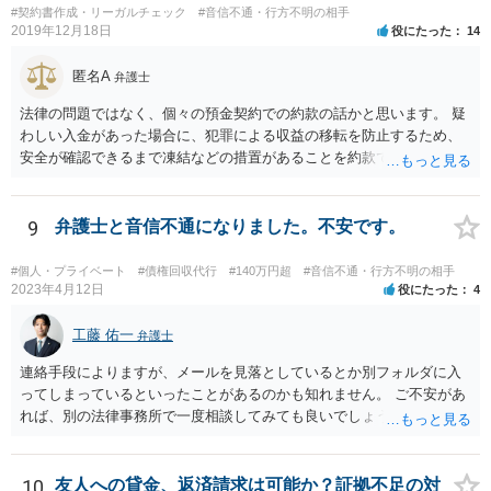
#契約書作成・リーガルチェック
#音信不通・行方不明の相手
2019年12月18日
役にたった
14
匿名A
弁護士
法律の問題ではなく、個々の預金契約での約款の話かと思います。 疑
わしい入金があった場合に、犯罪による収益の移転を防止するため、
安全が確認できるまで凍結などの措置があることを約款で定めている
のではないかと考えられます。もし約款があるなら、これに同意して
口座を開設している以上、応じざるを得ません。 銀行に根拠を確認し
てみるとよいでしょう。
9
弁護士と音信不通になりました。不安です。
#個人・プライベート
#債権回収代行
#140万円超
#音信不通・行方不明の相手
2023年4月12日
役にたった
4
工藤 佑一
弁護士
連絡手段によりますが、メールを見落としているとか別フォルダに入
ってしまっているといったことがあるのかも知れません。 ご不安があ
れば、別の法律事務所で一度相談してみても良いでしょう。
10
友人への貸金、返済請求は可能か？証拠不足の対