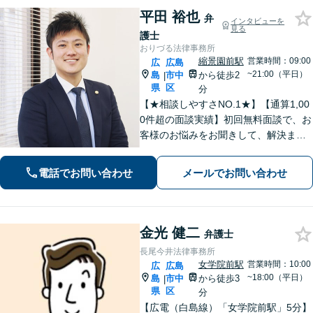
平田 裕也
弁
インタビューを
見る
護士
おりづる法律事務所
縮景園前駅
営業時間：09:00
広
広島
~21:00（平日）
島
市中
から徒歩2
|
県
区
分
【★相談しやすさNO.1★】【通算1,00
0件超の面談実績】初回無料面談で、お
客様のお悩みをお聞きして、解決まで
の道筋を示します。「不貞行為」「離
婚問題」「私選刑事事件」「自己破
電話でお問い合わせ
メールでお問い合わせ
産」「相続」問題を得意としていま
す。
金光 健二
弁護士
長尾今井法律事務所
女学院前駅
営業時間：10:00
広
広島
~18:00（平日）
島
市中
から徒歩3
|
県
区
分
【広電（白島線）「女学院前駅」5分】