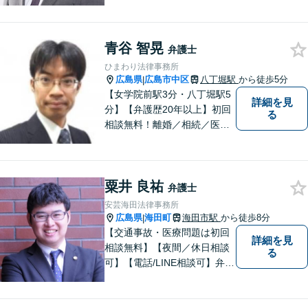
題について、「何度でも無
料」の相談を行っています！
まずはお気軽にご相談くださ
青谷 智晃
い！
弁護士
ひまわり法律事務所
広島県
広島市中区
八丁堀駅
から徒歩5分
|
【女学院前駅3分・八丁堀駅5
詳細を見
分】【弁護歴20年以上】初回
る
相談無料！離婚／相続／医療
問題／借金、なんでもご相談
ください！じっくり、丁寧に
相談に乗り、解決まで導き、
粟井 良祐
結果に納得いただけるよう尽
弁護士
力します！【駐車場有】
安芸海田法律事務所
広島県
海田町
海田市駅
から徒歩8分
|
【交通事故・医療問題は初回
詳細を見
相談無料】【夜間／休日相談
る
可】【電話/LINE相談可】弁護
士に気軽にご相談いただける
ように体制を整えています。