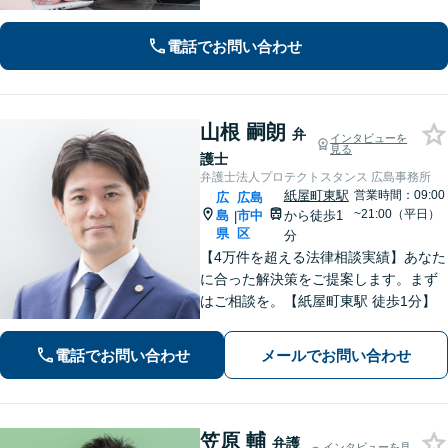
密な連携体制「企業法務、民事家事、
遺言・相続、債務整理など、幅広い分
電話でお問い合わせ
野に対応」
山根 嗣朗
弁
インタビューを
見る
護士
弁護士法人プロテクトスタンス 広島事務所
紙屋町東駅
営業時間：09:00
広
広島
~21:00（平日）
島
市中
から徒歩1
|
県
区
分
【4万件を超える法律相談実績】あなた
に合った解決策をご提案します。まず
はご相談を。【紙屋町東駅 徒歩1分】
電話でお問い合わせ
メールでお問い合わせ
笠原 輔
弁護
インタビューを見