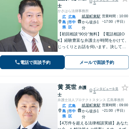
る
士
かさはら法律事務所
紙屋町東駅
営業時間：10:00
広
広島
~17:00（平日）
島
市中
から徒歩1
|
県
区
分
【初回相談“90分”無料】【電話相談O
K】経験豊富な弁護士が時間をかけて、
じっくりとお話を伺います。決して怒
ることなく、「辛い・悲しい・悔し
い」お気持ちに寄り添います。皆さま
電話で面談予約
メールで面談予約
の未来を明るくするために、誠心誠意
対応します【紙屋町東駅1分】
黄 英世
弁護
インタビューを見
る
士
弁護士法人プロテクトスタンス 広島事務所
紙屋町東駅
営業時間：09:00
広
広島
~21:00（平日）
島
市中
から徒歩1
|
県
区
分
【4万件を超える法律相談実績】あなた