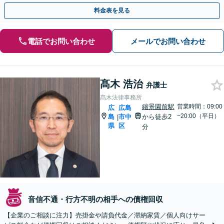
ード重視の対応で、回収に向けて着実に行動します。
料金表を見る
電話でお問い合わせ
メールでお問い合わせ
髙木 浩治
弁護士
髙木法律事務所
縮景園前駅
営業時間：09:00
広
広島
~20:00（平日）
島
市中
から徒歩2
|
県
区
分
音信不通・行方不明の相手への債権回収
【企業のご相談に注力】売掛金や請負代金／滞納家賃／個人向けサー