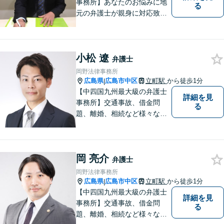
事務所】あなたのお悩みに地
る
元の弁護士が親身に対応致し
ます。
小松 遼
弁護士
岡野法律事務所
広島県
広島市中区
立町駅
から徒歩1分
|
【中四国九州最大級の弁護士
詳細を見
事務所】交通事故、借金問
る
題、離婚、相続など様々な問
題について、「何度でも無
料」の相談を行っています！
まずはお気軽にご相談くださ
岡 亮介
い！
弁護士
岡野法律事務所
広島県
広島市中区
立町駅
から徒歩1分
|
【中四国九州最大級の弁護士
詳細を見
事務所】交通事故、借金問
る
題、離婚、相続など様々な問