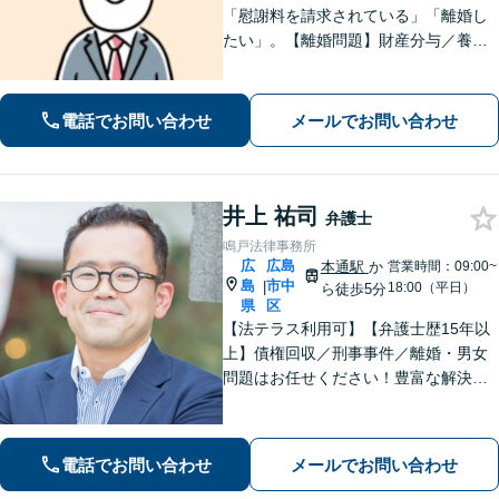
「慰謝料を請求されている」「離婚し
たい」。【離婚問題】財産分与／養育
費／婚姻費用／不貞慰謝料など。遺産
分割協議、遺言書作成、遺留分侵害額
請求など【相続・遺言】料金は明確に
電話でお問い合わせ
メールでお問い合わせ
細かく設定【初回相談無料】
井上 祐司
弁護士
鳴戸法律事務所
広
広島
本通駅
か
営業時間：09:00~
島
市中
|
18:00（平日）
ら徒歩5分
県
区
【法テラス利用可】【弁護士歴15年以
上】債権回収／刑事事件／離婚・男女
問題はお任せください！豊富な解決実
績と弁護士経験を活かした、的確でス
ムーズな対応が持ち味です【子連れ相
談】【完全個室相談】【休日・夜間対
電話でお問い合わせ
メールでお問い合わせ
応可】【本通駅5分】