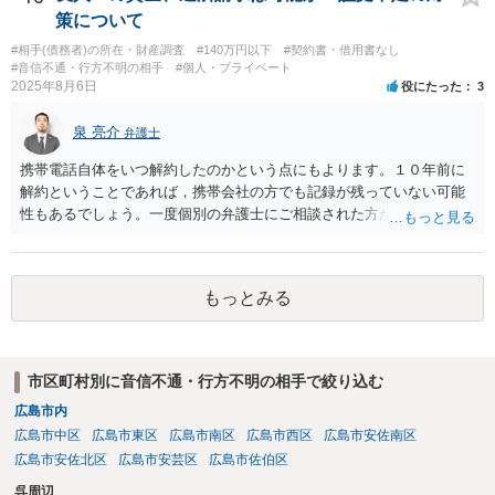
策について
#相手(債務者)の所在・財産調査
#140万円以下
#契約書・借用書なし
#音信不通・行方不明の相手
#個人・プライベート
2025年8月6日
役にたった
3
泉 亮介
弁護士
携帯電話自体をいつ解約したのかという点にもよります。１０年前に
解約ということであれば，携帯会社の方でも記録が残っていない可能
性もあるでしょう。一度個別の弁護士にご相談された方が良いかと思
われます。
もっとみる
市区町村別に音信不通・行方不明の相手で絞り込む
広島市内
広島市中区
広島市東区
広島市南区
広島市西区
広島市安佐南区
広島市安佐北区
広島市安芸区
広島市佐伯区
呉周辺