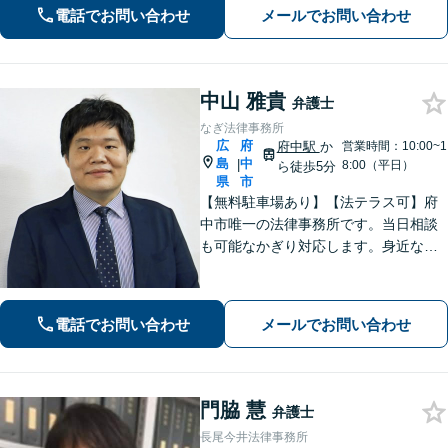
手方と粘り強く交渉します。【子連れ
電話でお問い合わせ
メールでお問い合わせ
相談可】【中電前電停から徒歩1分】
中山 雅貴
弁護士
なぎ法律事務所
広
府
府中駅
か
営業時間：10:00~1
島
中
|
8:00（平日）
ら徒歩5分
県
市
【無料駐車場あり】【法テラス可】府
中市唯一の法律事務所です。当日相談
も可能なかぎり対応します。身近な相
談相手として親身にご相談に乗りま
す。相続・離婚・借金など、お困りご
とがありましたら、まずはお気軽にご
電話でお問い合わせ
メールでお問い合わせ
相談ください。【出張相談に対応】
【秘密厳守】
門脇 慧
弁護士
長尾今井法律事務所