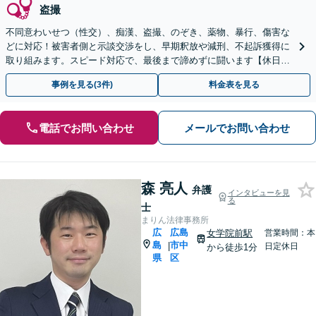
盗撮
不同意わいせつ（性交）、痴漢、盗撮、のぞき、薬物、暴行、傷害な
どに対応！被害者側と示談交渉をし、早期釈放や減刑、不起訴獲得に
取り組みます。スピード対応で、最後まで諦めずに闘います【休日・
夜間対応】【女学院前駅1分】【弁護士歴15年以上】
事例を見る(3件)
料金表を見る
電話でお問い合わせ
メールでお問い合わせ
森 亮人
弁護
インタビューを見
る
士
まりん法律事務所
広
広島
女学院前駅
営業時間：本
島
市中
|
日定休日
から徒歩1分
県
区