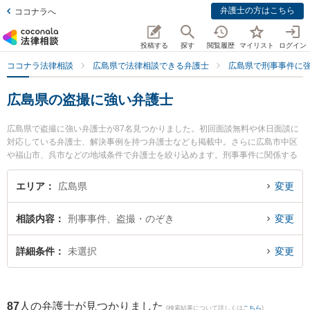
弁護士の方はこちら
ココナラへ
投稿する
探す
閲覧履歴
マイリスト
ログイン
ココナラ法律相談
広島県で法律相談できる弁護士
広島県で刑事事件に
広島県の盗撮に強い弁護士
広島県で盗撮に強い弁護士が87名見つかりました。初回面談無料や休日面談に
対応している弁護士、解決事例を持つ弁護士なども掲載中。さらに広島市中区
や福山市、呉市などの地域条件で弁護士を絞り込めます。刑事事件に関係する
加害者側や少年事件、再犯・前科あり等の細かな分野での絞り込み検索もでき
便利です。特におりづる法律事務所の平田 裕也弁護士や弁護士法人プロテクト
エリア
広島県
変更
スタンス 広島事務所の黄 英世弁護士、弁護士法人あさかぜ法律事務所 広島駅
前事務所の後藤 信彦弁護士のプロフィール情報や弁護士費用、強みなどが注目
相談内容
刑事事件、盗撮・のぞき
変更
されています。『広島県で土日や夜間に発生した盗撮のトラブルを今すぐに弁
護士に相談したい』『盗撮のトラブル解決の実績豊富な近くの弁護士を検索し
たい』『初回相談無料で盗撮を法律相談できる広島県内の弁護士に相談予約し
詳細条件
未選択
変更
たい』などでお困りの相談者さんにおすすめです。
87
人の弁護士が見つかりました
(検索結果について詳しくは
こちら
)