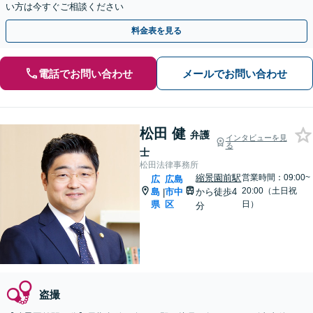
い方は今すぐご相談ください
料金表を見る
電話でお問い合わせ
メールでお問い合わせ
松田 健
弁護
インタビューを見
る
士
松田法律事務所
縮景園前駅
営業時間：09:00~
広
広島
20:00（土日祝
島
市中
から徒歩4
|
県
区
日）
分
盗撮