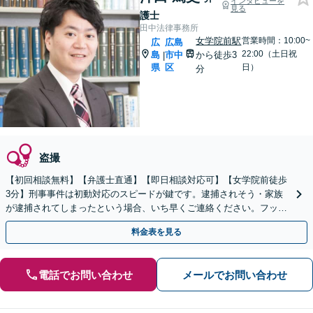
インタビューを
見る
護士
田中法律事務所
女学院前駅
営業時間：10:00~
広
広島
22:00（土日祝
島
市中
から徒歩3
|
県
区
日）
分
盗撮
【初回相談無料】【弁護士直通】【即日相談対応可】【女学院前徒歩
3分】刑事事件は初動対応のスピードが鍵です。逮捕されそう・家族
が逮捕されてしまったという場合、いち早くご連絡ください。フット
ワークを活かして迅速に対応します。
料金表を見る
電話でお問い合わせ
メールでお問い合わせ