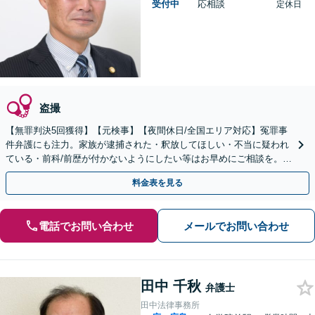
受付中
応相談
定休日
盗撮
【無罪判決5回獲得】【元検事】【夜間休日/全国エリア対応】冤罪事
件弁護にも注力。家族が逮捕された・釈放してほしい・不当に疑われ
ている・前科/前歴が付かないようにしたい等はお早めにご相談を。迅
速に的確な対応に定評あり【分割払い可】
料金表を見る
電話でお問い合わせ
メールでお問い合わせ
田中 千秋
弁護士
田中法律事務所