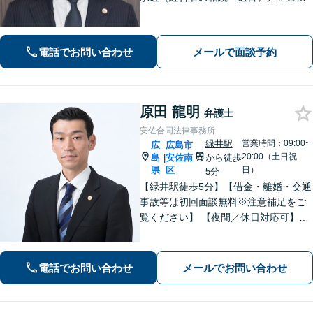
労務問題や債権回収など、企業・経営
者さまのお悩みはご相談ください。経
験を活かした的確な対応で、企業の発
電話でお問い合わせ
メールで面談予約
展と経営をサポート。顧問契約もお任
せください
原田 龍明
弁護士
安佐合同法律事務所
緑井駅
営業時間：09:00~
広
広島市
20:00（土日祝
島
安佐南
から徒歩
|
県
区
日）
5分
【緑井駅徒歩5分】【借金・離婚・交通
事故等は初回面談無料※注意補足をご
覧ください】 【夜間／休日対応可】丁
寧なヒアリング／アドバイスでご相談
者様の利益を全力で守ります。あなた
を第一に考えたパートナー弁護士に。
電話でお問い合わせ
メールでお問い合わせ
早めのご相談が有利な解決の鍵です。