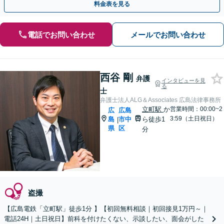
料金表を見る
電話でお問い合わせ
メールでお問い合わせ
西谷 剛
弁護
インタビューを見
る
士
弁護士法人ALG＆Associates 広島法律事務所
立町駅
か
営業時間：00:00~2
広
広島
3:59（土日祝日）
島
市中
ら徒歩1
|
県
区
分
盗撮
【広島電鉄「立町駅」徒歩1分 】【初回無料相談｜初回接見1万円～｜
電話24H｜土日祝日】前科を付けたくない、示談したい、面会がした