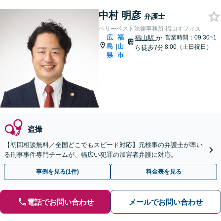
中村 明彦
弁護士
ベリーベスト法律事務所 福山オフィス
広
福
福山駅
か
営業時間：09:30~1
島
山
|
8:00（土日祝日）
ら徒歩7分
県
市
盗撮
【初回相談無料／全国どこでもスピード対応】元検事の弁護士が率い
る刑事事件専門チームが、幅広い犯罪の加害者弁護に対応。
事例を見る(1件)
料金表を見る
電話でお問い合わせ
メールでお問い合わせ