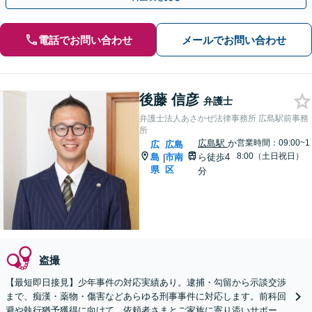
電話でお問い合わせ
メールでお問い合わせ
後藤 信彦
弁護士
弁護士法人あさかぜ法律事務所 広島駅前事務
所
広島駅
か
営業時間：09:00~1
広
広島
8:00（土日祝日）
島
市南
ら徒歩4
|
県
区
分
盗撮
【最短即日接見】少年事件の対応実績あり。逮捕・勾留から示談交渉
まで、痴漢・薬物・傷害などあらゆる刑事事件に対応します。前科回
避や執行猶予獲得に向けて、依頼者さまとご家族に寄り添いサポート