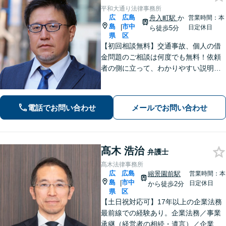
平和大通り法律事務所
広
広島
舟入町駅
か
営業時間：本
島
市中
|
日定休日
ら徒歩5分
県
区
【初回相談無料】交通事故、個人の借
金問題のご相談は何度でも無料！依頼
者の側に立って、わかりやすい説明を
心がけます。一番頼れる弁護士を目指
します【元エンジニアの弁護士】お気
軽にご相談ください【WEB面談可】
電話でお問い合わせ
メールでお問い合わせ
【広島電鉄舟入町駅・土橋駅徒歩5分】
髙木 浩治
弁護士
髙木法律事務所
広
広島
縮景園前駅
営業時間：本
島
市中
|
日定休日
から徒歩2分
県
区
【土日祝対応可】17年以上の企業法務
最前線での経験あり。企業法務／事業
承継（経営者の相続・遺言）／企業の