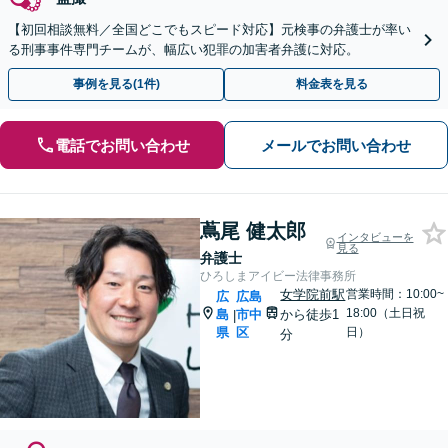
【初回相談無料／全国どこでもスピード対応】元検事の弁護士が率い
る刑事事件専門チームが、幅広い犯罪の加害者弁護に対応。
事例を見る(1件)
料金表を見る
電話でお問い合わせ
メールでお問い合わせ
蔦尾 健太郎
インタビューを
見る
弁護士
ひろしまアイビー法律事務所
女学院前駅
営業時間：10:00~
広
広島
18:00（土日祝
島
市中
から徒歩1
|
県
区
日）
分