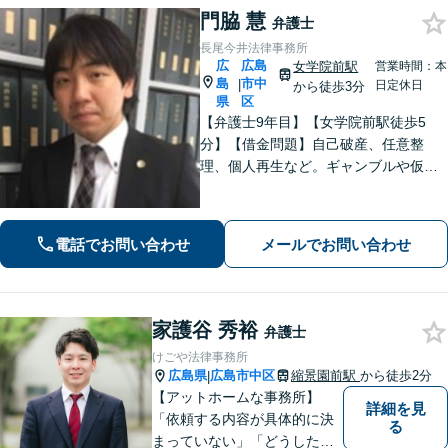
門脇 慧
弁護士
長尾今井法律事務所
広
広島
女学院前駅
営業時間：本
島
市中
|
日定休日
から徒歩3分
県
区
【弁護士9年目】【女学院前駅徒歩5
分】【借金問題】自己破産、任意整
理、個人再生など。ギャンブルや仮想
通貨で破産した場合もご相談ください
【交通事故】後遺症の認定、賠償金額
などご相談ください【夜間土日祝相談
電話でお問い合わせ
メールでお問い合わせ
可】【初回相談無料】【Zoom面談可】
家護谷 秀裕
弁護士
けごや法律事務所
広島県
広島市中区
縮景園前駅
から徒歩2分
|
【アットホームな事務所】
詳細を見
「依頼する内容が具体的に決
る
まっていない」「どうしたら