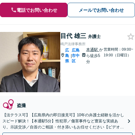
電話でお問い合わせ
メールでお問い合わせ
目代 雄三
弁護士
鳴戸法律事務所
本通駅
か
営業時間：09:00~
広
広島
19:00（日曜日）
島
市中
ら徒歩5
|
県
区
分
盗撮
【法テラス可】【広島県内の即日接見可】10年の弁護士経験を活かし
スピード解決！【本通駅5分】性犯罪／傷害事件など豊富な実績あ
り。示談交渉／自首のご相談・付き添いもお任せください【ビデオ面
談可】【初回相談無料】