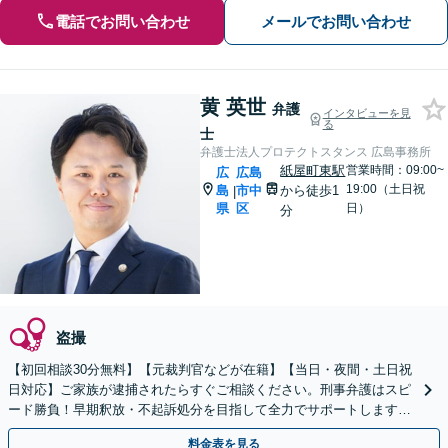
電話でお問い合わせ
メールでお問い合わせ
黄 英世
弁護
インタビューを見
る
士
弁護士法人プロテクトスタンス 広島事務所
紙屋町東駅
営業時間：09:00~
広
広島
19:00（土日祝
島
市中
から徒歩1
|
県
区
日）
分
盗撮
【初回相談30分無料】【元裁判官などが在籍】【当日・夜間・土日祝
日対応】ご家族が逮捕されたらすぐご相談ください。刑事弁護はスピ
ード勝負！早期釈放・不起訴処分を目指して全力でサポートします。
【スピード対応】
料金表を見る