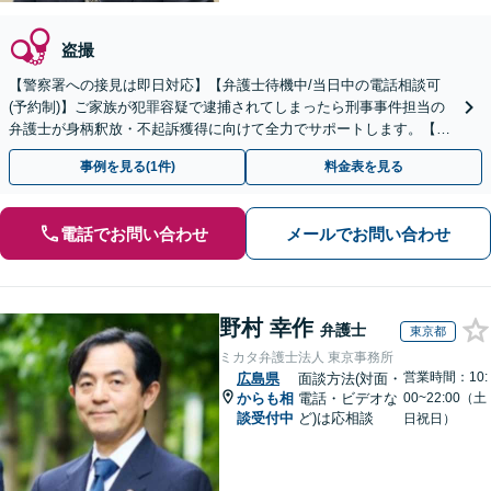
盗撮
【警察署への接見は即日対応】【弁護士待機中/当日中の電話相談可
(予約制)】ご家族が犯罪容疑で逮捕されてしまったら刑事事件担当の
弁護士が身柄釈放・不起訴獲得に向けて全力でサポートします。【毎
月100名以上の相談実績】【全国対応】
事例を見る(1件)
料金表を見る
電話でお問い合わせ
メールでお問い合わせ
野村 幸作
弁護士
東京都
ミカタ弁護士法人 東京事務所
営業時間：10:
広島県
面談方法(対面・
からも相
電話・ビデオな
00~22:00（土
談受付中
ど)は応相談
日祝日）