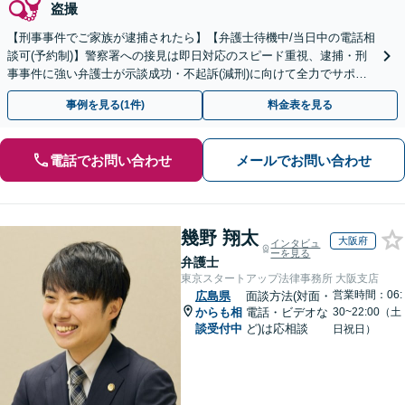
盗撮
【刑事事件でご家族が逮捕されたら】【弁護士待機中/当日中の電話相
談可(予約制)】警察署への接見は即日対応のスピード重視、逮捕・刑
事事件に強い弁護士が示談成功・不起訴(減刑)に向けて全力でサポー
トします。【加害者側の相談専門】
事例を見る(1件)
料金表を見る
電話でお問い合わせ
メールでお問い合わせ
幾野 翔太
大阪府
インタビュ
ーを見る
弁護士
東京スタートアップ法律事務所 大阪支店
営業時間：06:
広島県
面談方法(対面・
からも相
電話・ビデオな
30~22:00（土
談受付中
ど)は応相談
日祝日）