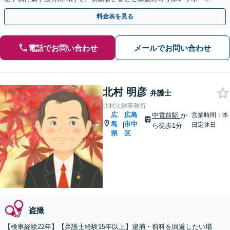
いたします【猿猴橋町駅2分】
料金表を見る
電話でお問い合わせ
メールでお問い合わせ
北村 明彦
弁護士
北村法律事務所
広
広島
中電前駅
か
営業時間：本
島
市中
|
日定休日
ら徒歩1分
県
区
盗撮
【検事経験22年】【弁護士経験15年以上】逮捕・前科を回避したい場