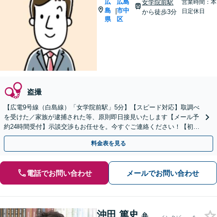
広
広島
女学院前駅
営業時間：本
島
市中
|
日定休日
から徒歩3分
県
区
盗撮
【広電9号線（白島線）「女学院前駅」5分】【スピード対応】取調べ
を受けた／家族が逮捕された等、原則即日接見いたします【メール予
約24時間受付】示談交渉もお任せを。今すぐご連絡ください！【初回
相談無料】【休日・夜間対応可】
料金表を見る
電話でお問い合わせ
メールでお問い合わせ
沖田 篤史
弁