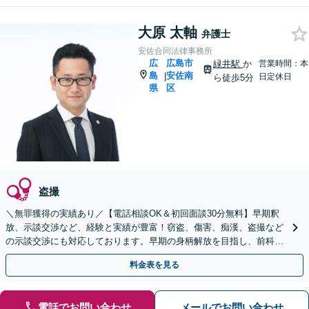
大原 太軸
弁護士
安佐合同法律事務所
広
広島市
緑井駅
か
営業時間：本
島
安佐南
|
日定休日
ら徒歩5分
県
区
盗撮
＼無罪獲得の実績あり／【電話相談OK＆初回面談30分無料】早期釈
放、示談交渉など、経験と実績が豊富！窃盗、傷害、痴漢、盗撮など
の示談交渉にも対応しております。早期の身柄解放を目指し、前科の
回避に向けて尽力します【法テラス利用可】
料金表を見る
電話でお問い合わせ
メールでお問い合わせ