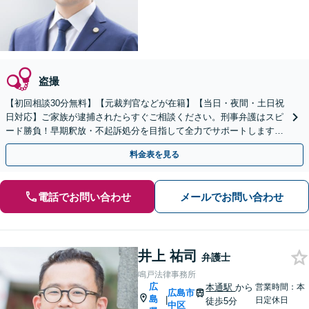
盗撮
【初回相談30分無料】【元裁判官などが在籍】【当日・夜間・土日祝
日対応】ご家族が逮捕されたらすぐご相談ください。刑事弁護はスピ
ード勝負！早期釈放・不起訴処分を目指して全力でサポートします。
【スピード対応】
料金表を見る
電話でお問い合わせ
メールでお問い合わせ
井上 祐司
弁護士
鳴戸法律事務所
広
本通駅
から
営業時間：本
広島市
島
|
日定休日
徒歩5分
中区