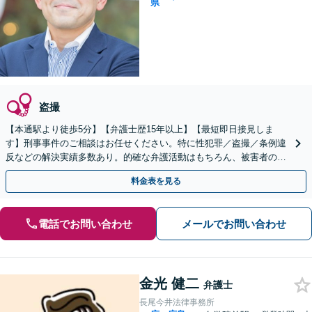
県
盗撮
【本通駅より徒歩5分】【弁護士歴15年以上】【最短即日接見しま
す】刑事事件のご相談はお任せください。特に性犯罪／盗撮／条例違
反などの解決実績多数あり。的確な弁護活動はもちろん、被害者の方
との示談交渉もお任せください【土日・祝日対応可】
料金表を見る
電話でお問い合わせ
メールでお問い合わせ
金光 健二
弁護士
長尾今井法律事務所