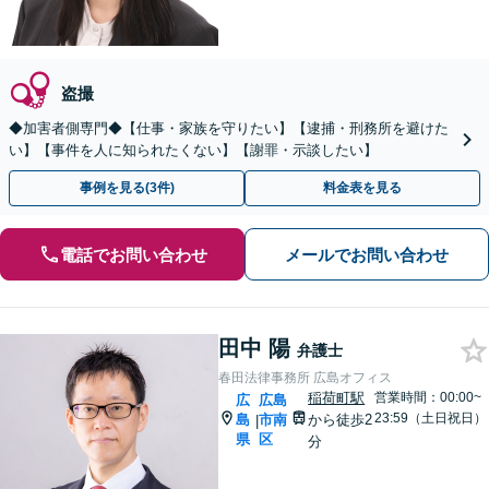
盗撮
◆加害者側専門◆【仕事・家族を守りたい】【逮捕・刑務所を避けた
い】【事件を人に知られたくない】【謝罪・示談したい】
事例を見る(3件)
料金表を見る
電話でお問い合わせ
メールでお問い合わせ
田中 陽
弁護士
春田法律事務所 広島オフィス
稲荷町駅
営業時間：00:00~
広
広島
23:59（土日祝日）
島
市南
から徒歩2
|
県
区
分