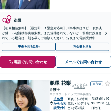
盗撮
【初回相談無料】【最短即日！緊急対応可】刑事事件はスピード解決
が鍵！不起訴獲得実績多数。まだ逮捕されていないが、警察に捜査さ
れている場合は一刻も早くご相談ください。深夜まで電話受付中！痴
漢／盗撮／のぞき／その他性犯罪など
事例を見る(1件)
料金表を見る
電話でお問い合わせ
メールでお問い合わせ
瀧澤 花梨
東京都
インタビュ
ーを見る
弁護士
東京スタートアップ法律事務所
営業時間：06:
広島県
面談方法(対面・
からも相
電話・ビデオな
30~22:00（土
談受付中
ど)は応相談
日祝日）