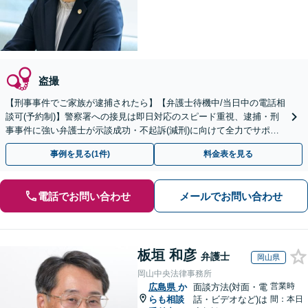
盗撮
【刑事事件でご家族が逮捕されたら】【弁護士待機中/当日中の電話相
談可(予約制)】警察署への接見は即日対応のスピード重視、逮捕・刑
事事件に強い弁護士が示談成功・不起訴(減刑)に向けて全力でサポー
トします。【加害者側の相談専門】
事例を見る(1件)
料金表を見る
電話でお問い合わせ
メールでお問い合わせ
板垣 和彦
弁護士
岡山県
岡山中央法律事務所
営業時
広島県
か
面談方法(対面・電
らも相談
話・ビデオなど)は
間：本日