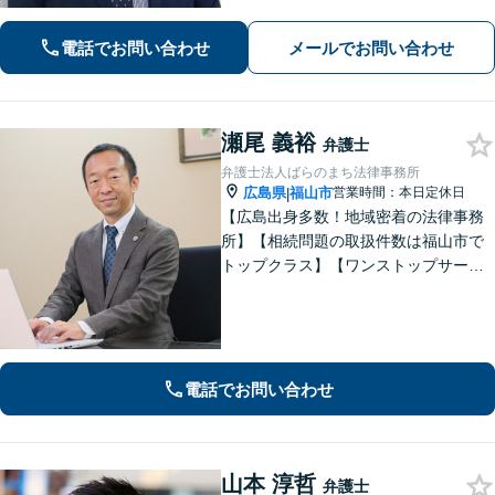
す。相続・離婚・借金など、お困りご
とがありましたら、まずはお気軽にご
電話でお問い合わせ
メールでお問い合わせ
相談ください。【出張相談に対応】
【秘密厳守】
瀬尾 義裕
弁護士
弁護士法人ばらのまち法律事務所
広島県
福山市
営業時間：本日定休日
|
【広島出身多数！地域密着の法律事務
所】【相続問題の取扱件数は福山市で
トップクラス】【ワンストップサービ
ス】税理士、司法書士、社会保険労務
士、土地家屋調査士など各士業との緊
密な連携体制「企業法務、民事家事、
遺言・相続、債務整理など、幅広い分
野に対応」
電話でお問い合わせ
山本 淳哲
弁護士