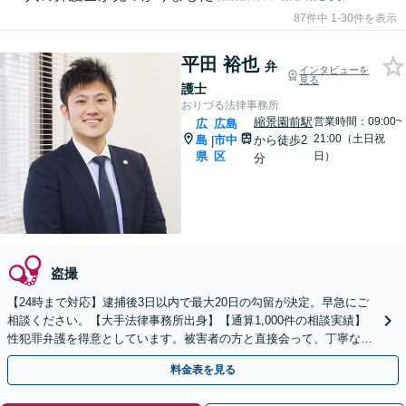
87件中 1-30件を表示
平田 裕也
弁
インタビューを
見る
護士
おりづる法律事務所
縮景園前駅
営業時間：09:00~
広
広島
21:00（土日祝
島
市中
から徒歩2
|
県
区
日）
分
盗撮
【24時まで対応】逮捕後3日以内で最大20日の勾留が決定。早急にご
相談ください。【大手法律事務所出身】【通算1,000件の相談実績】
性犯罪弁護を得意としています。被害者の方と直接会って、丁寧な示
談交渉。少年犯罪／違法薬物／詐欺事件にも対応。
料金表を見る