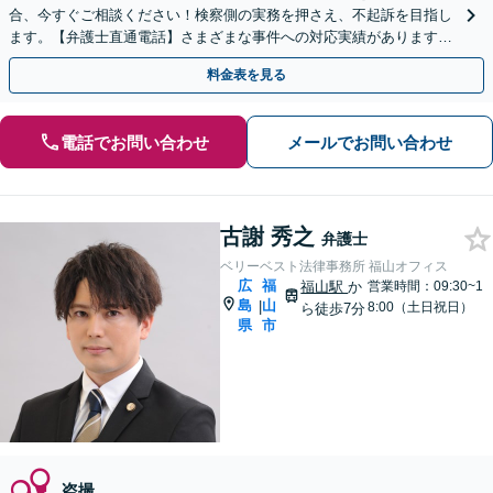
合、今すぐご相談ください！検察側の実務を押さえ、不起訴を目指し
ます。【弁護士直通電話】さまざまな事件への対応実績があります。
【秘密厳守】【中電前電停から徒歩1分】
料金表を見る
電話でお問い合わせ
メールでお問い合わせ
古謝 秀之
弁護士
ベリーベスト法律事務所 福山オフィス
広
福
福山駅
か
営業時間：09:30~1
島
山
|
8:00（土日祝日）
ら徒歩7分
県
市
盗撮