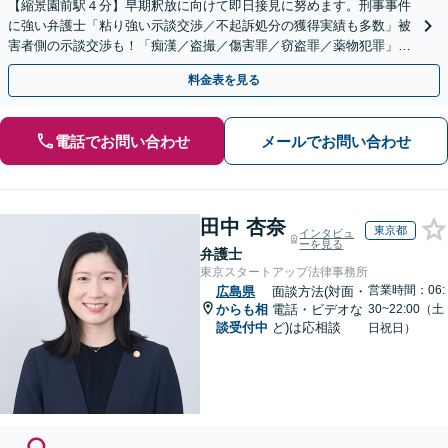
【縮景園前駅４分】早期釈放に向けて即日接見に努めます。刑事事件
に強い弁護士「粘り強い示談交渉／不起訴処分の獲得実績も多数」被
害者側の示談交渉も！「痴漢／盗撮／傷害罪／窃盗罪／薬物犯罪」
【休日・夜間相談】【裁判員裁判の経験あり】
料金表を見る
電話でお問い合わせ
メールでお問い合わせ
田中 杏奈
東京都
インタビュ
ーを見る
弁護士
東京スタートアップ法律事務所
営業時間：06:
広島県
面談方法(対面・
からも相
電話・ビデオな
30~22:00（土
談受付中
ど)は応相談
日祝日）