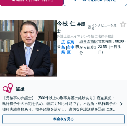
今枝 仁
弁護
インタビューを見
る
士
弁護士法人イマジン今枝仁法律事務所
縮景園前駅
営業時間：08:00~
広
広島
23:55（土日祝
島
市中
から徒歩1
|
県
区
日）
分
盗撮
【元検事の弁護士】【500件以上の刑事弁護の経験あり】窃盗累犯・
執行猶予中の再犯を含め、幅広く対応可能です。不起訴・執行猶予の
獲得実績多数あり。検事経験を活かし、適切な弁護活動を迅速に進め
てまいります【初回相談無料】【土日祝相談可】
料金表を見る