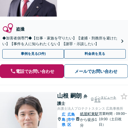
盗撮
◆加害者側専門◆【仕事・家族を守りたい】【逮捕・刑務所を避けた
い】【事件を人に知られたくない】【謝罪・示談したい】
事例を見る(3件)
料金表を見る
電話でお問い合わせ
メールでお問い合わせ
山根 嗣朗
弁
インタビューを
見る
護士
弁護士法人プロテクトスタンス 広島事務所
紙屋町東駅
営業時間：09:00~
広
広島
19:00（土日祝
島
市中
から徒歩1
|
県
区
日）
分