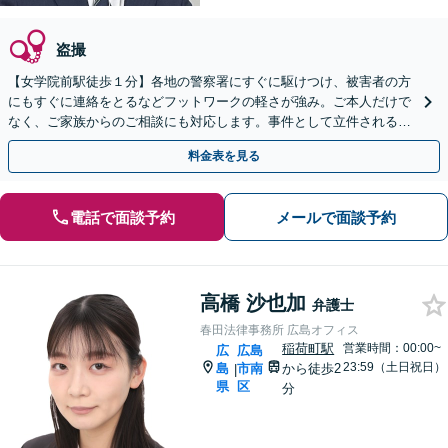
盗撮
【女学院前駅徒歩１分】各地の警察署にすぐに駆けつけ、被害者の方
にもすぐに連絡をとるなどフットワークの軽さが強み。ご本人だけで
なく、ご家族からのご相談にも対応します。事件として立件される前
のご相談にも対応できます。
料金表を見る
電話で面談予約
メールで面談予約
高橋 沙也加
弁護士
春田法律事務所 広島オフィス
稲荷町駅
営業時間：00:00~
広
広島
23:59（土日祝日）
島
市南
から徒歩2
|
県
区
分