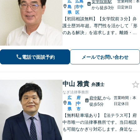
広
広島
女学院前駅
営業時間：本
島
市中
|
日定休日
から徒歩3分
県
区
【初回相談無料】【女学院前３分】弁
護士歴35年超。専門性を活かして「形
のある解決」を追求します。離婚・債
務整理・不動産・相続・企業法務な
ど、個人・法人ともに実績豊富です。
話しやすい弁護士に是非ご相談くださ
電話で面談予約
メールでお問い合わせ
い。（合同庁舎内郵便局近く）
中山 雅貴
弁護士
なぎ法律事務所
広
府
府中駅
から
営業時間：本
島
中
|
日定休日
徒歩5分
県
市
【無料駐車場あり】【法テラス可】府
中市唯一の法律事務所です。当日相談
も可能なかぎり対応します。身近な相
談相手として親身にご相談に乗りま