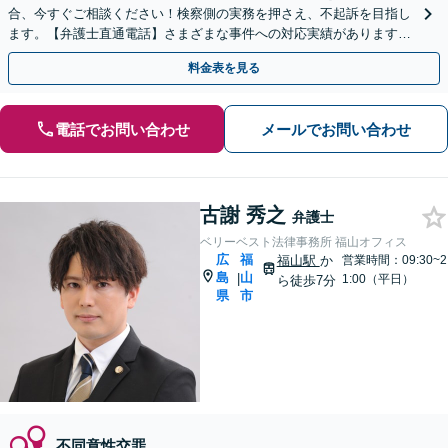
合、今すぐご相談ください！検察側の実務を押さえ、不起訴を目指し
ます。【弁護士直通電話】さまざまな事件への対応実績があります。
【秘密厳守】【中電前電停から徒歩1分】
料金表を見る
電話でお問い合わせ
メールでお問い合わせ
古謝 秀之
弁護士
ベリーベスト法律事務所 福山オフィス
広
福
福山駅
か
営業時間：09:30~2
島
山
|
1:00（平日）
ら徒歩7分
県
市
不同意性交罪