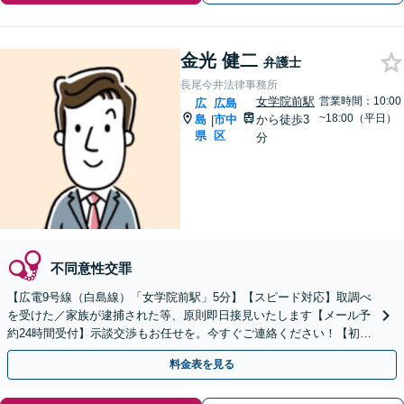
金光 健二
弁護士
長尾今井法律事務所
女学院前駅
営業時間：10:00
広
広島
~18:00（平日）
島
市中
から徒歩3
|
県
区
分
不同意性交罪
【広電9号線（白島線）「女学院前駅」5分】【スピード対応】取調べ
を受けた／家族が逮捕された等、原則即日接見いたします【メール予
約24時間受付】示談交渉もお任せを。今すぐご連絡ください！【初回
相談無料】【休日・夜間対応可】
料金表を見る