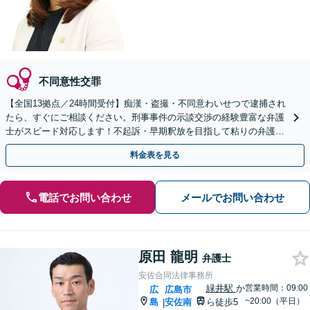
不同意性交罪
【全国13拠点／24時間受付】痴漢・盗撮・不同意わいせつで逮捕され
たら、すぐにご相談ください。刑事事件の示談交渉の経験豊富な弁護
士がスピード対応します！不起訴・早期釈放を目指して粘りの弁護活
動を行います。
料金表を見る
電話でお問い合わせ
メールでお問い合わせ
原田 龍明
弁護士
安佐合同法律事務所
緑井駅
か
営業時間：09:00
広
広島市
~20:00（平日）
島
安佐南
ら徒歩5
|