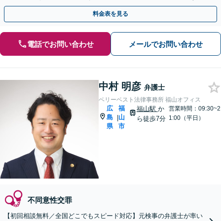
談交渉。少年犯罪／違法薬物／詐欺事件にも対応。
料金表を見る
電話でお問い合わせ
メールでお問い合わせ
中村 明彦
弁護士
ベリーベスト法律事務所 福山オフィス
広
福
福山駅
か
営業時間：09:30~2
島
山
|
1:00（平日）
ら徒歩7分
県
市
不同意性交罪
【初回相談無料／全国どこでもスピード対応】元検事の弁護士が率い