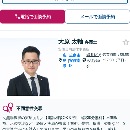
電話で面談予約
メールで面談予約
大原 太軸
弁護士
安佐合同法律事務所
緑井駅
か
営業時間：09:00
広
広島市
~17:30（平日）
島
安佐南
ら徒歩5
|
県
区
分
不同意性交罪
＼無罪獲得の実績あり／【電話相談OK＆初回面談30分無料】早期釈
放、示談交渉など、経験と実績が豊富！窃盗、傷害、痴漢、盗撮など
の示談交渉にも対応しております。早期の身柄解放を目指し、前科の