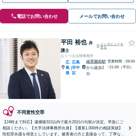
電話でお問い合わせ
メールでお問い合わせ
平田 裕也
弁
インタビューを
見る
護士
おりづる法律事務所
縮景園前駅
営業時間：09:00
広
広島
~21:00（平日）
島
市中
から徒歩2
|
県
区
分
不同意性交罪
【24時まで対応】逮捕後3日以内で最大20日の勾留が決定。早急にご
相談ください。【大手法律事務所出身】【通算1,000件の相談実績】
性犯罪弁護を得意としています。被害者の方と直接会って、丁寧な示