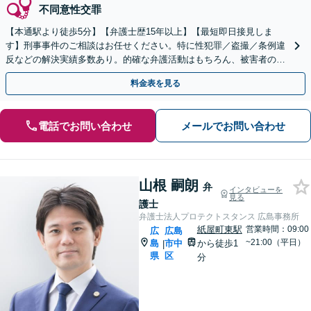
不同意性交罪
【本通駅より徒歩5分】【弁護士歴15年以上】【最短即日接見しま
す】刑事事件のご相談はお任せください。特に性犯罪／盗撮／条例違
反などの解決実績多数あり。的確な弁護活動はもちろん、被害者の方
との示談交渉もお任せください【土日・祝日対応可】
料金表を見る
電話でお問い合わせ
メールでお問い合わせ
山根 嗣朗
弁
インタビューを
見る
護士
弁護士法人プロテクトスタンス 広島事務所
紙屋町東駅
営業時間：09:00
広
広島
~21:00（平日）
島
市中
から徒歩1
|
県
区
分