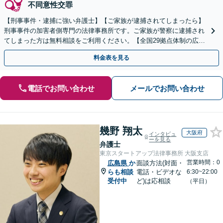
不同意性交罪
【刑事事件・逮捕に強い弁護士】【ご家族が逮捕されてしまったら】
刑事事件の加害者側専門の法律事務所です。ご家族が警察に逮捕され
てしまった方は無料相談をご利用ください。【全国29拠点体制の広域
対応】【弁護士待機中/当日中の電話相談可(予約制)】
料金表を見る
電話でお問い合わせ
メールでお問い合わせ
幾野 翔太
大阪府
インタビュ
ーを見る
弁護士
東京スタートアップ法律事務所 大阪支店
営業時間：0
広島県
か
面談方法(対面・
らも相談
電話・ビデオな
6:30~22:00
受付中
ど)は応相談
（平日）