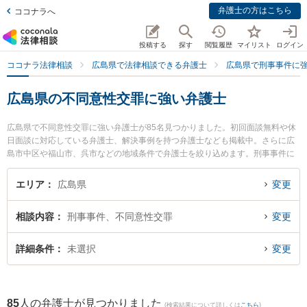
弁護士の方はこちら
ココナラへ
投稿する
探す
閲覧履歴
マイリスト
ログイン
ココナラ法律相談
広島県で法律相談できる弁護士
広島県で刑事事件に
広島県の不同意性交罪に強い弁護士
広島県で不同意性交罪に強い弁護士が85名見つかりました。初回面談無料や休
日面談に対応している弁護士、解決事例を持つ弁護士なども掲載中。さらに広
島市中区や福山市、呉市などの地域条件で弁護士を絞り込めます。刑事事件に
関係する加害者側や少年犯罪、再犯・前科あり等の細かな分野での絞り込み検
索もでき便利です。特に松田法律事務所の松田 健弁護士やまりん法律事務所の
エリア
広島県
変更
森 亮人弁護士、安佐合同法律事務所の大原 太軸弁護士のプロフィール情報や弁
護士費用、強みなどが注目されています。『広島県で土日や夜間に発生した不
相談内容
刑事事件、不同意性交罪
変更
同意性交罪のトラブルを今すぐに弁護士に相談したい』『不同意性交罪のトラ
ブル解決の実績豊富な近くの弁護士を検索したい』『初回相談無料で不同意性
交罪を法律相談できる広島県内の弁護士に相談予約したい』などでお困りの相
詳細条件
未選択
変更
談者さんにおすすめです。
85
人の弁護士が見つかりました
(検索結果について詳しくは
こちら
)