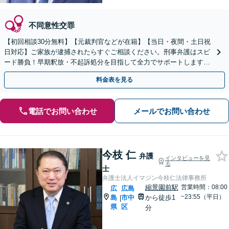
不同意性交罪
【初回相談30分無料】【元裁判官などが在籍】【当日・夜間・土日祝
日対応】ご家族が逮捕されたらすぐご相談ください。刑事弁護はスピ
ード勝負！早期釈放・不起訴処分を目指して全力でサポートします。
【スピード対応】
料金表を見る
電話でお問い合わせ
メールでお問い合わせ
今枝 仁
弁護
インタビューを見
る
士
弁護士法人イマジン今枝仁法律事務所
縮景園前駅
営業時間：08:00
広
広島
~23:55（平日）
島
市中
から徒歩1
|
県
区
分