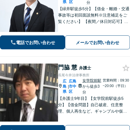
県
区
分
【緑井駅徒歩5分】【借金・離婚・交通
事故等は初回面談無料※注意補足をご
覧ください】 【夜間／休日対応可】丁
寧なヒアリング／アドバイスでご相談
者様の利益を全力で守ります。あなた
を第一に考えたパートナー弁護士に。
電話でお問い合わせ
メールでお問い合わせ
早めのご相談が有利な解決の鍵です。
門脇 慧
弁護士
長尾今井法律事務所
女学院前駅
営業時間：09:30
広
広島
~20:00（平日）
島
市中
から徒歩3
|
県
区
分
【弁護士9年目】【女学院前駅徒歩5
分】【借金問題】自己破産、任意整
理、個人再生など。ギャンブルや仮想
通貨で破産した場合もご相談ください
【交通事故】後遺症の認定、賠償金額