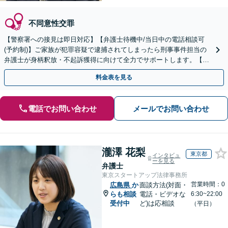
不同意性交罪
【警察署への接見は即日対応】【弁護士待機中/当日中の電話相談可
(予約制)】ご家族が犯罪容疑で逮捕されてしまったら刑事事件担当の
弁護士が身柄釈放・不起訴獲得に向けて全力でサポートします。【毎
月100名以上の相談実績】【全国対応】
料金表を見る
電話でお問い合わせ
メールでお問い合わせ
瀧澤 花梨
東京都
インタビュ
ーを見る
弁護士
東京スタートアップ法律事務所
営業時間：0
広島県
か
面談方法(対面・
らも相談
電話・ビデオな
6:30~22:00
受付中
ど)は応相談
（平日）