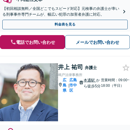
【初回相談無料／全国どこでもスピード対応】元検事の弁護士が率い
る刑事事件専門チームが、幅広い犯罪の加害者弁護に対応。
料金表を見る
電話でお問い合わせ
メールでお問い合わせ
井上 祐司
弁護士
鳴戸法律事務所
広
広島
本通駅
か
営業時間：09:00~
島
市中
|
18:00（平日）
ら徒歩5分
県
区