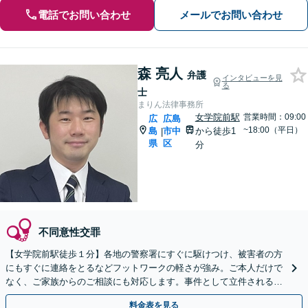
電話でお問い合わせ
メールでお問い合わせ
森 亮人
弁護
インタビューを見
る
士
まりん法律事務所
女学院前駅
営業時間：09:00
広
広島
~18:00（平日）
島
市中
から徒歩1
|
県
区
分
不同意性交罪
【女学院前駅徒歩１分】各地の警察署にすぐに駆けつけ、被害者の方
にもすぐに連絡をとるなどフットワークの軽さが強み。ご本人だけで
なく、ご家族からのご相談にも対応します。事件として立件される前
のご相談にも対応できます。
料金表を見る