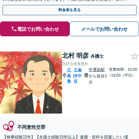
回避に向けて尽力します【法テラス利用可】
料金表を見る
電話でお問い合わせ
メールでお問い合わせ
北村 明彦
弁護士
北村法律事務所
中電前駅
営業時間：10:00
広
広島
~19:00（平日）
島
市中
から徒歩1
|
県
区
分
不同意性交罪
【検事経験22年】【弁護士経験15年以上】逮捕・前科を回避したい場