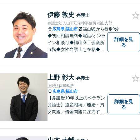
もまずはご相談ください。主
に離婚、交通事故、刑事事
伊藤 敦史
件、借金問題、消費者被害を
弁護士
取り扱っております。
弁護士法人山下江法律事務所 福山支部
広島県
福山市
福山駅
から徒歩9分
|
◆初回相談無料◆電話/オンラ
詳細を見
イン相談可◆福山商工会議所
る
５階◆女性弁護士も在籍◆刑
事事件、交通事故事件、離
婚・不貞慰謝料請求事件、相
続、借金事件など 。話しにく
上野 彰大
いことも安心してご相談くだ
弁護士
さい。あなたの気持ちに寄り
上野法律事務所
添い、丁寧にお応えします。
広島県
福山市
|
【弁護歴10年以上のベテラン
詳細を見
弁護士】遺産相続／離婚・男
る
女問題／借金問題に注力する
弁護士。話し合いでの解決を
重視し、粘り強い交渉力で皆
様に納得いただける解決を目
指します。ぜひ一度ご相談に