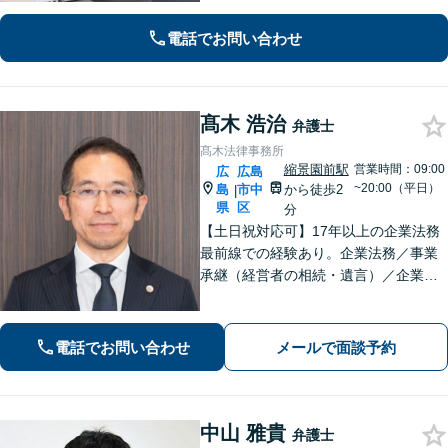
密な連携体制「企業法務、民事家事、
遺言・相続、債務整理など、幅広い分
電話でお問い合わせ
野に対応」
髙木 浩治
弁護士
髙木法律事務所
縮景園前駅
営業時間：09:00
広
広島
~20:00（平日）
島
市中
から徒歩2
|
県
区
分
【土日祝対応可】17年以上の企業法務
最前線での経験あり。企業法務／事業
承継（経営者の相続・遺言）／企業の
労務問題や債権回収など、企業・経営
者さまのお悩みはご相談ください。経
験を活かした的確な対応で、企業の発
電話でお問い合わせ
メールで面談予約
展と経営をサポート。顧問契約もお任
せください
中山 雅貴
弁護士