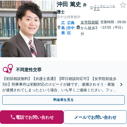
沖田 篤史
弁
インタビューを
見る
護士
田中法律事務所
女学院前駅
営業時間：09:00
広
広島
~23:55（平日）
島
市中
から徒歩3
|
県
区
分
不同意性交罪
【初回相談無料】【弁護士直通】【即日相談対応可】【女学院前徒歩
3分】刑事事件は初動対応のスピードが鍵です。逮捕されそう・家族
が逮捕されてしまったという場合、いち早くご連絡ください。フット
ワークを活かして迅速に対応します。
料金表を見る
電話でお問い合わせ
メールでお問い合わせ