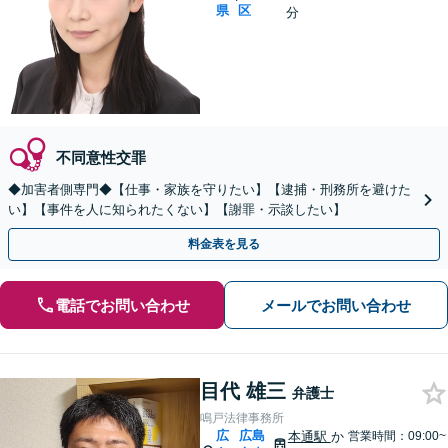
県
区
分
不同意性交罪
◆加害者側専門◆【仕事・家族を守りたい】【逮捕・刑務所を避けた
い】【事件を人に知られたくない】【謝罪・示談したい】
料金表を見る
電話でお問い合わせ
メールでお問い合わせ
目代 雄三
弁護士
鳴戸法律事務所
広
広島
本通駅
か
営業時間：09:00~