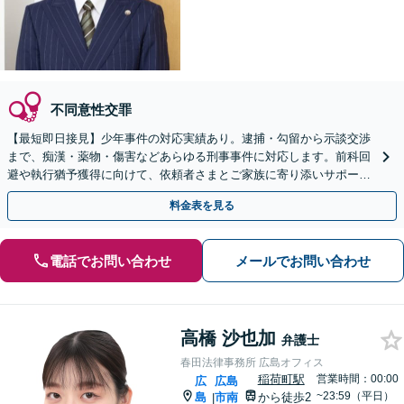
不同意性交罪
【最短即日接見】少年事件の対応実績あり。逮捕・勾留から示談交渉
まで、痴漢・薬物・傷害などあらゆる刑事事件に対応します。前科回
避や執行猶予獲得に向けて、依頼者さまとご家族に寄り添いサポート
いたします【猿猴橋町駅2分】
料金表を見る
電話でお問い合わせ
メールでお問い合わせ
高橋 沙也加
弁護士
春田法律事務所 広島オフィス
稲荷町駅
営業時間：00:00
広
広島
~23:59（平日）
島
市南
から徒歩2
|