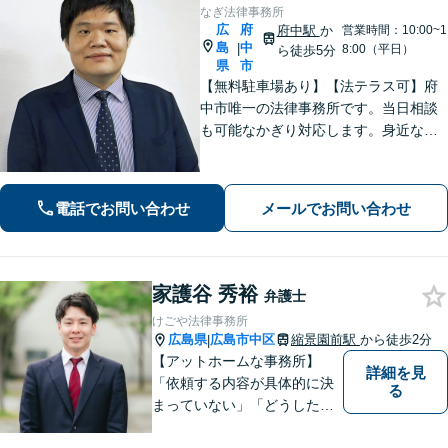
なぎ法律事務所
広
府
府中駅
か
営業時間：10:00~1
島
中
|
8:00（平日）
ら徒歩5分
県
市
【無料駐車場あり】【法テラス可】府
中市唯一の法律事務所です。当日相談
も可能なかぎり対応します。身近な相
談相手として親身にご相談に乗りま
す。相続・離婚・借金など、お困りご
とがありましたら、まずはお気軽にご
電話でお問い合わせ
メールでお問い合わせ
相談ください。【出張相談に対応】
【秘密厳守】
家護谷 秀裕
弁護士
けごや法律事務所
広島県
広島市中区
縮景園前駅
から徒歩2分
|
【アットホームな事務所】
詳細を見
「依頼する内容が具体的に決
る
まっていない」「どうしたら
いいか分からない」という方