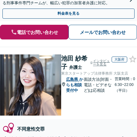
る刑事事件専門チームが、幅広い犯罪の加害者弁護に対応。
料金表を見る
電話でお問い合わせ
メールでお問い合わせ
池田 紗希
大阪府
インタビュ
ーを見る
子
弁護士
東京スタートアップ法律事務所 大阪支店
営業時間：0
広島県
か
面談方法(対面・
らも相談
電話・ビデオな
6:30~22:00
受付中
ど)は応相談
（平日）
不同意性交罪