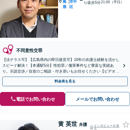
島
市中
|
21:00（平日）
ら徒歩5分
県
区
不同意性交罪
【法テラス可】【広島県内の即日接見可】10年の弁護士経験を活かし
スピード解決！【本通駅5分】性犯罪／傷害事件など豊富な実績あ
り。示談交渉／自首のご相談・付き添いもお任せください【ビデオ面
談可】【初回相談無料】
料金表を見る
電話でお問い合わせ
メールでお問い合わせ
黄 英世
弁護
インタビューを見
る