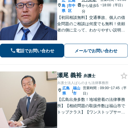
広
広島
~18:00（平日）
島
市中
から徒歩5
|
県
区
分
【初回相談無料】交通事故、個人の借
金問題のご相談は何度でも無料！依頼
者の側に立って、わかりやすい説明を
心がけます。一番頼れる弁護士を目指
します【元エンジニアの弁護士】お気
軽にご相談ください【WEB面談可】
電話でお問い合わせ
メールでお問い合わせ
【広島電鉄舟入町駅・土橋駅徒歩5分】
瀬尾 義裕
弁護士
弁護士法人ばらのまち法律事務所
広島
福山
営業時間：09:00~17:45（平
|
県
市
日）
【広島出身多数！地域密着の法律事務
所】【相続問題の取扱件数は福山市で
トップクラス】【ワンストップサービ
ス】税理士、司法書士、社会保険労務
士、土地家屋調査士など各士業との緊