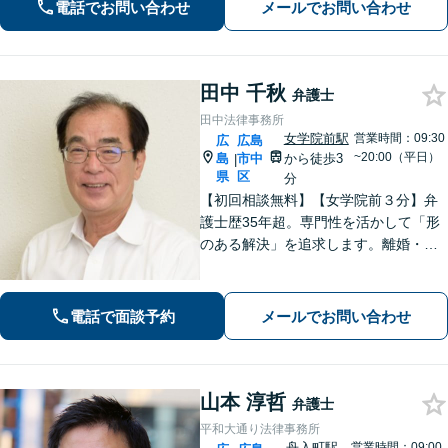
などご相談ください【夜間土日祝相談
電話でお問い合わせ
メールでお問い合わせ
可】【初回相談無料】【Zoom面談可】
田中 千秋
弁護士
田中法律事務所
女学院前駅
営業時間：09:30
広
広島
~20:00（平日）
島
市中
から徒歩3
|
県
区
分
【初回相談無料】【女学院前３分】弁
護士歴35年超。専門性を活かして「形
のある解決」を追求します。離婚・債
務整理・不動産・相続・企業法務な
ど、個人・法人ともに実績豊富です。
話しやすい弁護士に是非ご相談くださ
電話で面談予約
メールでお問い合わせ
い。（合同庁舎内郵便局近く）
山本 淳哲
弁護士
平和大通り法律事務所
舟入町駅
営業時間：09:00