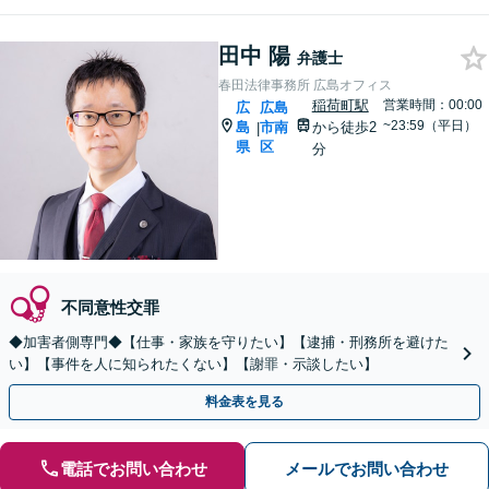
田中 陽
弁護士
春田法律事務所 広島オフィス
稲荷町駅
営業時間：00:00
広
広島
~23:59（平日）
島
市南
から徒歩2
|
県
区
分
不同意性交罪
◆加害者側専門◆【仕事・家族を守りたい】【逮捕・刑務所を避けた
い】【事件を人に知られたくない】【謝罪・示談したい】
料金表を見る
電話でお問い合わせ
メールでお問い合わせ