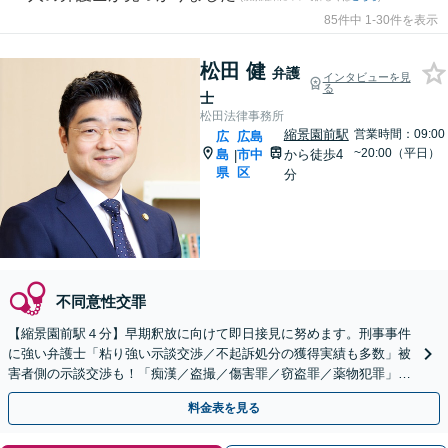
85件中 1-30件を表示
松田 健
弁護
インタビューを見
る
士
松田法律事務所
縮景園前駅
営業時間：09:00
広
広島
~20:00（平日）
島
市中
から徒歩4
|
県
区
分
不同意性交罪
【縮景園前駅４分】早期釈放に向けて即日接見に努めます。刑事事件
に強い弁護士「粘り強い示談交渉／不起訴処分の獲得実績も多数」被
害者側の示談交渉も！「痴漢／盗撮／傷害罪／窃盗罪／薬物犯罪」
【休日・夜間相談】【裁判員裁判の経験あり】
料金表を見る