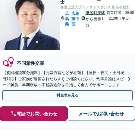
士
弁護士法人プロテクトスタンス 広島事務所
紙屋町東駅
営業時間：09:00
広
広島
~21:00（平日）
島
市中
から徒歩1
|
県
区
分
不同意性交罪
【初回相談30分無料】【元裁判官などが在籍】【当日・夜間・土日祝
日対応】ご家族が逮捕されたらすぐご相談ください。刑事弁護はスピ
ード勝負！早期釈放・不起訴処分を目指して全力でサポートします。
【スピード対応】
料金表を見る
電話でお問い合わせ
メールでお問い合わせ