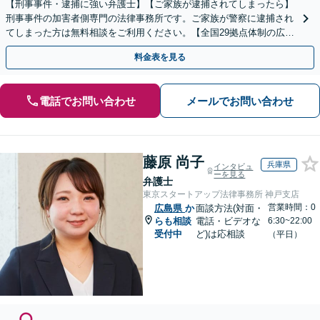
【刑事事件・逮捕に強い弁護士】【ご家族が逮捕されてしまったら】
刑事事件の加害者側専門の法律事務所です。ご家族が警察に逮捕され
てしまった方は無料相談をご利用ください。【全国29拠点体制の広域
対応】【弁護士待機中/当日中の電話相談可(予約制)】
料金表を見る
電話でお問い合わせ
メールでお問い合わせ
藤原 尚子
兵庫県
インタビュ
ーを見る
弁護士
東京スタートアップ法律事務所 神戸支店
営業時間：0
広島県
か
面談方法(対面・
らも相談
電話・ビデオな
6:30~22:00
受付中
ど)は応相談
（平日）