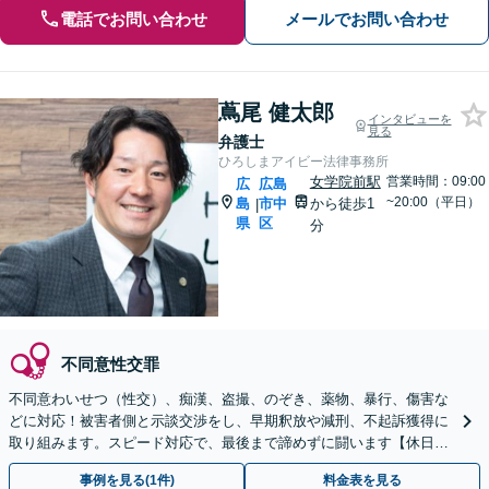
電話でお問い合わせ
メールでお問い合わせ
蔦尾 健太郎
インタビューを
見る
弁護士
ひろしまアイビー法律事務所
女学院前駅
営業時間：09:00
広
広島
~20:00（平日）
島
市中
から徒歩1
|
県
区
分
不同意性交罪
不同意わいせつ（性交）、痴漢、盗撮、のぞき、薬物、暴行、傷害な
どに対応！被害者側と示談交渉をし、早期釈放や減刑、不起訴獲得に
取り組みます。スピード対応で、最後まで諦めずに闘います【休日・
夜間対応】【女学院前駅1分】【弁護士歴15年以上】
事例を見る(1件)
料金表を見る