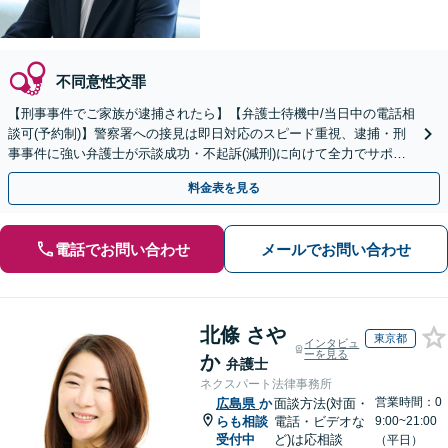
不同意性交罪
【刑事事件でご家族が逮捕されたら】【弁護士待機中/当日中の電話相
談可(予約制)】警察署への接見は即日対応のスピード重視、逮捕・刑
事事件に強い弁護士が示談成功・不起訴(減刑)に向けて全力でサポー
トします。【加害者側の相談専門】
料金表を見る
電話でお問い合わせ
メールでお問い合わせ
北條 さや
東京都
インタビュ
ーを見る
か
弁護士
ネクスパート法律事務所
営業時間：0
広島県
か
面談方法(対面・
らも相談
電話・ビデオな
9:00~21:00
受付中
ど)は応相談
（平日）