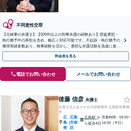
不同意性交罪
【元検事の弁護士】【500件以上の刑事弁護の経験あり】窃盗累犯・
執行猶予中の再犯を含め、幅広く対応可能です。不起訴・執行猶予の
獲得実績多数あり。検事経験を活かし、適切な弁護活動を迅速に進め
てまいります【初回相談無料】【土日祝相談可】
料金表を見る
電話でお問い合わせ
メールでお問い合わせ
後藤 信彦
弁護士
弁護士法人あさかぜ法律事務所 広島駅前事務
所
広
広島
広島駅
か
営業時間：09:00~
島
市南
|
18:00（平日）
ら徒歩4分
県
区