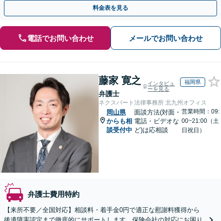
13拠点】お気軽にご相談ください。
料金表を見る
電話でお問い合わせ
メールでお問い合わせ
藤家 寛之
福岡県
インタビュ
ーを見る
弁護士
ネクスパート法律事務所 北九州オフィス
営業時間：09:
岡山県
面談方法(対面・
からも相
電話・ビデオな
00~21:00（土
談受付中
ど)は応相談
日祝日）
弁護士費用特約
【来所不要／全国対応】相談料・着手金0円で適正な慰謝料獲得から
後遺障害認定まで徹底的にサポートします。保険会社の対応にお困り