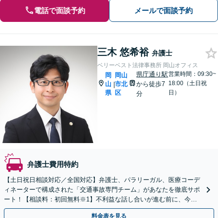
電話で面談予約
メールで面談予約
三木 悠希裕
弁護士
ベリーベスト法律事務所 岡山オフィス
県庁通り駅
営業時間：09:30~
岡
岡山
18:00（土日祝
山
市北
から徒歩7
|
県
区
日）
分
弁護士費用特約
【土日祝日相談対応／全国対応】弁護士、パラリーガル、医療コーデ
ィネーターで構成された「交通事故専門チーム」があなたを徹底サポ
ート！【相談料：初回無料※1】不利益な話し合いが進む前に、今す
ぐ相談！
料金表を見る