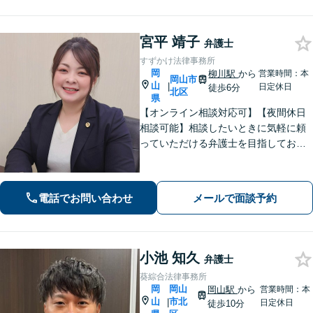
宮平 靖子
弁護士
すずかけ法律事務所
岡
柳川駅
から
営業時間：本
岡山市
山
|
日定休日
徒歩6分
北区
県
【オンライン相談対応可】【夜間休日
相談可能】相談したいときに気軽に頼
っていただける弁護士を目指しており
ます。依頼者にとって最善の解決策を
一緒に考えます。まずはご相談くださ
い。
電話でお問い合わせ
メールで面談予約
小池 知久
弁護士
葵綜合法律事務所
岡
岡山
岡山駅
から
営業時間：本
山
市北
|
日定休日
徒歩10分