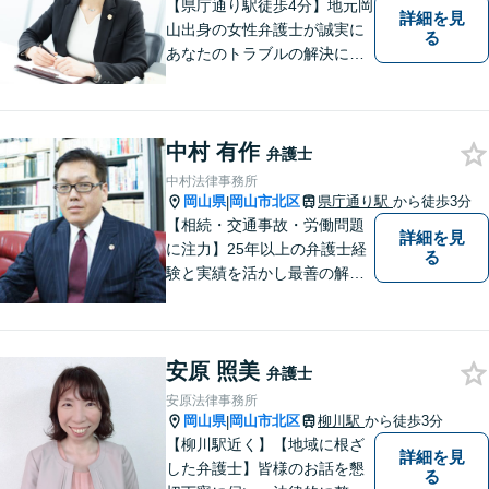
【県庁通り駅徒歩4分】地元岡
詳細を見
山出身の女性弁護士が誠実に
る
あなたのトラブルの解決に向
けて対応します。子どもが関
わる問題・事故のご相談も積
極的に対応しています。
中村 有作
弁護士
中村法律事務所
岡山県
岡山市北区
県庁通り駅
から徒歩3分
|
【相続・交通事故・労働問題
詳細を見
に注力】25年以上の弁護士経
る
験と実績を活かし最善の解決
法をご提案します。お受けし
た案件に依頼者との二人三脚
で取り組んでまいります
安原 照美
弁護士
安原法律事務所
岡山県
岡山市北区
柳川駅
から徒歩3分
|
【柳川駅近く】【地域に根ざ
詳細を見
した弁護士】皆様のお話を懇
る