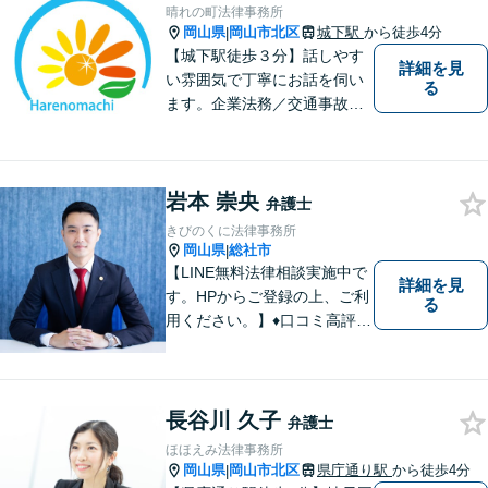
晴れの町法律事務所
岡山県
岡山市北区
城下駅
から徒歩4分
|
【城下駅徒歩３分】話しやす
詳細を見
い雰囲気で丁寧にお話を伺い
る
ます。企業法務／交通事故／
離婚／相続など幅広い案件を
取り扱っております。
岩本 崇央
弁護士
きびのくに法律事務所
岡山県
総社市
|
【LINE無料法律相談実施中で
詳細を見
す。HPからご登録の上、ご利
る
用ください。】♦口コミ高評価
多数有♦丁寧にお話をお伺いし
ます♦ご相談者・依頼者様の最
大の理解者として活動いたし
ます。【完全個室】【初回３
長谷川 久子
弁護士
０分無料面談】
ほほえみ法律事務所
岡山県
岡山市北区
県庁通り駅
から徒歩4分
|