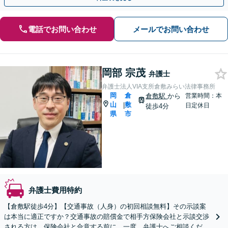
電話でお問い合わせ
メールでお問い合わせ
岡部 宗茂
弁護士
弁護士法人VIA支所倉敷みらい法律事務所
岡
倉
倉敷駅
から
営業時間：本
山
敷
|
日定休日
徒歩4分
県
市
弁護士費用特約
【倉敷駅徒歩4分】【交通事故（人身）の初回相談無料】その示談案
は本当に適正ですか？交通事故の賠償金で相手方保険会社と示談交渉
される方は、保険会社と合意する前に、一度、弁護士へご相談くださ