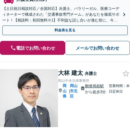
【土日祝日相談対応／全国対応】弁護士、パラリーガル、医療コーデ
ィネーターで構成された「交通事故専門チーム」があなたを徹底サポ
ート！【相談料：初回無料※1】不利益な話し合いが進む前に、今す
ぐ相談！
料金表を見る
電話でお問い合わせ
メールでお問い合わせ
大林 建太
弁護士
岡山中央法律事務所
岡
岡山
郵便局前駅
営業時間：本
山
市北
|
日定休日
から徒歩3分
県
区