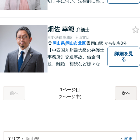
切丁寧に伺い、法律的に整理
して、わかりやすい言葉でご
説明いたします。【24時間予
約受付可】皆様方のお悩みが
畑佐 幸範
少しでも解決されますよう，
弁護士
誠心誠意努力いたす所存で
岡野法律事務所 岡山支店
す。皆様方のご来所をお待ち
岡山県
岡山市北区
岡山駅
から徒歩8分
|
しております。
【中四国九州最大級の弁護士
詳細を見
事務所】交通事故、借金問
る
題、離婚、相続など様々な問
題について、「何度でも無
料」の相談を行っています！
まずはお気軽にご相談くださ
1ページ目
い！
前へ
次へ
(2ページ中)
エリア
岡山県
変更