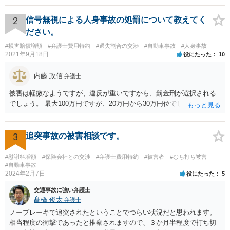
特約がない場合の対応についてですが、まずは民事調停という手続き
を利用することも手かと思います。訴訟の手続きよりも話し合いを重
2
信号無視による人身事故の処罰について教えてく
視したものであり、書類を作る作業も頻繁には要求されないため、ご
ださい。
質問者様の状況を踏まえるとおすすめできる手続きかと考えます。具
#損害賠償増額
#弁護士費用特約
#過失割合の交渉
#自動車事故
#人身事故
体的な利用方法に関しては、管轄の裁判所に問い合わせいただければ
2021年9月18日
役にたった
10
教えてもらえると思います（https://www.courts.go.jp/fukuoka/saiban/
madoguti_kani/index.html）。 以上、ご参考いただけますと幸いです。
内藤 政信
弁護士
被害は軽微なようですが、違反が重いですから、罰金刑が選択される
でしょう。 最大100万円ですが、20万円から30万円位でしょうか。
3
追突事故の被害相談です。
#慰謝料増額
#保険会社との交渉
#弁護士費用特約
#被害者
#むち打ち被害
#自動車事故
2024年2月7日
役にたった
5
交通事故に強い弁護士
髙橋 俊太
弁護士
ノーブレーキで追突されたということでつらい状況だと思われます。
相当程度の衝撃であったと推察されますので、３か月半程度で打ち切