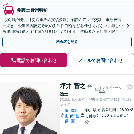
弁護士費用特約
【柳川駅4分】【交通事故の実績多数】示談金アップ交渉、事故被害
手続き、後遺障害認定等級の妥当性判断などお任せください。難しい
法律用語は使わず丁寧な説明を心がけます。依頼者さまに最大限ご納
得いただける解決策を提案します。【子連れ相談可】
料金表を見る
電話でお問い合わせ
メールでお問い合わせ
坪井 智之
弁
インタビューを
見る
護士
弁護士法人山本・坪井綜合法律事務所 岡山オ
フィス
柳川駅
か
営業時間：08:00~2
岡
岡山
1:00（土日祝日）
山
市北
ら徒歩2
|
県
区
分