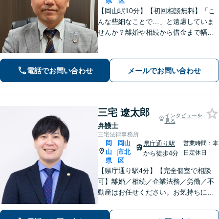
県
区
【岡山駅10分】【初回相談無料】「こ
んな些細なことで…」と遠慮していま
せんか？離婚や相続から借金まで幅広
く対応しております！話しやすい雰囲
気作りを何より大切にしています。ど
んな小さなお悩みでもお伺いいたしま
電話でお問い合わせ
メールでお問い合わせ
す。気軽にご相談ください【夜間・休
日相談可】
三宅 遼太郎
インタビューを
見る
弁護士
三宅法律事務所
岡
岡山
県庁通り駅
営業時間：本
山
市北
|
日定休日
から徒歩4分
県
区
【県庁通り駅4分】【完全個室で相談
可】離婚／相続／企業法務／労働／不
動産はお任せください。お気持ちに寄
り添いながらお悩みを解決します。
「こんなこと弁護士に相談してもいい