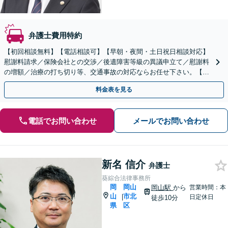
弁護士費用特約
【初回相談無料】【電話相談可】【早朝・夜間・土日祝日相談対応】
慰謝料請求／保険会社との交渉／後遺障害等級の異議申立て／慰謝料
の増額／治療の打ち切り等、交通事故の対応ならお任せ下さい。【交
通事故に強い弁護士】弁護士特約利用可【カード払い可】
料金表を見る
電話でお問い合わせ
メールでお問い合わせ
新名 信介
弁護士
葵綜合法律事務所
岡
岡山
岡山駅
から
営業時間：本
山
市北
|
日定休日
徒歩10分
県
区