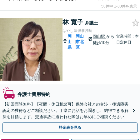
58件中 1-30件を表示
林 寛子
弁護士
はやし法律事務所
岡
岡山
岡山駅
から
営業時間：本
山
市北
|
日定休日
徒歩10分
県
区
弁護士費用特約
【初回面談無料】【夜間・休日相談可】保険会社との交渉・後遺障害
認定の獲得などご相談ださい。丁寧にお話をお聞きし、納得できる解
決を目指します。交通事故に遭われた際はお早めにご相談ください
【休日相談可能】【岡山駅10分】
料金表を見る