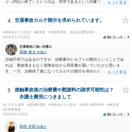
り（内払い終了）というのは、尚早であるという印象です。とはい
え、内払い終了時期の延長について交渉をしても保険会社が応じる可
能性は必ずしも高くありません。 傷害の内容や程度によっては後遺障
害等級申請を検討した方がよいかもしれませんが、いずれにしまして
4
交通事故カルテ開示を求められています。
も、実務上妥当な示談金を得るためにも、弁護士に個別に相談するな
どして今後の方針について検討なさった方がよいと思います。
#保険会社との交渉
#被害者
#自動車事故
#弁護士費用特約
2025年12月10日
役にたった
4
交通事故に強い弁護士
髙橋 俊太
弁護士
詳細不明ではあるのですが、診断書やレセプトの開示ということであ
れば、事故後まもなく保険会社から同意書が届いていたかと思いま
す。一方、治療終了後になってカルテの開示を求められているという
ことであれば、被害者との交渉等のためにカルテの確認が必要だと保
険会社が判断した可能性があります。被害者の同意があるようであれ
ば、開示するという対応で問題はないでしょう。
5
接触事故後の治療費や慰謝料の請求可能性は？
弁護士費用につきまして
#むち打ち被害
#慰謝料増額
#保険会社との交渉
#弁護士費用特約
#被害者
#自動車事故
2024年12月6日
役にたった
3
和田 史郎
弁護士