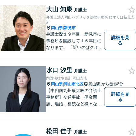
まずはお気軽にご相談くださ
大山 知康
い！
弁護士
弁護士法人岡山パブリック法律事務所 ゆずりは新見支
所
岡山県
新見市
|
弁護士歴１９年目、新見市に
詳細を見
事務所を開設して１６年目に
る
なります。 「近いのはクオリ
ティ」をモットーに、地元の
皆さまに距離的にも精神的に
も「近い」法律事務所となれ
水口 汐里
弁護士
るよう職員一同頑張っていま
岡野法律事務所 岡山支店
す。 お気軽にお問い合わせく
岡山県
岡山市北区
岡山駅
から徒歩8分
|
ださい。
【中四国九州最大級の弁護士
詳細を見
事務所】交通事故、借金問
る
題、離婚、相続など様々な問
題について、「何度でも無
料」の相談を行っています！
まずはお気軽にご相談くださ
松田 佳子
い！
弁護士