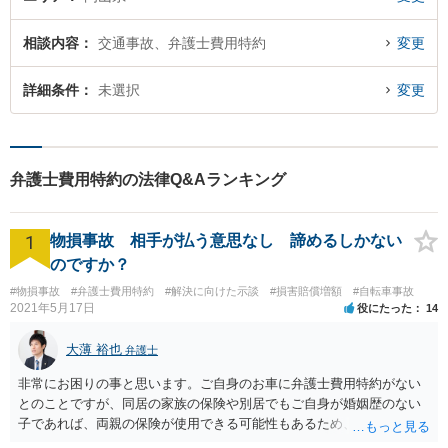
相談内容
交通事故、弁護士費用特約
変更
詳細条件
未選択
変更
弁護士費用特約の法律Q&Aランキング
1
物損事故 相手が払う意思なし 諦めるしかない
のですか？
#物損事故
#弁護士費用特約
#解決に向けた示談
#損害賠償増額
#自転車事故
2021年5月17日
役にたった
14
大薄 裕也
弁護士
非常にお困りの事と思います。ご自身のお車に弁護士費用特約がない
とのことですが、同居の家族の保険や別居でもご自身が婚姻歴のない
子であれば、両親の保険が使用できる可能性もあるため、まだ確認し
てないようであれば、ご確認されると良いかと思います。 弁護士費用