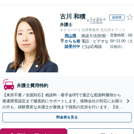
古川 和積
福岡県
インタビュ
ーを見る
弁護士
ネクスパート法律事務所 北九州オフィス
営業時間：09:
岡山県
面談方法(対面・
からも相
電話・ビデオな
00~21:00（土
談受付中
ど)は応相談
日祝日）
弁護士費用特約
【来所不要／全国対応】相談料・着手金0円で適正な慰謝料獲得から
後遺障害認定まで徹底的にサポートします。保険会社の対応にお困り
の方も、経験豊富な弁護士が最後まで強気の交渉を行います。【全国
13拠点】お気軽にご相談ください。
料金表を見る