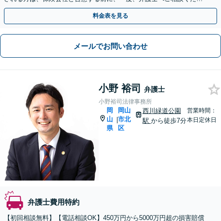
い。
料金表を見る
メールでお問い合わせ
小野 裕司
弁護士
小野裕司法律事務所
岡
岡山
西川緑道公園
営業時間：
山
市北
|
本日定休日
駅
から徒歩7分
県
区
弁護士費用特約
【初回相談無料】【電話相談OK】450万円から5000万円超の損害賠償