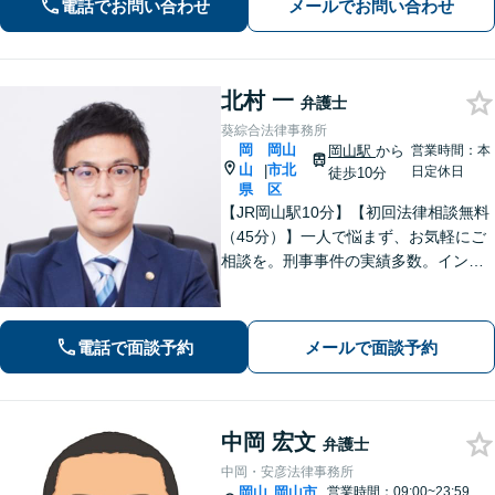
電話でお問い合わせ
メールでお問い合わせ
のかな」と思うこともまずはご相談く
ださい。【夜間・休日相談可能】
北村 一
弁護士
葵綜合法律事務所
岡
岡山
岡山駅
から
営業時間：本
山
市北
|
日定休日
徒歩10分
県
区
【JR岡山駅10分】【初回法律相談無料
（45分）】一人で悩まず、お気軽にご
相談を。刑事事件の実績多数。インタ
ーネット、離婚問題も親身に対応いた
します。平日日中に時間が取れない方
は、事前予約で休日・夜間も対応
電話で面談予約
メールで面談予約
中岡 宏文
弁護士
中岡・安彦法律事務所
岡山
岡山市
営業時間：09:00~23:59