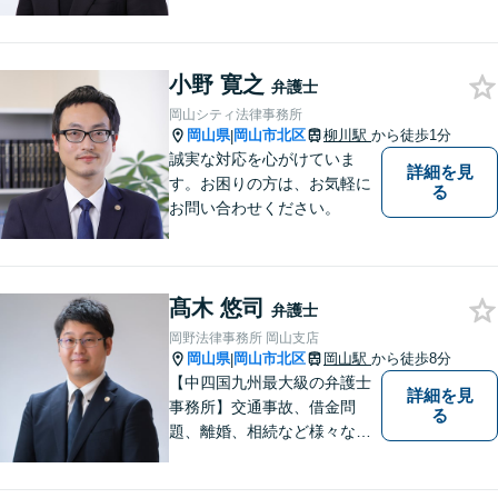
題について、「何度でも無
料」の相談を行っています！
まずはお気軽にご相談くださ
小野 寛之
い！
弁護士
岡山シティ法律事務所
岡山県
岡山市北区
柳川駅
から徒歩1分
|
誠実な対応を心がけていま
詳細を見
す。お困りの方は、お気軽に
る
お問い合わせください。
髙木 悠司
弁護士
岡野法律事務所 岡山支店
岡山県
岡山市北区
岡山駅
から徒歩8分
|
【中四国九州最大級の弁護士
詳細を見
事務所】交通事故、借金問
る
題、離婚、相続など様々な問
題について、「何度でも無
料」の相談を行っています！