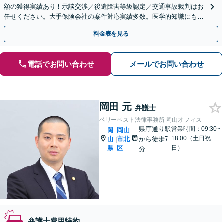
額の獲得実績あり！示談交渉／後遺障害等級認定／交通事故裁判はお
任せください。大手保険会社の案件対応実績多数。医学的知識にも詳
しい弁護士です【休日・夜間面談可能】
料金表を見る
電話でお問い合わせ
メールでお問い合わせ
岡田 元
弁護士
ベリーベスト法律事務所 岡山オフィス
県庁通り駅
営業時間：09:30~
岡
岡山
18:00（土日祝
山
市北
から徒歩7
|
県
区
日）
分
弁護士費用特約