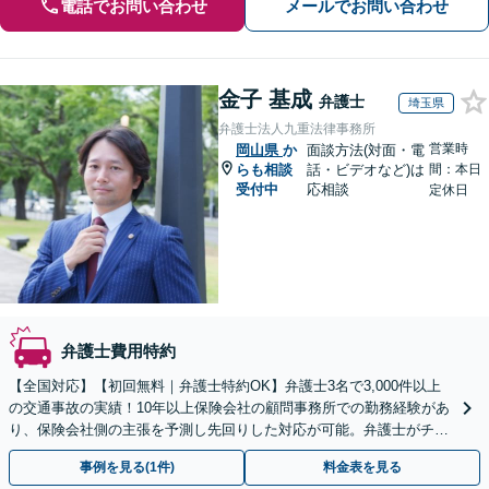
電話でお問い合わせ
メールでお問い合わせ
金子 基成
弁護士
埼玉県
弁護士法人九重法律事務所
営業時
岡山県
か
面談方法(対面・電
らも相談
話・ビデオなど)は
間：本日
受付中
応相談
定休日
弁護士費用特約
【全国対応】【初回無料｜弁護士特約OK】弁護士3名で3,000件以上
の交通事故の実績！10年以上保険会社の顧問事務所での勤務経験があ
り、保険会社側の主張を予測し先回りした対応が可能。弁護士がチー
ムとなり示談交渉、休業損害、後遺障害等に対応。
事例を見る(1件)
料金表を見る