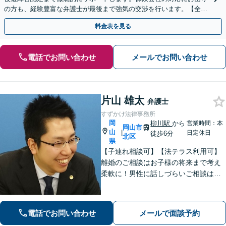
の方も、経験豊富な弁護士が最後まで強気の交渉を行います。【全国
13拠点】お気軽にご相談ください。
料金表を見る
電話でお問い合わせ
メールでお問い合わせ
片山 雄太
弁護士
すずかけ法律事務所
岡
柳川駅
から
営業時間：本
岡山市
山
|
日定休日
徒歩6分
北区
県
【子連れ相談可】【法テラス利用可】
離婚のご相談はお子様の将来まで考え
柔軟に！男性に話しづらいご相談は女
性弁護士がうかがいます／不動産トラ
ブルは司法書士・土地家屋調査士など
と連携してきめ細やかに対応【注力分
電話でお問い合わせ
メールで面談予約
野初回相談無料】【WEB面談可】