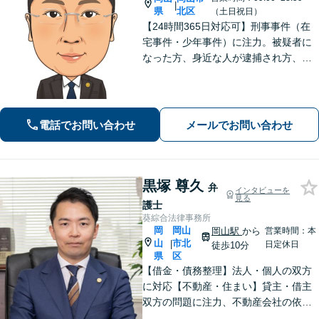
|
県
北区
（土日祝日）
【24時間365日対応可】刑事事件（在
宅事件・少年事件）に注力。被疑者に
なった方、身近な人が逮捕され方、す
ぐにご相談ください。刑事事件はスピ
ード勝負、初回の接見は即時駆けつけ
ます。事件解決後のアフターケアもい
たします。
電話でお問い合わせ
メールでお問い合わせ
黒塚 尊久
弁
インタビューを
見る
護士
葵綜合法律事務所
岡
岡山
岡山駅
から
営業時間：本
山
市北
|
日定休日
徒歩10分
県
区
【借金・債務整理】法人・個人の双方
に対応【不動産・住まい】貸主・借主
双方の問題に注力、不動産会社の依頼
実績あり【労働・雇用】労災事件に精