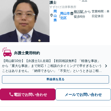
見る
護士
すずかけ法律事務所
岡
柳川駅
から
営業時間：本
岡山市
山
|
日定休日
徒歩6分
北区
県
弁護士費用特約
【岡山駅10分】【弁護士3人在籍】【初回相談無料】「軽微な事故」
から「重大な事故」まで対応！ご相談のタイミングで早すぎるという
ことはありません。「納得できない」「不安だ」というときはご相談
ください【当日／電話相談可】
料金表を見る
電話でお問い合わせ
メールでお問い合わせ