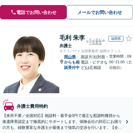
電話でお問い合わせ
メールでお問い合わせ
毛利 朱李
福岡県
インタビュ
ーを見る
弁護士
ネクスパート法律事務所 福岡オフィス
営業時間：09:
岡山県
面談方法(対面・
からも相
電話・ビデオな
00~21:00（土
談受付中
ど)は応相談
日祝日）
弁護士費用特約
【来所不要／全国対応】相談料・着手金0円で適正な慰謝料獲得から
後遺障害認定まで徹底的にサポートします。保険会社の対応にお困り
の方も、経験豊富な弁護士が最後まで強気の交渉を行います。【全国