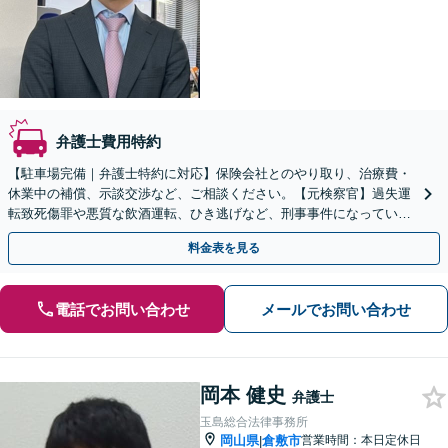
弁護士費用特約
【駐車場完備｜弁護士特約に対応】保険会社とのやり取り、治療費・
休業中の補償、示談交渉など、ご相談ください。【元検察官】過失運
転致死傷罪や悪質な飲酒運転、ひき逃げなど、刑事事件になっている
事故にも対応【夜間面談｜WEB面談可】
料金表を見る
電話でお問い合わせ
メールでお問い合わせ
岡本 健史
弁護士
玉島総合法律事務所
岡山県
倉敷市
営業時間：本日定休日
|