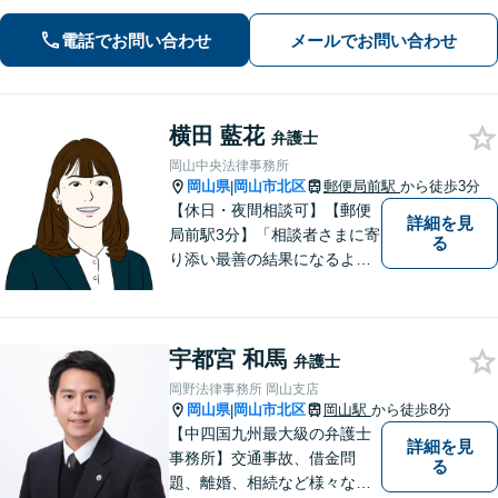
通。その他労働事件もカバー【行政事
電話でお問い合わせ
メールでお問い合わせ
件】学校トラブル・いじめ問題に注力
【企業法務】予防法務・紛争対応お任
せください。
横田 藍花
弁護士
岡山中央法律事務所
岡山県
岡山市北区
郵便局前駅
から徒歩3分
|
【休日・夜間相談可】【郵便
詳細を見
局前駅3分】「相談者さまに寄
る
り添い最善の結果になるよう
尽力」婚姻費用・財産分与・
養育費の交渉などお任せくだ
さい「刑事事件：捜査機関に
宇都宮 和馬
よる不当な取り調べや身体拘
弁護士
束から、依頼者さまの利益を
岡野法律事務所 岡山支店
守ります【完全個室相談】
岡山県
岡山市北区
岡山駅
から徒歩8分
|
【中四国九州最大級の弁護士
詳細を見
事務所】交通事故、借金問
る
題、離婚、相続など様々な問