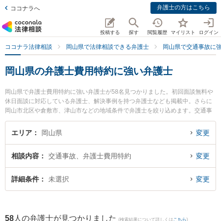
弁護士の方はこちら
ココナラへ
投稿する
探す
閲覧履歴
マイリスト
ログイン
ココナラ法律相談
岡山県で法律相談できる弁護士
岡山県で交通事故に
岡山県の弁護士費用特約に強い弁護士
岡山県で弁護士費用特約に強い弁護士が58名見つかりました。初回面談無料や
休日面談に対応している弁護士、解決事例を持つ弁護士なども掲載中。さらに
岡山市北区や倉敷市、津山市などの地域条件で弁護士を絞り込めます。交通事
故に関係する自動車事故やバイク事故、自転車事故等の細かな分野での絞り込
み検索もでき便利です。特にはやし法律事務所の林 寛子弁護士やベリーベスト
エリア
岡山県
変更
法律事務所 岡山オフィスの三木 悠希裕弁護士、弁護士法人VIA支所倉敷みらい
法律事務所の岡部 宗茂弁護士のプロフィール情報や弁護士費用、強みなどが注
相談内容
交通事故、弁護士費用特約
変更
目されています。『岡山県で土日や夜間に発生した弁護士費用特約のトラブル
を今すぐに弁護士に相談したい』『弁護士費用特約のトラブル解決の実績豊富
な近くの弁護士を検索したい』『初回相談無料で弁護士費用特約を法律相談で
詳細条件
未選択
変更
きる岡山県内の弁護士に相談予約したい』などでお困りの相談者さんにおすす
めです。
58
人の弁護士が見つかりました
(検索結果について詳しくは
こちら
)