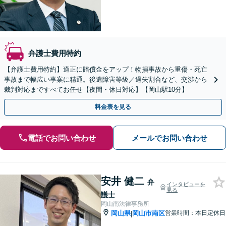
弁護士費用特約
【弁護士費用特約】適正に賠償金をアップ！物損事故から重傷・死亡
事故まで幅広い事案に精通。後遺障害等級／過失割合など、交渉から
裁判対応まですべてお任せ【夜間・休日対応】【岡山駅10分】
料金表を見る
電話でお問い合わせ
メールでお問い合わせ
安井 健二
弁
インタビューを
見る
護士
岡山南法律事務所
岡山県
岡山市南区
営業時間：本日定休日
|