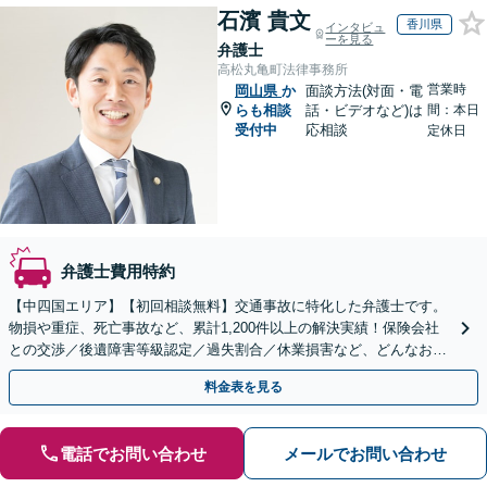
石濱 貴文
香川県
インタビュ
ーを見る
弁護士
高松丸亀町法律事務所
営業時
岡山県
か
面談方法(対面・電
らも相談
話・ビデオなど)は
間：本日
受付中
応相談
定休日
弁護士費用特約
【中四国エリア】【初回相談無料】交通事故に特化した弁護士です。
物損や重症、死亡事故など、累計1,200件以上の解決実績！保険会社
との交渉／後遺障害等級認定／過失割合／休業損害など、どんなお悩
みもご相談ください【夜間・休日面談可】【完全個室】
料金表を見る
電話でお問い合わせ
メールでお問い合わせ