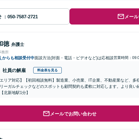
せ
メール
和徳
弁護士
事務所
県
からも相談受付中
面談方法(対面・電話・ビデオなど)は応相談
営業時間：09:0
社員の解雇
料金表を見る
エリア対応】【初回相談無料】製造業、小売業、IT企業、不動産業など、多
リーガルチェックなどのスポットも顧問契約も柔軟に対応します。より良い
【北新地駅1分】
メールでお問い合わせ