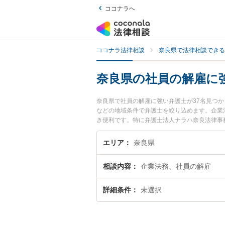
ココナラへ
ココナラ法律相談
奈良県で法律相談できる
奈良県の社員の解雇に
奈良県で社員の解雇に強い弁護士が37名見つ
などの地域条件で弁護士を絞り込めます。企業
き便利です。特に弁護士法人ナラハ奈良法律事務
ィール情報や弁護士費用、強みなどが注目され
実績豊富な近くの弁護士を検索したい』『初回
エリア
奈良県
相談内容
企業法務、社員の解雇
詳細条件
未選択