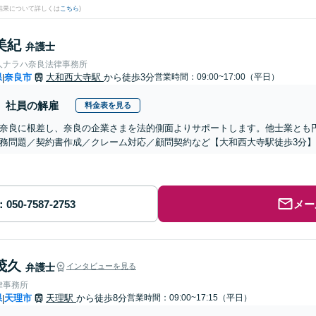
結果について詳しくは
こちら
)
美紀
弁護士
人ナラハ奈良法律事務所
県
奈良市
大和西大寺駅
から徒歩3分
営業時間：09:00~17:00（平日）
|
社員の解雇
料金表を見る
奈良に根差し、奈良の企業さまを法的側面よりサポートします。他士業とも
務問題／契約書作成／クレーム対応／顧問契約など【大和西大寺駅徒歩3分】
メー
茂久
弁護士
インタビューを見る
律事務所
県
天理市
天理駅
から徒歩8分
営業時間：09:00~17:15（平日）
|