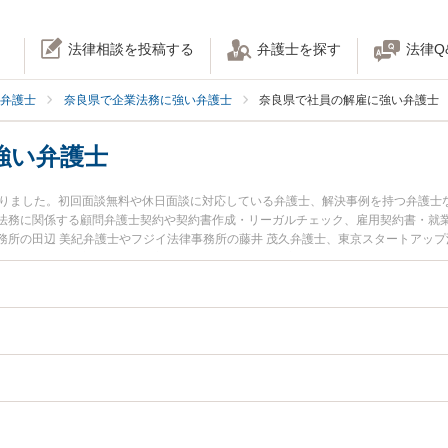
法律相談を投稿する
弁護士を探す
法律Q
弁護士
奈良県で企業法務に強い弁護士
奈良県で社員の解雇に強い弁護士
強い弁護士
かりました。初回面談無料や休日面談に対応している弁護士、解決事例を持つ弁護士
法務に関係する顧問弁護士契約や契約書作成・リーガルチェック、雇用契約書・就
所の田辺 美紀弁護士やフジイ法律事務所の藤井 茂久弁護士、東京スタートアップ
ています。『奈良県で土日や夜間に発生した社員の解雇のトラブルを今すぐに弁護
相談無料で社員の解雇を法律相談できる奈良県内の弁護士に相談予約したい』など