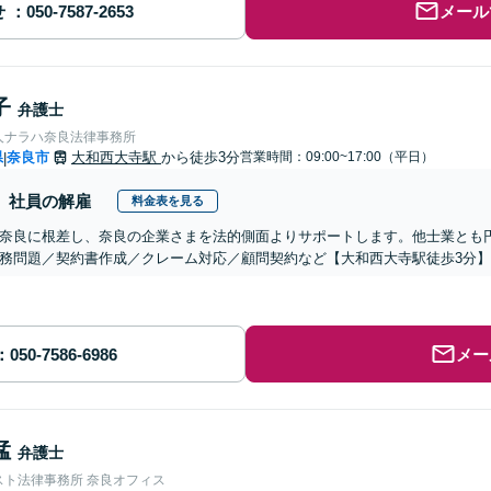
せ
メール
子
弁護士
人ナラハ奈良法律事務所
県
奈良市
大和西大寺駅
から徒歩3分
営業時間：09:00~17:00（平日）
|
社員の解雇
料金表を見る
奈良に根差し、奈良の企業さまを法的側面よりサポートします。他士業とも
務問題／契約書作成／クレーム対応／顧問契約など【大和西大寺駅徒歩3分】
メー
猛
弁護士
スト法律事務所 奈良オフィス