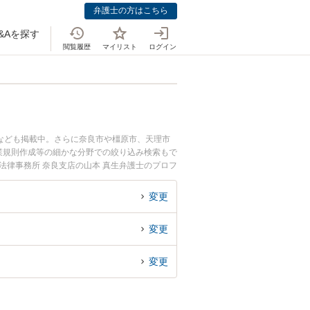
弁護士の方はこちら
&Aを探す
閲覧履歴
マイリスト
ログイン
なども掲載中。さらに奈良市や橿原市、天理市
業規則作成等の細かな分野での絞り込み検索もで
法律事務所 奈良支店の山本 真生弁護士のプロフ
士に相談したい』『社員の解雇のトラブル解決の
でお困りの相談者さんにおすすめです。
変更
変更
変更