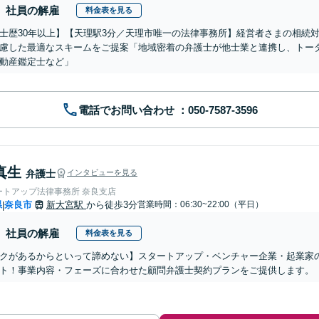
社員の解雇
料金表を見る
士歴30年以上】【天理駅3分／天理市唯一の法律事務所】経営者さまの相続
慮した最適なスキームをご提案「地域密着の弁護士が他士業と連携し、トー
動産鑑定士など」
電話でお問い合わせ
真生
弁護士
インタビューを見る
ートアップ法律事務所 奈良支店
県
奈良市
新大宮駅
から徒歩3分
営業時間：06:30~22:00（平日）
|
社員の解雇
料金表を見る
クがあるからといって諦めない】スタートアップ・ベンチャー企業・起業家
ト！事業内容・フェーズに合わせた顧問弁護士契約プランをご提供します。