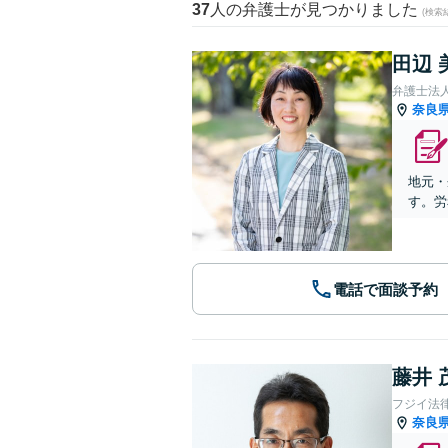
37
人の弁護士が見つかりました
(検索
田辺 
弁護士法
奈良
地元・
す。労
電話で面談予約
藤井 
フジイ法
奈良