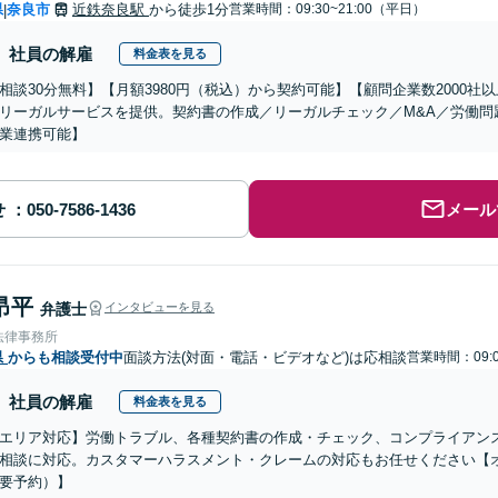
県
奈良市
近鉄奈良駅
から徒歩1分
営業時間：09:30~21:00（平日）
|
社員の解雇
料金表を見る
相談30分無料】【月額3980円（税込）から契約可能】【顧問企業数2000
リーガルサービスを提供。契約書の作成／リーガルチェック／M&A／労働問
業連携可能】
せ
メール
昂平
弁護士
インタビューを見る
法律事務所
県
からも相談受付中
面談方法(対面・電話・ビデオなど)は応相談
営業時間：09:0
社員の解雇
料金表を見る
エリア対応】労働トラブル、各種契約書の作成・チェック、コンプライアン
相談に対応。カスタマーハラスメント・クレームの対応もお任せください【
要予約）】