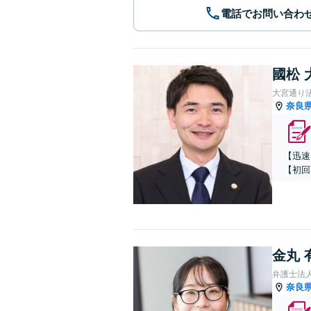
電話でお問い合わ
國松 
大宮通り
奈良
【迅速
【初回
金丸 
弁護士法
奈良