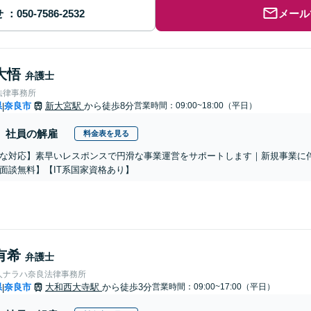
せ
メール
大悟
弁護士
法律事務所
県
奈良市
新大宮駅
から徒歩8分
営業時間：09:00~18:00（平日）
|
社員の解雇
料金表を見る
な対応】素早いレスポンスで円滑な事業運営をサポートします｜新規事業に
面談無料】【IT系国家資格あり】
有希
弁護士
人ナラハ奈良法律事務所
県
奈良市
大和西大寺駅
から徒歩3分
営業時間：09:00~17:00（平日）
|