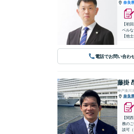
奈良
【初回
ベルな
【他士
電話でお問い合わ
藤掛 
神戸湊川
奈良
【関西
務のご
談可（