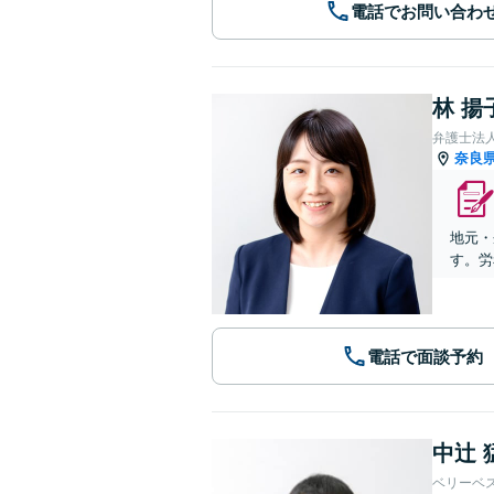
電話でお問い合わ
林 揚
弁護士法
奈良
地元・
す。労
電話で面談予約
中辻 
ベリーベ