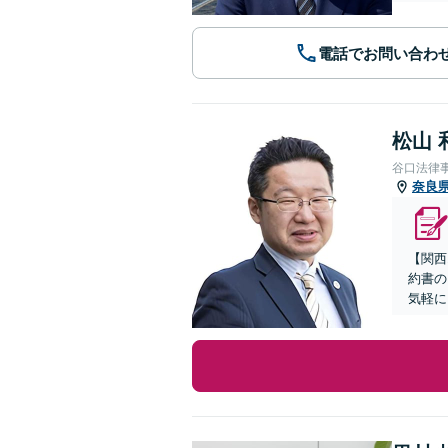
電話でお問い合わ
松山 
谷口法律
奈良
【関西
約書の
気軽に