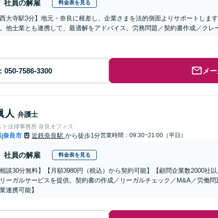
社員の解雇
料金表を見る
西大寺駅3分】地元・奈良に根差し、企業さまを法的側面よりサポートします
。他士業とも連携して、最適解をアドバイス。労務問題／契約書作成／クレ
メー
眞人
弁護士
スト法律事務所 奈良オフィス
県
奈良市
近鉄奈良駅
から徒歩1分
営業時間：09:30~21:00（平日）
|
社員の解雇
料金表を見る
相談30分無料】【月額3980円（税込）から契約可能】【顧問企業数2000
リーガルサービスを提供。契約書の作成／リーガルチェック／M&A／労働問
業連携可能】