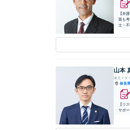
【弁護
面も考
士・不
山本 
東京スタ
奈良
【リス
サポー