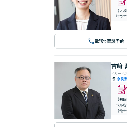
【大和
能です
電話で面談予約
吉﨑 
ベリーベ
奈良
【初回
ベルな
【他士