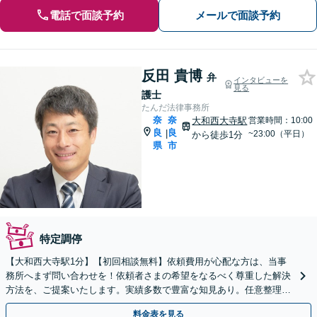
電話で面談予約
メールで面談予約
反田 貴博
弁
インタビューを
見る
護士
たんだ法律事務所
奈
奈
大和西大寺駅
営業時間：10:00
良
良
|
~23:00（平日）
から徒歩1分
県
市
特定調停
【大和西大寺駅1分】【初回相談無料】依頼費用が心配な方は、当事
務所へまず問い合わせを！依頼者さまの希望をなるべく尊重した解決
方法を、ご提案いたします。実績多数で豊富な知見あり。任意整理／
自己破産など【休日・夜間対応可】
料金表を見る