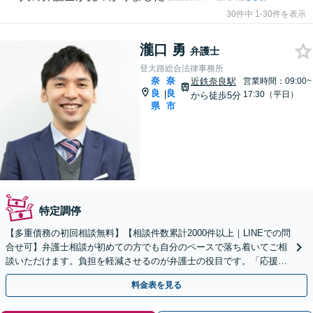
30件中 1-30件を表示
瀧口 勇
弁護士
登大路総合法律事務所
奈
奈
近鉄奈良駅
営業時間：09:00~
良
良
|
17:30（平日）
から徒歩5分
県
市
特定調停
【多重債務の初回相談無料】【相談件数累計2000件以上｜LINEでの問
合せ可】弁護士相談が初めての方でも自分のペースで落ち着いてご相
談いただけます。負担を軽減させるのが弁護士の役目です。「応援」
する姿勢で金銭問題を解決へ【近鉄奈良駅５分】
料金表を見る