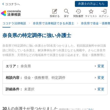
弁護士の方はこちら
ココナラへ
投稿する
探す
閲覧履歴
マイリスト
ログイン
ココナラ法律相談
奈良県で法律相談できる弁護士
奈良県で借金・債務
奈良県の特定調停に強い弁護士
奈良県で特定調停に強い弁護士が30名見つかりました。初回面談無料や休日面
談に対応している弁護士、解決事例を持つ弁護士なども掲載中。さらに奈良市
や橿原市、天理市などの地域条件で弁護士を絞り込めます。借金・債務整理に
関係する消費者金融の債務整理やクレジット会社の債務整理、リボ払いの債務
整理等の細かな分野での絞り込み検索もでき便利です。特に登大路総合法律事
エリア
奈良県
変更
務所の瀧口 勇弁護士やたんだ法律事務所の反田 貴博弁護士、南都総合法律事務
所の冨島 淳弁護士のプロフィール情報や弁護士費用、強みなどが注目されてい
相談内容
借金・債務整理、特定調停
変更
ます。『奈良県で土日や夜間に発生した特定調停のトラブルを今すぐに弁護士
に相談したい』『特定調停のトラブル解決の実績豊富な近くの弁護士を検索し
たい』『初回相談無料で特定調停を法律相談できる奈良県内の弁護士に相談予
詳細条件
未選択
変更
約したい』などでお困りの相談者さんにおすすめです。
30
人の弁護士が見つかりました
(検索結果について詳しくは
こちら
)