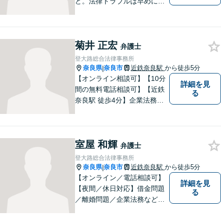
ど。法律トラブルは早めに弁
護士へ相談することが重要で
す。ご依頼者さまの抱えてい
らっしゃる不安や、ご希望を
菊井 正宏
丁寧にお伺いいたします。
弁護士
登大路総合法律事務所
奈良県
奈良市
近鉄奈良駅
から徒歩5分
|
【オンライン相談可】【10分
詳細を見
間の無料電話相談可】【近鉄
る
奈良駅 徒歩4分】企業法務／
交通事故／遺言・相続／家事
関係など幅広く対応。法律問
題の「入口」から、必要な情
室屋 和輝
報をご提供します！少しでも
弁護士
疑問をお持ちの方は、まずご
登大路総合法律事務所
相談を！
奈良県
奈良市
近鉄奈良駅
から徒歩5分
|
【オンライン／電話相談可】
詳細を見
【夜間／休日対応】借金問題
る
／離婚問題／企業法務など幅
広く対応。皆さまが抱える