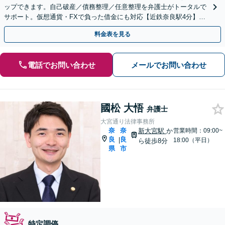
ップできます。自己破産／債務整理／任意整理を弁護士がトータルで
サポート。仮想通貨・FXで負った借金にも対応【近鉄奈良駅4分】
【夜間・休日の相談可能】【オンライン相談可能】
料金表を見る
電話でお問い合わせ
メールでお問い合わせ
國松 大悟
弁護士
大宮通り法律事務所
奈
奈
新大宮駅
か
営業時間：09:00~
良
良
|
18:00（平日）
ら徒歩8分
県
市
特定調停