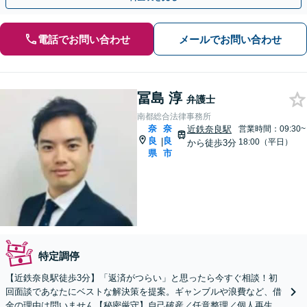
電話でお問い合わせ
メールでお問い合わせ
冨島 淳
弁護士
南都総合法律事務所
奈
奈
近鉄奈良駅
営業時間：09:30~
良
良
|
18:00（平日）
から徒歩3分
県
市
特定調停
【近鉄奈良駅徒歩3分】「返済がつらい」と思ったら今すぐ相談！初
回面談であなたにベストな解決策を提案。ギャンブルや浪費など、借
金の理由は問いません【秘密厳守】自己破産／任意整理／個人再生