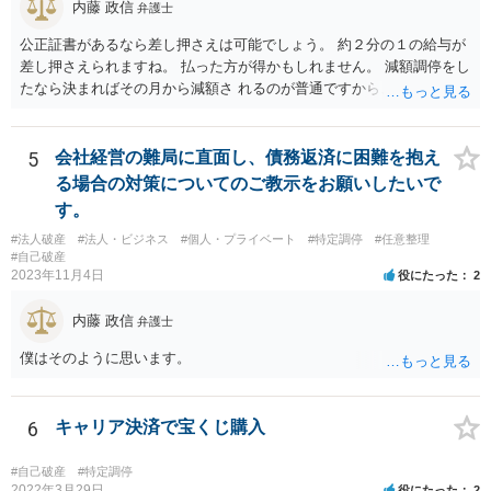
内藤 政信
弁護士
公正証書があるなら差し押さえは可能でしょう。 約２分の１の給与が
差し押さえられますね。 払った方が得かもしれません。 減額調停をし
たなら決まればその月から減額さ れるのが普通ですから、取られ過ぎ
た金額は 返還請求できますね。 また相手は取下げをする事になりま
す。 他には特定調停を申し立ててあわせて執行停止の 申立てをする方
法がありますが、これは弁護士と 協議したほうがいいでしょう。
5
会社経営の難局に直面し、債務返済に困難を抱え
る場合の対策についてのご教示をお願いしたいで
す。
#法人破産
#法人・ビジネス
#個人・プライベート
#特定調停
#任意整理
#自己破産
2023年11月4日
役にたった
2
内藤 政信
弁護士
僕はそのように思います。
6
キャリア決済で宝くじ購入
#自己破産
#特定調停
2022年3月29日
役にたった
2