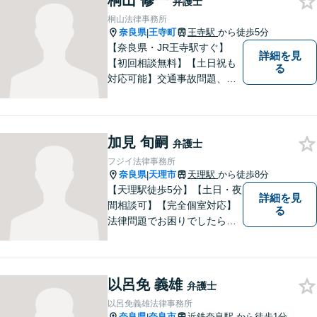
桐山 修一
弁護士
【Zoom相談可】
桐山法律事務所
奈良県
王寺町
王寺駅
から徒歩5分
|
【奈良県・JR王寺駅すぐ】
詳細を見
【初回相談無料】【土日祝も
る
対応可能】交通事故問題、遺
産相続問題、離婚問題などの
民事を中心に、 ご相談者様へ
最適なリーガルサポートをご
加見 旬嗣
提供しています。
弁護士
フジイ法律事務所
奈良県
天理市
天理駅
から徒歩8分
|
【天理駅徒歩5分】【土日・夜
詳細を見
間相談可】【完全個室対応】
る
法律問題でお困りでしたらお
早めにご相談ください。依頼
者様の抱えていらっしゃる不
安や、ご希望を丁寧にお伺い
以呂免 義雄
いたします。お早めのご相談
弁護士
が納得のいく解決への第一歩
以呂免義雄法律事務所
です。
奈良県
奈良市
近鉄奈良駅
から徒歩1分