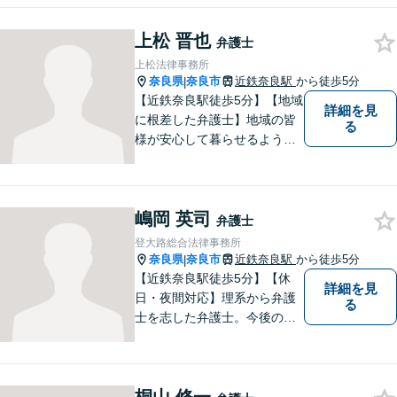
様々な問題を解決するお手伝
いをすることはもちろん、皆
上松 晋也
さまに安心を与えることを目
弁護士
指します。【地域に根差した
上松法律事務所
弁護士】まずはお気軽にご相
奈良県
奈良市
近鉄奈良駅
から徒歩5分
|
談ください。
【近鉄奈良駅徒歩5分】【地域
詳細を見
に根差した弁護士】地域の皆
る
様が安心して暮らせるように
力を尽くします。離婚問題／
相続問題／労働問題／不動産
問題／刑事事件など、幅広く
嶋岡 英司
対応します。【夜間／休日対
弁護士
応可】法律トラブルでお悩み
登大路総合法律事務所
の方は、お気軽にご相談くだ
奈良県
奈良市
近鉄奈良駅
から徒歩5分
|
さい。
【近鉄奈良駅徒歩5分】【休
詳細を見
日・夜間対応】理系から弁護
る
士を志した弁護士。今後の生
活や人間関係など、広い視野
を持って弁護いたします。お
困りごとがあれば、お気軽に
無料相談をご利用ください。