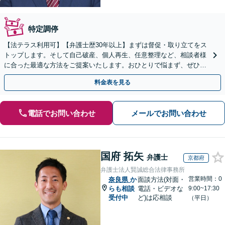
特定調停
【法テラス利用可】【弁護士歴30年以上】まずは督促・取り立てをス
トップします。そして自己破産、個人再生、任意整理など、相談者様
に合った最適な方法をご提案いたします。おひとりで悩まず、ぜひご
相談ください。【法人破産も対応】
料金表を見る
電話でお問い合わせ
メールでお問い合わせ
国府 拓矢
弁護士
京都府
弁護士法人賢誠総合法律事務所
営業時間：0
奈良県
か
面談方法(対面・
らも相談
電話・ビデオな
9:00~17:30
受付中
ど)は応相談
（平日）