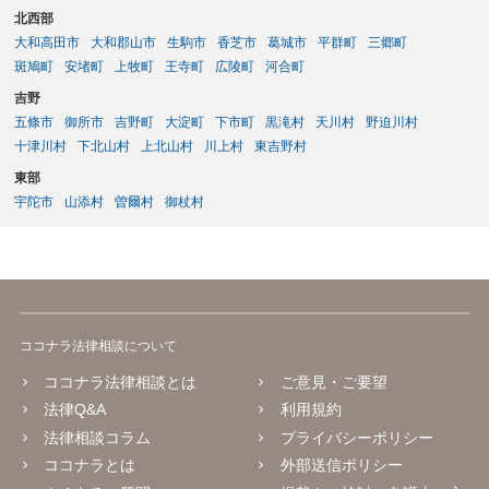
北西部
大和高田市
大和郡山市
生駒市
香芝市
葛城市
平群町
三郷町
斑鳩町
安堵町
上牧町
王寺町
広陵町
河合町
吉野
五條市
御所市
吉野町
大淀町
下市町
黒滝村
天川村
野迫川村
十津川村
下北山村
上北山村
川上村
東吉野村
東部
宇陀市
山添村
曽爾村
御杖村
ココナラ法律相談について
ココナラ法律相談とは
ご意見・ご要望
法律Q&A
利用規約
法律相談コラム
プライバシーポリシー
ココナラとは
外部送信ポリシー