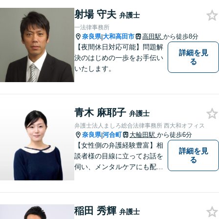
らない時に、まず相談できる
射場 守夫
身近な弁護士を目指していま
弁護士
す。
一法律事務所
奈良県
大和高田市
高田駅
から徒歩8分
|
【夜間休日対応可能】問題解
詳細を見
決のはじめの一歩をお手伝い
る
いたします。
青木 麻耶子
弁護士
弁護士法人ましろ総合法律事務所 西大和オフィス
奈良県
河合町
大輪田駅
から徒歩6分
|
【女性側の弁護経験豊富】相
詳細を見
談者様の目線に立ってお話を
る
伺い、メンタルケアにも配慮
しながら、懇切丁寧に対応し
ます。【離婚/債務整理】あら
ゆる法的手段を駆使した解決
稲田 秀輝
策をご提案【LINE利用可】
弁護士