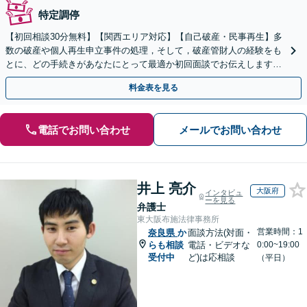
特定調停
【初回相談30分無料】【関西エリア対応】【自己破産・民事再生】多
数の破産や個人再生申立事件の処理，そして，破産管財人の経験をも
とに、どの手続きがあなたにとって最適か初回面談でお伝えします！
専門家に話を聞くことが解決への第一歩です！
料金表を見る
電話でお問い合わせ
メールでお問い合わせ
井上 亮介
大阪府
インタビュ
ーを見る
弁護士
東大阪布施法律事務所
営業時間：1
奈良県
か
面談方法(対面・
らも相談
電話・ビデオな
0:00~19:00
受付中
ど)は応相談
（平日）