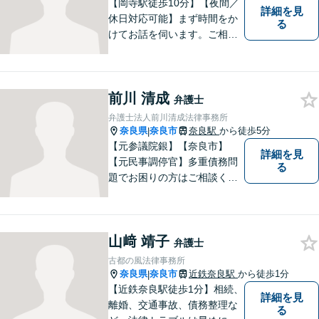
【岡寺駅徒歩10分】【夜間／
詳細を見
休日対応可能】まず時間をか
る
けてお話を伺います。ご相談
者の思いを十分お聞きし、そ
の実現に向けてサポートいた
します。【地域に根ざした弁
前川 清成
護士】地域密着型のアットホ
弁護士
ームなリーガルサービスをご
弁護士法人前川清成法律事務所
提供させていただきます。
奈良県
奈良市
奈良駅
から徒歩5分
|
【元参議院銀】【奈良市】
詳細を見
【元民事調停官】多重債務問
る
題でお困りの方はご相談くだ
さい。その他、一般民事事件
も対応しております。奈良市
大宮町でお困りの方がいまし
山﨑 靖子
たら、一度ご相談ください。
弁護士
古都の風法律事務所
奈良県
奈良市
近鉄奈良駅
から徒歩1分
|
【近鉄奈良駅徒歩1分】相続、
詳細を見
離婚、交通事故、債務整理な
る