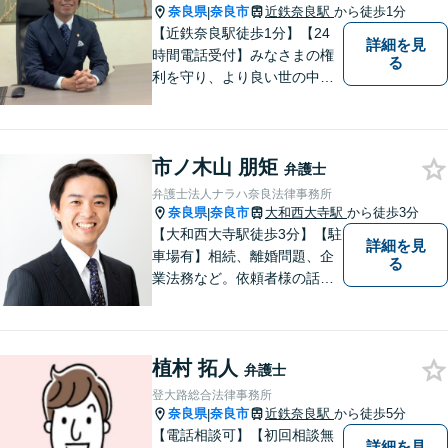
奈良県
奈良市
近鉄奈良駅
から徒歩1分
|
【近鉄奈良駅徒歩1分】【24
詳細を見
時間電話受付】みなさまの権
る
利を守り、より良い世の中に
していくことに全力を尽くし
ます。金銭問題／男女問題／
交通事故／刑事事件に注力し
市ノ木山 朋矩
ています。法律トラブルでお
弁護士
悩みごとがありましたら、お
弁護士法人ナラハ奈良法律事務所
気軽にご相談ください。
奈良県
奈良市
大和西大寺駅
から徒歩3分
|
【大和西大寺駅徒歩3分】【駐
詳細を見
車場有】相続、離婚問題、企
る
業法務など。依頼者様の話を
親身になって聞き、最善の方
向性を示す弁護士でありたい
と思っています。「こんなこ
植村 拓人
と聞いても良いのかな」など
弁護士
と思わず、ぜひ一度ご相談く
登大路総合法律事務所
ださい。【お子様連れ相談
奈良県
奈良市
近鉄奈良駅
から徒歩5分
|
可】
【電話相談可】【初回相談無
詳細を見