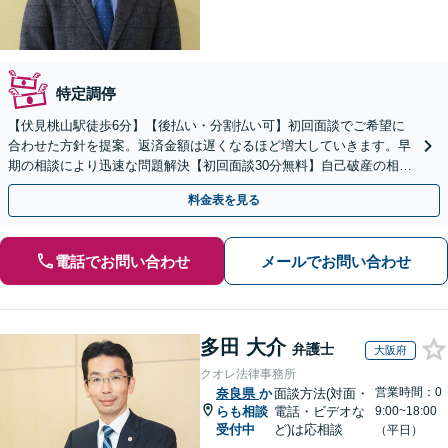
特定調停
【伏見桃山駅徒歩6分】【後払い・分割払い可】初回面談でご希望に
合わせた方針を提案。返済金額は遅くなるほど増大していきます。早
期の相談により迅速な問題解決【初回面談30分無料】自己破産の相談
や、自宅や愛車を残したい方もお任せください。
料金表を見る
電話でお問い合わせ
メールでお問い合わせ
多田 大介
弁護士
大阪府
クオレ法律事務所
営業時間：0
奈良県
か
面談方法(対面・
らも相談
電話・ビデオな
9:00~18:00
受付中
ど)は応相談
（平日）