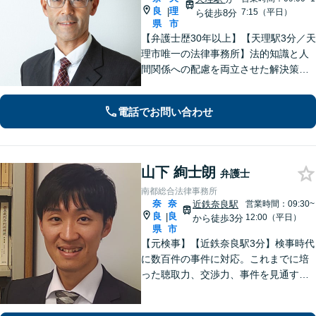
良
理
|
7:15（平日）
ら徒歩8分
県
市
【弁護士歴30年以上】【天理駅3分／天
理市唯一の法律事務所】法的知識と人
間関係への配慮を両立させた解決策を
ご提案いたします。「士業との連携で
トータルサポートを実現／税理士・司
電話でお問い合わせ
法書士・不動産鑑定士など」相続に関
わる問題を総合的に解決へ導きます
山下 絢士朗
弁護士
南都総合法律事務所
奈
奈
近鉄奈良駅
営業時間：09:30~
良
良
|
12:00（平日）
から徒歩3分
県
市
【元検事】【近鉄奈良駅3分】検事時代
に数百件の事件に対応。これまでに培
った聴取力、交渉力、事件を見通す分
析力で、依頼者の方が最善の選択をす
る手助けをいたします。経験の全てを