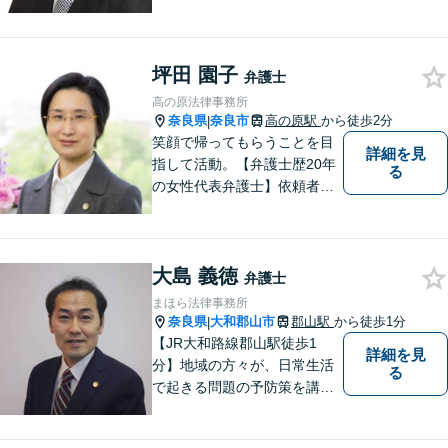
渉、契約案件、海外取引等で
お悩みの場合は、お気軽にご
連絡ください。
坪田 園子
弁護士
高の原法律事務所
奈良県
奈良市
高の原駅
から徒歩2分
|
笑顔で帰ってもらうことを目
詳細を見
指して活動。【弁護士歴20年
る
の女性代表弁護士】依頼者の
納得のできる結果に向けて最
善を尽くします。【元非常勤
調停官の経験】交渉ごとなら
大島 義徳
お任せください！あなたのお
弁護士
悩み、とことんお聞きしま
まほら法律事務所
す。
奈良県
大和郡山市
郡山駅
から徒歩1分
|
【JR大和路線郡山駅徒歩1
詳細を見
分】地域の方々が、日常生活
る
で起きる問題の予防策を講じ
たい時や、既に問題を抱えて
何から手を付けてよいか分か