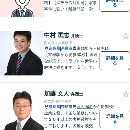
料】【法テラス利用可】家事
る
事件に強い！離婚問題・労働
問題・借金トラブルなど幅広
く解決。丁寧なサポート＆親
身な姿勢を心がけて対応！相
中村 匡志
談しやすい弁護士を目指す
弁護士
【夜間・休日面談可】【完全
西奈良法律事務所
個室】【近鉄奈良駅5分】
奈良県
奈良市
富雄駅
から徒歩1分
|
【富雄駅から徒歩30秒】迅速
詳細を見
な対応で、トラブルを素早い
る
解決に導きます。安心して話
せる雰囲気ですので、まずは
お気軽にご相談ください。刑
事事件・離婚/男女問題・相
加藤 文人
続・遺言・交通事故・借金・
弁護士
債務整理などはお任せくださ
高の原法律事務所
い。
奈良県
奈良市
高の原駅
から徒歩2分
|
企業法務、中国法業務につい
詳細を見
て２０年以上の実務経験を有
る
しております。各種示談交