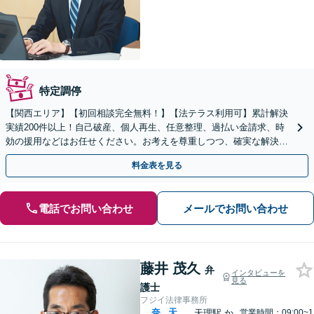
特定調停
【関西エリア】【初回相談完全無料！】【法テラス利用可】累計解決
実績200件以上！自己破産、個人再生、任意整理、過払い金請求、時
効の援用などはお任せください。お考えを尊重しつつ、確実な解決を
目指します【休日・夜間相談可】【弁護士歴15年以上】
料金表を見る
電話でお問い合わせ
メールでお問い合わせ
藤井 茂久
弁
インタビューを
見る
護士
フジイ法律事務所
奈
天
天理駅
か
営業時間：09:00~1