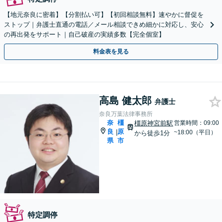
【地元奈良に密着】【分割払い可】【初回相談無料】速やかに督促を
ストップ｜弁護士直通の電話／メール相談できめ細かに対応し、安心
の再出発をサポート｜自己破産の実績多数【完全個室】
料金表を見る
高島 健太郎
弁護士
奈良万葉法律事務所
奈
橿
橿原神宮前駅
営業時間：09:00
良
原
|
~18:00（平日）
から徒歩1分
県
市
特定調停