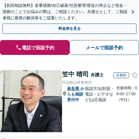
【初回相談無料】多重債務/自己破産/任意整理/督促の停止など借金・
債務のことでお悩みの際は、ご相談ください。弁護士として、ご相談
者様に最善の解決策をご提案いたします。
料金表を見る
電話で面談予約
メールで面談予約
笠中 晴司
弁護士
京都府
丹波橋法律事務所
営業時間：0
奈良県
か
面談方法(対面・
らも相談
電話・ビデオな
9:00~17:00
受付中
ど)は応相談
（平日）