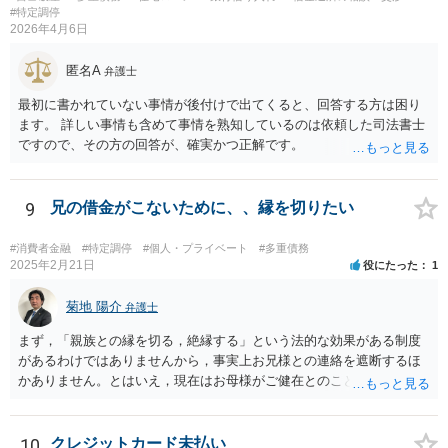
#特定調停
2026年4月6日
匿名A
弁護士
最初に書かれていない事情が後付けで出てくると、回答する方は困り
ます。 詳しい事情も含めて事情を熟知しているのは依頼した司法書士
ですので、その方の回答が、確実かつ正解です。
9
兄の借金がこないために、、縁を切りたい
#消費者金融
#特定調停
#個人・プライベート
#多重債務
2025年2月21日
役にたった
1
菊地 陽介
弁護士
まず，「親族との縁を切る，絶縁する」という法的な効果がある制度
があるわけではありませんから，事実上お兄様との連絡を遮断するほ
かありません。とはいえ，現在はお母様がご健在とのことですから，
実際に連絡を断つことができるようになるのはお母様についての相続
が終わった後，というようになることが多いでしょう。 一番の御懸念
はお兄様の借金があなたご自身やあなたのご家族に及ぶことかと思い
10
クレジットカード未払い