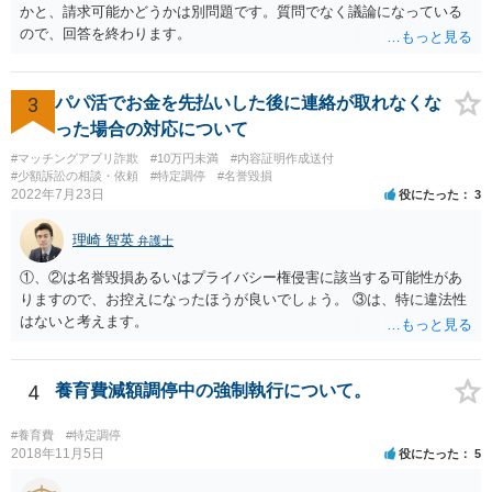
かと、請求可能かどうかは別問題です。質問でなく議論になっている
ので、回答を終わります。
3
パパ活でお金を先払いした後に連絡が取れなくな
った場合の対応について
#マッチングアプリ詐欺
#10万円未満
#内容証明作成送付
#少額訴訟の相談・依頼
#特定調停
#名誉毀損
2022年7月23日
役にたった
3
理崎 智英
弁護士
①、②は名誉毀損あるいはプライバシー権侵害に該当する可能性があ
りますので、お控えになったほうが良いでしょう。 ③は、特に違法性
はないと考えます。
4
養育費減額調停中の強制執行について。
#養育費
#特定調停
2018年11月5日
役にたった
5