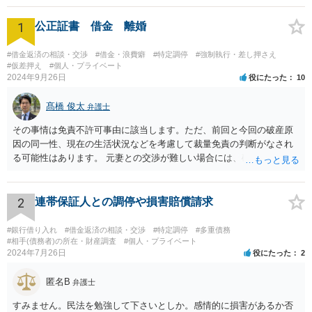
1
公正証書 借金 離婚
#借金返済の相談・交渉
#借金・浪費癖
#特定調停
#強制執行・差し押さえ
#仮差押え
#個人・プライベート
2024年9月26日
役にたった
10
髙橋 俊太
弁護士
その事情は免責不許可事由に該当します。ただ、前回と今回の破産原
因の同一性、現在の生活状況などを考慮して裁量免責の判断がなされ
る可能性はあります。 元妻との交渉が難しい場合には、破産も検討な
さるとよいでしょう。なお、住所変更は元妻に伝える事柄であり、公
証役場に伝える事柄ではありません。
2
連帯保証人との調停や損害賠償請求
#銀行借り入れ
#借金返済の相談・交渉
#特定調停
#多重債務
#相手(債務者)の所在・財産調査
#個人・プライベート
2024年7月26日
役にたった
2
匿名B
弁護士
すみません。民法を勉強して下さいとしか。感情的に損害があるか否