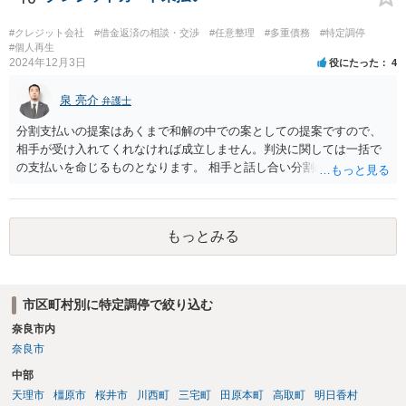
ます。 この点については，例えば ・あなた自身があなたの意思でお兄
様のために借金をしたり，お兄様の借入の（連帯）保証人とならない
#クレジット会社
#借金返済の相談・交渉
#任意整理
#多重債務
#特定調停
限り，お兄様の借金についてあなた自身に返済が求められることはあ
#個人再生
2024年12月3日
役にたった
4
りません。 ・お兄様があなたよりも先にお亡くなりになった場合，お
兄様に子がいない場合には，お母様又はその時点でお母様も亡くなら
泉 亮介
れていればあなた自身が相続人となります。 この場合には，お兄様
弁護士
の借金も相続してしまいますから，そうならないように相続放棄の手
分割支払いの提案はあくまで和解の中での案としての提案ですので、
続をするべきこととなります。 上述のとおりお兄様との縁を切ると
相手が受け入れてくれなければ成立しません。判決に関しては一括で
いう法的な制度がありませんから，ご自身にお兄様の借金が及ばない
の支払いを命じるものとなります。 相手と話し合い分割の返済に合意
ようにするためには以上のように整理をした上で，例えばお兄様から
してもらえるよう交渉する必要があるでしょう。
の借金の懇願や連帯保証人の依頼等は一切拒絶する，不審な書類に安
易にサインしたりせず，また，特に実印の管理については注意を徹底
する，などの対応を個別にとっていくことにならざるを得ないと思い
もっとみる
ます。
市区町村別に特定調停で絞り込む
奈良市内
奈良市
中部
天理市
橿原市
桜井市
川西町
三宅町
田原本町
高取町
明日香村