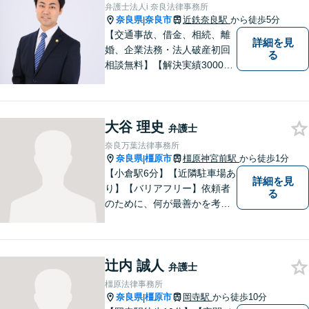
【平日夜間、土日祝日、応相
弁護士法人i 奈良法律事務所
談】
奈良県
奈良市
近鉄奈良駅
から徒歩5分
|
【交通事故、借金、相続、離
詳細を見
婚、企業法務・法人破産初回
る
相談無料】【解決実績3000件
超】 交通事故・借金（債務整
理）・離婚・相続・労働問
題・不動産トラブル・企業法
大谷 理史
務のお悩みは【弁護士法人ｉ
弁護士
（アイ）奈良法律事務所】に
奈良万葉法律事務所
おまかせください！
奈良県
橿原市
橿原神宮前駅
から徒歩1分
|
【小倉駅6分】【近隣駐車場あ
詳細を見
り】【バリアフリー】依頼者
る
のために、何が最善かを考
え、依頼者に寄り添える弁護
士でありたいと思っていま
す。依頼者の皆様に最善の解
辻内 誠人
決策を提案し続けます。 よろ
弁護士
しくお願いします。
橿原法律事務所
奈良県
橿原市
岡寺駅
から徒歩10分
|