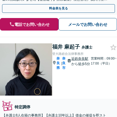
「家族に知られないよう債務整理したい」という方も対応可能
料金表を見る
電話でお問い合わせ
メールでお問い合わせ
福井 麻起子
弁護士
登大路総合法律事務所
奈
奈
近鉄奈良駅
営業時間：09:00~
良
良
|
17:00（平日）
から徒歩5分
県
市
特定調停
【弁護士8人在籍の事務所】【弁護士10年以上】借金の催促を即スト