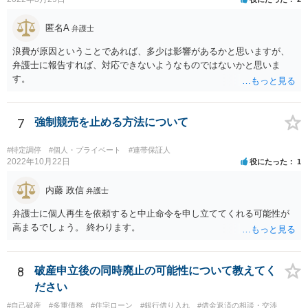
匿名A
弁護士
浪費が原因ということであれば、多少は影響があるかと思いますが、
弁護士に報告すれば、対応できないようなものではないかと思いま
す。
7
強制競売を止める方法について
#特定調停
#個人・プライベート
#連帯保証人
2022年10月22日
役にたった
1
内藤 政信
弁護士
弁護士に個人再生を依頼すると中止命令を申し立ててくれる可能性が
高まるでしょう。 終わります。
8
破産申立後の同時廃止の可能性について教えてく
ださい
#自己破産
#多重債務
#住宅ローン
#銀行借り入れ
#借金返済の相談・交渉