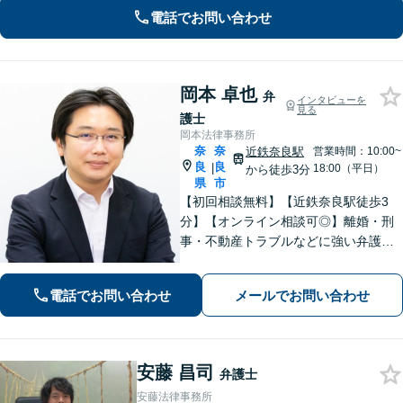
注ぎ、地元奈良のために尽くします。
電話でお問い合わせ
【法テラス利用可】
岡本 卓也
弁
インタビューを
見る
護士
岡本法律事務所
奈
奈
近鉄奈良駅
営業時間：10:00~
良
良
|
18:00（平日）
から徒歩3分
県
市
【初回相談無料】【近鉄奈良駅徒歩3
分】【オンライン相談可◎】離婚・刑
事・不動産トラブルなどに強い弁護士
です。奈良を中心にご相談、ご依頼に
対応しています。お一人で悩まれず、
電話でお問い合わせ
メールでお問い合わせ
まずはお気軽に電話いただけたらと思
います。【土日夜間面談】【出張相
談】
安藤 昌司
弁護士
安藤法律事務所