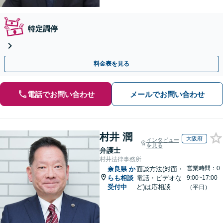
特定調停
料金表を見る
電話でお問い合わせ
メールでお問い合わせ
村井 潤
大阪府
インタビュー
を見る
弁護士
村井法律事務所
営業時間：0
奈良県
か
面談方法(対面・
らも相談
電話・ビデオな
9:00~17:00
受付中
ど)は応相談
（平日）