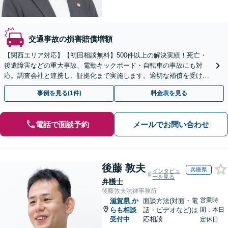
交通事故の損害賠償増額
【関西エリア対応】【初回相談無料】500件以上の解決実績！死亡・
後遺障害などの重大事故、電動キックボード・自転車の事故にも対
応。調査会社と連携し、証拠化まで実施します。適切な補償を受け取
れるよう、粘り強く交渉いたします【オンライン相談可】
事例を見る(1件)
料金表を見る
電話で面談予約
メールでお問い合わせ
後藤 敦夫
兵庫県
インタビュ
ーを見る
弁護士
後藤敦夫法律事務所
営業時
滋賀県
か
面談方法(対面・電
らも相談
話・ビデオなど)は
間：本日
受付中
応相談
定休日