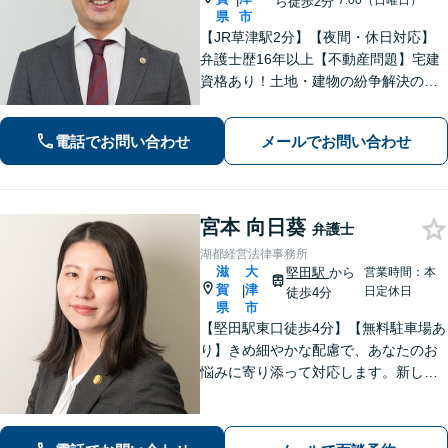
7:00（日曜日）
ら徒歩2分
県
市
【JR草津駅2分】【夜間・休日対応】
弁護士歴16年以上【不動産問題】宅建
資格あり！土地・建物の紛争解決の経
験豊富【離婚・不貞慰謝料請求】不貞
トラブル／住宅ローン絡みの財産分与
電話でお問い合わせ
メールでお問い合わせ
の解決【法人破産】会社破産に注力
【相続】相続問題に関する経験多数、
遺産分割
宮本 向日葵
弁護士
湖都経営法律事務所
滋
大
堅田駅
から
営業時間：本
賀
津
|
日定休日
徒歩4分
県
市
【堅田駅東口徒歩4分】【無料駐車場あ
り】きめ細やかな配慮で、あなたのお
悩みに寄り添って対応します。新しい
人生のスタートが切れるよう、法律の
プロとして最後までサポート。お気軽
にご相談ください。