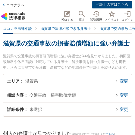
弁護士の方はこちら
ココナラへ
投稿する
探す
閲覧履歴
マイリスト
ログイン
ココナラ法律相談
滋賀県で法律相談できる弁護士
滋賀県で交通事故に
滋賀県の交通事故の損害賠償増額に強い弁護士
滋賀県で交通事故の損害賠償増額に強い弁護士が44名見つかりました。初回面
談無料や休日面談に対応している弁護士、解決事例を持つ弁護士なども掲載
中。さらに大津市や草津市、彦根市などの地域条件で弁護士を絞り込めます。
交通事故に関係する自動車事故やバイク事故、自転車事故等の細かな分野での
絞り込み検索もでき便利です。特にやすだ法律事務所の安田 慶太弁護士やベリ
エリア
滋賀県
変更
ーベスト法律事務所 滋賀草津オフィスの髙橋 咲衣弁護士、東京スタートアップ
法律事務所 滋賀大津支店の菅井 勇人弁護士のプロフィール情報や弁護士費用、
相談内容
交通事故、損害賠償増額
変更
強みなどが注目されています。『滋賀県で土日や夜間に発生した交通事故の損
害賠償増額のトラブルを今すぐに弁護士に相談したい』『交通事故の損害賠償
増額のトラブル解決の実績豊富な近くの弁護士を検索したい』『初回相談無料
詳細条件
未選択
変更
で交通事故の損害賠償増額を法律相談できる滋賀県内の弁護士に相談予約した
い』などでお困りの相談者さんにおすすめです。
44
人の弁護士が見つかりました
(検索結果について詳しくは
こちら
)