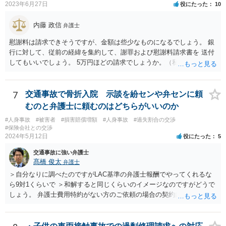
2023年6月27日
役にたった
10
内藤 政信
弁護士
慰謝料は請求できそうですが、金額は些少なものになるでしょう。 銀
行に対して、従前の経緯を集約して、謝罪および慰謝料請求書を 送付
してもいいでしょう。 5万円ほどの請求でしょうか。（私見）
7
交通事故で骨折入院 示談を紛センや弁センに頼
むのと弁護士に頼むのはどちらがいいのか
#人身事故
#被害者
#損害賠償増額
#人身事故
#過失割合の交渉
#保険会社との交渉
2024年5月12日
役にたった
5
交通事故に強い弁護士
髙橋 俊太
弁護士
＞自分なりに調べたのですがLAC基準の弁護士報酬でやってくれるな
ら9対1くらいで ＞和解すると同じくらいのイメージなのですがどうで
しょう。 弁護士費用特約がない方のご依頼の場合の契約内容などは各
事務所の報酬基準によって区々かと思われます。 ＞あと紛センや弁セ
ンで最初から10対0を主張したり期待するのは難しいのでしょうか。
＞1か2は譲らないとセンターとしても無理とかやりたくないとかある