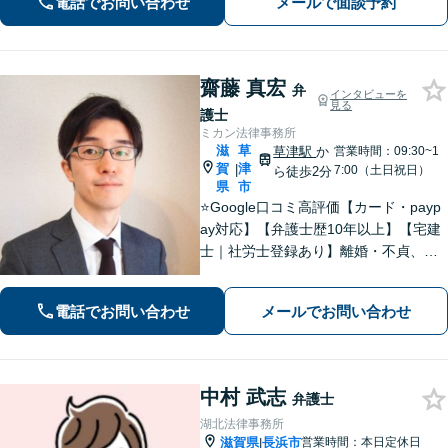
電話でお問い合わせ
メールで面談予約
齋藤 真宏
弁
インタビューを
見る
護士
ミカン法律事務所
滋
草
草津駅
か
営業時間：09:30~1
賀
津
|
7:00（土日祝日）
ら徒歩2分
県
市
⭐️Google口コミ高評価【カード・payp
ay対応】【弁護士歴10年以上】【宅建
士｜社労士登録あり】離婚・不貞、破
産、不動産、相続、行政事件に注力！
リラックスしてお越しください。丁寧
電話でお問い合わせ
メールでお問い合わせ
にお話をお聴きします【草津駅2分｜駐
車場あり】【土日祝対応】
中村 武志
弁護士
湖北法律事務所
滋賀県
長浜市
営業時間：本日定休日
|