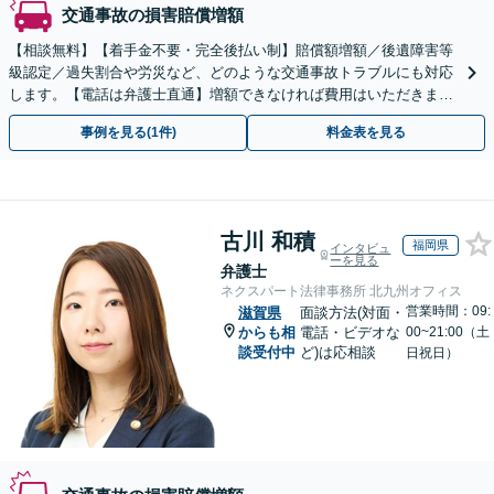
交通事故の損害賠償増額
【相談無料】【着手金不要・完全後払い制】賠償額増額／後遺障害等
級認定／過失割合や労災など、どのような交通事故トラブルにも対応
します。【電話は弁護士直通】増額できなければ費用はいただきませ
ん【草津駅5分】土日祝・電話やWeb相談も対応可
事例を見る(1件)
料金表を見る
古川 和積
福岡県
インタビュ
ーを見る
弁護士
ネクスパート法律事務所 北九州オフィス
営業時間：09:
滋賀県
面談方法(対面・
からも相
電話・ビデオな
00~21:00（土
談受付中
ど)は応相談
日祝日）