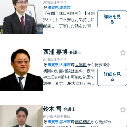
湖南法律事務所
滋賀県
栗東市
|
【夜間／休日相談可】【分割
詳細を見
払い可】ご不安なお気持ちに
る
配慮し、丁寧にお話をお聞き
することを信条としていま
す。お悩みの方は、一度お問
い合わせください。
西浦 嘉博
弁護士
西浦法律事務所
滋賀県
大津市
大津駅
から徒歩10分
|
初回の対面相談は無料。夜間
詳細を見
や土日の相談も可能な範囲で
る
調整します。JR大津駅から徒
歩10分、京阪大津線上栄町駅
から徒歩4分、大津赤十字病院
の前になります。 【滋賀県２
鈴木 司
位 弁護士ドットコムランキ
弁護士
ング（2024年7月-2026年7月
南彦根法律事務所
現在）】
滋賀県
彦根市
南彦根駅
から徒歩2分
|