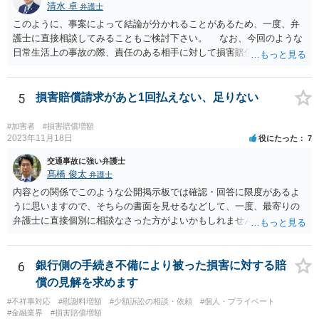
清水 卓
弁護士
このように、事案によって結論が分かれることがあるため、一度、弁
護士に直接相談してみることもご検討下さい。 なお、今回のような
日常生活上の事故の際、責任のある相手に対して損害賠償請求する際
の弁護士費用がご加入の保険から出る特約が付いている場合がありま
す（ご自宅の火災保険や自動車の任意保険等を確認してみて下さい。
加入したつもりがなくても、確認してみたら付いていたということが
5
損害賠償請求があと1回払えない、足りない
ありますので）。
#加害者
#損害賠償増額
2023年11月18日
役にたった
7
交通事故に強い弁護士
髙橋 俊太
弁護士
内容との関係でこのような公開掲示板では確認・回答に限度があるよ
うに思いますので、そちらの書面を見せるなどして、一度、最寄りの
弁護士に直接個別に相談なさった方がよいかもしれません。 （なお、
既に自主退職により労働契約が終了していて、損害賠償金を分割で支
払うという約束なのであれば、支払計画のリスケジュールの可否につ
いて検討するだけということにはなるはずです。）
6
銀行側の手続き不備により被った損害に対する賠
償の見解を求めます
#不祥事対応
#慰謝料増額
#少額訴訟の相談・依頼
#個人・プライベート
#金融業界
#損害賠償増額