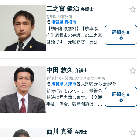
二之宮 健治
弁護士
彩明法律事務所
滋賀県
彦根市
|
【初回相談無料】【駐車場
詳細を見
有】彦根市の弁護士の二之宮
る
健治です。元監察官、元公務
員の経歴を活かし、皆様のト
ラブル解決をしっかりサポー
トいたします。
中田 敦久
弁護士
弁護士法人関西はやぶさ法律事務所
滋賀県
大津市
大津駅
から徒歩8分
|
親身に話をお伺いし、最善の
詳細を見
解決に尽力致します。【交通
る
事故・借金、破産問題は、初
回相談料無料】【夜間相談可
（要事前予約）】【弁護士経
験２０年以上】【専用駐車場
西川 真登
あり】
弁護士