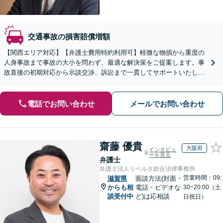
交通事故の損害賠償増額
【関西エリア対応】【弁護士費用特約利用可】軽微な物損から重度の
人身事故まで事故の大小を問わず、最適な解決策をご提案します。事
故直後の初期対応から示談交渉、訴訟まで一貫してサポートいたしま
すので、ぜひご相談ください。【休日・夜間相談可】
電話でお問い合わせ
メールでお問い合わせ
齋藤 優貴
大阪府
インタビュ
ーを見る
弁護士
弁護士法人リベルタ総合法律事務所
営業時間：09:
滋賀県
面談方法(対面・
からも相
電話・ビデオな
30~20:00（土
談受付中
ど)は応相談
日祝日）