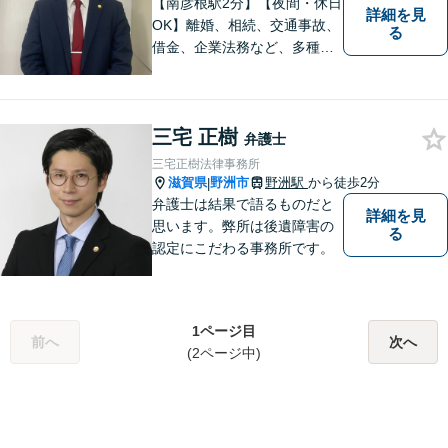
【南彦根駅2分】【夜間・休日
詳細を見
OK】離婚、相続、交通事故、
る
借金、企業法務など、多種多
様なご相談にお応えしており
ます。スピード感を持った対
応と密なコミュニケーション
三宅 正樹
をモットーに、皆様それぞれ
弁護士
に合った解決を図ってまいり
三宅正樹法律事務所
ます。お気軽にご相談くださ
滋賀県
野洲市
野洲駅
から徒歩2分
|
い。
弁護士は結果で語るものだと
詳細を見
思います。弊所は後遺障害の
る
認定にこだわる事務所です。
1ページ目
前へ
次へ
(2ページ中)