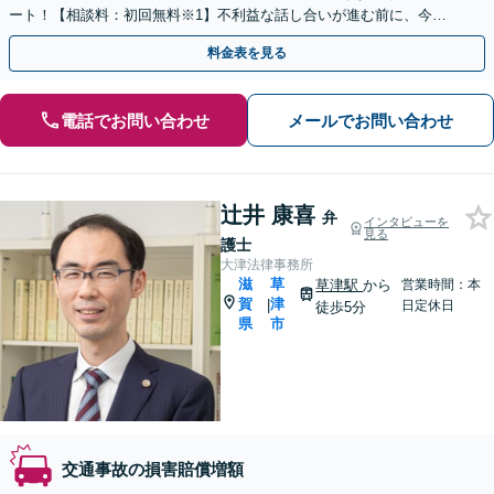
ート！【相談料：初回無料※1】不利益な話し合いが進む前に、今す
ぐ相談！
料金表を見る
電話でお問い合わせ
メールでお問い合わせ
辻井 康喜
弁
インタビューを
見る
護士
大津法律事務所
滋
草
草津駅
から
営業時間：本
賀
津
|
日定休日
徒歩5分
県
市
交通事故の損害賠償増額