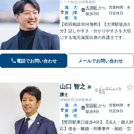
レーク総合法律事務所
滋
大
大津駅
から
営業時間：本
賀
津
|
日定休日
徒歩3分
県
市
【初回相談30分無料】【大津駅徒歩3
分】話しやすさ・分かりやすさを大切
にする地元滋賀出身の弁護士です。離
婚や借金、企業法務など皆様の悩みを
丁寧に伺い、最適な解決策をご提案し
ます。一人で抱え込まず、まずはお気
電話でお問い合わせ
メールでお問い合わせ
軽にご相談ください。
山口 智之
弁
インタビューを
見る
護士
湖都経営法律事務所
滋
大
堅田駅
から
営業時間：本
賀
津
|
日定休日
徒歩4分
県
市
【堅田駅東口徒歩4分】【法人・個人対
応】借金・離婚・刑事事件・相続・労