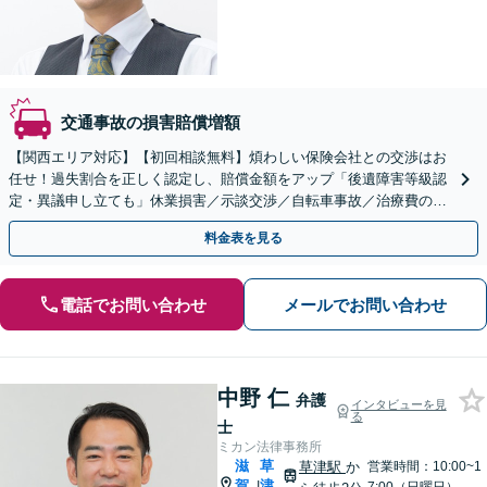
交通事故の損害賠償増額
【関西エリア対応】【初回相談無料】煩わしい保険会社との交渉はお
任せ！過失割合を正しく認定し、賠償金額をアップ「後遺障害等級認
定・異議申し立ても」休業損害／示談交渉／自転車事故／治療費の打
ち切り／物損事故／死亡事故【休日・夜間相談可】
料金表を見る
電話でお問い合わせ
メールでお問い合わせ
中野 仁
弁護
インタビューを見
る
士
ミカン法律事務所
滋
草
草津駅
か
営業時間：10:00~1
賀
津
|