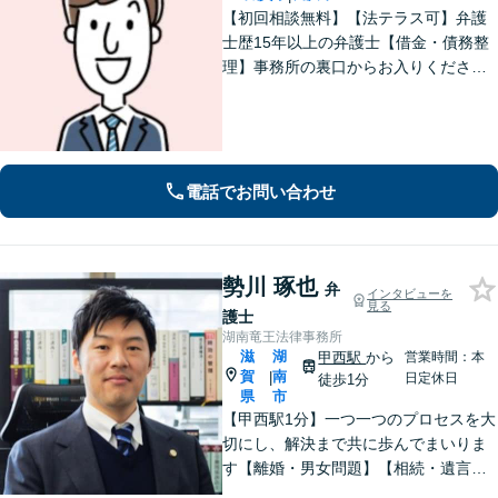
【初回相談無料】【法テラス可】弁護
士歴15年以上の弁護士【借金・債務整
理】事務所の裏口からお入りくださ
い。個人・法人含め、最適な債務整理
を提案【長浜駅12分】
電話でお問い合わせ
勢川 琢也
弁
インタビューを
見る
護士
湖南竜王法律事務所
滋
湖
甲西駅
から
営業時間：本
賀
南
|
日定休日
徒歩1分
県
市
【甲西駅1分】一つ一つのプロセスを大
切にし、解決まで共に歩んでまいりま
す【離婚・男女問題】【相続・遺言】
はもちろん【インターネット：削除請