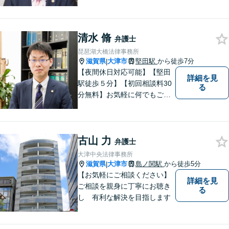
談無料】【夜２０時まで相談
可能】滋賀県のＪＲ草津駅前
の法律事務所
清水 脩
弁護士
琵琶湖大橋法律事務所
滋賀県
大津市
堅田駅
から徒歩7分
|
【夜間休日対応可能】【堅田
詳細を見
駅徒歩５分】【初回相談料30
る
分無料】お気軽に何でもご相
談ください。弁護士は、あな
たの味方です。
古山 力
弁護士
大津中央法律事務所
滋賀県
大津市
島ノ関駅
から徒歩5分
|
【お気軽にご相談ください】
詳細を見
ご相談を親身に丁寧にお聴き
る
し 有利な解決を目指します