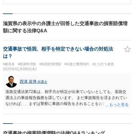
ら、保険会社から示談の提案がありましたが、後遺障害慰謝料のみの提示
で、逸失利益を全く認めないという提案内容でした。そこで当事務所に示談
交渉を依頼いただきました。 相談後 依頼を受けてすぐに、担当医に意見書を
作成していただく等して保険会社と交渉しましたが、保険会社は任意で逸失
利益を認めることをしませんでした。そこで、やむなく訴訟を提起し、逸失
滋賀県の表示中の弁護士が回答した交通事故の損害賠償増
利益を裁判所で争うことになりました。腰椎変形障害は腰椎高の減少が認定
額に関する法律Q&A
基準であるところ、腰椎が減少したとしても、仕事への支障がないはずだと
主張してきたことから、骨折のグレードが高いことや仕事の影響が大きいこ
との詳細を陳述書にして提出し、反論しました。 双方主張と反論を繰り返し
た後、裁判所から和解提案がありました。裁判所の和解提案の内容はほとん
交通事故で怪我、相手を特定できない場合の対処法
ど当方の逸失利益の請求を認めるという勝訴的和解の内容でした。保険会社
は？
も裁判所からの和解提案であれば受諾するとの意向を示しましたので、和解
を成立させることができました。 小川 潤 弁護士からのコメント 訴訟をせず
#被害者
#慰謝料増額
#損害賠償増額
#弁護士費用特約
#むち打ち被害
に諦めていれば１４５０万円の賠償金を得ることができませんでした。裁判
2025年01月09日(木)
を避けずに適正な賠償額を獲得できるよう尽力することが大切です。
西浦 嘉博
弁護士
道路交通法第72条は、相手方が特定が出来ていないとしても、道路交
通法上の事故報告義務を課しています。 まだ事故報告を済まされてい
なければ、、まずは警察に事故の報告をされることをお勧めします。
交通事故の損害賠償増額の法律Q&Aランキング