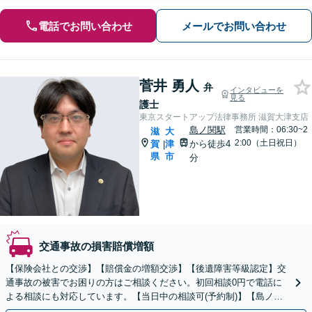
電話でお問い合わせ
メールでお問い合わせ
菅井 勇人
弁
インタビューを
見る
護士
東京スタートアップ法律事務所 滋賀大津支店
島ノ関駅
営業時間：06:30~2
滋
大
2:00（土日祝日）
賀
津
から徒歩4
|
県
市
分
交通事故の損害賠償増額
【保険会社との交渉】【賠償金の増額交渉】【後遺障害等級認定】交
通事故の被害でお困りの方はご相談ください。初回相談0円で電話に
よる相談にも対応しています。【当日中の相談可(予約制)】【島ノ関
駅徒歩4分】