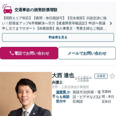
交通事故の損害賠償増額
【関西エリア対応】【夜間・休日面談可】【完全個室】示談交渉に強
い！賠償金アップ&早期解決へ尽力【後遺障害等級認定】申請〜異議
申し立てまでサポート【休業損害】個人事業主・専業主婦もご相談
を！弁護士費用特約の利用で自己負担ゼロに
料金表を見る
電話でお問い合わせ
メールでお問い合わせ
大西 達也
兵庫県
インタビュ
ーを見る
弁護士
天野・上垣法律会計事務所
営業時
滋賀県
か
面談方法(対面・電
らも相談
話・ビデオなど)は
間：本日
受付中
応相談
定休日