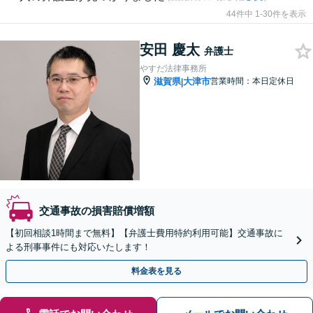
44件中 1-30件を表示
安田 慶太
弁護士
やすだ法律事務所
滋賀県
大津市
営業時間：本日定休日
|
交通事故の損害賠償増額
【初回相談1時間まで無料】【弁護士費用特約利用可能】交通事故に
よる刑事事件にも対応いたします！
料金表を見る