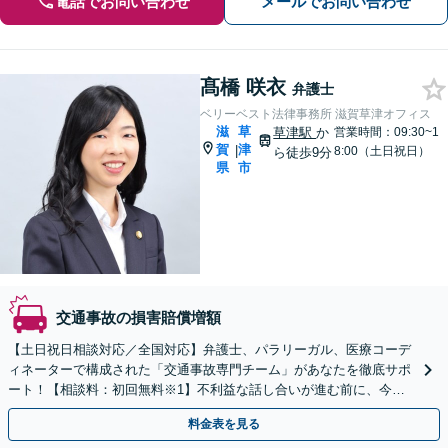
電話でお問い合わせ
メールでお問い合わせ
髙橋 咲衣
弁護士
ベリーベスト法律事務所 滋賀草津オフィス
滋
草
草津駅
か
営業時間：09:30~1
賀
津
|
8:00（土日祝日）
ら徒歩9分
県
市
交通事故の損害賠償増額
【土日祝日相談対応／全国対応】弁護士、パラリーガル、医療コーデ
ィネーターで構成された「交通事故専門チーム」があなたを徹底サポ
ート！【相談料：初回無料※1】不利益な話し合いが進む前に、今す
ぐ相談！
料金表を見る