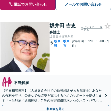
電話でお問い合わせ
メールでお問い合わせ
坂井田 吉史
インタビューを
見る
弁護士
坂井田法律事務所
岐阜
岐阜
営業時間：09:00~18:00（平
|
県
市
日）
不当解雇
【初回相談無料】【人材派遣会社での勤務経験がある弁護士】あなた
の権利を守り、公正な労働環境を実現するためのサポートを提供しま
す「不当解雇／退職勧奨／労災の損害賠償請求／セクハラ・パワハラ
／未払い残業代請求／退職代行」【休日・夜間相談可】
料金表を見る