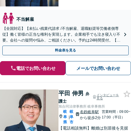
不当解雇
【全国対応】【未払い残業代請求 /不当解雇、退職勧奨等労働者側専
従】働く皆様の正当な権利を実現します。企業相手でも泣き寝入り不
要。会社への疑問や悩み、ご相談ください。予約は24時間受付。【初
回面談無料】【夜間・休日対応可】
料金表を見る
電話でお問い合わせ
メールでお問い合わせ
平田 伸男
弁
インタビューを
見る
護士
旭合同法律事務所 岐阜事務所
岐
岐
名鉄岐阜駅
営業時間：09:00~
阜
阜
|
17:00（平日）
から徒歩2分
県
市
【電話相談無料】離婚は別居後を見据