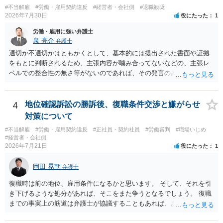
の立替事業を行っています。詳しくは、同機構の＜未払賃金立替払相
#不当解雇
#労働・雇用契約違反
#経営者・会社側
#退職勧奨
談コーナー＞ TEL 044-431-8663 相談時間：土日祝日を除く9:15～1
2026年7月30日
役にたった
1
7:00 に相談してみてください。同じように未払となった他の従業員の
方がいれば一緒に相談してみるといいでしょう。
労働・雇用に強い弁護士
泉 亮介
弁護士
適切か不適切かはともかくとして、基本的には提出された書面や証拠
をもとに判断されるため、主張内容が噛み合ってないなどの、主張レ
ベルでの整合性の無さ等がないのであれば、その発言のみで大きく不
利になるということはないように思われます。
4
地位確認訴訟の勝訴後、復職条件交渉と嫌がらせ
対策について
#不当解雇
#労働・雇用契約違反
#正社員・契約社員
#労働審判
#職場いじめ
#経営者・会社側
2026年7月21日
役にたった
1
岡田 晃朝
弁護士
復職時は前の地位、雇用条件になるかと思います。 そして、それを引
き下げるような処分があれば、そこをまた争うとなるでしょう。 復職
までの事実上の筋道は弁護士が協議することもあれば、あなたがご自
身で協議することもあります。 たいていは、訴訟判決までの依頼でし