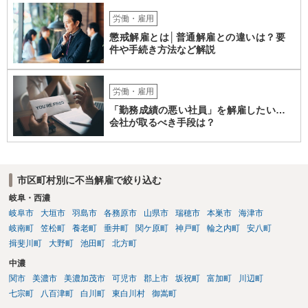
労働・雇用
懲戒解雇とは│普通解雇との違いは？要
件や手続き方法など解説
労働・雇用
「勤務成績の悪い社員」を解雇したい…
会社が取るべき手段は？
市区町村別に不当解雇で絞り込む
岐阜・西濃
岐阜市
大垣市
羽島市
各務原市
山県市
瑞穂市
本巣市
海津市
岐南町
笠松町
養老町
垂井町
関ケ原町
神戸町
輪之内町
安八町
揖斐川町
大野町
池田町
北方町
中濃
関市
美濃市
美濃加茂市
可児市
郡上市
坂祝町
富加町
川辺町
七宗町
八百津町
白川町
東白川村
御嵩町