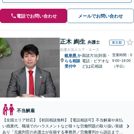
電話でお問い合わせ
メールでお問い合わせ
正木 絢生
弁護士
東京都
弁護士法人ユア・エース
営業時間：0
岐阜県
か
面談方法(対面・
らも相談
電話・ビデオな
9:00~18:00
受付中
ど)は応相談
（平日）
不当解雇
【全国エリア対応】【初回相談無料】【電話相談可】不当解雇や未払
い残業代、職場でのハラスメントなど様々な労働問題の取り扱い実績
あり「元裁判官の弁護士が在籍する事務所／労働審判から訴訟まで、