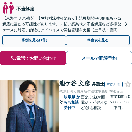
不当解雇
【東海エリア対応】【☎︎無料法律相談あり】試用期間中の解雇も不当
解雇に当たる可能性があります。未払い残業代／不当解雇など多様な
ケースに対応。的確なアドバイスで労務管理を支援【土日祝・夜間対
応】【オンライン面談可】【完全個室】
事例を見る(1件)
料金表を見る
電話でお問い合わせ
メールで面談予約
池ケ谷 文彦
弁護士
神奈川県
弁護士法人東京新宿法律事務所 横浜支店
営業時間：0
岐阜県
か
面談方法(対面・
らも相談
電話・ビデオな
9:00~21:00
受付中
ど)は応相談
（平日）