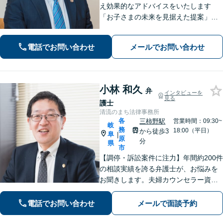
え効果的なアドバイスをいたします
「お子さまの未来を見据えた提案」遺
産分割協議・調停は、ぜひ私にご相談
ください【岐阜駅3分】他業種との連携
電話でお問い合わせ
メールでお問い合わせ
で不動産トラブルを回避【休日・夜間
面談可】【ビデオ面談あり】
小林 和久
弁
インタビューを
見る
護士
清流のまち法律事務所
各
三柿野駅
営業時間：09:30~
岐
務
18:00（平日）
から徒歩3
阜
|
原
分
県
市
【調停・訴訟案件に注力】年間約200件
の相談実績を誇る弁護士が、お悩みを
お聞きします。夫婦カウンセラー資格
あり／ご依頼者さまへ寄り添い、心理
面の負担もきめ細やかにサポート致し
電話でお問い合わせ
メールで面談予約
ます。「相続問題：シニアライフカウ