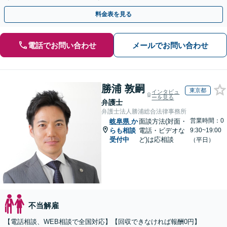
裁判官経験を活かした最適な戦略を立案」
料金表を見る
電話でお問い合わせ
メールでお問い合わせ
勝浦 敦嗣
東京都
インタビュ
ーを見る
弁護士
弁護士法人勝浦総合法律事務所
営業時間：0
岐阜県
か
面談方法(対面・
らも相談
電話・ビデオな
9:30~19:00
受付中
ど)は応相談
（平日）
不当解雇
【電話相談、WEB相談で全国対応】【回収できなければ報酬0円】