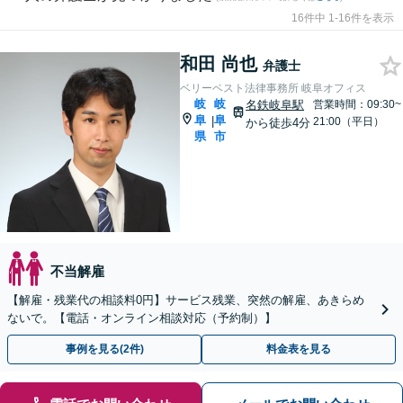
16件中 1-16件を表示
和田 尚也
弁護士
ベリーベスト法律事務所 岐阜オフィス
岐
岐
名鉄岐阜駅
営業時間：09:30~
阜
阜
|
21:00（平日）
から徒歩4分
県
市
不当解雇
【解雇・残業代の相談料0円】サービス残業、突然の解雇、あきらめ
ないで。【電話・オンライン相談対応（予約制）】
事例を見る(2件)
料金表を見る