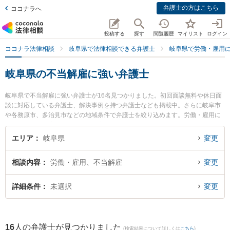
弁護士の方はこちら
ココナラへ
投稿する
探す
閲覧履歴
マイリスト
ログイン
ココナラ法律相談
岐阜県で法律相談できる弁護士
岐阜県で労働・雇用
岐阜県の不当解雇に強い弁護士
岐阜県で不当解雇に強い弁護士が16名見つかりました。初回面談無料や休日面
談に対応している弁護士、解決事例を持つ弁護士なども掲載中。さらに岐阜市
や各務原市、多治見市などの地域条件で弁護士を絞り込めます。労働・雇用に
関係する不当解雇や退職勧奨、内定取消等の細かな分野での絞り込み検索もで
き便利です。特にベリーベスト法律事務所 岐阜オフィスの和田 尚也弁護士やベ
エリア
岐阜県
変更
リーベスト法律事務所 岐阜オフィスの藤嶋 護弁護士、坂井田法律事務所の坂井
田 吉史弁護士のプロフィール情報や弁護士費用、強みなどが注目されていま
相談内容
労働・雇用、不当解雇
変更
す。『岐阜県で土日や夜間に発生した不当解雇のトラブルを今すぐに弁護士に
相談したい』『不当解雇のトラブル解決の実績豊富な近くの弁護士を検索した
い』『初回相談無料で不当解雇を法律相談できる岐阜県内の弁護士に相談予約
詳細条件
未選択
変更
したい』などでお困りの相談者さんにおすすめです。
16
人の弁護士が見つかりました
(検索結果について詳しくは
こちら
)