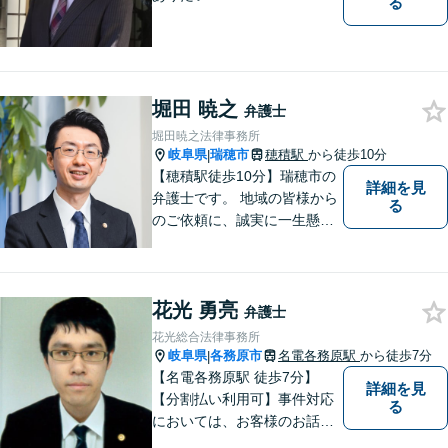
る
堀田 暁之
弁護士
堀田暁之法律事務所
岐阜県
瑞穂市
穂積駅
から徒歩10分
|
【穂積駅徒歩10分】瑞穂市の
詳細を見
弁護士です。 地域の皆様から
る
のご依頼に、誠実に一生懸命
に取り組みます。2015年の弁
護士登録以来、刑事事件や交
通事故・慰謝料・借金問題を
花光 勇亮
はじめとする民事事件に対応
弁護士
してきました。お気軽にお電
花光総合法律事務所
話ください【駐車場完備】
岐阜県
各務原市
名電各務原駅
から徒歩7分
|
【名電各務原駅 徒歩7分】
詳細を見
【分割払い利用可】事件対応
る
においては、お客様のお話を
丁寧に聞くこと・お客様が疑