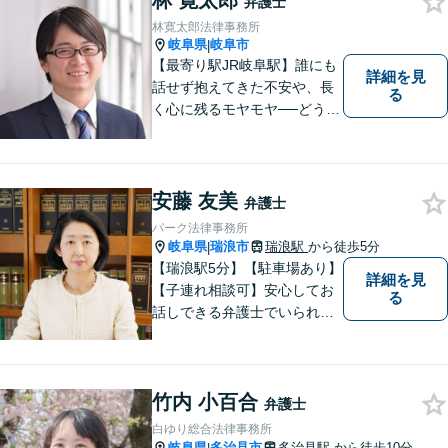
林 寛太郎
弁護士
林寛太郎法律事務所
岐阜県
岐阜市
|
【最寄り駅JR岐阜駅】誰にも
詳細を見
話せず抱えてきた不安や、長
る
く心に残るモヤモヤ──どうぞ
安心してお聞かせください。
あなたの想いに丁寧に寄り添
いながら、これからの一歩を
一緒に見つけていきます。
安藤 友美
弁護士
【丁寧なヒアリング】【地域
パーク法律事務所
密着型の法律事務所】
岐阜県
瑞浪市
瑞浪駅
から徒歩5分
|
【瑞浪駅5分】【駐車場あり】
詳細を見
【子連れ相談可】安心してお
る
話しできる弁護士でいられる
ように、依頼者の方のお話を
しっかり伺い分かりやすく親
身にサポートさせていただき
竹内 小百合
ます。より良い解決ができる
弁護士
ようサポートしたいと考えて
白ゆり総合法律事務所
おります。
岐阜県
多治見市
多治見駅
から徒歩10分