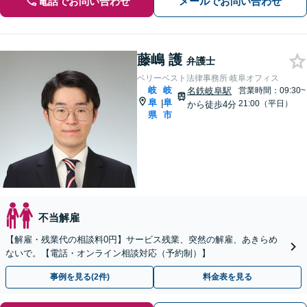
電話でお問い合わせ
メールでお問い合わせ
藤嶋 護
弁護士
ベリーベスト法律事務所 岐阜オフィス
岐
岐
名鉄岐阜駅
営業時間：09:30~
阜
阜
|
21:00（平日）
から徒歩4分
県
市
不当解雇
【解雇・残業代の相談料0円】サービス残業、突然の解雇、あきらめ
ないで。【電話・オンライン相談対応（予約制）】
事例を見る(2件)
料金表を見る