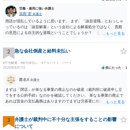
マが他の社員も達成していない不可能なものであったこと ・その中でもAさ
労働・雇用に強い弁護士
んが一定の成績をあげていたこと などを主張して争った結果、裁判所は、A
浜田 宏
さんに対する解雇は法律上無効なものと判断し、Aさんの勝訴となりました。
弁護士
(解決のポイント) 会社から課されたノルマを達成できなかったことを理由に
用語が混乱しているように思います。 まず、「諭旨退職」とおっしゃ
解雇と言われてしまうと、自分自身の能力の問題と感じて解雇を受け入れて
っているのは「諭旨解雇」という会社による解雇処分ではなく、貴殿
しまう人もいるかもしれません。 しかしながら、自分のできる努力をしっか
の意思による自主的な退職ということでしょうか？ しかし、記載さ
りしていてもおよそ達成困難なノルマであれば、それは課されているノルマ
れた経緯からすると、事実上は解雇処分であると解する余地がありま
自体が問題であり、それを達成できなかったからといって、当然に解雇が認
められるものではありません。 Aさんが、自身に対する解雇がおかしいと感
す。 その場合、解雇には客観的で合理的な理由が必要であり、かつ
じ、早急に弊所に相談に来ていただいたからこそ、無事に弁護士としての助
解雇という処分が社会通念上相当と認められない限り、解雇は無効で
2
急な会社倒産と給料未払い
言・手助けをすることができ、適切な解決に至ることができました。 (解決
す。 結局、貴殿のネット炎上の内容や原因、勤務先に与えた影響な
金) 裁判の結果、Aさんが解雇を言い渡されて以降の、本来受け取れたはずの
どを具体的に検討しなければ、何とも申し上げることができません。
#不当解雇
#給与未払い
#アルバイト・パート
給料分に相当する700万円以上の金額の支払いが命じられ、実際に会社に支払
また、育児休業法関係の問題もあるかもしれません。 ある程度労働
2026年8月7日
役にたった
1
わせることに成功しました。 ※ご依頼者様の守秘義務の観点から、一部、内
法に関する専門的な知識が必要な事案ですので、一度、お近くの弁護
容を抽象化して掲載しております。
士にご相談下さい。
匿名A
弁護士
まずは「閉店」が単なる事業の廃止なのか破産（裁判所に破産申し立
てをする公的手続）なのかを確認してください。 単なる事業の廃止で
あれば賃金の支払義務はありますのでまずは労基署に相談してくださ
い。破産申立てであれば破産手続きの中で破産管財人から（全額は難
しいかもしれませんが）賃金などの労働債権は他の債務より優先して
支払われます。ただし支払までにかなり時間がかかるでしょう。 さら
3
弁護士が裁判中に不十分な主張をすることの影響
に、「独立行政法人労働者健康安全機構 」という公的機関が未払賃金
について