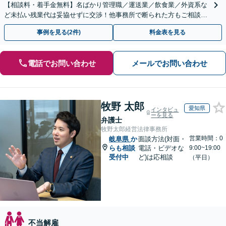
【相談料・着手金無料】名ばかり管理職／運送業／飲食業／外資系な
ど未払い残業代は妥協せずに交渉！他事務所で断られた方もご相談く
ださい。【解決事例が豊富】土曜日も電話受付しています
事例を見る(2件)
料金表を見る
電話でお問い合わせ
メールでお問い合わせ
牧野 太郎
愛知県
インタビュ
ーを見る
弁護士
牧野太郎経営法律事務所
営業時間：0
岐阜県
か
面談方法(対面・
らも相談
電話・ビデオな
9:00~19:00
受付中
ど)は応相談
（平日）
不当解雇