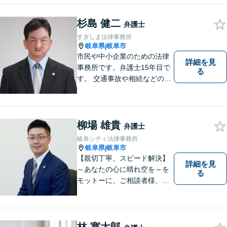
ンセラー・認知症サポーターの資格あ
り」
杉島 健二
弁護士
すぎしま法律事務所
岐阜県
岐阜市
|
市民や中小企業のための法律
詳細を見
事務所です。弁護士15年目で
る
す。 交通事故や相続などの相
談料は、初回無料です。 交通
事故などの民事事件や、相続
などの家事事件を解決してき
ました。特に交通事故では多
柳場 雄貴
弁護士
くの後遺障害事故や死亡事故
岐阜シティ法律事務所
を解決してきました。
岐阜県
岐阜市
|
【親切丁寧、スピード解決】
詳細を見
～あなたの心に晴れ空を～を
る
モットーに、ご相談者様、依
頼者様の良きリーガルパート
ナーになれるよう責任を持っ
てサポートさせて頂きます。
お気軽にご相談下さい。