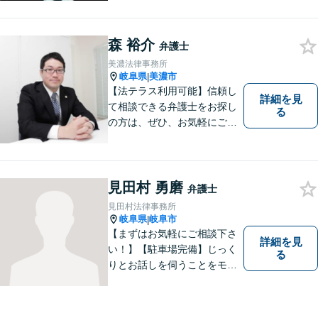
問を抱えたままにならないよ
う分かりやすく丁寧に説明す
森 裕介
ることを心がけています。
弁護士
美濃法律事務所
岐阜県
美濃市
|
【法テラス利用可能】信頼し
詳細を見
て相談できる弁護士をお探し
る
の方は、ぜひ、お気軽にご連
絡ください。
見田村 勇磨
弁護士
見田村法律事務所
岐阜県
岐阜市
|
【まずはお気軽にご相談下さ
詳細を見
い！】【駐車場完備】じっく
る
りとお話しを伺うことをモッ
トーにしております。