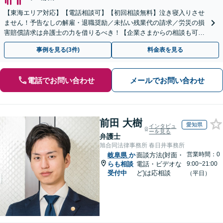
【東海エリア対応】【電話相談可】【初回相談無料】泣き寝入りさせ
ません！予告なしの解雇・退職奨励／未払い残業代の請求／労災の損
害賠償請求は弁護士の力を借りるべき！【企業さまからの相談も可】
従業員トラブルは、慎重な対処が必要です【完全個室】
事例を見る(3件)
料金表を見る
電話でお問い合わせ
メールでお問い合わせ
前田 大樹
愛知県
インタビュ
ーを見る
弁護士
旭合同法律事務所 春日井事務所
営業時間：0
岐阜県
か
面談方法(対面・
らも相談
電話・ビデオな
9:00~21:00
受付中
ど)は応相談
（平日）