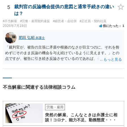
ょうから、別途費用が発生することもありますが、出勤日時の設定く
らいならサービスでしてくれるかもしれません。
5
裁判官の反論機会提供の意図と通常手続きの違い
は？
#不当解雇
#労働・雇用契約違反
#経営者・会社側
#正社員・契約社員
2026年7月19日
役にたった
1
肥田 弘昭
弁護士
「裁判官が、被告の主張に矛盾や根拠のなさが目立つのに、それを咎
めずにそのまま反論の機会を与え続けているように見えます。」との
点ですが、被告に引き続き反論させているのであれば、被告の主張が
不十分な点が裁判官からしてもあるからかと思います。手続保障を尽
くしている場合があります。被告がこれ以上ありませんと言えば終わ
るかと思います。ご参考にしてください。
不当解雇に関連する法律相談コラム
労働・雇用
突然の解雇、こんなときは弁護士に相
談！コロナ、能力不足、勤務態度・・・