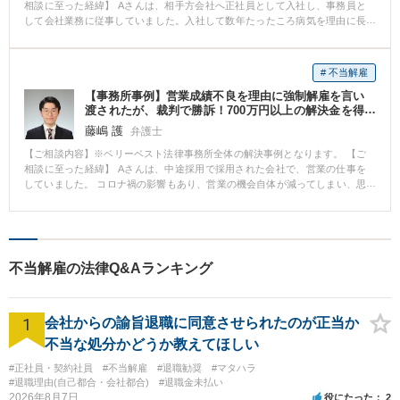
相談に至った経緯】 Aさんは、相手方会社へ正社員として入社し、事務員と
して会社業務に従事していました。入社して数年たったころ病気を理由に長
期入院をすることになりました。 会社にもその旨報告し、会社からも体調回
復に専念するようにと述べられていたのですが、ある日突然、会社から休職
期間満了を理由として退職手続をとられてしまいました。 Aさんとしては、
# 不当解雇
事前通告もなく突如一方的にそのような措置をとられたことに納得ができ
【事務所事例】営業成績不良を理由に強制解雇を言い
ず、弊所へ相談に来られました。 【ご相談内容】 Aさんは、入院していた期
渡されたが、裁判で勝訴！700万円以上の解決金を得
間中に会社から送られてきた書類や、これまでの経緯を簡単にまとめた資料
た
を持参し、相談に来られました。 相談では、これまでの就業状況、入院に至
藤嶋 護
弁護士
った経緯、入院当初及び入院中の会社の態様、退職手続が取られた際の出来
【ご相談内容】※ベリーベスト法律事務所全体の解決事例となります。 【ご
事等を丁寧にお話いただけたので、弁護士としても頭の中でどういう事案で
相談に至った経緯】 Aさんは、中途採用で採用された会社で、営業の仕事を
あり、法的に何が問題になるかがスムーズに整理できました。 本件では、休
していました。 コロナ禍の影響もあり、営業の機会自体が減ってしまい、思
職期間の満了を理由に退職の手続きが取られましたが、会社から送られてき
い通りに営業成績を上げられずにいたところ、会社から成績不良を理由に解
た資料を精査すると、そもそも会社側がとった退職処理には手続的に重大な
雇を言い渡され、弊所に相談に来られました。 【ご相談内容】 Aさんが、会
問題があることや、入院期間中の会社側の対応に問題があることがわかり、
社に採用されて試用期間を明けた直後、コロナ禍の影響でしばらくは自宅勤
退職の有効性を争っていくことになりました。 【ベリーベストの対応とその
務となり、営業の機会が無くなってしまっていました。 そんな中、通常業務
結果】 まずは、ベリーベストから相手方の会社に対して、本件退職手続きは
が再開すると同時に、会社から現実的ではない営業ノルマを課されてしまい
無効であるとして、通知書を送りました。 会社側は、Aさんを退職にしたこ
不当解雇の法律Q&Aランキング
ました。 Aさんは、何とかノルマを達成しようと努力し、一定の成果は上げ
とについて違法性はないと強く争う姿勢を示してきたため、結果的に、裁判
たものの、会社の定めた目標には至りませんでした。 そうしたところ、会社
で長期にわたり争うことになりました。 裁判手続きは長期にわたりました
からは、Aさんの成績が悪いという理由で解雇を告げられてしまいました。
が、本件の問題点を整理した書面を提出し、その問題点を示す資料を可能な
1
【ベリーベストの対応とその結果】 Aさんの依頼を受け、まずは、弁護士か
会社からの諭旨退職に同意させられたのが正当か
限り提出していくことで、裁判書もこちら側が主張する問題点を理解してく
ら会社に対して、解雇の撤回を求める通知を送付しました。 ところが会社は
れました。 結果としては、訴訟において裁判所からAさんの主張が認められ
不当な処分かどうか教えてほしい
全く応じようとせず、解雇が当然だという主張を繰り返しました。 そこで、
るであろう心証が開示されたことから、給与2年分を超える解決金が支払われ
話し合いでの解決は困難と感じたため、早急に裁判手続に移行することとな
#正社員・契約社員
#不当解雇
#退職勧奨
#マタハラ
る和解が成立し、無事解決となりました。 ※ご依頼者様の守秘義務の観点か
りました。 裁判でも、会社はAさんがノルマを達成しなかった、能力がなく
#退職理由(自己都合・会社都合)
#退職金未払い
ら、一部、内容を抽象化して掲載しております。
2026年8月7日
改善の余地もないなどと主張してきました。 しかしながら、 ・そもそもノル
役にたった
2