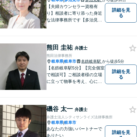
|
【夫婦カウンセラー資格有
詳細を見
り】相談者に寄り添った身近
る
な法律事務所です【多治見駅
北口より徒歩11分】専用駐車
場も完備。多治見市・土岐
市・瑞浪市・恵那市・中津川
熊田 圭祐
市など東濃地方を中心エリア
弁護士
として活動している法律事務
熊田法律事務所
所です。
岐阜県
岐阜市
名鉄岐阜駅
から徒歩5分
|
【名鉄岐阜駅5分】【完全個室
詳細を見
で相談可】ご相談者様の立場
る
に立って物事を考え、心に寄
り添って解決に導くことを大
切にしています。法律問題は
お早めの相談が納得のいく解
磯谷 太一
決への第一歩です。小さな問
弁護士
題から大きな問題まで、お気
弁護士法人シティサンライズ法律事務所
軽にご相談ください。
岐阜県
岐阜市
|
あなたの力強いパートナーで
詳細を見
ありたい