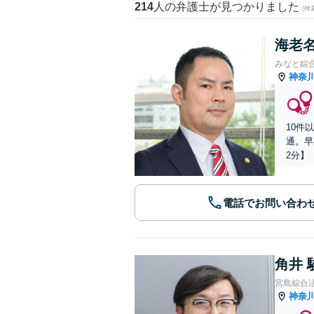
214
人の弁護士が見つかりました
(
海老名
みなと綜
神奈
10件
通。早
2分】
電話でお問い合わ
角井 
宮島綜合
神奈