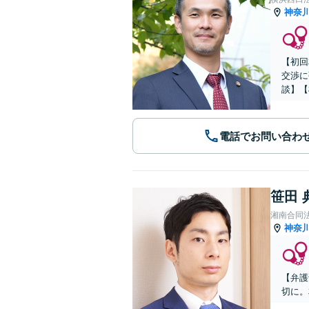
神奈
【初回
交渉に
談】【
電話でお問い合わ
笹田 
湘南合同
神奈
【弁護
切に。