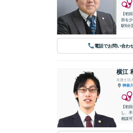
【初回
担を少
駅6分
電話でお問い合わ
横江 
弁護士法
神奈
【初回
し、不
相談可