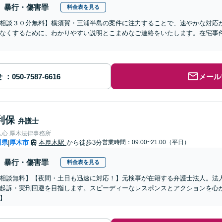
暴行・傷害罪
料金表を見る
相談３０分無料】横須賀・三浦半島の案件に注力することで、速やかな対応
なくするために、わかりやすい説明とこまめなご連絡をいたします。在宅事
】
せ
メール
利保
弁護士
人心 厚木法律事務所
川県
厚木市
本厚木駅
から徒歩3分
営業時間：09:00~21:00（平日）
|
暴行・傷害罪
料金表を見る
相談無料】【夜間・土日も迅速に対応！】元検事が在籍する弁護士法人。法
起訴・実刑回避を目指します。スピーディーなレスポンスとアクションを心
】