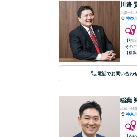
川邉 
弁護士法人
神奈
【初回
そのご
【横浜
電話でお問い合わ
稲葉 
武蔵小杉
神奈
【We