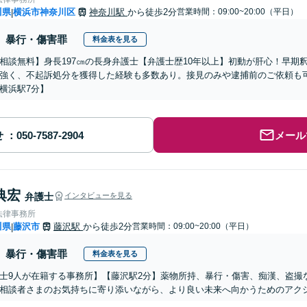
川県
横浜市神奈川区
神奈川駅
から徒歩2分
営業時間：09:00~20:00（平日）
|
暴行・傷害罪
料金表を見る
相談無料】身長197㎝の長身弁護士【弁護士歴10年以上】初動が肝心！早期
強く、不起訴処分を獲得した経験も多数あり。接見のみや逮捕前のご依頼も
横浜駅7分】
せ
メール
典宏
弁護士
インタビューを見る
法律事務所
川県
藤沢市
藤沢駅
から徒歩2分
営業時間：09:00~20:00（平日）
|
暴行・傷害罪
料金表を見る
士9人が在籍する事務所】【藤沢駅2分】薬物所持、暴行・傷害、痴漢、盗撮
相談者さまのお気持ちに寄り添いながら、より良い未来へ向かうためのアク