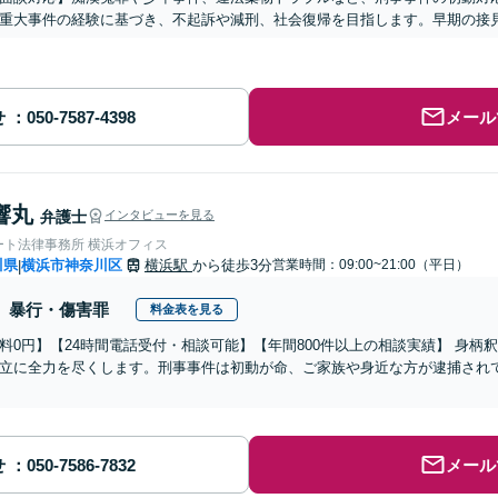
重大事件の経験に基づき、不起訴や減刑、社会復帰を目指します。早期の接
せ
メール
響丸
弁護士
インタビューを見る
ート法律事務所 横浜オフィス
川県
横浜市神奈川区
横浜駅
から徒歩3分
営業時間：09:00~21:00（平日）
|
暴行・傷害罪
料金表を見る
料0円】【24時間電話受付・相談可能】【年間800件以上の相談実績】 身
立に全力を尽くします。刑事事件は初動が命、ご家族や身近な方が逮捕され
せ
メール