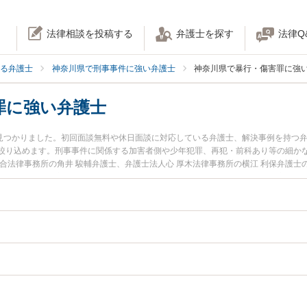
法律相談を投稿する
弁護士を探す
法律Q
る弁護士
神奈川県で刑事事件に強い弁護士
神奈川県で暴行・傷害罪に強
罪に強い弁護士
名見つかりました。初回面談無料や休日面談に対応している弁護士、解決事例を持つ
絞り込めます。刑事事件に関係する加害者側や少年犯罪、再犯・前科あり等の細か
合法律事務所の角井 駿輔弁護士、弁護士法人心 厚木法律事務所の横江 利保弁護
生した暴行・傷害罪のトラブルを今すぐに弁護士に相談したい』『暴行・傷害罪の
談できる神奈川県内の弁護士に相談予約したい』などでお困りの相談者さんにおす