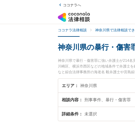
ココナラへ
ココナラ法律相談
神奈川県で法律相談でき
神奈川県の暴行・傷害
神奈川県で暴行・傷害罪に強い弁護士が214
川崎区、横浜市西区などの地域条件で弁護士を
なと綜合法律事務所の海老名 毅弁護士や宮島綜
目されています。『神奈川県で土日や夜間に発
たい』『初回相談無料で暴行・傷害罪を法律相
エリア
神奈川県
相談内容
刑事事件、暴行・傷害罪
詳細条件
未選択