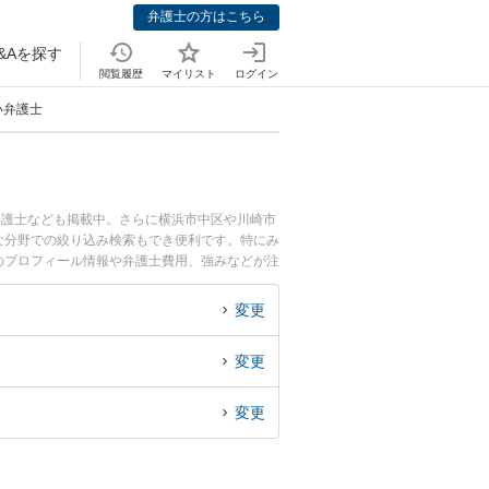
弁護士の方はこちら
&Aを探す
閲覧履歴
マイリスト
ログイン
い弁護士
弁護士なども掲載中。さらに横浜市中区や川崎市
な分野での絞り込み検索もでき便利です。特にみ
士のプロフィール情報や弁護士費用、強みなどが注
トラブル解決の実績豊富な近くの弁護士を検索し
すめです。
変更
変更
変更