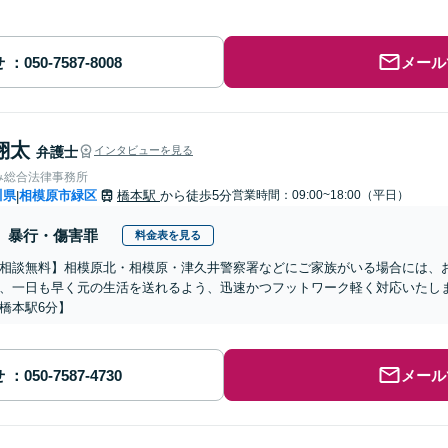
せ
メール
翔太
弁護士
インタビューを見る
み総合法律事務所
川県
相模原市緑区
橋本駅
から徒歩5分
営業時間：09:00~18:00（平日）
|
暴行・傷害罪
料金表を見る
相談無料】相模原北・相模原・津久井警察署などにご家族がいる場合には、
、一日も早く元の生活を送れるよう、迅速かつフットワーク軽く対応いたし
橋本駅6分】
せ
メール