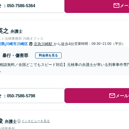
せ
メー
英之
弁護士
スト法律事務所 川崎オフィス
川県
川崎市川崎区
京急川崎駅
から徒歩4分
営業時間：09:30~21:00（平日）
|
暴行・傷害罪
料金表を見る
相談無料／全国どこでもスピード対応】元検事の弁護士が率いる刑事事件専
。
せ
メール
俊
弁護士
インタビューを見る
法律事務所