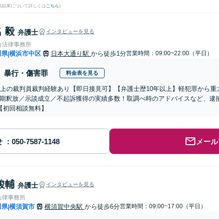
検索結果について詳しくは
こちら
)
 毅
弁護士
インタビューを見る
合法律事務所
川県
横浜市中区
日本大通り駅
から徒歩1分
営業時間：09:00~22:00（平日）
|
暴行・傷害罪
料金表を見る
以上の裁判員裁判経験あり【即日接見可】【弁護士歴10年以上】軽犯罪から
期釈放／示談成立／不起訴獲得の実績多数！取調べ時のアドバイスなど、逮
【初回相談無料】
せ
メール
駿輔
弁護士
インタビューを見る
法律事務所
川県
横須賀市
横須賀中央駅
から徒歩6分
営業時間：09:00~17:00（平日）
|