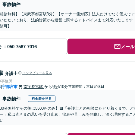
事故物件
相談無料】【東武宇都宮駅3分】【オーナー側対応】法人だけでなく個人で
いただいており、法的対策から運営に関するアドバイスまで対応いたします
談可】
せ
メール
律
弁護士
インタビューを見る
律事務所
県
宇都宮市
南宇都宮駅
から徒歩10分
営業時間：本日定休日
|
事故物件
料金表を見る
30分無料でその後は5500円のみ】🟩「弁護士との相談にたどり着くまで、
ー」私は皆さまの思いを受け止め、悩みや苦しみを想像し、深く理解するこ
い