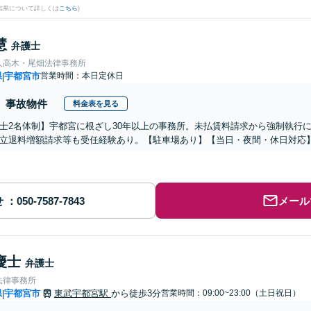
結果について詳しくは
こちら
)
慧
弁護士
人高木・尾畑法律事務所
県
宇都宮市
営業時間：本日定休日
|
事故物件
料金表を見る
士2名体制】宇都宮に根ざし30年以上の事務所。未払賃料請求から強制執行
立退料増額請求等も受任経験あり。【駐車場あり】【当日・夜間・休日対応
せ
メール
慶士
弁護士
法律事務所
県
宇都宮市
東武宇都宮駅
から徒歩3分
営業時間：09:00~23:00（土日祝日）
|