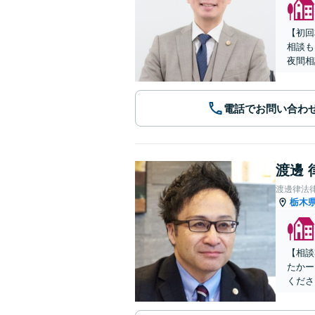
【初回
相談も
夜間相
電話でお問い合わ
渡邊 
渡邊律法
栃木
【相談
たかー
くださ