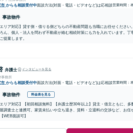
宮市
からも相談受付中
面談方法(対面・電話・ビデオなど)は応相談
営業時間：
事故物件
エリア対応】貸す側・借りる側どちらの不動産問題も当職にお任せください
ろん、個人・法人を問わず不動産が絡む相続対策にも力を入れています。丁
ご提案します。
啓
弁護士
インタビューを見る
律事務所
宮市
からも相談受付中
面談方法(対面・電話・ビデオなど)は応相談
営業時間：
事故物件
料金表を見る
エリア対応】【初回相談無料】【弁護士歴30年以上】貸主・借主ともに、多
屋調査士と連携可。家賃未払いや立ち退き、賃料・立退料の交渉など、お任
【WEB面談可】