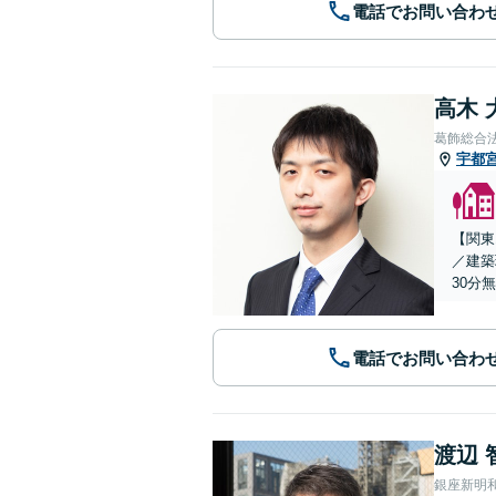
電話でお問い合わ
高木 
葛飾総合
宇都
【関東
／建築
30分
電話でお問い合わ
渡辺 
銀座新明