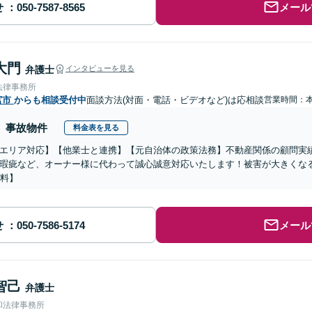
せ
メール
大門
弁護士
インタビューを見る
法律事務所
宮市
からも相談受付中
面談方法(対面・電話・ビデオなど)は応相談
営業時間：
事故物件
料金表を見る
エリア対応】【他業士と連携】【元自治体の政策法務】不動産関係の顧問実
瑕疵など、オーナー様に代わって誠心誠意対応いたします！被害が大きくな
無料】
せ
メール
智己
弁護士
和法律事務所