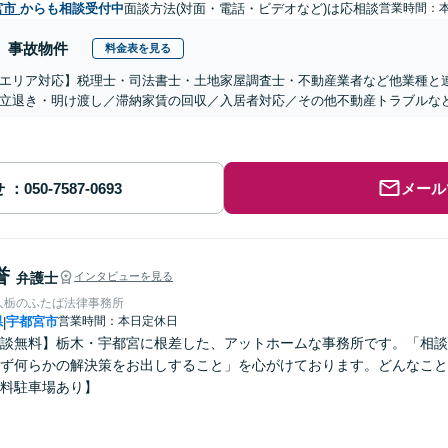
宮市
からも相談受付中
面談方法(対面・電話・ビデオなど)は応相談
営業時間：
事故物件
料金表を見る
エリア対応】税理士・司法書士・土地家屋調査士・不動産業者など他業種と
立退き・明け渡し／滞納家賃の回収／入居者対応／その他不動産トラブルな
せ
メール
誉
弁護士
インタビューを見る
人栃のふたば法律事務所
県
宇都宮市
営業時間：本日定休日
|
談無料】栃木・宇都宮に根差した、アットホームな事務所です。「相談
ず何らかの解決策をお出しすること」を心がけております。どんなこと
料駐車場あり】