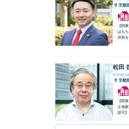
宇都
【関東
はもち
決策を
松田 
松田啓法
宇都
【関東
土地家
談可】