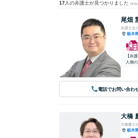
17
人の弁護士が見つかりました
(検索
尾畑 
弁護士法
栃木
【弁護
人側の
電話でお問い合わ
大橋 
大橋慶士
栃木