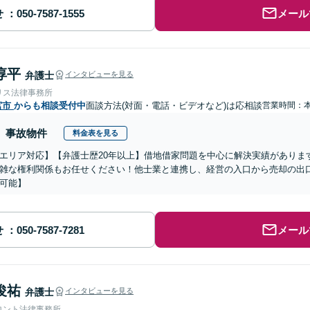
せ
メール
淳平
弁護士
インタビューを見る
リス法律事務所
宮市
からも相談受付中
面談方法(対面・電話・ビデオなど)は応相談
営業時間：
事故物件
料金表を見る
エリア対応】【弁護士歴20年以上】借地借家問題を中心に解決実績がありま
雑な権利関係もお任せください！他士業と連携し、経営の入口から売却の出
可能】
せ
メール
俊祐
弁護士
インタビューを見る
ロント法律事務所