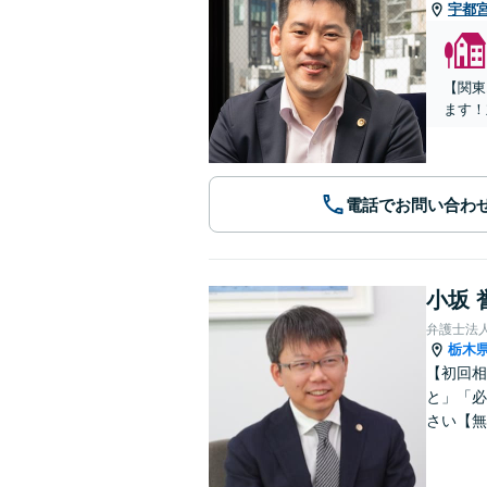
宇都
【関東
ます！
電話でお問い合わ
小坂 
弁護士法
栃木
【初回相
と」「必
さい【無