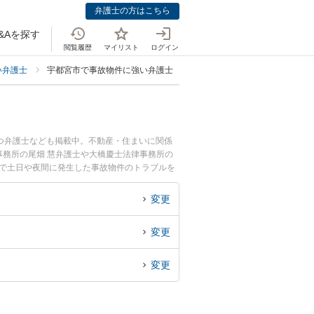
弁護士の方はこちら
&Aを探す
閲覧履歴
マイリスト
ログイン
い弁護士
宇都宮市で事故物件に強い弁護士
つ弁護士なども掲載中。不動産・住まいに関係
務所の尾畑 慧弁護士や大橋慶士法律事務所の
市で土日や夜間に発生した事故物件のトラブルを
法律相談できる宇都宮市内の弁護士に相談予約し
変更
変更
変更