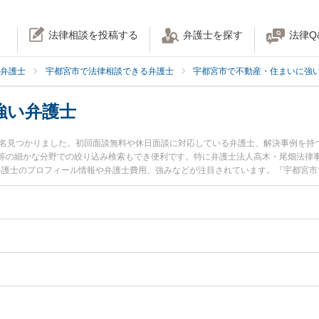
法律相談を投稿する
弁護士を探す
法律Q
弁護士
宇都宮市で法律相談できる弁護士
宇都宮市で不動産・住まいに強
強い弁護士
7名見つかりました。初回面談無料や休日面談に対応している弁護士、解決事例を持
等の細かな分野での絞り込み検索もでき便利です。特に弁護士法人高木・尾畑法律事
律弁護士のプロフィール情報や弁護士費用、強みなどが注目されています。『宇都宮
ラブル解決の実績豊富な近くの弁護士を検索したい』『初回相談無料で事故物件を
す。