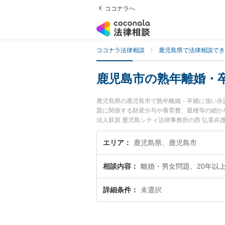
ココナラへ
ココナラ法律相談
鹿児島県で法律相談でき
鹿児島市の熟年離婚・
鹿児島県の鹿児島市で熟年離婚・卒婚に強い弁
題に関係する財産分与や養育費、親権等の細か
法人萩原 鹿児島シティ法律事務所の西 弘喜
ルを今すぐに弁護士に相談したい』『熟年離婚
護士に相談予約したい』などでお困りの相談者
エリア
鹿児島県、鹿児島市
相談内容
離婚・男女問題、20年以
詳細条件
未選択