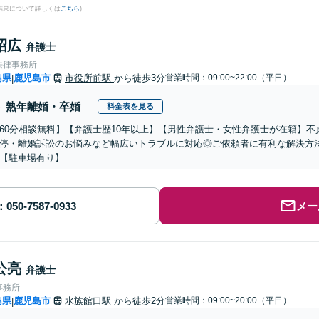
結果について詳しくは
こちら
)
昭広
弁護士
法律事務所
島県
鹿児島市
市役所前駅
から徒歩3分
営業時間：09:00~22:00（平日）
|
熟年離婚・卒婚
料金表を見る
60分相談無料】【弁護士歴10年以上】【男性弁護士・女性弁護士が在籍】
停・離婚訴訟のお悩みなど幅広いトラブルに対応◎ご依頼者に有利な解決方
【駐車場有り】
メー
公亮
弁護士
事務所
島県
鹿児島市
水族館口駅
から徒歩2分
営業時間：09:00~20:00（平日）
|