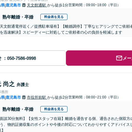
島県
鹿児島市
天文館通駅
から徒歩1分
営業時間：09:00~18:00（平日）
|
熟年離婚・卒婚
料金表を見る
天文館通電停近く／提携駐車場有】【離婚調停】丁寧なヒアリングでご依頼
を迅速解決】スピーディーに対処してご依頼者の心の負担を軽減します
せ
メー
 尚之
弁護士
事務所
島県
鹿児島市
市役所前駅
から徒歩2分
営業時間：08:00~21:00（平日）
|
熟年離婚・卒婚
料金表を見る
面談30分無料】【女性スタッフ在籍】離婚を通告する側、通告された側双方
う、物的証拠収集のポイントや今後の対応についてわかりやすくアドバイス
K】