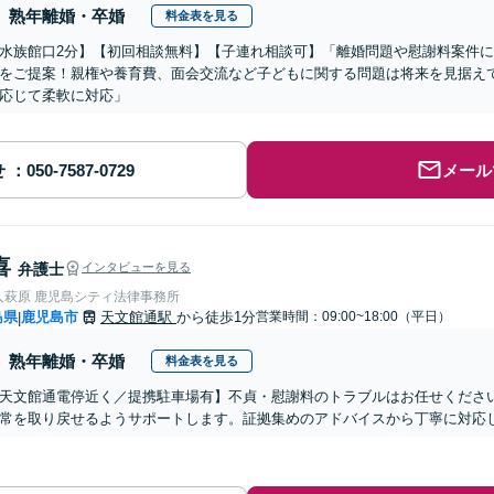
熟年離婚・卒婚
料金表を見る
水族館口2分】【初回相談無料】【子連れ相談可】「離婚問題や慰謝料案件
をご提案！親権や養育費、面会交流など子どもに関する問題は将来を見据え
応じて柔軟に対応」
せ
メール
喜
弁護士
インタビューを見る
人萩原 鹿児島シティ法律事務所
島県
鹿児島市
天文館通駅
から徒歩1分
営業時間：09:00~18:00（平日）
|
熟年離婚・卒婚
料金表を見る
天文館通電停近く／提携駐車場有】不貞・慰謝料のトラブルはお任せくださ
常を取り戻せるようサポートします。証拠集めのアドバイスから丁寧に対応