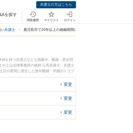
弁護士の方はこちら
&Aを探す
閲覧履歴
マイリスト
ログイン
強い弁護士
鹿児島市で20年以上の婚姻期間に強い弁護士
事例を持つ弁護士なども掲載中。離婚・男女問
士や上山法律事務所の穂村 公亮弁護士、弁護士
で土日や夜間に発生した熟年離婚・卒婚のトラブ
熟年離婚・卒婚を法律相談できる鹿児島市内の弁
変更
変更
変更