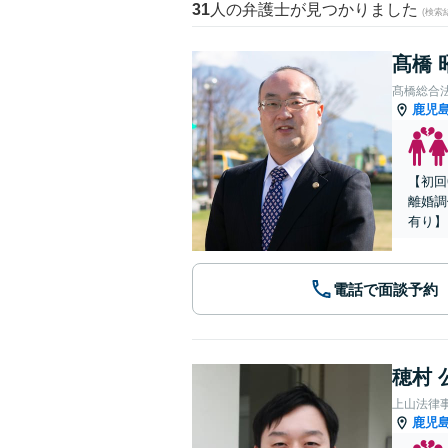
31
人の弁護士が見つかりました
(検索
髙橋 
髙橋総合
鹿児
【初回
離婚調
有り】
電話で面談予約
穂村 
上山法律
鹿児