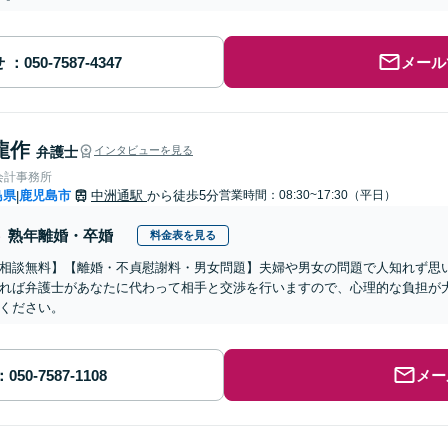
せ
メール
龍作
弁護士
インタビューを見る
会計事務所
島県
鹿児島市
中洲通駅
から徒歩5分
営業時間：08:30~17:30（平日）
|
熟年離婚・卒婚
料金表を見る
相談無料】【離婚・不貞慰謝料・男女問題】夫婦や男女の問題で人知れず思
れば弁護士があなたに代わって相手と交渉を行いますので、心理的な負担が
ください。
メー