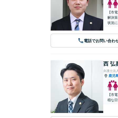
【市電
解決策
状況に
電話でお問い合わ
西 弘
弁護士法
鹿児
【市電
穏な日