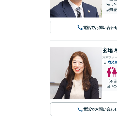
額した
談可能
電話でお問い合わ
玄場 
東京スタ
鹿児
【不倫
困りの
電話でお問い合わ