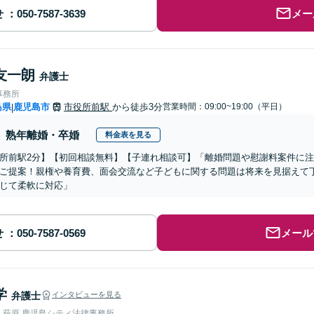
せ
メー
友一朗
弁護士
事務所
島県
鹿児島市
市役所前駅
から徒歩3分
営業時間：09:00~19:00（平日）
|
熟年離婚・卒婚
料金表を見る
所前駅2分】【初回相談無料】【子連れ相談可】「離婚問題や慰謝料案件に
ご提案！親権や養育費、面会交流など子どもに関する問題は将来を見据えて
じて柔軟に対応」
せ
メール
学
弁護士
インタビューを見る
人萩原 鹿児島シティ法律事務所