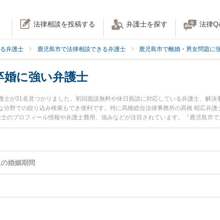
法律相談を投稿する
弁護士を探す
法律Q
る弁護士
鹿児島市で法律相談できる弁護士
鹿児島市で離婚・男女問題に
卒婚に強い弁護士
護士が31名見つかりました。初回面談無料や休日面談に対応している弁護士、解決
な分野での絞り込み検索もでき便利です。特に髙橋総合法律事務所の髙橋 昭広弁護
弁護士のプロフィール情報や弁護士費用、強みなどが注目されています。『鹿児島市
・卒婚のトラブル解決の実績豊富な近くの弁護士を検索したい』『初回相談無料で
さんにおすすめです。
上の婚姻期間