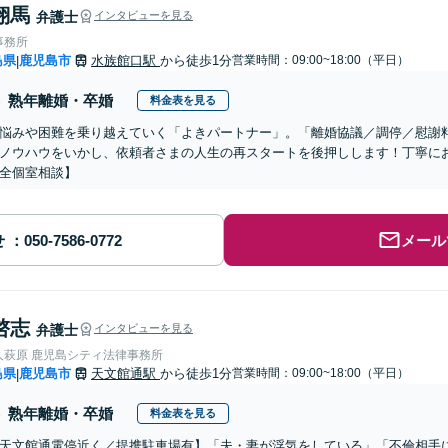
翔馬
弁護士
インタビューを見る
事務所
島県
鹿児島市
水族館口駅
から徒歩1分
営業時間：09:00~18:00（平日）
|
熟年離婚・卒婚
料金表を見る
悩みや困難を乗り越えていく「よきパートナー」。「離婚協議／調停／慰謝
ノウハウをいかし、依頼者さまの人生の再スタートを後押しします！丁寧に
全個室相談】
せ
メール
啓志
弁護士
インタビューを見る
人萩原 鹿児島シティ法律事務所
島県
鹿児島市
天文館通駅
から徒歩1分
営業時間：09:00~18:00（平日）
|
熟年離婚・卒婚
料金表を見る
天文館通電停近く／提携駐車場有】「夫・妻が浮気をしている」「不倫相手