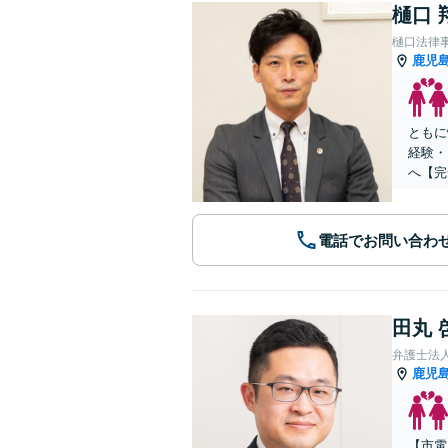
樋口 
樋口法律
鹿児
ともに
経験・
へ【完
電話でお問い合わ
田丸 
弁護士法
鹿児
【市電