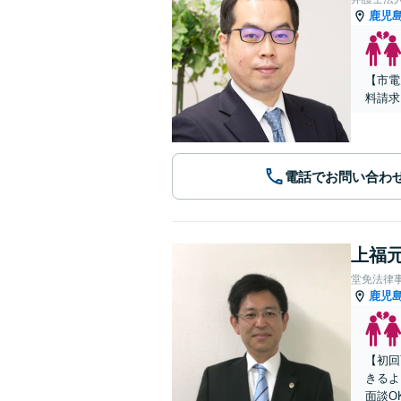
鹿児
【市電
料請求
電話でお問い合わ
上福元
堂免法律
鹿児
【初回
きるよ
面談O