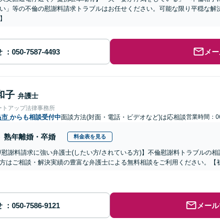
い」等の不倫の慰謝料請求トラブルはお任せください。可能な限り平穏な解
】
せ
メー
和子
弁護士
ートアップ法律事務所
島市
からも相談受付中
面談方法(対面・電話・ビデオなど)は応相談
営業時間：06
熟年離婚・卒婚
料金表を見る
/慰謝料請求に強い弁護士(したい方/されている方)】不倫慰謝料トラブルの相
方はご相談・解決実績の豊富な弁護士による無料相談をご利用ください。【初
せ
メール