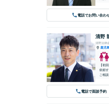
電話でお問い合わ
清野 
清野法律
鹿児
【初回
依頼す
ご相談
電話で面談予約