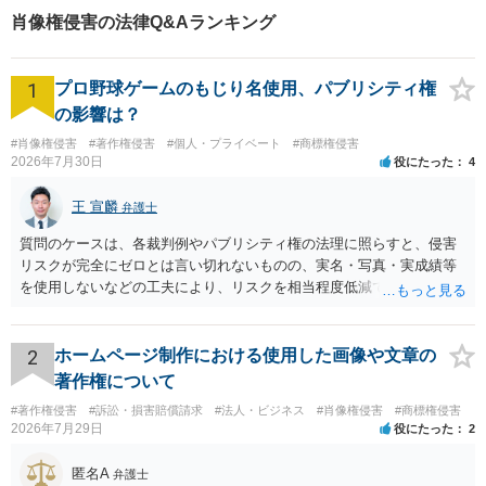
たします。
肖像権侵害の法律Q&Aランキング
1
プロ野球ゲームのもじり名使用、パブリシティ権
の影響は？
#肖像権侵害
#著作権侵害
#個人・プライベート
#商標権侵害
2026年7月30日
役にたった
4
王 宣麟
弁護士
質問のケースは、各裁判例やパブリシティ権の法理に照らすと、侵害
リスクが完全にゼロとは言い切れないものの、実名・写真・実成績等
を使用しないなどの工夫により、リスクを相当程度低減できる設計に
なっているかと思います。 ただし、「野球ファンであれば元の選手を
推測できる」という点は、裁判で争われた場合に「専ら顧客吸引力の
利用を目的とする」と判断される余地を残すため、一定の注意が必要
2
ホームページ制作における使用した画像や文章の
です。 また、広告収益の有無は、侵害判断に一定の影響を与える可能
著作権について
性がありますが、決定的要因ではありません。 パブリシティ権侵害の
#著作権侵害
#訴訟・損害賠償請求
#法人・ビジネス
#肖像権侵害
#商標権侵害
成否は、主に「専ら顧客吸引力の利用を目的とするか」という点で判
2026年7月29日
役にたった
2
断されます。広告収益があることは「商業的目的」を強く示す要素で
すが、それだけで直ちに侵害となるわけではありません。完全無償・
匿名A
弁護士
非営利であれば「表現の自由」「創作物」としての側面が強く評価さ