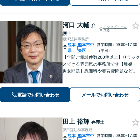
河口 大輔
弁
インタビューを
見る
護士
銀河法律事務所
熊本
熊本市中
営業時間：09:00~17:30
|
県
央区
（平日）
【年間ご相談件数200件以上】リラック
スできる雰囲気の事務所です【離婚・
男女問題】慰謝料や養育費問題など
様々な事例に対応【交通事故】重度後
遺障害事案など解決実績多数あり【債
務・過払い金】債務問題にスピーディ
電話でお問い合わせ
メールでお問い合わせ
に対応。過払い金も多額の回収実績
田上 裕輝
弁護士
保田窪法律事務所
熊本
熊本市中
営業時間：09:00~17:30
|