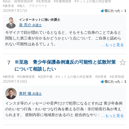
#訴訟・損害賠償請求
#名誉毀損
#肖像権侵害
#ネット上の個人特定被害
方法、無認証プレビューの廃止、申出時の即時非公開化、未購入映像
#被害者
#個人・プライベート
の保存期間などを整備する必要があります。実際の画面、照合ロジッ
2026年7月17日
役にたった
1
ク、利用規約、フィルマーとの契約を弁護士に提示し、サービス全体
インターネットに強い弁護士
のリーガルチェックを受けるのがよいでしょう。
泉 亮介
弁護士
モザイクで顔が隠れているとなると、そもそもご自身のことであると
閲覧した第三者が分かるかどうかという点について、ご自身と認めら
れない可能性はあるでしょう。
7
※至急 青少年保護条例違反の可能性と拡散対策
について相談したい
#被害者
#肖像権侵害
#誹謗中傷
#ネット上の個人特定被害
#加害者
#名誉毀損
2026年7月18日
役にたった
1
奥村 徹
弁護士
インスタ等のメッセージや音声だけで犯罪になるとすれば 青少年条例
のわいせつ行為・わいせつな行為を教える行為・非行助長行為が考え
られます。 規制内容に地域差があるのと 総合的なやりとりの内容で判
断されるので、 最寄りの弁護士に直接相談されるのがいいと思いま
す。