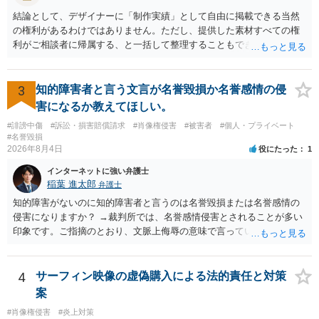
れる可能性があります。一方、広告収益がある場合は「商業利用」と
結論として、デザイナーに「制作実績」として自由に掲載できる当然
しての色彩が強まり、リスクが高まる可能性があります。 公開前に変
の権利があるわけではありません。ただし、提供した素材すべての権
更・確認しておく事項については、公開の場でアドバイスするにも限
利がご相談者に帰属する、と一括して整理することもできません。 ご
界があるかと思うので、資料等を持参の上、弁護士に相談されること
自身が撮影・執筆した写真や文章は、創作性があれば原則としてご自
も一つかと存じます。
身が著作権者です。 他方、ブランド名、文字主体のロゴ、商品情報、
短いキャッチコピー、販売コンセプトなどは、通常、著作物には当た
3
知的障害者と言う文言が名誉毀損か名誉感情の侵
りません。ただし、ロゴに独自の図形やイラスト等が含まれる場合に
害になるか教えてほしい。
は、その表現部分が著作物となる可能性があります。 また、人物写真
#誹謗中傷
#訴訟・損害賠償請求
#肖像権侵害
#被害者
#個人・プライベート
の著作権は撮影者に、肖像に関する権利は被写体本人に帰属します
#名誉毀損
（著作権法2条・17条）。 ウェブサイト全体に当然に著作権が生じる
2026年8月4日
役にたった
1
わけではありません。デザイナーが独自に制作したイラストやバナー
インターネットに強い弁護士
等は別として、一般的なレイアウトや配色、依頼者から提供された素
稲葉 進太郎
弁護士
材を希望に沿って配置した部分には、通常、著作物性は認められにく
いと考えられます。仮に具体的な画面構成の一部に創作性が認められ
知的障害がないのに知的障害者と言うのは名誉毀損または名誉感情の
ても、その権利は当該部分に限られ、ご相談者の写真や文章等を制作
侵害になりますか？ →裁判所では、名誉感情侵害とされることが多い
実績として掲載する権限まで当然に生じるものではありません。 もっ
印象です。ご指摘のとおり、文脈上侮辱の意味で言っている点も加味
とも、契約書がなくても、見積書、メール、利用規約等に実績掲載へ
されていると思います。
の同意があれば別です。また、単に制作を担当した事実を記載した
り、公開中のサイトへリンクしたりする行為まで当然に禁止できると
4
サーフィン映像の虚偽購入による法的責任と対策
は限りません。 人物写真については、通常のSNSへの無断掲載と同
案
様、掲載目的、態様、必要性、本人の特定可能性等から判断されま
#肖像権侵害
#炎上対策
す。営業目的であり、本人も掲載を拒否していることは、違法性を認