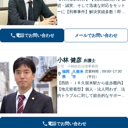
切・誠実、そして迅速な対応をモット
ーに【刑事事件】解決実績多数！即時
接見可。被害者感情にも配慮し、円滑
な解決を図ります【離婚問題】将来の
選択肢と法的権利を明確にし、納得の
電話でお問い合わせ
メールでお問い合わせ
いく決断ができるよう支援いたします
小林 健彦
弁護士
三宅・小林総合法律事務所
福岡
久留米
営業時間：09:00~17:30
|
県
市
（平日）
【西鉄・ＪＲ久留米駅から徒歩圏内】
【地元密着型】個人・法人問わず、法
的トラブルに対して総合的なサポート
ができる体制を整えている事務所で
す。相手側との交渉や調停、裁判など
最後まで粘り強く対応いたします。
電話でお問い合わせ