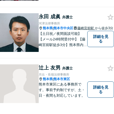
た最善策をご提案【労働・雇
用】証拠集めから手厚くサポ
ート。企業からのご相談も承
永田 成眞
弁護士
ります【交通事故】弁護士費
河津法律事務所
用特約の利用可【夜間・休日
熊本県
熊本市中央区
藤崎宮前駅
から徒歩3分
|
面談可】
【土日祝／夜間面談可能】
詳細を見
【メール24時間受付中】【藤
る
崎宮前駅徒歩3分】熊本県内及
び周辺地域から法律相談受付
中です。交通事故・男女関係
等の問題から、刑事、経営者
辻上 友男
の方の契約関係トラブルまで
弁護士
幅広くご相談いただいており
月出・長嶺法律事務所
ます。お気軽にご相談くださ
熊本県
熊本市東区
|
い。
熊本市東区にある事務所で
詳細を見
す。事前予約制ですが、土・
る
日・夜間も対応しています。