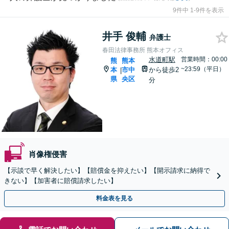
9件中 1-9件を表示
井手 俊輔
弁護士
春田法律事務所 熊本オフィス
水道町駅
営業時間：00:00
熊
熊本
~23:59（平日）
本
市中
から徒歩2
|
県
央区
分
肖像権侵害
【示談で早く解決したい】【賠償金を抑えたい】【開示請求に納得で
きない】【加害者に賠償請求したい】
料金表を見る