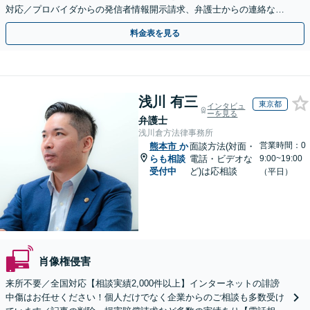
対応／プロバイダからの発信者情報開示請求、弁護士からの連絡な
ど」法人の風評被害対策にも対応【休日・夜間相談可】
料金表を見る
浅川 有三
東京都
インタビュ
ーを見る
弁護士
浅川倉方法律事務所
営業時間：0
熊本市
か
面談方法(対面・
らも相談
電話・ビデオな
9:00~19:00
受付中
ど)は応相談
（平日）
肖像権侵害
来所不要／全国対応【相談実績2,000件以上】インターネットの誹謗
中傷はお任せください！個人だけでなく企業からのご相談も多数受け