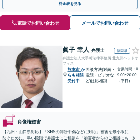
料金表を見る
電話でお問い合わせ
メールでお問い合わせ
眞子 幸人
弁護士
福岡県
弁護士法人大手町法律事務所 北九州ヘッドオ
フィス
営業時間：0
熊本市
か
面談方法(対面・
らも相談
電話・ビデオな
9:00~20:00
受付中
ど)は応相談
（平日）
肖像権侵害
【九州・山口県対応】「SNSの誹謗中傷などに対応」被害を最小限に
防ぐために、早い段階で弁護士にご相談を「加害者からのご相談にも