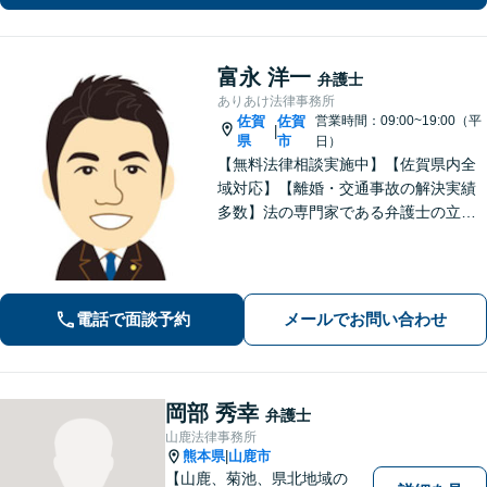
富永 洋一
弁護士
ありあけ法律事務所
佐賀
佐賀
営業時間：09:00~19:00（平
|
県
市
日）
【無料法律相談実施中】【佐賀県内全
域対応】【離婚・交通事故の解決実績
多数】法の専門家である弁護士の立場
から、依頼者様にとって最も利益とな
ることを第一に考えます。
電話で面談予約
メールでお問い合わせ
岡部 秀幸
弁護士
山鹿法律事務所
熊本県
山鹿市
|
【山鹿、菊池、県北地域の