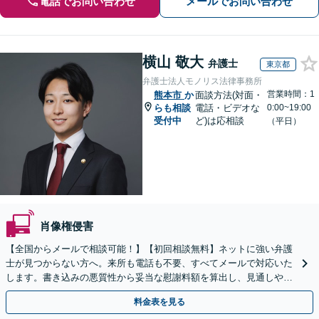
電話でお問い合わせ
メールでお問い合わせ
横山 敬大
弁護士
東京都
弁護士法人モノリス法律事務所
営業時間：1
熊本市
か
面談方法(対面・
らも相談
電話・ビデオな
0:00~19:00
受付中
ど)は応相談
（平日）
肖像権侵害
【全国からメールで相談可能！】【初回相談無料】ネットに強い弁護
士が見つからない方へ。来所も電話も不要、すべてメールで対応いた
します。書き込みの悪質性から妥当な慰謝料額を算出し、見通しや費
用面のリスクも包み隠さずお伝えしサポートします。
料金表を見る