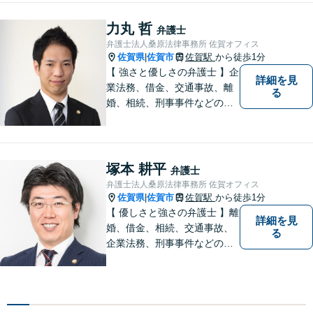
います。
力丸 哲
弁護士
弁護士法人桑原法律事務所 佐賀オフィス
佐賀県
佐賀市
佐賀駅
から徒歩1分
|
【 強さと優しさの弁護士 】企
詳細を見
業法務、借金、交通事故、離
る
婚、相続、刑事事件などのご
相談を承っております。まず
はお気軽にご相談ください。
チーム体制による迅速で最適
なリーガルサービスを提供い
塚本 耕平
弁護士
たします。
弁護士法人桑原法律事務所 佐賀オフィス
佐賀県
佐賀市
佐賀駅
から徒歩1分
|
【 優しさと強さの弁護士 】離
詳細を見
婚、借金、相続、交通事故、
る
企業法務、刑事事件などのご
相談を承っております。まず
はお気軽にご相談ください。
チーム体制による迅速で最適
なリーガルサービスを提供い