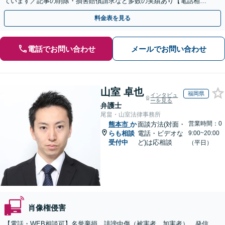
ています／記事の削除・損害賠償請求など多数の実績あり【電話相談
可】【初回相談無料】【夜間休日面談可】
料金表を見る
電話でお問い合わせ
メールでお問い合わせ
山室 卓也
福岡県
インタビュ
ーを見る
弁護士
尾畠・山室法律事務所
営業時間：0
熊本市
か
面談方法(対面・
らも相談
電話・ビデオな
9:00~20:00
受付中
ど)は応相談
（平日）
肖像権侵害
【電話・WEB相談可】名誉棄損、誹謗中傷（被害者、加害者）、発信