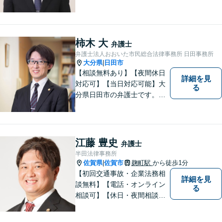
皆様の力となることを心がけ
ています。 事業の成長を目指
す法人・個人の方々には、経
営課題の解決に向けた最適な
柿木 大
弁護士
法的サポートを提供し、安定
弁護士法人おおいた市民総合法律事務所 日田事務所
した経営基盤の構築をお手伝
大分県
日田市
|
いいたします。
【相談無料あり】【夜間休日
詳細を見
対応可】【当日対応可能】大
る
分県日田市の弁護士です。離
婚・不動産・建築問題に注力
しています。是非一度ご相談
ください。
江藤 豊史
弁護士
半田法律事務所
佐賀県
佐賀市
麹町駅
から徒歩1分
|
【初回交通事故・企業法務相
詳細を見
談無料】【電話・オンライン
る
相談可】【休日・夜間相談
可】適正・迅速、そして親身
なサービスの提供を心がけて