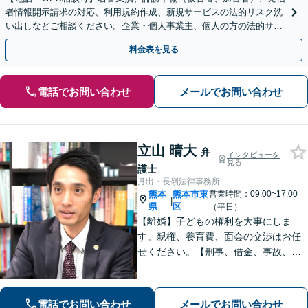
者情報開示請求の対応、利用規約作成、新規サービスの法的リスク洗
い出しなどご相談ください。企業・個人事業主、個人の方の法的サポ
ートをいたします【スポット相談可】
料金表を見る
電話でお問い合わせ
メールでお問い合わせ
立山 晴大
弁
インタビューを
見る
護士
月出・長嶺法律事務所
熊本
熊本市東
営業時間：09:00~17:00
|
県
区
（平日）
【離婚】子どもの権利を大事にしま
す。親権、養育費、面会の交渉はお任
せください。【刑事、借金、事故、労
働】依頼者の気持ちに寄り添い解決を
目指します。示談交渉や調停の話し合
いは豊富な経験あり。
電話でお問い合わせ
メールでお問い合わせ