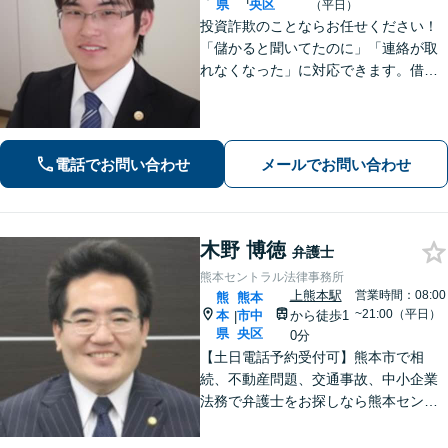
県
央区
（平日）
投資詐欺のことならお任せください！
「儲かると聞いてたのに」「連絡が取
れなくなった」に対応できます。借
金、債務整理にも精通しています【子
連れ相談可】【初回面談無料】
電話でお問い合わせ
メールでお問い合わせ
木野 博徳
弁護士
熊本セントラル法律事務所
上熊本駅
営業時間：08:00
熊
熊本
~21:00（平日）
本
市中
から徒歩1
|
県
央区
0分
【土日電話予約受付可】熊本市で相
続、不動産問題、交通事故、中小企業
法務で弁護士をお探しなら熊本セント
ラル法律事務所(Tel: 096-288-2193)
へ。【LINE公式アカウント24時間予約