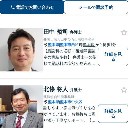
受付可】【休日・夜間相談可】
電話でお問い合わせ
メールで面談予約
田中 裕司
弁護士
弁護士法人田中ひろし法律事務所
熊本県
熊本市西区
熊本駅
から徒歩1分
|
【慰謝料の増額／後遺障害認
詳細を見
定の実績多数】 弁護士への依
る
頼で慰謝料の増額が見込めま
す【破産・任意整理・個人再
生に対応】ご希望に沿った債
務整理をご提案【遺産相続の
北條 将人
ノウハウ多数】相続手続きか
弁護士
ら遺言書までトータルサポー
北條総合法律事務所
ト【JR熊本駅から徒歩1分】
熊本県
熊本市中央区
|
話しやすい雰囲気づくりを心
詳細を見
がけています。お気持ちに寄
る
り添う丁寧なサポート。【借
金・債務整理】将来を見据え