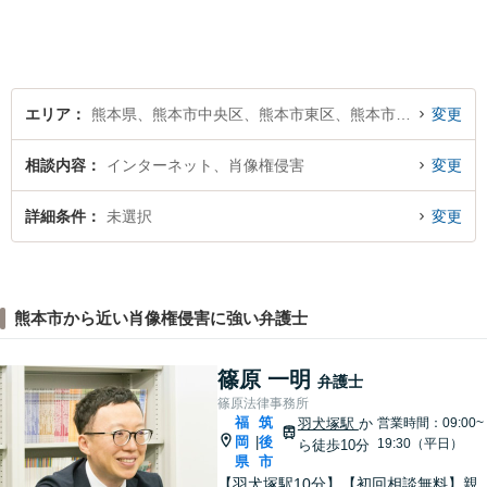
エリア
熊本県、熊本市中央区、熊本市東区、熊本市西区、熊本市南区、熊本市北区
変更
相談内容
インターネット、肖像権侵害
変更
詳細条件
未選択
変更
熊本市から近い肖像権侵害に強い弁護士
篠原 一明
弁護士
篠原法律事務所
福
筑
羽犬塚駅
か
営業時間：09:00~
岡
後
|
19:30（平日）
ら徒歩10分
県
市
【羽犬塚駅10分】【初回相談無料】親