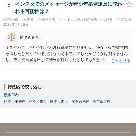
8
インスタでのメッセージが青少年条例違反に問わ
れる可能性は？
#誹謗中傷
#被害者
#肖像権侵害
#ネット上の個人特定被害
#加害者
#名誉毀損
2026年7月18日
匿名A
弁護士
キスやハグしたいだけだと淫行勧誘になりません。嫌がらせで被害届
を出したと言っているだけなので本当に出したかどうかは判りません
し、仮に被害届を出して警察が対応したとしても注意で終わるような
話です。放置しておいて下さい。 念のため、過去のやり取りはとって
おくように。
行政区で絞り込む
熊本市内
熊本市中央区
熊本市東区
熊本市西区
熊本市南区
熊本市北区