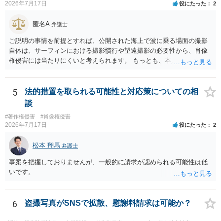
2026年7月17日
役にたった
2
める方向の事情となりますが、自動的に肖像権侵害となるわけではあ
りません。 まず、見積書、メール、チャット、デザイナーの利用規約
匿名A
弁護士
を確認したうえで、「提供素材及びこれを含む画面の複製・SNS掲載
を許諾しない」と書面で明確に通知することをお勧めします。すでに
ご説明の事情を前提とすれば、公開された海上で波に乗る場面の撮影
掲載された場合は、URL、掲載日時、画面を保存してから削除を求め
自体は、サーフィンにおける撮影慣行や望遠撮影の必要性から、肖像
てください。
権侵害には当たりにくいと考えられます。 もっとも、本人の同意前に
識別可能なプレビューを誰でも閲覧できる状態で公開する点は別問題
です。低解像度化や透かしだけでは十分とは限らず、事前同意を取得
する、第三者が識別できない程度に加工する、又は本人のアカウント
5
法的措置を取られる可能性と対応策についての相
内だけで表示する方法を検討すべきです。 なりすまし購入・転売が行
談
われた場合、御社の責任が当然に生じるわけではありません。しか
#著作権侵害
#肖像権侵害
し、自己申告だけで購入でき、自社が照合不一致を検出しても販売を
2026年7月17日
役にたった
2
止めていない現行の運用では、予測可能な不正への対策を怠ったとし
て、撮影された本人に対する損害賠償責任が認められる可能性があり
松本 翔馬
弁護士
ます。 検討中の対策は、いずれも過剰ではなく、必要な方向性です。
ただし、それだけで十分とはいえません。ゲスト購入の廃止は購入者
事案を把握しておりませんが、一般的に請求が認められる可能性は低
の追跡には役立ちますが、その人が被写体本人であることまでは確認
いです。
できません。照合不一致時の販売保留・手動レビューは特に重要で
す。セッションの遡及作成は、検知するだけでなく、原則として販売
保留又は追加確認の対象とすべきです。フォレンジック透かしは転売
6
盗撮写真がSNSで拡散、慰謝料請求は可能か？
者の特定や抑止には有効ですが、不正購入や同意前の公開自体を防ぐ
ものではありません。 したがって、これらに加えて、被写体との照合