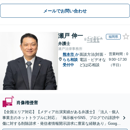
メールでお問い合わせ
瀬戸 伸一
福岡県
インタビュ
ーを見る
弁護士
瀬戸法律事務所
営業時間：0
熊本市
か
面談方法(対面・
らも相談
電話・ビデオな
9:00~17:30
受付中
ど)は応相談
（平日）
肖像権侵害
【全国エリア対応】【メディア出演実績がある弁護士】「法人・個人
事業主のネットトラブルに対応」「掲示板やSNS、ブログでの誹謗中
傷に対する削除請求・発信者情報開示請求に豊富な経験あり」Google
口コミの削除請求・賠償請求のご相談はお任せ