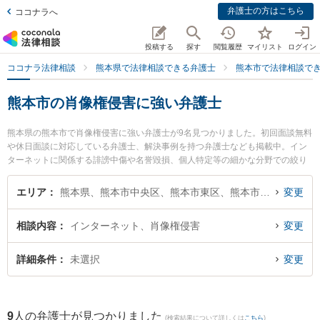
弁護士の方はこちら
ココナラへ
投稿する
探す
閲覧履歴
マイリスト
ログイン
ココナラ法律相談
熊本県で法律相談できる弁護士
熊本市で法律相談で
熊本市の肖像権侵害に強い弁護士
熊本県の熊本市で肖像権侵害に強い弁護士が9名見つかりました。初回面談無料
や休日面談に対応している弁護士、解決事例を持つ弁護士なども掲載中。イン
ターネットに関係する誹謗中傷や名誉毀損、個人特定等の細かな分野での絞り
込み検索もでき便利です。特に春田法律事務所 熊本オフィスの井手 俊輔弁護士
や月出・長嶺法律事務所の立山 晴大弁護士、銀河法律事務所の河口 大輔弁護士
エリア
熊本県、熊本市中央区、熊本市東区、熊本市西区、熊本市南区、熊本市北区
変更
のプロフィール情報や弁護士費用、強みなどが注目されています。『熊本市で
土日や夜間に発生した肖像権侵害のトラブルを今すぐに弁護士に相談したい』
相談内容
インターネット、肖像権侵害
変更
『肖像権侵害のトラブル解決の実績豊富な近くの弁護士を検索したい』『初回
相談無料で肖像権侵害を法律相談できる熊本市内の弁護士に相談予約したい』
などでお困りの相談者さんにおすすめです。
詳細条件
未選択
変更
9
人の弁護士が見つかりました
(検索結果について詳しくは
こちら
)