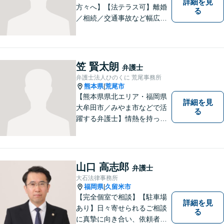
詳細を見
方々へ】【法テラス可】離婚
る
／相続／交通事故など幅広く
対応◎新しく生まれ変わった
「山鹿法律事務所」は、いっ
そう地域に法的サービスを提
供してまいります。お気軽に
笠 賢太朗
弁護士
ご相談を！
弁護士法人ひのくに 荒尾事務所
熊本県
荒尾市
|
【熊本県県北エリア・福岡県
詳細を見
大牟田市／みやま市などで活
る
躍する弁護士】情熱を持って
依頼者のために全力を尽くす
ことをモットーに、皆様の問
題に1つ1つ丁寧に取り組みま
す。離婚 、相続、交通事故、
山口 高志郎
弁護士
企業法務など幅広いお困りご
大石法律事務所
とに対応可能です！
福岡県
久留米市
|
【完全個室で相談】【駐車場
詳細を見
あり】日々寄せられるご相談
る
に真摯に向き合い、依頼者の