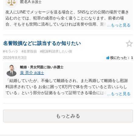
匿名A
弁護士
友人にLINEでメッセージを送る場合と、SNSなどの公開の場所で書き
込むのとでは、犯罪の成否から全く違うことになります。前者の場
合、そもそも世間に流布していなければ名誉や信用、業務にかかる犯
罪は成立しないことになります。
名誉毀損などに該当するか知りたい
#モラハラ
#名誉毀損
#慰謝料請求したい側
2026年8月3日
役にたった
1
離婚・男女問題に強い弁護士
泉 亮介
弁護士
「結婚していたが、不倫して離婚をされ、また再婚して離婚をし慰謝
料請求されている お金に困って8万円で体を売っていると言いふらし
ている」という部分が証拠をもって証明できる場合には名誉権侵害や
プライバシー権侵害等を主張し慰謝料請求ができる可能性はあるでし
ょう。 既に弁護士にご依頼されているとのことですので，依頼中の弁
護士と打ち合わせの末どのように対応するかを決められると良いでし
もっとみる
ょう。