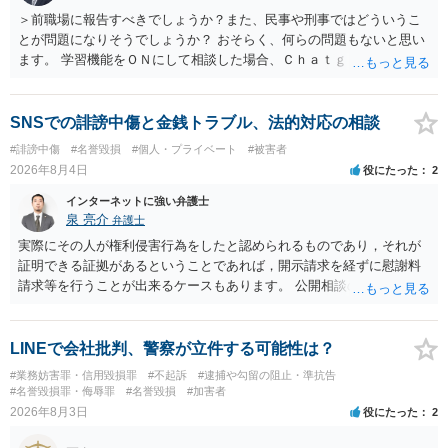
＞前職場に報告すべきでしょうか？また、民事や刑事ではどういうこ
とが問題になりそうでしょうか？ おそらく、何らの問題もないと思い
ます。 学習機能をＯＮにして相談した場合、Ｃｈａｔｇｐｔがｏｐｅ
ｎＡＩに相談内容を蓄積し、他の質問者への何らかの回答の際に参照
する可能性がありますが、個人名や会社名を特定していない限り、一
般論として抽象化されて回答に織り込まれる可能性が生じるにすぎま
SNSでの誹謗中傷と金銭トラブル、法的対応の相談
せんので、その情報自体が、秘密情報に当たるとは思えませんし、名
#誹謗中傷
#名誉毀損
#個人・プライベート
#被害者
誉棄損として、個人や会社に対する誹謗中傷の不特定多数への公開に
2026年8月4日
役にたった
2
当たるとも思われません。 もちろん、誰がその内容をｃｈａｔｇｐｔ
に入力したかも第三者にしられることはないので、個人や会社の特定
インターネットに強い弁護士
をせずに書き込んだことで（おそらく特定して書き込んだとして
泉 亮介
弁護士
も）、相談者さんが刑事民事の責任に問われることはないでしょう。
実際にその人が権利侵害行為をしたと認められるものであり，それが
私見ながらご参考まで。
証明できる証拠があるということであれば，開示請求を経ずに慰謝料
請求等を行うことが出来るケースもあります。 公開相談の場では回答
は難しいかと思われますので，お手持ちの証拠資料を持参の上弁護士
に個別に相談されると良いでしょう。
LINEで会社批判、警察が立件する可能性は？
#業務妨害罪・信用毀損罪
#不起訴
#逮捕や勾留の阻止・準抗告
#名誉毀損罪・侮辱罪
#名誉毀損
#加害者
2026年8月3日
役にたった
2