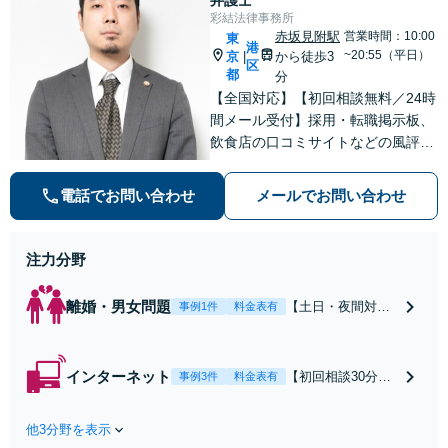
彩結法律事務所
赤坂見附駅
営業時間：10:00
東
港
~20:55（平日）
京
から徒歩3
|
区
都
分
【全国対応】【初回相談無料／24時
間メール受付】採用・転職掲示板、
飲食店の口コミサイトなどの風評被
害対策など実績あり！【刑事】犯罪
の種類を問わず相談可。可能な限り
電話でお問い合わせ
メールでお問い合わせ
早期対応で駆けつけサポート【労
働】不当解雇・残業代請求はおまか
せください
注力分野
離婚・男女問題
【土日・夜間対応
事例1件
料金表有
可】【初回相談30
分無料】「相手方
から書面を提示さ
インターネット
【初回相談30分無
事例3件
料金表有
れたら、サインす
料】状況に応じて
る前にご相談を」
手段を使い分け、
経験豊富な弁護士
他3分野を表示
適切な方法で投稿
が全力で交渉にあ