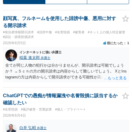
顔写真、フルネームを使用した誹謗中傷、悪用に対す
る開示請求
#発信者情報開示請求
#誹謗中傷
#名誉毀損
#被害者
#ネット上の個人特定被害
#訴訟・損害賠償請求
2026年8月5日
役にたった
1
インターネットに強い弁護士
稲葉 進太郎
弁護士
全てが同じ人物の犯行かは分かりませんが、開示請求は可能でしょう
か？ →５ｃｈの方の開示請求は内容からして難しいでしょう。 XとIns
tagramの方は内容からして開示請求ができる可能性が高いでしょう。
ただ、アカウントが削除されていると開示請求は失敗する可能性が高
いでしょう。７月中にアカウントが削除されている場合、今から進め
ても失敗する可能性が高いように思われます。 相手を特定できた場
ChatGPTでの愚痴が情報漏洩や名誉毀損に該当するか
合、相手に全ての弁護士費用を負担させることは可能でしょうか？ →
確認したい
訴訟外の交渉で相手方が認めれば負担させることができるでしょう。
#名誉毀損
#風評被害・営業妨害
#個人・プライベート
訴訟で判決となった場合は、実際の弁護士費用が認められる場合と認
2026年8月4日
められない場合があり何ともいえないところでしょう。
白井 弘昭
弁護士