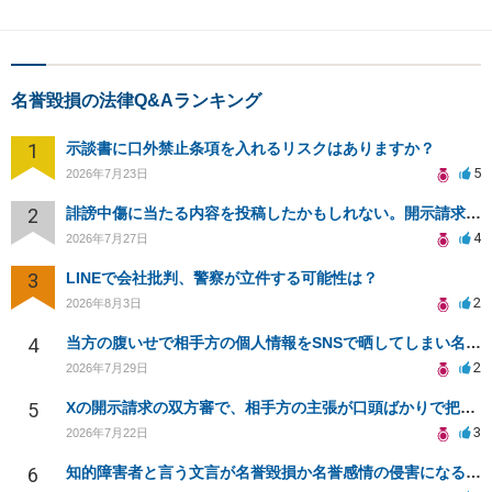
名誉毀損の法律Q&Aランキング
1
示談書に口外禁止条項を入れるリスクはありますか？
5
2026年7月23日
2
誹謗中傷に当たる内容を投稿したかもしれない。開示請求や民事刑事裁判に発展しうるのか教えて欲しい。
4
2026年7月27日
3
LINEで会社批判、警察が立件する可能性は？
2
2026年8月3日
4
当方の腹いせで相手方の個人情報をSNSで晒してしまい名誉毀損させてしまったかもしれない
2
2026年7月29日
5
Xの開示請求の双方審で、相手方の主張が口頭ばかりで把握しきれません
3
2026年7月22日
6
知的障害者と言う文言が名誉毀損か名誉感情の侵害になるか教えてほしい。