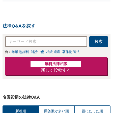
の削除・発信者情
たります！相手方
報開示請求をおこ
と直接話す精神的
ないます「企業や
負担を軽減「弁護
お店の風評被害対
士の交渉で慰謝料
策／売り上げ低下
金額アップ／減額
法律Q&Aを探す
防止のために尽
交渉も対応可」
力」加害者側の対
【完全個室対応】
応可：開示請求の
検索
意見照会が来たと
きの対処法、被害
例）
離婚 慰謝料
誹謗中傷
相続 遺産
著作物 違法
者との示談交渉
無料法律相談
新しく投稿する
名誉毀損の法律Q&A
新着順
回答数が多い順
役にたった順