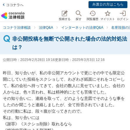
弁護士の方はこちら
ココナラへ
投稿する
探す
閲覧履歴
マイリスト
ログイン
ココナラ法律相談
法律Q&A
インターネットの法律Q&A
名誉毀損の
非公開投稿を無断で公開された場合の法的対処法
は？
公開日時：
2025年2月28日 19:16
更新日時：
2025年3月3日 12:16
昨日、知り合いが、私の非公開アカウントで更にその中でも限定公
開にしていた投稿をスクショして、わざわざ紙面にそれをコピーし
て、私の会社へ持ってきて、会社の数人に見せていました。会社の
人からは、色々言われ、私は精神的にとても苦痛でした。

その知り合いに、連絡を取って、どのような意図でそのような事を
したのか聞こうと連絡しましたが、全て拒否されていました。

その行動に私は、段々腹が立ってきたので。

私は、知り合いには

《謝罪》《スクショ削除》取れるなら
