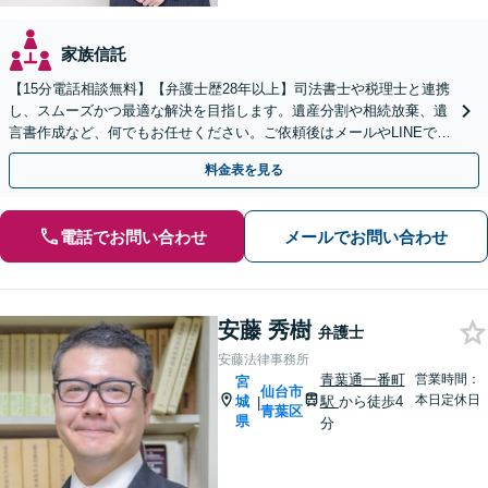
家族信託
【15分電話相談無料】【弁護士歴28年以上】司法書士や税理士と連携
し、スムーズかつ最適な解決を目指します。遺産分割や相続放棄、遺
言書作成など、何でもお任せください。ご依頼後はメールやLINEでの
やり取りも可能です【青葉通一番町駅5分】
料金表を見る
電話でお問い合わせ
メールでお問い合わせ
安藤 秀樹
弁護士
安藤法律事務所
青葉通一番町
営業時間：
宮
仙台市
本日定休日
城
駅
から徒歩4
|
青葉区
県
分