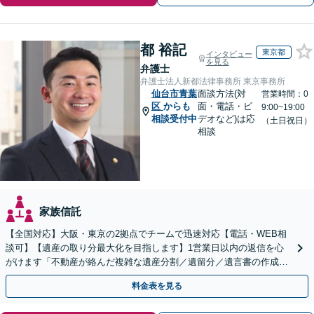
都 裕記
東京都
インタビュー
を見る
弁護士
弁護士法人新都法律事務所 東京事務所
仙台市青葉
面談方法(対
営業時間：0
区
からも
面・電話・ビ
9:00~19:00
相談受付中
デオなど)は応
（土日祝日）
相談
家族信託
【全国対応】大阪・東京の2拠点でチームで迅速対応【電話・WEB相
談可】【遺産の取り分最大化を目指します】1営業日以内の返信を心
がけます「不動産が絡んだ複雑な遺産分割／遺留分／遺言書の作成・
執行／事業承継など、お任せください」【休日相談あり】
料金表を見る