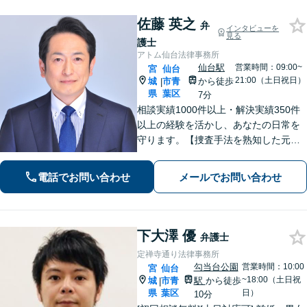
佐藤 英之
弁
インタビューを
見る
護士
アトム仙台法律事務所
仙台駅
営業時間：09:00~
宮
仙台
21:00（土日祝日）
城
市青
から徒歩
|
県
葉区
7分
相談実績1000件以上・解決実績350件
以上の経験を活かし、あなたの日常を
守ります。【捜査手法を熟知した元警
察官弁護士・刑事事件加害者弁護・交
通事故に特化】
電話でお問い合わせ
メールでお問い合わせ
下大澤 優
弁護士
定禅寺通り法律事務所
勾当台公園
営業時間：10:00
宮
仙台
~18:00（土日祝
城
市青
駅
から徒歩
|
県
葉区
日）
10分