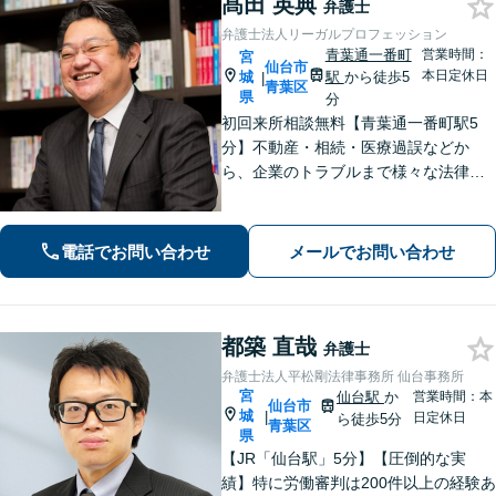
髙田 英典
弁護士
弁護士法人リーガルプロフェッション
青葉通一番町
営業時間：
宮
仙台市
本日定休日
城
駅
から徒歩5
|
青葉区
県
分
初回来所相談無料【青葉通一番町駅5
分】不動産・相続・医療過誤などか
ら、企業のトラブルまで様々な法律問
題に全力を尽くします。ご相談者様の
お話をお聞きし、最善の解決策へと導
くことを最も重視しています。お困り
電話でお問い合わせ
メールでお問い合わせ
の方はご相談ください。9名の弁護士が
在籍
都築 直哉
弁護士
弁護士法人平松剛法律事務所 仙台事務所
宮
仙台駅
か
営業時間：本
仙台市
城
|
日定休日
ら徒歩5分
青葉区
県
【JR「仙台駅」5分】【圧倒的な実
績】特に労働審判は200件以上の経験あ