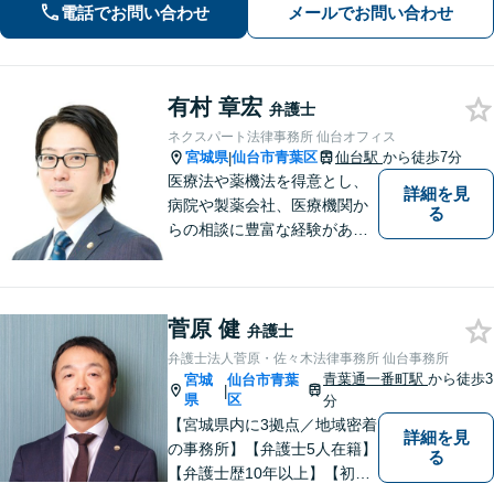
にお聞きしご要望に沿った解決をする
電話でお問い合わせ
メールでお問い合わせ
ように心がけています。お気軽にご相
談ください。
有村 章宏
弁護士
ネクスパート法律事務所 仙台オフィス
宮城県
仙台市青葉区
仙台駅
から徒歩7分
|
医療法や薬機法を得意とし、
詳細を見
病院や製薬会社、医療機関か
る
らの相談に豊富な経験があり
ます。【初回相談無料】ご依
頼者様の声に真摯に耳を傾
け、「法律の能力」「コミュ
菅原 健
ニケーション力」「リサーチ
弁護士
力」をフルに用いて、真の救
弁護士法人菅原・佐々木法律事務所 仙台事務所
済を目指します。【分割払い
青葉通一番町駅
から徒歩3
宮城
仙台市青葉
|
可】
県
区
分
【宮城県内に3拠点／地域密着
詳細を見
の事務所】【弁護士5人在籍】
る
【弁護士歴10年以上】【初回