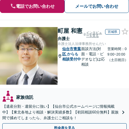
電話でお問い合わせ
メールでお問い合わせ
町屋 和憲
宮城県
インタビュ
ーを見る
弁護士
弁護士法人法律事務所せんだい
仙台市青葉
面談方法(対
営業時間：0
区
からも
面・電話・ビ
9:00~20:00
相談受付中
デオなど)は応
（土日祝日）
相談
家族信託
【遺産分割・遺留分に強い】【仙台市公式ホームページに情報掲載
中】【東北各地より相談・解決実績多数】【初回相談60分無料】親族
間で揉めてしまったら、弁護士にご相談を！
料金表を見る