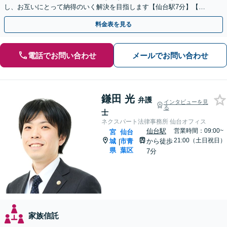
し、お互いにとって納得のいく解決を目指します【仙台駅7分】【休
日・夜間相談可】
料金表を見る
電話でお問い合わせ
メールでお問い合わせ
鎌田 光
弁護
インタビューを見
る
士
ネクスパート法律事務所 仙台オフィス
仙台駅
営業時間：09:00~
宮
仙台
21:00（土日祝日）
城
市青
から徒歩
|
県
葉区
7分
家族信託