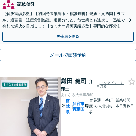
家族信託
【解決実績多数】【初回時間無制限・相談無料】親族・兄弟間トラブ
ル、遺言書、遺産分割協議、遺留分など、他士業とも連携し、迅速で
有利な解決を目指します【セミナー講師実績多数】専門的な部分もわ
かりやすくご案内【弁護士経験15年以上】
料金表を見る
メールで面談予約
鎌田 健司
弁
インタビューを
見る
護士
あすなろ法律事務所
青葉通一番町
営業時間：
宮
仙台市
本日定休日
城
駅
から徒歩5
|
青葉区
県
分