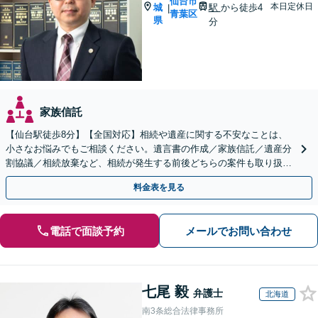
仙台市
本日定休日
城
駅
から徒歩4
|
青葉区
県
分
家族信託
【仙台駅徒歩8分】【全国対応】相続や遺産に関する不安なことは、
小さなお悩みでもご相談ください。遺言書の作成／家族信託／遺産分
割協議／相続放棄など、相続が発生する前後どちらの案件も取り扱っ
ています。【オンライン相談可】【クレカ・スマホ決済可】
料金表を見る
電話で面談予約
メールでお問い合わせ
七尾 毅
弁護士
北海道
南3条総合法律事務所