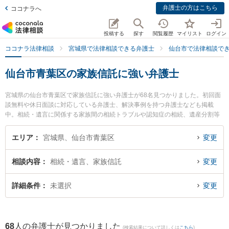
弁護士の方はこちら
ココナラへ
投稿する
探す
閲覧履歴
マイリスト
ログイン
ココナラ法律相談
宮城県で法律相談できる弁護士
仙台市で法律相談で
仙台市青葉区の家族信託に強い弁護士
宮城県の仙台市青葉区で家族信託に強い弁護士が68名見つかりました。初回面
談無料や休日面談に対応している弁護士、解決事例を持つ弁護士なども掲載
中。相続・遺言に関係する家族間の相続トラブルや認知症の相続、遺産分割等
の細かな分野での絞り込み検索もでき便利です。特にネクスパート法律事務所
仙台オフィスの城石 悠貴弁護士や仙台青葉ゆかり法律事務所の前田 啓吾弁護
エリア
宮城県、仙台市青葉区
変更
士、大町法律事務所の小田嶋 章宏弁護士のプロフィール情報や弁護士費用、強
みなどが注目されています。『仙台市青葉区で土日や夜間に発生した家族信託
相談内容
相続・遺言、家族信託
変更
のトラブルを今すぐに弁護士に相談したい』『家族信託のトラブル解決の実績
豊富な近くの弁護士を検索したい』『初回相談無料で家族信託を法律相談でき
る仙台市青葉区内の弁護士に相談予約したい』などでお困りの相談者さんにお
詳細条件
未選択
変更
すすめです。
68
人の弁護士が見つかりました
(検索結果について詳しくは
こちら
)