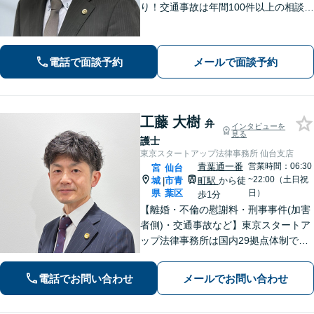
り！交通事故は年間100件以上の相談対
応！もちろん、債権回収や企業法務ま
で全般に対応できます【社会保険労務
士資格あり】【中小企業診断士資格あ
電話で面談予約
メールで面談予約
り】【東北大学法学研究科助教も経
験】
工藤 大樹
弁
インタビューを
見る
護士
東京スタートアップ法律事務所 仙台支店
青葉通一番
営業時間：06:30
宮
仙台
~22:00（土日祝
城
市青
町駅
から徒
|
県
葉区
日）
歩1分
【離婚・不倫の慰謝料・刑事事件(加害
者側)・交通事故など】東京スタートア
ップ法律事務所は国内29拠点体制で全
国対応！【ご自宅からの電話相談にも
対応(法律相談は完全予約制)】各分野で
電話でお問い合わせ
メールでお問い合わせ
専門性の高い弁護士が寄り添い解決を
サポートします。