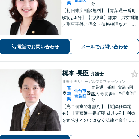
青葉区
県
分
【初回来所相談無料】【青葉通一番町
駅徒歩5分】【元検事】離婚・男女問題
／刑事事件／借金・債務整理など、あ
らゆる法律問題に全力を尽くします。
ご相談者さまのお話を丁寧にうかが
い、最善の解決策へと導くことを最も
電話でお問い合わせ
メールでお問い合わせ
重視しています。お困りの方はご相談
ください。
橋本 長臣
弁護士
弁護士法人リーガルプロフェッション
青葉通一番町
営業時間：
宮
仙台市
本日定休日
城
駅
から徒歩5
|
青葉区
県
分
【完全個室で相談可】【近隣駐車場
有】【青葉通一番町駅 徒歩5分】利益
を追求するのではなく法律と良心に従
って紛争の解決をすることが大切だと
考えています。依頼者様の意向を丁寧