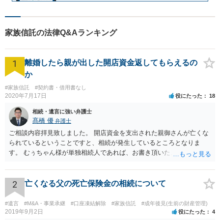
家族信託の法律Q&Aランキング
1
離婚したら親が出した開店資金返してもらえるの
か
#家族信託
#契約書・借用書なし
2020年7月17日
役にたった
18
相続・遺言に強い弁護士
髙橋 優
弁護士
ご相談内容拝見致しました。 開店資金を支出された親御さんが亡くな
られているということですと、相続が発生しているところとなりま
す。 むぅちゃん様が単独相続人であれば、お書き頂いたような方法で
ご主人に書面を書いてもらうことで対応は可能かと思います。 他にも
相続人おられるということであれば、他の相続人との協議が必要とな
るところです。 また、当該点とは別にご主人から貸付ではなく贈与で
2
亡くなる父の死亡保険金の相続について
あると主張される可能性がございます。 その場合には、貸付であるこ
とを伺わせる事情をどれだけ積み重ねることが出来るか、というとこ
#遺言
#M&A・事業承継
#口座凍結解除
#家族信託
#成年後見(生前の財産管理)
ろとなります。 返済の事実や、返済を約束するメール等です。 金額の
2019年9月2日
役にたった
4