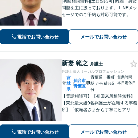
[初回相談無料][土日対応可] 離婚・男女
問題を主に扱っております。 LINEメッ
セージでのご予約も対応可能です。 LI
NEでのご予約をご希望の場合は、以下
のリンクからご登録ください。 https://l
in.ee/uFqpYWb
電話でお問い合わせ
メールでお問い合わせ
新妻 範之
弁護士
弁護士法人リーガルプロフェッション
青葉通一番町
営業時間：
宮
仙台市
本日定休日
城
駅
から徒歩5
|
青葉区
県
分
【電話相談可】【初回来所相談無料】
【東北最大級9名弁護士が在籍する事務
所】「依頼者さまから丁寧にヒアリン
グし、最適な離婚を提案」「不倫慰謝
料／請求する側・された側どちらも
可」多角的な視点で労働問題をサポー
電話でお問い合わせ
メールでお問い合わせ
ト【休日夜間相談可】【完全個室対