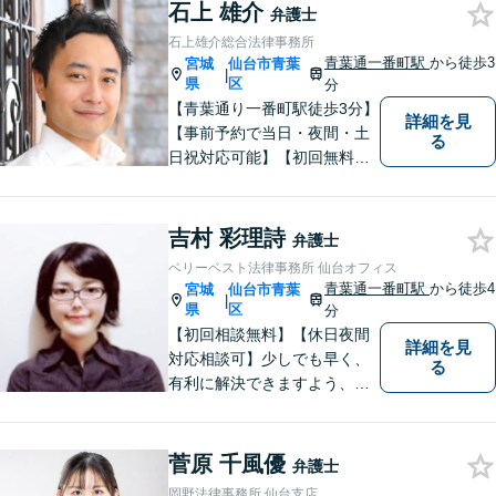
石上 雄介
弁護士
石上雄介総合法律事務所
青葉通一番町駅
から徒歩3
宮城
仙台市青葉
|
県
区
分
【青葉通り一番町駅徒歩3分】
詳細を見
【事前予約で当日・夜間・土
る
日祝対応可能】【初回無料相
談あり】
吉村 彩理詩
弁護士
ベリーベスト法律事務所 仙台オフィス
青葉通一番町駅
から徒歩4
宮城
仙台市青葉
|
県
区
分
【初回相談無料】【休日夜間
詳細を見
対応相談可】少しでも早く、
る
有利に解決できますよう、誠
心誠意、対応させていただき
ます。 ぜひ、お気軽にご相談
ください。
菅原 千風優
弁護士
岡野法律事務所 仙台支店