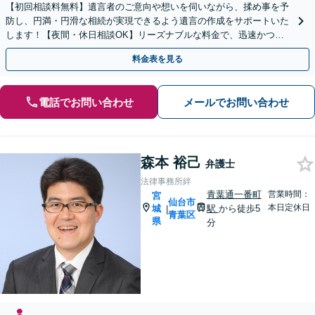
【初回相談料無料】遺言者のご意向や想いを伺いながら、揉め事を予
防し、円満・円滑な相続が実現できるよう遺言の作成をサポートいた
します！【夜間・休日相談OK】リーズナブルな料金で、迅速かつス
ピーディーにまごころを持って対応させて頂きます。
料金表を見る
電話でお問い合わせ
メールでお問い合わせ
森本 裕己
弁護士
法律事務所絆
青葉通一番町
営業時間：
宮
仙台市
本日定休日
城
駅
から徒歩5
|
青葉区
県
分