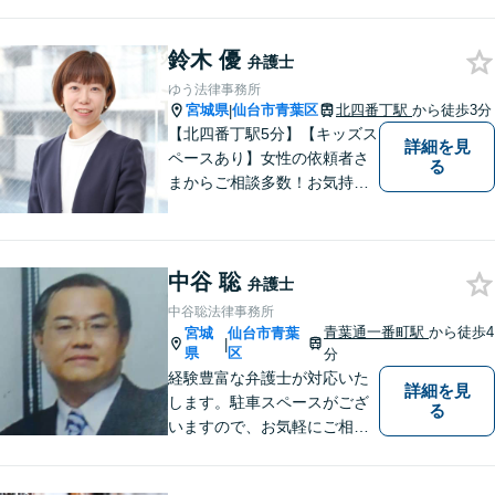
相談30分無料】「具体的に相
談内容が決まっていない」と
いう方も、まずはお電話くだ
鈴木 優
弁護士
さい。個人や企業のあらゆる
ゆう法律事務所
トラブルに対応【青葉通一番
宮城県
仙台市青葉区
北四番丁駅
から徒歩3分
|
町駅1分】
【北四番丁駅5分】【キッズス
詳細を見
ペースあり】女性の依頼者さ
る
まからご相談多数！お気持ち
に寄り添うことを一番大切に
しています。離婚・男女問題
はお任せください！不貞慰謝
中谷 聡
料請求／親権・養育費【労働
弁護士
問題】マタハラなど女性特有
中谷聡法律事務所
のトラブルに迅速に対応【初
青葉通一番町駅
から徒歩4
宮城
仙台市青葉
|
回相談無料】
県
区
分
経験豊富な弁護士が対応いた
詳細を見
します。駐車スペースがござ
る
いますので、お気軽にご相談
にお越しいただけます。