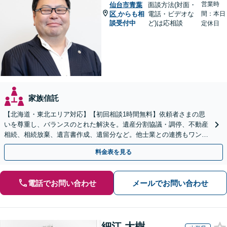
営業時
仙台市青葉
面談方法(対面・
区
からも相
電話・ビデオな
間：本日
談受付中
ど)は応相談
定休日
家族信託
【北海道・東北エリア対応】【初回相談1時間無料】依頼者さまの思
いを尊重し、バランスのとれた解決を。遺産分割協議・調停、不動産
相続、相続放棄、遺言書作成、遺留分など。他士業との連携もワンス
トップで対応します【休日・夜間面談OK】
料金表を見る
電話でお問い合わせ
メールでお問い合わせ
細江 大樹