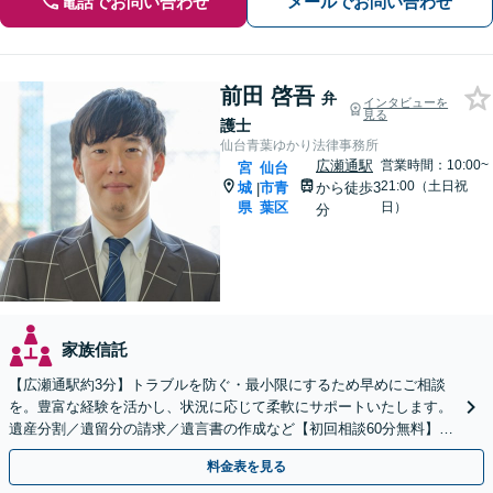
電話でお問い合わせ
メールでお問い合わせ
前田 啓吾
弁
インタビューを
見る
護士
仙台青葉ゆかり法律事務所
広瀬通駅
営業時間：10:00~
宮
仙台
21:00（土日祝
城
市青
から徒歩3
|
県
葉区
日）
分
家族信託
【広瀬通駅約3分】トラブルを防ぐ・最小限にするため早めにご相談
を。豊富な経験を活かし、状況に応じて柔軟にサポートいたします。
遺産分割／遺留分の請求／遺言書の作成など【初回相談60分無料】
【オンライン相談可能】
料金表を見る