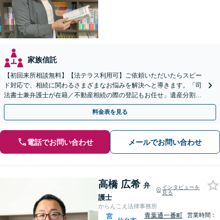
家族信託
【初回来所相談無料】【法テラス利用可】ご依頼いただいたらスピー
ド対応で、相続に関わるさまざまなお悩みを解決へと導きます。「司
法書士兼弁護士が在籍／不動産相続の際の登記もお任せ」遺産分割協
議・調停／相続放棄／遺言書作成／遺留分侵害額請求
料金表を見る
電話でお問い合わせ
メールでお問い合わせ
高橋 広希
弁
インタビューを
見る
護士
からんこえ法律事務所
青葉通一番町
営業時間：
宮