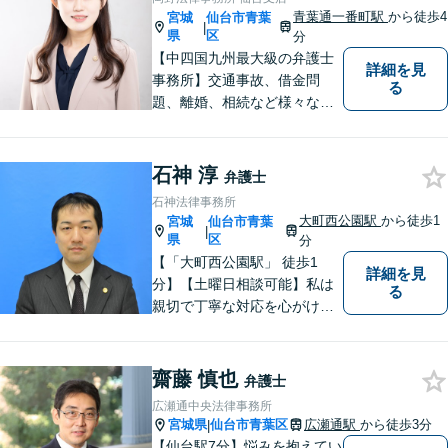
青葉通一番町駅
から徒歩4
宮城
仙台市青葉
|
県
区
分
【中四国九州最大級の弁護士
詳細を見
事務所】交通事故、借金問
る
題、離婚、相続など様々な問
題について、「何度でも無
料」の相談を行っています！
まずはお気軽にご相談くださ
石神 淳
弁護士
い！
石神法律事務所
大町西公園駅
から徒歩1
宮城
仙台市青葉
|
県
区
分
【「大町西公園駅」 徒歩1
詳細を見
分】【土曜日相談可能】私は
る
親切で丁寧な対応を心がけ、
特に社会的に弱い立場の方や
法律に不安を抱える方々に支
援を提供しています。 依頼者
齋藤 慎也
弁護士
の要望を実現するため、迅速
広瀬通中央法律事務所
かつ的確に対応いたします。
宮城県
仙台市青葉区
広瀬通駅
から徒歩3分
|
【仙台駅7分】悩みを抱えてい