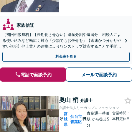
家族信託
【初回相談無料】【長期化させない】遺産分割や遺留分、相続人によ
る使い込みなど幅広く対応「少額でもお任せを」【迅速かつ分かりや
すい説明】他士業との連携によりワンストップ対応することで手間を
最小限にし、円滑な解決に努めます【青葉通一番町駅4分】
料金表を見る
電話で面談予約
メールで面談予約
奥山 梢
弁護士
弁護士法人リーガルプロフェッション
青葉通一番町
営業時間：
宮
仙台市
本日定休日
城
駅
から徒歩5
|
青葉区
県
分