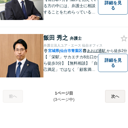
詳細を見
る方の中には、弁護士に相談
る
することをためらっている方
もいらっしゃるかもしれませ
ん。しかし弁護士に相談する
ことで、スムーズな解決が期
飯田 秀之
待できます。 どんなことで
弁護士
も、お気軽に相談ください。
弁護士法人ユア・エース 仙台オフィス
宮城県
仙台市青葉区
あおば通駅
から徒歩2分
|
【「栄駅」サカエチカ8出口か
詳細を見
ら徒歩3分】【無料相談】「自
る
己満足」ではなく「顧客満
足」が得られたかどうかを大
切にしています。一人一人の
依頼者に寄り添い、依頼者が
1ページ目
本当に求める最高の結果にこ
前へ
次へ
(3ページ中)
だわり続けたいと考えており
ます。 お気軽にご相談くださ
い。