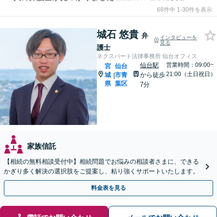
68件中 1-30件を表示
城石 悠貴
弁
インタビューを
見る
護士
ネクスパート法律事務所 仙台オフィス
仙台駅
営業時間：09:00~
宮
仙台
21:00（土日祝日）
城
市青
から徒歩
|
県
葉区
7分
家族信託
【相続の無料相談受付中】相続問題でお悩みの相談者さまに、できる
かぎり多く解決の選択肢をご提案し、粘り強くサポートいたします。
料金表を見る