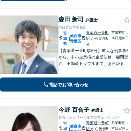
応】
森田 新司
弁護士
つばさ法律事務所
青葉通一番町
営業時間：
宮
仙台市
本日定休日
城
駅
から徒歩6
|
青葉区
県
分
【青葉通一番町駅6分】重大な刑事事件
から、中小企業様の企業法務・顧問契
約、不動産トラブルまで、あらゆる法
律問題に全力を尽くします。ご相談い
ただくだけで解決の糸口が見える場合
もございます。一人で抱え込まず、ま
電話でお問い合わせ
ずは初回無料相談へご連絡ください。
今野 百合子
弁護士
弁護士法人リーガルプロフェッション
青葉通一番町
営業時間：
宮
仙台市
本日定休日
城
駅
から徒歩5
|