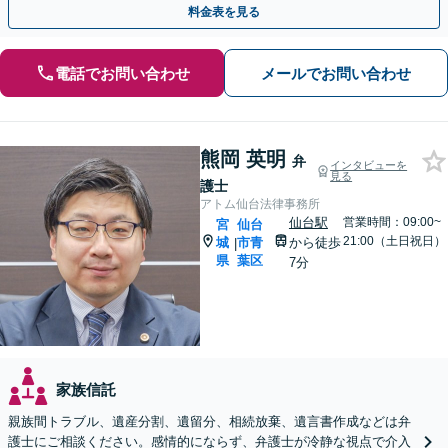
料金表を見る
電話でお問い合わせ
メールでお問い合わせ
熊岡 英明
弁
インタビューを
見る
護士
アトム仙台法律事務所
仙台駅
営業時間：09:00~
宮
仙台
21:00（土日祝日）
城
市青
から徒歩
|
県
葉区
7分
家族信託
親族間トラブル、遺産分割、遺留分、相続放棄、遺言書作成などは弁
護士にご相談ください。感情的にならず、弁護士が冷静な視点で介入