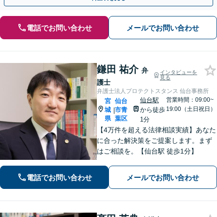
電話でお問い合わせ
メールでお問い合わせ
鎌田 祐介
弁
インタビューを
見る
護士
弁護士法人プロテクトスタンス 仙台事務所
仙台駅
営業時間：09:00~
宮
仙台
19:00（土日祝日）
城
市青
から徒歩
|
県
葉区
1分
【4万件を超える法律相談実績】あなた
に合った解決策をご提案します。まず
はご相談を。【仙台駅 徒歩1分】
電話でお問い合わせ
メールでお問い合わせ