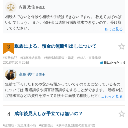
大きさや状況を考えると、一つ一つの問題を解決し、万が一に備えて
おく方が宜しいかと思います。 緊急という訳ではないかと思います
内藤 政信
弁護士
が、事前準備が早い方が有効な手段が増える傾向にありますので、早
相続人でないと保険や相続の手続はできないですね。 教えてあげれば
目に弁護士を入れられることを御検討頂くと良いかと思います。
いいでしょう。 また、保険金は遺留分減殺請求できないので、受け取
ってください。
3
親族による、預金の無断引出しについて
#家族信託
#口座凍結解除
#相続財産調査・鑑定
#M&A・事業承継
2018年10月25日
役にたった
9
高島 秀行
弁護士
無断で下ろしたものや父から預かっていてそのままになっているもの
については 返還請求や損害賠償請求をすることができます。 通帳や払
戻請求書などの資料を持って弁護士に面談で相談した方がよいと思い
ます。
4
成年後見人しか手立ては無いの？
#認知症・意思疎通不能
#家族信託
#成年後見(生前の財産管理)