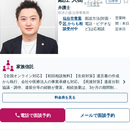
山形県
インタビュ
ーを見る
弁護士
樹氷の森法律事務所
営業時
仙台市青葉
面談方法(対面・
区
からも相
電話・ビデオな
間：本日
談受付中
ど)は応相談
定休日
家族信託
【全国オンライン対応】【初回相談無料】【生前対策】遺言書の作成
から執行、会社や医療法人の事業承継も対応。【死後対策】遺産分割
協議・調停、遺留分等の経験が豊富。相続放棄は、3か月の期間制限
があるため、お早めにご相談ください。【無料駐車場あり】
料金表を見る
電話で面談予約
メールで面談予約