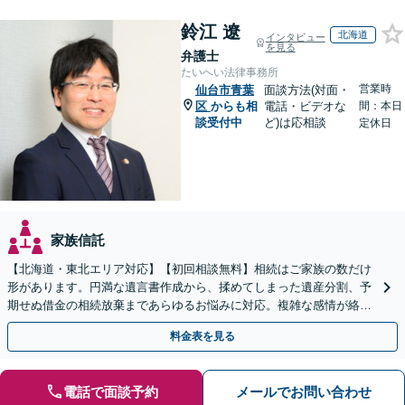
鈴江 遼
北海道
インタビュー
を見る
弁護士
たいへい法律事務所
営業時
仙台市青葉
面談方法(対面・
区
からも相
電話・ビデオな
間：本日
談受付中
ど)は応相談
定休日
家族信託
【北海道・東北エリア対応】【初回相談無料】相続はご家族の数だけ
形があります。円満な遺言書作成から、揉めてしまった遺産分割、予
期せぬ借金の相続放棄まであらゆるお悩みに対応。複雑な感情が絡む
相続トラブルもまずはご相談ください。WEB面談可。
料金表を見る
電話で面談予約
メールでお問い合わせ