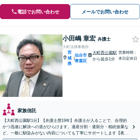
電話でお問い合わせ
メールでお問い合わせ
小田嶋 章宏
弁護士
大町法律事務所
宮
大町西公園駅
営業時間：
仙台市
城
|
本日定休日
から徒歩1分
青葉区
県
家族信託
【大町西公園駅1分】【弁護士歴19年】弁護士が入ることで、合理的
かつ迅速に解決への道がひらけます。遺産分割・遺留分・相続放棄な
ど、一般に馴染みがない内容についても丁寧にサポートします【夜
間・休日相談可】【オンライン相談可】