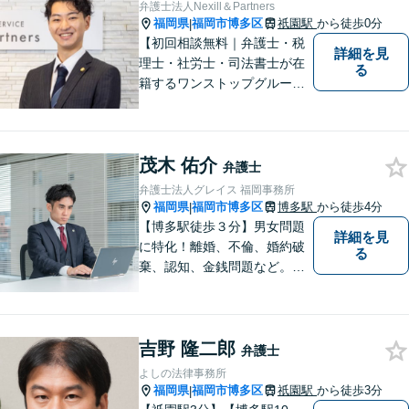
件を一括して対応。九州トッ
弁護士法人Nexill＆Partners
プクラスの豊富な実績。
福岡県
福岡市博多区
祇園駅
から徒歩0分
|
【初回相談無料｜弁護士・税
詳細を見
理士・社労士・司法書士が在
る
籍するワンストップグルー
プ】Nexill＆Partnersは複数士
業が在籍するワンストップグ
ループです。相続や企業法務
茂木 佑介
等複数士業の知識が必要な案
弁護士
件を一括して対応。九州トッ
弁護士法人グレイス 福岡事務所
プクラスの豊富な実績。
福岡県
福岡市博多区
博多駅
から徒歩4分
|
【博多駅徒歩３分】男女問題
詳細を見
に特化！離婚、不倫、婚約破
る
棄、認知、金銭問題など。豊
富な経験を活かし、柔軟に対
応することが可能です。ご依
頼者さまの未来が明るくなる
吉野 隆二郎
よう全力でサポートいたしま
弁護士
す【初回相談無料】【子連れ
よしの法律事務所
相談可】
福岡県
福岡市博多区
祇園駅
から徒歩3分
|