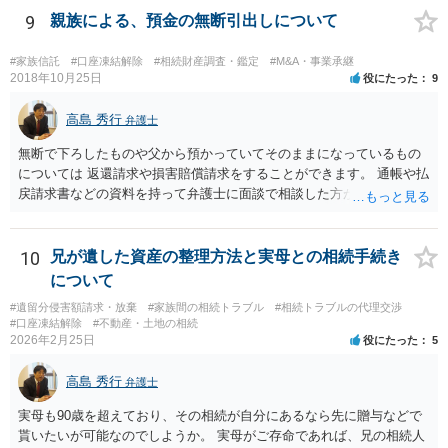
の事だけ考えるべきなのでしょうか ・・・お子さんの事をまで含め良
9
親族による、預金の無断引出しについて
い解決案があればお悩みになるのは当然と言えば当然のことです。 彼
と親子関係を結びたいと思っているが、名字は変えたくない・・・養
#家族信託
#口座凍結解除
#相続財産調査・鑑定
#M&A・事業承継
子縁組の必要があり 氏も変更することになります。 しかし 彼は成人
2018年10月25日
役にたった
9
しているとは言え、自分の子と私の連れ子、全て平等にしたいと希
望。もちろん私もそうできればと思います。 ・・・婚姻前の契約 あ
高島 秀行
弁護士
るいは 遺言書などで その意思を実現する方法はあります。 弁護
無断で下ろしたものや父から預かっていてそのままになっているもの
士に相談してみてください。
については 返還請求や損害賠償請求をすることができます。 通帳や払
戻請求書などの資料を持って弁護士に面談で相談した方がよいと思い
ます。
10
兄が遺した資産の整理方法と実母との相続手続き
について
#遺留分侵害額請求・放棄
#家族間の相続トラブル
#相続トラブルの代理交渉
#口座凍結解除
#不動産・土地の相続
2026年2月25日
役にたった
5
高島 秀行
弁護士
実母も90歳を超えており、その相続が自分にあるなら先に贈与などで
貰いたいが可能なのでしようか。 実母がご存命であれば、兄の相続人