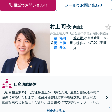
電話でお問い合わせ
メールでお問い合わせ
村上 可奈
弁護士
弁護士法人RITA総合法律事務所 福岡事務所
博多駅
か
営業時間：09:30
福
福岡
~17:00（平日）
岡
市博
ら徒歩6
|
県
多区
分
口座凍結解除
【初回相談無料】【女性弁護士が丁寧に説明】遺産分割協議や調停、
裁判に対応いたします。遺留分侵害額請求や相続放棄、限定承認、不
動産相続などお任せください。遺言書の作成や執行もサポートいたし
ます【博多駅6分】
料金表を見る