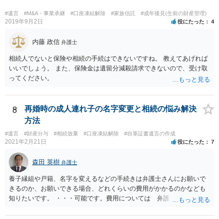
#遺言
#M&A・事業承継
#口座凍結解除
#家族信託
#成年後見(生前の財産管理)
2019年9月2日
役にたった
4
内藤 政信
弁護士
相続人でないと保険や相続の手続はできないですね。 教えてあげれば
いいでしょう。 また、保険金は遺留分減殺請求できないので、受け取
ってください。
8
再婚時の成人連れ子の名字変更と相続の悩み解決
方法
#遺言
#財産分与
#相続放棄
#口座凍結解除
#自筆証書遺言の作成
2021年2月21日
役にたった
7
森田 英樹
弁護士
養子縁組や戸籍、名字を変えるなどの手続きは弁護士さんにお願いで
きるのか、お願いできる場合、どれくらいの費用がかかるのかなども
知りたいです。 ・・・可能です。費用については 弁護士と直接面談
の上 内容を確認し 協議の上個別に契約によって決まることになっ
ています。 やはり、成人した子のことまでごちゃごちゃ考えず、自分