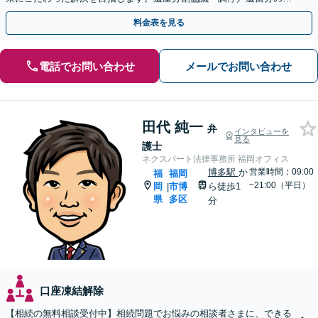
害／遺言書の作成／遺産の調査など
料金表を見る
電話でお問い合わせ
メールでお問い合わせ
田代 純一
弁
インタビューを
見る
護士
ネクスパート法律事務所 福岡オフィス
博多駅
か
営業時間：09:00
福
福岡
~21:00（平日）
岡
市博
ら徒歩1
|
県
多区
分
口座凍結解除
【相続の無料相談受付中】相続問題でお悩みの相談者さまに、できる