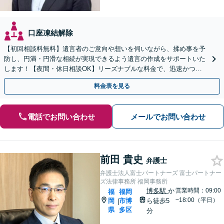
口座凍結解除
【初回相談料無料】遺言者のご意向や想いを伺いながら、揉め事を予
防し、円満・円滑な相続が実現できるよう遺言の作成をサポートいた
します！【夜間・休日相談OK】リーズナブルな料金で、迅速かつス
ピーディーにまごころを持って対応させて頂きます。
料金表を見る
電話でお問い合わせ
メールでお問い合わせ
前田 貴史
弁護士
弁護士法人富士パートナーズ 富士パートナー
ズ法律事務所 福岡事務所
博多駅
か
営業時間：09:00
福
福岡
~18:00（平日）
岡
市博
ら徒歩5
|
県
多区
分