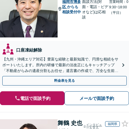
福岡市博多
面談方法(対
営業時間：0
区
からも
面・電話・ビデ
9:30~18:00
相談受付中
オなど)は応相
（平日）
談
口座凍結解除
【九州・沖縄エリア対応】豊富な経験と最新知識で、円滑な相続をサ
ポートいたします。所内の研修で最新の法改正にもキャッチアップ
「不動産がらみの遺産分割もお任せ」遺言書の作成で、万全な生前対
策をおこないましょう【夜間・休日面談可】
料金表を見る
電話で面談予約
メールで面談予約
舞鶴 史也
福岡県
インタビュ
ーを見る