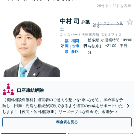
28件中 1-28件を表示
中村 司
弁護
インタビューを見
る
士
ネクスパート法律事務所 福岡オフィス
博多駅
か
営業時間：09:00
福
福岡
~21:00（平日）
岡
市博
ら徒歩1
|
県
多区
分
口座凍結解除
【初回相談料無料】遺言者のご意向や想いを伺いながら、揉め事を予
防し、円満・円滑な相続が実現できるよう遺言の作成をサポートいた
します！【夜間・休日相談OK】リーズナブルな料金で、迅速かつス
ピーディーにまごころを持って対応させて頂きます。
料金表を見る