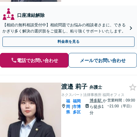
口座凍結解除
【相続の無料相談受付中】相続問題でお悩みの相談者さまに、できる
かぎり多く解決の選択肢をご提案し、粘り強くサポートいたします。
料金表を見る
電話でお問い合わせ
メールでお問い合わせ
渡邉 莉子
弁護士
ネクスパート法律事務所 福岡オフィス
博多駅
か
営業時間：09:00
福
福岡
~21:00（平日）
岡
市博
ら徒歩1
|
県
多区
分