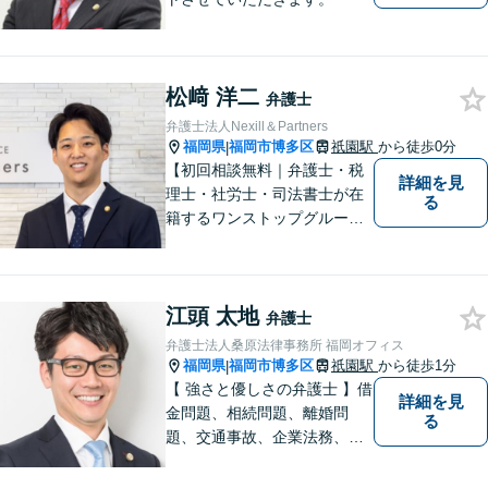
松﨑 洋二
弁護士
弁護士法人Nexill＆Partners
福岡県
福岡市博多区
祇園駅
から徒歩0分
|
【初回相談無料｜弁護士・税
詳細を見
理士・社労士・司法書士が在
る
籍するワンストップグルー
プ】Nexill＆Partnersは複数士
業が在籍するワンストップグ
ループです。相続や企業法務
江頭 太地
等複数士業の知識が必要な案
弁護士
件を一括して対応。九州トッ
弁護士法人桑原法律事務所 福岡オフィス
プクラスの豊富な実績。
福岡県
福岡市博多区
祇園駅
から徒歩1分
|
【 強さと優しさの弁護士 】借
詳細を見
金問題、相続問題、離婚問
る
題、交通事故、企業法務、刑
事事件などのご相談を承って
おります。まずはお気軽にご