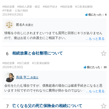
他にもあるかもしれないというリスクを考えますと、相続放棄の申述
にあたっては、法テラスの無料相談等を利用して弁護士に相談するこ
#相続放棄
#相続人調査・確定
#相続手続き
#相続放棄
#口座凍結解除
とも十分考えられるかと存じます。また、ご記載いただいた事実関係
#不動産・土地の相続
2019年6月28日
役にたった
6
を拝見するかぎり、再婚相手のかたは既に相続放棄をされている可能
性があるかもしれません。
匿名A
弁護士
情報を小出しにされますといつまでも質問と回答にキリがありません
ので、後はお近くの弁護士にご相談下さい。
6
相続放棄と会社整理について
#相続放棄
#自己破産
#口座凍結解除
2020年1月30日
役にたった
10
馬場 亨二
弁護士
会社をたたむ場合ですが、債務超過の場合には破産手続きになると思
います３社ですのでそれなりに費用が掛かるのではないでしょうか。
7
亡くなる父の死亡保険金の相続について