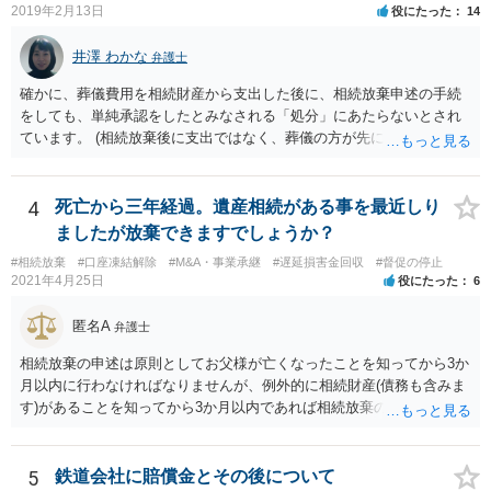
2019年2月13日
役にたった
14
井澤 わかな
弁護士
確かに、葬儀費用を相続財産から支出した後に、相続放棄申述の手続
をしても、単純承認をしたとみなされる「処分」にあたらないとされ
ています。 (相続放棄後に支出ではなく、葬儀の方が先に来るのが通常
だと思いますので、葬儀→葬儀費用を相続財産から支出→相続放棄申
述の手続ということだと思いますが) ただ、葬儀費用ならいくらでもよ
いということではなく、身分相応の、社会的儀式として当然認められ
4
死亡から三年経過。遺産相続がある事を最近しり
る程度の金額に留まると考えた方がよいです。 もし、相続人の皆さん
ましたが放棄できますでしょうか？
に葬儀費用を支出する経済力がなく、質素な葬儀を行った費用であれ
#相続放棄
#口座凍結解除
#M&A・事業承継
#遅延損害金回収
#督促の停止
ば相続財産から支出しても単純承認と認められない可能性が高いの
2021年4月25日
役にたった
6
で、相続放棄申述が受理される可能性も高いと思います。
匿名A
弁護士
相続放棄の申述は原則としてお父様が亡くなったことを知ってから3か
月以内に行わなければなりませんが、例外的に相続財産(債務も含みま
す)があることを知ってから3か月以内であれば相続放棄の申述が認め
られる可能性もありますので、通知が届いたのが3か月以内の話なので
したら、早急に家裁に行って相続放棄の申述をしたい旨告げて必要な
書類を提出されることをおすすめいたします。 なお、お父様の債務が
5
鉄道会社に賠償金とその後について