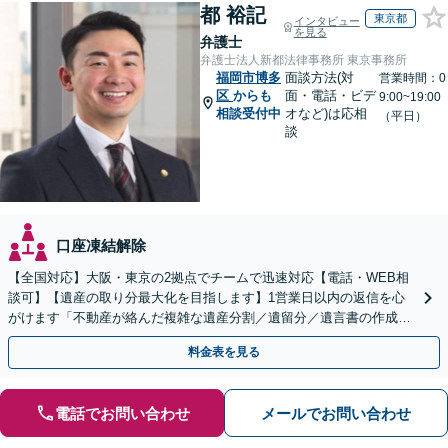
都 裕記
東京都
インタビュー
を見る
弁護士
弁護士法人新都法律事務所 東京事務所
福岡市博多
面談方法(対
営業時間：0
区
からも
面・電話・ビデ
9:00~19:00
相談受付中
オなど)は応相
（平日）
談
口座凍結解除
【全国対応】大阪・東京の2拠点でチームで迅速対応【電話・WEB相
談可】【遺産の取り分最大化を目指します】1営業日以内の返信を心
がけます「不動産が絡んだ複雑な遺産分割／遺留分／遺言書の作成・
執行／事業承継など、お任せください」【休日相談あり】
料金表を見る
電話でお問い合わせ
メールでお問い合わせ