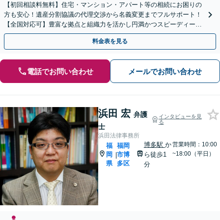
【初回相談料無料】住宅・マンション・アパート等の相続にお困りの
方も安心！遺産分割協議の代理交渉から名義変更までフルサポート！
【全国対応可】豊富な拠点と組織力を活かし円満かつスピーディーに
相続手続きをお手伝いします【取扱い実績2000件以上】
料金表を見る
電話でお問い合わせ
メールでお問い合わせ
浜田 宏
弁護
インタビューを見
る
士
浜田法律事務所
博多駅
か
営業時間：10:00
福
福岡
~18:00（平日）
岡
市博
ら徒歩1
|
県
多区
分