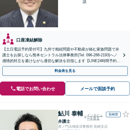
談
口座凍結解除
【土日電話予約受付可】九州で相続問題や不動産が絡む家族問題で弁
護士をお探しなら熊本セントラル法律事務所(Tel: 096-288-2193)へ／
感情的対立を避けながら適切な解決を目指します【LINE24時間予約受
付可】【休日・夜間相談可】
料金表を見る
電話でお問い合わせ
メールで面談予約
鮎川 泰輔
長崎県
インタビュ
ーを見る
弁護士
虎ノ門法律経済事務所 長崎支店