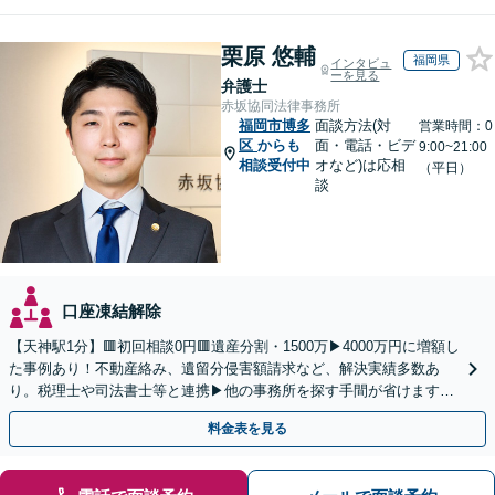
栗原 悠輔
福岡県
インタビュ
ーを見る
弁護士
赤坂協同法律事務所
福岡市博多
面談方法(対
営業時間：0
区
からも
面・電話・ビデ
9:00~21:00
相談受付中
オなど)は応相
（平日）
談
口座凍結解除
【天神駅1分】🟥初回相談0円🟥遺産分割・1500万▶4000万円に増額し
た事例あり！不動産絡み、遺留分侵害額請求など、解決実績多数あ
り。税理士や司法書士等と連携▶他の事務所を探す手間が省けます！
不動産会社と連携し無料査定&財産調査も◎
料金表を見る