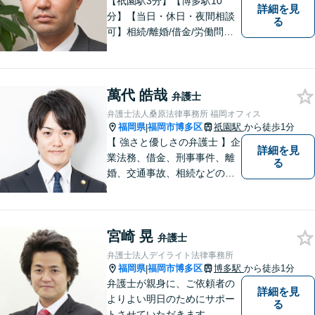
【祇園駅3分】【博多駅10
詳細を見
分】【当日・休日・夜間相談
る
可】相続/離婚/借金/労働問題/
交通事故など幅広い分野の法
律相談に対応しております。
ご依頼者様のお悩みをしっか
萬代 皓哉
りうかがい、円滑な解決のた
弁護士
めに「スピード感」を大事に
弁護士法人桑原法律事務所 福岡オフィス
しております。
福岡県
福岡市博多区
祇園駅
から徒歩1分
|
【 強さと優しさの弁護士 】企
詳細を見
業法務、借金、刑事事件、離
る
婚、交通事故、相続などのご
相談を承っております。まず
はお気軽にご相談ください。
チーム体制による迅速で最適
宮崎 晃
なリーガルサービスを提供い
弁護士
たします。
弁護士法人デイライト法律事務所
福岡県
福岡市博多区
博多駅
から徒歩1分
|
弁護士が親身に、ご依頼者の
詳細を見
よりよい明日のためにサポー
る
トさせていただきます。