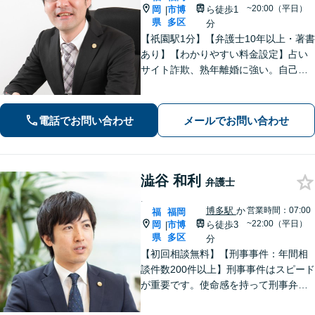
~20:00（平日）
岡
市博
ら徒歩1
|
県
多区
分
【祇園駅1分】【弁護士10年以上・著書
あり】【わかりやすい料金設定】占い
サイト詐欺、熟年離婚に強い。自己破
産や自宅を残す債務整理にも対応。丁
寧なアドバイスに定評あり。出会い系
詐欺、刑事事件（博多警察署まで徒歩5
電話でお問い合わせ
メールでお問い合わせ
分）や相続にも対応。
澁谷 和利
弁護士
.
博多駅
か
営業時間：07:00
福
福岡
~22:00（平日）
岡
市博
ら徒歩3
|
県
多区
分
【初回相談無料】【刑事事件：年間相
談件数200件以上】刑事事件はスピード
が重要です。使命感を持って刑事弁護
に注力し、依頼者の状況に寄り添いな