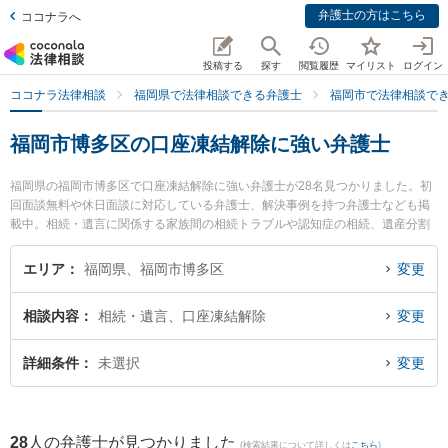
弁護士の方はこちら
ココナラへ
投稿する
探す
閲覧履歴
マイリスト
ログイン
ココナラ法律相談
福岡県で法律相談できる弁護士
福岡市で法律相談で
福岡市博多区の口座凍結解除に強い弁護士
福岡県の福岡市博多区で口座凍結解除に強い弁護士が28名見つかりました。初
回面談無料や休日面談に対応している弁護士、解決事例を持つ弁護士なども掲
載中。相続・遺言に関係する家族間の相続トラブルや認知症の相続、遺産分割
等の細かな分野での絞り込み検索もでき便利です。特にネクスパート法律事務
所 福岡オフィスの中村 司弁護士や弁護士法人RITA総合法律事務所 福岡事務所
エリア
福岡県、福岡市博多区
変更
の村上 可奈弁護士、弁護士法人フレア法律事務所 福岡オフィスの中谷 正太弁
護士のプロフィール情報や弁護士費用、強みなどが注目されています。『福岡
相談内容
相続・遺言、口座凍結解除
変更
市博多区で土日や夜間に発生した口座凍結解除のトラブルを今すぐに弁護士に
相談したい』『口座凍結解除のトラブル解決の実績豊富な近くの弁護士を検索
したい』『初回相談無料で口座凍結解除を法律相談できる福岡市博多区内の弁
詳細条件
未選択
変更
護士に相談予約したい』などでお困りの相談者さんにおすすめです。
28
人の弁護士が見つかりました
(検索結果について詳しくは
こちら
)