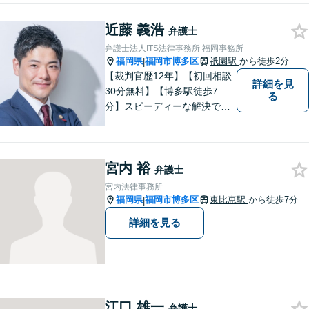
相談ください。チーム体制に
近藤 義浩
よる迅速で最適なリーガルサ
弁護士
ービスを提供いたします。
弁護士法人ITS法律事務所 福岡事務所
福岡県
福岡市博多区
祇園駅
から徒歩2分
|
【裁判官歴12年】【初回相談
詳細を見
30分無料】【博多駅徒歩7
る
分】スピーディーな解決で
「困った…」を「よかっ
た！」に。裁判官経験を武器
に、お困りごとを解決して、
宮内 裕
「明日に向かって進む力」を
弁護士
サポートします。
宮内法律事務所
福岡県
福岡市博多区
東比恵駅
から徒歩7分
|
詳細を見る
江口 雄一
弁護士