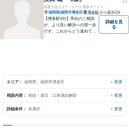
弁護士法人ユア・エース 博多オフィス
福岡県
福岡市博多区
博多駅
から徒歩2分
|
【博多駅3分】早めのご相談
詳細を見
が、より良い解決への第一歩
る
です。これからどう進めてい
くのが一番よいか、最適な道
筋を一緒に考えていきます。
どんな些細なことでも構いま
せんので、遠慮なくご相談く
ださい。【分割払い利用可】
【電話・メール面談可】
エリア
福岡県、福岡市博多区
変更
相談内容
相続・遺言、口座凍結解除
変更
詳細条件
未選択
変更