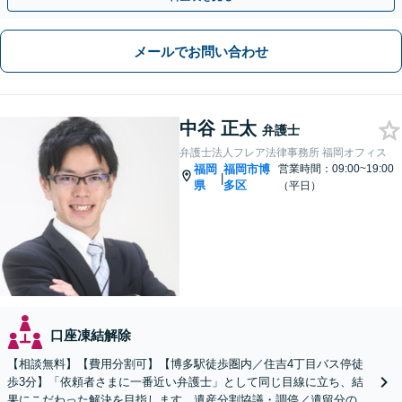
メールでお問い合わせ
中谷 正太
弁護士
弁護士法人フレア法律事務所 福岡オフィス
福岡
福岡市博
営業時間：09:00~19:00
|
県
多区
（平日）
口座凍結解除
【相談無料】【費用分割可】【博多駅徒歩圏内／住吉4丁目バス停徒
歩3分】「依頼者さまに一番近い弁護士」として同じ目線に立ち、結
果にこだわった解決を目指します。遺産分割協議・調停／遺留分の侵