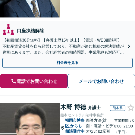
口座凍結解除
【初回相談30分無料】【弁護士歴15年以上】【電話・WEB面談可】
不動産賃貸会社を自ら経営しており、不動産が絡む相続の解決実績が
豊富にあります。また、会社経営者の相続問題、事業承継も対応可能
です。有利な結果が得られるよう尽力いたします。
料金表を見る
電話でお問い合わせ
メールでお問い合わせ
木野 博徳
弁護士
熊本県
熊本セントラル法律事務所
福岡市博多
面談方法(対
営業時間：0
区
からも
面・電話・ビデ
8:00~21:00
相談受付中
オなど)は応相
（平日）