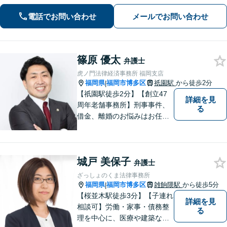
がら最善の解決を目指します。【英語
対応可能：通訳を介さず英語で直接サ
電話でお問い合わせ
メールでお問い合わせ
ポート】
篠原 優太
弁護士
虎ノ門法律経済事務所 福岡支店
福岡県
福岡市博多区
祇園駅
から徒歩2分
|
【祇園駅徒歩2分】【創立47
詳細を見
周年老舗事務所】刑事事件、
る
借金、離婚のお悩みはお任せ
ください。全国に支店のある
歴史と信頼の事務所です。圧
倒的なノウハウと、真摯な情
城戸 美保子
熱を持って、難しい案件も諦
弁護士
めずに解決を目指します。
ざっしょのくま法律事務所
【他士業連携】
福岡県
福岡市博多区
雑餉隈駅
から徒歩5分
|
【桜並木駅徒歩3分】【子連れ
詳細を見
相談可】労働・家事・債務整
る
理を中心に、医療や建築など