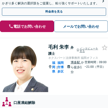
かぎり多く解決の選択肢をご提案し、粘り強くサポートいたします。
料金表を見る
電話でお問い合わせ
メールでお問い合わせ
毛利 朱李
弁
インタビューを
見る
護士
ネクスパート法律事務所 福岡オフィス
博多駅
か
営業時間：09:00
福
福岡
~21:00（平日）
岡
市博
ら徒歩1
|
県
多区
分
口座凍結解除