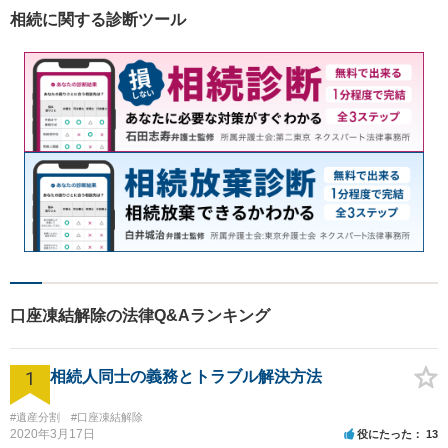
相続に関する診断ツール
口座凍結解除の法律Q&Aランキング
1
相続人同士の義務とトラブル解決方法
#遺産分割
#口座凍結解除
2020年3月17日
役にたった
13