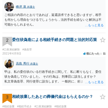
峰岸 泉
弁護士
ご相談の内容のとおりであれば，返還請求できると思いますが，相手
も何かしら理由をつけるでしょうから，法的手続を経ないと解決は不
可能かもしれません。
2
委任状偽造による相続手続きの問題と法的対応策
#口座凍結解除
#偽造罪
2021年4月9日
役にたった
11
高島 秀行
弁護士
甲は、私の委任状のいる行政手続きに関して、私に断りもなく、委任
状を偽造して行いました。 その行為は、刑事罰に該当しますか？
私文章偽造罪、同行使罪に該当します。 一般的に、頼まれた（委任さ
れた）人は、行政に提出する委任状の署名を偽造できるのでしょう
か？ 委任状を偽造して使用することはまでは依頼の範囲ではない
ので できないと思います。
3
相続放棄したあとの葬儀代金はもらえるのか？
#相続放棄
#相続手続き
#口座凍結解除
#相続放棄