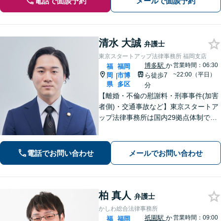
電話で面談予約
メールで面談予約
清水 大誠
弁護士
東京スタートアップ法律事務所 福岡支店
博多駅
か
営業時間：06:30
福
福岡
~22:00（平日）
岡
市博
ら徒歩7
|
県
多区
分
【離婚・不倫の慰謝料・刑事事件(加害
者側)・交通事故など】東京スタートア
ップ法律事務所は国内29拠点体制で全
国対応！【ご自宅からの電話相談にも
対応(法律相談は完全予約制)】各分野で
専門性の高い弁護士が寄り添い解決を
電話でお問い合わせ
メールでお問い合わせ
サポートします。
柏 真人
弁護士
かしわ総合法律事務所
祇園駅
か
営業時間：09:00
福
福岡