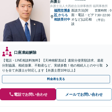
弁護士
弁護士法人大西総合法律事務所 福岡事務所
福岡市博多
面談方法(対
営業時間：0
区
からも
面・電話・ビデ
7:30~22:00
相談受付中
オなど)は応相
（平日）
談
口座凍結解除
【電話・LINE相談料無料】【天神南駅直結】遺留分侵害額請求、遺産
分割協議、相続放棄、不動産など、実績多数！他の相続人とのやり取
りを全て弁護士が対応します【弁護士歴10年以上】
料金表を見る
電話でお問い合わせ
メールでお問い合わせ