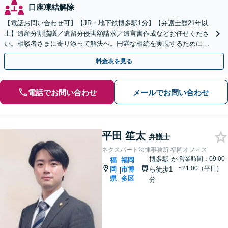
口座凍結解除
【電話お問い合わせ可】【JR・地下鉄博多駅1分】【弁護士歴21年以
上】遺産分割協議／遺留分侵害額請求／遺言書作成などお任せくださ
い。相談者さまに寄り添って解決へ。円満な相続を実現するために
も、経験豊富な弁護士にお任せください
料金表を見る
電話でお問い合わせ
メールでお問い合わせ
平田 笙太
弁護士
ネクスパート法律事務所 福岡オフィス
博多駅
か
営業時間：09:00
福
福岡
~21:00（平日）
岡
市博
ら徒歩1
|
県
多区
分