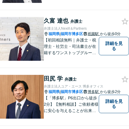
より専門的な訴訟にも携わ
り、幅広い経験を積んできま
した。まずはご相談だけで
久富 達也
も、早めにお越しいただい
弁護士
て、一緒に解決を目指しまし
弁護士法人Nexill＆Partners
ょう。
福岡県
福岡市博多区
祇園駅
から徒歩0分
|
【初回相談無料｜弁護士・税
詳細を見
理士・社労士・司法書士が在
る
籍するワンストップグルー
プ】Nexill＆Partnersは複数士
業が在籍するワンストップグ
ループです。相続や企業法務
田尻 学
等複数士業の知識が必要な案
弁護士
件を一括して対応。九州トッ
弁護士法人ユア・エース 博多オフィス
プクラスの豊富な実績。
福岡県
福岡市博多区
博多駅
から徒歩2分
|
【「博多駅」P6出口から徒歩
詳細を見
2分】【無料相談】ご依頼者様
る
に安心を与えることが出来る
弁護士を目指してきました。
お悩みを抱えていらっしゃる