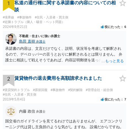
1
私道の通行権に関する承諾書の内容についての相
談
#境界線
#事故物件
#住民・入居者・買主側
#近隣トラブル（隣人・騒音・ペット問題）
2024年9月21日
役にたった
6
不動産・住まいに強い弁護士
島田 直樹
弁護士
承諾書の内容は、文言だけでなく、説明、状況等を考慮して解釈され
るので、デベロッパーの言うとおりに解釈されるとは限りません。 弁
護士に相談して戦えそうであれば、内容証明郵便を送ったうえで、デ
ベロッパー宛に訴訟をすることが考えられます。
2
賃貸物件の退去費用を高額請求されました
#賃貸契約トラブル
#原状回復
#事故物件
#契約解除
#管理会社・組合側
#住民・入居者・買主側
2019年5月4日
役にたった
7
内藤 政信
弁護士
国交省のガイドラインを見てるわけではありませんが、 エアコンクリ
ーニング代は貸し主負担のような気がし ますね。 設備だからですね。