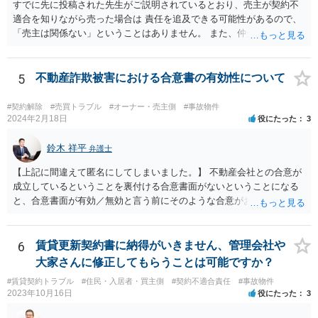
すでに先に投稿された先生がご説明されているとおり、売主が契約不
適合を知りながら売った場合は 責任を追及できる可能性があるので、
「売主は関係ない」ということはありません。 また、仲介業者も、当
該不適合を容易に知り得たのに、これを看過して仲介したということ
になれば、買主に対して善管注意義務違反を負う可能性はあります。
契約不適合の責任追及は、専門性の高い分野ですので、個人での対応
5
不動産詐欺被害における合意書の有効性について
は難しいと思われます。 お住まいの地域の不動産問題に詳しい弁護士
の法律事務所に資料を持参して直接ご相談された方がよいです。
#契約解除
#売買トラブル
#オーナー・売主側
#事故物件
2024年2月18日
役にたった
3
鈴木 祥平
弁護士
【上記に間違えて匿名にしてしまいました。】 不動産会社との合意が
成立しているということを裏付ける合意書面がないということになる
と、合意書面が有効／無効と言う前にそのような合意がお互いになさ
れたのかどうかという点の立証になってしまいます。ボイスレコーダ
ーに録音をしている「合意書は渡します。」と言う内容では、直ちに
合意が成立したということを裏付けられるかというと疑問です。 相手
6
賃貸更新契約書に納得がいきません、管理会社や
方が「合意書面に違反しているから白紙撤回する。」と主張している
大家さんに修正してもらうことは可能ですか？
ことをもって、「合意が成立していたから「白紙撤回」されているの
#賃貸契約トラブル
#住民・入居者・買主側
#契約不適合責任
#事故物件
である（成立していないのであれば、合意違反がそもそも生じないは
2023年10月16日
役にたった
3
ず）」として、その上で、「今後連絡を取らない」ということが契約
の解除事由にはならないという主張を組み立てる事になろうかと思い