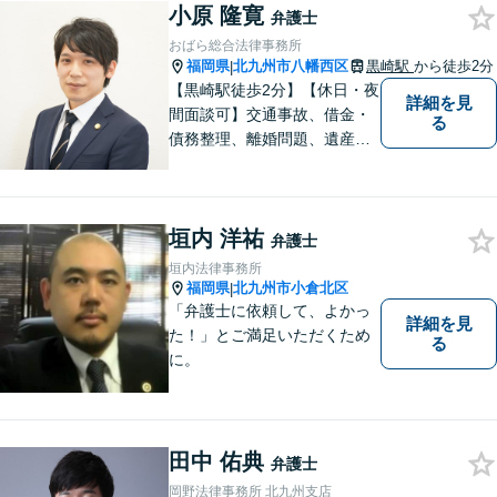
まずはお気軽にご相談くださ
小原 隆寛
弁護士
い！
おばら総合法律事務所
福岡県
北九州市八幡西区
黒崎駅
から徒歩2分
|
【黒崎駅徒歩2分】【休日・夜
詳細を見
間面談可】交通事故、借金・
る
債務整理、離婚問題、遺産相
続など。ご依頼者さまが安心
して相談できる雰囲気作りを
心がけています。「こんなこ
垣内 洋祐
と弁護士に相談してもいいの
弁護士
かな」と思わず、遠慮なくご
垣内法律事務所
相談ください。
福岡県
北九州市小倉北区
|
「弁護士に依頼して、よかっ
詳細を見
た！」とご満足いただくため
る
に。
田中 佑典
弁護士
岡野法律事務所 北九州支店