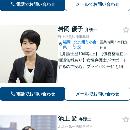
力と交渉力を強みに円満な相続へ。
電話でお問い合わせ
メールでお問い合わせ
岩岡 優子
弁護士
野上裕貴法律事務所
福岡
北九州市小倉
営業時間：本日定
|
県
北区
休日
【弁護士歴10年以上】【債務整理初回
相談無料あり】女性弁護士がサポート
するので安心。プライバシーにも細心
の注意を払っております。解決までの
細やかな対応や心的なサポートに注力
しております。お気軽にご相談くださ
い。【完全個室で相談】【駐車場あ
電話でお問い合わせ
メールでお問い合わせ
り】
池上 遊
弁護士
北九州第一法律事務所