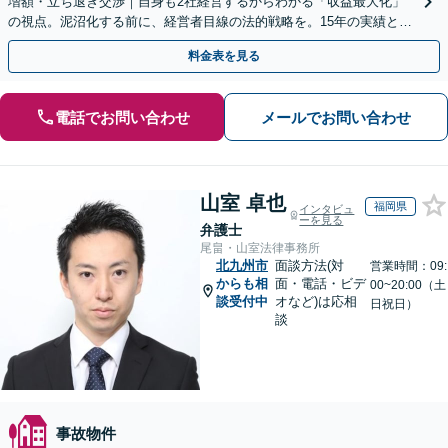
増額・立ち退き交渉｜自身も2社経営するからわかる「収益最大化」
の視点。泥沼化する前に、経営者目線の法的戦略を。15年の実績と専
門チームで正当な権利を守ります【顧問先企業60社超】
料金表を見る
電話でお問い合わせ
メールでお問い合わせ
山室 卓也
福岡県
インタビュ
ーを見る
弁護士
尾畠・山室法律事務所
北九州市
面談方法(対
営業時間：09:
からも相
面・電話・ビデ
00~20:00（土
談受付中
オなど)は応相
日祝日）
談
事故物件