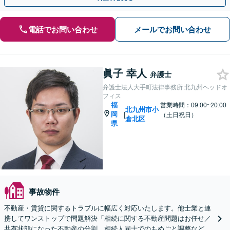
電話でお問い合わせ
メールでお問い合わせ
眞子 幸人
弁護士
弁護士法人大手町法律事務所 北九州ヘッドオ
フィス
福
営業時間：09:00~20:00
北九州市小
岡
|
（土日祝日）
倉北区
県
事故物件
不動産・賃貸に関するトラブルに幅広く対応いたします。他士業と連
携してワンストップで問題解決「相続に関する不動産問題はお任せ／
共有状態になった不動産の分割、相続人同士でのもめごと調整など」