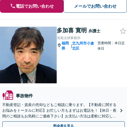
電話でお問い合わせ
メールでお問い合わせ
多加喜 寛明
弁護士
清風法律事務所
福岡
北九州市小倉
営業時間：本日定
|
県
北区
休日
事故物件
不動産登記・資産の売却などもご相談に乗ります。【不動産に関する
お悩みをトータルに対応】お忙しい方もまずはお電話を！【休日・夜
間のご相談もお気軽にご連絡下さい】お支払い方法は柔軟に対応しま
す【ご依頼者様のご負担、実質0円／完全成功報酬制あり】
料金表を見る