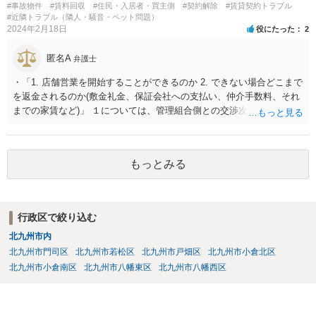
#事故物件
#賃料回収
#住民・入居者・買主側
#契約解除
#賃貸契約トラブル
#近隣トラブル（隣人・騒音・ペット問題）
2024年2月18日
役にたった
2
匿名A
弁護士
・「1. 店舗営業を開始することができるのか 2. できない場合どこまで
を返金されるのか(敷金礼金、保証会社への支払い、仲介手数料、それ
までの家賃など)」 １については、管理組合側との交渉次第と思われま
す。賃貸借契約書や管理会社とのやりとりを詳細に確認したうえで交
渉を行うべきでしょう。 ２に関しては、返金ではなく、管理会社や貸
主に対して請求をすることになるかと思いますが、営業損害（営業で
もっとみる
きていたら得られた利益）を含まないのであれば認められると考えら
れます。
行政区で絞り込む
北九州市内
北九州市門司区
北九州市若松区
北九州市戸畑区
北九州市小倉北区
北九州市小倉南区
北九州市八幡東区
北九州市八幡西区