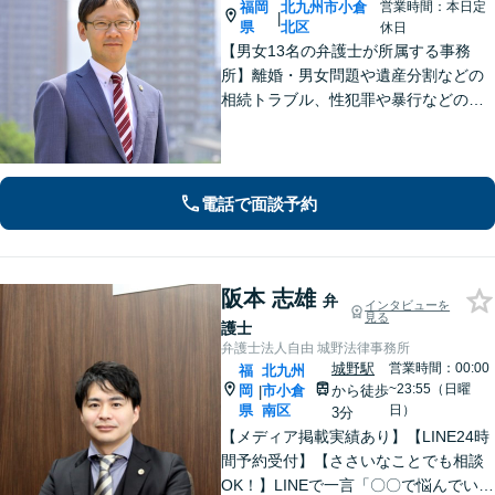
福岡
北九州市小倉
営業時間：本日定
|
県
北区
休日
【男女13名の弁護士が所属する事務
所】離婚・男女問題や遺産分割などの
相続トラブル、性犯罪や暴行などの刑
事事件を幅広く承ります。どのような
内容でも事務所が一丸となり的確に対
応し、依頼者さまに最善の解決を目指
します【土日祝・当日対応可】
電話で面談予約
阪本 志雄
弁
インタビューを
見る
護士
弁護士法人自由 城野法律事務所
城野駅
営業時間：00:00
福
北九州
~23:55（日曜
岡
市小倉
から徒歩
|
県
南区
日）
3分
【メディア掲載実績あり】【LINE24時
間予約受付】【ささいなことでも相談
OK！】LINEで一言「〇〇で悩んでいま