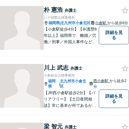
ション」をモットーに問題の
本質把握から解決に至るまで
朴 憲浩
弁護士
懇切丁寧に対応します！【宅
ハナ国際法律事務所
建士資格あり】
福岡県
北九州市小倉北区
小倉駅
から徒歩6分
|
【小倉駅徒歩4分】【弁護歴8
詳細を見
年以上】福岡県で、離婚／労
る
働／刑事／外国人事件などに
精通する弁護士。日頃感じる
小さな違和感・疑問をお気軽
にご相談ください。丁寧に、
川上 武志
会話のキャッチボールを積み
弁護士
重ねながら解決へと動いてま
小倉総合法律事務所
いります。【韓国語対応可】
西小倉駅
から徒歩2
福岡
北九州市小倉北
|
県
区
分
【JR西小倉駅徒歩2分】【バ
詳細を見
リアフリー】【土日夜間相
る
談】常に基本が何であるかを
意識し、判断に悩むことがあ
れば基本に立ち返って考える
ことを忘れずに日々研鑽に努
梁 智元
弁護士