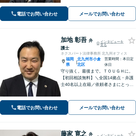
す」と連絡をいただければ、親身にな
って対応します。借金、離婚、相続、
電話でお問い合わせ
メールでお問い合わせ
企業法務など、お困りの際はすぐにご
連絡ください。
加地 彰吾
弁
インタビューを
見る
護士
ネクスパート法律事務所 北九州オフィス
福岡
北九州市小倉
営業時間：本日定
|
県
北区
休日
守り抜く。最後まで。ＴＯＵＧＨに。
【初回相談無料】＼全国14拠点・弁護
士40名以上在籍／依頼者さまにとって
有利な解決になるよう、最後まで諦め
ずに闘います！借金問題/離婚・男女問
題/相続/交通事故/刑事事件など、ご相
電話でお問い合わせ
メールでお問い合わせ
談ください【夜間・休日対応】
藤家 寛之
弁
インタビューを