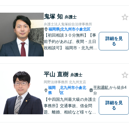
業法務も多くの実績あり】不
祥事対応、顧問契約など企業
のご相談はお任せください
鬼塚 知
弁護士
【夜間・休日対応可】M&A、
弁護士法人鬼塚綜合法律事務所
株式発行も対応【小倉駅3分】
福岡県
北九州市小倉北区
|
【初回相談３０分無料】【事
詳細を見
前予約があれば、夜間・土日
る
祝相談可】 福岡市・北九州市
に２拠点を有する法律事務所
です。労災・交通事故・離
婚・相続・企業法務に力を入
れています。 スピーディーか
平山 直樹
弁護士
つ依頼者様満足の高い事件処
岡野法律事務所 北九州支店
理をモットーにしています。
平和通駅
から徒歩4
福岡
北九州市小倉北
|
県
区
分
【中四国九州最大級の弁護士
詳細を見
事務所】交通事故、借金問
る
題、離婚、相続など様々な問
題について、「何度でも無
料」の相談を行っています！