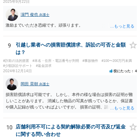
け渡しなどの請求もお考えなのであれば、現況や契約書等の確認が不
2025年9月22日
可欠ですから、資料等一式を持参して弁護士にご相談された方がよい
かと思います。
濵門 俊也
弁護士
激励までいただき恐縮です。頑張ります。
9
引越し業者への損害賠償請求、訴訟の可否と金額
は？
#詐欺の法的措置
#本名・住所・電話番号が判明
#事故物件
#100〜200万円未満
#少額訴訟サポート
#返金請求
2024年12月14日
役にたった
4
岡田 晃朝
弁護士
損害賠償請求は可能です。 しかし、本件の様な場合は損害の証明が難
しいことがあります。 消滅した物品の写真が残っているとか、保証書
や購入記録が残っていればよいですが。 損害の証明、請求する側にあ
りますが、事情も事情で証明も困難でしょうから、調停や調停などで
協議しながら落としどころを探すしかないでしょう。
10
店舗利用不可による契約解除必要の可否及び返金
に関する問い合わせ