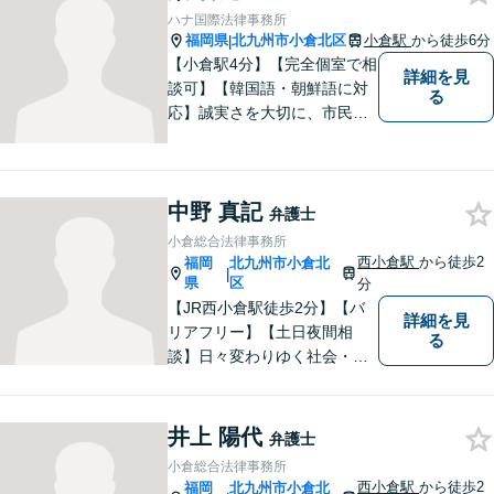
めてまいりたいと考えており
ハナ国際法律事務所
ます。お気軽にご相談くださ
福岡県
北九州市小倉北区
小倉駅
から徒歩6分
|
い。
【小倉駅4分】【完全個室で相
詳細を見
談可】【韓国語・朝鮮語に対
る
応】誠実さを大切に、市民に
寄り添う弁護士を目指してい
ます。皆様の状況を深く理解
し、納得のいく解決へと尽力
中野 真記
いたします。お困りの方は、
弁護士
ご相談ください。
小倉総合法律事務所
西小倉駅
から徒歩2
福岡
北九州市小倉北
|
県
区
分
【JR西小倉駅徒歩2分】【バ
詳細を見
リアフリー】【土日夜間相
る
談】日々変わりゆく社会・法
的環境に適時に対応し、クラ
イアントの皆様にご満足いた
だける良質なリーガルサービ
井上 陽代
弁護士
スを提供できるよう日々研鑽
小倉総合法律事務所
に努めてまいります。お気軽
西小倉駅
から徒歩2
福岡
北九州市小倉北