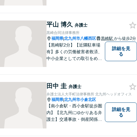
らわれない多角的・横断的な
見地から、迅速・的確かつ分
かりやすいリーガルサービス
を提供致します。メール相談
平山 博久
弁護士
やビデオ面談にも柔軟に対応
黒崎合同法律事務所
しております。 まずは、ご相
福岡県
北九州市八幡西区
黒崎駅
から徒歩2分
|
談ください。
【黒崎駅2分】【近隣駐車場
詳細を見
有】多くの労働被害者救済、
る
中小企業としての取引をめぐ
る様々な紛争を取り扱ってき
ました。労働者側と使用者側
双方での経験を元に、アドバ
田中 圭
イスを行うことができます。
弁護士
どんなことでもお気軽にご相
弁護士法人大手町法律事務所 北九州ヘッドオフィス
談ください。
福岡県
北九州市小倉北区
|
【南小倉駅・西小倉駅徒歩圏
詳細を見
内】【北九州にゆかりある弁
る
護士】交通事故・倒産関係・
刑事事件分野などに強みを持
つ弁護士。「信頼のソリュー