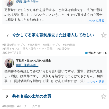
伊藤 真悟
弁護士
ます。 ただ、いずれにしても、「不動産を買い取る」というのは、い
くらの金額でいつどのように代金が支払われるのかなど具体的な内容
更新時にそちらから条件を提示すること自体は自由です。法的に意味
が定まっているかどうかが気になるところです。売買契約の主張・立
のある契約書にしてもらいたいということでしたら直接近くの弁護士
証はかなり難しいのではないかと思料いたします。
に相談することを勧めます。
7
今かしてる家を強制撤去または購入して欲しい
#賃貸契約トラブル
#事故物件
#建築トラブル
#契約解除
#近隣トラブル（隣人・騒音・ペット問題）
#家賃交渉
2023年7月1日
役にたった
5
不動産・住まいに強い弁護士
町田 伸明
弁護士
契約書等を確認してみない何とも言い難いですが、通常、賃料の見直
し（増額）は困難ですし、買取りを請求することはできません。 解除
事由（賃貸借契約を解除する理由）がある場合には、賃貸借契約を解
除して、土地建物の明け渡しを求めることも可能です。 明け渡しを求
めることができる状況であれば、事実上、賃料の見直し（増額）や買
取りの交渉をすることもあり得るでしょう。 反対に、明け渡しを求め
8
共有名義の土地の売買
ることが難しいのであれば、賃料の見直し（増額）や買取りの交渉も
困難とならざるを得ないでしょう。 いずれにしても、（強制的な）明
#事故物件
#オーナー・売主側