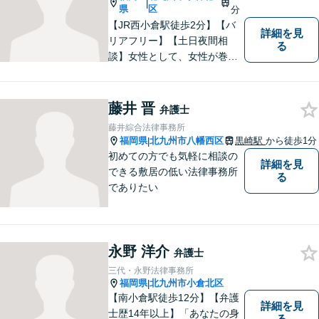
|
にご相談ください。
県
区
分
【JR西小倉駅徒歩2分】【バ
詳細を見
リアフリー】【土日夜間相
る
談】女性として、女性が巻き
込まれる各種法的トラブル、
女性が特有の法律問題にも積
極的に対応しております。男
藤井 晋
弁護士
性弁護士には相談しづらいと
藤井綜合法律事務所
いう女性の方もお気軽にご相
福岡県
北九州市八幡西区
黒崎駅
から徒歩1分
|
談下さい。
初めての方でも気軽に相談の
詳細を見
できる敷居の低い法律事務所
る
でありたい
永野 洋介
弁護士
三代・永野法律事務所
福岡県
北九州市小倉北区
|
【南小倉駅徒歩12分】【弁護
詳細を見
士歴14年以上】「あなたの身
る