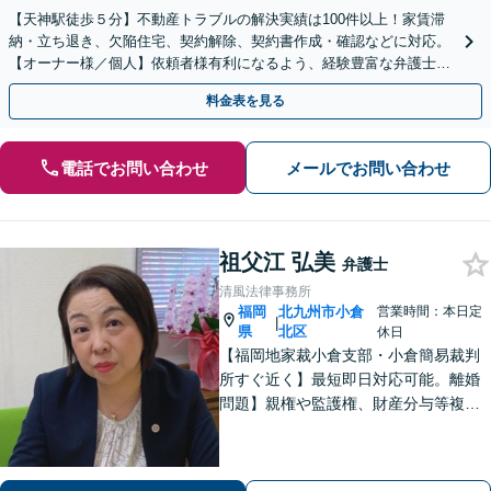
【天神駅徒歩５分】不動産トラブルの解決実績は100件以上！家賃滞
納・立ち退き、欠陥住宅、契約解除、契約書作成・確認などに対応。
【オーナー様／個人】依頼者様有利になるよう、経験豊富な弁護士が
交渉いたします。まずは電話相談からお越しください
料金表を見る
電話でお問い合わせ
メールでお問い合わせ
祖父江 弘美
弁護士
清風法律事務所
福岡
北九州市小倉
営業時間：本日定
|
県
北区
休日
【福岡地家裁小倉支部・小倉簡易裁判
所すぐ近く】最短即日対応可能。離婚
問題】親権や監護権、財産分与等複雑
化する問題に解決後も見据えたアドバ
イス【相続・遺言】総合商社での社会
人経験や調停委員の経験で培った調整