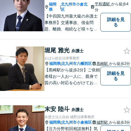
平和通駅
から徒歩4
福岡
北九州市小倉北
|
県
区
分
【中四国九州最大級の弁護士
詳細を見
事務所】交通事故、借金問
る
題、離婚、相続など様々な問
題について、「何度でも無
料」の相談を行っています！
まずはお気軽にご相談くださ
堀尾 雅光
弁護士
い！
おばら総合法律事務所
福岡県
北九州市八幡西区
黒崎駅
から徒歩2分
|
【黒崎駅から徒歩2分】ご依頼
詳細を見
者様お一人お一人に、親身で
る
質の高い対応を心がけており
ます。離婚・相続・労働・国
際案件に注力。発信者情報開
示・刑事・一般民事全般も対
末安 陸斗
応可能。英語での法律相談・
弁護士
英文契約書の作成・チェック
弁護士法人自由 城野法律事務所
も対応可能です。
福岡県
北九州市小倉南区
城野駅
から徒歩3分
|
【注力分野初回相談無料】気