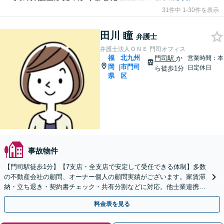
31件中 1-30件を表示
田川 瞳
弁護士
弁護士法人ＯＮＥ 門司オフィス
福
北九州
門司駅
か
営業時間：本
岡
市門司
|
日定休日
ら徒歩1分
県
区
事故物件
【門司駅徒歩1分】【7支店・全支店で安定して受任できる体制】多数
の不動産会社の顧問、オーナー個人の顧問実績がございます。家賃滞
納・立ち退き・契約書チェック・共有分割などに対応。他士業連携の
トータルサポート
料金表を見る