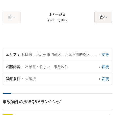
的環境に適時に対応し、クラ
イアントの皆様にご満足いた
だける良質なサービスを提供
1ページ目
前へ
次へ
できるよう日々研鑽に努めて
(2ページ中)
まいります。お気軽にご相談
ください。
エリア
福岡県、北九州市門司区、北九州市若松区、北九州市戸畑区、北九州市小倉北区、北九州市小倉南区、北九州市八幡東区、北九州市八幡西区
変更
相談内容
不動産・住まい、事故物件
変更
詳細条件
未選択
変更
事故物件の法律Q&Aランキング