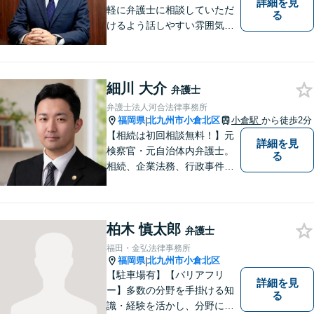
詳細を見
軽に弁護士に相談していただ
る
けるよう話しやすい雰囲気を
作り、相談者さまのお悩みに
寄り添うことを大切にしてお
ります。お困りごとがあれ
細川 大介
ば、些細なことでもお気軽に
弁護士
お問い合わせください。
弁護士法人河合法律事務所
福岡県
北九州市小倉北区
小倉駅
から徒歩2分
|
【相続は初回相談無料！】元
詳細を見
検察官・元自治体内弁護士。
る
相続、企業法務、行政事件、
国家賠償に注力【北九州・行
橋・京築】
柏木 慎太郎
弁護士
福田・金弘法律事務所
福岡県
北九州市小倉北区
|
【駐車場有】【バリアフリ
詳細を見
ー】多数の分野を手掛ける知
る
識・経験を活かし、分野にと