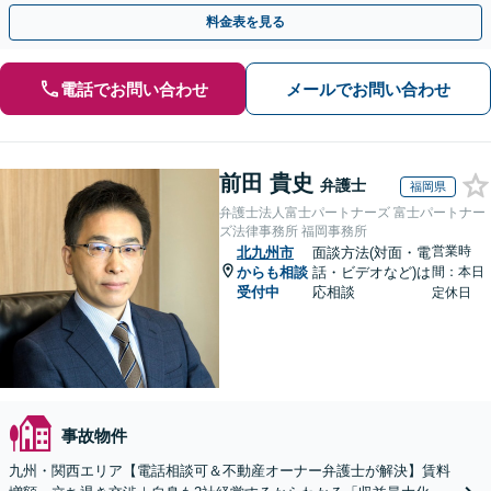
ください。【休日・夜間面談可】
料金表を見る
電話でお問い合わせ
メールでお問い合わせ
前田 貴史
弁護士
福岡県
弁護士法人富士パートナーズ 富士パートナー
ズ法律事務所 福岡事務所
営業時
北九州市
面談方法(対面・電
からも相談
話・ビデオなど)は
間：本日
受付中
応相談
定休日
事故物件
九州・関西エリア【電話相談可＆不動産オーナー弁護士が解決】賃料