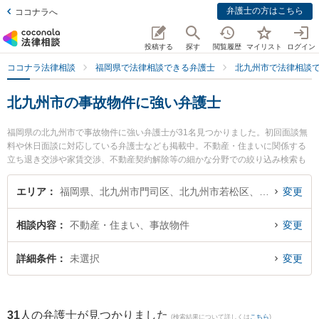
弁護士の方はこちら
ココナラへ
投稿する
探す
閲覧履歴
マイリスト
ログイン
ココナラ法律相談
福岡県で法律相談できる弁護士
北九州市で法律相談
北九州市の事故物件に強い弁護士
福岡県の北九州市で事故物件に強い弁護士が31名見つかりました。初回面談無
料や休日面談に対応している弁護士なども掲載中。不動産・住まいに関係する
立ち退き交渉や家賃交渉、不動産契約解除等の細かな分野での絞り込み検索も
でき便利です。特に弁護士法人ＯＮＥ 門司オフィスの田川 瞳弁護士や清風法律
事務所の多加喜 寛明弁護士、弁護士法人大手町法律事務所 北九州ヘッドオフィ
エリア
福岡県、北九州市門司区、北九州市若松区、北九州市戸畑区、北九州市小倉北区、北九州市小倉南区、北九州市八幡東区、北九州市八幡西区
変更
スの眞子 幸人弁護士のプロフィール情報や弁護士費用、強みなどが注目されて
います。『北九州市で土日や夜間に発生した事故物件のトラブルを今すぐに弁
相談内容
不動産・住まい、事故物件
変更
護士に相談したい』『事故物件のトラブル解決の実績豊富な近くの弁護士を検
索したい』『初回相談無料で事故物件を法律相談できる北九州市内の弁護士に
相談予約したい』などでお困りの相談者さんにおすすめです。
詳細条件
未選択
変更
31
人の弁護士が見つかりました
(検索結果について詳しくは
こちら
)