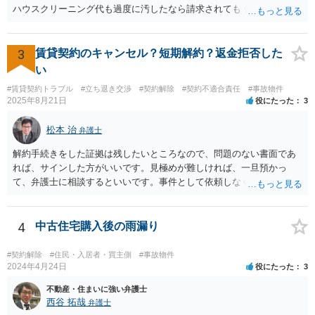
ハウスクリーニング代も過度に汚したなら請求されても 仕方ないでし
ょうが、生活上の通常の汚れならば、貸し主 負担だと思いますね。 次
の借主のための清掃だと思いますね。 ほっといて争ってみたらいいで
しょう。
3
賃貸契約のキャンセル？短期解約？返金拒否した
い
#賃貸契約トラブル
#立ち退き交渉
#契約解除
#契約不適合責任
#事故物件
2025年8月21日
役にたった
3
松本 治
弁護士
解約手続きをした証拠は残したいところなので、問題のない書面であ
れば、サインした方がいいです。見極めが難しければ、一旦預かっ
て、弁護士に相談するといいです。事件として依頼しなくても、それ
くらいは相談料の範囲内で見てくれる弁護士が多いと思います。
4
中古住宅購入後の雨漏り
#契約解除
#住民・入居者・買主側
#事故物件
2024年4月24日
役にたった
3
不動産・住まいに強い弁護士
西谷 拓哉
弁護士