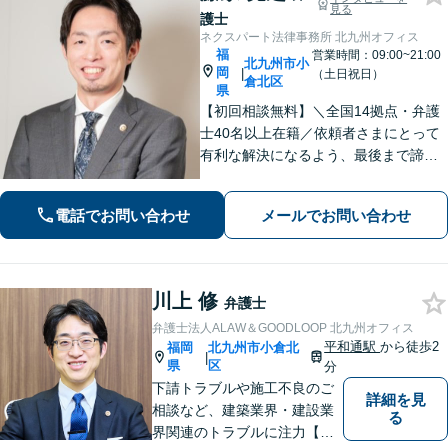
見る
護士
ネクスパート法律事務所 北九州オフィス
福
営業時間：09:00~21:00
北九州市小
岡
|
（土日祝日）
倉北区
県
【初回相談無料】＼全国14拠点・弁護
士40名以上在籍／依頼者さまにとって
有利な解決になるよう、最後まで諦め
ずに闘います！借金問題/離婚・男女問
題/相続/交通事故/刑事事件など、ご相
電話でお問い合わせ
メールでお問い合わせ
談ください【夜間・休日対応】
川上 修
弁護士
弁護士法人ALAW＆GOODLOOP 北九州オフィス
平和通駅
から徒歩2
福岡
北九州市小倉北
|
県
区
分
下請トラブルや施工不良のご
詳細を見
相談など、建築業界・建設業
る
界関連のトラブルに注力【企