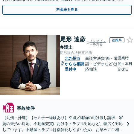
オーナーさまもご相談ください【休日・夜間相談可】
料金表を見る
尾形 達彦
福岡県
インタビュ
ーを見る
弁護士
尾形総合法律事務所
営業時
北九州市
面談方法(対面・電
からも相談
話・ビデオなど)は
間：本日
受付中
応相談
定休日
事故物件
【九州・沖縄】【セミナー経験あり】立退／建物の明け渡し請求、家
賃の未払い対応、不動産売買におけるトラブル対応など、幅広く対応
しています。不動産トラブルは複雑化しやすいため、お早めにご相談