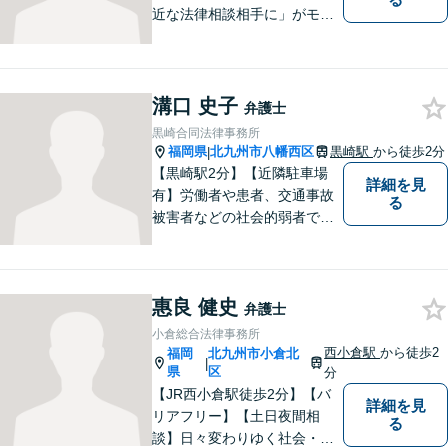
近な法律相談相手に」がモッ
トー。交通事故分野に精通す
る弁護士。相続、離婚、交通
事故、債務整理等、個人が抱
える問題に注力しております
溝口 史子
弁護士
ので、お気軽にご相談くださ
黒崎合同法律事務所
いませ。【駐車場あり】
福岡県
北九州市八幡西区
黒崎駅
から徒歩2分
|
【黒崎駅2分】【近隣駐車場
詳細を見
有】労働者や患者、交通事故
る
被害者などの社会的弱者であ
る相談者のお手伝いをしたい
という思っています。１つ１
つの事件に丁寧に向き合い、
惠良 健史
依頼者の皆様にとってより良
弁護士
い解決が得られるよう、尽力
小倉総合法律事務所
します。お気軽にご相談くだ
西小倉駅
から徒歩2
福岡
北九州市小倉北
|
さい。
県
区
分
【JR西小倉駅徒歩2分】【バ
詳細を見
リアフリー】【土日夜間相
る
談】日々変わりゆく社会・法